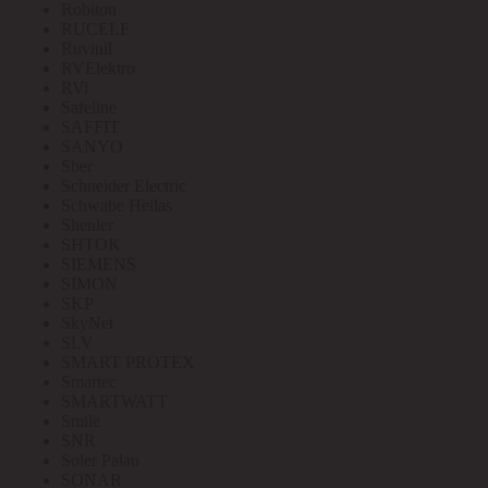
Robiton
RUCELF
Ruvinil
RVElektro
RVi
Safeline
SAFFIT
SANYO
Sber
Schneider Electric
Schwabe Hellas
Shenler
SHTOK
SIEMENS
SIMON
SKP
SkyNet
SLV
SMART PROTEX
Smartec
SMARTWATT
Smile
SNR
Soler Palau
SONAR