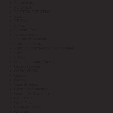
Росдюбель
РОСМЕН
РОСТОК-ЭЛЕКТРО
РСК
РТ-Кабель
Рубеж
Русский Свет
Русское тепло
РусЭлектроКабель
Рыбинсккабель
Рыбинскэлектрокабель(Призмиан)
РЭМ
РЭМЗ
Саранск лампа (Лисма)
Сарансккабель
САРМАТ-ЭМ
Сварог
Сварог
Свет Витебск
Световые Решения
Световые Технологии
СДСПЛАСТ
Севкабель
СегментЭнерго
Секунда