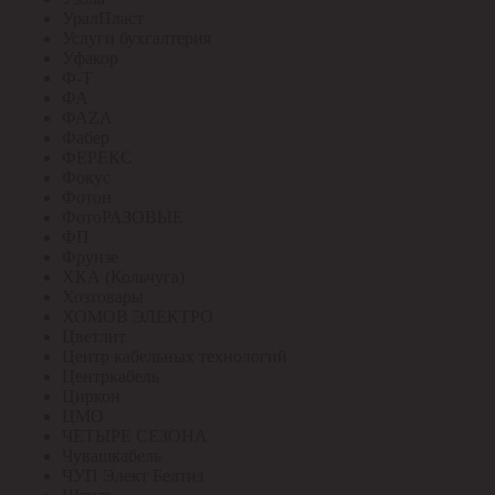
УралПласт
Услуги бухгалтерия
Уфакор
Ф-Т
ФА
ФАZА
Фабер
ФЕРЕКС
Фокус
Фотон
ФотоРАЗОВЫЕ
ФП
Фрунзе
ХКА (Кольчуга)
Хозтовары
ХОМОВ ЭЛЕКТРО
Цветлит
Центр кабельных технологий
Центркабель
Циркон
ЦМО
ЧЕТЫРЕ СЕЗОНА
Чувашкабель
ЧУП Элект Белтиз