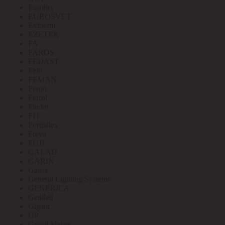
Eurolux
EUROSVET
Extherm
EZETEK
FA
FAROS
FEDAST
Felo
FEMAN
Feron
Ferrol
Finder
FIT
Fortisflex
Freya
FUJI
GALAD
GARIN
Gauss
General Lighting Systems
GENERICA
Geniled
Gigant
GP
Grand Meyer