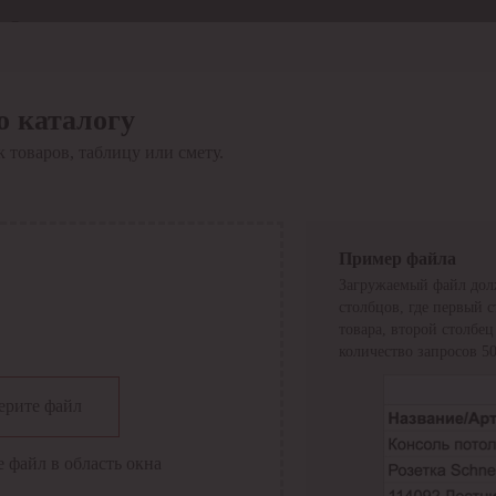
Отдел продаж
8 800 6000-600
Каталог
Акции
о каталогу
Сервис
 товаров, таблицу или смету.
Инструкция по работе
с сервисом
Оплата
Сервис ЭДО
Сервис ИТС-КА
Пример файла
Сервис API
Загружаемый файл дол
Контакты
О компании
столбцов, где первый 
Вход
Регистрация
товара, второй столбе
количество запросов 50
Крупнейший поставщик электро-технической продукции в
ерите файл
России
Найти
 файл в область окна
Искать по всем разделам