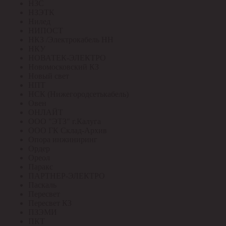
НЗС
НЗЭТК
Нилед
НИПОСТ
НКЗ /Электрокабель НН
НКУ
НОВАТЕК-ЭЛЕКТРО
Новомосковский КЗ
Новый свет
НПТ
НСК (Нижегородсетькабель)
Овен
ОНЛАЙТ
ООО "ЭТЗ" г.Калуга
ООО ГК Склад-Архив
Опора инжиниринг
Ордер
Ореол
Паракс
ПАРТНЕР-ЭЛЕКТРО
Паскаль
Пересвет
Пересвет КЗ
ПЗЭМИ
ПКТ