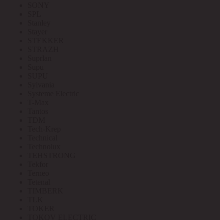
SONY
SPL
Stanley
Stayer
STEKKER
STRAZH
Suprlan
Supu
SUPU
Sylvania
Systeme Electric
T-Max
Tantos
TDM
Tech-Krep
Technical
Technolux
TEHSTRONG
Tekfor
Terneo
Tetenal
TIMBERK
TLK
TOKER
TOKOV ELECTRIC