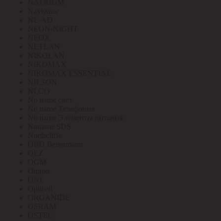
NATRIUM
Navigator
NE-AD
NEON-NIGHT
NEOX
NETLAN
NIKOLAN
NIKOMAX
NIKOMAX ESSENTIAL
NILSON
NLCO
No name свет
No name Телефония
No name Элементы питания
Noname SDS
Northcliffe
OBO Bettermann
OEZ
OGM
Omron
ONI
Opticell
ORGANIDE
OSRAM
OSTEC