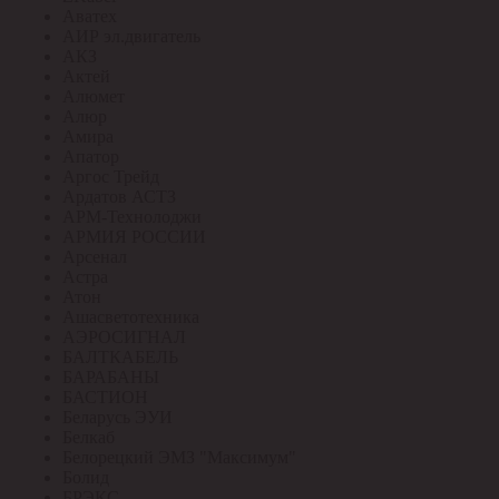
Аватех
АИР эл.двигатель
АКЗ
Актей
Алюмет
Алюр
Амира
Апатор
Аргос Трейд
Ардатов АСТЗ
АРМ-Технолоджи
АРМИЯ РОССИИ
Арсенал
Астра
Атон
Ашасветотехника
АЭРОСИГНАЛ
БАЛТКАБЕЛЬ
БАРАБАНЫ
БАСТИОН
Беларусь ЭУИ
Белкаб
Белорецкий ЭМЗ "Максимум"
Болид
БРЭКС