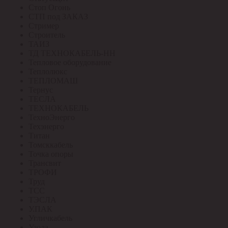
Стоп Огонь
СТП под ЗАКАЗ
Стример
Строитель
ТАИЗ
ТД ТЕХНОКАБЕЛЬ-НН
Тепловое оборудование
Теплолюкс
ТЕПЛОМАШ
Тернус
ТЕСЛА
ТЕХНОКАБЕЛЬ
ТехноЭнерго
Техэнерго
Титан
Томсккабель
Точка опоры
Трансвит
ТРОФИ
Труд
ТСС
ТЭСЛА
У.ПАК
Угличкабель
Узола