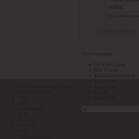
По всем кодам
Поддерживаемые форм
По всем кодам
Код Толедо
Код производителя
Скачать образец
Код РАЭК
Код ETIM
Код РС
Код ЭТМ
По всем кодам
Прочие
По всем кодам
По всем производителям
Код Толедо
Код производителя
Код РАЭК
По всем производителям
Код ETIM
.Systeme Electric
Код РС
ABB
Код ЭТМ
ABL
AGIS Profile
ALB
ALTECO
Ansmann
APC
Apeyron Electrics