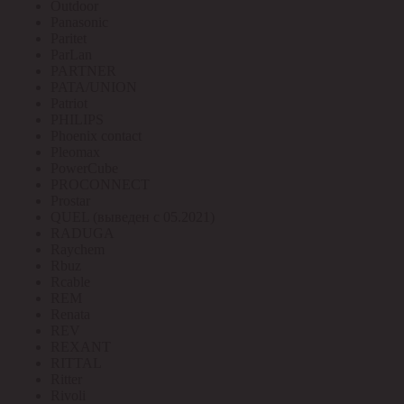
Outdoor
Panasonic
Paritet
ParLan
PARTNER
PATA/UNION
Patriot
PHILIPS
Phoenix contact
Pleomax
PowerCube
PROCONNECT
Prostar
QUEL (выведен с 05.2021)
RADUGA
Raychem
Rbuz
Rcable
REM
Renata
REV
REXANT
RITTAL
Ritter
Rivoli