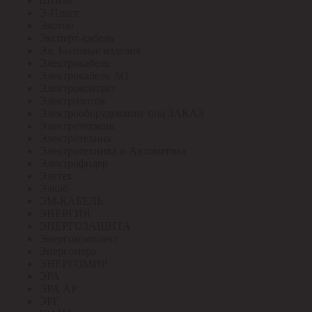
Штиль
Э-Пласт
Экотон
Эксперт-кабель
Эл. Бытовые изделия
Электрокабель
Электрокабель АО
Электроконтакт
Электролоток
Электрооборудование под ЗАКАЗ
Электротехмаш
Электротехник
Электротехника и Автоматика
Электрофидер
Элетех
Элкаб
ЭМ-КАБЕЛЬ
ЭНЕРГИЯ
ЭНЕРГОЗАЩИТА
Энергокомплект
Энергомера
ЭНЕРГОМИР
ЭРА
ЭРА АР
ЭРГ