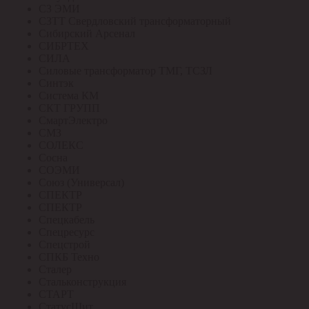
СЗ ЭМИ
СЗТТ Свердловский трансформаторный
Сибирский Арсенал
СИБРТЕХ
СИЛА
Силовые трансформатор ТМГ, ТСЗЛ
Синтэк
Система КМ
СКТ ГРУПП
СмартЭлектро
СМЗ
СОЛЕКС
Сосна
СОЭМИ
Союз (Универсал)
СПЕКТР
СПЕКТР
Спецкабель
Спецресурс
Спецстрой
СПКБ Техно
Сталер
Стальконструкция
СТАРТ
СтатусЩит