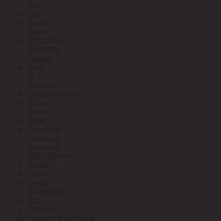
SONY
SPL
Stanley
Stayer
STEKKER
STRAZH
Suprlan
Supu
SUPU
Sylvania
Systeme Electric
T-Max
Tantos
TDM
Tech-Krep
Technical
Technolux
TEHSTRONG
Tekfor
Terneo
Tetenal
TIMBERK
TLK
TOKER
TOKOV ELECTRIC