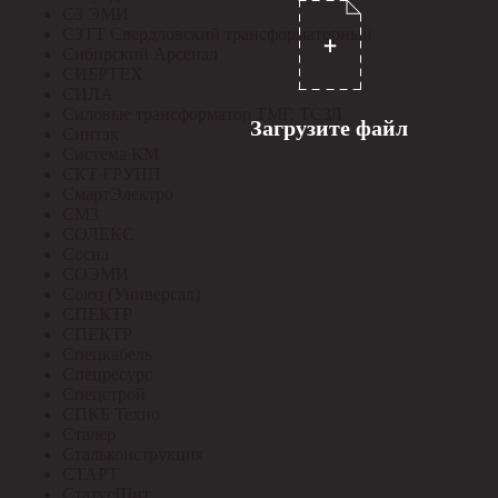
СЗ ЭМИ
СЗТТ Свердловский трансформаторный
Сибирский Арсенал
СИБРТЕХ
СИЛА
Силовые трансформатор ТМГ, ТСЗЛ
Загрузите файл
Синтэк
Система КМ
СКТ ГРУПП
СмартЭлектро
СМЗ
СОЛЕКС
Сосна
СОЭМИ
Союз (Универсал)
СПЕКТР
СПЕКТР
Спецкабель
Спецресурс
Спецстрой
СПКБ Техно
Сталер
Стальконструкция
СТАРТ
СтатусЩит