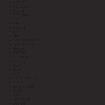
Robiton
RUCELF
Ruvinil
RVElektro
RVi
Safeline
SAFFIT
SANYO
Sber
Schneider Electric
Schwabe Hellas
Shenler
SHTOK
SIEMENS
SIMON
SKP
SkyNet
SLV
SMART PROTEX
Smartec
SMARTWATT
Smile
SNR
Soler Palau
SONAR