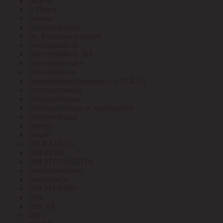
Штиль
Э-Пласт
Экотон
Эксперт-кабель
Эл. Бытовые изделия
Электрокабель
Электрокабель АО
Электроконтакт
Электролоток
Электрооборудование под ЗАКАЗ
Электротехмаш
Электротехник
Электротехника и Автоматика
Электрофидер
Элетех
Элкаб
ЭМ-КАБЕЛЬ
ЭНЕРГИЯ
ЭНЕРГОЗАЩИТА
Энергокомплект
Энергомера
ЭНЕРГОМИР
ЭРА
ЭРА АР
ЭРГ