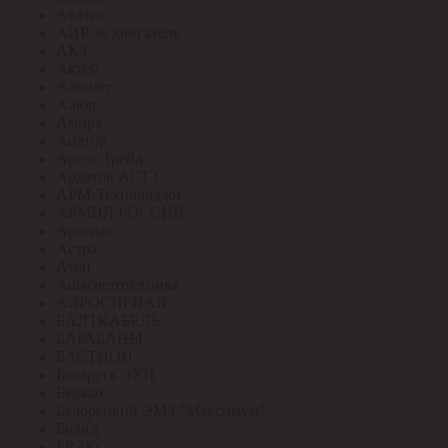
Аватех
АИР эл.двигатель
АКЗ
Актей
Алюмет
Алюр
Амира
Апатор
Аргос Трейд
Ардатов АСТЗ
АРМ-Технолоджи
АРМИЯ РОССИИ
Арсенал
Астра
Атон
Ашасветотехника
АЭРОСИГНАЛ
БАЛТКАБЕЛЬ
БАРАБАНЫ
БАСТИОН
Беларусь ЭУИ
Белкаб
Белорецкий ЭМЗ "Максимум"
Болид
БРЭКС