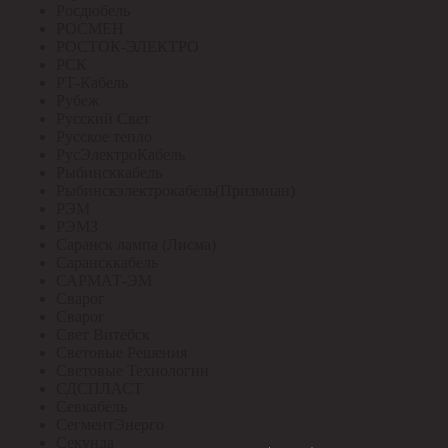
Росдюбель
РОСМЕН
РОСТОК-ЭЛЕКТРО
РСК
РТ-Кабель
Рубеж
Русский Свет
Русское тепло
РусЭлектроКабель
Рыбинсккабель
Рыбинскэлектрокабель(Призмиан)
РЭМ
РЭМЗ
Саранск лампа (Лисма)
Сарансккабель
САРМАТ-ЭМ
Сварог
Сварог
Свет Витебск
Световые Решения
Световые Технологии
СДСПЛАСТ
Севкабель
СегментЭнерго
Секунда