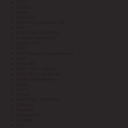
НЗС
НЗЭТК
Нилед
НИПОСТ
НКЗ /Электрокабель НН
НКУ
НОВАТЕК-ЭЛЕКТРО
Новомосковский КЗ
Новый свет
НПТ
НСК (Нижегородсетькабель)
Овен
ОНЛАЙТ
ООО "ЭТЗ" г.Калуга
ООО ГК Склад-Архив
Опора инжиниринг
Ордер
Ореол
Паракс
ПАРТНЕР-ЭЛЕКТРО
Паскаль
Пересвет
Пересвет КЗ
ПЗЭМИ
ПКТ