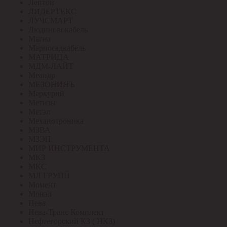
Лептон
ЛИДЕРТЕКС
ЛУЧСМАРТ
Людиновокабель
Магна
Марпосадкабель
МАТРИЦА
МДМ-ЛАЙТ
Меандр
МЕЗОНИНЪ
Меркурий
Метизы
Метэл
Механотроника
МЗВА
МЗЭП
МИР ИНСТРУМЕНТА
МКЗ
МКС
МЛ ГРУПП
Момент
Монэл
Нева
Нева-Транс Комплект
Нефтегорский КЗ ( НКЗ)