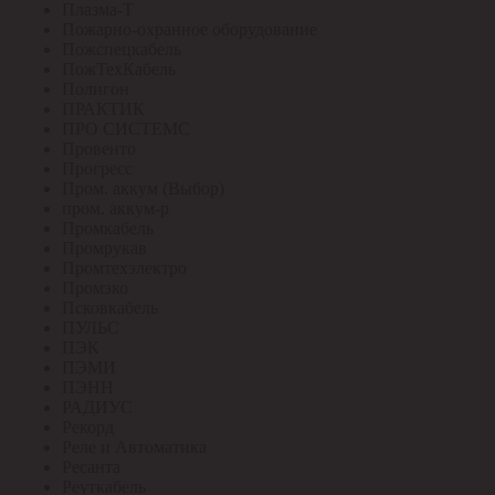
Плазма-Т
Пожарно-охранное оборудование
Пожспецкабель
ПожТехКабель
Полигон
ПРАКТИК
ПРО СИСТЕМС
Провенто
Прогресс
Пром. аккум (Выбор)
пром. аккум-р
Промкабель
Промрукав
Промтехэлектро
Промэко
Псковкабель
ПУЛЬС
ПЭК
ПЭМИ
ПЭНН
РАДИУС
Рекорд
Реле и Автоматика
Ресанта
Реуткабель