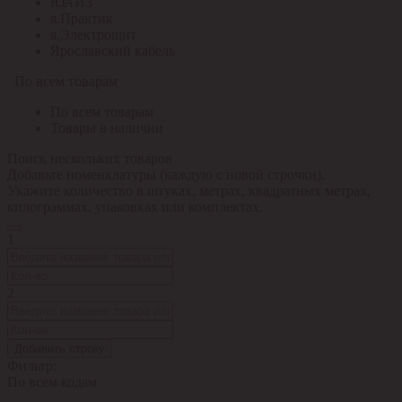
ЮАИЗ
я.Практик
я.Электрощит
Ярославский кабель
По всем товарам
По всем товарам
Товары в наличии
Поиск нескольких товаров
Добавьте номенклатуры (каждую с новой строчки).
Укажите количество в штуках, метрах, квадратных метрах,
килограммах, упаковках или комплектах.
1
2
Добавить строку
Фильтр:
По всем кодам