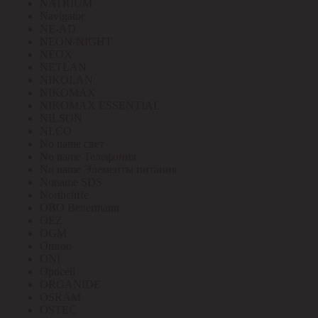
NATRIUM
Navigator
NE-AD
NEON-NIGHT
NEOX
NETLAN
NIKOLAN
NIKOMAX
NIKOMAX ESSENTIAL
NILSON
NLCO
No name свет
No name Телефония
No name Элементы питания
Noname SDS
Northcliffe
OBO Bettermann
OEZ
OGM
Omron
ONI
Opticell
ORGANIDE
OSRAM
OSTEC