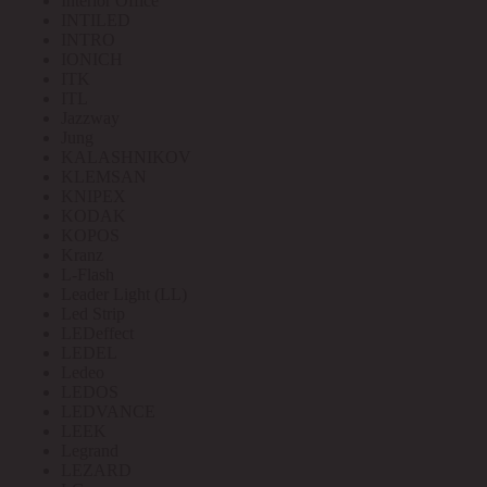
Interior Office
INTILED
INTRO
IONICH
ITK
ITL
Jazzway
Jung
KALASHNIKOV
KLEMSAN
KNIPEX
KODAK
KOPOS
Kranz
L-Flash
Leader Light (LL)
Led Strip
LEDeffect
LEDEL
Ledeo
LEDOS
LEDVANCE
LEEK
Legrand
LEZARD