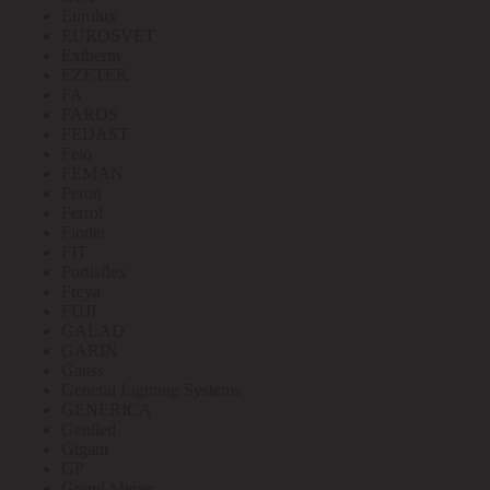
Eurolux
EUROSVET
Extherm
EZETEK
FA
FAROS
FEDAST
Felo
FEMAN
Feron
Ferrol
Finder
FIT
Fortisflex
Freya
FUJI
GALAD
GARIN
Gauss
General Lighting Systems
GENERICA
Geniled
Gigant
GP
Grand Meyer