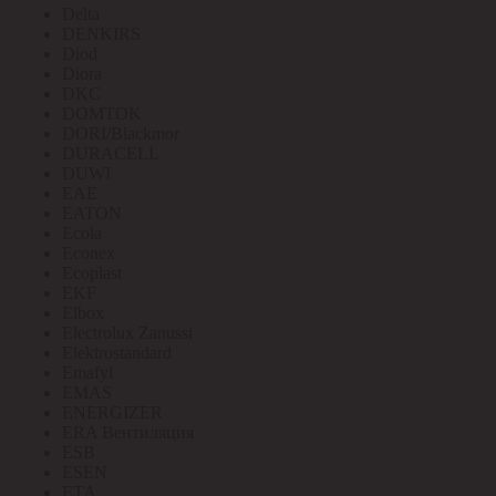
Delta
DENKIRS
Diod
Diora
DKC
DOMTOK
DORI/Blackmor
DURACELL
DUWI
EAE
EATON
Ecola
Econex
Ecoplast
EKF
Elbox
Electrolux Zanussi
Elektrostandard
Emafyl
EMAS
ENERGIZER
ERA Вентиляция
ESB
ESEN
ETA