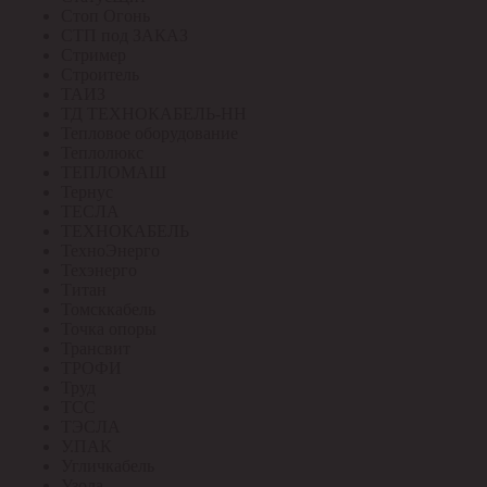
Стоп Огонь
СТП под ЗАКАЗ
Стример
Строитель
ТАИЗ
ТД ТЕХНОКАБЕЛЬ-НН
Тепловое оборудование
Теплолюкс
ТЕПЛОМАШ
Тернус
ТЕСЛА
ТЕХНОКАБЕЛЬ
ТехноЭнерго
Техэнерго
Титан
Томсккабель
Точка опоры
Трансвит
ТРОФИ
Труд
ТСС
ТЭСЛА
У.ПАК
Угличкабель
Узола