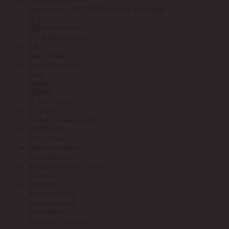
Дмитров-кабель
доп.детали СВЕТИЛЬНИКИ NO name
ДЭА
Евроавтоматика
ЕГ (Еврогарант)
ЕКА
ЖБ Опоры
Завод Пластмасс
Заря
Зебра
ЗКМК
ЗСП (Trilux)
ЗЭТАРУС
ИвКЗ (Ивановский)
ИМПУЛЬС
Интерсвет
Иркутсккабель
КабельМаш
КабельЭлектроСвязь
Кабэкс
КАВИК
Кавказкабель
Кавказкабель
Камкабель
Каспий Электро