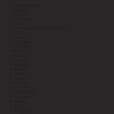
LG
Lighting control
Lightlux
Lightstar
LITEWELL
LIVAL
LKS (группа OBO Bettermann)
LLT
Lomond
LS Electric
LUMIER
LUXE
Mactronic
MAKEL
Makroflex
Mastech
Matrix
Maxell
Maytoni
MEANWELL
MENNEKES
Minamoto
Moeller
MOS
N-Power