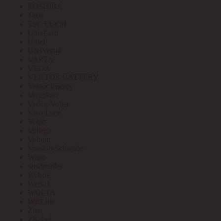
TOSHIBA
Toua
TSC LUCH
Ultraflash
Uniel
UNIVersal
VARTA
VEDA
VEKTOR BATTERY
Vektor Energy
Vergokan
Verlen-Volga
Vivo Luce
Volpe
Voltega
Voltum
Vossloh-Schwabe
Wago
weidmuller
Welrok
Werkel
WOLTA
WRLine
Zitar
ZKabel