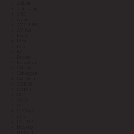
Arlight
Arte Lamp
ASD
Aviora
AVL (PRE)
AY-KA
Ballu
Bironi
BLV
BS
Bticino
Bylectrica
Cabeus
Cablexpert
Camelion
CHIKU
CHINT
Citel
CoCo
CP
CROWN
CSVT
CUTOP
Daewoo
DEKraft