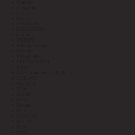
Outdoor
Panasonic
Paritet
ParLan
PARTNER
PATA/UNION
Patriot
PHILIPS
Phoenix contact
Pleomax
PowerCube
PROCONNECT
Prostar
QUEL (выведен с 05.2021)
RADUGA
Raychem
Rbuz
Rcable
REM
Renata
REV
REXANT
RITTAL
Ritter
Rivoli