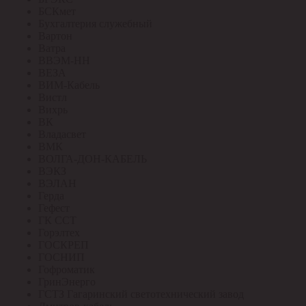
БСКмет
Бухгалтерия служебный
Вартон
Ватра
ВВЭМ-НН
ВЕЗА
ВИМ-Кабель
Вистл
Вихрь
ВК
Владасвет
ВМК
ВОЛГА-ДОН-КАБЕЛЬ
ВЭКЗ
ВЭЛАН
Герда
Гефест
ГК ССТ
Горэлтех
ГОСКРЕП
ГОСНИП
Гофроматик
ГринЭнерго
ГСТЗ Гагаринский светотехнический завод