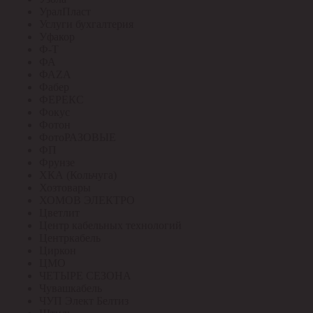
УралПласт
Услуги бухгалтерия
Уфакор
Ф-Т
ФА
ФАZА
Фабер
ФЕРЕКС
Фокус
Фотон
ФотоРАЗОВЫЕ
ФП
Фрунзе
ХКА (Кольчуга)
Хозтовары
ХОМОВ ЭЛЕКТРО
Цветлит
Центр кабельных технологий
Центркабель
Циркон
ЦМО
ЧЕТЫРЕ СЕЗОНА
Чувашкабель
ЧУП Элект Белтиз