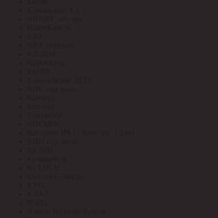
Катэм
Кашинский З-д
КВАНТ счетчик
КвантКабель
КВТ
КВТ_перевод
КЗОЦМ
Кирскабель
КиЭМ
Клинцовское УПП
КНС под заказ
Конкорд
Контакт
Контактор
КОСМОС
Кострома ИК1 (Транс-ры Т0,66)
КПП под заказ
КРЗМИ
Кромкабель
КСЕНОН
Кунцево-Электро
КУРС
КЭАЗ
КЭЛЗ
Лампы No name Россия