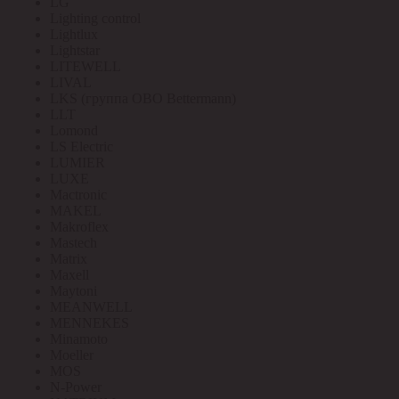
LG
Lighting control
Lightlux
Lightstar
LITEWELL
LIVAL
LKS (группа OBO Bettermann)
LLT
Lomond
LS Electric
LUMIER
LUXE
Mactronic
MAKEL
Makroflex
Mastech
Matrix
Maxell
Maytoni
MEANWELL
MENNEKES
Minamoto
Moeller
MOS
N-Power