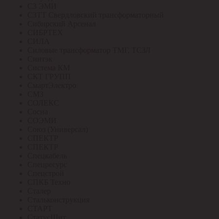
СЗ ЭМИ
СЗТТ Свердловский трансформаторный
Сибирский Арсенал
СИБРТЕХ
СИЛА
Силовые трансформатор ТМГ, ТСЗЛ
Синтэк
Система КМ
СКТ ГРУПП
СмартЭлектро
СМЗ
СОЛЕКС
Сосна
СОЭМИ
Союз (Универсал)
СПЕКТР
СПЕКТР
Спецкабель
Спецресурс
Спецстрой
СПКБ Техно
Сталер
Стальконструкция
СТАРТ
СтатусЩит