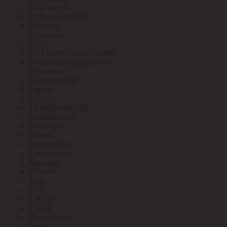
Стоп Огонь
СТП под ЗАКАЗ
Стример
Строитель
ТАИЗ
ТД ТЕХНОКАБЕЛЬ-НН
Тепловое оборудование
Теплолюкс
ТЕПЛОМАШ
Тернус
ТЕСЛА
ТЕХНОКАБЕЛЬ
ТехноЭнерго
Техэнерго
Титан
Томсккабель
Точка опоры
Трансвит
ТРОФИ
Труд
ТСС
ТЭСЛА
У.ПАК
Угличкабель
Узола