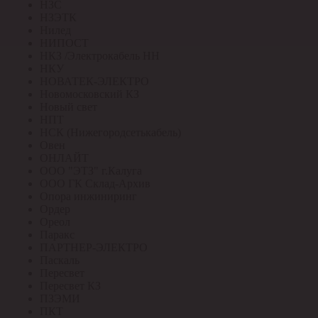
НЗС
НЗЭТК
Нилед
НИПОСТ
НКЗ /Электрокабель НН
НКУ
НОВАТЕК-ЭЛЕКТРО
Новомосковский КЗ
Новый свет
НПТ
НСК (Нижегородсетькабель)
Овен
ОНЛАЙТ
ООО "ЭТЗ" г.Калуга
ООО ГК Склад-Архив
Опора инжиниринг
Ордер
Ореол
Паракс
ПАРТНЕР-ЭЛЕКТРО
Паскаль
Пересвет
Пересвет КЗ
ПЗЭМИ
ПКТ