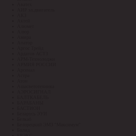
Аватех
АИР эл.двигатель
АКЗ
Актей
Алюмет
Алюр
Амира
Апатор
Аргос Трейд
Ардатов АСТЗ
АРМ-Технолоджи
АРМИЯ РОССИИ
Арсенал
Астра
Атон
Ашасветотехника
АЭРОСИГНАЛ
БАЛТКАБЕЛЬ
БАРАБАНЫ
БАСТИОН
Беларусь ЭУИ
Белкаб
Белорецкий ЭМЗ "Максимум"
Болид
БРЭКС