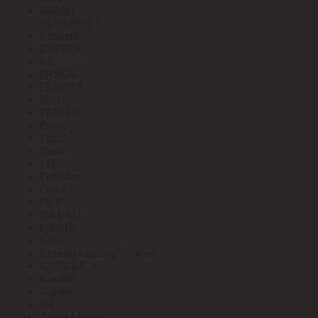
Eurolux
EUROSVET
Extherm
EZETEK
FA
FAROS
FEDAST
Felo
FEMAN
Feron
Ferrol
Finder
FIT
Fortisflex
Freya
FUJI
GALAD
GARIN
Gauss
General Lighting Systems
GENERICA
Geniled
Gigant
GP
Grand Meyer