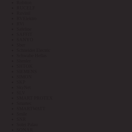
Robiton
RUCELF
Ruvinil
RVElektro
RVi
Safeline
SAFFIT
SANYO
Sber
Schneider Electric
Schwabe Hellas
Shenler
SHTOK
SIEMENS
SIMON
SKP
SkyNet
SLV
SMART PROTEX
Smartec
SMARTWATT
Smile
SNR
Soler Palau
SONAR