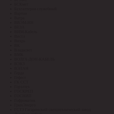
БСКмет
Бухгалтерия служебный
Вартон
Ватра
ВВЭМ-НН
ВЕЗА
ВИМ-Кабель
Вистл
Вихрь
ВК
Владасвет
ВМК
ВОЛГА-ДОН-КАБЕЛЬ
ВЭКЗ
ВЭЛАН
Герда
Гефест
ГК ССТ
Горэлтех
ГОСКРЕП
ГОСНИП
Гофроматик
ГринЭнерго
ГСТЗ Гагаринский светотехнический завод