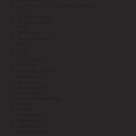
Дмитров-кабель
доп.детали СВЕТИЛЬНИКИ NO name
ДЭА
Евроавтоматика
ЕГ (Еврогарант)
ЕКА
ЖБ Опоры
Завод Пластмасс
Заря
Зебра
ЗКМК
ЗСП (Trilux)
ЗЭТАРУС
ИвКЗ (Ивановский)
ИМПУЛЬС
Интерсвет
Иркутсккабель
КабельМаш
КабельЭлектроСвязь
Кабэкс
КАВИК
Кавказкабель
Кавказкабель
Камкабель
Каспий Электро