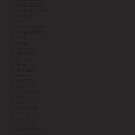
GREATFLEX
GREEN APPLE
Greenel
GT
GUSI Electric
Halla lighting
Haupa
Hegel
Helvar
HENSEL
Hi-Watt
Hintek
Hofmann
Horoz
HUTER
Hyperline
HYUNDAI
IEK
Image Art
IN HOME
INNOLUX
INSTALL
INSTART
Interior Electric