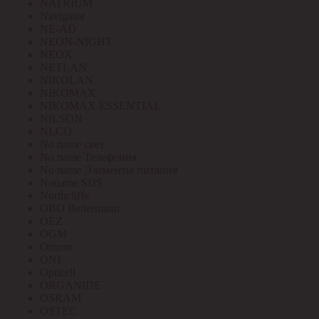
NATRIUM
Navigator
NE-AD
NEON-NIGHT
NEOX
NETLAN
NIKOLAN
NIKOMAX
NIKOMAX ESSENTIAL
NILSON
NLCO
No name свет
No name Телефония
No name Элементы питания
Noname SDS
Northcliffe
OBO Bettermann
OEZ
OGM
Omron
ONI
Opticell
ORGANIDE
OSRAM
OSTEC