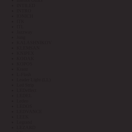
Interior Office
INTILED
INTRO
IONICH
ITK
ITL
Jazzway
Jung
KALASHNIKOV
KLEMSAN
KNIPEX
KODAK
KOPOS
Kranz
L-Flash
Leader Light (LL)
Led Strip
LEDeffect
LEDEL
Ledeo
LEDOS
LEDVANCE
LEEK
Legrand
LEZARD