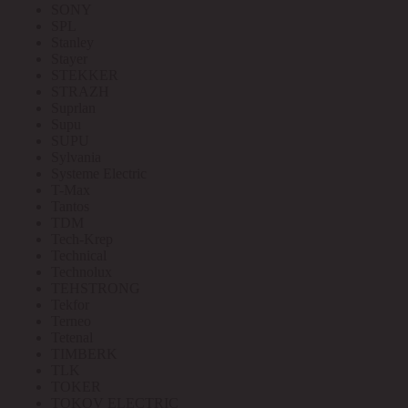
SONY
SPL
Stanley
Stayer
STEKKER
STRAZH
Suprlan
Supu
SUPU
Sylvania
Systeme Electric
T-Max
Tantos
TDM
Tech-Krep
Technical
Technolux
TEHSTRONG
Tekfor
Terneo
Tetenal
TIMBERK
TLK
TOKER
TOKOV ELECTRIC