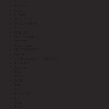
Outdoor
Panasonic
Paritet
ParLan
PARTNER
PATA/UNION
Patriot
PHILIPS
Phoenix contact
Pleomax
PowerCube
PROCONNECT
Prostar
QUEL (выведен с 05.2021)
RADUGA
Raychem
Rbuz
Rcable
REM
Renata
REV
REXANT
RITTAL
Ritter
Rivoli