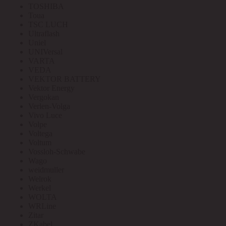
TOSHIBA
Toua
TSC LUCH
Ultraflash
Uniel
UNIVersal
VARTA
VEDA
VEKTOR BATTERY
Vektor Energy
Vergokan
Verlen-Volga
Vivo Luce
Volpe
Voltega
Voltum
Vossloh-Schwabe
Wago
weidmuller
Welrok
Werkel
WOLTA
WRLine
Zitar
ZKabel