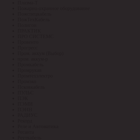
Плазма-Т
Пожарно-охранное оборудование
Пожспецкабель
ПожТехКабель
Полигон
ПРАКТИК
ПРО СИСТЕМС
Провенто
Прогресс
Пром. аккум (Выбор)
пром. аккум-р
Промкабель
Промрукав
Промтехэлектро
Промэко
Псковкабель
ПУЛЬС
ПЭК
ПЭМИ
ПЭНН
РАДИУС
Рекорд
Реле и Автоматика
Ресанта
Реуткабель