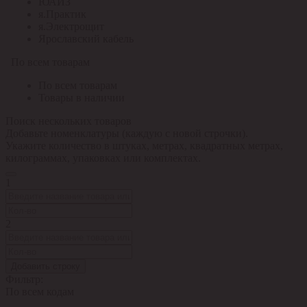
ЮАИЗ
я.Практик
я.Электрощит
Ярославский кабель
По всем товарам
По всем товарам
Товары в наличии
Поиск нескольких товаров
Добавьте номенклатуры (каждую с новой строчки).
Укажите количество в штуках, метрах, квадратных метрах,
килограммах, упаковках или комплектах.
1
2
Добавить строку
Фильтр:
По всем кодам