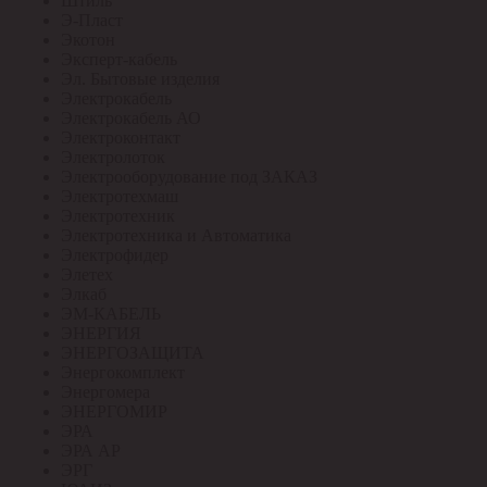
Штиль
Э-Пласт
Экотон
Эксперт-кабель
Эл. Бытовые изделия
Электрокабель
Электрокабель АО
Электроконтакт
Электролоток
Электрооборудование под ЗАКАЗ
Электротехмаш
Электротехник
Электротехника и Автоматика
Электрофидер
Элетех
Элкаб
ЭМ-КАБЕЛЬ
ЭНЕРГИЯ
ЭНЕРГОЗАЩИТА
Энергокомплект
Энергомера
ЭНЕРГОМИР
ЭРА
ЭРА АР
ЭРГ