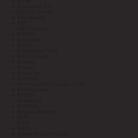
Катэм
Кашинский З-д
КВАНТ счетчик
КвантКабель
КВТ
КВТ_перевод
КЗОЦМ
Кирскабель
КиЭМ
Клинцовское УПП
КНС под заказ
Конкорд
Контакт
Контактор
КОСМОС
Кострома ИК1 (Транс-ры Т0,66)
КПП под заказ
КРЗМИ
Кромкабель
КСЕНОН
Кунцево-Электро
КУРС
КЭАЗ
КЭЛЗ
Лампы No name Россия