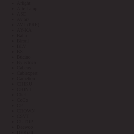
Arlight
Arte Lamp
ASD
Aviora
AVL (PRE)
AY-KA
Ballu
Bironi
BLV
BS
Bticino
Bylectrica
Cabeus
Cablexpert
Camelion
CHIKU
CHINT
Citel
CoCo
CP
CROWN
CSVT
CUTOP
Daewoo
DEKraft