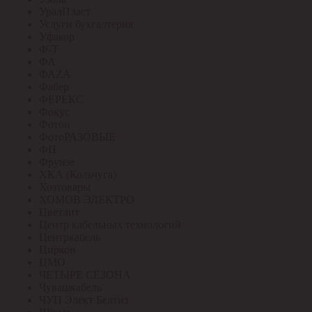
УралПласт
Услуги бухгалтерия
Уфакор
Ф-Т
ФА
ФАZА
Фабер
ФЕРЕКС
Фокус
Фотон
ФотоРАЗОВЫЕ
ФП
Фрунзе
ХКА (Кольчуга)
Хозтовары
ХОМОВ ЭЛЕКТРО
Цветлит
Центр кабельных технологий
Центркабель
Циркон
ЦМО
ЧЕТЫРЕ СЕЗОНА
Чувашкабель
ЧУП Элект Белтиз