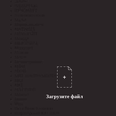
Лептон
ЛИДЕРТЕКС
ЛУЧСМАРТ
Людиновокабель
Магна
Марпосадкабель
МАТРИЦА
МДМ-ЛАЙТ
Меандр
МЕЗОНИНЪ
Меркурий
Метизы
Метэл
Механотроника
МЗВА
МЗЭП
МИР ИНСТРУМЕНТА
МКЗ
МКС
МЛ ГРУПП
Момент
Загрузите файл
Монэл
Нева
Нева-Транс Комплект
Нефтегорский КЗ ( НКЗ)