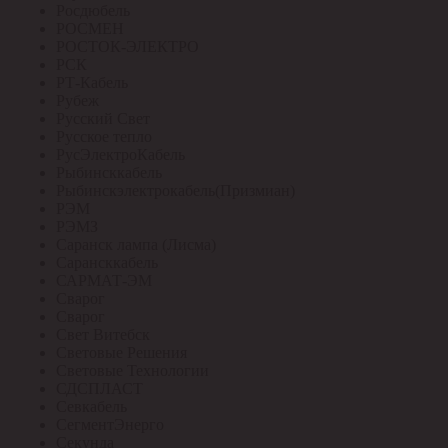
Росдюбель
РОСМЕН
РОСТОК-ЭЛЕКТРО
РСК
РТ-Кабель
Рубеж
Русский Свет
Русское тепло
РусЭлектроКабель
Рыбинсккабель
Рыбинскэлектрокабель(Призмиан)
РЭМ
РЭМЗ
Саранск лампа (Лисма)
Сарансккабель
САРМАТ-ЭМ
Сварог
Сварог
Свет Витебск
Световые Решения
Световые Технологии
СДСПЛАСТ
Севкабель
СегментЭнерго
Секунда