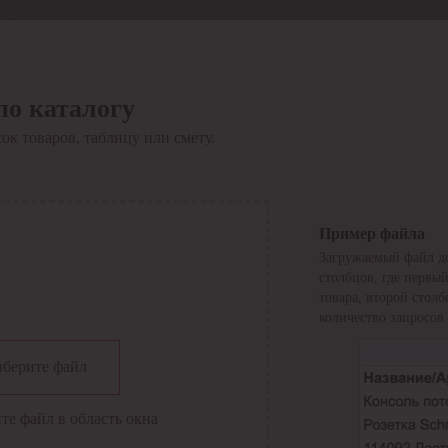
Отдел продаж
8 800 6000-600
Каталог
Акции
по каталогу
Сервис
ок товаров, таблицу или смету.
Инструкция по работе
с сервисом
Оплата
Сервис ЭДО
Сервис ИТС-КА
Пример файла
Сервис API
Загружаемый файл до
Контакты
О компании
столбцов, где первы
Вход
Регистрация
товара, второй стол
количество запросов 
Крупнейший поставщик электро-технической продукции в
берите файл
России
Найти
те файл в область окна
Искать по всем разделам