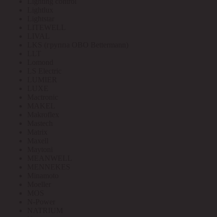
Lighting control
Lightlux
Lightstar
LITEWELL
LIVAL
LKS (группа OBO Bettermann)
LLT
Lomond
LS Electric
LUMIER
LUXE
Mactronic
MAKEL
Makroflex
Mastech
Matrix
Maxell
Maytoni
MEANWELL
MENNEKES
Minamoto
Moeller
MOS
N-Power
NATRIUM