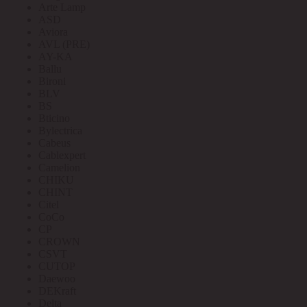
Arte Lamp
ASD
Aviora
AVL (PRE)
AY-KA
Ballu
Bironi
BLV
BS
Bticino
Bylectrica
Cabeus
Cablexpert
Camelion
CHIKU
CHINT
Citel
CoCo
CP
CROWN
CSVT
CUTOP
Daewoo
DEKraft
Delta