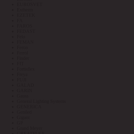
EUROSVET
Extherm
EZETEK
FA
FAROS
FEDAST
Felo
FEMAN
Feron
Ferrol
Finder
FIT
Fortisflex
Freya
FUJI
GALAD
GARIN
Gauss
General Lighting Systems
GENERICA
Geniled
Gigant
GP
Grand Meyer
GREATFLEX