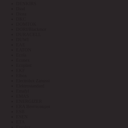
DENKIRS
Diod
Diora
DKC
DOMTOK
DORI/Blackmor
DURACELL
DUWI
EAE
EATON
Ecola
Econex
Ecoplast
EKF
Elbox
Electrolux Zanussi
Elektrostandard
Emafyl
EMAS
ENERGIZER
ERA Вентиляция
ESB
ESEN
ETA
Eurolux