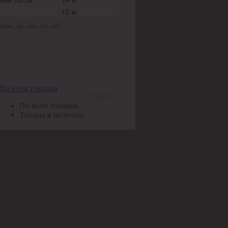
ы: .xls,.xlsx,.csv,.ods
По всем товарам
Найти
По всем товарам
Товары в наличии