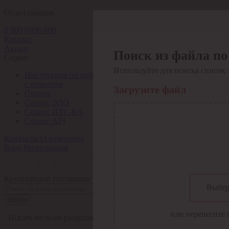
Отдел продаж
8 800 6000-600
Каталог
Акции
Поиск из файла по
Сервис
Используйте для поиска список 
Инструкция по работе
с сервисом
Загрузите файл
Оплата
Сервис ЭДО
Сервис ИТС-КА
Сервис API
Контакты
О компании
Вход
Регистрация
Крупнейший поставщик электро-технической продукции в Рос
Выбер
Найти
или перенесите 
Искать по всем разделам