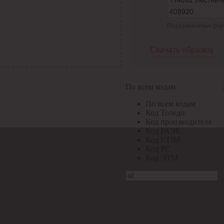
Поддерживаемые формат
Скачать образец
По всем кодам
По всем кодам
Код Толедо
Код производителя
Код РАЭК
Код ETIM
Код РС
Код ЭТМ