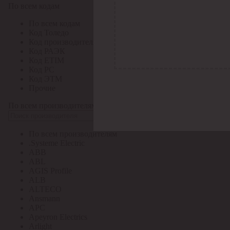
По всем кодам
По всем кодам
Код Толедо
Код производителя
Код РАЭК
Код ETIM
Код РС
Код ЭТМ
Прочие
По всем производителям
По всем производителям
.Systeme Electric
ABB
ABL
AGIS Profile
ALB
ALTECO
Ansmann
APC
Apeyron Electrics
Arlight