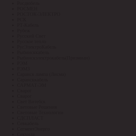
Росдюбель
РОСМЕН
РОСТОК-ЭЛЕКТРО
РСК
РТ-Кабель
Рубеж
Русский Свет
Русское тепло
РусЭлектроКабель
Рыбинсккабель
Рыбинскэлектрокабель(Призмиан)
РЭМ
РЭМЗ
Саранск лампа (Лисма)
Сарансккабель
САРМАТ-ЭМ
Сварог
Сварог
Свет Витебск
Световые Решения
Световые Технологии
СДСПЛАСТ
Севкабель
СегментЭнерго
Секунда