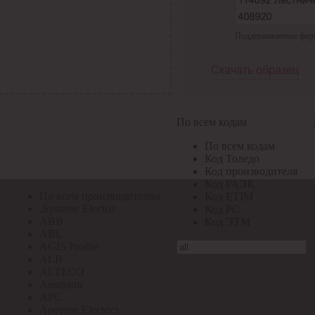
По всем кодам
Поддерживаемые формат
По всем кодам
Код Толедо
Код производителя
Скачать образец
Код РАЭК
Код ETIM
Код РС
Код ЭТМ
По всем кодам
Прочие
По всем кодам
По всем производителям
Код Толедо
Код производителя
Код РАЭК
По всем производителям
Код ETIM
.Systeme Electric
Код РС
ABB
Код ЭТМ
ABL
AGIS Profile
ALB
ALTECO
Ansmann
APC
Apeyron Electrics