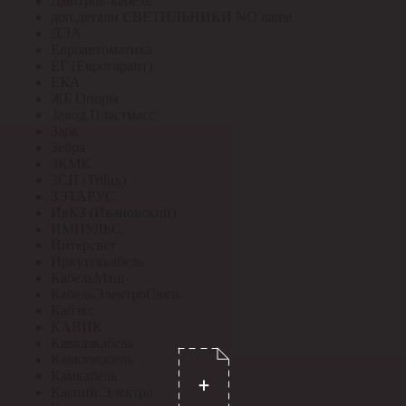
Дмитров-кабель
доп.детали СВЕТИЛЬНИКИ NO name
ДЭА
Евроавтоматика
ЕГ (Еврогарант)
ЕКА
ЖБ Опоры
Завод Пластмасс
Заря
Зебра
ЗКМК
ЗСП (Trilux)
ЗЭТАРУС
ИвКЗ (Ивановский)
ИМПУЛЬС
Интерсвет
Иркутсккабель
КабельМаш
КабельЭлектроСвязь
Кабэкс
КАВИК
Кавказкабель
Кавказкабель
Камкабель
Каспий Электро