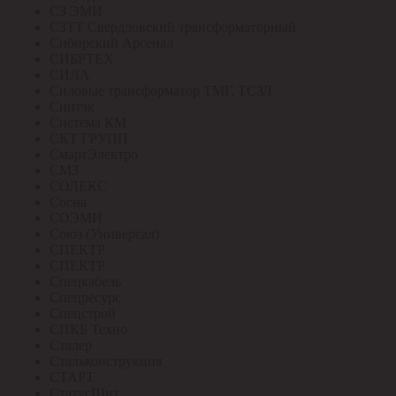
СЗ ЭМИ
СЗТТ Свердловский трансформаторный
Сибирский Арсенал
СИБРТЕХ
СИЛА
Силовые трансформатор ТМГ, ТСЗЛ
Синтэк
Система КМ
СКТ ГРУПП
СмартЭлектро
СМЗ
СОЛЕКС
Сосна
СОЭМИ
Союз (Универсал)
СПЕКТР
СПЕКТР
Спецкабель
Спецресурс
Спецстрой
СПКБ Техно
Сталер
Стальконструкция
СТАРТ
СтатусЩит