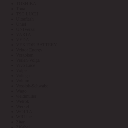
TOSHIBA
Toua
TSC LUCH
Ultraflash
Uniel
UNIVersal
VARTA
VEDA
VEKTOR BATTERY
Vektor Energy
Vergokan
Verlen-Volga
Vivo Luce
Volpe
Voltega
Voltum
Vossloh-Schwabe
Wago
weidmuller
Welrok
Werkel
WOLTA
WRLine
Zitar
ZKabel