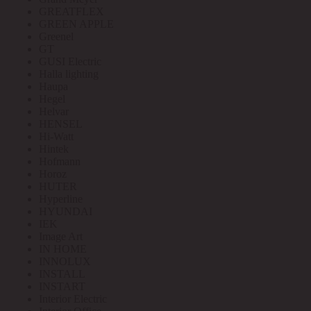
GREATFLEX
GREEN APPLE
Greenel
GT
GUSI Electric
Halla lighting
Haupa
Hegel
Helvar
HENSEL
Hi-Watt
Hintek
Hofmann
Horoz
HUTER
Hyperline
HYUNDAI
IEK
Image Art
IN HOME
INNOLUX
INSTALL
INSTART
Interior Electric