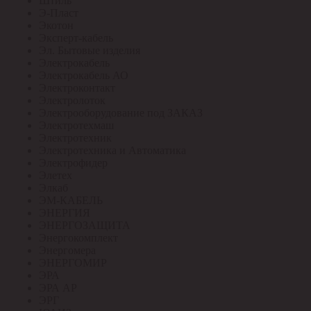
Штиль
Э-Пласт
Экотон
Эксперт-кабель
Эл. Бытовые изделия
Электрокабель
Электрокабель АО
Электроконтакт
Электролоток
Электрооборудование под ЗАКАЗ
Электротехмаш
Электротехник
Электротехника и Автоматика
Электрофидер
Элетех
Элкаб
ЭМ-КАБЕЛЬ
ЭНЕРГИЯ
ЭНЕРГОЗАЩИТА
Энергокомплект
Энергомера
ЭНЕРГОМИР
ЭРА
ЭРА АР
ЭРГ