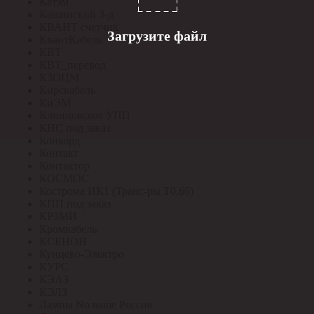
Катэм
Кашинский З-д
КВАНТ счетчик
Загрузите файл
КвантКабель
КВТ
КВТ_перевод
КЗОЦМ
Кирскабель
КиЭМ
Клинцовское УПП
КНС под заказ
Конкорд
Контакт
Контактор
КОСМОС
Кострома ИК1 (Транс-ры Т0,66)
КПП под заказ
КРЗМИ
Кромкабель
КСЕНОН
Кунцево-Электро
КУРС
КЭАЗ
КЭЛЗ
Лампы No name Россия