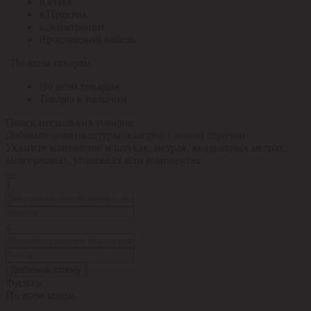
ЮАИЗ
я.Практик
я.Электрощит
Ярославский кабель
По всем товарам
По всем товарам
Товары в наличии
Поиск нескольких товаров
Добавьте номенклатуры (каждую с новой строчки).
Укажите количество в штуках, метрах, квадратных метрах,
килограммах, упаковках или комплектах.
1
2
Добавить строку
Фильтр:
По всем кодам