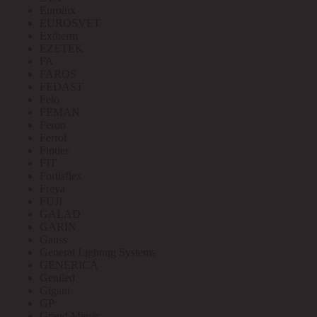
Eurolux
EUROSVET
Extherm
EZETEK
FA
FAROS
FEDAST
Felo
FEMAN
Feron
Ferrol
Finder
FIT
Fortisflex
Freya
FUJI
GALAD
GARIN
Gauss
General Lighting Systems
GENERICA
Geniled
Gigant
GP
Grand Meyer