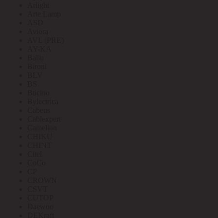
Arlight
Arte Lamp
ASD
Aviora
AVL (PRE)
AY-KA
Ballu
Bironi
BLV
BS
Bticino
Bylectrica
Cabeus
Cablexpert
Camelion
CHIKU
CHINT
Citel
CoCo
CP
CROWN
CSVT
CUTOP
Daewoo
DEKraft