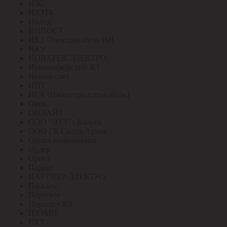
НЗС
НЗЭТК
Нилед
НИПОСТ
НКЗ /Электрокабель НН
НКУ
НОВАТЕК-ЭЛЕКТРО
Новомосковский КЗ
Новый свет
НПТ
НСК (Нижегородсетькабель)
Овен
ОНЛАЙТ
ООО "ЭТЗ" г.Калуга
ООО ГК Склад-Архив
Опора инжиниринг
Ордер
Ореол
Паракс
ПАРТНЕР-ЭЛЕКТРО
Паскаль
Пересвет
Пересвет КЗ
ПЗЭМИ
ПКТ