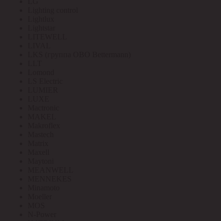
LG
Lighting control
Lightlux
Lightstar
LITEWELL
LIVAL
LKS (группа OBO Bettermann)
LLT
Lomond
LS Electric
LUMIER
LUXE
Mactronic
MAKEL
Makroflex
Mastech
Matrix
Maxell
Maytoni
MEANWELL
MENNEKES
Minamoto
Moeller
MOS
N-Power