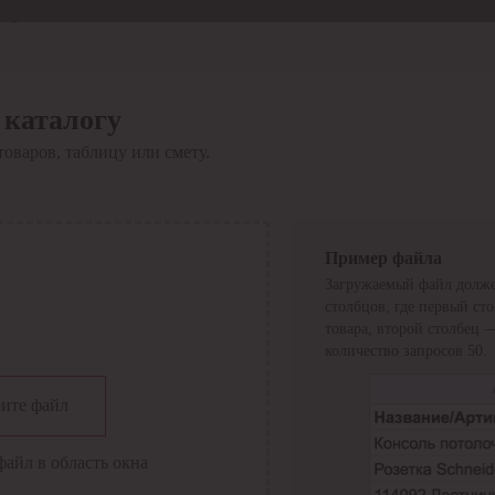
Отдел продаж
8 800 6000-600
Каталог
Акции
 каталогу
Сервис
товаров, таблицу или смету.
Инструкция по работе
с сервисом
Оплата
Сервис ЭДО
Сервис ИТС-КА
Пример файла
Сервис API
Загружаемый файл долже
Контакты
О компании
столбцов, где первый ст
Вход
Регистрация
товара, второй столбец 
количество запросов 50.
Крупнейший поставщик электро-технической продукции в
ите файл
России
Найти
файл в область окна
Искать по всем разделам