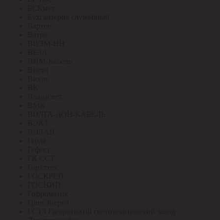
БСКмет
Бухгалтерия служебный
Вартон
Ватра
ВВЭМ-НН
ВЕЗА
ВИМ-Кабель
Вистл
Вихрь
ВК
Владасвет
ВМК
ВОЛГА-ДОН-КАБЕЛЬ
ВЭКЗ
ВЭЛАН
Герда
Гефест
ГК ССТ
Горэлтех
ГОСКРЕП
ГОСНИП
Гофроматик
ГринЭнерго
ГСТЗ Гагаринский светотехнический завод