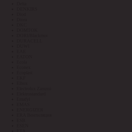
Delta
DENKIRS
Diod
Diora
DKC
DOMTOK
DORI/Blackmor
DURACELL
DUWI
EAE
EATON
Ecola
Econex
Ecoplast
EKF
Elbox
Electrolux Zanussi
Elektrostandard
Emafyl
EMAS
ENERGIZER
ERA Вентиляция
ESB
ESEN
ETA