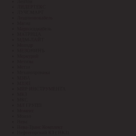
Лептон
ЛИДЕРТЕКС
ЛУЧСМАРТ
Людиновокабель
Магна
Марпосадкабель
МАТРИЦА
МДМ-ЛАЙТ
Меандр
МЕЗОНИНЪ
Меркурий
Метизы
Метэл
Механотроника
МЗВА
МЗЭП
МИР ИНСТРУМЕНТА
МКЗ
МКС
МЛ ГРУПП
Момент
Монэл
Нева
Нева-Транс Комплект
Нефтегорский КЗ ( НКЗ)