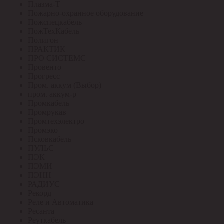
Плазма-Т
Пожарно-охранное оборудование
Пожспецкабель
ПожТехКабель
Полигон
ПРАКТИК
ПРО СИСТЕМС
Провенто
Прогресс
Пром. аккум (Выбор)
пром. аккум-р
Промкабель
Промрукав
Промтехэлектро
Промэко
Псковкабель
ПУЛЬС
ПЭК
ПЭМИ
ПЭНН
РАДИУС
Рекорд
Реле и Автоматика
Ресанта
Реуткабель