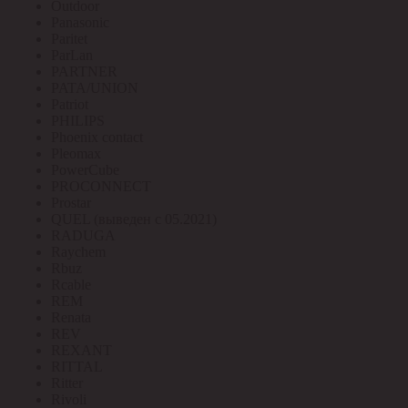
Outdoor
Panasonic
Paritet
ParLan
PARTNER
PATA/UNION
Patriot
PHILIPS
Phoenix contact
Pleomax
PowerCube
PROCONNECT
Prostar
QUEL (выведен с 05.2021)
RADUGA
Raychem
Rbuz
Rcable
REM
Renata
REV
REXANT
RITTAL
Ritter
Rivoli