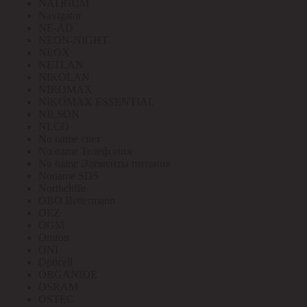
NATRIUM
Navigator
NE-AD
NEON-NIGHT
NEOX
NETLAN
NIKOLAN
NIKOMAX
NIKOMAX ESSENTIAL
NILSON
NLCO
No name свет
No name Телефония
No name Элементы питания
Noname SDS
Northcliffe
OBO Bettermann
OEZ
OGM
Omron
ONI
Opticell
ORGANIDE
OSRAM
OSTEC