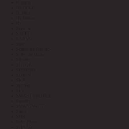
Robiton
RUCELF
Ruvinil
RVElektro
RVi
Safeline
SAFFIT
SANYO
Sber
Schneider Electric
Schwabe Hellas
Shenler
SHTOK
SIEMENS
SIMON
SKP
SkyNet
SLV
SMART PROTEX
Smartec
SMARTWATT
Smile
SNR
Soler Palau
SONAR