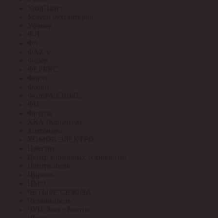
УралПласт
Услуги бухгалтерия
Уфакор
Ф-Т
ФА
ФАZА
Фабер
ФЕРЕКС
Фокус
Фотон
ФотоРАЗОВЫЕ
ФП
Фрунзе
ХКА (Кольчуга)
Хозтовары
ХОМОВ ЭЛЕКТРО
Цветлит
Центр кабельных технологий
Центркабель
Циркон
ЦМО
ЧЕТЫРЕ СЕЗОНА
Чувашкабель
ЧУП Элект Белтиз