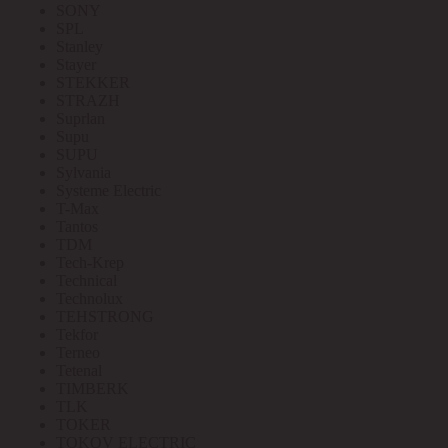
SONY
SPL
Stanley
Stayer
STEKKER
STRAZH
Suprlan
Supu
SUPU
Sylvania
Systeme Electric
T-Max
Tantos
TDM
Tech-Krep
Technical
Technolux
TEHSTRONG
Tekfor
Terneo
Tetenal
TIMBERK
TLK
TOKER
TOKOV ELECTRIC