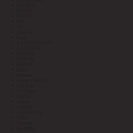
Interior Office
INTILED
INTRO
IONICH
ITK
ITL
Jazzway
Jung
KALASHNIKOV
KLEMSAN
KNIPEX
KODAK
KOPOS
Kranz
L-Flash
Leader Light (LL)
Led Strip
LEDeffect
LEDEL
Ledeo
LEDOS
LEDVANCE
LEEK
Legrand
LEZARD