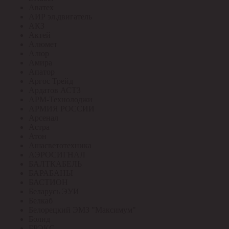
Аватех
АИР эл.двигатель
АКЗ
Актей
Алюмет
Алюр
Амира
Апатор
Аргос Трейд
Ардатов АСТЗ
АРМ-Технолоджи
АРМИЯ РОССИИ
Арсенал
Астра
Атон
Ашасветотехника
АЭРОСИГНАЛ
БАЛТКАБЕЛЬ
БАРАБАНЫ
БАСТИОН
Беларусь ЭУИ
Белкаб
Белорецкий ЭМЗ "Максимум"
Болид
БРЭКС