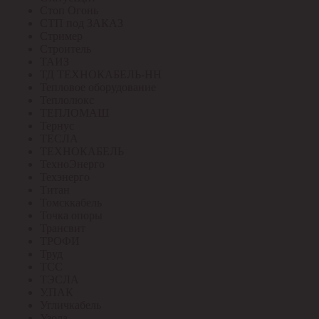
Стоп Огонь
СТП под ЗАКАЗ
Стример
Строитель
ТАИЗ
ТД ТЕХНОКАБЕЛЬ-НН
Тепловое оборудование
Теплолюкс
ТЕПЛОМАШ
Тернус
ТЕСЛА
ТЕХНОКАБЕЛЬ
ТехноЭнерго
Техэнерго
Титан
Томсккабель
Точка опоры
Трансвит
ТРОФИ
Труд
ТСС
ТЭСЛА
У.ПАК
Угличкабель
Узола