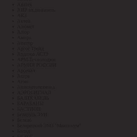
Аватех
АИР эл.двигатель
АКЗ
Актей
Алюмет
Алюр
Амира
Апатор
Аргос Трейд
Ардатов АСТЗ
АРМ-Технолоджи
АРМИЯ РОССИИ
Арсенал
Астра
Атон
Ашасветотехника
АЭРОСИГНАЛ
БАЛТКАБЕЛЬ
БАРАБАНЫ
БАСТИОН
Беларусь ЭУИ
Белкаб
Белорецкий ЭМЗ "Максимум"
Болид
БРЭКС