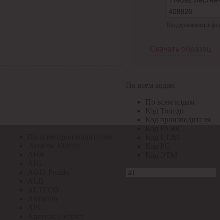
По всем кодам
Поддерживаемые форма
По всем кодам
Код Толедо
Код производителя
Скачать образец
Код РАЭК
Код ETIM
Код РС
Код ЭТМ
По всем кодам
Прочие
По всем кодам
По всем производителям
Код Толедо
Код производителя
Код РАЭК
По всем производителям
Код ETIM
.Systeme Electric
Код РС
ABB
Код ЭТМ
ABL
AGIS Profile
ALB
ALTECO
Ansmann
APC
Apeyron Electrics