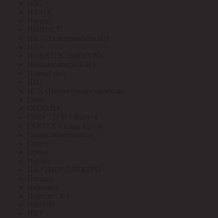
НЗС
НЗЭТК
Нилед
НИПОСТ
НКЗ /Электрокабель НН
НКУ
НОВАТЕК-ЭЛЕКТРО
Новомосковский КЗ
Новый свет
НПТ
НСК (Нижегородсетькабель)
Овен
ОНЛАЙТ
ООО "ЭТЗ" г.Калуга
ООО ГК Склад-Архив
Опора инжиниринг
Ордер
Ореол
Паракс
ПАРТНЕР-ЭЛЕКТРО
Паскаль
Пересвет
Пересвет КЗ
ПЗЭМИ
ПКТ