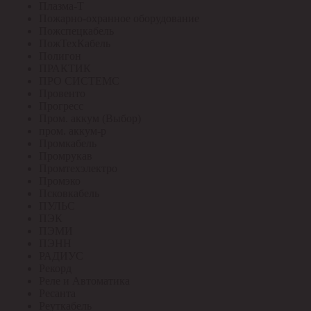
Плазма-Т
Пожарно-охранное оборудование
Пожспецкабель
ПожТехКабель
Полигон
ПРАКТИК
ПРО СИСТЕМС
Провенто
Прогресс
Пром. аккум (Выбор)
пром. аккум-р
Промкабель
Промрукав
Промтехэлектро
Промэко
Псковкабель
ПУЛЬС
ПЭК
ПЭМИ
ПЭНН
РАДИУС
Рекорд
Реле и Автоматика
Ресанта
Реуткабель