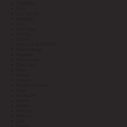
TOSHIBA
Toua
TSC LUCH
Ultraflash
Uniel
UNIVersal
VARTA
VEDA
VEKTOR BATTERY
Vektor Energy
Vergokan
Verlen-Volga
Vivo Luce
Volpe
Voltega
Voltum
Vossloh-Schwabe
Wago
weidmuller
Welrok
Werkel
WOLTA
WRLine
Zitar
ZKabel