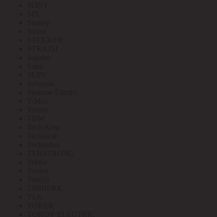
SONY
SPL
Stanley
Stayer
STEKKER
STRAZH
Suprlan
Supu
SUPU
Sylvania
Systeme Electric
T-Max
Tantos
TDM
Tech-Krep
Technical
Technolux
TEHSTRONG
Tekfor
Terneo
Tetenal
TIMBERK
TLK
TOKER
TOKOV ELECTRIC