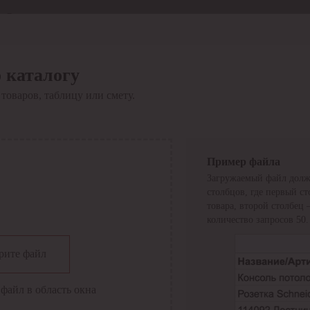
Отдел продаж
8 800 6000-600
Каталог
Акции
 каталогу
Сервис
товаров, таблицу или смету.
Инструкция по работе
с сервисом
Оплата
Сервис ЭДО
Сервис ИТС-КА
Пример файла
Сервис API
Загружаемый файл долж
Контакты
О компании
столбцов, где первый с
Вход
Регистрация
товара, второй столбец
количество запросов 50.
Крупнейший поставщик электро-технической продукции в
рите файл
России
Найти
файл в область окна
Искать по всем разделам