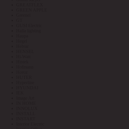
GREATFLEX
GREEN APPLE
Greenel
GT
GUSI Electric
Halla lighting
Haupa
Hegel
Helvar
HENSEL
Hi-Watt
Hintek
Hofmann
Horoz
HUTER
Hyperline
HYUNDAI
IEK
Image Art
IN HOME
INNOLUX
INSTALL
INSTART
Interior Electric