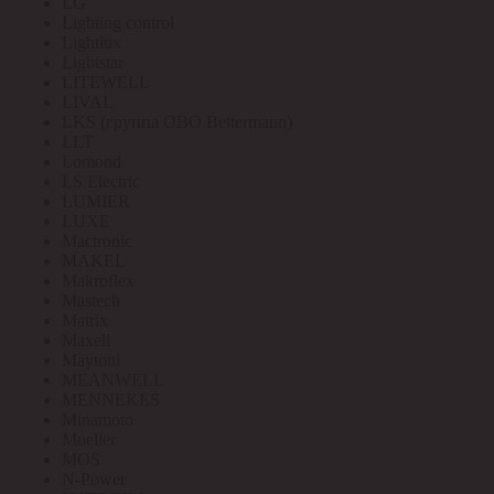
LG
Lighting control
Lightlux
Lightstar
LITEWELL
LIVAL
LKS (группа OBO Bettermann)
LLT
Lomond
LS Electric
LUMIER
LUXE
Mactronic
MAKEL
Makroflex
Mastech
Matrix
Maxell
Maytoni
MEANWELL
MENNEKES
Minamoto
Moeller
MOS
N-Power