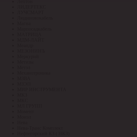
Лептон
ЛИДЕРТЕКС
ЛУЧСМАРТ
Людиновокабель
Магна
Марпосадкабель
МАТРИЦА
МДМ-ЛАЙТ
Меандр
МЕЗОНИНЪ
Меркурий
Метизы
Метэл
Механотроника
МЗВА
МЗЭП
МИР ИНСТРУМЕНТА
МКЗ
МКС
МЛ ГРУПП
Момент
Монэл
Нева
Нева-Транс Комплект
Нефтегорский КЗ ( НКЗ)