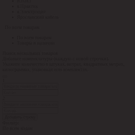
ЮАИЗ
я.Практик
я.Электрощит
Ярославский кабель
По всем товарам
По всем товарам
Товары в наличии
Поиск нескольких товаров
Добавьте номенклатуры (каждую с новой строчки).
Укажите количество в штуках, метрах, квадратных метрах,
килограммах, упаковках или комплектах.
1
2
Добавить строку
Фильтр:
По всем кодам