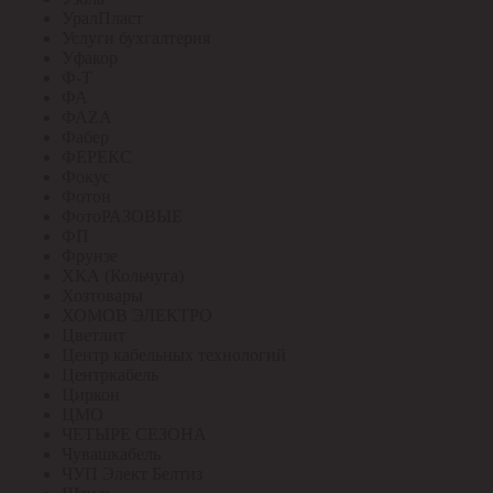
УралПласт
Услуги бухгалтерия
Уфакор
Ф-Т
ФА
ФАZА
Фабер
ФЕРЕКС
Фокус
Фотон
ФотоРАЗОВЫЕ
ФП
Фрунзе
ХКА (Кольчуга)
Хозтовары
ХОМОВ ЭЛЕКТРО
Цветлит
Центр кабельных технологий
Центркабель
Циркон
ЦМО
ЧЕТЫРЕ СЕЗОНА
Чувашкабель
ЧУП Элект Белтиз