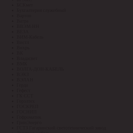
БСКмет
Бухгалтерия служебный
Вартон
Ватра
ВВЭМ-НН
ВЕЗА
ВИМ-Кабель
Вистл
Вихрь
ВК
Владасвет
ВМК
ВОЛГА-ДОН-КАБЕЛЬ
ВЭКЗ
ВЭЛАН
Герда
Гефест
ГК ССТ
Горэлтех
ГОСКРЕП
ГОСНИП
Гофроматик
ГринЭнерго
ГСТЗ Гагаринский светотехнический завод