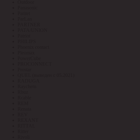
Outdoor
Panasonic
Paritet
ParLan
PARTNER
PATA/UNION
Patriot
PHILIPS
Phoenix contact
Pleomax
PowerCube
PROCONNECT
Prostar
QUEL (выведен с 05.2021)
RADUGA
Raychem
Rbuz
Rcable
REM
Renata
REV
REXANT
RITTAL
Ritter
Rivoli