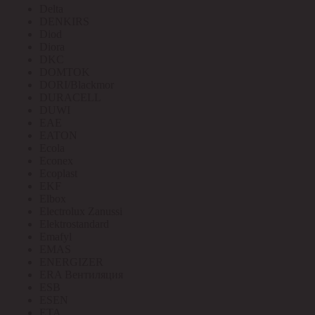
Delta
DENKIRS
Diod
Diora
DKC
DOMTOK
DORI/Blackmor
DURACELL
DUWI
EAE
EATON
Ecola
Econex
Ecoplast
EKF
Elbox
Electrolux Zanussi
Elektrostandard
Emafyl
EMAS
ENERGIZER
ERA Вентиляция
ESB
ESEN
ETA