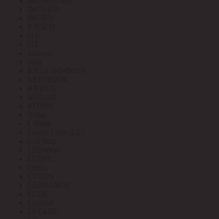
Interior Office
INTILED
INTRO
IONICH
ITK
ITL
Jazzway
Jung
KALASHNIKOV
KLEMSAN
KNIPEX
KODAK
KOPOS
Kranz
L-Flash
Leader Light (LL)
Led Strip
LEDeffect
LEDEL
Ledeo
LEDOS
LEDVANCE
LEEK
Legrand
LEZARD