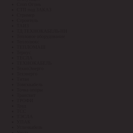
Стоп Огонь
СТП под ЗАКАЗ
Стример
Строитель
ТАИЗ
ТД ТЕХНОКАБЕЛЬ-НН
Тепловое оборудование
Теплолюкс
ТЕПЛОМАШ
Тернус
ТЕСЛА
ТЕХНОКАБЕЛЬ
ТехноЭнерго
Техэнерго
Титан
Томсккабель
Точка опоры
Трансвит
ТРОФИ
Труд
ТСС
ТЭСЛА
У.ПАК
Угличкабель
Узола