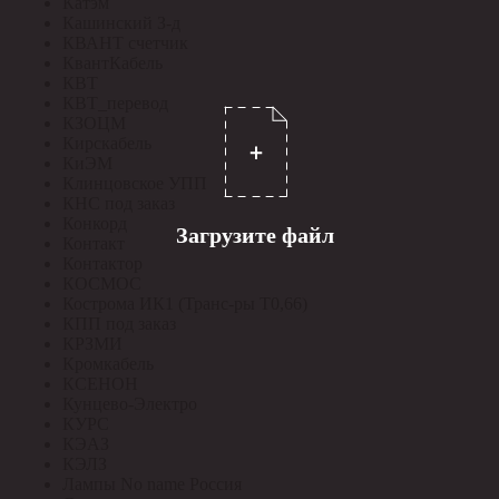
Катэм
Кашинский З-д
КВАНТ счетчик
КвантКабель
КВТ
КВТ_перевод
КЗОЦМ
Кирскабель
КиЭМ
Клинцовское УПП
КНС под заказ
Конкорд
Загрузите файл
Контакт
Контактор
КОСМОС
Кострома ИК1 (Транс-ры Т0,66)
КПП под заказ
КРЗМИ
Кромкабель
КСЕНОН
Кунцево-Электро
КУРС
КЭАЗ
КЭЛЗ
Лампы No name Россия