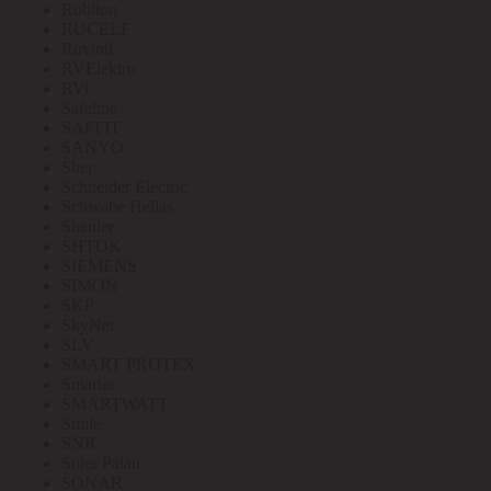
Robiton
RUCELF
Ruvinil
RVElektro
RVi
Safeline
SAFFIT
SANYO
Sber
Schneider Electric
Schwabe Hellas
Shenler
SHTOK
SIEMENS
SIMON
SKP
SkyNet
SLV
SMART PROTEX
Smartec
SMARTWATT
Smile
SNR
Soler Palau
SONAR