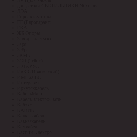
Дмитров-кабель
доп.детали СВЕТИЛЬНИКИ NO name
ДЭА
Евроавтоматика
ЕГ (Еврогарант)
ЕКА
ЖБ Опоры
Завод Пластмасс
Заря
Зебра
ЗКМК
ЗСП (Trilux)
ЗЭТАРУС
ИвКЗ (Ивановский)
ИМПУЛЬС
Интерсвет
Иркутсккабель
КабельМаш
КабельЭлектроСвязь
Кабэкс
КАВИК
Кавказкабель
Кавказкабель
Камкабель
Каспий Электро