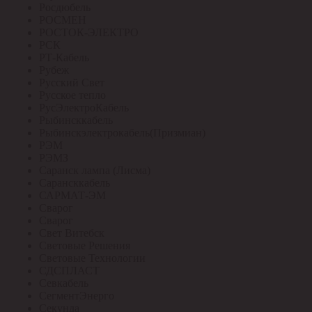
Росдюбель
РОСМЕН
РОСТОК-ЭЛЕКТРО
РСК
РТ-Кабель
Рубеж
Русский Свет
Русское тепло
РусЭлектроКабель
Рыбинсккабель
Рыбинскэлектрокабель(Призмиан)
РЭМ
РЭМЗ
Саранск лампа (Лисма)
Сарансккабель
САРМАТ-ЭМ
Сварог
Сварог
Свет Витебск
Световые Решения
Световые Технологии
СДСПЛАСТ
Севкабель
СегментЭнерго
Секунда