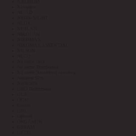
NATRIUM
Navigator
NE-AD
NEON-NIGHT
NEOX
NETLAN
NIKOLAN
NIKOMAX
NIKOMAX ESSENTIAL
NILSON
NLCO
No name свет
No name Телефония
No name Элементы питания
Noname SDS
Northcliffe
OBO Bettermann
OEZ
OGM
Omron
ONI
Opticell
ORGANIDE
OSRAM
OSTEC