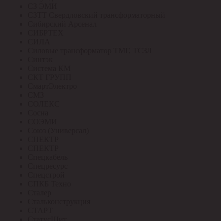
СЗ ЭМИ
СЗТТ Свердловский трансформаторный
Сибирский Арсенал
СИБРТЕХ
СИЛА
Силовые трансформатор ТМГ, ТСЗЛ
Синтэк
Система КМ
СКТ ГРУПП
СмартЭлектро
СМЗ
СОЛЕКС
Сосна
СОЭМИ
Союз (Универсал)
СПЕКТР
СПЕКТР
Спецкабель
Спецресурс
Спецстрой
СПКБ Техно
Сталер
Стальконструкция
СТАРТ
СтатусЩит