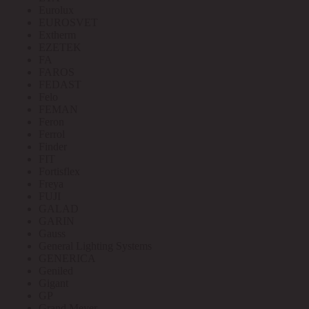
Eurolux
EUROSVET
Extherm
EZETEK
FA
FAROS
FEDAST
Felo
FEMAN
Feron
Ferrol
Finder
FIT
Fortisflex
Freya
FUJI
GALAD
GARIN
Gauss
General Lighting Systems
GENERICA
Geniled
Gigant
GP
Grand Meyer