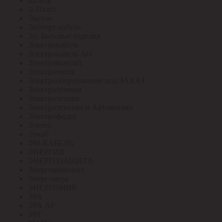
Штиль
Э-Пласт
Экотон
Эксперт-кабель
Эл. Бытовые изделия
Электрокабель
Электрокабель АО
Электроконтакт
Электролоток
Электрооборудование под ЗАКАЗ
Электротехмаш
Электротехник
Электротехника и Автоматика
Электрофидер
Элетех
Элкаб
ЭМ-КАБЕЛЬ
ЭНЕРГИЯ
ЭНЕРГОЗАЩИТА
Энергокомплект
Энергомера
ЭНЕРГОМИР
ЭРА
ЭРА АР
ЭРГ