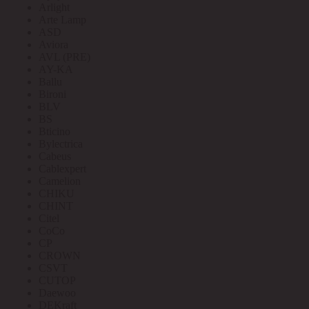
Arlight
Arte Lamp
ASD
Aviora
AVL (PRE)
AY-KA
Ballu
Bironi
BLV
BS
Bticino
Bylectrica
Cabeus
Cablexpert
Camelion
CHIKU
CHINT
Citel
CoCo
CP
CROWN
CSVT
CUTOP
Daewoo
DEKraft