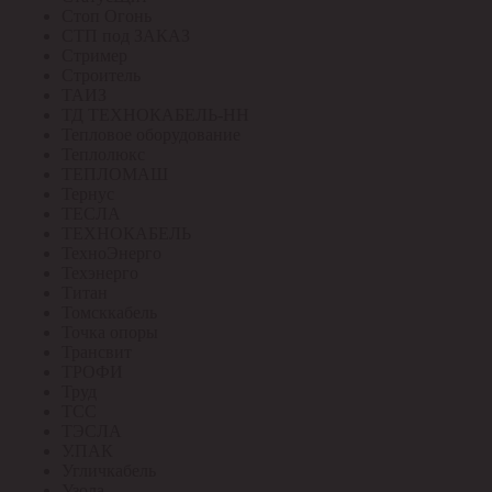
Стоп Огонь
СТП под ЗАКАЗ
Стример
Строитель
ТАИЗ
ТД ТЕХНОКАБЕЛЬ-НН
Тепловое оборудование
Теплолюкс
ТЕПЛОМАШ
Тернус
ТЕСЛА
ТЕХНОКАБЕЛЬ
ТехноЭнерго
Техэнерго
Титан
Томсккабель
Точка опоры
Трансвит
ТРОФИ
Труд
ТСС
ТЭСЛА
У.ПАК
Угличкабель
Узола