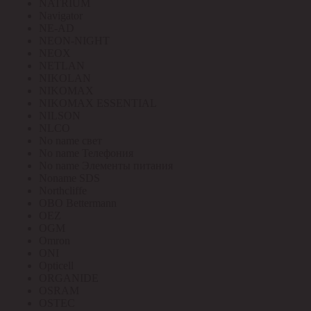
NATRIUM
Navigator
NE-AD
NEON-NIGHT
NEOX
NETLAN
NIKOLAN
NIKOMAX
NIKOMAX ESSENTIAL
NILSON
NLCO
No name свет
No name Телефония
No name Элементы питания
Noname SDS
Northcliffe
OBO Bettermann
OEZ
OGM
Omron
ONI
Opticell
ORGANIDE
OSRAM
OSTEC