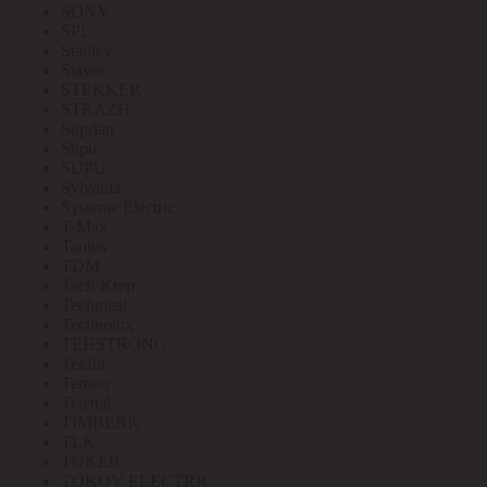
SONY
SPL
Stanley
Stayer
STEKKER
STRAZH
Suprlan
Supu
SUPU
Sylvania
Systeme Electric
T-Max
Tantos
TDM
Tech-Krep
Technical
Technolux
TEHSTRONG
Tekfor
Terneo
Tetenal
TIMBERK
TLK
TOKER
TOKOV ELECTRIC