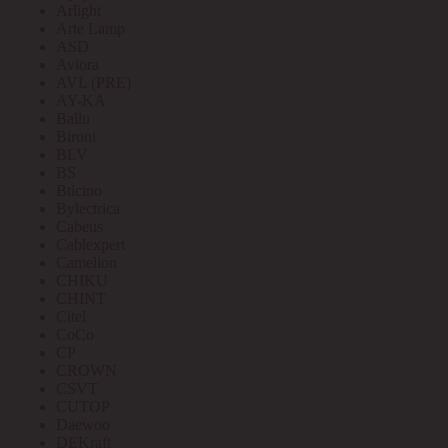
Arlight
Arte Lamp
ASD
Aviora
AVL (PRE)
AY-KA
Ballu
Bironi
BLV
BS
Bticino
Bylectrica
Cabeus
Cablexpert
Camelion
CHIKU
CHINT
Citel
CoCo
CP
CROWN
CSVT
CUTOP
Daewoo
DEKraft