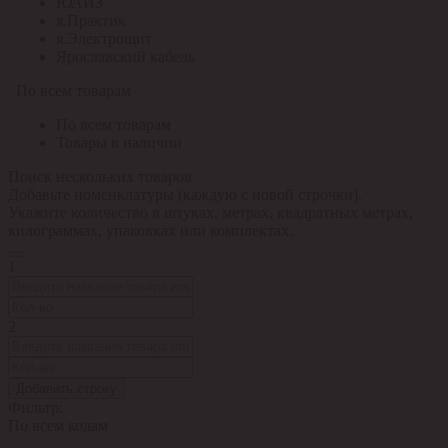
ЮАИЗ
я.Практик
я.Электрощит
Ярославский кабель
По всем товарам
По всем товарам
Товары в наличии
Поиск нескольких товаров
Добавьте номенклатуры (каждую с новой строчки).
Укажите количество в штуках, метрах, квадратных метрах,
килограммах, упаковках или комплектах.
1
2
Добавить строку
Фильтр:
По всем кодам