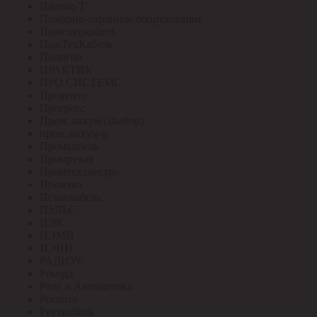
Плазма-Т
Пожарно-охранное оборудование
Пожспецкабель
ПожТехКабель
Полигон
ПРАКТИК
ПРО СИСТЕМС
Провенто
Прогресс
Пром. аккум (Выбор)
пром. аккум-р
Промкабель
Промрукав
Промтехэлектро
Промэко
Псковкабель
ПУЛЬС
ПЭК
ПЭМИ
ПЭНН
РАДИУС
Рекорд
Реле и Автоматика
Ресанта
Реуткабель