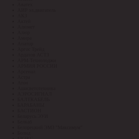
Аватех
АИР эл.двигатель
АКЗ
Актей
Алюмет
Алюр
Амира
Апатор
Аргос Трейд
Ардатов АСТЗ
АРМ-Технолоджи
АРМИЯ РОССИИ
Арсенал
Астра
Атон
Ашасветотехника
АЭРОСИГНАЛ
БАЛТКАБЕЛЬ
БАРАБАНЫ
БАСТИОН
Беларусь ЭУИ
Белкаб
Белорецкий ЭМЗ "Максимум"
Болид
БРЭКС