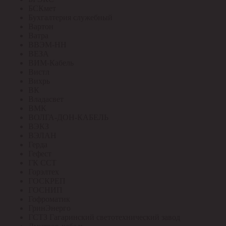
БСКмет
Бухгалтерия служебный
Вартон
Ватра
ВВЭМ-НН
ВЕЗА
ВИМ-Кабель
Вистл
Вихрь
ВК
Владасвет
ВМК
ВОЛГА-ДОН-КАБЕЛЬ
ВЭКЗ
ВЭЛАН
Герда
Гефест
ГК ССТ
Горэлтех
ГОСКРЕП
ГОСНИП
Гофроматик
ГринЭнерго
ГСТЗ Гагаринский светотехнический завод