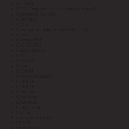
СЗ ЭМИ
СЗТТ Свердловский трансформаторный
Сибирский Арсенал
СИБРТЕХ
СИЛА
Силовые трансформатор ТМГ, ТСЗЛ
Синтэк
Система КМ
СКТ ГРУПП
СмартЭлектро
СМЗ
СОЛЕКС
Сосна
СОЭМИ
Союз (Универсал)
СПЕКТР
СПЕКТР
Спецкабель
Спецресурс
Спецстрой
СПКБ Техно
Сталер
Стальконструкция
СТАРТ
СтатусЩит