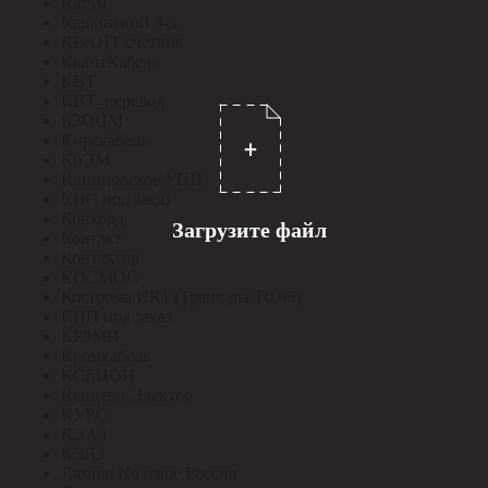
Катэм
Кашинский З-д
КВАНТ счетчик
КвантКабель
КВТ
КВТ_перевод
КЗОЦМ
Кирскабель
КиЭМ
Клинцовское УПП
КНС под заказ
Конкорд
Загрузите файл
Контакт
Контактор
КОСМОС
Кострома ИК1 (Транс-ры Т0,66)
КПП под заказ
КРЗМИ
Кромкабель
КСЕНОН
Кунцево-Электро
КУРС
КЭАЗ
КЭЛЗ
Лампы No name Россия