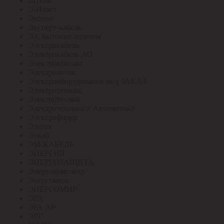
Штиль
Э-Пласт
Экотон
Эксперт-кабель
Эл. Бытовые изделия
Электрокабель
Электрокабель АО
Электроконтакт
Электролоток
Электрооборудование под ЗАКАЗ
Электротехмаш
Электротехник
Электротехника и Автоматика
Электрофидер
Элетех
Элкаб
ЭМ-КАБЕЛЬ
ЭНЕРГИЯ
ЭНЕРГОЗАЩИТА
Энергокомплект
Энергомера
ЭНЕРГОМИР
ЭРА
ЭРА АР
ЭРГ