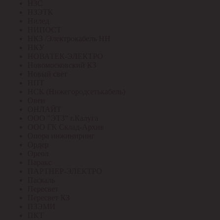
НЗС
НЗЭТК
Нилед
НИПОСТ
НКЗ /Электрокабель НН
НКУ
НОВАТЕК-ЭЛЕКТРО
Новомосковский КЗ
Новый свет
НПТ
НСК (Нижегородсетькабель)
Овен
ОНЛАЙТ
ООО "ЭТЗ" г.Калуга
ООО ГК Склад-Архив
Опора инжиниринг
Ордер
Ореол
Паракс
ПАРТНЕР-ЭЛЕКТРО
Паскаль
Пересвет
Пересвет КЗ
ПЗЭМИ
ПКТ