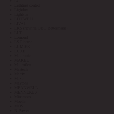
LG
Lighting control
Lightlux
Lightstar
LITEWELL
LIVAL
LKS (группа OBO Bettermann)
LLT
Lomond
LS Electric
LUMIER
LUXE
Mactronic
MAKEL
Makroflex
Mastech
Matrix
Maxell
Maytoni
MEANWELL
MENNEKES
Minamoto
Moeller
MOS
N-Power