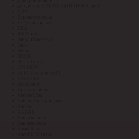
Дмитров-кабель
доп.детали СВЕТИЛЬНИКИ NO name
ДЭА
Евроавтоматика
ЕГ (Еврогарант)
ЕКА
ЖБ Опоры
Завод Пластмасс
Заря
Зебра
ЗКМК
ЗСП (Trilux)
ЗЭТАРУС
ИвКЗ (Ивановский)
ИМПУЛЬС
Интерсвет
Иркутсккабель
КабельМаш
КабельЭлектроСвязь
Кабэкс
КАВИК
Кавказкабель
Кавказкабель
Камкабель
Каспий Электро