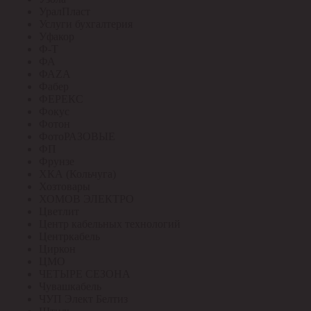
УралПласт
Услуги бухгалтерия
Уфакор
Ф-Т
ФА
ФАZА
Фабер
ФЕРЕКС
Фокус
Фотон
ФотоРАЗОВЫЕ
ФП
Фрунзе
ХКА (Кольчуга)
Хозтовары
ХОМОВ ЭЛЕКТРО
Цветлит
Центр кабельных технологий
Центркабель
Циркон
ЦМО
ЧЕТЫРЕ СЕЗОНА
Чувашкабель
ЧУП Элект Белтиз