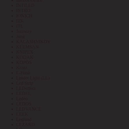
Interior Office
INTILED
INTRO
IONICH
ITK
ITL
Jazzway
Jung
KALASHNIKOV
KLEMSAN
KNIPEX
KODAK
KOPOS
Kranz
L-Flash
Leader Light (LL)
Led Strip
LEDeffect
LEDEL
Ledeo
LEDOS
LEDVANCE
LEEK
Legrand
LEZARD