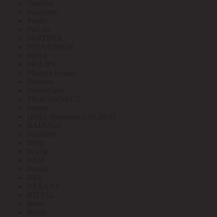
Outdoor
Panasonic
Paritet
ParLan
PARTNER
PATA/UNION
Patriot
PHILIPS
Phoenix contact
Pleomax
PowerCube
PROCONNECT
Prostar
QUEL (выведен с 05.2021)
RADUGA
Raychem
Rbuz
Rcable
REM
Renata
REV
REXANT
RITTAL
Ritter
Rivoli