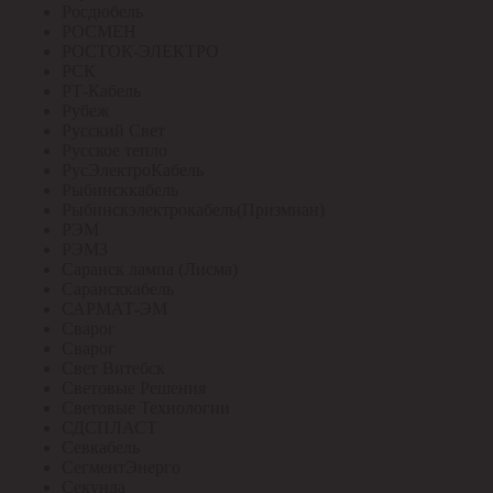
Росдюбель
РОСМЕН
РОСТОК-ЭЛЕКТРО
РСК
РТ-Кабель
Рубеж
Русский Свет
Русское тепло
РусЭлектроКабель
Рыбинсккабель
Рыбинскэлектрокабель(Призмиан)
РЭМ
РЭМЗ
Саранск лампа (Лисма)
Сарансккабель
САРМАТ-ЭМ
Сварог
Сварог
Свет Витебск
Световые Решения
Световые Технологии
СДСПЛАСТ
Севкабель
СегментЭнерго
Секунда