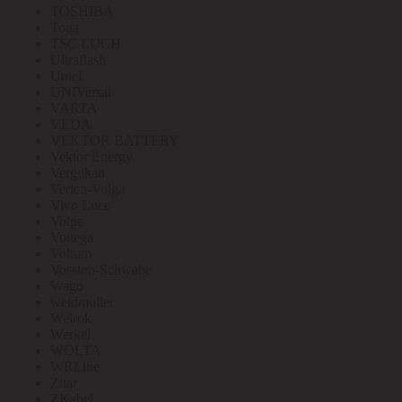
TOSHIBA
Toua
TSC LUCH
Ultraflash
Uniel
UNIVersal
VARTA
VEDA
VEKTOR BATTERY
Vektor Energy
Vergokan
Verlen-Volga
Vivo Luce
Volpe
Voltega
Voltum
Vossloh-Schwabe
Wago
weidmuller
Welrok
Werkel
WOLTA
WRLine
Zitar
ZKabel