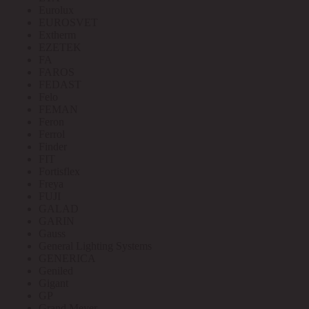
Eurolux
EUROSVET
Extherm
EZETEK
FA
FAROS
FEDAST
Felo
FEMAN
Feron
Ferrol
Finder
FIT
Fortisflex
Freya
FUJI
GALAD
GARIN
Gauss
General Lighting Systems
GENERICA
Geniled
Gigant
GP
Grand Meyer