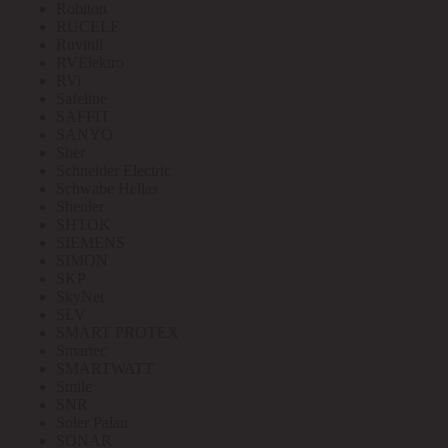
Robiton
RUCELF
Ruvinil
RVElektro
RVi
Safeline
SAFFIT
SANYO
Sber
Schneider Electric
Schwabe Hellas
Shenler
SHTOK
SIEMENS
SIMON
SKP
SkyNet
SLV
SMART PROTEX
Smartec
SMARTWATT
Smile
SNR
Soler Palau
SONAR