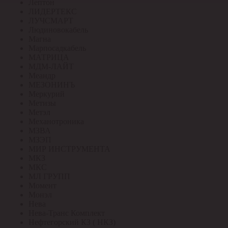
Лептон
ЛИДЕРТЕКС
ЛУЧСМАРТ
Людиновокабель
Магна
Марпосадкабель
МАТРИЦА
МДМ-ЛАЙТ
Меандр
МЕЗОНИНЪ
Меркурий
Метизы
Метэл
Механотроника
МЗВА
МЗЭП
МИР ИНСТРУМЕНТА
МКЗ
МКС
МЛ ГРУПП
Момент
Монэл
Нева
Нева-Транс Комплект
Нефтегорский КЗ ( НКЗ)