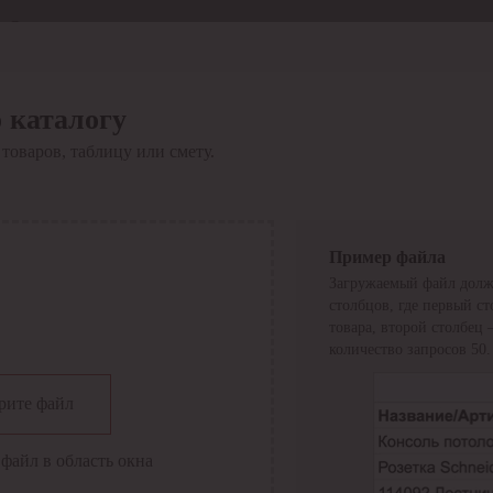
Отдел продаж
8 800 6000-600
Каталог
Акции
 каталогу
Сервис
товаров, таблицу или смету.
Инструкция по работе
с сервисом
Оплата
Сервис ЭДО
Сервис ИТС-КА
Пример файла
Сервис API
Загружаемый файл долж
Контакты
О компании
столбцов, где первый с
Вход
Регистрация
товара, второй столбец
количество запросов 50.
Крупнейший поставщик электро-технической продукции в
рите файл
России
Найти
файл в область окна
Искать по всем разделам