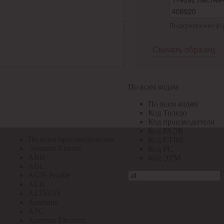
По всем кодам
Поддерживаемые форма
По всем кодам
Код Толедо
Код производителя
Скачать образец
Код РАЭК
Код ETIM
Код РС
Код ЭТМ
По всем кодам
Прочие
По всем кодам
По всем производителям
Код Толедо
Код производителя
Код РАЭК
По всем производителям
Код ETIM
.Systeme Electric
Код РС
ABB
Код ЭТМ
ABL
AGIS Profile
ALB
ALTECO
Ansmann
APC
Apeyron Electrics