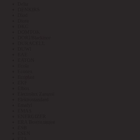
Delta
DENKIRS
Diod
Diora
DKC
DOMTOK
DORI/Blackmor
DURACELL
DUWI
EAE
EATON
Ecola
Econex
Ecoplast
EKF
Elbox
Electrolux Zanussi
Elektrostandard
Emafyl
EMAS
ENERGIZER
ERA Вентиляция
ESB
ESEN
ETA