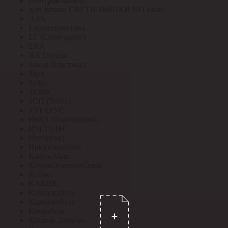
Дмитров-кабель
доп.детали СВЕТИЛЬНИКИ NO name
ДЭА
Евроавтоматика
ЕГ (Еврогарант)
ЕКА
ЖБ Опоры
Завод Пластмасс
Заря
Зебра
ЗКМК
ЗСП (Trilux)
ЗЭТАРУС
ИвКЗ (Ивановский)
ИМПУЛЬС
Интерсвет
Иркутсккабель
КабельМаш
КабельЭлектроСвязь
Кабэкс
КАВИК
Кавказкабель
Кавказкабель
Камкабель
Каспий Электро