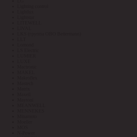
LG
Lighting control
Lightlux
Lightstar
LITEWELL
LIVAL
LKS (группа OBO Bettermann)
LLT
Lomond
LS Electric
LUMIER
LUXE
Mactronic
MAKEL
Makroflex
Mastech
Matrix
Maxell
Maytoni
MEANWELL
MENNEKES
Minamoto
Moeller
MOS
N-Power