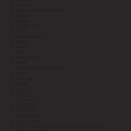
БСКмет
Бухгалтерия служебный
Вартон
Ватра
ВВЭМ-НН
ВЕЗА
ВИМ-Кабель
Вистл
Вихрь
ВК
Владасвет
ВМК
ВОЛГА-ДОН-КАБЕЛЬ
ВЭКЗ
ВЭЛАН
Герда
Гефест
ГК ССТ
Горэлтех
ГОСКРЕП
ГОСНИП
Гофроматик
ГринЭнерго
ГСТЗ Гагаринский светотехнический завод