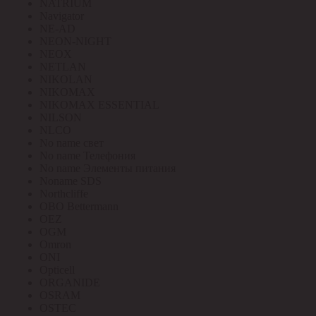
NATRIUM
Navigator
NE-AD
NEON-NIGHT
NEOX
NETLAN
NIKOLAN
NIKOMAX
NIKOMAX ESSENTIAL
NILSON
NLCO
No name свет
No name Телефония
No name Элементы питания
Noname SDS
Northcliffe
OBO Bettermann
OEZ
OGM
Omron
ONI
Opticell
ORGANIDE
OSRAM
OSTEC