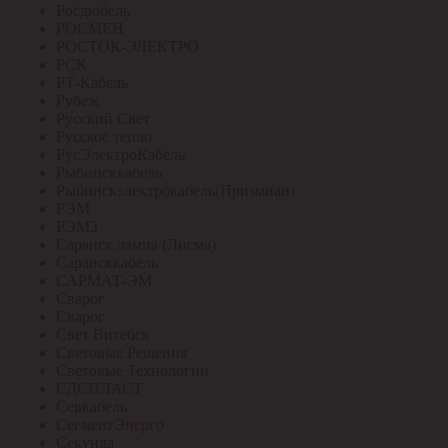
Росдюбель
РОСМЕН
РОСТОК-ЭЛЕКТРО
РСК
РТ-Кабель
Рубеж
Русский Свет
Русское тепло
РусЭлектроКабель
Рыбинсккабель
Рыбинскэлектрокабель(Призмиан)
РЭМ
РЭМЗ
Саранск лампа (Лисма)
Сарансккабель
САРМАТ-ЭМ
Сварог
Сварог
Свет Витебск
Световые Решения
Световые Технологии
СДСПЛАСТ
Севкабель
СегментЭнерго
Секунда