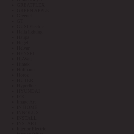
GREATFLEX
GREEN APPLE
Greenel
GT
GUSI Electric
Halla lighting
Haupa
Hegel
Helvar
HENSEL
Hi-Watt
Hintek
Hofmann
Horoz
HUTER
Hyperline
HYUNDAI
IEK
Image Art
IN HOME
INNOLUX
INSTALL
INSTART
Interior Electric