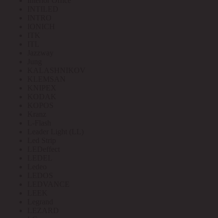
Interior Office
INTILED
INTRO
IONICH
ITK
ITL
Jazzway
Jung
KALASHNIKOV
KLEMSAN
KNIPEX
KODAK
KOPOS
Kranz
L-Flash
Leader Light (LL)
Led Strip
LEDeffect
LEDEL
Ledeo
LEDOS
LEDVANCE
LEEK
Legrand
LEZARD