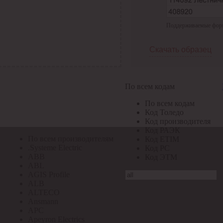
По всем кодам
Поддерживаемые формат
По всем кодам
Код Толедо
Код производителя
Скачать образец
Код РАЭК
Код ETIM
Код РС
Код ЭТМ
По всем кодам
Прочие
По всем кодам
По всем производителям
Код Толедо
Код производителя
Код РАЭК
По всем производителям
Код ETIM
.Systeme Electric
Код РС
ABB
Код ЭТМ
ABL
AGIS Profile
ALB
ALTECO
Ansmann
APC
Apeyron Electrics