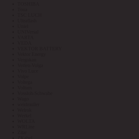
TOSHIBA
Toua
TSC LUCH
Ultraflash
Uniel
UNIVersal
VARTA
VEDA
VEKTOR BATTERY
Vektor Energy
Vergokan
Verlen-Volga
Vivo Luce
Volpe
Voltega
Voltum
Vossloh-Schwabe
Wago
weidmuller
Welrok
Werkel
WOLTA
WRLine
Zitar
ZKabel