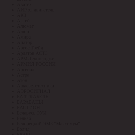
Аватех
АИР эл.двигатель
АКЗ
Актей
Алюмет
Алюр
Амира
Апатор
Аргос Трейд
Ардатов АСТЗ
АРМ-Технолоджи
АРМИЯ РОССИИ
Арсенал
Астра
Атон
Ашасветотехника
АЭРОСИГНАЛ
БАЛТКАБЕЛЬ
БАРАБАНЫ
БАСТИОН
Беларусь ЭУИ
Белкаб
Белорецкий ЭМЗ "Максимум"
Болид
БРЭКС