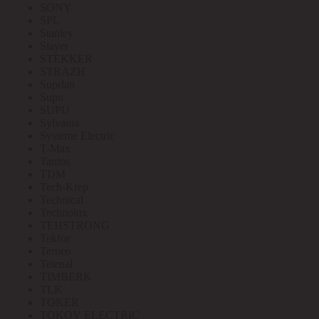
SONY
SPL
Stanley
Stayer
STEKKER
STRAZH
Suprlan
Supu
SUPU
Sylvania
Systeme Electric
T-Max
Tantos
TDM
Tech-Krep
Technical
Technolux
TEHSTRONG
Tekfor
Terneo
Tetenal
TIMBERK
TLK
TOKER
TOKOV ELECTRIC