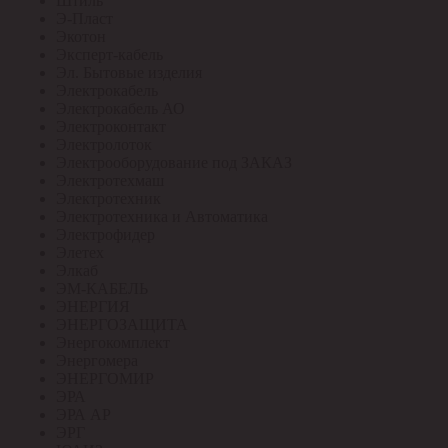
Штиль
Э-Пласт
Экотон
Эксперт-кабель
Эл. Бытовые изделия
Электрокабель
Электрокабель АО
Электроконтакт
Электролоток
Электрооборудование под ЗАКАЗ
Электротехмаш
Электротехник
Электротехника и Автоматика
Электрофидер
Элетех
Элкаб
ЭМ-КАБЕЛЬ
ЭНЕРГИЯ
ЭНЕРГОЗАЩИТА
Энергокомплект
Энергомера
ЭНЕРГОМИР
ЭРА
ЭРА АР
ЭРГ