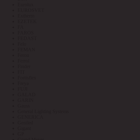
Eurolux
EUROSVET
Extherm
EZETEK
FA
FAROS
FEDAST
Felo
FEMAN
Feron
Ferrol
Finder
FIT
Fortisflex
Freya
FUJI
GALAD
GARIN
Gauss
General Lighting Systems
GENERICA
Geniled
Gigant
GP
Grand Meyer