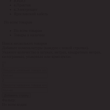
ЮАИЗ
я.Практик
я.Электрощит
Ярославский кабель
По всем товарам
По всем товарам
Товары в наличии
Поиск нескольких товаров
Добавьте номенклатуры (каждую с новой строчки).
Укажите количество в штуках, метрах, квадратных метрах,
килограммах, упаковках или комплектах.
1
2
Добавить строку
Фильтр:
По всем кодам