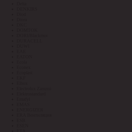
Delta
DENKIRS
Diod
Diora
DKC
DOMTOK
DORI/Blackmor
DURACELL
DUWI
EAE
EATON
Ecola
Econex
Ecoplast
EKF
Elbox
Electrolux Zanussi
Elektrostandard
Emafyl
EMAS
ENERGIZER
ERA Вентиляция
ESB
ESEN
ETA