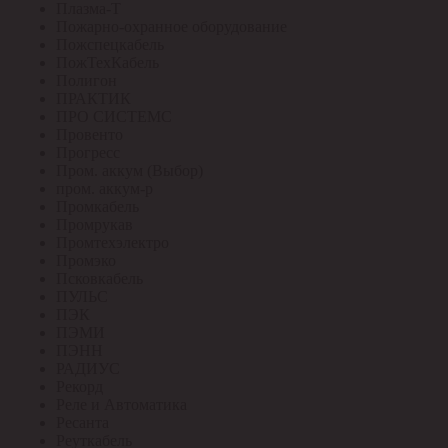
Плазма-Т
Пожарно-охранное оборудование
Пожспецкабель
ПожТехКабель
Полигон
ПРАКТИК
ПРО СИСТЕМС
Провенто
Прогресс
Пром. аккум (Выбор)
пром. аккум-р
Промкабель
Промрукав
Промтехэлектро
Промэко
Псковкабель
ПУЛЬС
ПЭК
ПЭМИ
ПЭНН
РАДИУС
Рекорд
Реле и Автоматика
Ресанта
Реуткабель