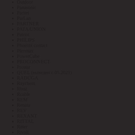
Outdoor
Panasonic
Paritet
ParLan
PARTNER
PATA/UNION
Patriot
PHILIPS
Phoenix contact
Pleomax
PowerCube
PROCONNECT
Prostar
QUEL (выведен с 05.2021)
RADUGA
Raychem
Rbuz
Rcable
REM
Renata
REV
REXANT
RITTAL
Ritter
Rivoli