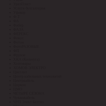
УралПласт
Услуги бухгалтерия
Уфакор
Ф-Т
ФА
Фабер
ФАЗА
ФЕРЕКС
Фокус
Фотон
ФотоРАЗОВЫЕ
ФП
Фрунзе
ХКА (Кольчуга)
Хозтовары
ХОМОВ ЭЛЕКТРО
Цветлит
Центр кабельных технологий
Центркабель
Циркон
ЦМО
ЧЕТЫРЕ СЕЗОНА
Чувашкабель
ЧУП Элект Белтиз