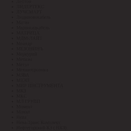
Лептон
ЛИДЕРТЕКС
ЛУЧСМАРТ
Людиновокабель
Магна
Марпосадкабель
МАТРИЦА
МДМ-ЛАЙТ
Меандр
МЕЗОНИНЪ
Меркурий
Метизы
Метэл
Механотроника
МЗВА
МЗЭП
МИР ИНСТРУМЕНТА
МКЗ
МКС
МЛ ГРУПП
Момент
Монэл
Нева
Нева-Транс Комплект
Нефтегорский КЗ ( НКЗ)