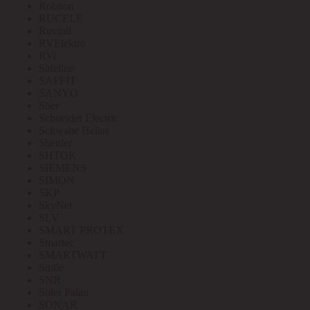
Robiton
RUCELF
Ruvinil
RVElektro
RVi
Safeline
SAFFIT
SANYO
Sber
Schneider Electric
Schwabe Hellas
Shenler
SHTOK
SIEMENS
SIMON
SKP
SkyNet
SLV
SMART PROTEX
Smartec
SMARTWATT
Smile
SNR
Soler Palau
SONAR