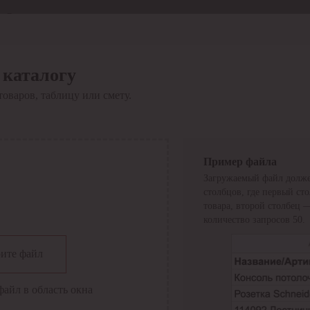
Отдел продаж
8 800 6000-600
Каталог
Акции
 каталогу
Сервис
товаров, таблицу или смету.
Инструкция по работе
с сервисом
Оплата
Сервис ЭДО
Сервис ИТС-КА
Пример файла
Сервис API
Загружаемый файл долже
Контакты
О компании
столбцов, где первый ст
Вход
Регистрация
товара, второй столбец 
количество запросов 50.
Крупнейший поставщик электро-технической продукции в
ите файл
России
Найти
файл в область окна
Искать по всем разделам