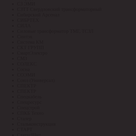
СЗ ЭМИ
СЗТТ Свердловский трансформаторный
Сибирский Арсенал
СИБРТЕХ
СИЛА
Силовые трансформатор ТМГ, ТСЗЛ
Синтэк
Система КМ
СКТ ГРУПП
СмартЭлектро
СМЗ
СОЛЕКС
Сосна
СОЭМИ
Союз (Универсал)
СПЕКТР
СПЕКТР
Спецкабель
Спецресурс
Спецстрой
СПКБ Техно
Сталер
Стальконструкция
СТАРТ
СтатусЩит