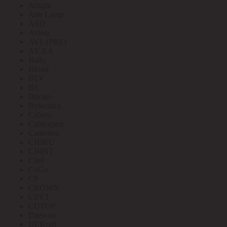
Arlight
Arte Lamp
ASD
Aviora
AVL (PRE)
AY-KA
Ballu
Bironi
BLV
BS
Bticino
Bylectrica
Cabeus
Cablexpert
Camelion
CHIKU
CHINT
Citel
CoCo
CP
CROWN
CSVT
CUTOP
Daewoo
DEKraft