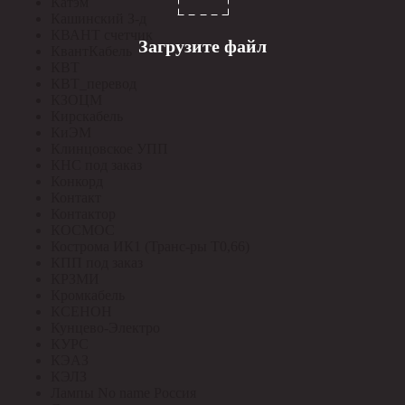
Катэм
Кашинский З-д
КВАНТ счетчик
Загрузите файл
КвантКабель
КВТ
КВТ_перевод
КЗОЦМ
Кирскабель
КиЭМ
Клинцовское УПП
КНС под заказ
Конкорд
Контакт
Контактор
КОСМОС
Кострома ИК1 (Транс-ры Т0,66)
КПП под заказ
КРЗМИ
Кромкабель
КСЕНОН
Кунцево-Электро
КУРС
КЭАЗ
КЭЛЗ
Лампы No name Россия