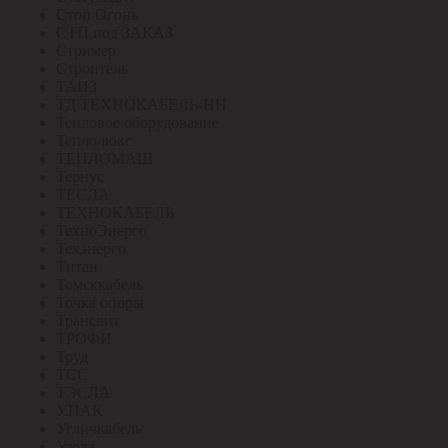
Стоп Огонь
СТП под ЗАКАЗ
Стример
Строитель
ТАИЗ
ТД ТЕХНОКАБЕЛЬ-НН
Тепловое оборудование
Теплолюкс
ТЕПЛОМАШ
Тернус
ТЕСЛА
ТЕХНОКАБЕЛЬ
ТехноЭнерго
Техэнерго
Титан
Томсккабель
Точка опоры
Трансвит
ТРОФИ
Труд
ТСС
ТЭСЛА
У.ПАК
Угличкабель
Узола