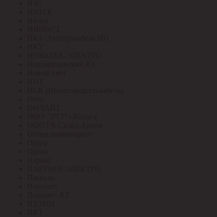
НЗС
НЗЭТК
Нилед
НИПОСТ
НКЗ /Электрокабель НН
НКУ
НОВАТЕК-ЭЛЕКТРО
Новомосковский КЗ
Новый свет
НПТ
НСК (Нижегородсетькабель)
Овен
ОНЛАЙТ
ООО "ЭТЗ" г.Калуга
ООО ГК Склад-Архив
Опора инжиниринг
Ордер
Ореол
Паракс
ПАРТНЕР-ЭЛЕКТРО
Паскаль
Пересвет
Пересвет КЗ
ПЗЭМИ
ПКТ