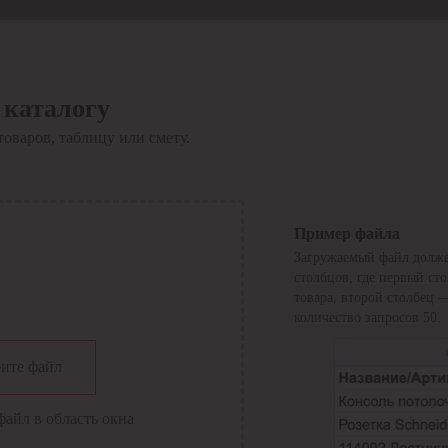
 каталогу
товаров, таблицу или смету.
Пример файла
Загружаемый файл долже
столбцов, где первый ст
товара, второй столбец 
количество запросов 50.
сии
ите файл
файл в область окна