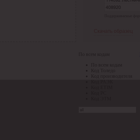
Поддерживаемые формат
Скачать образец
По всем кодам
По всем кодам
Код Толедо
Код производителя
Код РАЭК
Код ETIM
Код РС
Код ЭТМ