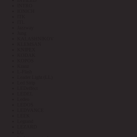
INTILED
INTRO
IONICH
ITK
ITL
Jazzway
Jung
KALASHNIKOV
KLEMSAN
KNIPEX
KODAK
KOPOS
Kranz
L-Flash
Leader Light (LL)
Led Strip
LEDeffect
LEDEL
Ledeo
LEDOS
LEDVANCE
LEEK
Legrand
LEZARD
LG