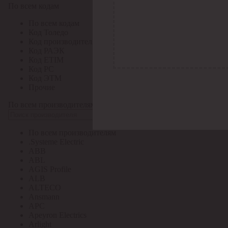
По всем кодам
По всем кодам
Код Толедо
Код производителя
Код РАЭК
Код ETIM
Код РС
Код ЭТМ
Прочие
По всем производителям
По всем производителям
.Systeme Electric
ABB
ABL
AGIS Profile
ALB
ALTECO
Ansmann
APC
Apeyron Electrics
Arlight