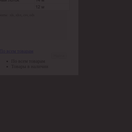
ы: .xls,.xlsx,.csv,.ods
По всем товарам
Найти
По всем товарам
Товары в наличии