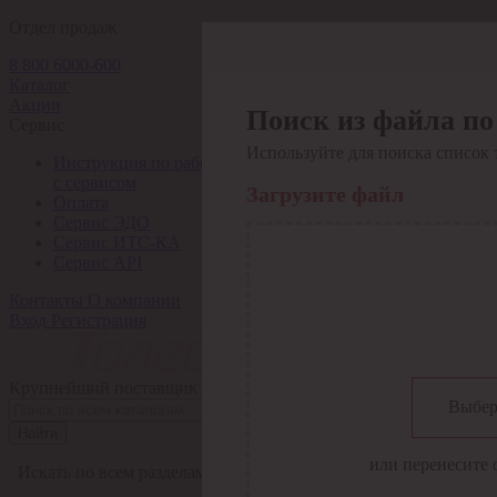
Отдел продаж
8 800 6000-600
Каталог
Акции
Поиск из файла по
Сервис
Используйте для поиска список 
Инструкция по работе
с сервисом
Загрузите файл
Оплата
Сервис ЭДО
Сервис ИТС-КА
Сервис API
Контакты
О компании
Вход
Регистрация
Крупнейший поставщик электро-технической продукции в Рос
Выбер
Найти
или перенесите 
Искать по всем разделам