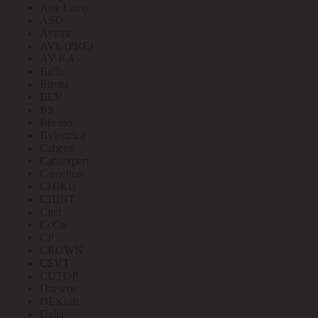
Arte Lamp
ASD
Aviora
AVL (PRE)
AY-KA
Ballu
Bironi
BLV
BS
Bticino
Bylectrica
Cabeus
Cablexpert
Camelion
CHIKU
CHINT
Citel
CoCo
CP
CROWN
CSVT
CUTOP
Daewoo
DEKraft
Delta