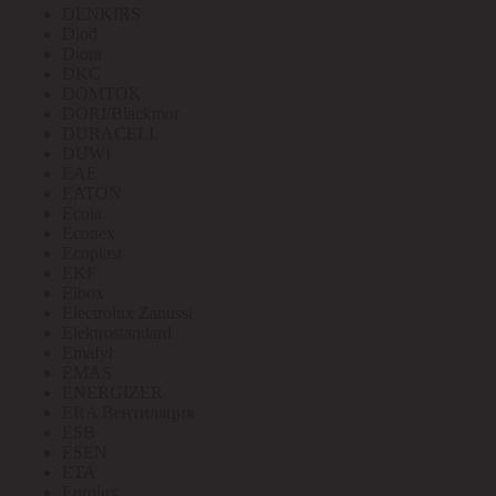
DENKIRS
Diod
Diora
DKC
DOMTOK
DORI/Blackmor
DURACELL
DUWI
EAE
EATON
Ecola
Econex
Ecoplast
EKF
Elbox
Electrolux Zanussi
Elektrostandard
Emafyl
EMAS
ENERGIZER
ERA Вентиляция
ESB
ESEN
ETA
Eurolux