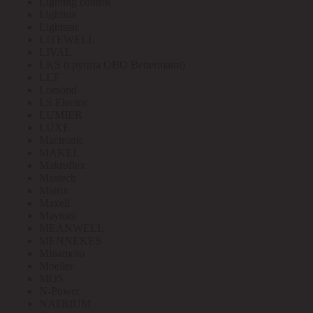
Lighting control
Lightlux
Lightstar
LITEWELL
LIVAL
LKS (группа OBO Bettermann)
LLT
Lomond
LS Electric
LUMIER
LUXE
Mactronic
MAKEL
Makroflex
Mastech
Matrix
Maxell
Maytoni
MEANWELL
MENNEKES
Minamoto
Moeller
MOS
N-Power
NATRIUM