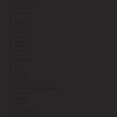
EUROSVET
Extherm
EZETEK
FA
FAROS
FEDAST
Felo
FEMAN
Feron
Ferrol
Finder
FIT
Fortisflex
Freya
FUJI
GALAD
GARIN
Gauss
General Lighting Systems
GENERICA
Geniled
Gigant
GP
Grand Meyer
GREATFLEX