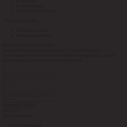
я.Практик
я.Электрощит
Ярославский кабель
По всем товарам
По всем товарам
Товары в наличии
Поиск нескольких товаров
Добавьте номенклатуры (каждую с новой строчки).
Укажите количество в штуках, метрах, квадратных метрах,
килограммах, упаковках или комплектах.
1
2
Добавить строку
Фильтр:
По всем кодам
По всем кодам