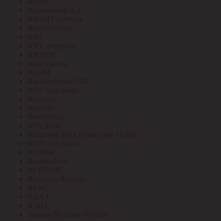
Катэм
Кашинский З-д
КВАНТ счетчик
КвантКабель
КВТ
КВТ_перевод
КЗОЦМ
Кирскабель
КиЭМ
Клинцовское УПП
КНС под заказ
Конкорд
Контакт
Контактор
КОСМОС
Кострома ИК1 (Транс-ры Т0,66)
КПП под заказ
КРЗМИ
Кромкабель
КСЕНОН
Кунцево-Электро
КУРС
КЭАЗ
КЭЛЗ
Лампы No name Россия