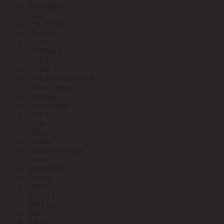
TOSHIBA
Toua
TSC LUCH
Ultraflash
Uniel
UNIVersal
VARTA
VEDA
VEKTOR BATTERY
Vektor Energy
Vergokan
Verlen-Volga
Vivo Luce
Volpe
Voltega
Voltum
Vossloh-Schwabe
Wago
weidmuller
Welrok
Werkel
WOLTA
WRLine
Zitar
ZKabel