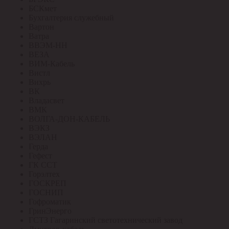
БСКмет
Бухгалтерия служебный
Вартон
Ватра
ВВЭМ-НН
ВЕЗА
ВИМ-Кабель
Вистл
Вихрь
ВК
Владасвет
ВМК
ВОЛГА-ДОН-КАБЕЛЬ
ВЭКЗ
ВЭЛАН
Герда
Гефест
ГК ССТ
Горэлтех
ГОСКРЕП
ГОСНИП
Гофроматик
ГринЭнерго
ГСТЗ Гагаринский светотехнический завод