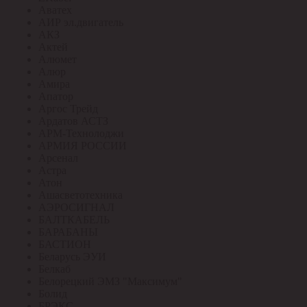
Аватех
АИР эл.двигатель
АКЗ
Актей
Алюмет
Алюр
Амира
Апатор
Аргос Трейд
Ардатов АСТЗ
АРМ-Технолоджи
АРМИЯ РОССИИ
Арсенал
Астра
Атон
Ашасветотехника
АЭРОСИГНАЛ
БАЛТКАБЕЛЬ
БАРАБАНЫ
БАСТИОН
Беларусь ЭУИ
Белкаб
Белорецкий ЭМЗ "Максимум"
Болид
БРЭКС