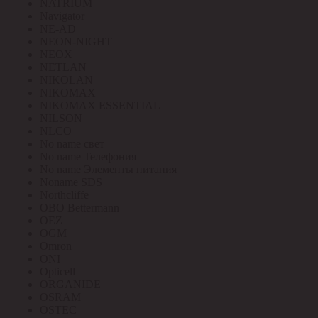
NATRIUM
Navigator
NE-AD
NEON-NIGHT
NEOX
NETLAN
NIKOLAN
NIKOMAX
NIKOMAX ESSENTIAL
NILSON
NLCO
No name свет
No name Телефония
No name Элементы питания
Noname SDS
Northcliffe
OBO Bettermann
OEZ
OGM
Omron
ONI
Opticell
ORGANIDE
OSRAM
OSTEC