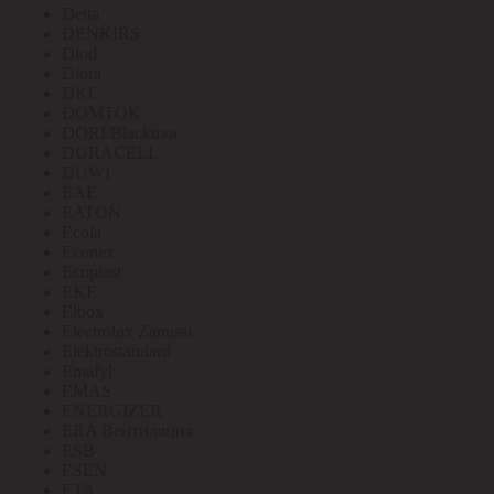
Delta
DENKIRS
Diod
Diora
DKC
DOMTOK
DORI/Blackmor
DURACELL
DUWI
EAE
EATON
Ecola
Econex
Ecoplast
EKF
Elbox
Electrolux Zanussi
Elektrostandard
Emafyl
EMAS
ENERGIZER
ERA Вентиляция
ESB
ESEN
ETA