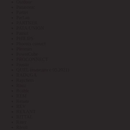
Outdoor
Panasonic
Paritet
ParLan
PARTNER
PATA/UNION
Patriot
PHILIPS
Phoenix contact
Pleomax
PowerCube
PROCONNECT
Prostar
QUEL (выведен с 05.2021)
RADUGA
Raychem
Rbuz
Rcable
REM
Renata
REV
REXANT
RITTAL
Ritter
Rivoli