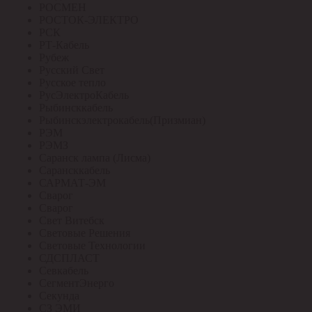
РОСМЕН
РОСТОК-ЭЛЕКТРО
РСК
РТ-Кабель
Рубеж
Русский Свет
Русское тепло
РусЭлектроКабель
Рыбинсккабель
Рыбинскэлектрокабель(Призмиан)
РЭМ
РЭМЗ
Саранск лампа (Лисма)
Сарансккабель
САРМАТ-ЭМ
Сварог
Сварог
Свет Витебск
Световые Решения
Световые Технологии
СДСПЛАСТ
Севкабель
СегментЭнерго
Секунда
СЗ ЭМИ