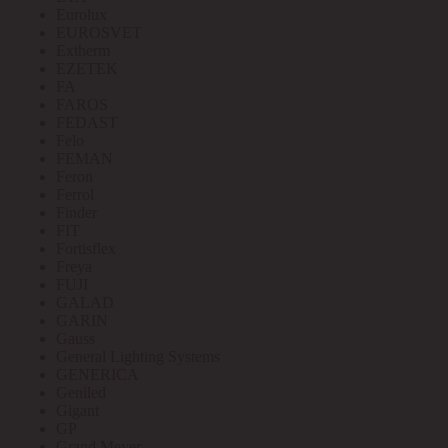
Eurolux
EUROSVET
Extherm
EZETEK
FA
FAROS
FEDAST
Felo
FEMAN
Feron
Ferrol
Finder
FIT
Fortisflex
Freya
FUJI
GALAD
GARIN
Gauss
General Lighting Systems
GENERICA
Geniled
Gigant
GP
Grand Meyer