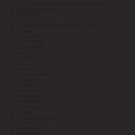
СЗТТ Свердловский трансформаторный
Сибирский Арсенал
СИБРТЕХ
СИЛА
Силовые трансформатор ТМГ, ТСЗЛ
Синтэк
Система КМ
СКТ ГРУПП
СмартЭлектро
СМЗ
СОЛЕКС
Сосна
СОЭМИ
Союз (Универсал)
СПЕКТР
СПЕКТР
Спецкабель
Спецресурс
Спецстрой
СПКБ Техно
Сталер
Стальконструкция
СТАРТ
СтатусЩит
Стоп Огонь