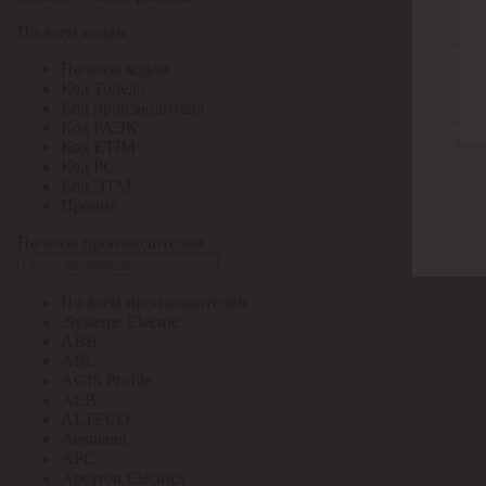
По всем кодам
По всем кодам
Код Толедо
Код производителя
Код РАЭК
Код ETIM
Код РС
Код ЭТМ
Прочие
По всем производителям
По всем производителям
.Systeme Electric
ABB
ABL
AGIS Profile
ALB
ALTECO
Ansmann
APC
Apeyron Electrics