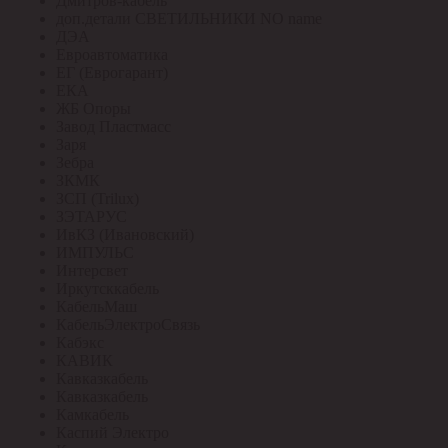
Дмитров-кабель
доп.детали СВЕТИЛЬНИКИ NO name
ДЭА
Евроавтоматика
ЕГ (Еврогарант)
ЕКА
ЖБ Опоры
Завод Пластмасс
Заря
Зебра
ЗКМК
ЗСП (Trilux)
ЗЭТАРУС
ИвКЗ (Ивановский)
ИМПУЛЬС
Интерсвет
Иркутсккабель
КабельМаш
КабельЭлектроСвязь
Кабэкс
КАВИК
Кавказкабель
Кавказкабель
Камкабель
Каспий Электро