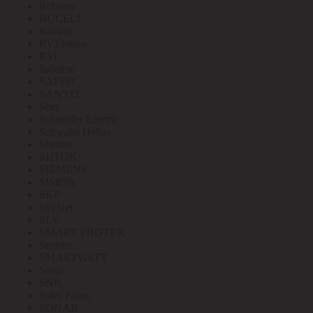
Robiton
RUCELF
Ruvinil
RVElektro
RVi
Safeline
SAFFIT
SANYO
Sber
Schneider Electric
Schwabe Hellas
Shenler
SHTOK
SIEMENS
SIMON
SKP
SkyNet
SLV
SMART PROTEX
Smartec
SMARTWATT
Smile
SNR
Soler Palau
SONAR