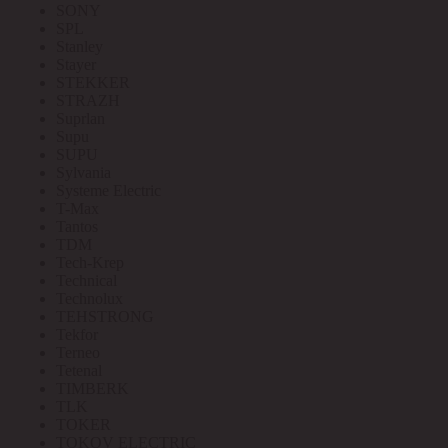
SONY
SPL
Stanley
Stayer
STEKKER
STRAZH
Suprlan
Supu
SUPU
Sylvania
Systeme Electric
T-Max
Tantos
TDM
Tech-Krep
Technical
Technolux
TEHSTRONG
Tekfor
Terneo
Tetenal
TIMBERK
TLK
TOKER
TOKOV ELECTRIC