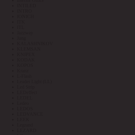
Interior Office
INTILED
INTRO
IONICH
ITK
ITL
Jazzway
Jung
KALASHNIKOV
KLEMSAN
KNIPEX
KODAK
KOPOS
Kranz
L-Flash
Leader Light (LL)
Led Strip
LEDeffect
LEDEL
Ledeo
LEDOS
LEDVANCE
LEEK
Legrand
LEZARD