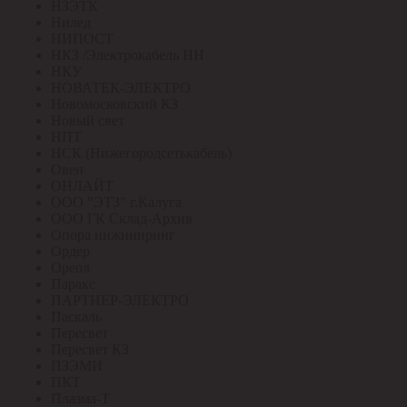
НЗЭТК
Нилед
НИПОСТ
НКЗ /Электрокабель НН
НКУ
НОВАТЕК-ЭЛЕКТРО
Новомосковский КЗ
Новый свет
НПТ
НСК (Нижегородсетькабель)
Овен
ОНЛАЙТ
ООО "ЭТЗ" г.Калуга
ООО ГК Склад-Архив
Опора инжиниринг
Ордер
Ореол
Паракс
ПАРТНЕР-ЭЛЕКТРО
Паскаль
Пересвет
Пересвет КЗ
ПЗЭМИ
ПКТ
Плазма-Т