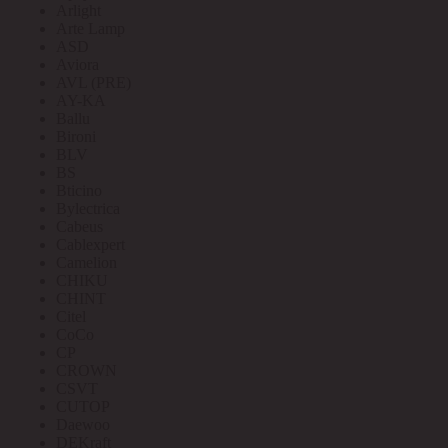
Arlight
Arte Lamp
ASD
Aviora
AVL (PRE)
AY-KA
Ballu
Bironi
BLV
BS
Bticino
Bylectrica
Cabeus
Cablexpert
Camelion
CHIKU
CHINT
Citel
CoCo
CP
CROWN
CSVT
CUTOP
Daewoo
DEKraft