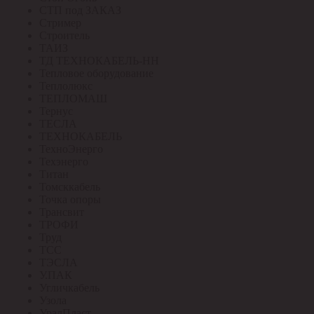
СТП под ЗАКАЗ
Стример
Строитель
ТАИЗ
ТД ТЕХНОКАБЕЛЬ-НН
Тепловое оборудование
Теплолюкс
ТЕПЛОМАШ
Тернус
ТЕСЛА
ТЕХНОКАБЕЛЬ
ТехноЭнерго
Техэнерго
Титан
Томсккабель
Точка опоры
Трансвит
ТРОФИ
Труд
ТСС
ТЭСЛА
У.ПАК
Угличкабель
Узола
УралПласт