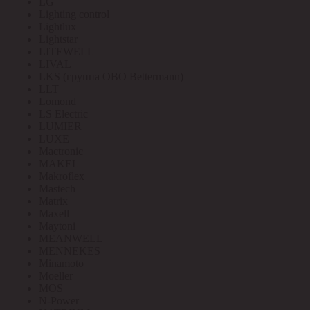
LG
Lighting control
Lightlux
Lightstar
LITEWELL
LIVAL
LKS (группа OBO Bettermann)
LLT
Lomond
LS Electric
LUMIER
LUXE
Mactronic
MAKEL
Makroflex
Mastech
Matrix
Maxell
Maytoni
MEANWELL
MENNEKES
Minamoto
Moeller
MOS
N-Power