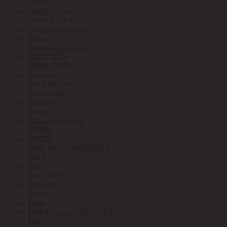
Лептон
ЛИДЕРТЕКС
ЛУЧСМАРТ
Людиновокабель
Магна
Марпосадкабель
МАТРИЦА
МДМ-ЛАЙТ
Меандр
МЕЗОНИНЪ
Меркурий
Метизы
Метэл
Механотроника
МЗВА
МЗЭП
МИР ИНСТРУМЕНТА
МКЗ
МКС
МЛ ГРУПП
Момент
Монэл
Нева
Нефтегорский КЗ ( НКЗ)
НЗС