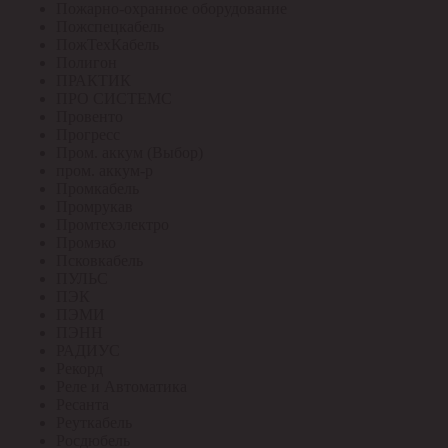
Пожарно-охранное оборудование
Пожспецкабель
ПожТехКабель
Полигон
ПРАКТИК
ПРО СИСТЕМС
Провенто
Прогресс
Пром. аккум (Выбор)
пром. аккум-р
Промкабель
Промрукав
Промтехэлектро
Промэко
Псковкабель
ПУЛЬС
ПЭК
ПЭМИ
ПЭНН
РАДИУС
Рекорд
Реле и Автоматика
Ресанта
Реуткабель
Росдюбель