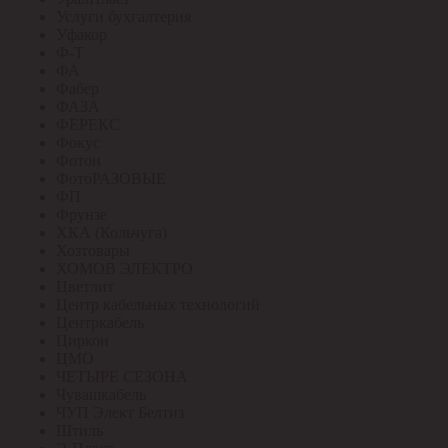
Услуги бухгалтерия
Уфакор
Ф-Т
ФА
Фабер
ФАЗА
ФЕРЕКС
Фокус
Фотон
ФотоРАЗОВЫЕ
ФП
Фрунзе
ХКА (Кольчуга)
Хозтовары
ХОМОВ ЭЛЕКТРО
Цветлит
Центр кабельных технологий
Центркабель
Циркон
ЦМО
ЧЕТЫРЕ СЕЗОНА
Чувашкабель
ЧУП Элект Белтиз
Штиль