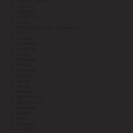
Lighting control
Lightlux
Lightstar
LITEWELL
LIVAL
LKS (группа OBO Bettermann)
LLT
Lomond
LS Electric
LUMIER
LUXE
Mactronic
MAKEL
Makroflex
Mastech
Matrix
Maxell
Maytoni
MEANWELL
MENNEKES
Minamoto
Moeller
MOS
N-Power
NATRIUM