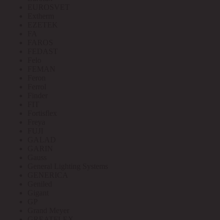
EUROSVET
Extherm
EZETEK
FA
FAROS
FEDAST
Felo
FEMAN
Feron
Ferrol
Finder
FIT
Fortisflex
Freya
FUJI
GALAD
GARIN
Gauss
General Lighting Systems
GENERICA
Geniled
Gigant
GP
Grand Meyer
GREATFLEX