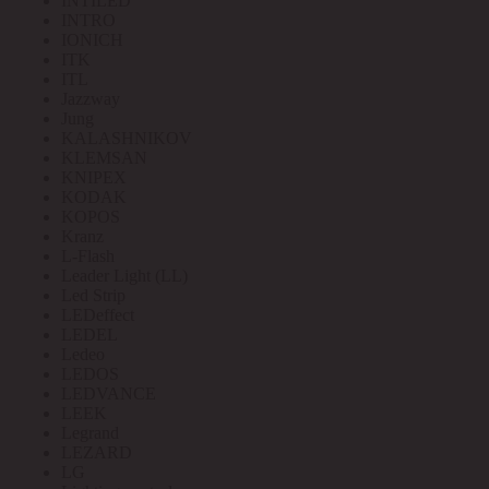
INTILED
INTRO
IONICH
ITK
ITL
Jazzway
Jung
KALASHNIKOV
KLEMSAN
KNIPEX
KODAK
KOPOS
Kranz
L-Flash
Leader Light (LL)
Led Strip
LEDeffect
LEDEL
Ledeo
LEDOS
LEDVANCE
LEEK
Legrand
LEZARD
LG