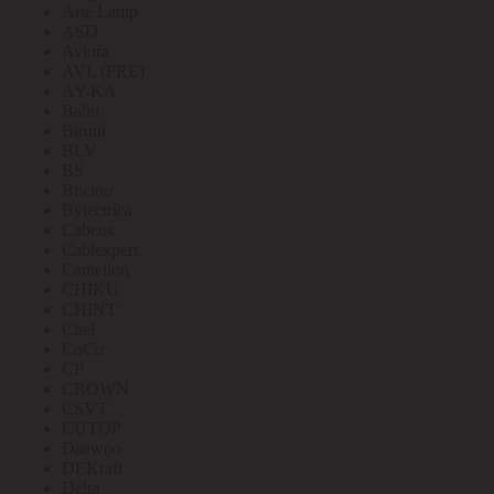
Arte Lamp
ASD
Aviora
AVL (PRE)
AY-KA
Ballu
Bironi
BLV
BS
Bticino
Bylectrica
Cabeus
Cablexpert
Camelion
CHIKU
CHINT
Citel
CoCo
CP
CROWN
CSVT
CUTOP
Daewoo
DEKraft
Delta