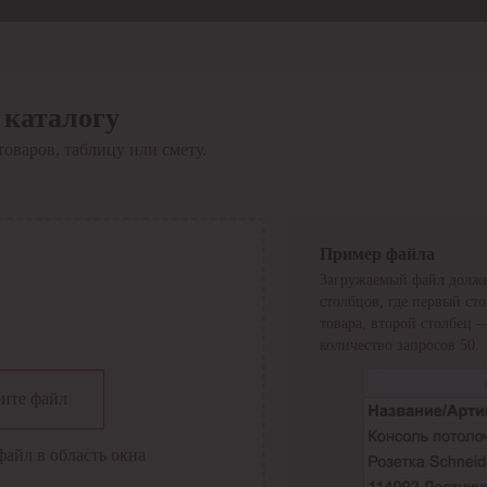
 каталогу
товаров, таблицу или смету.
Пример файла
Загружаемый файл долже
столбцов, где первый ст
товара, второй столбец 
количество запросов 50.
сии
ите файл
файл в область окна