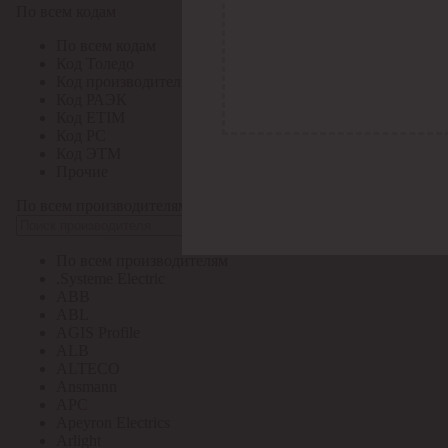
По всем кодам
По всем кодам
Код Толедо
Код производителя
Код РАЭК
Код ETIM
Код РС
Код ЭТМ
Прочие
По всем производителям
По всем производителям
.Systeme Electric
ABB
ABL
AGIS Profile
ALB
ALTECO
Ansmann
APC
Apeyron Electrics
Arlight