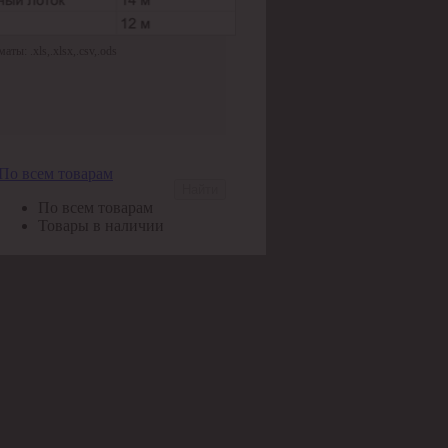
ы: .xls,.xlsx,.csv,.ods
По всем товарам
Найти
По всем товарам
Товары в наличии