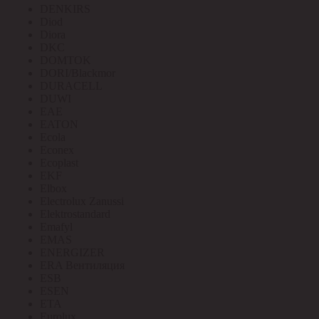
DENKIRS
Diod
Diora
DKC
DOMTOK
DORI/Blackmor
DURACELL
DUWI
EAE
EATON
Ecola
Econex
Ecoplast
EKF
Elbox
Electrolux Zanussi
Elektrostandard
Emafyl
EMAS
ENERGIZER
ERA Вентиляция
ESB
ESEN
ETA
Eurolux