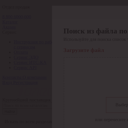
Отдел продаж
8 800 6000-600
Каталог
Акции
Поиск из файла по
Сервис
Используйте для поиска список 
Инструкция по работе
с сервисом
Загрузите файл
Оплата
Сервис ЭДО
Сервис ИТС-КА
Сервис API
Контакты
О компании
Вход
Регистрация
Крупнейший поставщик электро-технической продукции в Рос
Выбер
Найти
или перенесите 
Искать по всем разделам