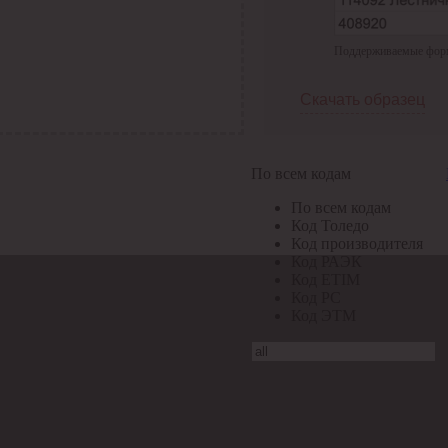
Поддерживаемые формат
Скачать образец
По всем кодам
По всем кодам
Код Толедо
Код производителя
Код РАЭК
Код ETIM
Код РС
Код ЭТМ