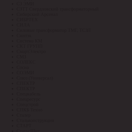
СЗ ЭМИ
СЗТТ Свердловский трансформаторный
Сибирский Арсенал
СИБРТЕХ
СИЛА
Силовые трансформатор ТМГ, ТСЗЛ
Синтэк
Система КМ
СКТ ГРУПП
СмартЭлектро
СМЗ
СОЛЕКС
Сосна
СОЭМИ
Союз (Универсал)
СПЕКТР
СПЕКТР
Спецкабель
Спецресурс
Спецстрой
СПКБ Техно
Сталер
Стальконструкция
СТАРТ
СтатусЩит