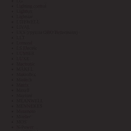
LG
Lighting control
Lightlux
Lightstar
LITEWELL
LIVAL
LKS (группа OBO Bettermann)
LLT
Lomond
LS Electric
LUMIER
LUXE
Mactronic
MAKEL
Makroflex
Mastech
Matrix
Maxell
Maytoni
MEANWELL
MENNEKES
Minamoto
Moeller
MOS
N-Power