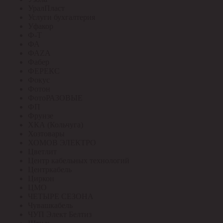
УралПласт
Услуги бухгалтерия
Уфакор
Ф-Т
ФА
ФАZА
Фабер
ФЕРЕКС
Фокус
Фотон
ФотоРАЗОВЫЕ
ФП
Фрунзе
ХКА (Кольчуга)
Хозтовары
ХОМОВ ЭЛЕКТРО
Цветлит
Центр кабельных технологий
Центркабель
Циркон
ЦМО
ЧЕТЫРЕ СЕЗОНА
Чувашкабель
ЧУП Элект Белтиз