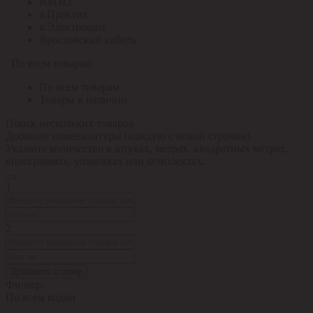
ЮАИЗ
я.Практик
я.Электрощит
Ярославский кабель
По всем товарам
По всем товарам
Товары в наличии
Поиск нескольких товаров
Добавьте номенклатуры (каждую с новой строчки).
Укажите количество в штуках, метрах, квадратных метрах,
килограммах, упаковках или комплектах.
1
2
Добавить строку
Фильтр:
По всем кодам