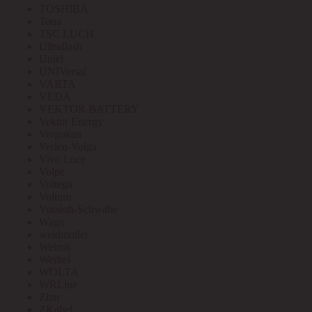
TOSHIBA
Toua
TSC LUCH
Ultraflash
Uniel
UNIVersal
VARTA
VEDA
VEKTOR BATTERY
Vektor Energy
Vergokan
Verlen-Volga
Vivo Luce
Volpe
Voltega
Voltum
Vossloh-Schwabe
Wago
weidmuller
Welrok
Werkel
WOLTA
WRLine
Zitar
ZKabel