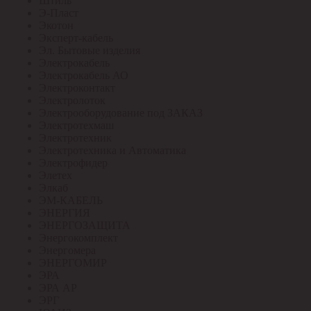
Штиль
Э-Пласт
Экотон
Эксперт-кабель
Эл. Бытовые изделия
Электрокабель
Электрокабель АО
Электроконтакт
Электролоток
Электрооборудование под ЗАКАЗ
Электротехмаш
Электротехник
Электротехника и Автоматика
Электрофидер
Элетех
Элкаб
ЭМ-КАБЕЛЬ
ЭНЕРГИЯ
ЭНЕРГОЗАЩИТА
Энергокомплект
Энергомера
ЭНЕРГОМИР
ЭРА
ЭРА АР
ЭРГ