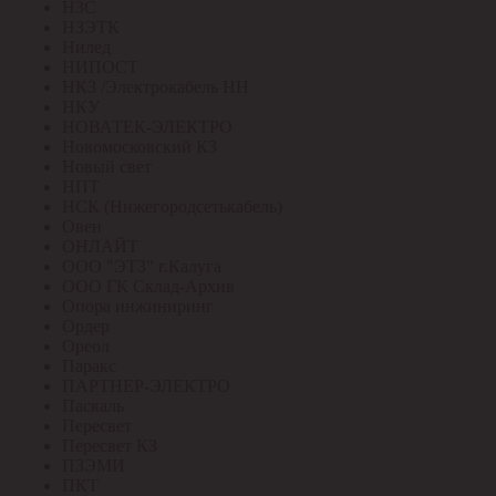
НЗС
НЗЭТК
Нилед
НИПОСТ
НКЗ /Электрокабель НН
НКУ
НОВАТЕК-ЭЛЕКТРО
Новомосковский КЗ
Новый свет
НПТ
НСК (Нижегородсетькабель)
Овен
ОНЛАЙТ
ООО "ЭТЗ" г.Калуга
ООО ГК Склад-Архив
Опора инжиниринг
Ордер
Ореол
Паракс
ПАРТНЕР-ЭЛЕКТРО
Паскаль
Пересвет
Пересвет КЗ
ПЗЭМИ
ПКТ