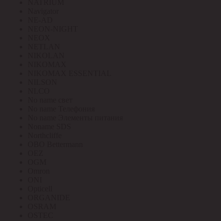
NATRIUM
Navigator
NE-AD
NEON-NIGHT
NEOX
NETLAN
NIKOLAN
NIKOMAX
NIKOMAX ESSENTIAL
NILSON
NLCO
No name свет
No name Телефония
No name Элементы питания
Noname SDS
Northcliffe
OBO Bettermann
OEZ
OGM
Omron
ONI
Opticell
ORGANIDE
OSRAM
OSTEC