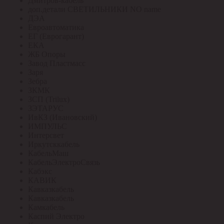
Дмитров-кабель
доп.детали СВЕТИЛЬНИКИ NO name
ДЭА
Евроавтоматика
ЕГ (Еврогарант)
ЕКА
ЖБ Опоры
Завод Пластмасс
Заря
Зебра
ЗКМК
ЗСП (Trilux)
ЗЭТАРУС
ИвКЗ (Ивановский)
ИМПУЛЬС
Интерсвет
Иркутсккабель
КабельМаш
КабельЭлектроСвязь
Кабэкс
КАВИК
Кавказкабель
Кавказкабель
Камкабель
Каспий Электро