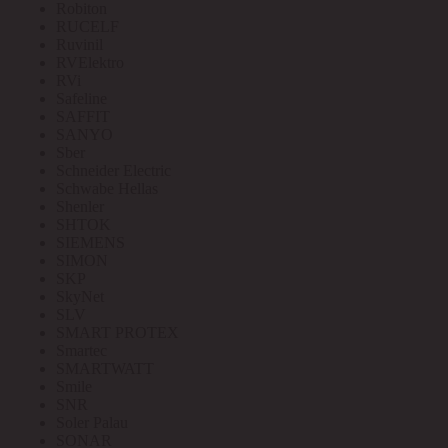
Robiton
RUCELF
Ruvinil
RVElektro
RVi
Safeline
SAFFIT
SANYO
Sber
Schneider Electric
Schwabe Hellas
Shenler
SHTOK
SIEMENS
SIMON
SKP
SkyNet
SLV
SMART PROTEX
Smartec
SMARTWATT
Smile
SNR
Soler Palau
SONAR