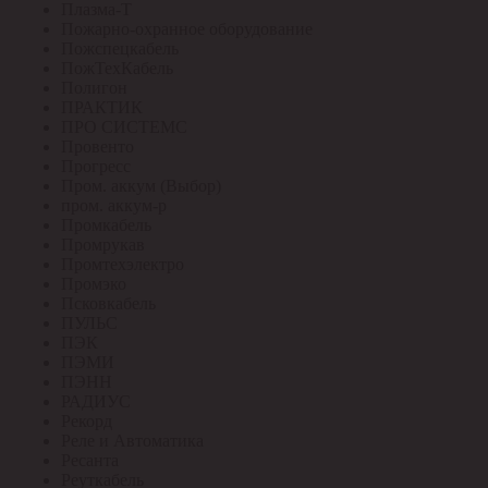
Плазма-Т
Пожарно-охранное оборудование
Пожспецкабель
ПожТехКабель
Полигон
ПРАКТИК
ПРО СИСТЕМС
Провенто
Прогресс
Пром. аккум (Выбор)
пром. аккум-р
Промкабель
Промрукав
Промтехэлектро
Промэко
Псковкабель
ПУЛЬС
ПЭК
ПЭМИ
ПЭНН
РАДИУС
Рекорд
Реле и Автоматика
Ресанта
Реуткабель