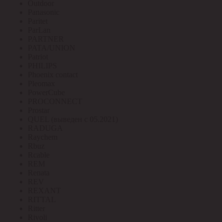
Outdoor
Panasonic
Paritet
ParLan
PARTNER
PATA/UNION
Patriot
PHILIPS
Phoenix contact
Pleomax
PowerCube
PROCONNECT
Prostar
QUEL (выведен с 05.2021)
RADUGA
Raychem
Rbuz
Rcable
REM
Renata
REV
REXANT
RITTAL
Ritter
Rivoli