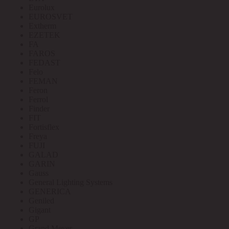
Eurolux
EUROSVET
Extherm
EZETEK
FA
FAROS
FEDAST
Felo
FEMAN
Feron
Ferrol
Finder
FIT
Fortisflex
Freya
FUJI
GALAD
GARIN
Gauss
General Lighting Systems
GENERICA
Geniled
Gigant
GP
Grand Meyer