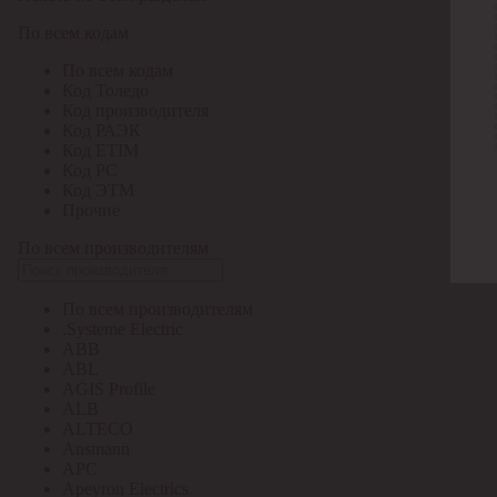
По всем кодам
По всем кодам
Код Толедо
Код производителя
Код РАЭК
Код ETIM
Код РС
Код ЭТМ
Прочие
По всем производителям
По всем производителям
.Systeme Electric
ABB
ABL
AGIS Profile
ALB
ALTECO
Ansmann
APC
Apeyron Electrics