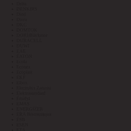
Delta
DENKIRS
Diod
Diora
DKC
DOMTOK
DORI/Blackmor
DURACELL
DUWI
EAE
EATON
Ecola
Econex
Ecoplast
EKF
Elbox
Electrolux Zanussi
Elektrostandard
Emafyl
EMAS
ENERGIZER
ERA Вентиляция
ESB
ESEN
ETA