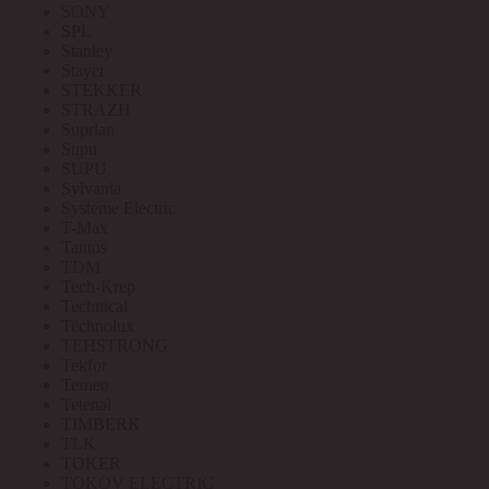
SONY
SPL
Stanley
Stayer
STEKKER
STRAZH
Suprlan
Supu
SUPU
Sylvania
Systeme Electric
T-Max
Tantos
TDM
Tech-Krep
Technical
Technolux
TEHSTRONG
Tekfor
Terneo
Tetenal
TIMBERK
TLK
TOKER
TOKOV ELECTRIC