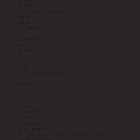
БСКмет
Бухгалтерия служебный
Вартон
Ватра
ВВЭМ-НН
ВЕЗА
ВИМ-Кабель
Вистл
Вихрь
ВК
Владасвет
ВМК
ВОЛГА-ДОН-КАБЕЛЬ
ВЭКЗ
ВЭЛАН
Герда
Гефест
ГК ССТ
Горэлтех
ГОСКРЕП
ГОСНИП
Гофроматик
ГринЭнерго
ГСТЗ Гагаринский светотехнический завод