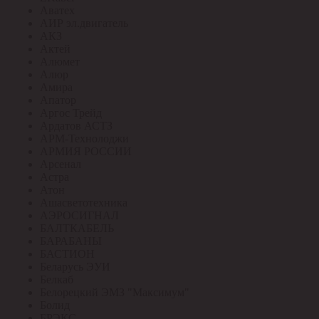
Аватех
АИР эл.двигатель
АКЗ
Актей
Алюмет
Алюр
Амира
Апатор
Аргос Трейд
Ардатов АСТЗ
АРМ-Технолоджи
АРМИЯ РОССИИ
Арсенал
Астра
Атон
Ашасветотехника
АЭРОСИГНАЛ
БАЛТКАБЕЛЬ
БАРАБАНЫ
БАСТИОН
Беларусь ЭУИ
Белкаб
Белорецкий ЭМЗ "Максимум"
Болид
БРЭКС