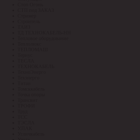
Стоп Огонь
СТП под ЗАКАЗ
Стример
Строитель
ТАИЗ
ТД ТЕХНОКАБЕЛЬ-НН
Тепловое оборудование
Теплолюкс
ТЕПЛОМАШ
Тернус
ТЕСЛА
ТЕХНОКАБЕЛЬ
ТехноЭнерго
Техэнерго
Титан
Томсккабель
Точка опоры
Трансвит
ТРОФИ
Труд
ТСС
ТЭСЛА
У.ПАК
Угличкабель
Узола