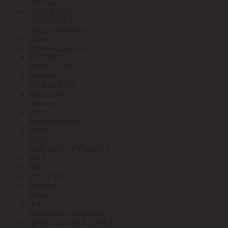
Лептон
ЛИДЕРТЕКС
ЛУЧСМАРТ
Людиновокабель
Магна
Марпосадкабель
МАТРИЦА
МДМ-ЛАЙТ
Меандр
МЕЗОНИНЪ
Меркурий
Метизы
Метэл
Механотроника
МЗВА
МЗЭП
МИР ИНСТРУМЕНТА
МКЗ
МКС
МЛ ГРУПП
Момент
Монэл
Нева
Нева-Транс Комплект
Нефтегорский КЗ ( НКЗ)