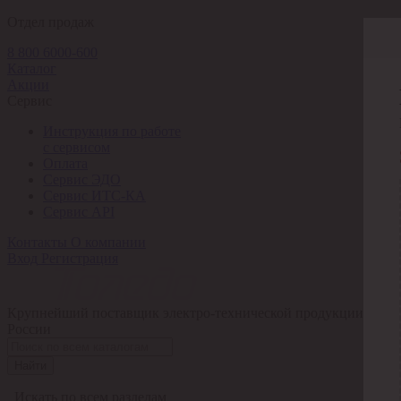
Отдел продаж
8 800 6000-600
Каталог
Акции
Сервис
Инструкция по работе
с сервисом
Оплата
Сервис ЭДО
Сервис ИТС-КА
Сервис API
Контакты
О компании
Вход
Регистрация
Крупнейший поставщик электро-технической продукции в
России
Найти
Искать по всем разделам