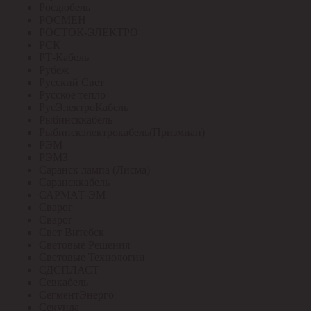
Росдюбель
РОСМЕН
РОСТОК-ЭЛЕКТРО
РСК
РТ-Кабель
Рубеж
Русский Свет
Русское тепло
РусЭлектроКабель
Рыбинсккабель
Рыбинскэлектрокабель(Призмиан)
РЭМ
РЭМЗ
Саранск лампа (Лисма)
Сарансккабель
САРМАТ-ЭМ
Сварог
Сварог
Свет Витебск
Световые Решения
Световые Технологии
СДСПЛАСТ
Севкабель
СегментЭнерго
Секунда