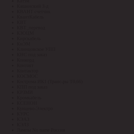
Катэм
Кашинский З-д
КВАНТ счетчик
КвантКабель
КВТ
КВТ_перевод
КЗОЦМ
Кирскабель
КиЭМ
Клинцовское УПП
КНС под заказ
Конкорд
Контакт
Контактор
КОСМОС
Кострома ИК1 (Транс-ры Т0,66)
КПП под заказ
КРЗМИ
Кромкабель
КСЕНОН
Кунцево-Электро
КУРС
КЭАЗ
КЭЛЗ
Лампы No name Россия