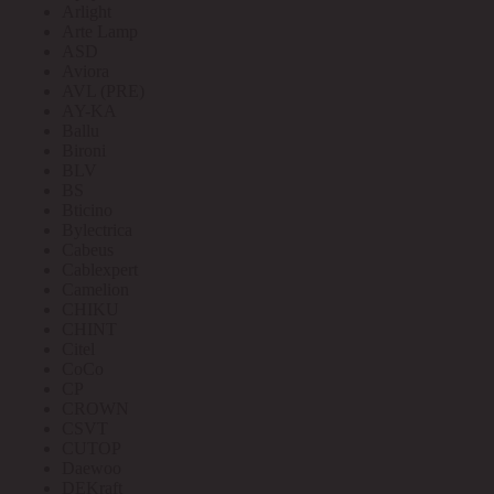
Arlight
Arte Lamp
ASD
Aviora
AVL (PRE)
AY-KA
Ballu
Bironi
BLV
BS
Bticino
Bylectrica
Cabeus
Cablexpert
Camelion
CHIKU
CHINT
Citel
CoCo
CP
CROWN
CSVT
CUTOP
Daewoo
DEKraft