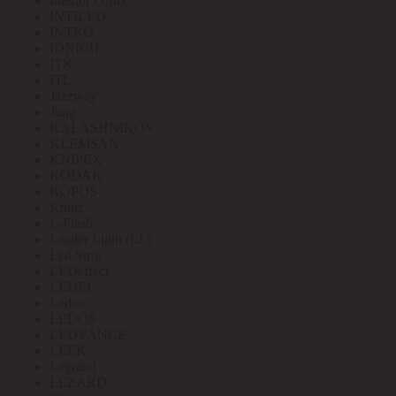
Interior Office
INTILED
INTRO
IONICH
ITK
ITL
Jazzway
Jung
KALASHNIKOV
KLEMSAN
KNIPEX
KODAK
KOPOS
Kranz
L-Flash
Leader Light (LL)
Led Strip
LEDeffect
LEDEL
Ledeo
LEDOS
LEDVANCE
LEEK
Legrand
LEZARD