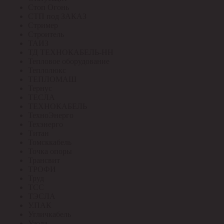
Стоп Огонь
СТП под ЗАКАЗ
Стример
Строитель
ТАИЗ
ТД ТЕХНОКАБЕЛЬ-НН
Тепловое оборудование
Теплолюкс
ТЕПЛОМАШ
Тернус
ТЕСЛА
ТЕХНОКАБЕЛЬ
ТехноЭнерго
Техэнерго
Титан
Томсккабель
Точка опоры
Трансвит
ТРОФИ
Труд
ТСС
ТЭСЛА
У.ПАК
Угличкабель
Узола