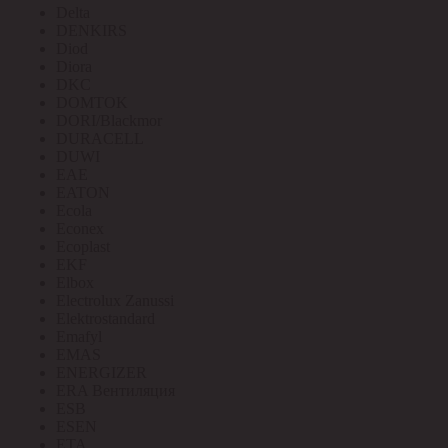
Delta
DENKIRS
Diod
Diora
DKC
DOMTOK
DORI/Blackmor
DURACELL
DUWI
EAE
EATON
Ecola
Econex
Ecoplast
EKF
Elbox
Electrolux Zanussi
Elektrostandard
Emafyl
EMAS
ENERGIZER
ERA Вентиляция
ESB
ESEN
ETA