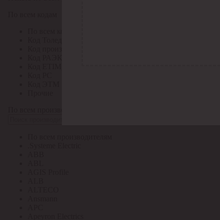
По всем кодам
По всем кодам
Код Толедо
Код производителя
Код РАЭК
Код ETIM
Код РС
Код ЭТМ
Прочие
По всем производителям
По всем производителям
.Systeme Electric
ABB
ABL
AGIS Profile
ALB
ALTECO
Ansmann
APC
Apeyron Electrics