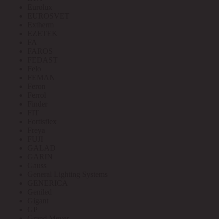
Eurolux
EUROSVET
Extherm
EZETEK
FA
FAROS
FEDAST
Felo
FEMAN
Feron
Ferrol
Finder
FIT
Fortisflex
Freya
FUJI
GALAD
GARIN
Gauss
General Lighting Systems
GENERICA
Geniled
Gigant
GP
Grand Meyer