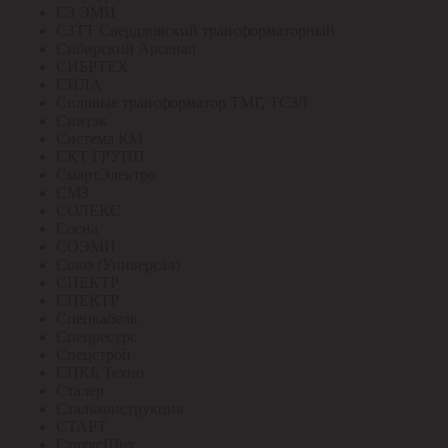
СЗ ЭМИ
СЗТТ Свердловский трансформаторный
Сибирский Арсенал
СИБРТЕХ
СИЛА
Силовые трансформатор ТМГ, ТСЗЛ
Синтэк
Система КМ
СКТ ГРУПП
СмартЭлектро
СМЗ
СОЛЕКС
Сосна
СОЭМИ
Союз (Универсал)
СПЕКТР
СПЕКТР
Спецкабель
Спецресурс
Спецстрой
СПКБ Техно
Сталер
Стальконструкция
СТАРТ
СтатусЩит