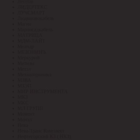
Лептон
ЛИДЕРТЕКС
ЛУЧСМАРТ
Людиновокабель
Магна
Марпосадкабель
МАТРИЦА
МДМ-ЛАЙТ
Меандр
МЕЗОНИНЪ
Меркурий
Метизы
Метэл
Механотроника
МЗВА
МЗЭП
МИР ИНСТРУМЕНТА
МКЗ
МКС
МЛ ГРУПП
Момент
Монэл
Нева
Нева-Транс Комплект
Нефтегорский КЗ ( НКЗ)