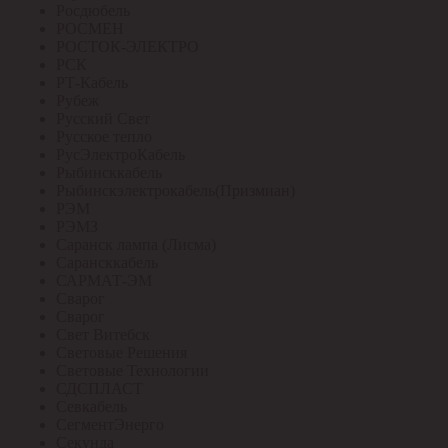
Росдюбель
РОСМЕН
РОСТОК-ЭЛЕКТРО
РСК
РТ-Кабель
Рубеж
Русский Свет
Русское тепло
РусЭлектроКабель
Рыбинсккабель
Рыбинскэлектрокабель(Призмиан)
РЭМ
РЭМЗ
Саранск лампа (Лисма)
Сарансккабель
САРМАТ-ЭМ
Сварог
Сварог
Свет Витебск
Световые Решения
Световые Технологии
СДСПЛАСТ
Севкабель
СегментЭнерго
Секунда