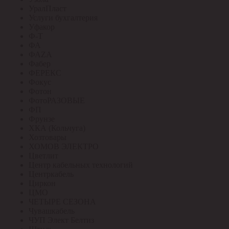
УралПласт
Услуги бухгалтерия
Уфакор
Ф-Т
ФА
ФАZА
Фабер
ФЕРЕКС
Фокус
Фотон
ФотоРАЗОВЫЕ
ФП
Фрунзе
ХКА (Кольчуга)
Хозтовары
ХОМОВ ЭЛЕКТРО
Цветлит
Центр кабельных технологий
Центркабель
Циркон
ЦМО
ЧЕТЫРЕ СЕЗОНА
Чувашкабель
ЧУП Элект Белтиз