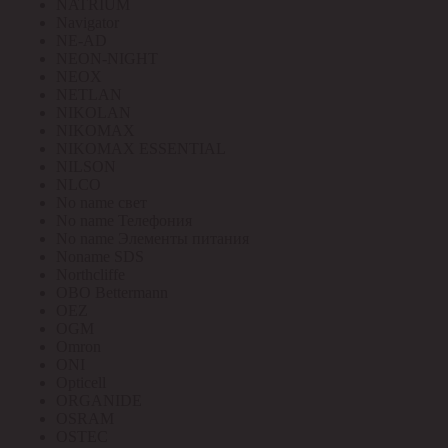
NATRIUM
Navigator
NE-AD
NEON-NIGHT
NEOX
NETLAN
NIKOLAN
NIKOMAX
NIKOMAX ESSENTIAL
NILSON
NLCO
No name свет
No name Телефония
No name Элементы питания
Noname SDS
Northcliffe
OBO Bettermann
OEZ
OGM
Omron
ONI
Opticell
ORGANIDE
OSRAM
OSTEC