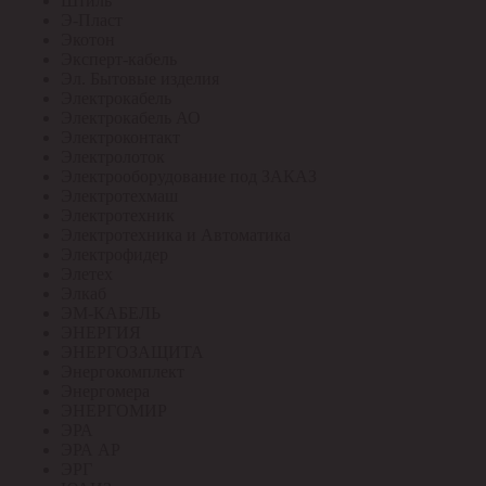
Штиль
Э-Пласт
Экотон
Эксперт-кабель
Эл. Бытовые изделия
Электрокабель
Электрокабель АО
Электроконтакт
Электролоток
Электрооборудование под ЗАКАЗ
Электротехмаш
Электротехник
Электротехника и Автоматика
Электрофидер
Элетех
Элкаб
ЭМ-КАБЕЛЬ
ЭНЕРГИЯ
ЭНЕРГОЗАЩИТА
Энергокомплект
Энергомера
ЭНЕРГОМИР
ЭРА
ЭРА АР
ЭРГ