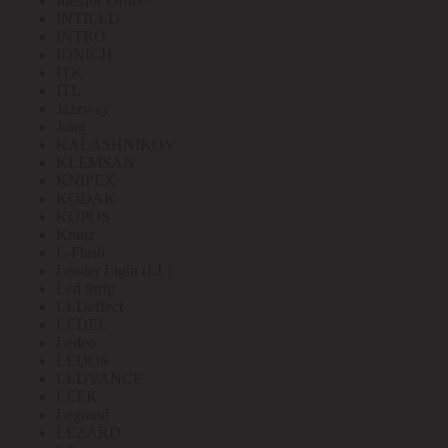
Interior Office
INTILED
INTRO
IONICH
ITK
ITL
Jazzway
Jung
KALASHNIKOV
KLEMSAN
KNIPEX
KODAK
KOPOS
Kranz
L-Flash
Leader Light (LL)
Led Strip
LEDeffect
LEDEL
Ledeo
LEDOS
LEDVANCE
LEEK
Legrand
LEZARD