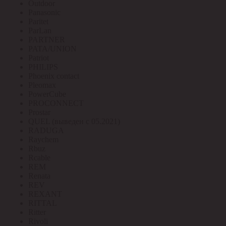
Outdoor
Panasonic
Paritet
ParLan
PARTNER
PATA/UNION
Patriot
PHILIPS
Phoenix contact
Pleomax
PowerCube
PROCONNECT
Prostar
QUEL (выведен с 05.2021)
RADUGA
Raychem
Rbuz
Rcable
REM
Renata
REV
REXANT
RITTAL
Ritter
Rivoli