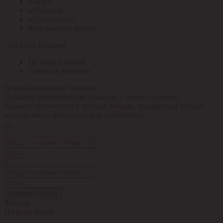
ЮАИЗ
я.Практик
я.Электрощит
Ярославский кабель
По всем товарам
По всем товарам
Товары в наличии
Поиск нескольких товаров
Добавьте номенклатуры (каждую с новой строчки).
Укажите количество в штуках, метрах, квадратных метрах,
килограммах, упаковках или комплектах.
1
2
Добавить строку
Фильтр:
По всем кодам