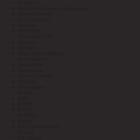
Плазма-Т
Пожарно-охранное оборудование
Пожспецкабель
ПожТехКабель
Полигон
ПРАКТИК
ПРО СИСТЕМС
Провенто
Прогресс
Пром. аккум (Выбор)
пром. аккум-р
Промкабель
Промрукав
Промтехэлектро
Промэко
Псковкабель
ПУЛЬС
ПЭК
ПЭМИ
ПЭНН
РАДИУС
Рекорд
Реле и Автоматика
Ресанта
Реуткабель