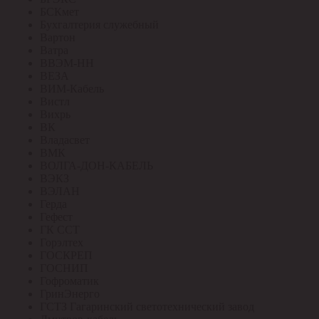
БСКмет
Бухгалтерия служебный
Вартон
Ватра
ВВЭМ-НН
ВЕЗА
ВИМ-Кабель
Вистл
Вихрь
ВК
Владасвет
ВМК
ВОЛГА-ДОН-КАБЕЛЬ
ВЭКЗ
ВЭЛАН
Герда
Гефест
ГК ССТ
Горэлтех
ГОСКРЕП
ГОСНИП
Гофроматик
ГринЭнерго
ГСТЗ Гагаринский светотехнический завод