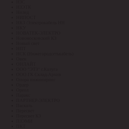
НЗС
НЗЭТК
Нилед
НИПОСТ
НКЗ /Электрокабель НН
НКУ
НОВАТЕК-ЭЛЕКТРО
Новомосковский КЗ
Новый свет
НПТ
НСК (Нижегородсетькабель)
Овен
ОНЛАЙТ
ООО "ЭТЗ" г.Калуга
ООО ГК Склад-Архив
Опора инжиниринг
Ордер
Ореол
Паракс
ПАРТНЕР-ЭЛЕКТРО
Паскаль
Пересвет
Пересвет КЗ
ПЗЭМИ
ПКТ