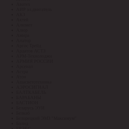
Аватех
АИР эл.двигатель
АКЗ
Актей
Алюмет
Алюр
Амира
Апатор
Аргос Трейд
Ардатов АСТЗ
АРМ-Технолоджи
АРМИЯ РОССИИ
Арсенал
Астра
Атон
Ашасветотехника
АЭРОСИГНАЛ
БАЛТКАБЕЛЬ
БАРАБАНЫ
БАСТИОН
Беларусь ЭУИ
Белкаб
Белорецкий ЭМЗ "Максимум"
Болид
БРЭКС