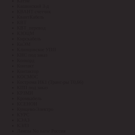
Катэм
Кашинский З-д
КВАНТ счетчик
КвантКабель
КВТ
КВТ_перевод
КЗОЦМ
Кирскабель
КиЭМ
Клинцовское УПП
КНС под заказ
Конкорд
Контакт
Контактор
КОСМОС
Кострома ИК1 (Транс-ры Т0,66)
КПП под заказ
КРЗМИ
Кромкабель
КСЕНОН
Кунцево-Электро
КУРС
КЭАЗ
КЭЛЗ
Лампы No name Россия