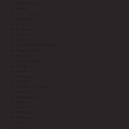
TOSHIBA
Toua
TSC LUCH
Ultraflash
Uniel
UNIVersal
VARTA
VEDA
VEKTOR BATTERY
Vektor Energy
Vergokan
Verlen-Volga
Vivo Luce
Volpe
Voltega
Voltum
Vossloh-Schwabe
Wago
weidmuller
Welrok
Werkel
WOLTA
WRLine
Zitar
ZKabel