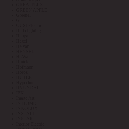
GREATFLEX
GREEN APPLE
Greenel
GT
GUSI Electric
Halla lighting
Haupa
Hegel
Helvar
HENSEL
Hi-Watt
Hintek
Hofmann
Horoz
HUTER
Hyperline
HYUNDAI
IEK
Image Art
IN HOME
INNOLUX
INSTALL
INSTART
Interior Electric