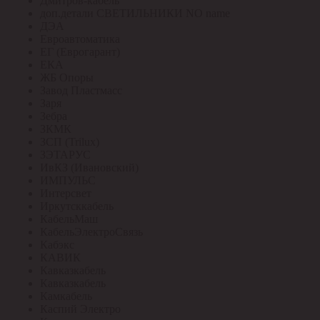
Дмитров-кабель
доп.детали СВЕТИЛЬНИКИ NO name
ДЭА
Евроавтоматика
ЕГ (Еврогарант)
ЕКА
ЖБ Опоры
Завод Пластмасс
Заря
Зебра
ЗКМК
ЗСП (Trilux)
ЗЭТАРУС
ИвКЗ (Ивановский)
ИМПУЛЬС
Интерсвет
Иркутсккабель
КабельМаш
КабельЭлектроСвязь
Кабэкс
КАВИК
Кавказкабель
Кавказкабель
Камкабель
Каспий Электро