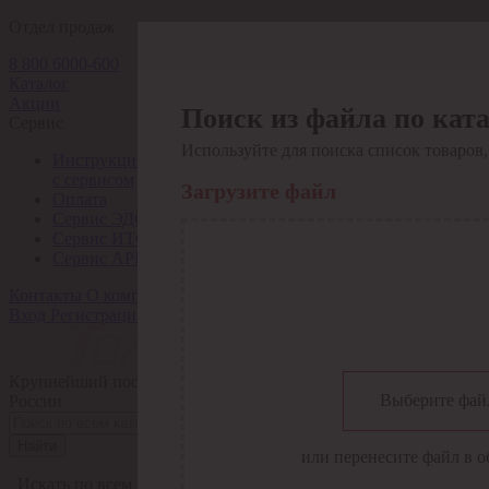
Отдел продаж
8 800 6000-600
Каталог
Акции
Поиск из файла по кат
Сервис
Используйте для поиска список товаров,
Инструкция по работе
с сервисом
Загрузите файл
Оплата
Сервис ЭДО
Сервис ИТС-КА
Сервис API
Контакты
О компании
Вход
Регистрация
Крупнейший поставщик электро-технической продукции в
Выберите фай
России
Найти
или перенесите файл в о
Искать по всем разделам