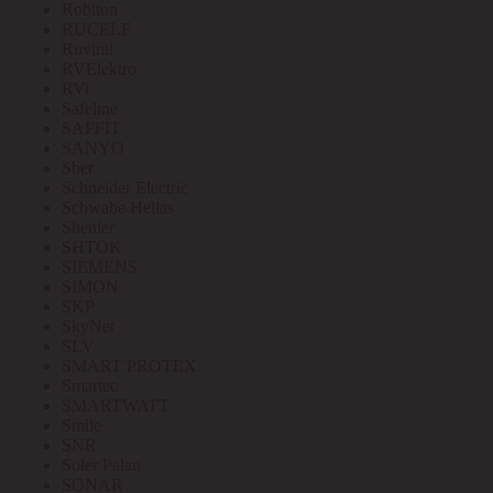
Robiton
RUCELF
Ruvinil
RVElektro
RVi
Safeline
SAFFIT
SANYO
Sber
Schneider Electric
Schwabe Hellas
Shenler
SHTOK
SIEMENS
SIMON
SKP
SkyNet
SLV
SMART PROTEX
Smartec
SMARTWATT
Smile
SNR
Soler Palau
SONAR