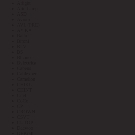
Arlight
Arte Lamp
ASD
Aviora
AVL (PRE)
AY-KA
Ballu
Bironi
BLV
BS
Bticino
Bylectrica
Cabeus
Cablexpert
Camelion
CHIKU
CHINT
Citel
CoCo
CP
CROWN
CSVT
CUTOP
Daewoo
DEKraft