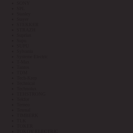
SONY
SPL
Stanley
Stayer
STEKKER
STRAZH
Suprlan
Supu
SUPU
Sylvania
Systeme Electric
T-Max
Tantos
TDM
Tech-Krep
Technical
Technolux
TEHSTRONG
Tekfor
Terneo
Tetenal
TIMBERK
TLK
TOKER
TOKOV ELECTRIC