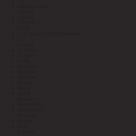
LG
Lighting control
Lightlux
Lightstar
LITEWELL
LIVAL
LKS (группа OBO Bettermann)
LLT
Lomond
LS Electric
LUMIER
LUXE
Mactronic
MAKEL
Makroflex
Mastech
Matrix
Maxell
Maytoni
MEANWELL
MENNEKES
Minamoto
Moeller
MOS
N-Power