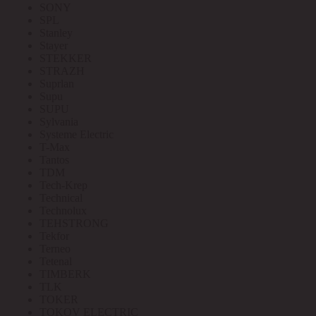
SONY
SPL
Stanley
Stayer
STEKKER
STRAZH
Suprlan
Supu
SUPU
Sylvania
Systeme Electric
T-Max
Tantos
TDM
Tech-Krep
Technical
Technolux
TEHSTRONG
Tekfor
Terneo
Tetenal
TIMBERK
TLK
TOKER
TOKOV ELECTRIC