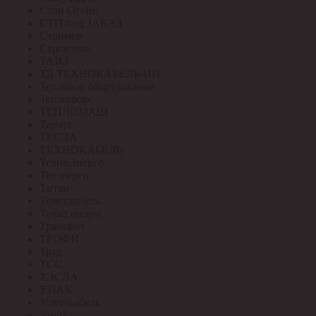
Стоп Огонь
СТП под ЗАКАЗ
Стример
Строитель
ТАИЗ
ТД ТЕХНОКАБЕЛЬ-НН
Тепловое оборудование
Теплолюкс
ТЕПЛОМАШ
Тернус
ТЕСЛА
ТЕХНОКАБЕЛЬ
ТехноЭнерго
Техэнерго
Титан
Томсккабель
Точка опоры
Трансвит
ТРОФИ
Труд
ТСС
ТЭСЛА
У.ПАК
Угличкабель
Узола