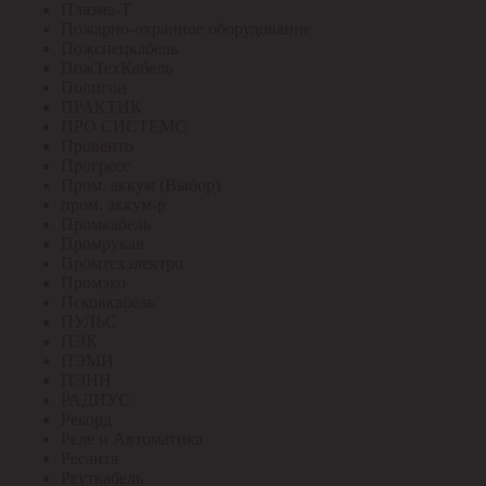
Плазма-Т
Пожарно-охранное оборудование
Пожспецкабель
ПожТехКабель
Полигон
ПРАКТИК
ПРО СИСТЕМС
Провенто
Прогресс
Пром. аккум (Выбор)
пром. аккум-р
Промкабель
Промрукав
Промтехэлектро
Промэко
Псковкабель
ПУЛЬС
ПЭК
ПЭМИ
ПЭНН
РАДИУС
Рекорд
Реле и Автоматика
Ресанта
Реуткабель