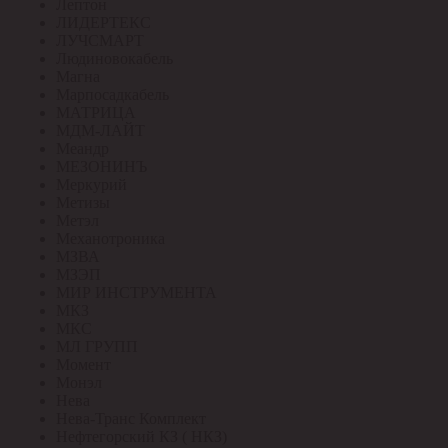
Лептон
ЛИДЕРТЕКС
ЛУЧСМАРТ
Людиновокабель
Магна
Марпосадкабель
МАТРИЦА
МДМ-ЛАЙТ
Меандр
МЕЗОНИНЪ
Меркурий
Метизы
Метэл
Механотроника
МЗВА
МЗЭП
МИР ИНСТРУМЕНТА
МКЗ
МКС
МЛ ГРУПП
Момент
Монэл
Нева
Нева-Транс Комплект
Нефтегорский КЗ ( НКЗ)