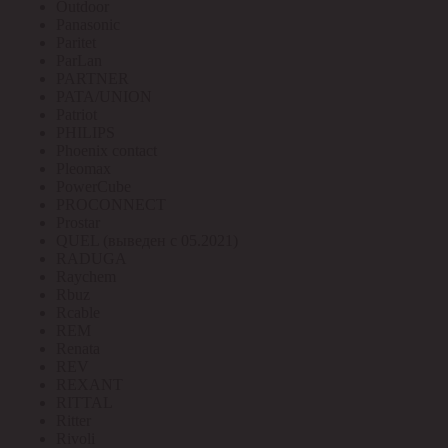
Outdoor
Panasonic
Paritet
ParLan
PARTNER
PATA/UNION
Patriot
PHILIPS
Phoenix contact
Pleomax
PowerCube
PROCONNECT
Prostar
QUEL (выведен с 05.2021)
RADUGA
Raychem
Rbuz
Rcable
REM
Renata
REV
REXANT
RITTAL
Ritter
Rivoli