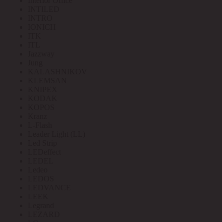
Interior Office
INTILED
INTRO
IONICH
ITK
ITL
Jazzway
Jung
KALASHNIKOV
KLEMSAN
KNIPEX
KODAK
KOPOS
Kranz
L-Flash
Leader Light (LL)
Led Strip
LEDeffect
LEDEL
Ledeo
LEDOS
LEDVANCE
LEEK
Legrand
LEZARD