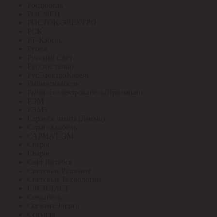
Росдюбель
РОСМЕН
РОСТОК-ЭЛЕКТРО
РСК
РТ-Кабель
Рубеж
Русский Свет
Русское тепло
РусЭлектроКабель
Рыбинсккабель
Рыбинскэлектрокабель(Призмиан)
РЭМ
РЭМЗ
Саранск лампа (Лисма)
Сарансккабель
САРМАТ-ЭМ
Сварог
Сварог
Свет Витебск
Световые Решения
Световые Технологии
СДСПЛАСТ
Севкабель
СегментЭнерго
Секунда