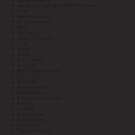
Дмитров-кабель
доп.детали СВЕТИЛЬНИКИ NO name
ДЭА
Евроавтоматика
ЕГ (Еврогарант)
ЕКА
ЖБ Опоры
Завод Пластмасс
Заря
Зебра
ЗКМК
ЗСП (Trilux)
ЗЭТАРУС
ИвКЗ (Ивановский)
ИМПУЛЬС
Интерсвет
Иркутсккабель
КабельМаш
КабельЭлектроСвязь
Кабэкс
КАВИК
Кавказкабель
Кавказкабель
Камкабель
Каспий Электро