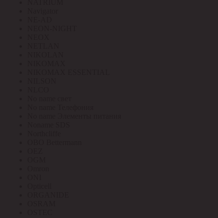
NATRIUM
Navigator
NE-AD
NEON-NIGHT
NEOX
NETLAN
NIKOLAN
NIKOMAX
NIKOMAX ESSENTIAL
NILSON
NLCO
No name свет
No name Телефония
No name Элементы питания
Noname SDS
Northcliffe
OBO Bettermann
OEZ
OGM
Omron
ONI
Opticell
ORGANIDE
OSRAM
OSTEC