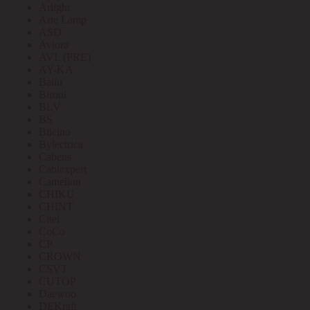
Arlight
Arte Lamp
ASD
Aviora
AVL (PRE)
AY-KA
Ballu
Bironi
BLV
BS
Bticino
Bylectrica
Cabeus
Cablexpert
Camelion
CHIKU
CHINT
Citel
CoCo
CP
CROWN
CSVT
CUTOP
Daewoo
DEKraft