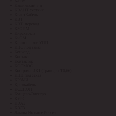
Катэм
Кашинский З-д
КВАНТ счетчик
КвантКабель
КВТ
КВТ_перевод
КЗОЦМ
Кирскабель
КиЭМ
Клинцовское УПП
КНС под заказ
Конкорд
Контакт
Контактор
КОСМОС
Кострома ИК1 (Транс-ры Т0,66)
КПП под заказ
КРЗМИ
Кромкабель
КСЕНОН
Кунцево-Электро
КУРС
КЭАЗ
КЭЛЗ
Лампы No name Россия