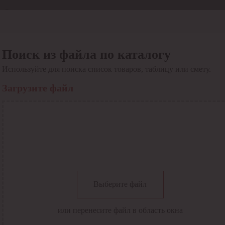
Отдел продаж
8 800 6000-600
Каталог
Акции
Поиск из файла по каталогу
Сервис
Используйте для поиска список товаров, таблицу или смету.
Инструкция по работе
с сервисом
Загрузите файл
Оплата
Сервис ЭДО
Сервис ИТС-КА
Сервис API
Контакты
О компании
Вход
Регистрация
Крупнейший поставщик электро-технической продукции в
Выберите файл
России
Найти
или перенесите файл в область окна
Искать по всем разделам