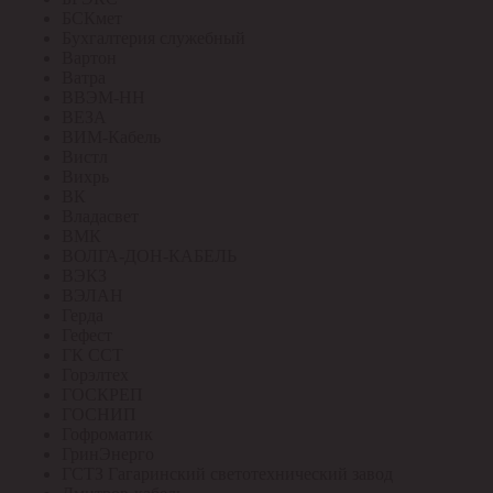
БСКмет
Бухгалтерия служебный
Вартон
Ватра
ВВЭМ-НН
ВЕЗА
ВИМ-Кабель
Вистл
Вихрь
ВК
Владасвет
ВМК
ВОЛГА-ДОН-КАБЕЛЬ
ВЭКЗ
ВЭЛАН
Герда
Гефест
ГК ССТ
Горэлтех
ГОСКРЕП
ГОСНИП
Гофроматик
ГринЭнерго
ГСТЗ Гагаринский светотехнический завод