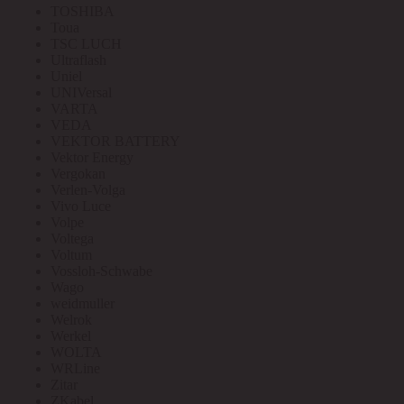
TOSHIBA
Toua
TSC LUCH
Ultraflash
Uniel
UNIVersal
VARTA
VEDA
VEKTOR BATTERY
Vektor Energy
Vergokan
Verlen-Volga
Vivo Luce
Volpe
Voltega
Voltum
Vossloh-Schwabe
Wago
weidmuller
Welrok
Werkel
WOLTA
WRLine
Zitar
ZKabel