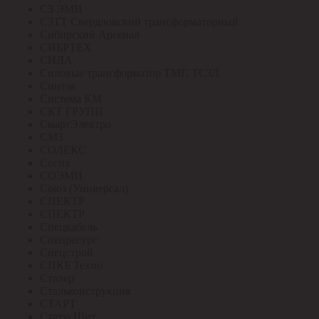
СЗ ЭМИ
СЗТТ Свердловский трансформаторный
Сибирский Арсенал
СИБРТЕХ
СИЛА
Силовые трансформатор ТМГ, ТСЗЛ
Синтэк
Система КМ
СКТ ГРУПП
СмартЭлектро
СМЗ
СОЛЕКС
Сосна
СОЭМИ
Союз (Универсал)
СПЕКТР
СПЕКТР
Спецкабель
Спецресурс
Спецстрой
СПКБ Техно
Сталер
Стальконструкция
СТАРТ
СтатусЩит