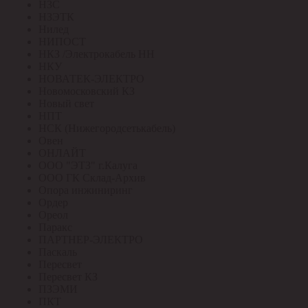
НЗС
НЗЭТК
Нилед
НИПОСТ
НКЗ /Электрокабель НН
НКУ
НОВАТЕК-ЭЛЕКТРО
Новомосковский КЗ
Новый свет
НПТ
НСК (Нижегородсетькабель)
Овен
ОНЛАЙТ
ООО "ЭТЗ" г.Калуга
ООО ГК Склад-Архив
Опора инжиниринг
Ордер
Ореол
Паракс
ПАРТНЕР-ЭЛЕКТРО
Паскаль
Пересвет
Пересвет КЗ
ПЗЭМИ
ПКТ