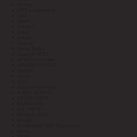
Аватех
АИР эл.двигатель
АКЗ
Актей
Алюмет
Алюр
Амира
Апатор
Аргос Трейд
Ардатов АСТЗ
АРМ-Технолоджи
АРМИЯ РОССИИ
Арсенал
Астра
Атон
Ашасветотехника
АЭРОСИГНАЛ
БАЛТКАБЕЛЬ
БАРАБАНЫ
БАСТИОН
Беларусь ЭУИ
Белкаб
Белорецкий ЭМЗ "Максимум"
Болид
БРЭКС