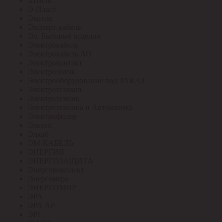
Штиль
Э-Пласт
Экотон
Эксперт-кабель
Эл. Бытовые изделия
Электрокабель
Электрокабель АО
Электроконтакт
Электролоток
Электрооборудование под ЗАКАЗ
Электротехмаш
Электротехник
Электротехника и Автоматика
Электрофидер
Элетех
Элкаб
ЭМ-КАБЕЛЬ
ЭНЕРГИЯ
ЭНЕРГОЗАЩИТА
Энергокомплект
Энергомера
ЭНЕРГОМИР
ЭРА
ЭРА АР
ЭРГ