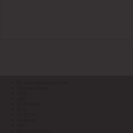
По всем кодам
По всем кодам
Код Толедо
Код производителя
Код РАЭК
Код ETIM
Код РС
Код ЭТМ
Прочие
По всем производителям
По всем производителям
.Systeme Electric
ABB
ABL
AGIS Profile
ALB
ALTECO
Ansmann
APC
Apeyron Electrics