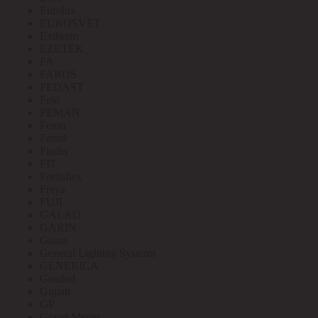
Eurolux
EUROSVET
Extherm
EZETEK
FA
FAROS
FEDAST
Felo
FEMAN
Feron
Ferrol
Finder
FIT
Fortisflex
Freya
FUJI
GALAD
GARIN
Gauss
General Lighting Systems
GENERICA
Geniled
Gigant
GP
Grand Meyer