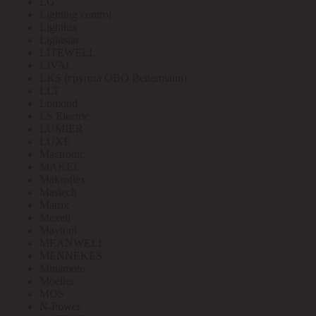
LG
Lighting control
Lightlux
Lightstar
LITEWELL
LIVAL
LKS (группа OBO Bettermann)
LLT
Lomond
LS Electric
LUMIER
LUXE
Mactronic
MAKEL
Makroflex
Mastech
Matrix
Maxell
Maytoni
MEANWELL
MENNEKES
Minamoto
Moeller
MOS
N-Power