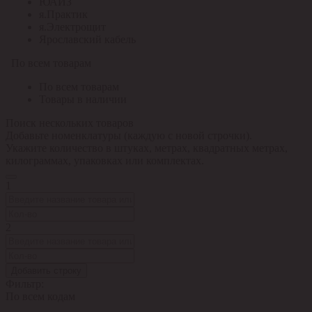
ЮАИЗ
я.Практик
я.Электрощит
Ярославский кабель
По всем товарам
По всем товарам
Товары в наличии
Поиск нескольких товаров
Добавьте номенклатуры (каждую с новой строчки).
Укажите количество в штуках, метрах, квадратных метрах,
килограммах, упаковках или комплектах.
1
2
Добавить строку
Фильтр:
По всем кодам