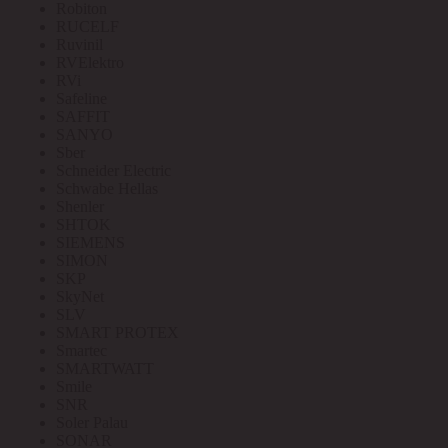
Robiton
RUCELF
Ruvinil
RVElektro
RVi
Safeline
SAFFIT
SANYO
Sber
Schneider Electric
Schwabe Hellas
Shenler
SHTOK
SIEMENS
SIMON
SKP
SkyNet
SLV
SMART PROTEX
Smartec
SMARTWATT
Smile
SNR
Soler Palau
SONAR