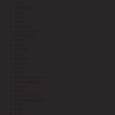
Delta
DENKIRS
Diod
Diora
DKC
DOMTOK
DORI/Blackmor
DURACELL
DUWI
EAE
EATON
Ecola
Econex
Ecoplast
EKF
Elbox
Electrolux Zanussi
Elektrostandard
Emafyl
EMAS
ENERGIZER
ERA Вентиляция
ESB
ESEN
ETA