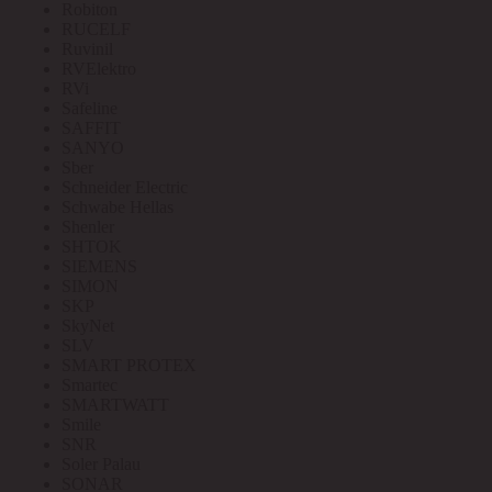
Robiton
RUCELF
Ruvinil
RVElektro
RVi
Safeline
SAFFIT
SANYO
Sber
Schneider Electric
Schwabe Hellas
Shenler
SHTOK
SIEMENS
SIMON
SKP
SkyNet
SLV
SMART PROTEX
Smartec
SMARTWATT
Smile
SNR
Soler Palau
SONAR