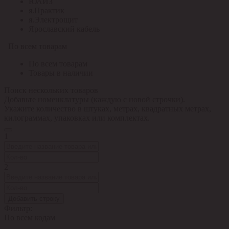
ЮАИЗ
я.Практик
я.Электрощит
Ярославский кабель
По всем товарам
По всем товарам
Товары в наличии
Поиск нескольких товаров
Добавьте номенклатуры (каждую с новой строчки).
Укажите количество в штуках, метрах, квадратных метрах,
килограммах, упаковках или комплектах.
1
2
Добавить строку
Фильтр:
По всем кодам