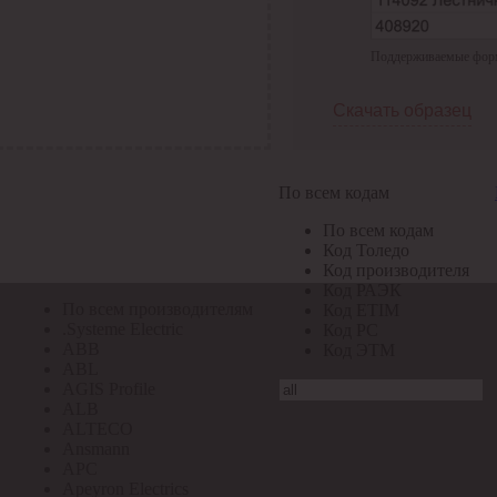
По всем кодам
Поддерживаемые формат
По всем кодам
Код Толедо
Код производителя
Скачать образец
Код РАЭК
Код ETIM
Код РС
Код ЭТМ
По всем кодам
Прочие
По всем кодам
По всем производителям
Код Толедо
Код производителя
Код РАЭК
По всем производителям
Код ETIM
.Systeme Electric
Код РС
ABB
Код ЭТМ
ABL
AGIS Profile
ALB
ALTECO
Ansmann
APC
Apeyron Electrics