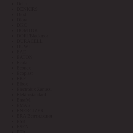
Delta
DENKIRS
Diod
Diora
DKC
DOMTOK
DORI/Blackmor
DURACELL
DUWI
EAE
EATON
Ecola
Econex
Ecoplast
EKF
Elbox
Electrolux Zanussi
Elektrostandard
Emafyl
EMAS
ENERGIZER
ERA Вентиляция
ESB
ESEN
ETA