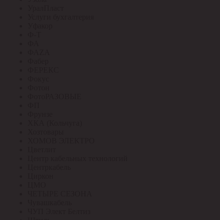
УралПласт
Услуги бухгалтерия
Уфакор
Ф-Т
ФА
ФАZА
Фабер
ФЕРЕКС
Фокус
Фотон
ФотоРАЗОВЫЕ
ФП
Фрунзе
ХКА (Кольчуга)
Хозтовары
ХОМОВ ЭЛЕКТРО
Цветлит
Центр кабельных технологий
Центркабель
Циркон
ЦМО
ЧЕТЫРЕ СЕЗОНА
Чувашкабель
ЧУП Элект Белтиз