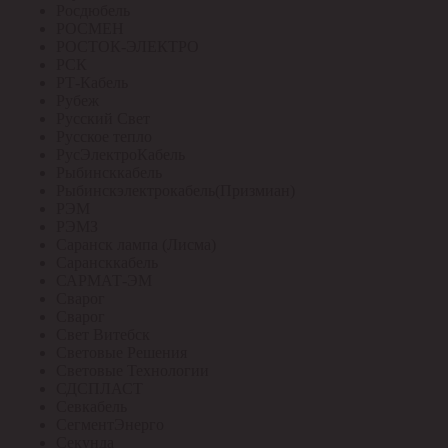
Росдюбель
РОСМЕН
РОСТОК-ЭЛЕКТРО
РСК
РТ-Кабель
Рубеж
Русский Свет
Русское тепло
РусЭлектроКабель
Рыбинсккабель
Рыбинскэлектрокабель(Призмиан)
РЭМ
РЭМЗ
Саранск лампа (Лисма)
Сарансккабель
САРМАТ-ЭМ
Сварог
Сварог
Свет Витебск
Световые Решения
Световые Технологии
СДСПЛАСТ
Севкабель
СегментЭнерго
Секунда