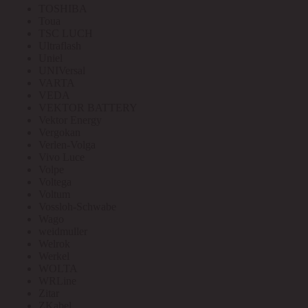
TOSHIBA
Toua
TSC LUCH
Ultraflash
Uniel
UNIVersal
VARTA
VEDA
VEKTOR BATTERY
Vektor Energy
Vergokan
Verlen-Volga
Vivo Luce
Volpe
Voltega
Voltum
Vossloh-Schwabe
Wago
weidmuller
Welrok
Werkel
WOLTA
WRLine
Zitar
ZKabel