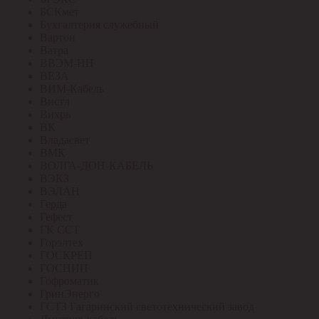
БСКмет
Бухгалтерия служебный
Вартон
Ватра
ВВЭМ-НН
ВЕЗА
ВИМ-Кабель
Вистл
Вихрь
ВК
Владасвет
ВМК
ВОЛГА-ДОН-КАБЕЛЬ
ВЭКЗ
ВЭЛАН
Герда
Гефест
ГК ССТ
Горэлтех
ГОСКРЕП
ГОСНИП
Гофроматик
ГринЭнерго
ГСТЗ Гагаринский светотехнический завод