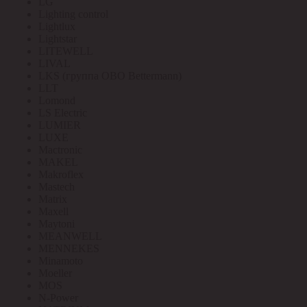
LG
Lighting control
Lightlux
Lightstar
LITEWELL
LIVAL
LKS (группа OBO Bettermann)
LLT
Lomond
LS Electric
LUMIER
LUXE
Mactronic
MAKEL
Makroflex
Mastech
Matrix
Maxell
Maytoni
MEANWELL
MENNEKES
Minamoto
Moeller
MOS
N-Power