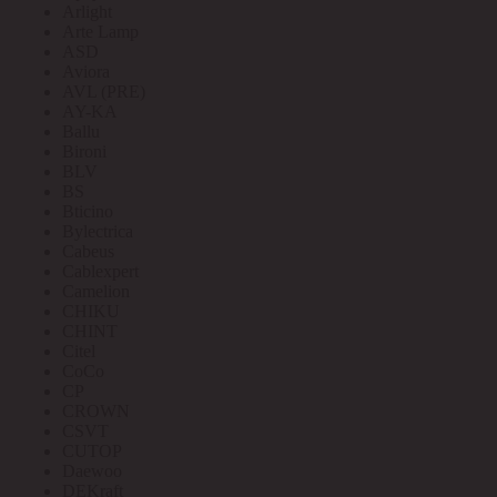
Arlight
Arte Lamp
ASD
Aviora
AVL (PRE)
AY-KA
Ballu
Bironi
BLV
BS
Bticino
Bylectrica
Cabeus
Cablexpert
Camelion
CHIKU
CHINT
Citel
CoCo
CP
CROWN
CSVT
CUTOP
Daewoo
DEKraft