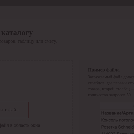
Отдел продаж
8 800 6000-600
Каталог
Акции
 каталогу
Сервис
товаров, таблицу или смету.
Инструкция по работе
с сервисом
Оплата
Сервис ЭДО
Сервис ИТС-КА
Пример файла
Сервис API
Загружаемый файл долже
Контакты
О компании
столбцов, где первый ст
Вход
Регистрация
товара, второй столбец 
количество запросов 50.
Крупнейший поставщик электро-технической продукции в
ите файл
России
Найти
файл в область окна
Искать по всем разделам