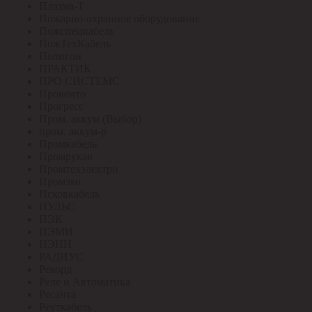
Плазма-Т
Пожарно-охранное оборудование
Пожспецкабель
ПожТехКабель
Полигон
ПРАКТИК
ПРО СИСТЕМС
Провенто
Прогресс
Пром. аккум (Выбор)
пром. аккум-р
Промкабель
Промрукав
Промтехэлектро
Промэко
Псковкабель
ПУЛЬС
ПЭК
ПЭМИ
ПЭНН
РАДИУС
Рекорд
Реле и Автоматика
Ресанта
Реуткабель