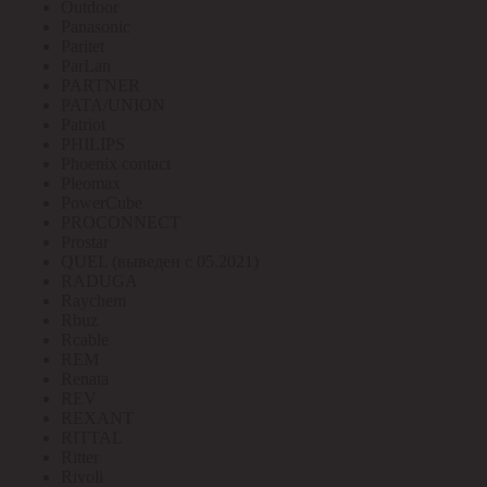
Outdoor
Panasonic
Paritet
ParLan
PARTNER
PATA/UNION
Patriot
PHILIPS
Phoenix contact
Pleomax
PowerCube
PROCONNECT
Prostar
QUEL (выведен с 05.2021)
RADUGA
Raychem
Rbuz
Rcable
REM
Renata
REV
REXANT
RITTAL
Ritter
Rivoli