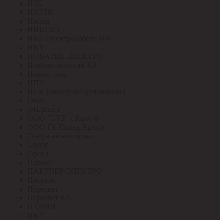
НЗС
НЗЭТК
Нилед
НИПОСТ
НКЗ /Электрокабель НН
НКУ
НОВАТЕК-ЭЛЕКТРО
Новомосковский КЗ
Новый свет
НПТ
НСК (Нижегородсетькабель)
Овен
ОНЛАЙТ
ООО "ЭТЗ" г.Калуга
ООО ГК Склад-Архив
Опора инжиниринг
Ордер
Ореол
Паракс
ПАРТНЕР-ЭЛЕКТРО
Паскаль
Пересвет
Пересвет КЗ
ПЗЭМИ
ПКТ