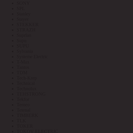
SONY
SPL
Stanley
Stayer
STEKKER
STRAZH
Suprlan
Supu
SUPU
Sylvania
Systeme Electric
T-Max
Tantos
TDM
Tech-Krep
Technical
Technolux
TEHSTRONG
Tekfor
Terneo
Tetenal
TIMBERK
TLK
TOKER
TOKOV ELECTRIC