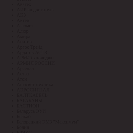
Аватех
АИР эл.двигатель
АКЗ
Актей
Алюмет
Алюр
Амира
Апатор
Аргос Трейд
Ардатов АСТЗ
АРМ-Технолоджи
АРМИЯ РОССИИ
Арсенал
Астра
Атон
Ашасветотехника
АЭРОСИГНАЛ
БАЛТКАБЕЛЬ
БАРАБАНЫ
БАСТИОН
Беларусь ЭУИ
Белкаб
Белорецкий ЭМЗ "Максимум"
Болид
БРЭКС