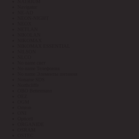
NATRIUM
Navigator
NE-AD
NEON-NIGHT
NEOX
NETLAN
NIKOLAN
NIKOMAX
NIKOMAX ESSENTIAL
NILSON
NLCO
No name свет
No name Телефония
No name Элементы питания
Noname SDS
Northcliffe
OBO Bettermann
OEZ
OGM
Omron
ONI
Opticell
ORGANIDE
OSRAM
OSTEC