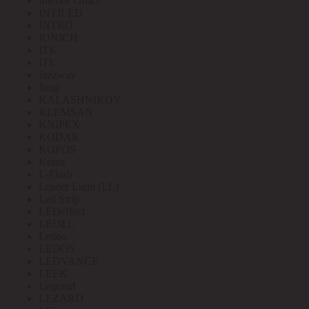
Interior Office
INTILED
INTRO
IONICH
ITK
ITL
Jazzway
Jung
KALASHNIKOV
KLEMSAN
KNIPEX
KODAK
KOPOS
Kranz
L-Flash
Leader Light (LL)
Led Strip
LEDeffect
LEDEL
Ledeo
LEDOS
LEDVANCE
LEEK
Legrand
LEZARD