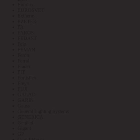
Eurolux
EUROSVET
Extherm
EZETEK
FA
FAROS
FEDAST
Felo
FEMAN
Feron
Ferrol
Finder
FIT
Fortisflex
Freya
FUJI
GALAD
GARIN
Gauss
General Lighting Systems
GENERICA
Geniled
Gigant
GP
Grand Meyer