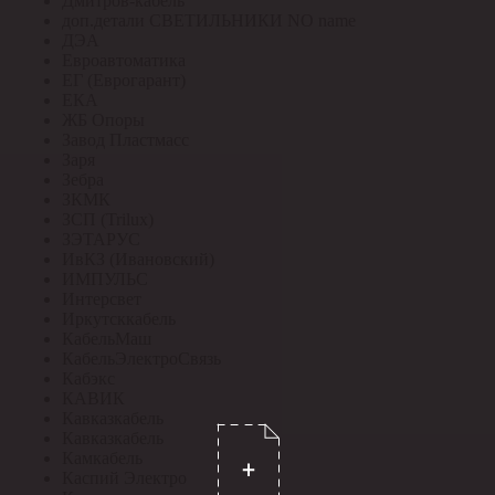
Дмитров-кабель
доп.детали СВЕТИЛЬНИКИ NO name
ДЭА
Евроавтоматика
ЕГ (Еврогарант)
ЕКА
ЖБ Опоры
Завод Пластмасс
Заря
Зебра
ЗКМК
ЗСП (Trilux)
ЗЭТАРУС
ИвКЗ (Ивановский)
ИМПУЛЬС
Интерсвет
Иркутсккабель
КабельМаш
КабельЭлектроСвязь
Кабэкс
КАВИК
Кавказкабель
Кавказкабель
Камкабель
Каспий Электро