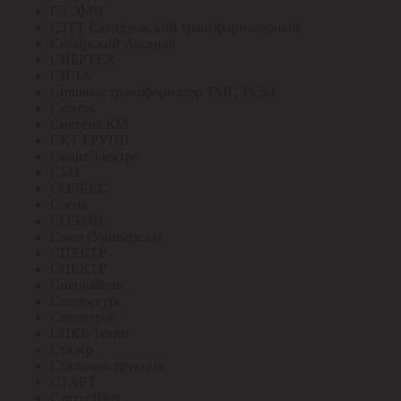
СЗ ЭМИ
СЗТТ Свердловский трансформаторный
Сибирский Арсенал
СИБРТЕХ
СИЛА
Силовые трансформатор ТМГ, ТСЗЛ
Синтэк
Система КМ
СКТ ГРУПП
СмартЭлектро
СМЗ
СОЛЕКС
Сосна
СОЭМИ
Союз (Универсал)
СПЕКТР
СПЕКТР
Спецкабель
Спецресурс
Спецстрой
СПКБ Техно
Сталер
Стальконструкция
СТАРТ
СтатусЩит