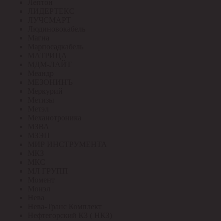
Лептон
ЛИДЕРТЕКС
ЛУЧСМАРТ
Людиновокабель
Магна
Марпосадкабель
МАТРИЦА
МДМ-ЛАЙТ
Меандр
МЕЗОНИНЪ
Меркурий
Метизы
Метэл
Механотроника
МЗВА
МЗЭП
МИР ИНСТРУМЕНТА
МКЗ
МКС
МЛ ГРУПП
Момент
Монэл
Нева
Нева-Транс Комплект
Нефтегорский КЗ ( НКЗ)