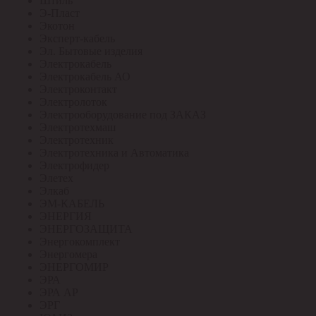
Штиль
Э-Пласт
Экотон
Эксперт-кабель
Эл. Бытовые изделия
Электрокабель
Электрокабель АО
Электроконтакт
Электролоток
Электрооборудование под ЗАКАЗ
Электротехмаш
Электротехник
Электротехника и Автоматика
Электрофидер
Элетех
Элкаб
ЭМ-КАБЕЛЬ
ЭНЕРГИЯ
ЭНЕРГОЗАЩИТА
Энергокомплект
Энергомера
ЭНЕРГОМИР
ЭРА
ЭРА АР
ЭРГ