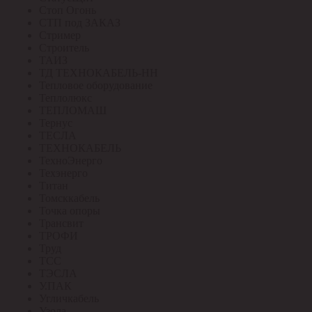
Стоп Огонь
СТП под ЗАКАЗ
Стример
Строитель
ТАИЗ
ТД ТЕХНОКАБЕЛЬ-НН
Тепловое оборудование
Теплолюкс
ТЕПЛОМАШ
Тернус
ТЕСЛА
ТЕХНОКАБЕЛЬ
ТехноЭнерго
Техэнерго
Титан
Томсккабель
Точка опоры
Трансвит
ТРОФИ
Труд
ТСС
ТЭСЛА
У.ПАК
Угличкабель
Узола