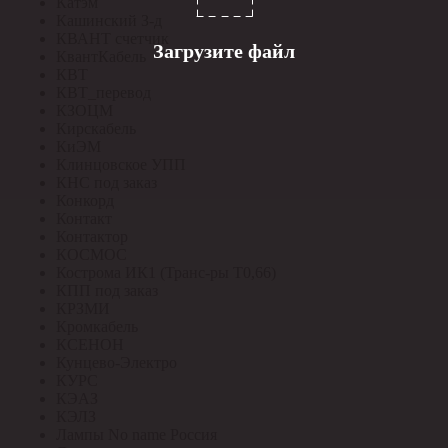
Катэм
Кашинский З-д
КВАНТ счетчик
Загрузите файл
КвантКабель
КВТ
КВТ_перевод
КЗОЦМ
Кирскабель
КиЭМ
Клинцовское УПП
КНС под заказ
Конкорд
Контакт
Контактор
КОСМОС
Кострома ИК1 (Транс-ры Т0,66)
КПП под заказ
КРЗМИ
Кромкабель
КСЕНОН
Кунцево-Электро
КУРС
КЭАЗ
КЭЛЗ
Лампы No name Россия