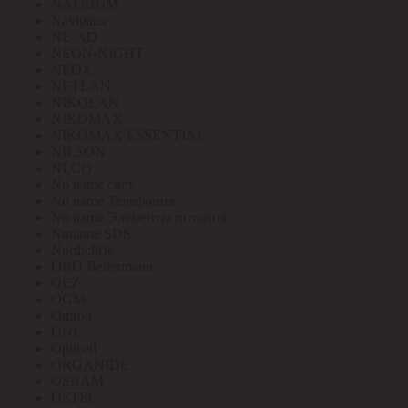
NATRIUM
Navigator
NE-AD
NEON-NIGHT
NEOX
NETLAN
NIKOLAN
NIKOMAX
NIKOMAX ESSENTIAL
NILSON
NLCO
No name свет
No name Телефония
No name Элементы питания
Noname SDS
Northcliffe
OBO Bettermann
OEZ
OGM
Omron
ONI
Opticell
ORGANIDE
OSRAM
OSTEC