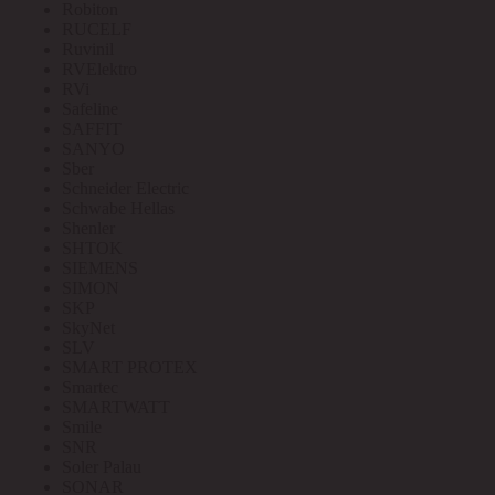
Robiton
RUCELF
Ruvinil
RVElektro
RVi
Safeline
SAFFIT
SANYO
Sber
Schneider Electric
Schwabe Hellas
Shenler
SHTOK
SIEMENS
SIMON
SKP
SkyNet
SLV
SMART PROTEX
Smartec
SMARTWATT
Smile
SNR
Soler Palau
SONAR