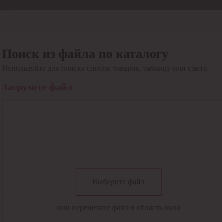
Отдел продаж
8 800 6000-600
Каталог
Акции
Поиск из файла по каталогу
Сервис
Используйте для поиска список товаров, таблицу или смету.
Инструкция по работе
с сервисом
Загрузите файл
Оплата
Сервис ЭДО
Сервис ИТС-КА
Сервис API
Контакты
О компании
Вход
Регистрация
Крупнейший поставщик электро-технической продукции в
Выберите файл
России
Найти
или перенесите файл в область окна
Искать по всем разделам