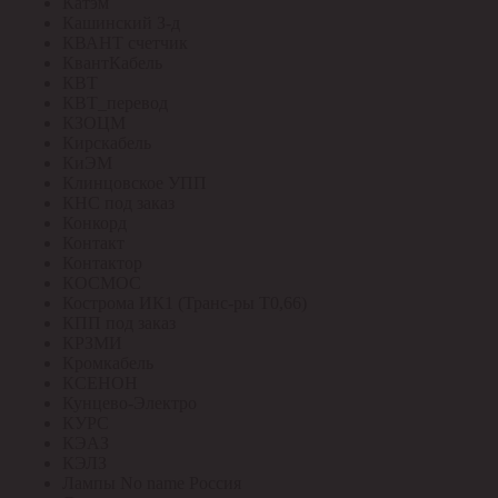
Катэм
Кашинский З-д
КВАНТ счетчик
КвантКабель
КВТ
КВТ_перевод
КЗОЦМ
Кирскабель
КиЭМ
Клинцовское УПП
КНС под заказ
Конкорд
Контакт
Контактор
КОСМОС
Кострома ИК1 (Транс-ры Т0,66)
КПП под заказ
КРЗМИ
Кромкабель
КСЕНОН
Кунцево-Электро
КУРС
КЭАЗ
КЭЛЗ
Лампы No name Россия