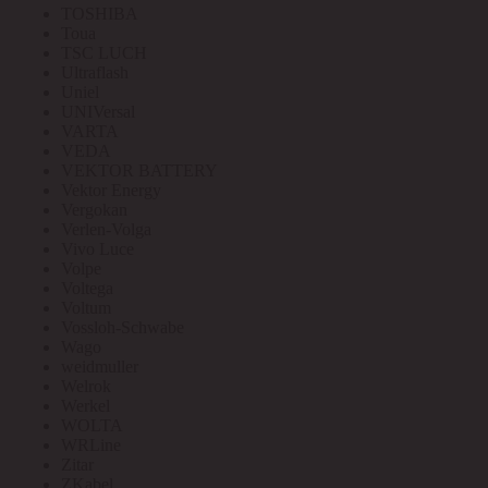
TOSHIBA
Toua
TSC LUCH
Ultraflash
Uniel
UNIVersal
VARTA
VEDA
VEKTOR BATTERY
Vektor Energy
Vergokan
Verlen-Volga
Vivo Luce
Volpe
Voltega
Voltum
Vossloh-Schwabe
Wago
weidmuller
Welrok
Werkel
WOLTA
WRLine
Zitar
ZKabel