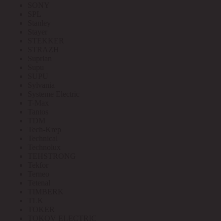
SONY
SPL
Stanley
Stayer
STEKKER
STRAZH
Suprlan
Supu
SUPU
Sylvania
Systeme Electric
T-Max
Tantos
TDM
Tech-Krep
Technical
Technolux
TEHSTRONG
Tekfor
Terneo
Tetenal
TIMBERK
TLK
TOKER
TOKOV ELECTRIC