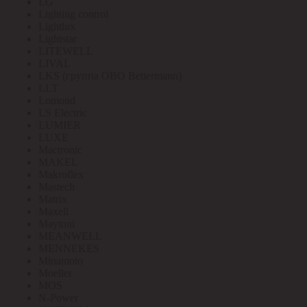
LG
Lighting control
Lightlux
Lightstar
LITEWELL
LIVAL
LKS (группа OBO Bettermann)
LLT
Lomond
LS Electric
LUMIER
LUXE
Mactronic
MAKEL
Makroflex
Mastech
Matrix
Maxell
Maytoni
MEANWELL
MENNEKES
Minamoto
Moeller
MOS
N-Power