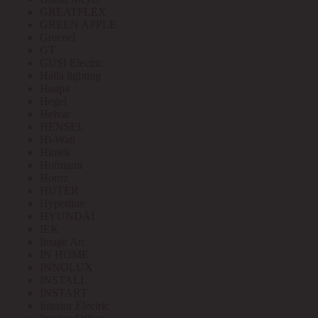
GREATFLEX
GREEN APPLE
Greenel
GT
GUSI Electric
Halla lighting
Haupa
Hegel
Helvar
HENSEL
Hi-Watt
Hintek
Hofmann
Horoz
HUTER
Hyperline
HYUNDAI
IEK
Image Art
IN HOME
INNOLUX
INSTALL
INSTART
Interior Electric