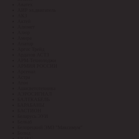
Аватех
АИР эл.двигатель
АКЗ
Актей
Алюмет
Алюр
Амира
Апатор
Аргос Трейд
Ардатов АСТЗ
АРМ-Технолоджи
АРМИЯ РОССИИ
Арсенал
Астра
Атон
Ашасветотехника
АЭРОСИГНАЛ
БАЛТКАБЕЛЬ
БАРАБАНЫ
БАСТИОН
Беларусь ЭУИ
Белкаб
Белорецкий ЭМЗ "Максимум"
Болид
БРЭКС