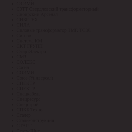
СЗ ЭМИ
СЗТТ Свердловский трансформаторный
Сибирский Арсенал
СИБРТЕХ
СИЛА
Силовые трансформатор ТМГ, ТСЗЛ
Синтэк
Система КМ
СКТ ГРУПП
СмартЭлектро
СМЗ
СОЛЕКС
Сосна
СОЭМИ
Союз (Универсал)
СПЕКТР
СПЕКТР
Спецкабель
Спецресурс
Спецстрой
СПКБ Техно
Сталер
Стальконструкция
СТАРТ
СтатусЩит