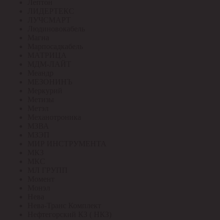
Лептон
ЛИДЕРТЕКС
ЛУЧСМАРТ
Людиновокабель
Магна
Марпосадкабель
МАТРИЦА
МДМ-ЛАЙТ
Меандр
МЕЗОНИНЪ
Меркурий
Метизы
Метэл
Механотроника
МЗВА
МЗЭП
МИР ИНСТРУМЕНТА
МКЗ
МКС
МЛ ГРУПП
Момент
Монэл
Нева
Нева-Транс Комплект
Нефтегорский КЗ ( НКЗ)