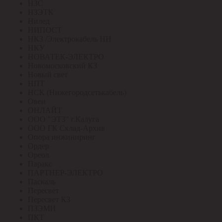
НЗС
НЗЭТК
Нилед
НИПОСТ
НКЗ /Электрокабель НН
НКУ
НОВАТЕК-ЭЛЕКТРО
Новомосковский КЗ
Новый свет
НПТ
НСК (Нижегородсетькабель)
Овен
ОНЛАЙТ
ООО "ЭТЗ" г.Калуга
ООО ГК Склад-Архив
Опора инжиниринг
Ордер
Ореол
Паракс
ПАРТНЕР-ЭЛЕКТРО
Паскаль
Пересвет
Пересвет КЗ
ПЗЭМИ
ПКТ