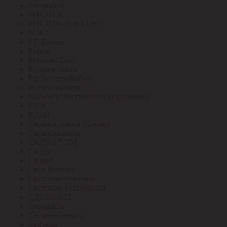
Росдюбель
РОСМЕН
РОСТОК-ЭЛЕКТРО
РСК
РТ-Кабель
Рубеж
Русский Свет
Русское тепло
РусЭлектроКабель
Рыбинсккабель
Рыбинскэлектрокабель(Призмиан)
РЭМ
РЭМЗ
Саранск лампа (Лисма)
Сарансккабель
САРМАТ-ЭМ
Сварог
Сварог
Свет Витебск
Световые Решения
Световые Технологии
СДСПЛАСТ
Севкабель
СегментЭнерго
Секунда