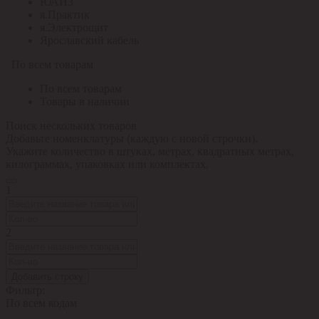
ЮАИЗ
я.Практик
я.Электрощит
Ярославский кабель
По всем товарам
По всем товарам
Товары в наличии
Поиск нескольких товаров
Добавьте номенклатуры (каждую с новой строчки).
Укажите количество в штуках, метрах, квадратных метрах,
килограммах, упаковках или комплектах.
1
2
Добавить строку
Фильтр:
По всем кодам