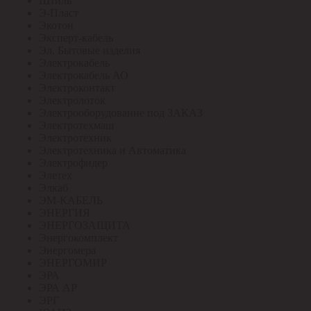
Штиль
Э-Пласт
Экотон
Эксперт-кабель
Эл. Бытовые изделия
Электрокабель
Электрокабель АО
Электроконтакт
Электролоток
Электрооборудование под ЗАКАЗ
Электротехмаш
Электротехник
Электротехника и Автоматика
Электрофидер
Элетех
Элкаб
ЭМ-КАБЕЛЬ
ЭНЕРГИЯ
ЭНЕРГОЗАЩИТА
Энергокомплект
Энергомера
ЭНЕРГОМИР
ЭРА
ЭРА АР
ЭРГ