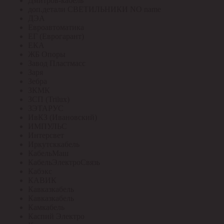
Дмитров-кабель
доп.детали СВЕТИЛЬНИКИ NO name
ДЭА
Евроавтоматика
ЕГ (Еврогарант)
ЕКА
ЖБ Опоры
Завод Пластмасс
Заря
Зебра
ЗКМК
ЗСП (Trilux)
ЗЭТАРУС
ИвКЗ (Ивановский)
ИМПУЛЬС
Интерсвет
Иркутсккабель
КабельМаш
КабельЭлектроСвязь
Кабэкс
КАВИК
Кавказкабель
Кавказкабель
Камкабель
Каспий Электро