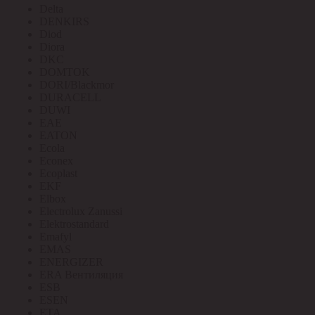
Delta
DENKIRS
Diod
Diora
DKC
DOMTOK
DORI/Blackmor
DURACELL
DUWI
EAE
EATON
Ecola
Econex
Ecoplast
EKF
Elbox
Electrolux Zanussi
Elektrostandard
Emafyl
EMAS
ENERGIZER
ERA Вентиляция
ESB
ESEN
ETA