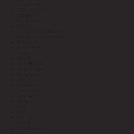
Стоп Огонь
СТП под ЗАКАЗ
Стример
Строитель
ТАИЗ
ТД ТЕХНОКАБЕЛЬ-НН
Тепловое оборудование
Теплолюкс
ТЕПЛОМАШ
Тернус
ТЕСЛА
ТЕХНОКАБЕЛЬ
ТехноЭнерго
Техэнерго
Титан
Томсккабель
Точка опоры
Трансвит
ТРОФИ
Труд
ТСС
ТЭСЛА
У.ПАК
Угличкабель
Узола