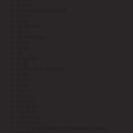
БСКмет
Бухгалтерия служебный
Вартон
Ватра
ВВЭМ-НН
ВЕЗА
ВИМ-Кабель
Вистл
Вихрь
ВК
Владасвет
ВМК
ВОЛГА-ДОН-КАБЕЛЬ
ВЭКЗ
ВЭЛАН
Герда
Гефест
ГК ССТ
Горэлтех
ГОСКРЕП
ГОСНИП
Гофроматик
ГринЭнерго
ГСТЗ Гагаринский светотехнический завод