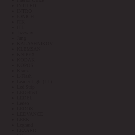
Interior Office
INTILED
INTRO
IONICH
ITK
ITL
Jazzway
Jung
KALASHNIKOV
KLEMSAN
KNIPEX
KODAK
KOPOS
Kranz
L-Flash
Leader Light (LL)
Led Strip
LEDeffect
LEDEL
Ledeo
LEDOS
LEDVANCE
LEEK
Legrand
LEZARD