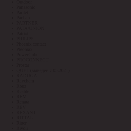
Outdoor
Panasonic
Paritet
ParLan
PARTNER
PATA/UNION
Patriot
PHILIPS
Phoenix contact
Pleomax
PowerCube
PROCONNECT
Prostar
QUEL (выведен с 05.2021)
RADUGA
Raychem
Rbuz
Rcable
REM
Renata
REV
REXANT
RITTAL
Ritter
Rivoli