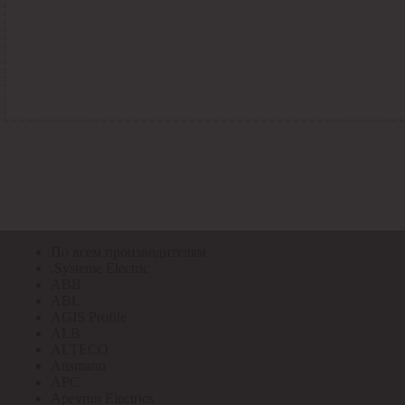
По всем кодам
По всем кодам
Код Толедо
Код производителя
Код РАЭК
Код ETIM
Код РС
Код ЭТМ
Прочие
По всем производителям
По всем производителям
.Systeme Electric
ABB
ABL
AGIS Profile
ALB
ALTECO
Ansmann
APC
Apeyron Electrics