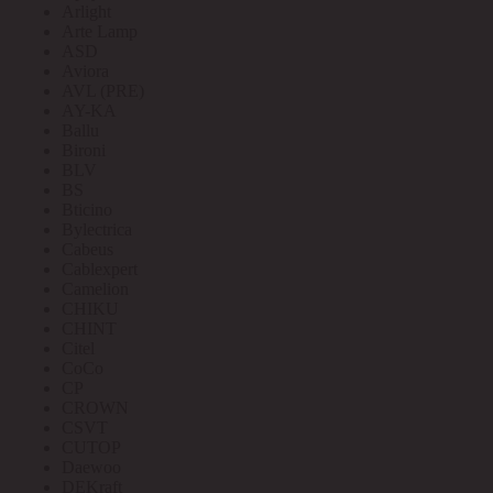
Arlight
Arte Lamp
ASD
Aviora
AVL (PRE)
AY-KA
Ballu
Bironi
BLV
BS
Bticino
Bylectrica
Cabeus
Cablexpert
Camelion
CHIKU
CHINT
Citel
CoCo
CP
CROWN
CSVT
CUTOP
Daewoo
DEKraft