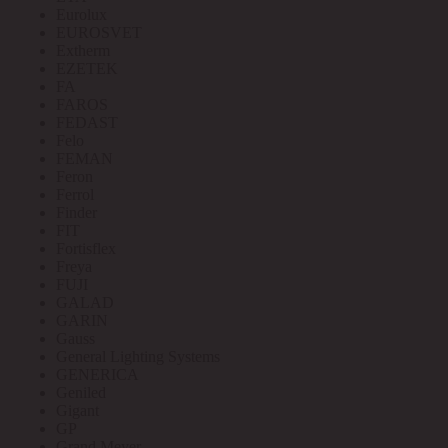
Eurolux
EUROSVET
Extherm
EZETEK
FA
FAROS
FEDAST
Felo
FEMAN
Feron
Ferrol
Finder
FIT
Fortisflex
Freya
FUJI
GALAD
GARIN
Gauss
General Lighting Systems
GENERICA
Geniled
Gigant
GP
Grand Meyer