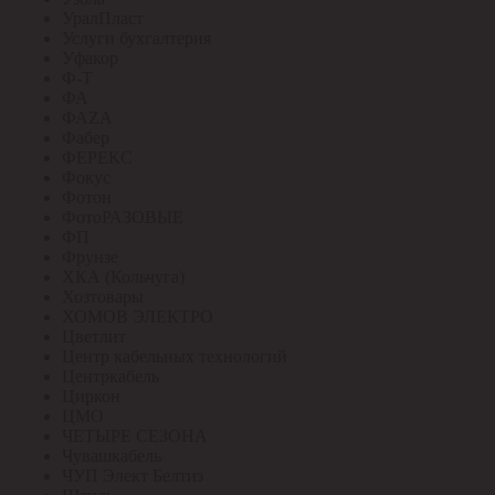
УралПласт
Услуги бухгалтерия
Уфакор
Ф-Т
ФА
ФАZА
Фабер
ФЕРЕКС
Фокус
Фотон
ФотоРАЗОВЫЕ
ФП
Фрунзе
ХКА (Кольчуга)
Хозтовары
ХОМОВ ЭЛЕКТРО
Цветлит
Центр кабельных технологий
Центркабель
Циркон
ЦМО
ЧЕТЫРЕ СЕЗОНА
Чувашкабель
ЧУП Элект Белтиз