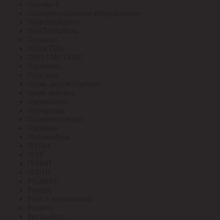
Плазма-Т
Пожарно-охранное оборудование
Пожспецкабель
ПожТехКабель
Полигон
ПРАКТИК
ПРО СИСТЕМС
Провенто
Прогресс
Пром. аккум (Выбор)
пром. аккум-р
Промкабель
Промрукав
Промтехэлектро
Промэко
Псковкабель
ПУЛЬС
ПЭК
ПЭМИ
ПЭНН
РАДИУС
Рекорд
Реле и Автоматика
Ресанта
Реуткабель