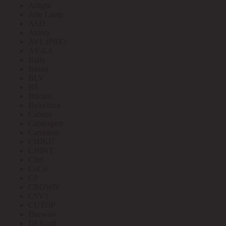
Arlight
Arte Lamp
ASD
Aviora
AVL (PRE)
AY-KA
Ballu
Bironi
BLV
BS
Bticino
Bylectrica
Cabeus
Cablexpert
Camelion
CHIKU
CHINT
Citel
CoCo
CP
CROWN
CSVT
CUTOP
Daewoo
DEKraft