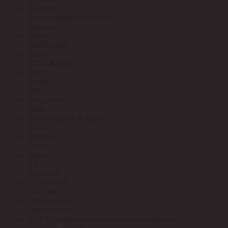
БСКмет
Бухгалтерия служебный
Вартон
Ватра
ВВЭМ-НН
ВЕЗА
ВИМ-Кабель
Вистл
Вихрь
ВК
Владасвет
ВМК
ВОЛГА-ДОН-КАБЕЛЬ
ВЭКЗ
ВЭЛАН
Герда
Гефест
ГК ССТ
Горэлтех
ГОСКРЕП
ГОСНИП
Гофроматик
ГринЭнерго
ГСТЗ Гагаринский светотехнический завод