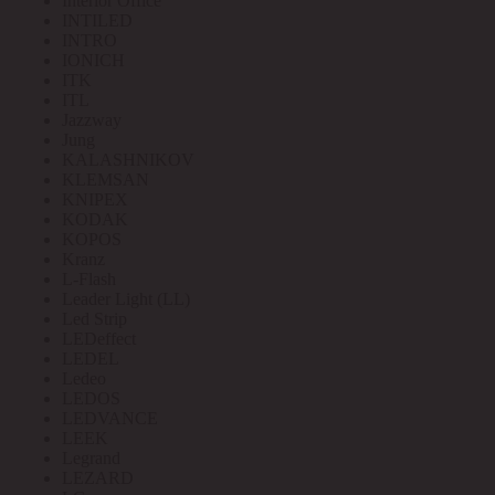
Interior Office
INTILED
INTRO
IONICH
ITK
ITL
Jazzway
Jung
KALASHNIKOV
KLEMSAN
KNIPEX
KODAK
KOPOS
Kranz
L-Flash
Leader Light (LL)
Led Strip
LEDeffect
LEDEL
Ledeo
LEDOS
LEDVANCE
LEEK
Legrand
LEZARD