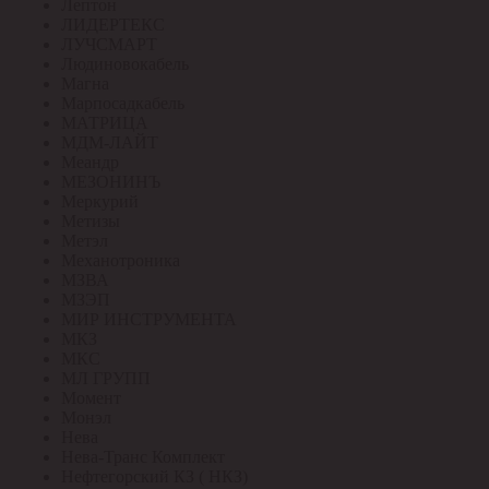
Лептон
ЛИДЕРТЕКС
ЛУЧСМАРТ
Людиновокабель
Магна
Марпосадкабель
МАТРИЦА
МДМ-ЛАЙТ
Меандр
МЕЗОНИНЪ
Меркурий
Метизы
Метэл
Механотроника
МЗВА
МЗЭП
МИР ИНСТРУМЕНТА
МКЗ
МКС
МЛ ГРУПП
Момент
Монэл
Нева
Нева-Транс Комплект
Нефтегорский КЗ ( НКЗ)