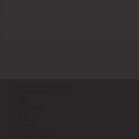
По всем кодам
По всем кодам
Код Толедо
Код производителя
Код РАЭК
Код ETIM
Код РС
Код ЭТМ
Прочие
По всем производителям
По всем производителям
.Systeme Electric
ABB
ABL
AGIS Profile
ALB
ALTECO
Ansmann
APC
Apeyron Electrics