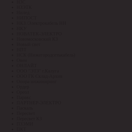
НЗС
НЗЭТК
Нилед
НИПОСТ
НКЗ /Электрокабель НН
НКУ
НОВАТЕК-ЭЛЕКТРО
Новомосковский КЗ
Новый свет
НПТ
НСК (Нижегородсетькабель)
Овен
ОНЛАЙТ
ООО "ЭТЗ" г.Калуга
ООО ГК Склад-Архив
Опора инжиниринг
Ордер
Ореол
Паракс
ПАРТНЕР-ЭЛЕКТРО
Паскаль
Пересвет
Пересвет КЗ
ПЗЭМИ
ПКТ