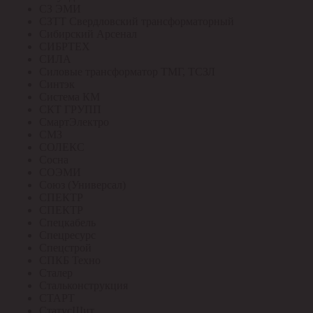
СЗ ЭМИ
СЗТТ Свердловский трансформаторный
Сибирский Арсенал
СИБРТЕХ
СИЛА
Силовые трансформатор ТМГ, ТСЗЛ
Синтэк
Система КМ
СКТ ГРУПП
СмартЭлектро
СМЗ
СОЛЕКС
Сосна
СОЭМИ
Союз (Универсал)
СПЕКТР
СПЕКТР
Спецкабель
Спецресурс
Спецстрой
СПКБ Техно
Сталер
Стальконструкция
СТАРТ
СтатусЩит