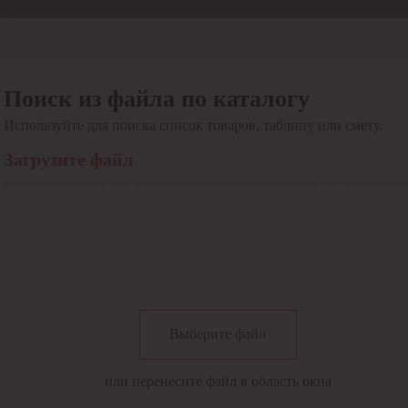
Отдел продаж
8 800 6000-600
Каталог
Акции
Поиск из файла по каталогу
Сервис
Используйте для поиска список товаров, таблицу или смету.
Инструкция по работе
с сервисом
Загрузите файл
Оплата
Сервис ЭДО
Сервис ИТС-КА
Сервис API
Контакты
О компании
Вход
Регистрация
Крупнейший поставщик электро-технической продукции в
Выберите файл
России
Найти
или перенесите файл в область окна
Искать по всем разделам