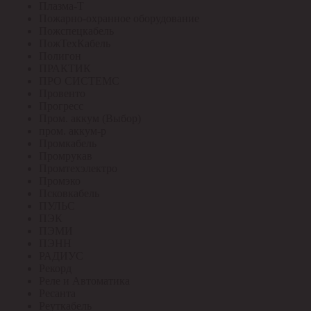
Плазма-Т
Пожарно-охранное оборудование
Пожспецкабель
ПожТехКабель
Полигон
ПРАКТИК
ПРО СИСТЕМС
Провенто
Прогресс
Пром. аккум (Выбор)
пром. аккум-р
Промкабель
Промрукав
Промтехэлектро
Промэко
Псковкабель
ПУЛЬС
ПЭК
ПЭМИ
ПЭНН
РАДИУС
Рекорд
Реле и Автоматика
Ресанта
Реуткабель