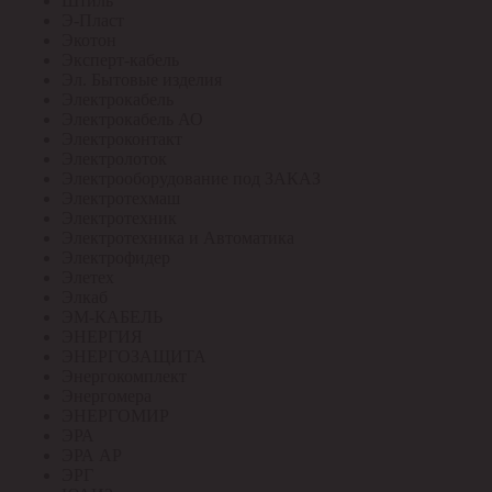
Штиль
Э-Пласт
Экотон
Эксперт-кабель
Эл. Бытовые изделия
Электрокабель
Электрокабель АО
Электроконтакт
Электролоток
Электрооборудование под ЗАКАЗ
Электротехмаш
Электротехник
Электротехника и Автоматика
Электрофидер
Элетех
Элкаб
ЭМ-КАБЕЛЬ
ЭНЕРГИЯ
ЭНЕРГОЗАЩИТА
Энергокомплект
Энергомера
ЭНЕРГОМИР
ЭРА
ЭРА АР
ЭРГ