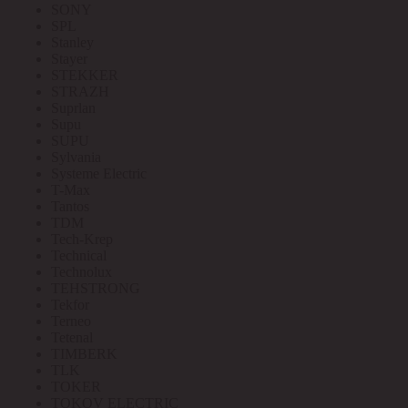
SONY
SPL
Stanley
Stayer
STEKKER
STRAZH
Suprlan
Supu
SUPU
Sylvania
Systeme Electric
T-Max
Tantos
TDM
Tech-Krep
Technical
Technolux
TEHSTRONG
Tekfor
Terneo
Tetenal
TIMBERK
TLK
TOKER
TOKOV ELECTRIC