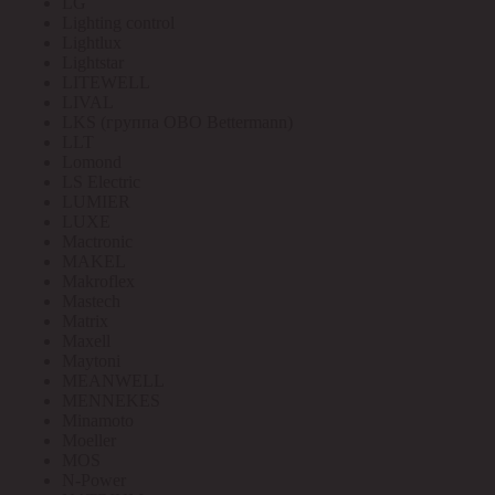
LG
Lighting control
Lightlux
Lightstar
LITEWELL
LIVAL
LKS (группа OBO Bettermann)
LLT
Lomond
LS Electric
LUMIER
LUXE
Mactronic
MAKEL
Makroflex
Mastech
Matrix
Maxell
Maytoni
MEANWELL
MENNEKES
Minamoto
Moeller
MOS
N-Power