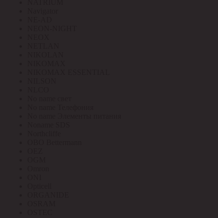
NATRIUM
Navigator
NE-AD
NEON-NIGHT
NEOX
NETLAN
NIKOLAN
NIKOMAX
NIKOMAX ESSENTIAL
NILSON
NLCO
No name свет
No name Телефония
No name Элементы питания
Noname SDS
Northcliffe
OBO Bettermann
OEZ
OGM
Omron
ONI
Opticell
ORGANIDE
OSRAM
OSTEC