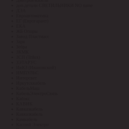
Дмитров-кабель
доп.детали СВЕТИЛЬНИКИ NO name
ДЭА
Евроавтоматика
ЕГ (Еврогарант)
ЕКА
ЖБ Опоры
Завод Пластмасс
Заря
Зебра
ЗКМК
ЗСП (Trilux)
ЗЭТАРУС
ИвКЗ (Ивановский)
ИМПУЛЬС
Интерсвет
Иркутсккабель
КабельМаш
КабельЭлектроСвязь
Кабэкс
КАВИК
Кавказкабель
Кавказкабель
Камкабель
Каспий Электро