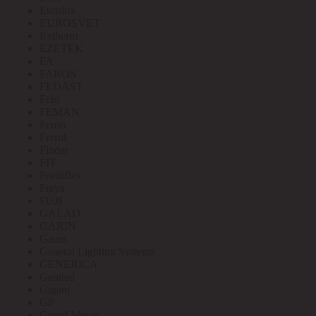
Eurolux
EUROSVET
Extherm
EZETEK
FA
FAROS
FEDAST
Felo
FEMAN
Feron
Ferrol
Finder
FIT
Fortisflex
Freya
FUJI
GALAD
GARIN
Gauss
General Lighting Systems
GENERICA
Geniled
Gigant
GP
Grand Meyer