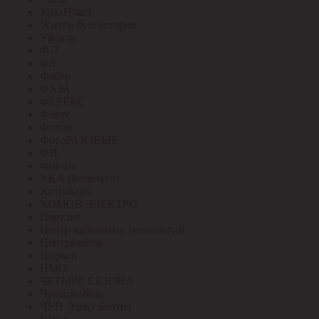
УралПласт
Услуги бухгалтерия
Уфакор
Ф-Т
ФА
Фабер
ФАЗА
ФЕРЕКС
Фокус
Фотон
ФотоРАЗОВЫЕ
ФП
Фрунзе
ХКА (Кольчуга)
Хозтовары
ХОМОВ ЭЛЕКТРО
Цветлит
Центр кабельных технологий
Центркабель
Циркон
ЦМО
ЧЕТЫРЕ СЕЗОНА
Чувашкабель
ЧУП Элект Белтиз