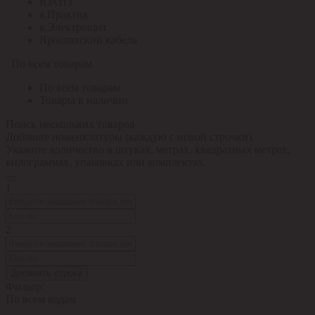
ЮАИЗ
я.Практик
я.Электрощит
Ярославский кабель
По всем товарам
По всем товарам
Товары в наличии
Поиск нескольких товаров
Добавьте номенклатуры (каждую с новой строчки).
Укажите количество в штуках, метрах, квадратных метрах,
килограммах, упаковках или комплектах.
1
2
Добавить строку
Фильтр:
По всем кодам