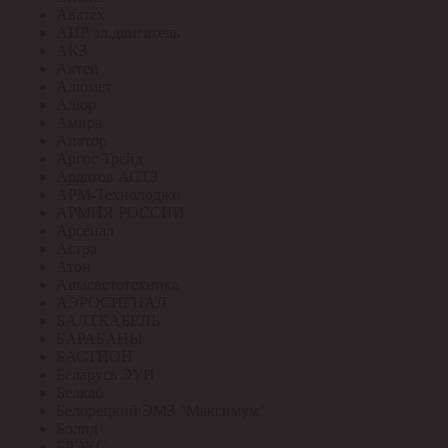
Аватех
АИР эл.двигатель
АКЗ
Актей
Алюмет
Алюр
Амира
Апатор
Аргос Трейд
Ардатов АСТЗ
АРМ-Технолоджи
АРМИЯ РОССИИ
Арсенал
Астра
Атон
Ашасветотехника
АЭРОСИГНАЛ
БАЛТКАБЕЛЬ
БАРАБАНЫ
БАСТИОН
Беларусь ЭУИ
Белкаб
Белорецкий ЭМЗ "Максимум"
Болид
БРЭКС