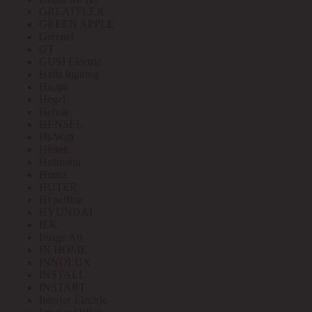
GREATFLEX
GREEN APPLE
Greenel
GT
GUSI Electric
Halla lighting
Haupa
Hegel
Helvar
HENSEL
Hi-Watt
Hintek
Hofmann
Horoz
HUTER
Hyperline
HYUNDAI
IEK
Image Art
IN HOME
INNOLUX
INSTALL
INSTART
Interior Electric