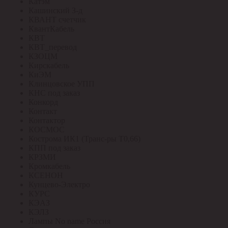
Катэм
Кашинский З-д
КВАНТ счетчик
КвантКабель
КВТ
КВТ_перевод
КЗОЦМ
Кирскабель
КиЭМ
Клинцовское УПП
КНС под заказ
Конкорд
Контакт
Контактор
КОСМОС
Кострома ИК1 (Транс-ры Т0,66)
КПП под заказ
КРЗМИ
Кромкабель
КСЕНОН
Кунцево-Электро
КУРС
КЭАЗ
КЭЛЗ
Лампы No name Россия