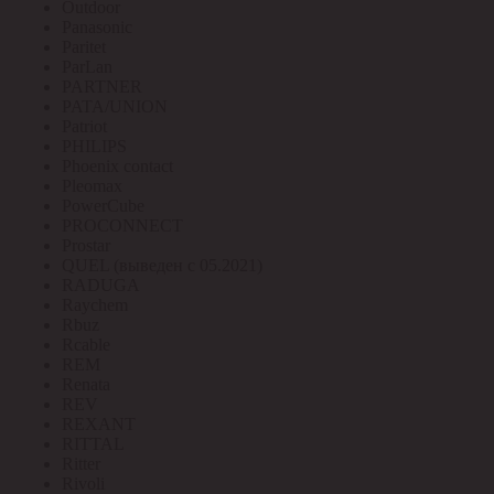
Outdoor
Panasonic
Paritet
ParLan
PARTNER
PATA/UNION
Patriot
PHILIPS
Phoenix contact
Pleomax
PowerCube
PROCONNECT
Prostar
QUEL (выведен с 05.2021)
RADUGA
Raychem
Rbuz
Rcable
REM
Renata
REV
REXANT
RITTAL
Ritter
Rivoli