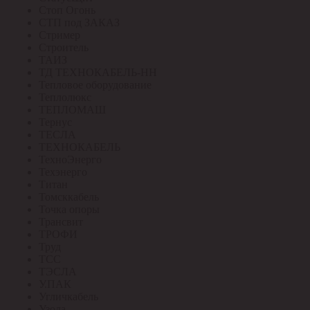
Стоп Огонь
СТП под ЗАКАЗ
Стример
Строитель
ТАИЗ
ТД ТЕХНОКАБЕЛЬ-НН
Тепловое оборудование
Теплолюкс
ТЕПЛОМАШ
Тернус
ТЕСЛА
ТЕХНОКАБЕЛЬ
ТехноЭнерго
Техэнерго
Титан
Томсккабель
Точка опоры
Трансвит
ТРОФИ
Труд
ТСС
ТЭСЛА
У.ПАК
Угличкабель
Узола