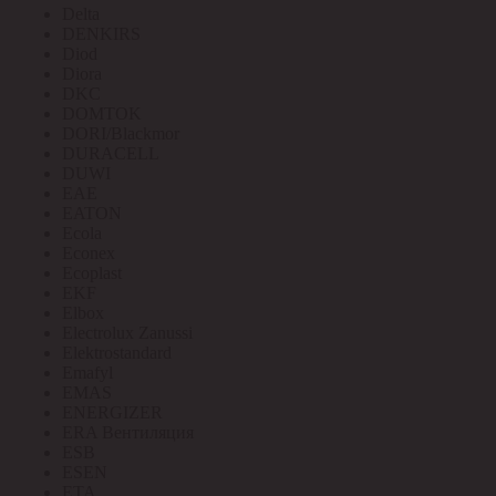
Delta
DENKIRS
Diod
Diora
DKC
DOMTOK
DORI/Blackmor
DURACELL
DUWI
EAE
EATON
Ecola
Econex
Ecoplast
EKF
Elbox
Electrolux Zanussi
Elektrostandard
Emafyl
EMAS
ENERGIZER
ERA Вентиляция
ESB
ESEN
ETA