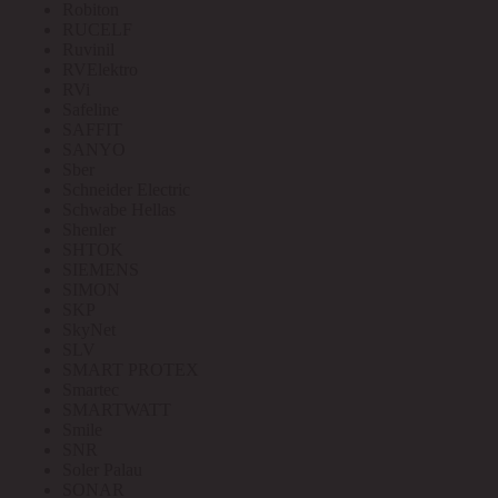
Robiton
RUCELF
Ruvinil
RVElektro
RVi
Safeline
SAFFIT
SANYO
Sber
Schneider Electric
Schwabe Hellas
Shenler
SHTOK
SIEMENS
SIMON
SKP
SkyNet
SLV
SMART PROTEX
Smartec
SMARTWATT
Smile
SNR
Soler Palau
SONAR