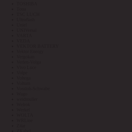
TOSHIBA
Toua
TSC LUCH
Ultraflash
Uniel
UNIVersal
VARTA
VEDA
VEKTOR BATTERY
Vektor Energy
Vergokan
Verlen-Volga
Vivo Luce
Volpe
Voltega
Voltum
Vossloh-Schwabe
Wago
weidmuller
Welrok
Werkel
WOLTA
WRLine
Zitar
ZKabel