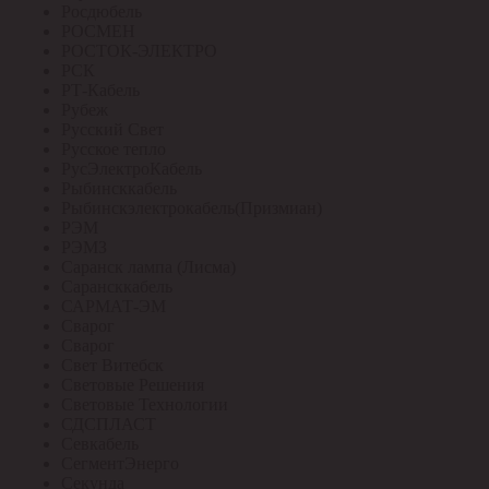
Росдюбель
РОСМЕН
РОСТОК-ЭЛЕКТРО
РСК
РТ-Кабель
Рубеж
Русский Свет
Русское тепло
РусЭлектроКабель
Рыбинсккабель
Рыбинскэлектрокабель(Призмиан)
РЭМ
РЭМЗ
Саранск лампа (Лисма)
Сарансккабель
САРМАТ-ЭМ
Сварог
Сварог
Свет Витебск
Световые Решения
Световые Технологии
СДСПЛАСТ
Севкабель
СегментЭнерго
Секунда