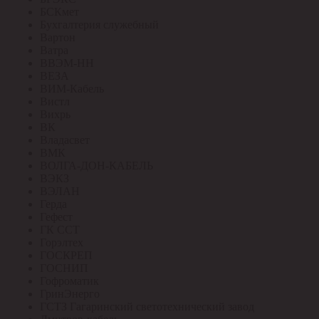
БСКмет
Бухгалтерия служебный
Вартон
Ватра
ВВЭМ-НН
ВЕЗА
ВИМ-Кабель
Вистл
Вихрь
ВК
Владасвет
ВМК
ВОЛГА-ДОН-КАБЕЛЬ
ВЭКЗ
ВЭЛАН
Герда
Гефест
ГК ССТ
Горэлтех
ГОСКРЕП
ГОСНИП
Гофроматик
ГринЭнерго
ГСТЗ Гагаринский светотехнический завод