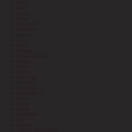
SONY
SPL
Stanley
Stayer
STEKKER
STRAZH
Suprlan
Supu
SUPU
Sylvania
Systeme Electric
T-Max
Tantos
TDM
Tech-Krep
Technical
Technolux
TEHSTRONG
Tekfor
Terneo
Tetenal
TIMBERK
TLK
TOKER
TOKOV ELECTRIC