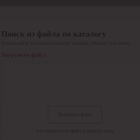
Отдел продаж
8 800 6000-600
Каталог
Акции
Поиск из файла по каталогу
Сервис
Используйте для поиска список товаров, таблицу или смету.
Инструкция по работе
с сервисом
Загрузите файл
Оплата
Сервис ЭДО
Сервис ИТС-КА
Сервис API
Контакты
О компании
Вход
Регистрация
Крупнейший поставщик электро-технической продукции в
Выберите файл
России
Найти
или перенесите файл в область окна
Искать по всем разделам