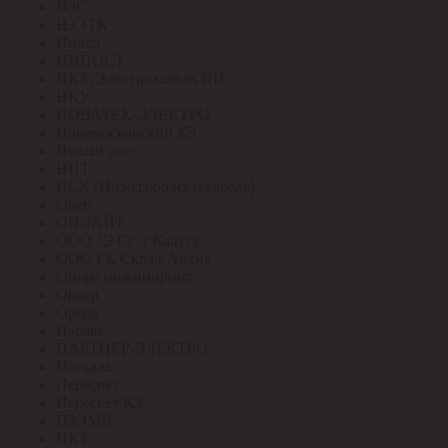
НЗС
НЗЭТК
Нилед
НИПОСТ
НКЗ /Электрокабель НН
НКУ
НОВАТЕК-ЭЛЕКТРО
Новомосковский КЗ
Новый свет
НПТ
НСК (Нижегородсетькабель)
Овен
ОНЛАЙТ
ООО "ЭТЗ" г.Калуга
ООО ГК Склад-Архив
Опора инжиниринг
Ордер
Ореол
Паракс
ПАРТНЕР-ЭЛЕКТРО
Паскаль
Пересвет
Пересвет КЗ
ПЗЭМИ
ПКТ