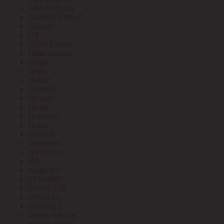
GREATFLEX
GREEN APPLE
Greenel
GT
GUSI Electric
Halla lighting
Haupa
Hegel
Helvar
HENSEL
Hi-Watt
Hintek
Hofmann
Horoz
HUTER
Hyperline
HYUNDAI
IEK
Image Art
IN HOME
INNOLUX
INSTALL
INSTART
Interior Electric