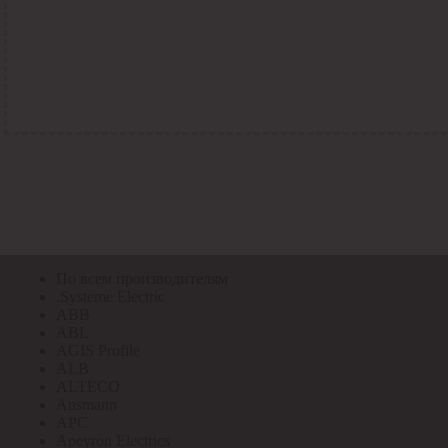
По всем кодам
По всем кодам
Код Толедо
Код производителя
Код РАЭК
Код ETIM
Код РС
Код ЭТМ
Прочие
По всем производителям
По всем производителям
.Systeme Electric
ABB
ABL
AGIS Profile
ALB
ALTECO
Ansmann
APC
Apeyron Electrics