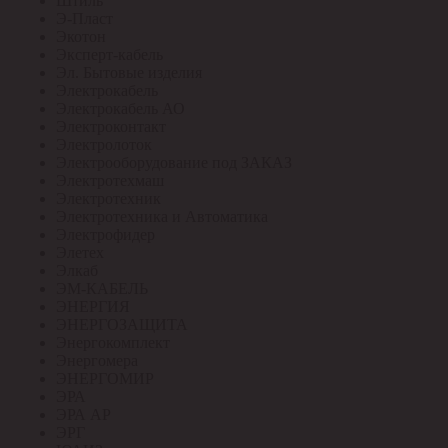
Штиль
Э-Пласт
Экотон
Эксперт-кабель
Эл. Бытовые изделия
Электрокабель
Электрокабель АО
Электроконтакт
Электролоток
Электрооборудование под ЗАКАЗ
Электротехмаш
Электротехник
Электротехника и Автоматика
Электрофидер
Элетех
Элкаб
ЭМ-КАБЕЛЬ
ЭНЕРГИЯ
ЭНЕРГОЗАЩИТА
Энергокомплект
Энергомера
ЭНЕРГОМИР
ЭРА
ЭРА АР
ЭРГ