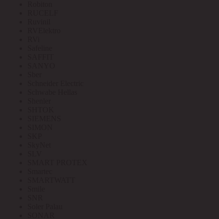
Robiton
RUCELF
Ruvinil
RVElektro
RVi
Safeline
SAFFIT
SANYO
Sber
Schneider Electric
Schwabe Hellas
Shenler
SHTOK
SIEMENS
SIMON
SKP
SkyNet
SLV
SMART PROTEX
Smartec
SMARTWATT
Smile
SNR
Soler Palau
SONAR