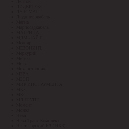
Лептон
ЛИДЕРТЕКС
ЛУЧСМАРТ
Людиновокабель
Магна
Марпосадкабель
МАТРИЦА
МДМ-ЛАЙТ
Меандр
МЕЗОНИНЪ
Меркурий
Метизы
Метэл
Механотроника
МЗВА
МЗЭП
МИР ИНСТРУМЕНТА
МКЗ
МКС
МЛ ГРУПП
Момент
Монэл
Нева
Нева-Транс Комплект
Нефтегорский КЗ ( НКЗ)