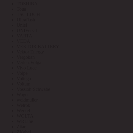
TOSHIBA
Toua
TSC LUCH
Ultraflash
Uniel
UNIVersal
VARTA
VEDA
VEKTOR BATTERY
Vektor Energy
Vergokan
Verlen-Volga
Vivo Luce
Volpe
Voltega
Voltum
Vossloh-Schwabe
Wago
weidmuller
Welrok
Werkel
WOLTA
WRLine
Zitar
ZKabel