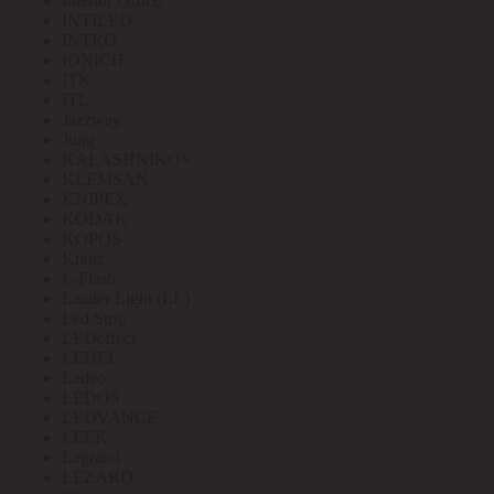
Interior Office
INTILED
INTRO
IONICH
ITK
ITL
Jazzway
Jung
KALASHNIKOV
KLEMSAN
KNIPEX
KODAK
KOPOS
Kranz
L-Flash
Leader Light (LL)
Led Strip
LEDeffect
LEDEL
Ledeo
LEDOS
LEDVANCE
LEEK
Legrand
LEZARD