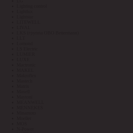
LG
Lighting control
Lightlux
Lightstar
LITEWELL
LIVAL
LKS (группа OBO Bettermann)
LLT
Lomond
LS Electric
LUMIER
LUXE
Mactronic
MAKEL
Makroflex
Mastech
Matrix
Maxell
Maytoni
MEANWELL
MENNEKES
Minamoto
Moeller
MOS
N-Power