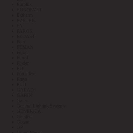
Eurolux
EUROSVET
Extherm
EZETEK
FA
FAROS
FEDAST
Felo
FEMAN
Feron
Ferrol
Finder
FIT
Fortisflex
Freya
FUJI
GALAD
GARIN
Gauss
General Lighting Systems
GENERICA
Geniled
Gigant
GP
Grand Meyer