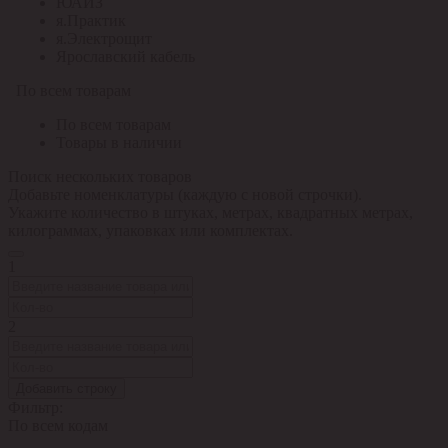
ЮАИЗ
я.Практик
я.Электрощит
Ярославский кабель
По всем товарам
По всем товарам
Товары в наличии
Поиск нескольких товаров
Добавьте номенклатуры (каждую с новой строчки).
Укажите количество в штуках, метрах, квадратных метрах,
килограммах, упаковках или комплектах.
1
2
Добавить строку
Фильтр:
По всем кодам