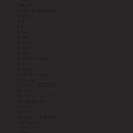
УралПласт
Услуги бухгалтерия
Уфакор
Ф-Т
ФА
ФАZА
Фабер
ФЕРЕКС
Фокус
Фотон
ФотоРАЗОВЫЕ
ФП
Фрунзе
ХКА (Кольчуга)
Хозтовары
ХОМОВ ЭЛЕКТРО
Цветлит
Центр кабельных технологий
Центркабель
Циркон
ЦМО
ЧЕТЫРЕ СЕЗОНА
Чувашкабель
ЧУП Элект Белтиз