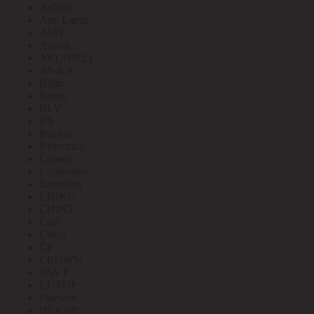
Arlight
Arte Lamp
ASD
Aviora
AVL (PRE)
AY-KA
Ballu
Bironi
BLV
BS
Bticino
Bylectrica
Cabeus
Cablexpert
Camelion
CHIKU
CHINT
Citel
CoCo
CP
CROWN
CSVT
CUTOP
Daewoo
DEKraft