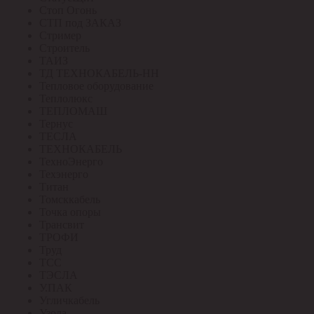
Стоп Огонь
СТП под ЗАКАЗ
Стример
Строитель
ТАИЗ
ТД ТЕХНОКАБЕЛЬ-НН
Тепловое оборудование
Теплолюкс
ТЕПЛОМАШ
Тернус
ТЕСЛА
ТЕХНОКАБЕЛЬ
ТехноЭнерго
Техэнерго
Титан
Томсккабель
Точка опоры
Трансвит
ТРОФИ
Труд
ТСС
ТЭСЛА
У.ПАК
Угличкабель
Узола