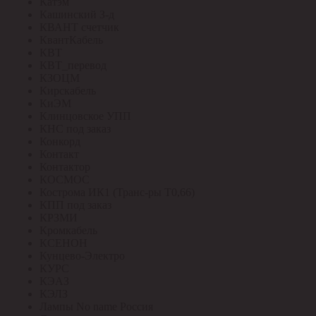
Катэм
Кашинский З-д
КВАНТ счетчик
КвантКабель
КВТ
КВТ_перевод
КЗОЦМ
Кирскабель
КиЭМ
Клинцовское УПП
КНС под заказ
Конкорд
Контакт
Контактор
КОСМОС
Кострома ИК1 (Транс-ры Т0,66)
КПП под заказ
КРЗМИ
Кромкабель
КСЕНОН
Кунцево-Электро
КУРС
КЭАЗ
КЭЛЗ
Лампы No name Россия