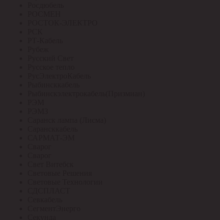
Росдюбель
РОСМЕН
РОСТОК-ЭЛЕКТРО
РСК
РТ-Кабель
Рубеж
Русский Свет
Русское тепло
РусЭлектроКабель
Рыбинсккабель
Рыбинскэлектрокабель(Призмиан)
РЭМ
РЭМЗ
Саранск лампа (Лисма)
Сарансккабель
САРМАТ-ЭМ
Сварог
Сварог
Свет Витебск
Световые Решения
Световые Технологии
СДСПЛАСТ
Севкабель
СегментЭнерго
Секунда