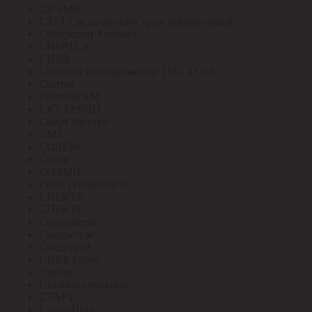
СЗ ЭМИ
СЗТТ Свердловский трансформаторный
Сибирский Арсенал
СИБРТЕХ
СИЛА
Силовые трансформатор ТМГ, ТСЗЛ
Синтэк
Система КМ
СКТ ГРУПП
СмартЭлектро
СМЗ
СОЛЕКС
Сосна
СОЭМИ
Союз (Универсал)
СПЕКТР
СПЕКТР
Спецкабель
Спецресурс
Спецстрой
СПКБ Техно
Сталер
Стальконструкция
СТАРТ
СтатусЩит