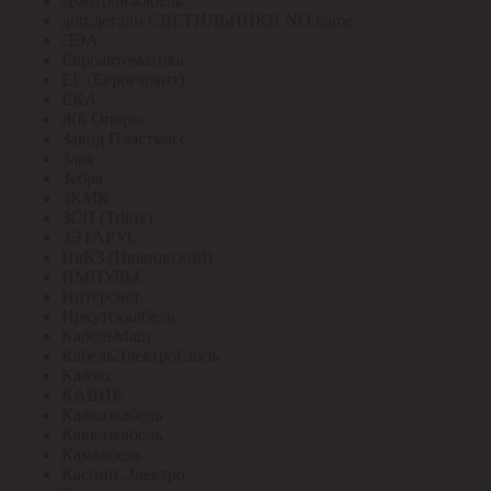
Дмитров-кабель
доп.детали СВЕТИЛЬНИКИ NO name
ДЭА
Евроавтоматика
ЕГ (Еврогарант)
ЕКА
ЖБ Опоры
Завод Пластмасс
Заря
Зебра
ЗКМК
ЗСП (Trilux)
ЗЭТАРУС
ИвКЗ (Ивановский)
ИМПУЛЬС
Интерсвет
Иркутсккабель
КабельМаш
КабельЭлектроСвязь
Кабэкс
КАВИК
Кавказкабель
Кавказкабель
Камкабель
Каспий Электро