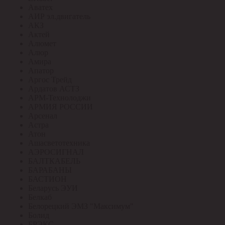
Аватех
АИР эл.двигатель
АКЗ
Актей
Алюмет
Алюр
Амира
Апатор
Аргос Трейд
Ардатов АСТЗ
АРМ-Технолоджи
АРМИЯ РОССИИ
Арсенал
Астра
Атон
Ашасветотехника
АЭРОСИГНАЛ
БАЛТКАБЕЛЬ
БАРАБАНЫ
БАСТИОН
Беларусь ЭУИ
Белкаб
Белорецкий ЭМЗ "Максимум"
Болид
БРЭКС