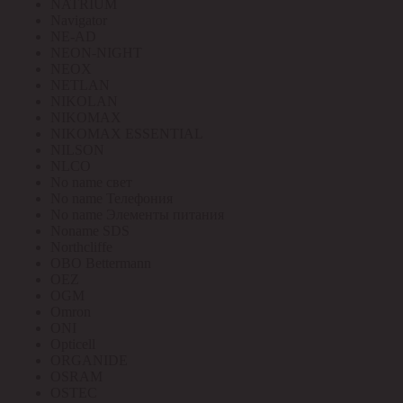
NATRIUM
Navigator
NE-AD
NEON-NIGHT
NEOX
NETLAN
NIKOLAN
NIKOMAX
NIKOMAX ESSENTIAL
NILSON
NLCO
No name свет
No name Телефония
No name Элементы питания
Noname SDS
Northcliffe
OBO Bettermann
OEZ
OGM
Omron
ONI
Opticell
ORGANIDE
OSRAM
OSTEC