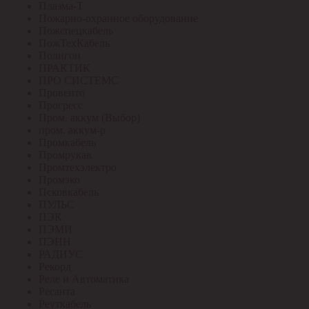
Плазма-Т
Пожарно-охранное оборудование
Пожспецкабель
ПожТехКабель
Полигон
ПРАКТИК
ПРО СИСТЕМС
Провенто
Прогресс
Пром. аккум (Выбор)
пром. аккум-р
Промкабель
Промрукав
Промтехэлектро
Промэко
Псковкабель
ПУЛЬС
ПЭК
ПЭМИ
ПЭНН
РАДИУС
Рекорд
Реле и Автоматика
Ресанта
Реуткабель