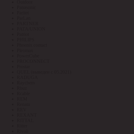
Outdoor
Panasonic
Paritet
ParLan
PARTNER
PATA/UNION
Patriot
PHILIPS
Phoenix contact
Pleomax
PowerCube
PROCONNECT
Prostar
QUEL (выведен с 05.2021)
RADUGA
Raychem
Rbuz
Rcable
REM
Renata
REV
REXANT
RITTAL
Ritter
Rivoli