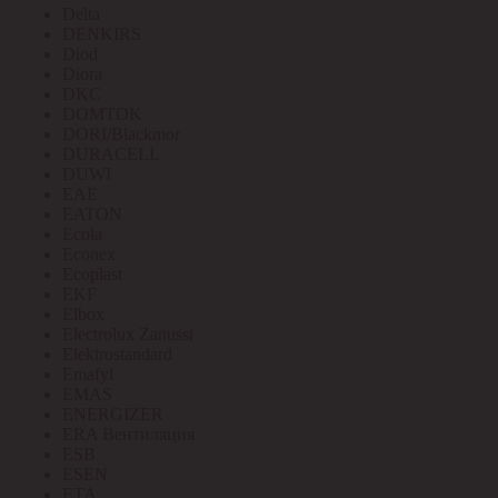
Delta
DENKIRS
Diod
Diora
DKC
DOMTOK
DORI/Blackmor
DURACELL
DUWI
EAE
EATON
Ecola
Econex
Ecoplast
EKF
Elbox
Electrolux Zanussi
Elektrostandard
Emafyl
EMAS
ENERGIZER
ERA Вентиляция
ESB
ESEN
ETA