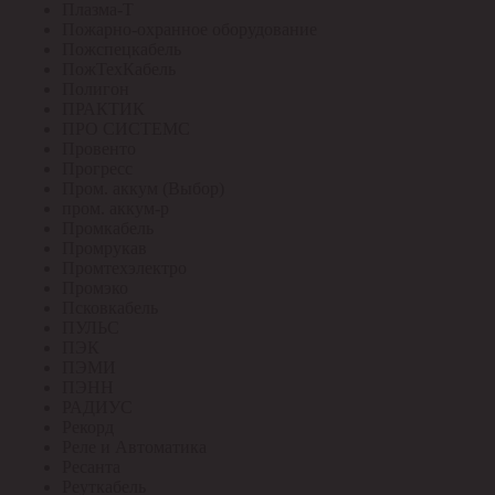
Плазма-Т
Пожарно-охранное оборудование
Пожспецкабель
ПожТехКабель
Полигон
ПРАКТИК
ПРО СИСТЕМС
Провенто
Прогресс
Пром. аккум (Выбор)
пром. аккум-р
Промкабель
Промрукав
Промтехэлектро
Промэко
Псковкабель
ПУЛЬС
ПЭК
ПЭМИ
ПЭНН
РАДИУС
Рекорд
Реле и Автоматика
Ресанта
Реуткабель