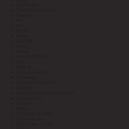
УралПласт
Услуги бухгалтерия
Уфакор
Ф-Т
ФА
ФАZА
Фабер
ФЕРЕКС
Фокус
Фотон
ФотоРАЗОВЫЕ
ФП
Фрунзе
ХКА (Кольчуга)
Хозтовары
ХОМОВ ЭЛЕКТРО
Цветлит
Центр кабельных технологий
Центркабель
Циркон
ЦМО
ЧЕТЫРЕ СЕЗОНА
Чувашкабель
ЧУП Элект Белтиз