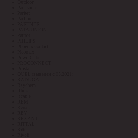
Outdoor
Panasonic
Paritet
ParLan
PARTNER
PATA/UNION
Patriot
PHILIPS
Phoenix contact
Pleomax
PowerCube
PROCONNECT
Prostar
QUEL (выведен с 05.2021)
RADUGA
Raychem
Rbuz
Rcable
REM
Renata
REV
REXANT
RITTAL
Ritter
Rivoli