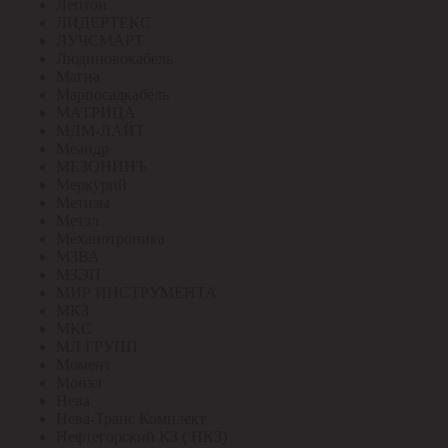
Лептон
ЛИДЕРТЕКС
ЛУЧСМАРТ
Людиновокабель
Магна
Марпосадкабель
МАТРИЦА
МДМ-ЛАЙТ
Меандр
МЕЗОНИНЪ
Меркурий
Метизы
Метэл
Механотроника
МЗВА
МЗЭП
МИР ИНСТРУМЕНТА
МКЗ
МКС
МЛ ГРУПП
Момент
Монэл
Нева
Нева-Транс Комплект
Нефтегорский КЗ ( НКЗ)