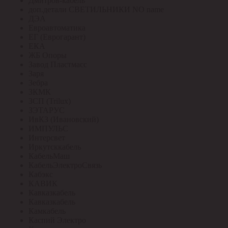
Дмитров-кабель
доп.детали СВЕТИЛЬНИКИ NO name
ДЭА
Евроавтоматика
ЕГ (Еврогарант)
ЕКА
ЖБ Опоры
Завод Пластмасс
Заря
Зебра
ЗКМК
ЗСП (Trilux)
ЗЭТАРУС
ИвКЗ (Ивановский)
ИМПУЛЬС
Интерсвет
Иркутсккабель
КабельМаш
КабельЭлектроСвязь
Кабэкс
КАВИК
Кавказкабель
Кавказкабель
Камкабель
Каспий Электро