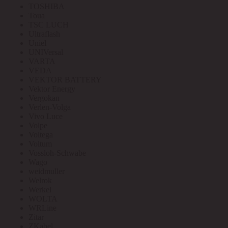
TOSHIBA
Toua
TSC LUCH
Ultraflash
Uniel
UNIVersal
VARTA
VEDA
VEKTOR BATTERY
Vektor Energy
Vergokan
Verlen-Volga
Vivo Luce
Volpe
Voltega
Voltum
Vossloh-Schwabe
Wago
weidmuller
Welrok
Werkel
WOLTA
WRLine
Zitar
ZKabel