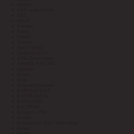
Аватех
АИР эл.двигатель
АКЗ
Актей
Алюмет
Алюр
Амира
Апатор
Аргос Трейд
Ардатов АСТЗ
АРМ-Технолоджи
АРМИЯ РОССИИ
Арсенал
Астра
Атон
Ашасветотехника
АЭРОСИГНАЛ
БАЛТКАБЕЛЬ
БАРАБАНЫ
БАСТИОН
Беларусь ЭУИ
Белкаб
Белорецкий ЭМЗ "Максимум"
Болид
БРЭКС