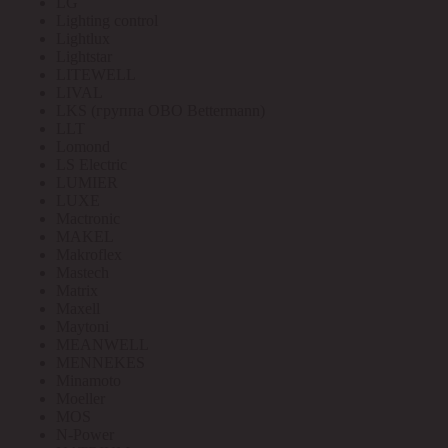
LG
Lighting control
Lightlux
Lightstar
LITEWELL
LIVAL
LKS (группа OBO Bettermann)
LLT
Lomond
LS Electric
LUMIER
LUXE
Mactronic
MAKEL
Makroflex
Mastech
Matrix
Maxell
Maytoni
MEANWELL
MENNEKES
Minamoto
Moeller
MOS
N-Power