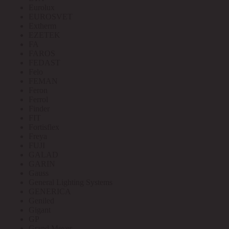
Eurolux
EUROSVET
Extherm
EZETEK
FA
FAROS
FEDAST
Felo
FEMAN
Feron
Ferrol
Finder
FIT
Fortisflex
Freya
FUJI
GALAD
GARIN
Gauss
General Lighting Systems
GENERICA
Geniled
Gigant
GP
Grand Meyer