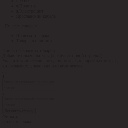
ЮАИЗ
я.Практик
я.Электрощит
Ярославский кабель
По всем товарам
По всем товарам
Товары в наличии
Поиск нескольких товаров
Добавьте номенклатуры (каждую с новой строчки).
Укажите количество в штуках, метрах, квадратных метрах,
килограммах, упаковках или комплектах.
1
2
Добавить строку
Фильтр:
По всем кодам