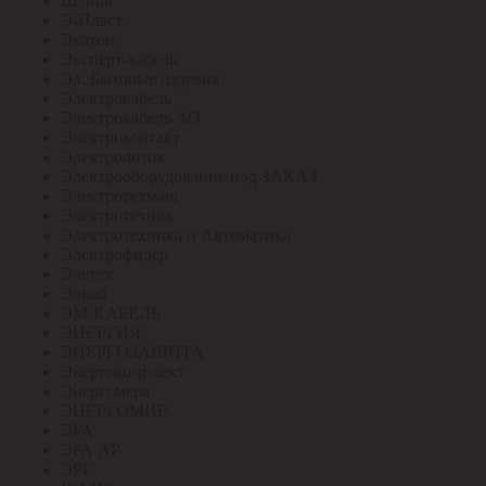
Штиль
Э-Пласт
Экотон
Эксперт-кабель
Эл. Бытовые изделия
Электрокабель
Электрокабель АО
Электроконтакт
Электролоток
Электрооборудование под ЗАКАЗ
Электротехмаш
Электротехник
Электротехника и Автоматика
Электрофидер
Элетех
Элкаб
ЭМ-КАБЕЛЬ
ЭНЕРГИЯ
ЭНЕРГОЗАЩИТА
Энергокомплект
Энергомера
ЭНЕРГОМИР
ЭРА
ЭРА АР
ЭРГ