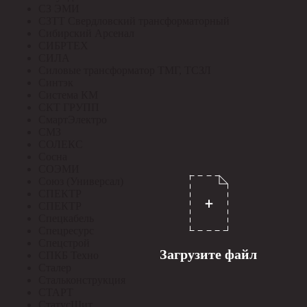
СЗ ЭМИ
СЗТТ Свердловский трансформаторный
Сибирский Арсенал
СИБРТЕХ
СИЛА
Силовые трансформатор ТМГ, ТСЗЛ
Синтэк
Система КМ
СКТ ГРУПП
СмартЭлектро
СМЗ
СОЛЕКС
Сосна
СОЭМИ
Союз (Универсал)
СПЕКТР
СПЕКТР
Спецкабель
Спецресурс
Спецстрой
Загрузите файл
СПКБ Техно
Сталер
Стальконструкция
СТАРТ
СтатусЩит