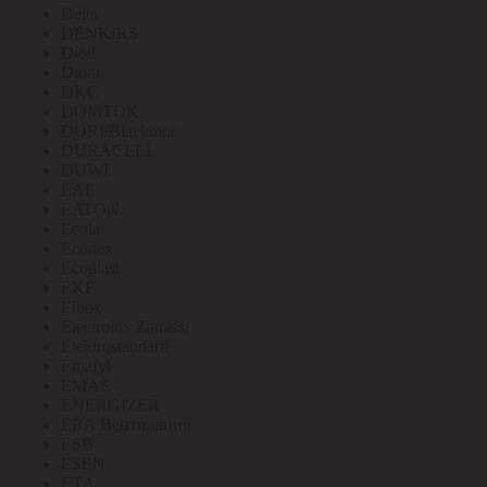
Delta
DENKIRS
Diod
Diora
DKC
DOMTOK
DORI/Blackmor
DURACELL
DUWI
EAE
EATON
Ecola
Econex
Ecoplast
EKF
Elbox
Electrolux Zanussi
Elektrostandard
Emafyl
EMAS
ENERGIZER
ERA Вентиляция
ESB
ESEN
ETA