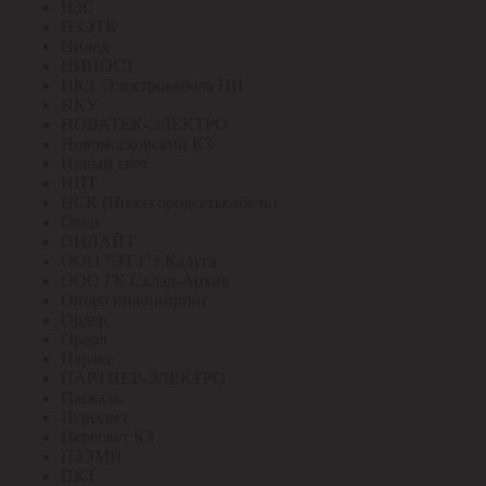
НЗС
НЗЭТК
Нилед
НИПОСТ
НКЗ /Электрокабель НН
НКУ
НОВАТЕК-ЭЛЕКТРО
Новомосковский КЗ
Новый свет
НПТ
НСК (Нижегородсетькабель)
Овен
ОНЛАЙТ
ООО "ЭТЗ" г.Калуга
ООО ГК Склад-Архив
Опора инжиниринг
Ордер
Ореол
Паракс
ПАРТНЕР-ЭЛЕКТРО
Паскаль
Пересвет
Пересвет КЗ
ПЗЭМИ
ПКТ