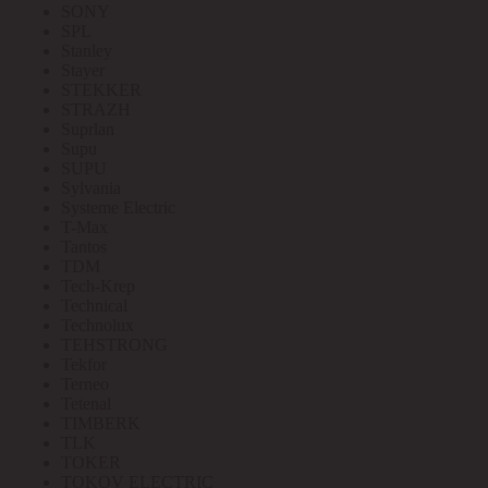
SONY
SPL
Stanley
Stayer
STEKKER
STRAZH
Suprlan
Supu
SUPU
Sylvania
Systeme Electric
T-Max
Tantos
TDM
Tech-Krep
Technical
Technolux
TEHSTRONG
Tekfor
Terneo
Tetenal
TIMBERK
TLK
TOKER
TOKOV ELECTRIC