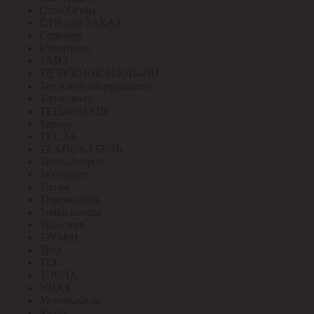
Стоп Огонь
СТП под ЗАКАЗ
Стример
Строитель
ТАИЗ
ТД ТЕХНОКАБЕЛЬ-НН
Тепловое оборудование
Теплолюкс
ТЕПЛОМАШ
Тернус
ТЕСЛА
ТЕХНОКАБЕЛЬ
ТехноЭнерго
Техэнерго
Титан
Томсккабель
Точка опоры
Трансвит
ТРОФИ
Труд
ТСС
ТЭСЛА
У.ПАК
Угличкабель
Узола