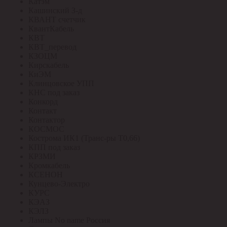
Катэм
Кашинский З-д
КВАНТ счетчик
КвантКабель
КВТ
КВТ_перевод
КЗОЦМ
Кирскабель
КиЭМ
Клинцовское УПП
КНС под заказ
Конкорд
Контакт
Контактор
КОСМОС
Кострома ИК1 (Транс-ры Т0,66)
КПП под заказ
КРЗМИ
Кромкабель
КСЕНОН
Кунцево-Электро
КУРС
КЭАЗ
КЭЛЗ
Лампы No name Россия