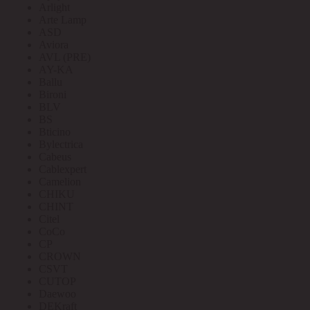
Arlight
Arte Lamp
ASD
Aviora
AVL (PRE)
AY-KA
Ballu
Bironi
BLV
BS
Bticino
Bylectrica
Cabeus
Cablexpert
Camelion
CHIKU
CHINT
Citel
CoCo
CP
CROWN
CSVT
CUTOP
Daewoo
DEKraft