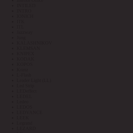
Interior Office
INTILED
INTRO
IONICH
ITK
ITL
Jazzway
Jung
KALASHNIKOV
KLEMSAN
KNIPEX
KODAK
KOPOS
Kranz
L-Flash
Leader Light (LL)
Led Strip
LEDeffect
LEDEL
Ledeo
LEDOS
LEDVANCE
LEEK
Legrand
LEZARD