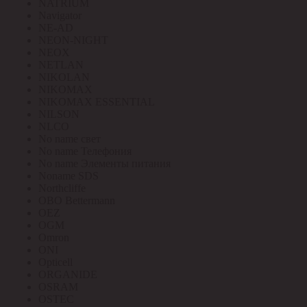
NATRIUM
Navigator
NE-AD
NEON-NIGHT
NEOX
NETLAN
NIKOLAN
NIKOMAX
NIKOMAX ESSENTIAL
NILSON
NLCO
No name свет
No name Телефония
No name Элементы питания
Noname SDS
Northcliffe
OBO Bettermann
OEZ
OGM
Omron
ONI
Opticell
ORGANIDE
OSRAM
OSTEC