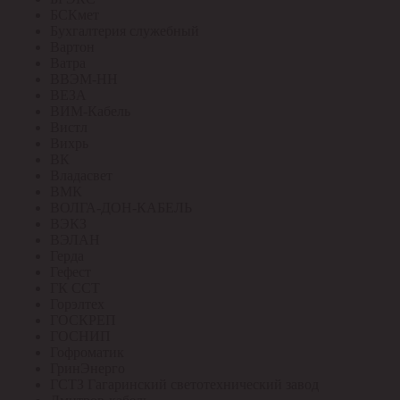
БСКмет
Бухгалтерия служебный
Вартон
Ватра
ВВЭМ-НН
ВЕЗА
ВИМ-Кабель
Вистл
Вихрь
ВК
Владасвет
ВМК
ВОЛГА-ДОН-КАБЕЛЬ
ВЭКЗ
ВЭЛАН
Герда
Гефест
ГК ССТ
Горэлтех
ГОСКРЕП
ГОСНИП
Гофроматик
ГринЭнерго
ГСТЗ Гагаринский светотехнический завод