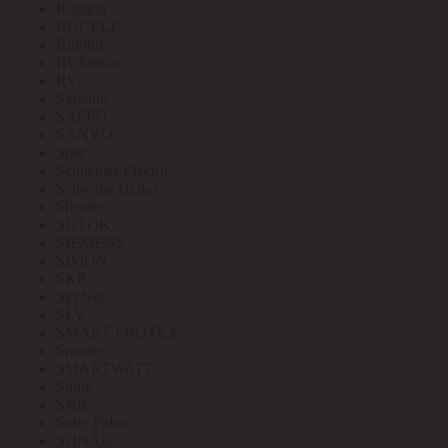
Robiton
RUCELF
Ruvinil
RVElektro
RVi
Safeline
SAFFIT
SANYO
Sber
Schneider Electric
Schwabe Hellas
Shenler
SHTOK
SIEMENS
SIMON
SKP
SkyNet
SLV
SMART PROTEX
Smartec
SMARTWATT
Smile
SNR
Soler Palau
SONAR