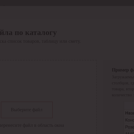
Отдел продаж
8 800 6000-600
Каталог
Акции
йла по каталогу
Сервис
ка список товаров, таблицу или смету.
Инструкция по работе
с сервисом
Оплата
Сервис ЭДО
Сервис ИТС-КА
Пример ф
Сервис API
Загружаемы
Контакты
О компании
столбцов, г
Вход
Регистрация
товара, вто
количество 
Крупнейший поставщик электро-технической продукции в
Выберите файл
России
Найти
перенесите файл в область окна
Искать по всем разделам