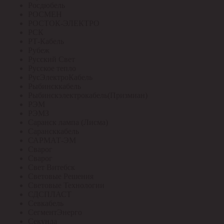
Росдюбель
РОСМЕН
РОСТОК-ЭЛЕКТРО
РСК
РТ-Кабель
Рубеж
Русский Свет
Русское тепло
РусЭлектроКабель
Рыбинсккабель
Рыбинскэлектрокабель(Призмиан)
РЭМ
РЭМЗ
Саранск лампа (Лисма)
Сарансккабель
САРМАТ-ЭМ
Сварог
Сварог
Свет Витебск
Световые Решения
Световые Технологии
СДСПЛАСТ
Севкабель
СегментЭнерго
Секунда