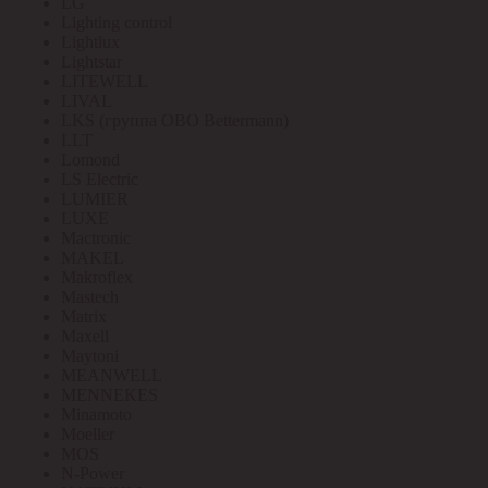
LG
Lighting control
Lightlux
Lightstar
LITEWELL
LIVAL
LKS (группа OBO Bettermann)
LLT
Lomond
LS Electric
LUMIER
LUXE
Mactronic
MAKEL
Makroflex
Mastech
Matrix
Maxell
Maytoni
MEANWELL
MENNEKES
Minamoto
Moeller
MOS
N-Power