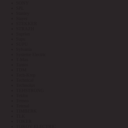
SONY
SPL
Stanley
Stayer
STEKKER
STRAZH
Suprlan
Supu
SUPU
Sylvania
Systeme Electric
T-Max
Tantos
TDM
Tech-Krep
Technical
Technolux
TEHSTRONG
Tekfor
Terneo
Tetenal
TIMBERK
TLK
TOKER
TOKOV ELECTRIC