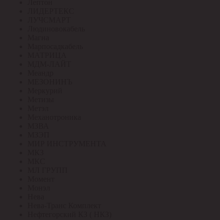
Лептон
ЛИДЕРТЕКС
ЛУЧСМАРТ
Людиновокабель
Магна
Марпосадкабель
МАТРИЦА
МДМ-ЛАЙТ
Меандр
МЕЗОНИНЪ
Меркурий
Метизы
Метэл
Механотроника
МЗВА
МЗЭП
МИР ИНСТРУМЕНТА
МКЗ
МКС
МЛ ГРУПП
Момент
Монэл
Нева
Нева-Транс Комплект
Нефтегорский КЗ ( НКЗ)