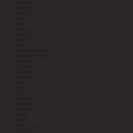
Robiton
RUCELF
Ruvinil
RVElektro
RVi
Safeline
SAFFIT
SANYO
Sber
Schneider Electric
Schwabe Hellas
Shenler
SHTOK
SIEMENS
SIMON
SKP
SkyNet
SLV
SMART PROTEX
Smartec
SMARTWATT
Smile
SNR
Soler Palau
SONAR