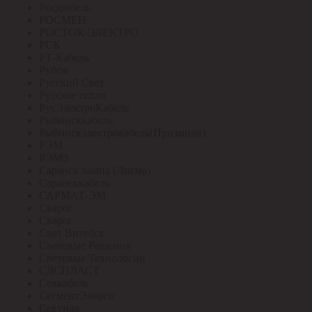
Росдюбель
РОСМЕН
РОСТОК-ЭЛЕКТРО
РСК
РТ-Кабель
Рубеж
Русский Свет
Русское тепло
РусЭлектроКабель
Рыбинсккабель
Рыбинскэлектрокабель(Призмиан)
РЭМ
РЭМЗ
Саранск лампа (Лисма)
Сарансккабель
САРМАТ-ЭМ
Сварог
Сварог
Свет Витебск
Световые Решения
Световые Технологии
СДСПЛАСТ
Севкабель
СегментЭнерго
Секунда