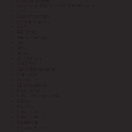
Дмитров-кабель
доп.детали СВЕТИЛЬНИКИ NO name
ДЭА
Евроавтоматика
ЕГ (Еврогарант)
ЕКА
ЖБ Опоры
Завод Пластмасс
Заря
Зебра
ЗКМК
ЗСП (Trilux)
ЗЭТАРУС
ИвКЗ (Ивановский)
ИМПУЛЬС
Интерсвет
Иркутсккабель
КабельМаш
КабельЭлектроСвязь
Кабэкс
КАВИК
Кавказкабель
Кавказкабель
Камкабель
Каспий Электро