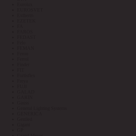
Eurolux
EUROSVET
Extherm
EZETEK
FA
FAROS
FEDAST
Felo
FEMAN
Feron
Ferrol
Finder
FIT
Fortisflex
Freya
FUJI
GALAD
GARIN
Gauss
General Lighting Systems
GENERICA
Geniled
Gigant
GP
Grand Meyer