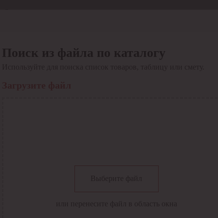
Отдел продаж
8 800 6000-600
Каталог
Акции
Поиск из файла по каталогу
Сервис
Используйте для поиска список товаров, таблицу или смету.
Инструкция по работе
с сервисом
Загрузите файл
Оплата
Сервис ЭДО
Сервис ИТС-КА
Сервис API
Контакты
О компании
Вход
Регистрация
Крупнейший поставщик электро-технической продукции в
Выберите файл
России
Найти
или перенесите файл в область окна
Искать по всем разделам