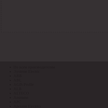
По всем кодам
По всем кодам
Код Толедо
Код производителя
Код РАЭК
Код ETIM
Код РС
Код ЭТМ
Прочие
По всем производителям
По всем производителям
.Systeme Electric
ABB
ABL
AGIS Profile
ALB
ALTECO
Ansmann
APC
Apeyron Electrics