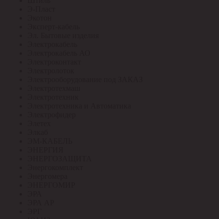
Штиль
Э-Пласт
Экотон
Эксперт-кабель
Эл. Бытовые изделия
Электрокабель
Электрокабель АО
Электроконтакт
Электролоток
Электрооборудование под ЗАКАЗ
Электротехмаш
Электротехник
Электротехника и Автоматика
Электрофидер
Элетех
Элкаб
ЭМ-КАБЕЛЬ
ЭНЕРГИЯ
ЭНЕРГОЗАЩИТА
Энергокомплект
Энергомера
ЭНЕРГОМИР
ЭРА
ЭРА АР
ЭРГ