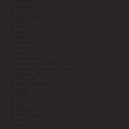
NATRIUM
Navigator
NE-AD
NEON-NIGHT
NEOX
NETLAN
NIKOLAN
NIKOMAX
NIKOMAX ESSENTIAL
NILSON
NLCO
No name свет
No name Телефония
No name Элементы питания
Noname SDS
Northcliffe
OBO Bettermann
OEZ
OGM
Omron
ONI
Opticell
ORGANIDE
OSRAM
OSTEC