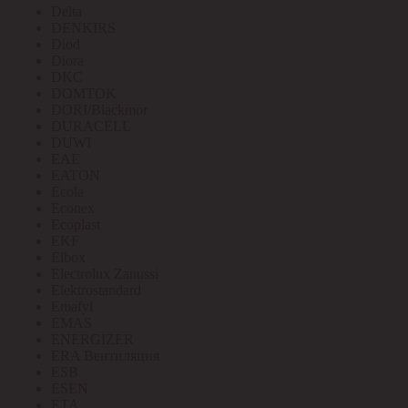
Delta
DENKIRS
Diod
Diora
DKC
DOMTOK
DORI/Blackmor
DURACELL
DUWI
EAE
EATON
Ecola
Econex
Ecoplast
EKF
Elbox
Electrolux Zanussi
Elektrostandard
Emafyl
EMAS
ENERGIZER
ERA Вентиляция
ESB
ESEN
ETA