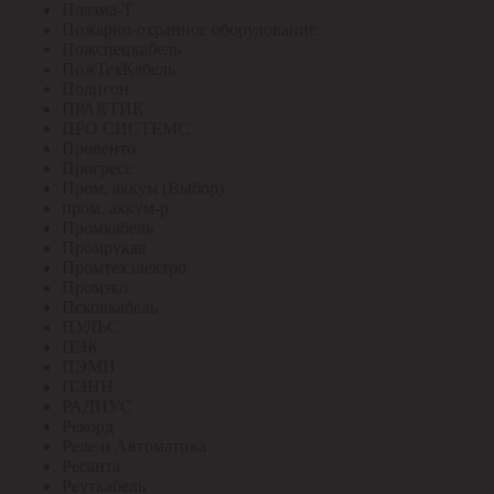
Плазма-Т
Пожарно-охранное оборудование
Пожспецкабель
ПожТехКабель
Полигон
ПРАКТИК
ПРО СИСТЕМС
Провенто
Прогресс
Пром. аккум (Выбор)
пром. аккум-р
Промкабель
Промрукав
Промтехэлектро
Промэко
Псковкабель
ПУЛЬС
ПЭК
ПЭМИ
ПЭНН
РАДИУС
Рекорд
Реле и Автоматика
Ресанта
Реуткабель