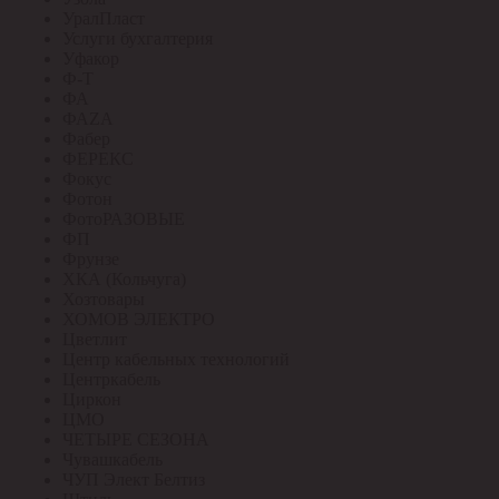
УралПласт
Услуги бухгалтерия
Уфакор
Ф-Т
ФА
ФАZА
Фабер
ФЕРЕКС
Фокус
Фотон
ФотоРАЗОВЫЕ
ФП
Фрунзе
ХКА (Кольчуга)
Хозтовары
ХОМОВ ЭЛЕКТРО
Цветлит
Центр кабельных технологий
Центркабель
Циркон
ЦМО
ЧЕТЫРЕ СЕЗОНА
Чувашкабель
ЧУП Элект Белтиз