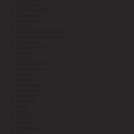
Стоп Огонь
СТП под ЗАКАЗ
Стример
Строитель
ТАИЗ
ТД ТЕХНОКАБЕЛЬ-НН
Тепловое оборудование
Теплолюкс
ТЕПЛОМАШ
Тернус
ТЕСЛА
ТЕХНОКАБЕЛЬ
ТехноЭнерго
Техэнерго
Титан
Томсккабель
Точка опоры
Трансвит
ТРОФИ
Труд
ТСС
ТЭСЛА
У.ПАК
Угличкабель
Узола