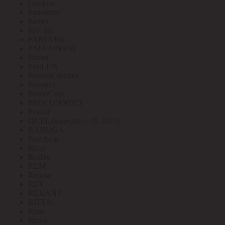
Outdoor
Panasonic
Paritet
ParLan
PARTNER
PATA/UNION
Patriot
PHILIPS
Phoenix contact
Pleomax
PowerCube
PROCONNECT
Prostar
QUEL (выведен с 05.2021)
RADUGA
Raychem
Rbuz
Rcable
REM
Renata
REV
REXANT
RITTAL
Ritter
Rivoli