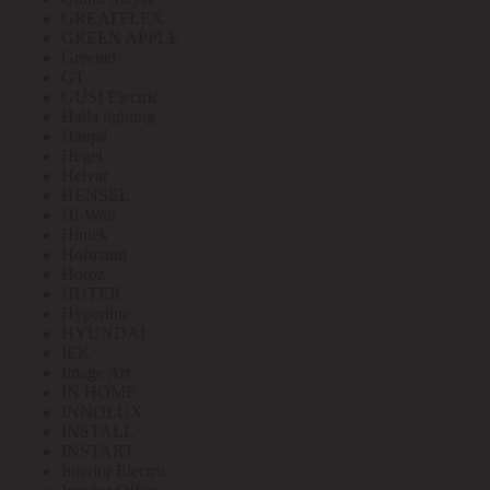
GREATFLEX
GREEN APPLE
Greenel
GT
GUSI Electric
Halla lighting
Haupa
Hegel
Helvar
HENSEL
Hi-Watt
Hintek
Hofmann
Horoz
HUTER
Hyperline
HYUNDAI
IEK
Image Art
IN HOME
INNOLUX
INSTALL
INSTART
Interior Electric