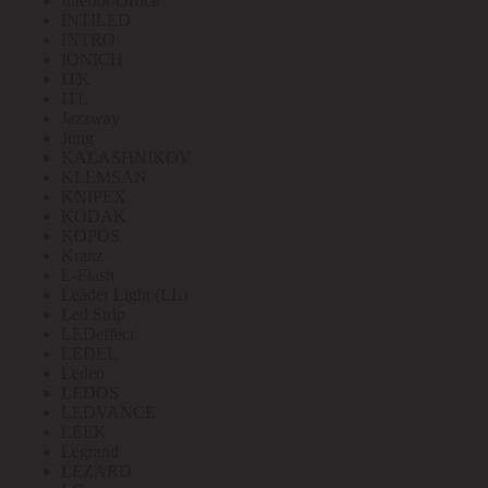
Interior Office
INTILED
INTRO
IONICH
ITK
ITL
Jazzway
Jung
KALASHNIKOV
KLEMSAN
KNIPEX
KODAK
KOPOS
Kranz
L-Flash
Leader Light (LL)
Led Strip
LEDeffect
LEDEL
Ledeo
LEDOS
LEDVANCE
LEEK
Legrand
LEZARD