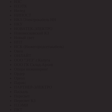
НЗС
НЗЭТК
Нилед
НИПОСТ
НКЗ /Электрокабель НН
НКУ
НОВАТЕК-ЭЛЕКТРО
Новомосковский КЗ
Новый свет
НПТ
НСК (Нижегородсетькабель)
Овен
ОНЛАЙТ
ООО "ЭТЗ" г.Калуга
ООО ГК Склад-Архив
Опора инжиниринг
Ордер
Ореол
Паракс
ПАРТНЕР-ЭЛЕКТРО
Паскаль
Пересвет
Пересвет КЗ
ПЗЭМИ
ПКТ