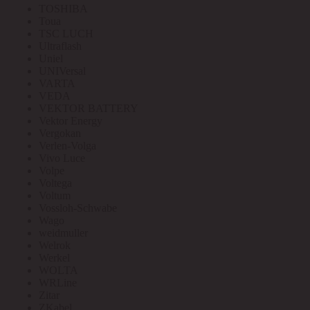
TOSHIBA
Toua
TSC LUCH
Ultraflash
Uniel
UNIVersal
VARTA
VEDA
VEKTOR BATTERY
Vektor Energy
Vergokan
Verlen-Volga
Vivo Luce
Volpe
Voltega
Voltum
Vossloh-Schwabe
Wago
weidmuller
Welrok
Werkel
WOLTA
WRLine
Zitar
ZKabel