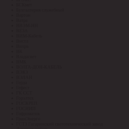
БСКмет
Бухгалтерия служебный
Вартон
Ватра
ВВЭМ-НН
ВЕЗА
ВИМ-Кабель
Вистл
Вихрь
ВК
Владасвет
ВМК
ВОЛГА-ДОН-КАБЕЛЬ
ВЭКЗ
ВЭЛАН
Герда
Гефест
ГК ССТ
Горэлтех
ГОСКРЕП
ГОСНИП
Гофроматик
ГринЭнерго
ГСТЗ Гагаринский светотехнический завод