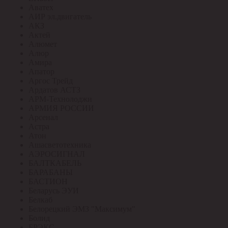
Аватех
АИР эл.двигатель
АКЗ
Актей
Алюмет
Алюр
Амира
Апатор
Аргос Трейд
Ардатов АСТЗ
АРМ-Технолоджи
АРМИЯ РОССИИ
Арсенал
Астра
Атон
Ашасветотехника
АЭРОСИГНАЛ
БАЛТКАБЕЛЬ
БАРАБАНЫ
БАСТИОН
Беларусь ЭУИ
Белкаб
Белорецкий ЭМЗ "Максимум"
Болид
БРЭКС