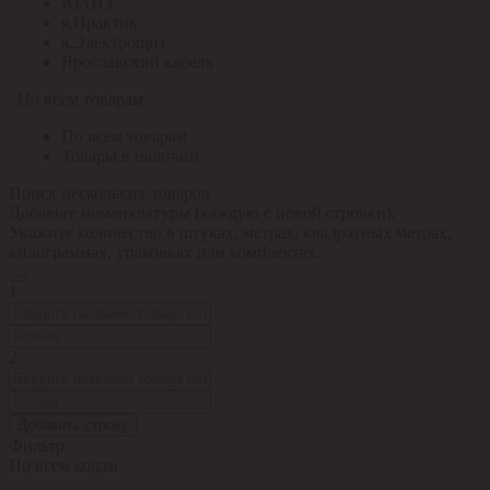
ЮАИЗ
я.Практик
я.Электрощит
Ярославский кабель
По всем товарам
По всем товарам
Товары в наличии
Поиск нескольких товаров
Добавьте номенклатуры (каждую с новой строчки).
Укажите количество в штуках, метрах, квадратных метрах,
килограммах, упаковках или комплектах.
1
2
Добавить строку
Фильтр:
По всем кодам