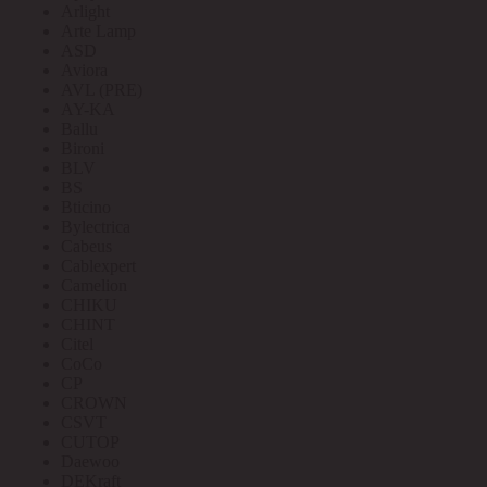
Arlight
Arte Lamp
ASD
Aviora
AVL (PRE)
AY-KA
Ballu
Bironi
BLV
BS
Bticino
Bylectrica
Cabeus
Cablexpert
Camelion
CHIKU
CHINT
Citel
CoCo
CP
CROWN
CSVT
CUTOP
Daewoo
DEKraft