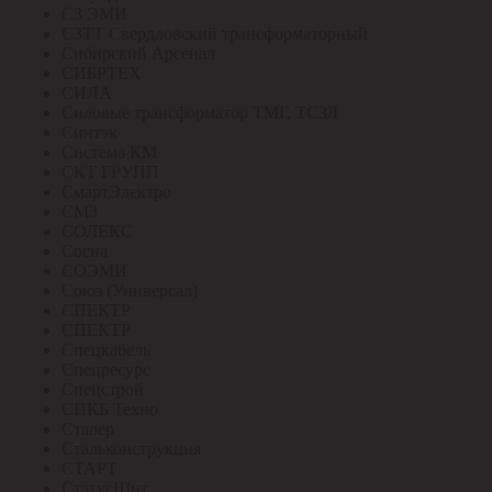
СЗ ЭМИ
СЗТТ Свердловский трансформаторный
Сибирский Арсенал
СИБРТЕХ
СИЛА
Силовые трансформатор ТМГ, ТСЗЛ
Синтэк
Система КМ
СКТ ГРУПП
СмартЭлектро
СМЗ
СОЛЕКС
Сосна
СОЭМИ
Союз (Универсал)
СПЕКТР
СПЕКТР
Спецкабель
Спецресурс
Спецстрой
СПКБ Техно
Сталер
Стальконструкция
СТАРТ
СтатусЩит