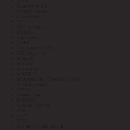
Катэм
Кашинский З-д
КВАНТ счетчик
КвантКабель
КВТ
КВТ_перевод
КЗОЦМ
Кирскабель
КиЭМ
Клинцовское УПП
КНС под заказ
Конкорд
Контакт
Контактор
КОСМОС
Кострома ИК1 (Транс-ры Т0,66)
КПП под заказ
КРЗМИ
Кромкабель
КСЕНОН
Кунцево-Электро
КУРС
КЭАЗ
КЭЛЗ
Лампы No name Россия