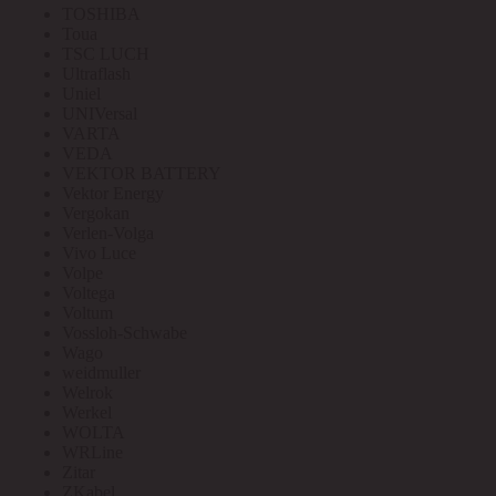
TOSHIBA
Toua
TSC LUCH
Ultraflash
Uniel
UNIVersal
VARTA
VEDA
VEKTOR BATTERY
Vektor Energy
Vergokan
Verlen-Volga
Vivo Luce
Volpe
Voltega
Voltum
Vossloh-Schwabe
Wago
weidmuller
Welrok
Werkel
WOLTA
WRLine
Zitar
ZKabel