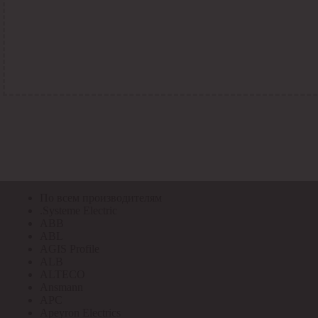
По всем кодам
По всем кодам
Код Толедо
Код производителя
Код РАЭК
Код ETIM
Код РС
Код ЭТМ
Прочие
По всем производителям
По всем производителям
.Systeme Electric
ABB
ABL
AGIS Profile
ALB
ALTECO
Ansmann
APC
Apeyron Electrics