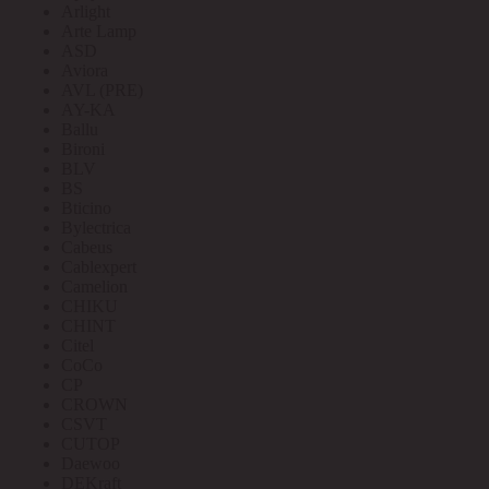
Arlight
Arte Lamp
ASD
Aviora
AVL (PRE)
AY-KA
Ballu
Bironi
BLV
BS
Bticino
Bylectrica
Cabeus
Cablexpert
Camelion
CHIKU
CHINT
Citel
CoCo
CP
CROWN
CSVT
CUTOP
Daewoo
DEKraft