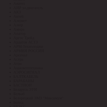
Аватех
АИР эл.двигатель
АКЗ
Актей
Алюмет
Алюр
Амира
Апатор
Аргос Трейд
Ардатов АСТЗ
АРМ-Технолоджи
АРМИЯ РОССИИ
Арсенал
Астра
Атон
Ашасветотехника
АЭРОСИГНАЛ
БАЛТКАБЕЛЬ
БАРАБАНЫ
БАСТИОН
Беларусь ЭУИ
Белкаб
Белорецкий ЭМЗ "Максимум"
Болид
БРЭКС