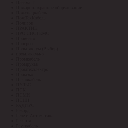
Плазма-Т
Пожарно-охранное оборудование
Пожспецкабель
ПожТехКабель
Полигон
ПРАКТИК
ПРО СИСТЕМС
Провенто
Прогресс
Пром. аккум (Выбор)
пром. аккум-р
Промкабель
Промрукав
Промтехэлектро
Промэко
Псковкабель
ПУЛЬС
ПЭК
ПЭМИ
ПЭНН
РАДИУС
Рекорд
Реле и Автоматика
Ресанта
Реуткабель