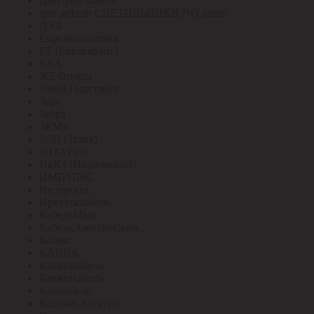
Дмитров-кабель
доп.детали СВЕТИЛЬНИКИ NO name
ДЭА
Евроавтоматика
ЕГ (Еврогарант)
ЕКА
ЖБ Опоры
Завод Пластмасс
Заря
Зебра
ЗКМК
ЗСП (Trilux)
ЗЭТАРУС
ИвКЗ (Ивановский)
ИМПУЛЬС
Интерсвет
Иркутсккабель
КабельМаш
КабельЭлектроСвязь
Кабэкс
КАВИК
Кавказкабель
Кавказкабель
Камкабель
Каспий Электро