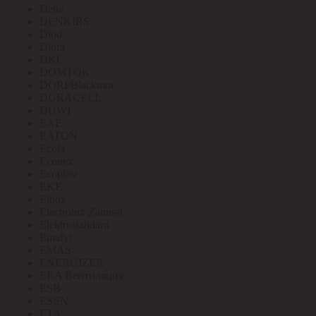
Delta
DENKIRS
Diod
Diora
DKC
DOMTOK
DORI/Blackmor
DURACELL
DUWI
EAE
EATON
Ecola
Econex
Ecoplast
EKF
Elbox
Electrolux Zanussi
Elektrostandard
Emafyl
EMAS
ENERGIZER
ERA Вентиляция
ESB
ESEN
ETA