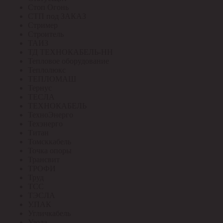
Стоп Огонь
СТП под ЗАКАЗ
Стример
Строитель
ТАИЗ
ТД ТЕХНОКАБЕЛЬ-НН
Тепловое оборудование
Теплолюкс
ТЕПЛОМАШ
Тернус
ТЕСЛА
ТЕХНОКАБЕЛЬ
ТехноЭнерго
Техэнерго
Титан
Томсккабель
Точка опоры
Трансвит
ТРОФИ
Труд
ТСС
ТЭСЛА
У.ПАК
Угличкабель
Узола