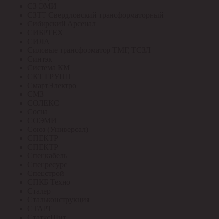
СЗ ЭМИ
СЗТТ Свердловский трансформаторный
Сибирский Арсенал
СИБРТЕХ
СИЛА
Силовые трансформатор ТМГ, ТСЗЛ
Синтэк
Система КМ
СКТ ГРУПП
СмартЭлектро
СМЗ
СОЛЕКС
Сосна
СОЭМИ
Союз (Универсал)
СПЕКТР
СПЕКТР
Спецкабель
Спецресурс
Спецстрой
СПКБ Техно
Сталер
Стальконструкция
СТАРТ
СтатусЩит