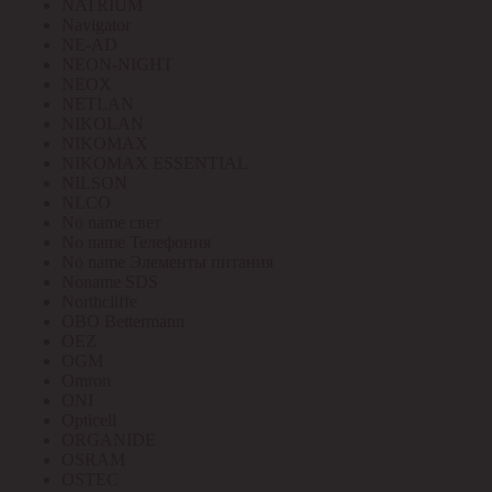
NATRIUM
Navigator
NE-AD
NEON-NIGHT
NEOX
NETLAN
NIKOLAN
NIKOMAX
NIKOMAX ESSENTIAL
NILSON
NLCO
No name свет
No name Телефония
No name Элементы питания
Noname SDS
Northcliffe
OBO Bettermann
OEZ
OGM
Omron
ONI
Opticell
ORGANIDE
OSRAM
OSTEC