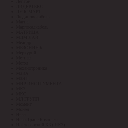
Лептон
ЛИДЕРТЕКС
ЛУЧСМАРТ
Людиновокабель
Магна
Марпосадкабель
МАТРИЦА
МДМ-ЛАЙТ
Меандр
МЕЗОНИНЪ
Меркурий
Метизы
Метэл
Механотроника
МЗВА
МЗЭП
МИР ИНСТРУМЕНТА
МКЗ
МКС
МЛ ГРУПП
Момент
Монэл
Нева
Нева-Транс Комплект
Нефтегорский КЗ ( НКЗ)