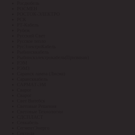
Росдюбель
РОСМЕН
РОСТОК-ЭЛЕКТРО
РСК
РТ-Кабель
Рубеж
Русский Свет
Русское тепло
РусЭлектроКабель
Рыбинсккабель
Рыбинскэлектрокабель(Призмиан)
РЭМ
РЭМЗ
Саранск лампа (Лисма)
Сарансккабель
САРМАТ-ЭМ
Сварог
Сварог
Свет Витебск
Световые Решения
Световые Технологии
СДСПЛАСТ
Севкабель
СегментЭнерго
Секунда