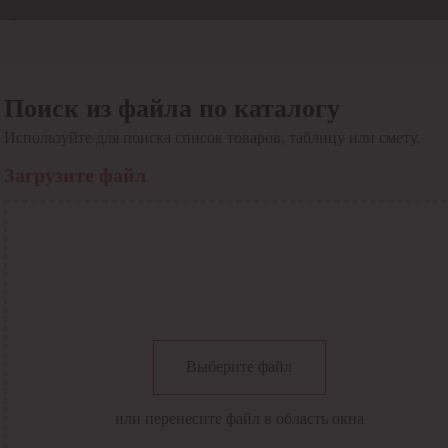
Отдел продаж
8 800 6000-600
Каталог
Акции
Поиск из файла по каталогу
Сервис
Используйте для поиска список товаров, таблицу или смету.
Инструкция по работе
с сервисом
Загрузите файл
Оплата
Сервис ЭДО
Сервис ИТС-КА
Сервис API
Контакты
О компании
Вход
Регистрация
Крупнейший поставщик электро-технической продукции в
Выберите файл
России
Найти
или перенесите файл в область окна
Искать по всем разделам