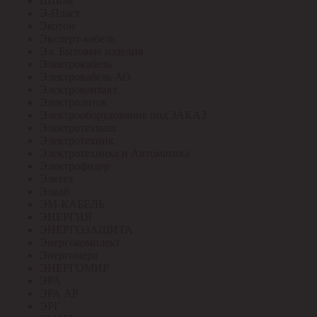
Штиль
Э-Пласт
Экотон
Эксперт-кабель
Эл. Бытовые изделия
Электрокабель
Электрокабель АО
Электроконтакт
Электролоток
Электрооборудование под ЗАКАЗ
Электротехмаш
Электротехник
Электротехника и Автоматика
Электрофидер
Элетех
Элкаб
ЭМ-КАБЕЛЬ
ЭНЕРГИЯ
ЭНЕРГОЗАЩИТА
Энергокомплект
Энергомера
ЭНЕРГОМИР
ЭРА
ЭРА АР
ЭРГ