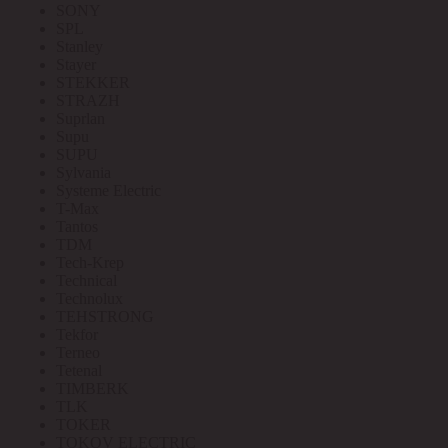
SONY
SPL
Stanley
Stayer
STEKKER
STRAZH
Suprlan
Supu
SUPU
Sylvania
Systeme Electric
T-Max
Tantos
TDM
Tech-Krep
Technical
Technolux
TEHSTRONG
Tekfor
Terneo
Tetenal
TIMBERK
TLK
TOKER
TOKOV ELECTRIC