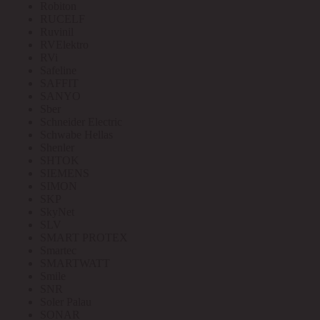
Robiton
RUCELF
Ruvinil
RVElektro
RVi
Safeline
SAFFIT
SANYO
Sber
Schneider Electric
Schwabe Hellas
Shenler
SHTOK
SIEMENS
SIMON
SKP
SkyNet
SLV
SMART PROTEX
Smartec
SMARTWATT
Smile
SNR
Soler Palau
SONAR