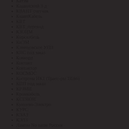
Катэм
Кашинский З-д
КВАНТ счетчик
КвантКабель
КВТ
КВТ_перевод
КЗОЦМ
Кирскабель
КиЭМ
Клинцовское УПП
КНС под заказ
Конкорд
Контакт
Контактор
КОСМОС
Кострома ИК1 (Транс-ры Т0,66)
КПП под заказ
КРЗМИ
Кромкабель
КСЕНОН
Кунцево-Электро
КУРС
КЭАЗ
КЭЛЗ
Лампы No name Россия