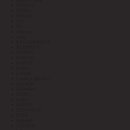
Interior Office
INTILED
INTRO
IONICH
ITK
ITL
Jazzway
Jung
KALASHNIKOV
KLEMSAN
KNIPEX
KODAK
KOPOS
Kranz
L-Flash
Leader Light (LL)
Led Strip
LEDeffect
LEDEL
Ledeo
LEDOS
LEDVANCE
LEEK
Legrand
LEZARD