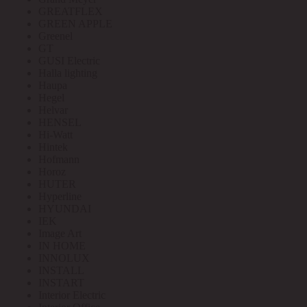
GREATFLEX
GREEN APPLE
Greenel
GT
GUSI Electric
Halla lighting
Haupa
Hegel
Helvar
HENSEL
Hi-Watt
Hintek
Hofmann
Horoz
HUTER
Hyperline
HYUNDAI
IEK
Image Art
IN HOME
INNOLUX
INSTALL
INSTART
Interior Electric