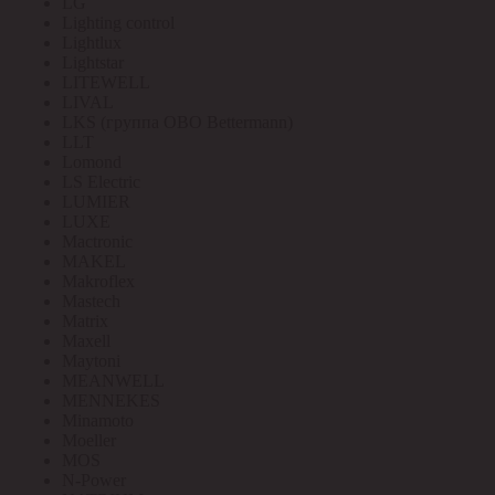
LG
Lighting control
Lightlux
Lightstar
LITEWELL
LIVAL
LKS (группа OBO Bettermann)
LLT
Lomond
LS Electric
LUMIER
LUXE
Mactronic
MAKEL
Makroflex
Mastech
Matrix
Maxell
Maytoni
MEANWELL
MENNEKES
Minamoto
Moeller
MOS
N-Power