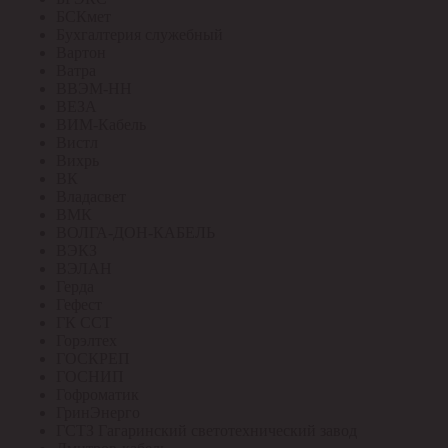
БСКмет
Бухгалтерия служебный
Вартон
Ватра
ВВЭМ-НН
ВЕЗА
ВИМ-Кабель
Вистл
Вихрь
ВК
Владасвет
ВМК
ВОЛГА-ДОН-КАБЕЛЬ
ВЭКЗ
ВЭЛАН
Герда
Гефест
ГК ССТ
Горэлтех
ГОСКРЕП
ГОСНИП
Гофроматик
ГринЭнерго
ГСТЗ Гагаринский светотехнический завод