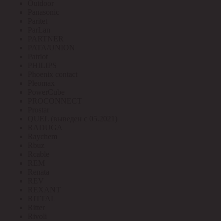
Outdoor
Panasonic
Paritet
ParLan
PARTNER
PATA/UNION
Patriot
PHILIPS
Phoenix contact
Pleomax
PowerCube
PROCONNECT
Prostar
QUEL (выведен с 05.2021)
RADUGA
Raychem
Rbuz
Rcable
REM
Renata
REV
REXANT
RITTAL
Ritter
Rivoli