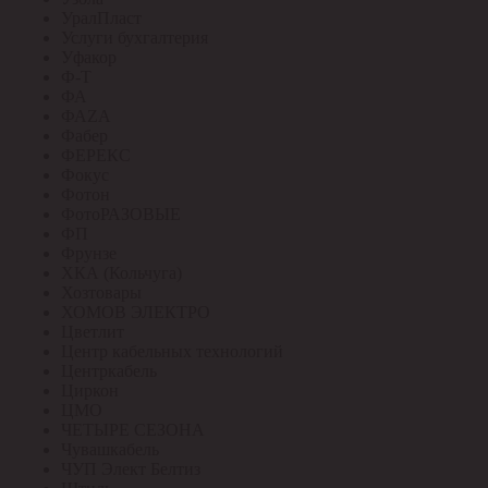
УралПласт
Услуги бухгалтерия
Уфакор
Ф-Т
ФА
ФАZА
Фабер
ФЕРЕКС
Фокус
Фотон
ФотоРАЗОВЫЕ
ФП
Фрунзе
ХКА (Кольчуга)
Хозтовары
ХОМОВ ЭЛЕКТРО
Цветлит
Центр кабельных технологий
Центркабель
Циркон
ЦМО
ЧЕТЫРЕ СЕЗОНА
Чувашкабель
ЧУП Элект Белтиз