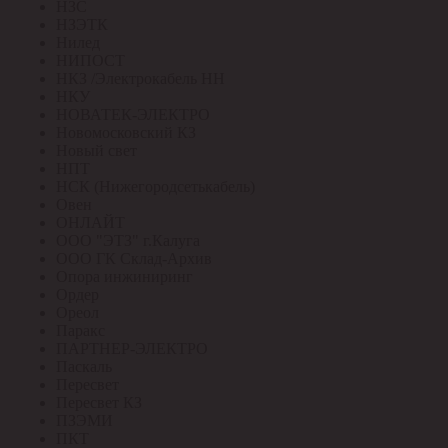
НЗС
НЗЭТК
Нилед
НИПОСТ
НКЗ /Электрокабель НН
НКУ
НОВАТЕК-ЭЛЕКТРО
Новомосковский КЗ
Новый свет
НПТ
НСК (Нижегородсетькабель)
Овен
ОНЛАЙТ
ООО "ЭТЗ" г.Калуга
ООО ГК Склад-Архив
Опора инжиниринг
Ордер
Ореол
Паракс
ПАРТНЕР-ЭЛЕКТРО
Паскаль
Пересвет
Пересвет КЗ
ПЗЭМИ
ПКТ