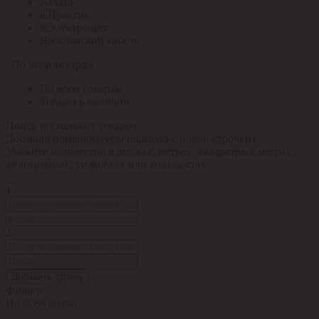
ЮАИЗ
я.Практик
я.Электрощит
Ярославский кабель
По всем товарам
По всем товарам
Товары в наличии
Поиск нескольких товаров
Добавьте номенклатуры (каждую с новой строчки).
Укажите количество в штуках, метрах, квадратных метрах,
килограммах, упаковках или комплектах.
1
2
Добавить строку
Фильтр:
По всем кодам