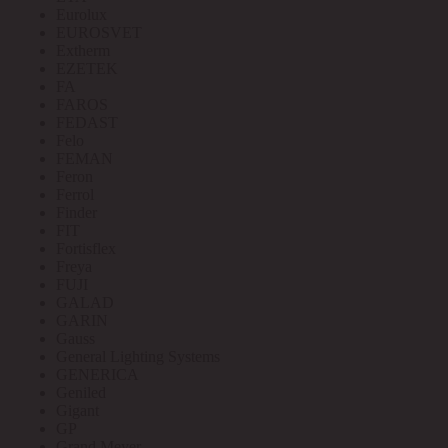
Eurolux
EUROSVET
Extherm
EZETEK
FA
FAROS
FEDAST
Felo
FEMAN
Feron
Ferrol
Finder
FIT
Fortisflex
Freya
FUJI
GALAD
GARIN
Gauss
General Lighting Systems
GENERICA
Geniled
Gigant
GP
Grand Meyer