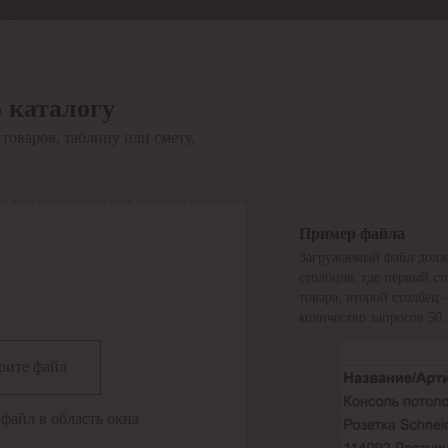
Отдел продаж
8 800 6000-600
Каталог
Акции
 каталогу
Сервис
товаров, таблицу или смету.
Инструкция по работе
с сервисом
Оплата
Сервис ЭДО
Сервис ИТС-КА
Пример файла
Сервис API
Загружаемый файл долж
Контакты
О компании
столбцов, где первый с
Вход
Регистрация
товара, второй столбец
количество запросов 50.
Крупнейший поставщик электро-технической продукции в
рите файл
России
Найти
файл в область окна
Искать по всем разделам