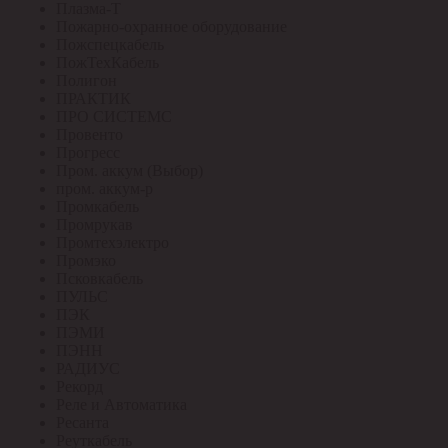
Плазма-Т
Пожарно-охранное оборудование
Пожспецкабель
ПожТехКабель
Полигон
ПРАКТИК
ПРО СИСТЕМС
Провенто
Прогресс
Пром. аккум (Выбор)
пром. аккум-р
Промкабель
Промрукав
Промтехэлектро
Промэко
Псковкабель
ПУЛЬС
ПЭК
ПЭМИ
ПЭНН
РАДИУС
Рекорд
Реле и Автоматика
Ресанта
Реуткабель