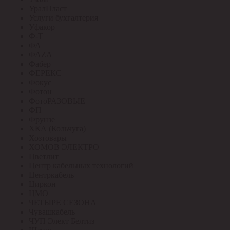
УралПласт
Услуги бухгалтерия
Уфакор
Ф-Т
ФА
ФАZА
Фабер
ФЕРЕКС
Фокус
Фотон
ФотоРАЗОВЫЕ
ФП
Фрунзе
ХКА (Кольчуга)
Хозтовары
ХОМОВ ЭЛЕКТРО
Цветлит
Центр кабельных технологий
Центркабель
Циркон
ЦМО
ЧЕТЫРЕ СЕЗОНА
Чувашкабель
ЧУП Элект Белтиз