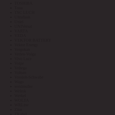
TOSHIBA
Toua
TSC LUCH
Ultraflash
Uniel
UNIVersal
VARTA
VEDA
VEKTOR BATTERY
Vektor Energy
Vergokan
Verlen-Volga
Vivo Luce
Volpe
Voltega
Voltum
Vossloh-Schwabe
Wago
weidmuller
Welrok
Werkel
WOLTA
WRLine
Zitar
ZKabel