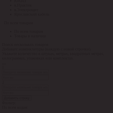
ЮАИЗ
я.Практик
я.Электрощит
Ярославский кабель
По всем товарам
По всем товарам
Товары в наличии
Поиск нескольких товаров
Добавьте номенклатуры (каждую с новой строчки).
Укажите количество в штуках, метрах, квадратных метрах,
килограммах, упаковках или комплектах.
1
2
Добавить строку
Фильтр:
По всем кодам