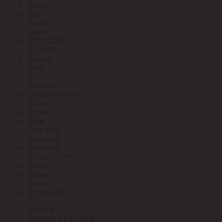
SONY
SPL
Stanley
Stayer
STEKKER
STRAZH
Suprlan
Supu
SUPU
Sylvania
Systeme Electric
T-Max
Tantos
TDM
Tech-Krep
Technical
Technolux
TEHSTRONG
Tekfor
Terneo
Tetenal
TIMBERK
TLK
TOKER
TOKOV ELECTRIC