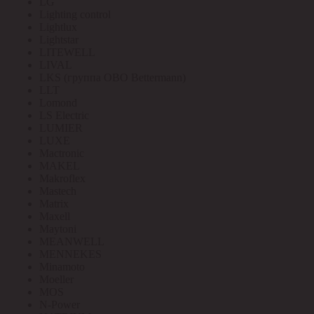
LG
Lighting control
Lightlux
Lightstar
LITEWELL
LIVAL
LKS (группа OBO Bettermann)
LLT
Lomond
LS Electric
LUMIER
LUXE
Mactronic
MAKEL
Makroflex
Mastech
Matrix
Maxell
Maytoni
MEANWELL
MENNEKES
Minamoto
Moeller
MOS
N-Power