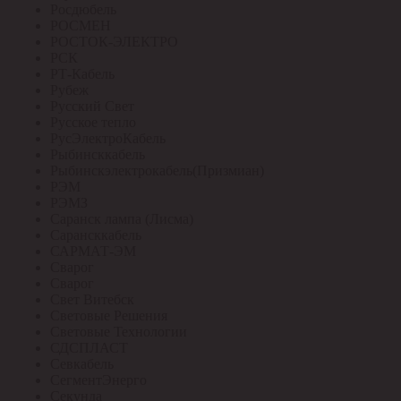
Росдюбель
РОСМЕН
РОСТОК-ЭЛЕКТРО
РСК
РТ-Кабель
Рубеж
Русский Свет
Русское тепло
РусЭлектроКабель
Рыбинсккабель
Рыбинскэлектрокабель(Призмиан)
РЭМ
РЭМЗ
Саранск лампа (Лисма)
Сарансккабель
САРМАТ-ЭМ
Сварог
Сварог
Свет Витебск
Световые Решения
Световые Технологии
СДСПЛАСТ
Севкабель
СегментЭнерго
Секунда