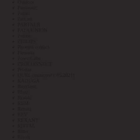
Outdoor
Panasonic
Paritet
ParLan
PARTNER
PATA/UNION
Patriot
PHILIPS
Phoenix contact
Pleomax
PowerCube
PROCONNECT
Prostar
QUEL (выведен с 05.2021)
RADUGA
Raychem
Rbuz
Rcable
REM
Renata
REV
REXANT
RITTAL
Ritter
Rivoli