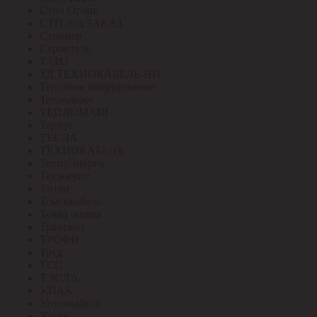
Стоп Огонь
СТП под ЗАКАЗ
Стример
Строитель
ТАИЗ
ТД ТЕХНОКАБЕЛЬ-НН
Тепловое оборудование
Теплолюкс
ТЕПЛОМАШ
Тернус
ТЕСЛА
ТЕХНОКАБЕЛЬ
ТехноЭнерго
Техэнерго
Титан
Томсккабель
Точка опоры
Трансвит
ТРОФИ
Труд
ТСС
ТЭСЛА
У.ПАК
Угличкабель
Узола