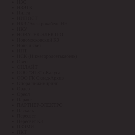
НЗС
НЗЭТК
Нилед
НИПОСТ
НКЗ /Электрокабель НН
НКУ
НОВАТЕК-ЭЛЕКТРО
Новомосковский КЗ
Новый свет
НПТ
НСК (Нижегородсетькабель)
Овен
ОНЛАЙТ
ООО "ЭТЗ" г.Калуга
ООО ГК Склад-Архив
Опора инжиниринг
Ордер
Ореол
Паракс
ПАРТНЕР-ЭЛЕКТРО
Паскаль
Пересвет
Пересвет КЗ
ПЗЭМИ
ПКТ