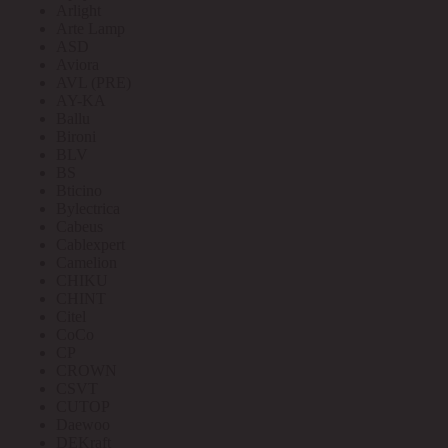
Arlight
Arte Lamp
ASD
Aviora
AVL (PRE)
AY-KA
Ballu
Bironi
BLV
BS
Bticino
Bylectrica
Cabeus
Cablexpert
Camelion
CHIKU
CHINT
Citel
CoCo
CP
CROWN
CSVT
CUTOP
Daewoo
DEKraft