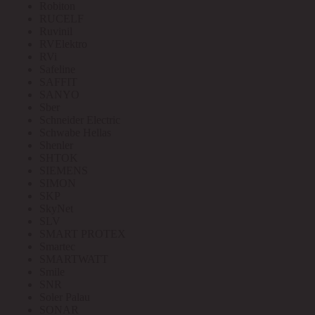
Robiton
RUCELF
Ruvinil
RVElektro
RVi
Safeline
SAFFIT
SANYO
Sber
Schneider Electric
Schwabe Hellas
Shenler
SHTOK
SIEMENS
SIMON
SKP
SkyNet
SLV
SMART PROTEX
Smartec
SMARTWATT
Smile
SNR
Soler Palau
SONAR