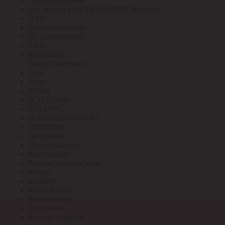
Дмитров-кабель
доп.детали СВЕТИЛЬНИКИ NO name
ДЭА
Евроавтоматика
ЕГ (Еврогарант)
ЕКА
ЖБ Опоры
Завод Пластмасс
Заря
Зебра
ЗКМК
ЗСП (Trilux)
ЗЭТАРУС
ИвКЗ (Ивановский)
ИМПУЛЬС
Интерсвет
Иркутсккабель
КабельМаш
КабельЭлектроСвязь
Кабэкс
КАВИК
Кавказкабель
Кавказкабель
Камкабель
Каспий Электро