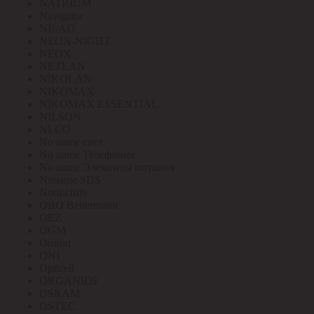
NATRIUM
Navigator
NE-AD
NEON-NIGHT
NEOX
NETLAN
NIKOLAN
NIKOMAX
NIKOMAX ESSENTIAL
NILSON
NLCO
No name свет
No name Телефония
No name Элементы питания
Noname SDS
Northcliffe
OBO Bettermann
OEZ
OGM
Omron
ONI
Opticell
ORGANIDE
OSRAM
OSTEC