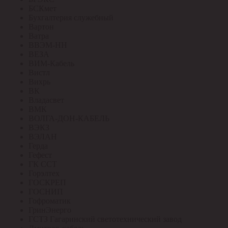
БСКмет
Бухгалтерия служебный
Вартон
Ватра
ВВЭМ-НН
ВЕЗА
ВИМ-Кабель
Вистл
Вихрь
ВК
Владасвет
ВМК
ВОЛГА-ДОН-КАБЕЛЬ
ВЭКЗ
ВЭЛАН
Герда
Гефест
ГК ССТ
Горэлтех
ГОСКРЕП
ГОСНИП
Гофроматик
ГринЭнерго
ГСТЗ Гагаринский светотехнический завод