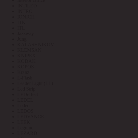
Interior Office
INTILED
INTRO
IONICH
ITK
ITL
Jazzway
Jung
KALASHNIKOV
KLEMSAN
KNIPEX
KODAK
KOPOS
Kranz
L-Flash
Leader Light (LL)
Led Strip
LEDeffect
LEDEL
Ledeo
LEDOS
LEDVANCE
LEEK
Legrand
LEZARD