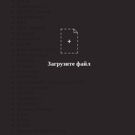
Катэм
Кашинский З-д
КВАНТ счетчик
КвантКабель
КВТ
КВТ_перевод
КЗОЦМ
Кирскабель
КиЭМ
Клинцовское УПП
КНС под заказ
Конкорд
Загрузите файл
Контакт
Контактор
КОСМОС
Кострома ИК1 (Транс-ры Т0,66)
КПП под заказ
КРЗМИ
Кромкабель
КСЕНОН
Кунцево-Электро
КУРС
КЭАЗ
КЭЛЗ
Лампы No name Россия