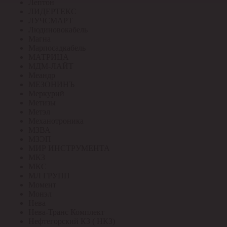
Лептон
ЛИДЕРТЕКС
ЛУЧСМАРТ
Людиновокабель
Магна
Марпосадкабель
МАТРИЦА
МДМ-ЛАЙТ
Меандр
МЕЗОНИНЪ
Меркурий
Метизы
Метэл
Механотроника
МЗВА
МЗЭП
МИР ИНСТРУМЕНТА
МКЗ
МКС
МЛ ГРУПП
Момент
Монэл
Нева
Нева-Транс Комплект
Нефтегорский КЗ ( НКЗ)