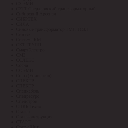
СЗ ЭМИ
СЗТТ Свердловский трансформаторный
Сибирский Арсенал
СИБРТЕХ
СИЛА
Силовые трансформатор ТМГ, ТСЗЛ
Синтэк
Система КМ
СКТ ГРУПП
СмартЭлектро
СМЗ
СОЛЕКС
Сосна
СОЭМИ
Союз (Универсал)
СПЕКТР
СПЕКТР
Спецкабель
Спецресурс
Спецстрой
СПКБ Техно
Сталер
Стальконструкция
СТАРТ
СтатусЩит