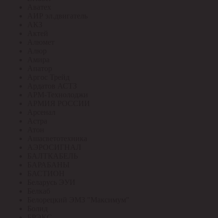
Аватех
АИР эл.двигатель
АКЗ
Актей
Алюмет
Алюр
Амира
Апатор
Аргос Трейд
Ардатов АСТЗ
АРМ-Технолоджи
АРМИЯ РОССИИ
Арсенал
Астра
Атон
Ашасветотехника
АЭРОСИГНАЛ
БАЛТКАБЕЛЬ
БАРАБАНЫ
БАСТИОН
Беларусь ЭУИ
Белкаб
Белорецкий ЭМЗ "Максимум"
Болид
БРЭКС