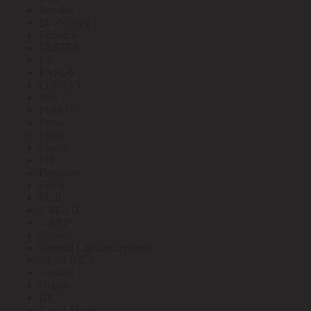
Eurolux
EUROSVET
Extherm
EZETEK
FA
FAROS
FEDAST
Felo
FEMAN
Feron
Ferrol
Finder
FIT
Fortisflex
Freya
FUJI
GALAD
GARIN
Gauss
General Lighting Systems
GENERICA
Geniled
Gigant
GP
Grand Meyer