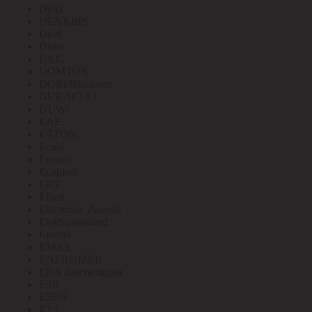
Delta
DENKIRS
Diod
Diora
DKC
DOMTOK
DORI/Blackmor
DURACELL
DUWI
EAE
EATON
Ecola
Econex
Ecoplast
EKF
Elbox
Electrolux Zanussi
Elektrostandard
Emafyl
EMAS
ENERGIZER
ERA Вентиляция
ESB
ESEN
ETA