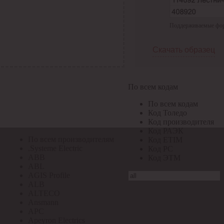
По всем кодам
Поддерживаемые форма
По всем кодам
Код Толедо
Код производителя
Скачать образец
Код РАЭК
Код ETIM
Код РС
Код ЭТМ
По всем кодам
Прочие
По всем кодам
По всем производителям
Код Толедо
Код производителя
Код РАЭК
По всем производителям
Код ETIM
.Systeme Electric
Код РС
ABB
Код ЭТМ
ABL
AGIS Profile
ALB
ALTECO
Ansmann
APC
Apeyron Electrics