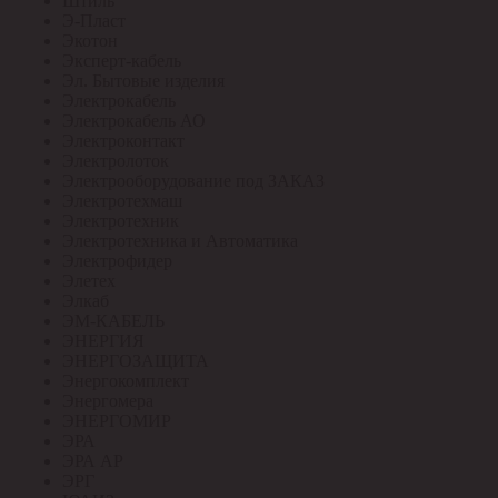
Штиль
Э-Пласт
Экотон
Эксперт-кабель
Эл. Бытовые изделия
Электрокабель
Электрокабель АО
Электроконтакт
Электролоток
Электрооборудование под ЗАКАЗ
Электротехмаш
Электротехник
Электротехника и Автоматика
Электрофидер
Элетех
Элкаб
ЭМ-КАБЕЛЬ
ЭНЕРГИЯ
ЭНЕРГОЗАЩИТА
Энергокомплект
Энергомера
ЭНЕРГОМИР
ЭРА
ЭРА АР
ЭРГ