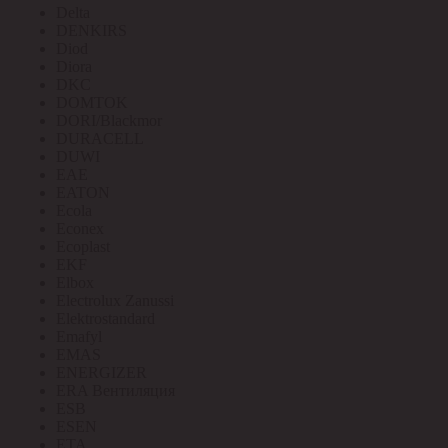
Delta
DENKIRS
Diod
Diora
DKC
DOMTOK
DORI/Blackmor
DURACELL
DUWI
EAE
EATON
Ecola
Econex
Ecoplast
EKF
Elbox
Electrolux Zanussi
Elektrostandard
Emafyl
EMAS
ENERGIZER
ERA Вентиляция
ESB
ESEN
ETA