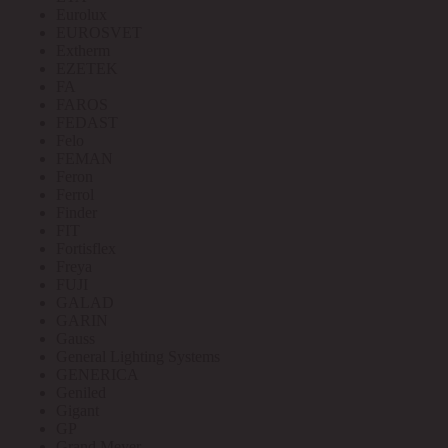
Eurolux
EUROSVET
Extherm
EZETEK
FA
FAROS
FEDAST
Felo
FEMAN
Feron
Ferrol
Finder
FIT
Fortisflex
Freya
FUJI
GALAD
GARIN
Gauss
General Lighting Systems
GENERICA
Geniled
Gigant
GP
Grand Meyer