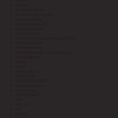
Э-Пласт
Экотон
Эксперт-кабель
Эл. Бытовые изделия
Электрокабель
Электрокабель АО
Электроконтакт
Электролоток
Электрооборудование под ЗАКАЗ
Электротехмаш
Электротехник
Электротехника и Автоматика
Электрофидер
Элетех
Элкаб
ЭМ-КАБЕЛЬ
ЭНЕРГИЯ
ЭНЕРГОЗАЩИТА
Энергокомплект
Энергомера
ЭНЕРГОМИР
ЭРА
ЭРА АР
ЭРГ
ЮАИЗ