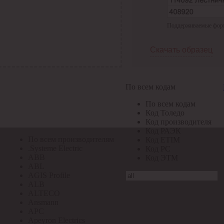
По всем кодам
Поддерживаемые формат
По всем кодам
Код Толедо
Код производителя
Скачать образец
Код РАЭК
Код ETIM
Код РС
Код ЭТМ
По всем кодам
Прочие
По всем кодам
По всем производителям
Код Толедо
Код производителя
Код РАЭК
По всем производителям
Код ETIM
.Systeme Electric
Код РС
ABB
Код ЭТМ
ABL
AGIS Profile
ALB
ALTECO
Ansmann
APC
Apeyron Electrics