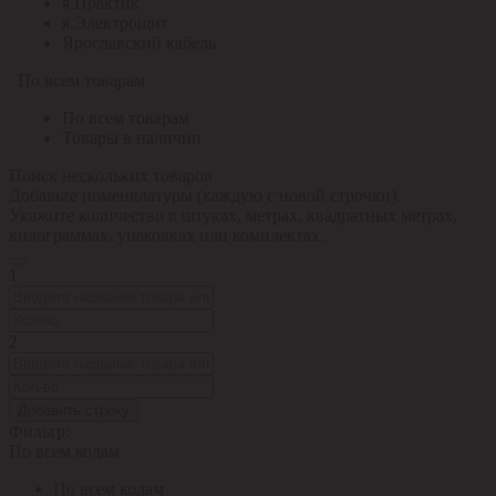
я.Практик
я.Электрощит
Ярославский кабель
По всем товарам
По всем товарам
Товары в наличии
Поиск нескольких товаров
Добавьте номенклатуры (каждую с новой строчки).
Укажите количество в штуках, метрах, квадратных метрах,
килограммах, упаковках или комплектах.
1
2
Добавить строку
Фильтр:
По всем кодам
По всем кодам