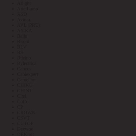
Arlight
Arte Lamp
ASD
Aviora
AVL (PRE)
AY-KA
Ballu
Bironi
BLV
BS
Bticino
Bylectrica
Cabeus
Cablexpert
Camelion
CHIKU
CHINT
Citel
CoCo
CP
CROWN
CSVT
CUTOP
Daewoo
DEKraft