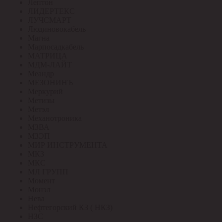
Лептон
ЛИДЕРТЕКС
ЛУЧСМАРТ
Людиновокабель
Магна
Марпосадкабель
МАТРИЦА
МДМ-ЛАЙТ
Меандр
МЕЗОНИНЪ
Меркурий
Метизы
Метэл
Механотроника
МЗВА
МЗЭП
МИР ИНСТРУМЕНТА
МКЗ
МКС
МЛ ГРУПП
Момент
Монэл
Нева
Нефтегорский КЗ ( НКЗ)
НЗС