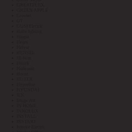
GREATFLEX
GREEN APPLE
Greenel
GT
GUSI Electric
Halla lighting
Haupa
Hegel
Helvar
HENSEL
Hi-Watt
Hintek
Hofmann
Horoz
HUTER
Hyperline
HYUNDAI
IEK
Image Art
IN HOME
INNOLUX
INSTALL
INSTART
Interior Electric