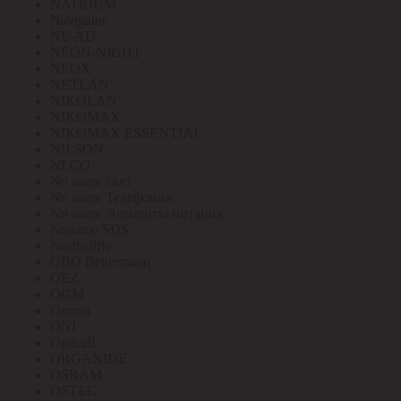
NATRIUM
Navigator
NE-AD
NEON-NIGHT
NEOX
NETLAN
NIKOLAN
NIKOMAX
NIKOMAX ESSENTIAL
NILSON
NLCO
No name свет
No name Телефония
No name Элементы питания
Noname SDS
Northcliffe
OBO Bettermann
OEZ
OGM
Omron
ONI
Opticell
ORGANIDE
OSRAM
OSTEC