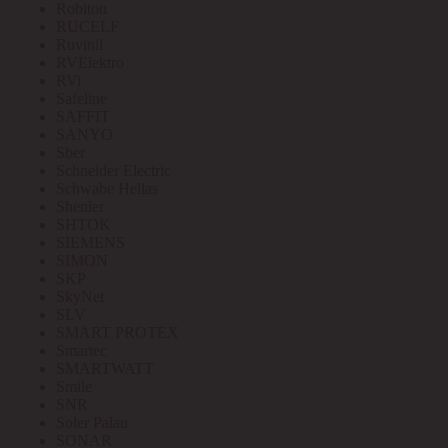
Robiton
RUCELF
Ruvinil
RVElektro
RVi
Safeline
SAFFIT
SANYO
Sber
Schneider Electric
Schwabe Hellas
Shenler
SHTOK
SIEMENS
SIMON
SKP
SkyNet
SLV
SMART PROTEX
Smartec
SMARTWATT
Smile
SNR
Soler Palau
SONAR