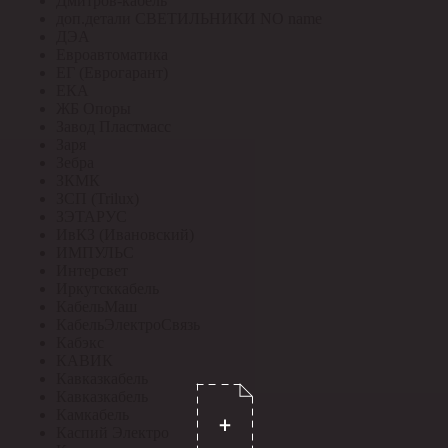
Дмитров-кабель
доп.детали СВЕТИЛЬНИКИ NO name
ДЭА
Евроавтоматика
ЕГ (Еврогарант)
ЕКА
ЖБ Опоры
Завод Пластмасс
Заря
Зебра
ЗКМК
ЗСП (Trilux)
ЗЭТАРУС
ИвКЗ (Ивановский)
ИМПУЛЬС
Интерсвет
Иркутсккабель
КабельМаш
КабельЭлектроСвязь
Кабэкс
КАВИК
Кавказкабель
Кавказкабель
Камкабель
Каспий Электро