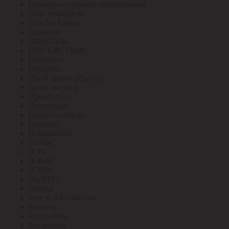
Пожарно-охранное оборудование
Пожспецкабель
ПожТехКабель
Полигон
ПРАКТИК
ПРО СИСТЕМС
Провенто
Прогресс
Пром. аккум (Выбор)
пром. аккум-р
Промкабель
Промрукав
Промтехэлектро
Промэко
Псковкабель
ПУЛЬС
ПЭК
ПЭМИ
ПЭНН
РАДИУС
Рекорд
Реле и Автоматика
Ресанта
Реуткабель
Росдюбель