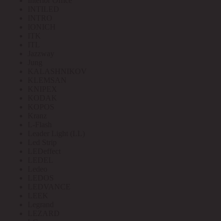
Interior Office
INTILED
INTRO
IONICH
ITK
ITL
Jazzway
Jung
KALASHNIKOV
KLEMSAN
KNIPEX
KODAK
KOPOS
Kranz
L-Flash
Leader Light (LL)
Led Strip
LEDeffect
LEDEL
Ledeo
LEDOS
LEDVANCE
LEEK
Legrand
LEZARD