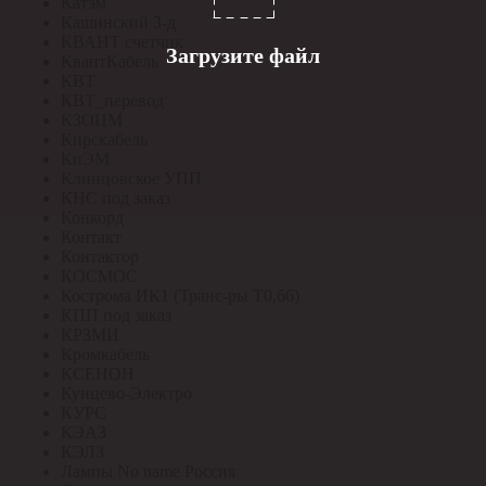
Катэм
Кашинский З-д
КВАНТ счетчик
Загрузите файл
КвантКабель
КВТ
КВТ_перевод
КЗОЦМ
Кирскабель
КиЭМ
Клинцовское УПП
КНС под заказ
Конкорд
Контакт
Контактор
КОСМОС
Кострома ИК1 (Транс-ры Т0,66)
КПП под заказ
КРЗМИ
Кромкабель
КСЕНОН
Кунцево-Электро
КУРС
КЭАЗ
КЭЛЗ
Лампы No name Россия