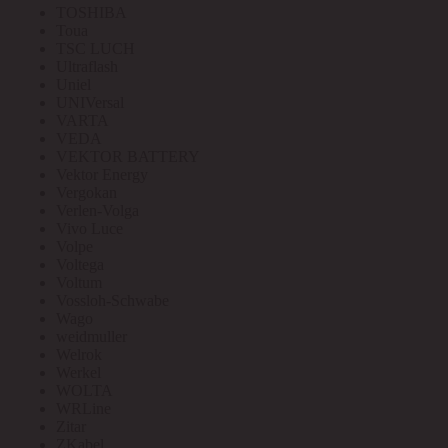
TOSHIBA
Toua
TSC LUCH
Ultraflash
Uniel
UNIVersal
VARTA
VEDA
VEKTOR BATTERY
Vektor Energy
Vergokan
Verlen-Volga
Vivo Luce
Volpe
Voltega
Voltum
Vossloh-Schwabe
Wago
weidmuller
Welrok
Werkel
WOLTA
WRLine
Zitar
ZKabel