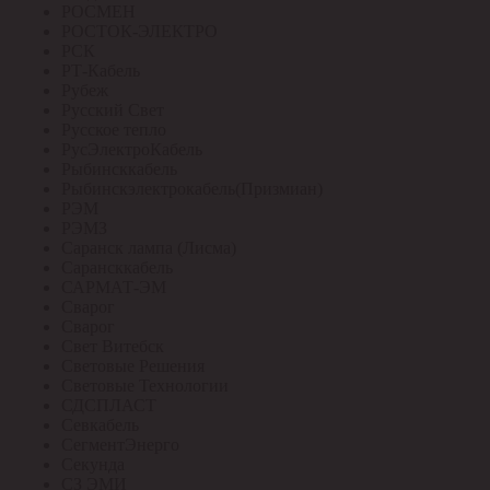
РОСМЕН
РОСТОК-ЭЛЕКТРО
РСК
РТ-Кабель
Рубеж
Русский Свет
Русское тепло
РусЭлектроКабель
Рыбинсккабель
Рыбинскэлектрокабель(Призмиан)
РЭМ
РЭМЗ
Саранск лампа (Лисма)
Сарансккабель
САРМАТ-ЭМ
Сварог
Сварог
Свет Витебск
Световые Решения
Световые Технологии
СДСПЛАСТ
Севкабель
СегментЭнерго
Секунда
СЗ ЭМИ