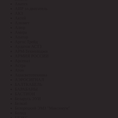
Аватех
АИР эл.двигатель
АКЗ
Актей
Алюмет
Алюр
Амира
Апатор
Аргос Трейд
Ардатов АСТЗ
АРМ-Технолоджи
АРМИЯ РОССИИ
Арсенал
Астра
Атон
Ашасветотехника
АЭРОСИГНАЛ
БАЛТКАБЕЛЬ
БАРАБАНЫ
БАСТИОН
Беларусь ЭУИ
Белкаб
Белорецкий ЭМЗ "Максимум"
Болид
БРЭКС