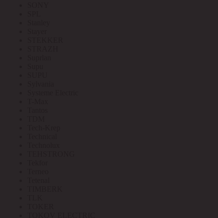
SONY
SPL
Stanley
Stayer
STEKKER
STRAZH
Suprlan
Supu
SUPU
Sylvania
Systeme Electric
T-Max
Tantos
TDM
Tech-Krep
Technical
Technolux
TEHSTRONG
Tekfor
Terneo
Tetenal
TIMBERK
TLK
TOKER
TOKOV ELECTRIC