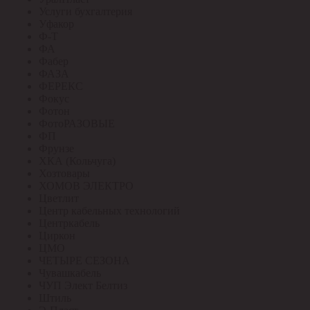
Услуги бухгалтерия
Уфакор
Ф-Т
ФА
Фабер
ФАЗА
ФЕРЕКС
Фокус
Фотон
ФотоРАЗОВЫЕ
ФП
Фрунзе
ХКА (Кольчуга)
Хозтовары
ХОМОВ ЭЛЕКТРО
Цветлит
Центр кабельных технологий
Центркабель
Циркон
ЦМО
ЧЕТЫРЕ СЕЗОНА
Чувашкабель
ЧУП Элект Белтиз
Штиль