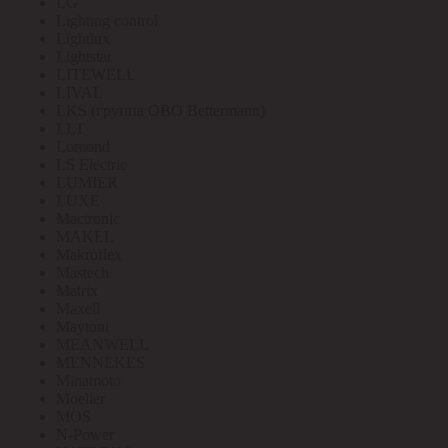
LG
Lighting control
Lightlux
Lightstar
LITEWELL
LIVAL
LKS (группа OBO Bettermann)
LLT
Lomond
LS Electric
LUMIER
LUXE
Mactronic
MAKEL
Makroflex
Mastech
Matrix
Maxell
Maytoni
MEANWELL
MENNEKES
Minamoto
Moeller
MOS
N-Power