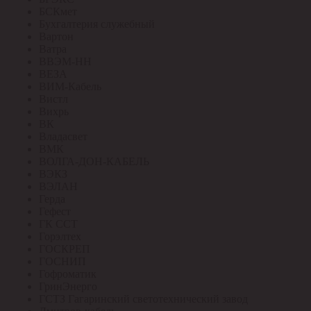
БСКмет
Бухгалтерия служебный
Вартон
Ватра
ВВЭМ-НН
ВЕЗА
ВИМ-Кабель
Вистл
Вихрь
ВК
Владасвет
ВМК
ВОЛГА-ДОН-КАБЕЛЬ
ВЭКЗ
ВЭЛАН
Герда
Гефест
ГК ССТ
Горэлтех
ГОСКРЕП
ГОСНИП
Гофроматик
ГринЭнерго
ГСТЗ Гагаринский светотехнический завод