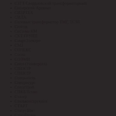
СЗТТ Свердловский трансформаторный
Сибирский Арсенал
СИБРТЕХ
СИЛА
Силовые трансформатор ТМГ, ТСЗЛ
Синтэк
Система КМ
СКТ ГРУПП
СмартЭлектро
СМЗ
СОЛЕКС
Сосна
СОЭМИ
Союз (Универсал)
СПЕКТР
СПЕКТР
Спецкабель
Спецресурс
Спецстрой
СПКБ Техно
Сталер
Стальконструкция
СТАРТ
СтатусЩит
Стоп Огонь