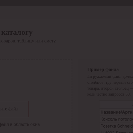
Отдел продаж
8 800 6000-600
Каталог
Акции
 каталогу
Сервис
товаров, таблицу или смету.
Инструкция по работе
с сервисом
Оплата
Сервис ЭДО
Сервис ИТС-КА
Пример файла
Сервис API
Загружаемый файл долже
Контакты
О компании
столбцов, где первый ст
Вход
Регистрация
товара, второй столбец 
количество запросов 50.
Крупнейший поставщик электро-технической продукции в
ите файл
России
Найти
файл в область окна
Искать по всем разделам