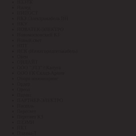
НЗЭТК
Нилед
НИПОСТ
НКЗ /Электрокабель НН
НКУ
НОВАТЕК-ЭЛЕКТРО
Новомосковский КЗ
Новый свет
НПТ
НСК (Нижегородсетькабель)
Овен
ОНЛАЙТ
ООО "ЭТЗ" г.Калуга
ООО ГК Склад-Архив
Опора инжиниринг
Ордер
Ореол
Паракс
ПАРТНЕР-ЭЛЕКТРО
Паскаль
Пересвет
Пересвет КЗ
ПЗЭМИ
ПКТ
Плазма-Т