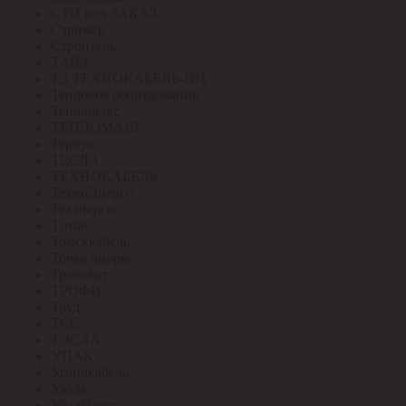
СТП под ЗАКАЗ
Стример
Строитель
ТАИЗ
ТД ТЕХНОКАБЕЛЬ-НН
Тепловое оборудование
Теплолюкс
ТЕПЛОМАШ
Тернус
ТЕСЛА
ТЕХНОКАБЕЛЬ
ТехноЭнерго
Техэнерго
Титан
Томсккабель
Точка опоры
Трансвит
ТРОФИ
Труд
ТСС
ТЭСЛА
У.ПАК
Угличкабель
Узола
УралПласт