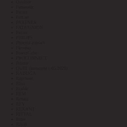
Outdoor
Panasonic
Paritet
ParLan
PARTNER
PATA/UNION
Patriot
PHILIPS
Phoenix contact
Pleomax
PowerCube
PROCONNECT
Prostar
QUEL (выведен с 05.2021)
RADUGA
Raychem
Rbuz
Rcable
REM
Renata
REV
REXANT
RITTAL
Ritter
Rivoli