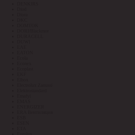
DENKIRS
Diod
Diora
DKC
DOMTOK
DORI/Blackmor
DURACELL
DUWI
EAE
EATON
Ecola
Econex
Ecoplast
EKF
Elbox
Electrolux Zanussi
Elektrostandard
Emafyl
EMAS
ENERGIZER
ERA Вентиляция
ESB
ESEN
ETA
Eurolux