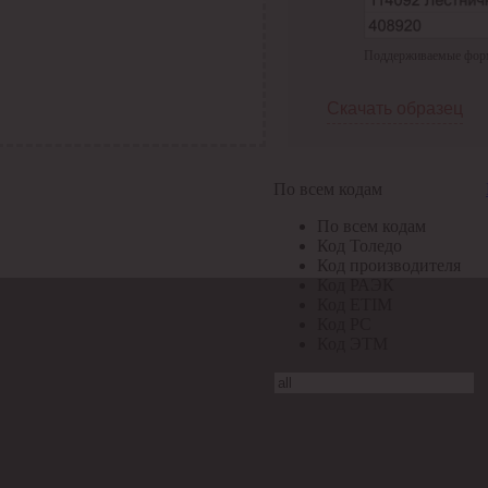
Поддерживаемые формат
Скачать образец
По всем кодам
По всем кодам
Код Толедо
Код производителя
Код РАЭК
Код ETIM
Код РС
Код ЭТМ