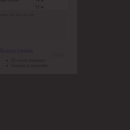
ы: .xls,.xlsx,.csv,.ods
По всем товарам
Найти
По всем товарам
Товары в наличии