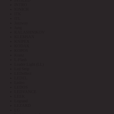
INTILED
INTRO
IONICH
ITK
ITL
Jazzway
Jung
KALASHNIKOV
KLEMSAN
KNIPEX
KODAK
KOPOS
Kranz
L-Flash
Leader Light (LL)
Led Strip
LEDeffect
LEDEL
Ledeo
LEDOS
LEDVANCE
LEEK
Legrand
LEZARD
LG