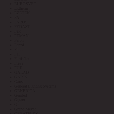
EUROSVET
Extherm
EZETEK
FA
FAROS
FEDAST
Felo
FEMAN
Feron
Ferrol
Finder
FIT
Fortisflex
Freya
FUJI
GALAD
GARIN
Gauss
General Lighting Systems
GENERICA
Geniled
Gigant
GP
Grand Meyer
GREATFLEX