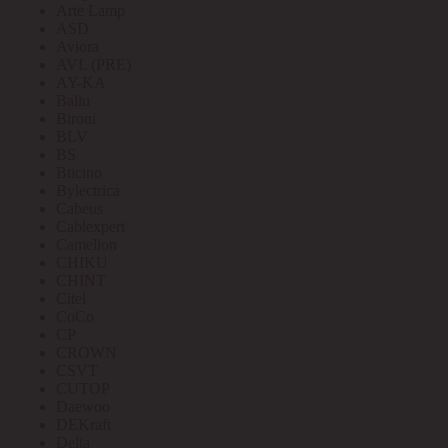
Arte Lamp
ASD
Aviora
AVL (PRE)
AY-KA
Ballu
Bironi
BLV
BS
Bticino
Bylectrica
Cabeus
Cablexpert
Camelion
CHIKU
CHINT
Citel
CoCo
CP
CROWN
CSVT
CUTOP
Daewoo
DEKraft
Delta