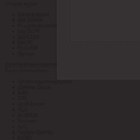
По всем кодам
По всем кодам
Код Толедо
Код производителя
Код РАЭК
Код ETIM
Код РС
Код ЭТМ
Прочие
По всем производителям
По всем производителям
.Systeme Electric
ABB
ABL
AGIS Profile
ALB
ALTECO
Ansmann
APC
Apeyron Electrics
Arlight