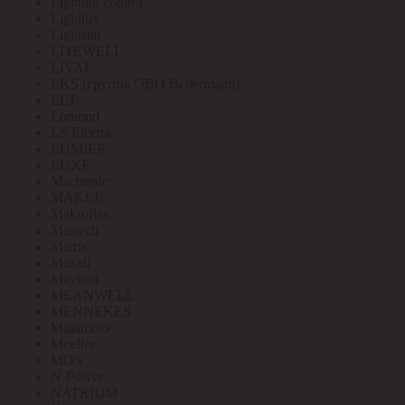
Lighting control
Lightlux
Lightstar
LITEWELL
LIVAL
LKS (группа OBO Bettermann)
LLT
Lomond
LS Electric
LUMIER
LUXE
Mactronic
MAKEL
Makroflex
Mastech
Matrix
Maxell
Maytoni
MEANWELL
MENNEKES
Minamoto
Moeller
MOS
N-Power
NATRIUM