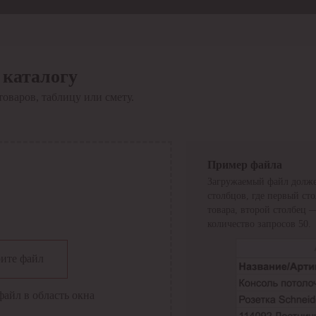
 каталогу
товаров, таблицу или смету.
Пример файла
Загружаемый файл долже
столбцов, где первый ст
товара, второй столбец 
количество запросов 50.
сии
ите файл
файл в область окна