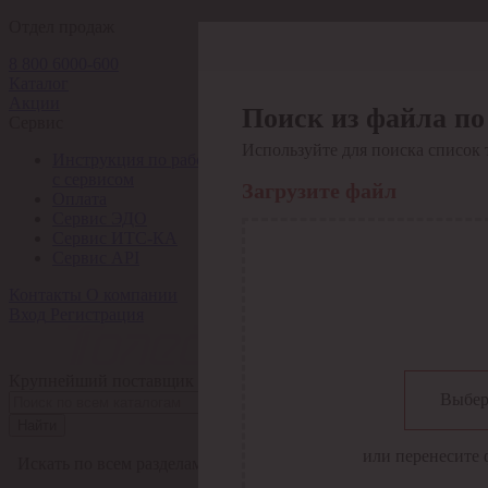
Отдел продаж
8 800 6000-600
Каталог
Акции
Поиск из файла по
Сервис
Используйте для поиска список 
Инструкция по работе
с сервисом
Загрузите файл
Оплата
Сервис ЭДО
Сервис ИТС-КА
Сервис API
Контакты
О компании
Вход
Регистрация
Крупнейший поставщик электро-технической продукции в Рос
Выбер
Найти
или перенесите 
Искать по всем разделам