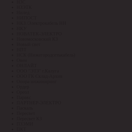
НЗС
НЗЭТК
Нилед
НИПОСТ
НКЗ /Электрокабель НН
НКУ
НОВАТЕК-ЭЛЕКТРО
Новомосковский КЗ
Новый свет
НПТ
НСК (Нижегородсетькабель)
Овен
ОНЛАЙТ
ООО "ЭТЗ" г.Калуга
ООО ГК Склад-Архив
Опора инжиниринг
Ордер
Ореол
Паракс
ПАРТНЕР-ЭЛЕКТРО
Паскаль
Пересвет
Пересвет КЗ
ПЗЭМИ
ПКТ