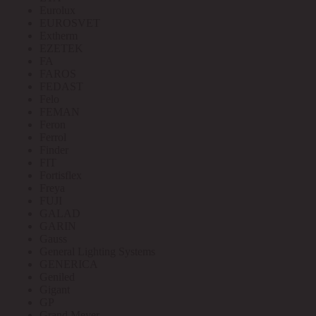
Eurolux
EUROSVET
Extherm
EZETEK
FA
FAROS
FEDAST
Felo
FEMAN
Feron
Ferrol
Finder
FIT
Fortisflex
Freya
FUJI
GALAD
GARIN
Gauss
General Lighting Systems
GENERICA
Geniled
Gigant
GP
Grand Meyer