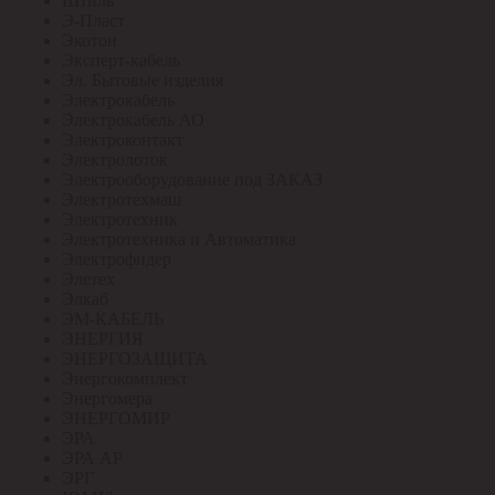
Штиль
Э-Пласт
Экотон
Эксперт-кабель
Эл. Бытовые изделия
Электрокабель
Электрокабель АО
Электроконтакт
Электролоток
Электрооборудование под ЗАКАЗ
Электротехмаш
Электротехник
Электротехника и Автоматика
Электрофидер
Элетех
Элкаб
ЭМ-КАБЕЛЬ
ЭНЕРГИЯ
ЭНЕРГОЗАЩИТА
Энергокомплект
Энергомера
ЭНЕРГОМИР
ЭРА
ЭРА АР
ЭРГ