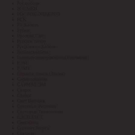
Росдюбель
РОСМЕН
РОСТОК-ЭЛЕКТРО
РСК
РТ-Кабель
Рубеж
Русский Свет
Русское тепло
РусЭлектроКабель
Рыбинсккабель
Рыбинскэлектрокабель(Призмиан)
РЭМ
РЭМЗ
Саранск лампа (Лисма)
Сарансккабель
САРМАТ-ЭМ
Сварог
Сварог
Свет Витебск
Световые Решения
Световые Технологии
СДСПЛАСТ
Севкабель
СегментЭнерго
Секунда