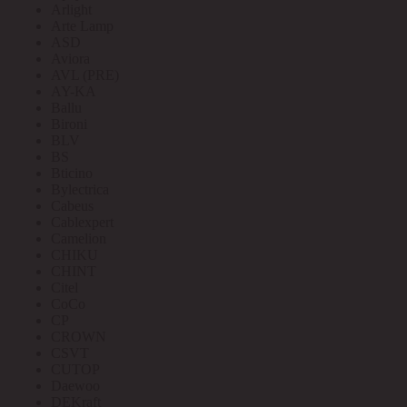
Arlight
Arte Lamp
ASD
Aviora
AVL (PRE)
AY-KA
Ballu
Bironi
BLV
BS
Bticino
Bylectrica
Cabeus
Cablexpert
Camelion
CHIKU
CHINT
Citel
CoCo
CP
CROWN
CSVT
CUTOP
Daewoo
DEKraft