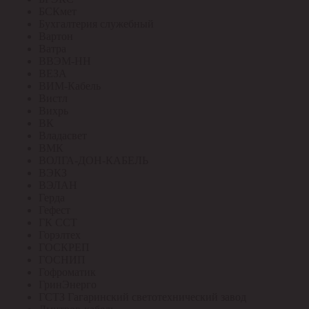
БСКмет
Бухгалтерия служебный
Вартон
Ватра
ВВЭМ-НН
ВЕЗА
ВИМ-Кабель
Вистл
Вихрь
ВК
Владасвет
ВМК
ВОЛГА-ДОН-КАБЕЛЬ
ВЭКЗ
ВЭЛАН
Герда
Гефест
ГК ССТ
Горэлтех
ГОСКРЕП
ГОСНИП
Гофроматик
ГринЭнерго
ГСТЗ Гагаринский светотехнический завод