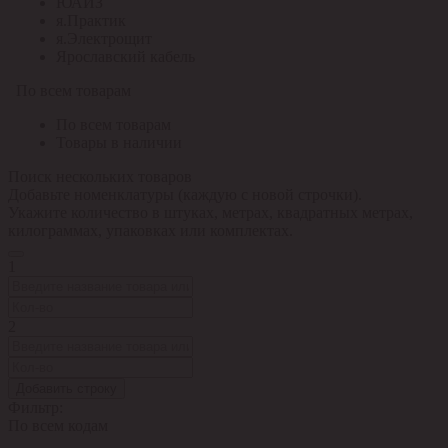
ЮАИЗ
я.Практик
я.Электрощит
Ярославский кабель
По всем товарам
По всем товарам
Товары в наличии
Поиск нескольких товаров
Добавьте номенклатуры (каждую с новой строчки).
Укажите количество в штуках, метрах, квадратных метрах,
килограммах, упаковках или комплектах.
1
2
Добавить строку
Фильтр:
По всем кодам