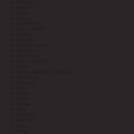
Outdoor
Panasonic
Paritet
ParLan
PARTNER
PATA/UNION
Patriot
PHILIPS
Phoenix contact
Pleomax
PowerCube
PROCONNECT
Prostar
QUEL (выведен с 05.2021)
RADUGA
Raychem
Rbuz
Rcable
REM
Renata
REV
REXANT
RITTAL
Ritter
Rivoli