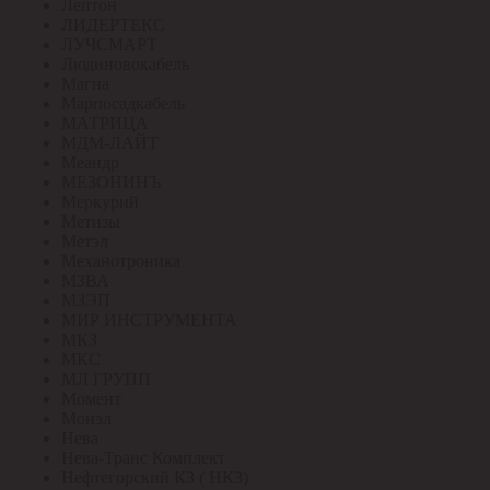
Лептон
ЛИДЕРТЕКС
ЛУЧСМАРТ
Людиновокабель
Магна
Марпосадкабель
МАТРИЦА
МДМ-ЛАЙТ
Меандр
МЕЗОНИНЪ
Меркурий
Метизы
Метэл
Механотроника
МЗВА
МЗЭП
МИР ИНСТРУМЕНТА
МКЗ
МКС
МЛ ГРУПП
Момент
Монэл
Нева
Нева-Транс Комплект
Нефтегорский КЗ ( НКЗ)