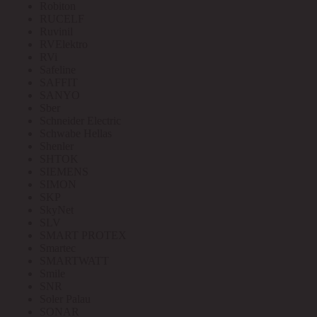
Robiton
RUCELF
Ruvinil
RVElektro
RVi
Safeline
SAFFIT
SANYO
Sber
Schneider Electric
Schwabe Hellas
Shenler
SHTOK
SIEMENS
SIMON
SKP
SkyNet
SLV
SMART PROTEX
Smartec
SMARTWATT
Smile
SNR
Soler Palau
SONAR