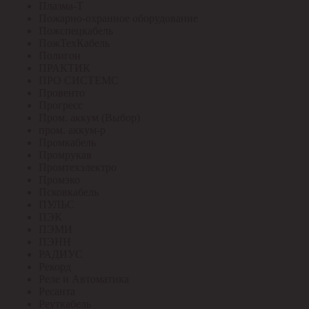
Плазма-Т
Пожарно-охранное оборудование
Пожспецкабель
ПожТехКабель
Полигон
ПРАКТИК
ПРО СИСТЕМС
Провенто
Прогресс
Пром. аккум (Выбор)
пром. аккум-р
Промкабель
Промрукав
Промтехэлектро
Промэко
Псковкабель
ПУЛЬС
ПЭК
ПЭМИ
ПЭНН
РАДИУС
Рекорд
Реле и Автоматика
Ресанта
Реуткабель