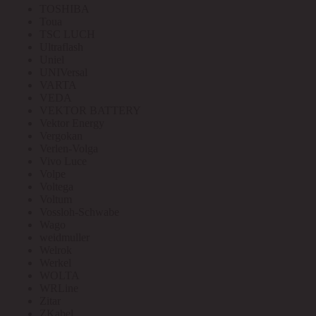
TOSHIBA
Toua
TSC LUCH
Ultraflash
Uniel
UNIVersal
VARTA
VEDA
VEKTOR BATTERY
Vektor Energy
Vergokan
Verlen-Volga
Vivo Luce
Volpe
Voltega
Voltum
Vossloh-Schwabe
Wago
weidmuller
Welrok
Werkel
WOLTA
WRLine
Zitar
ZKabel