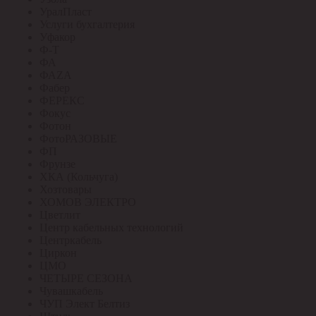
УралПласт
Услуги бухгалтерия
Уфакор
Ф-Т
ФА
ФАZА
Фабер
ФЕРЕКС
Фокус
Фотон
ФотоРАЗОВЫЕ
ФП
Фрунзе
ХКА (Кольчуга)
Хозтовары
ХОМОВ ЭЛЕКТРО
Цветлит
Центр кабельных технологий
Центркабель
Циркон
ЦМО
ЧЕТЫРЕ СЕЗОНА
Чувашкабель
ЧУП Элект Белтиз