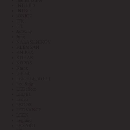
Interior Office
INTILED
INTRO
IONICH
ITK
ITL
Jazzway
Jung
KALASHNIKOV
KLEMSAN
KNIPEX
KODAK
KOPOS
Kranz
L-Flash
Leader Light (LL)
Led Strip
LEDeffect
LEDEL
Ledeo
LEDOS
LEDVANCE
LEEK
Legrand
LEZARD