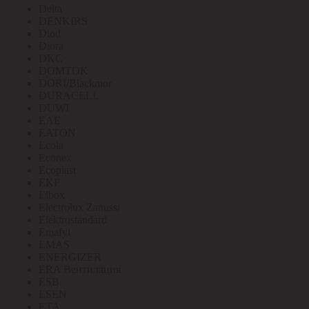
Delta
DENKIRS
Diod
Diora
DKC
DOMTOK
DORI/Blackmor
DURACELL
DUWI
EAE
EATON
Ecola
Econex
Ecoplast
EKF
Elbox
Electrolux Zanussi
Elektrostandard
Emafyl
EMAS
ENERGIZER
ERA Вентиляция
ESB
ESEN
ETA