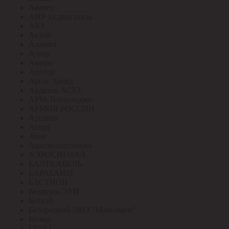
Аватех
АИР эл.двигатель
АКЗ
Актей
Алюмет
Алюр
Амира
Апатор
Аргос Трейд
Ардатов АСТЗ
АРМ-Технолоджи
АРМИЯ РОССИИ
Арсенал
Астра
Атон
Ашасветотехника
АЭРОСИГНАЛ
БАЛТКАБЕЛЬ
БАРАБАНЫ
БАСТИОН
Беларусь ЭУИ
Белкаб
Белорецкий ЭМЗ "Максимум"
Болид
БРЭКС