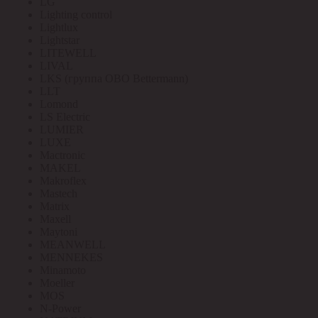
LG
Lighting control
Lightlux
Lightstar
LITEWELL
LIVAL
LKS (группа OBO Bettermann)
LLT
Lomond
LS Electric
LUMIER
LUXE
Mactronic
MAKEL
Makroflex
Mastech
Matrix
Maxell
Maytoni
MEANWELL
MENNEKES
Minamoto
Moeller
MOS
N-Power