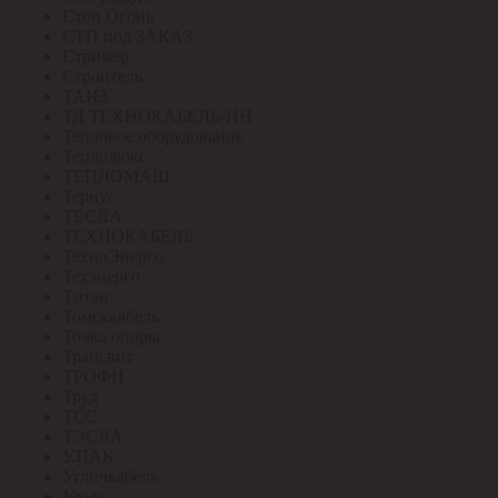
Стоп Огонь
СТП под ЗАКАЗ
Стример
Строитель
ТАИЗ
ТД ТЕХНОКАБЕЛЬ-НН
Тепловое оборудование
Теплолюкс
ТЕПЛОМАШ
Тернус
ТЕСЛА
ТЕХНОКАБЕЛЬ
ТехноЭнерго
Техэнерго
Титан
Томсккабель
Точка опоры
Трансвит
ТРОФИ
Труд
ТСС
ТЭСЛА
У.ПАК
Угличкабель
Узола