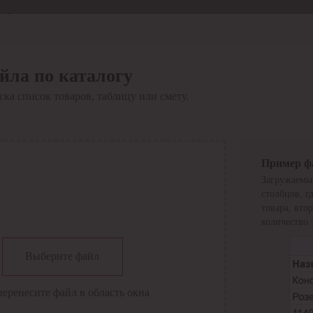
Отдел продаж
8 800 6000-600
Каталог
Акции
йла по каталогу
Сервис
ка список товаров, таблицу или смету.
Инструкция по работе
с сервисом
Оплата
Сервис ЭДО
Сервис ИТС-КА
Пример ф
Сервис API
Загружаемы
Контакты
О компании
столбцов, г
Вход
Регистрация
товара, вто
количество 
Крупнейший поставщик электро-технической продукции в
Выберите файл
России
Найти
перенесите файл в область окна
Искать по всем разделам