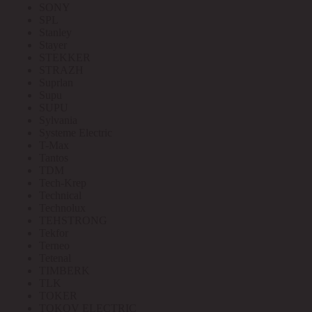
SONY
SPL
Stanley
Stayer
STEKKER
STRAZH
Suprlan
Supu
SUPU
Sylvania
Systeme Electric
T-Max
Tantos
TDM
Tech-Krep
Technical
Technolux
TEHSTRONG
Tekfor
Terneo
Tetenal
TIMBERK
TLK
TOKER
TOKOV ELECTRIC