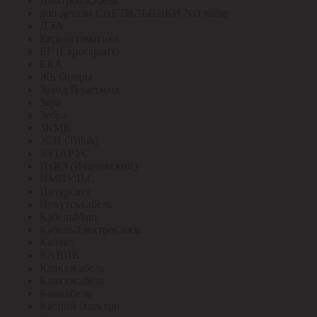
Дмитров-кабель
доп.детали СВЕТИЛЬНИКИ NO name
ДЭА
Евроавтоматика
ЕГ (Еврогарант)
ЕКА
ЖБ Опоры
Завод Пластмасс
Заря
Зебра
ЗКМК
ЗСП (Trilux)
ЗЭТАРУС
ИвКЗ (Ивановский)
ИМПУЛЬС
Интерсвет
Иркутсккабель
КабельМаш
КабельЭлектроСвязь
Кабэкс
КАВИК
Кавказкабель
Кавказкабель
Камкабель
Каспий Электро