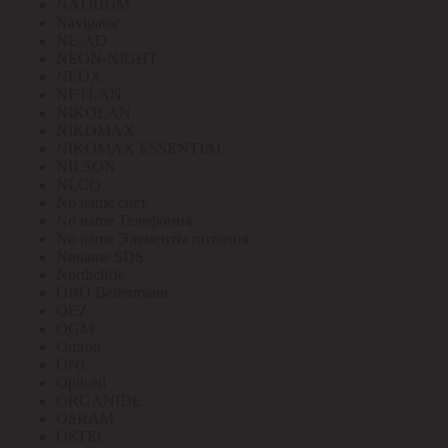
NATRIUM
Navigator
NE-AD
NEON-NIGHT
NEOX
NETLAN
NIKOLAN
NIKOMAX
NIKOMAX ESSENTIAL
NILSON
NLCO
No name свет
No name Телефония
No name Элементы питания
Noname SDS
Northcliffe
OBO Bettermann
OEZ
OGM
Omron
ONI
Opticell
ORGANIDE
OSRAM
OSTEC