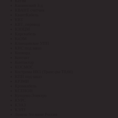
Катэм
Кашинский З-д
КВАНТ счетчик
КвантКабель
КВТ
КВТ_перевод
КЗОЦМ
Кирскабель
КиЭМ
Клинцовское УПП
КНС под заказ
Конкорд
Контакт
Контактор
КОСМОС
Кострома ИК1 (Транс-ры Т0,66)
КПП под заказ
КРЗМИ
Кромкабель
КСЕНОН
Кунцево-Электро
КУРС
КЭАЗ
КЭЛЗ
Лампы No name Россия