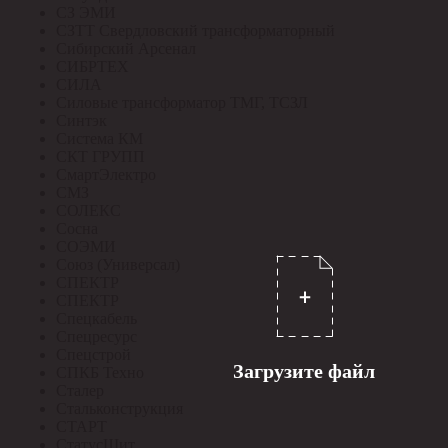
СЗ ЭМИ
СЗТТ Свердловский трансформаторный
Сибирский Арсенал
СИБРТЕХ
СИЛА
Силовые трансформатор ТМГ, ТСЗЛ
Синтэк
Система КМ
СКТ ГРУПП
СмартЭлектро
СМЗ
СОЛЕКС
Сосна
СОЭМИ
Союз (Универсал)
СПЕКТР
СПЕКТР
Спецкабель
Спецресурс
Спецстрой
Загрузите файл
СПКБ Техно
Сталер
Стальконструкция
СТАРТ
СтатусЩит