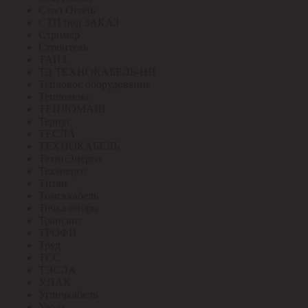
Стоп Огонь
СТП под ЗАКАЗ
Стример
Строитель
ТАИЗ
ТД ТЕХНОКАБЕЛЬ-НН
Тепловое оборудование
Теплолюкс
ТЕПЛОМАШ
Тернус
ТЕСЛА
ТЕХНОКАБЕЛЬ
ТехноЭнерго
Техэнерго
Титан
Томсккабель
Точка опоры
Трансвит
ТРОФИ
Труд
ТСС
ТЭСЛА
У.ПАК
Угличкабель
Узола