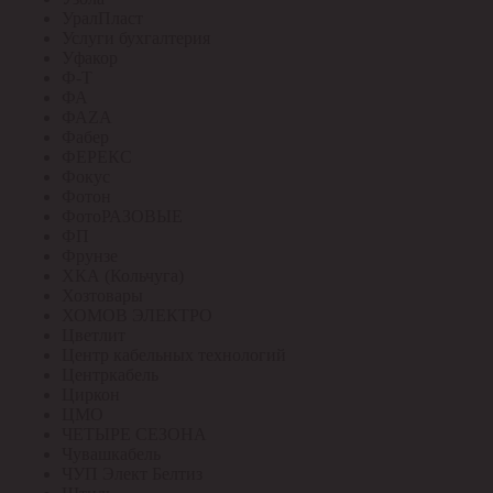
УралПласт
Услуги бухгалтерия
Уфакор
Ф-Т
ФА
ФАZА
Фабер
ФЕРЕКС
Фокус
Фотон
ФотоРАЗОВЫЕ
ФП
Фрунзе
ХКА (Кольчуга)
Хозтовары
ХОМОВ ЭЛЕКТРО
Цветлит
Центр кабельных технологий
Центркабель
Циркон
ЦМО
ЧЕТЫРЕ СЕЗОНА
Чувашкабель
ЧУП Элект Белтиз