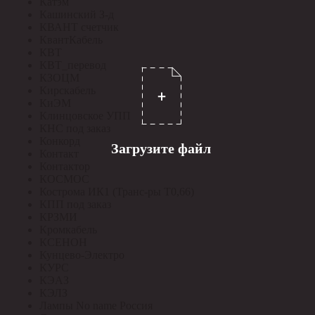
Катэм
Кашинский З-д
КВАНТ счетчик
КвантКабель
КВТ
КВТ_перевод
КЗОЦМ
Кирскабель
КиЭМ
Клинцовское УПП
КНС под заказ
Конкорд
Загрузите файл
Контакт
Контактор
КОСМОС
Кострома ИК1 (Транс-ры Т0,66)
КПП под заказ
КРЗМИ
Кромкабель
КСЕНОН
Кунцево-Электро
КУРС
КЭАЗ
КЭЛЗ
Лампы No name Россия