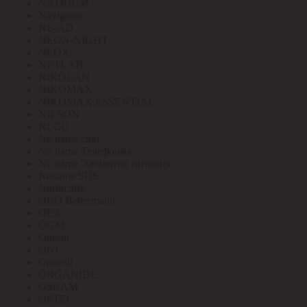
NATRIUM
Navigator
NE-AD
NEON-NIGHT
NEOX
NETLAN
NIKOLAN
NIKOMAX
NIKOMAX ESSENTIAL
NILSON
NLCO
No name свет
No name Телефония
No name Элементы питания
Noname SDS
Northcliffe
OBO Bettermann
OEZ
OGM
Omron
ONI
Opticell
ORGANIDE
OSRAM
OSTEC