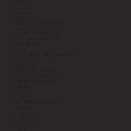
НЗС
НЗЭТК
Нилед
НИПОСТ
НКЗ /Электрокабель НН
НКУ
НОВАТЕК-ЭЛЕКТРО
Новомосковский КЗ
Новый свет
НПТ
НСК (Нижегородсетькабель)
Овен
ОНЛАЙТ
ООО "ЭТЗ" г.Калуга
ООО ГК Склад-Архив
Опора инжиниринг
Ордер
Ореол
Паракс
ПАРТНЕР-ЭЛЕКТРО
Паскаль
Пересвет
Пересвет КЗ
ПЗЭМИ
ПКТ