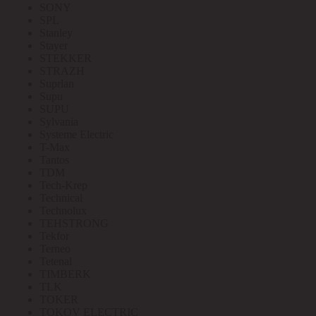
SONY
SPL
Stanley
Stayer
STEKKER
STRAZH
Suprlan
Supu
SUPU
Sylvania
Systeme Electric
T-Max
Tantos
TDM
Tech-Krep
Technical
Technolux
TEHSTRONG
Tekfor
Terneo
Tetenal
TIMBERK
TLK
TOKER
TOKOV ELECTRIC