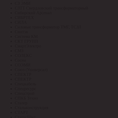
СЗ ЭМИ
СЗТТ Свердловский трансформаторный
Сибирский Арсенал
СИБРТЕХ
СИЛА
Силовые трансформатор ТМГ, ТСЗЛ
Синтэк
Система КМ
СКТ ГРУПП
СмартЭлектро
СМЗ
СОЛЕКС
Сосна
СОЭМИ
Союз (Универсал)
СПЕКТР
СПЕКТР
Спецкабель
Спецресурс
Спецстрой
СПКБ Техно
Сталер
Стальконструкция
СТАРТ
СтатусЩит