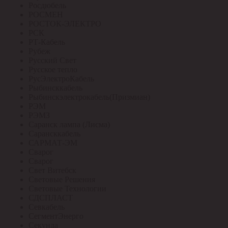
Росдюбель
РОСМЕН
РОСТОК-ЭЛЕКТРО
РСК
РТ-Кабель
Рубеж
Русский Свет
Русское тепло
РусЭлектроКабель
Рыбинсккабель
Рыбинскэлектрокабель(Призмиан)
РЭМ
РЭМЗ
Саранск лампа (Лисма)
Сарансккабель
САРМАТ-ЭМ
Сварог
Сварог
Свет Витебск
Световые Решения
Световые Технологии
СДСПЛАСТ
Севкабель
СегментЭнерго
Секунда