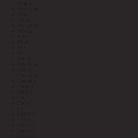
Arlight
Arte Lamp
ASD
Aviora
AVL (PRE)
AY-KA
Ballu
Bironi
BLV
BS
Bticino
Bylectrica
Cabeus
Cablexpert
Camelion
CHIKU
CHINT
Citel
CoCo
CP
CROWN
CSVT
CUTOP
Daewoo
DEKraft