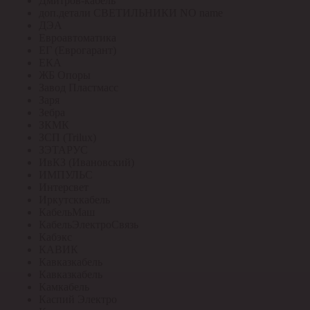
Дмитров-кабель
доп.детали СВЕТИЛЬНИКИ NO name
ДЭА
Евроавтоматика
ЕГ (Еврогарант)
ЕКА
ЖБ Опоры
Завод Пластмасс
Заря
Зебра
ЗКМК
ЗСП (Trilux)
ЗЭТАРУС
ИвКЗ (Ивановский)
ИМПУЛЬС
Интерсвет
Иркутсккабель
КабельМаш
КабельЭлектроСвязь
Кабэкс
КАВИК
Кавказкабель
Кавказкабель
Камкабель
Каспий Электро