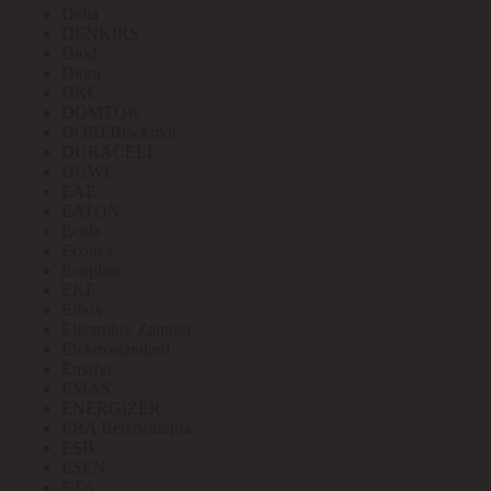
Delta
DENKIRS
Diod
Diora
DKC
DOMTOK
DORI/Blackmor
DURACELL
DUWI
EAE
EATON
Ecola
Econex
Ecoplast
EKF
Elbox
Electrolux Zanussi
Elektrostandard
Emafyl
EMAS
ENERGIZER
ERA Вентиляция
ESB
ESEN
ETA