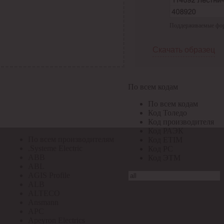
По всем кодам
Поддерживаемые форма
По всем кодам
Код Толедо
Код производителя
Скачать образец
Код РАЭК
Код ETIM
Код РС
Код ЭТМ
По всем кодам
Прочие
По всем кодам
По всем производителям
Код Толедо
Код производителя
Код РАЭК
По всем производителям
Код ETIM
.Systeme Electric
Код РС
ABB
Код ЭТМ
ABL
AGIS Profile
ALB
ALTECO
Ansmann
APC
Apeyron Electrics