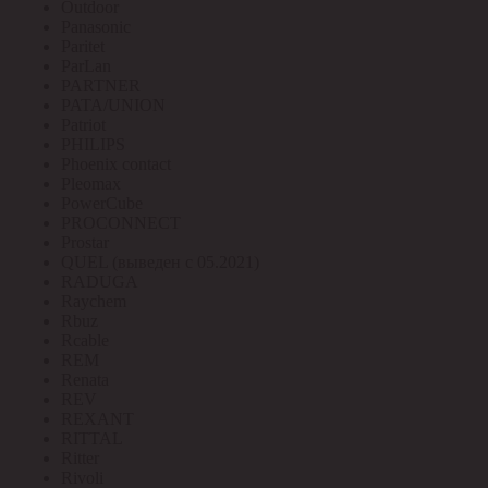
Outdoor
Panasonic
Paritet
ParLan
PARTNER
PATA/UNION
Patriot
PHILIPS
Phoenix contact
Pleomax
PowerCube
PROCONNECT
Prostar
QUEL (выведен с 05.2021)
RADUGA
Raychem
Rbuz
Rcable
REM
Renata
REV
REXANT
RITTAL
Ritter
Rivoli