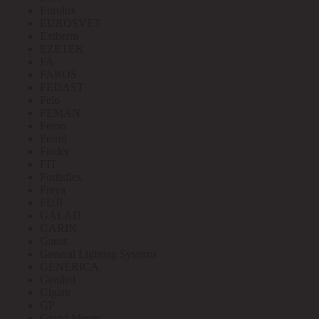
Eurolux
EUROSVET
Extherm
EZETEK
FA
FAROS
FEDAST
Felo
FEMAN
Feron
Ferrol
Finder
FIT
Fortisflex
Freya
FUJI
GALAD
GARIN
Gauss
General Lighting Systems
GENERICA
Geniled
Gigant
GP
Grand Meyer