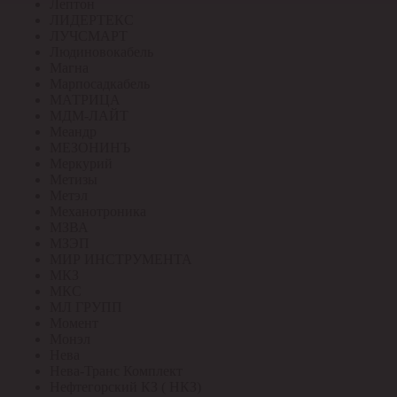
Лептон
ЛИДЕРТЕКС
ЛУЧСМАРТ
Людиновокабель
Магна
Марпосадкабель
МАТРИЦА
МДМ-ЛАЙТ
Меандр
МЕЗОНИНЪ
Меркурий
Метизы
Метэл
Механотроника
МЗВА
МЗЭП
МИР ИНСТРУМЕНТА
МКЗ
МКС
МЛ ГРУПП
Момент
Монэл
Нева
Нева-Транс Комплект
Нефтегорский КЗ ( НКЗ)