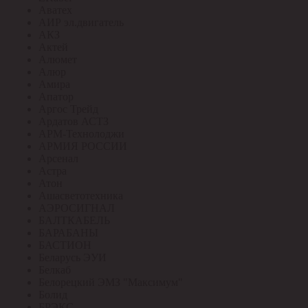
Аватех
АИР эл.двигатель
АКЗ
Актей
Алюмет
Алюр
Амира
Апатор
Аргос Трейд
Ардатов АСТЗ
АРМ-Технолоджи
АРМИЯ РОССИИ
Арсенал
Астра
Атон
Ашасветотехника
АЭРОСИГНАЛ
БАЛТКАБЕЛЬ
БАРАБАНЫ
БАСТИОН
Беларусь ЭУИ
Белкаб
Белорецкий ЭМЗ "Максимум"
Болид
БРЭКС