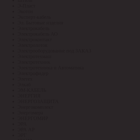
Штиль
Э-Пласт
Экотон
Эксперт-кабель
Эл. Бытовые изделия
Электрокабель
Электрокабель АО
Электроконтакт
Электролоток
Электрооборудование под ЗАКАЗ
Электротехмаш
Электротехник
Электротехника и Автоматика
Электрофидер
Элетех
Элкаб
ЭМ-КАБЕЛЬ
ЭНЕРГИЯ
ЭНЕРГОЗАЩИТА
Энергокомплект
Энергомера
ЭНЕРГОМИР
ЭРА
ЭРА АР
ЭРГ