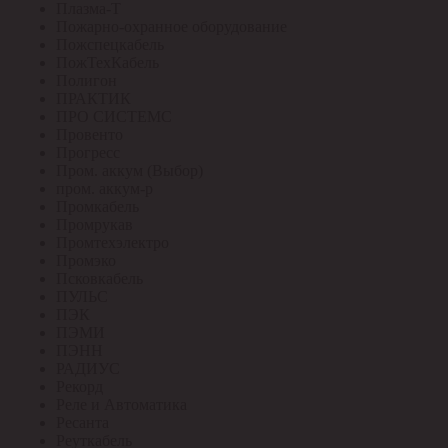
Плазма-Т
Пожарно-охранное оборудование
Пожспецкабель
ПожТехКабель
Полигон
ПРАКТИК
ПРО СИСТЕМС
Провенто
Прогресс
Пром. аккум (Выбор)
пром. аккум-р
Промкабель
Промрукав
Промтехэлектро
Промэко
Псковкабель
ПУЛЬС
ПЭК
ПЭМИ
ПЭНН
РАДИУС
Рекорд
Реле и Автоматика
Ресанта
Реуткабель