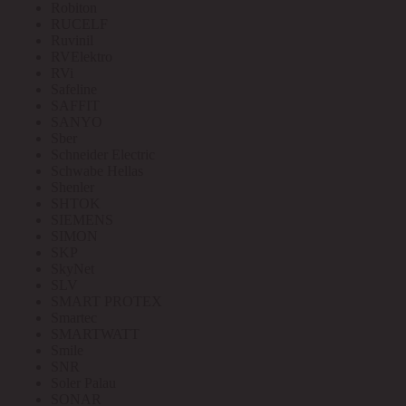
Robiton
RUCELF
Ruvinil
RVElektro
RVi
Safeline
SAFFIT
SANYO
Sber
Schneider Electric
Schwabe Hellas
Shenler
SHTOK
SIEMENS
SIMON
SKP
SkyNet
SLV
SMART PROTEX
Smartec
SMARTWATT
Smile
SNR
Soler Palau
SONAR