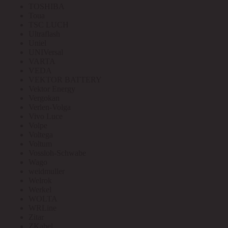
TOSHIBA
Toua
TSC LUCH
Ultraflash
Uniel
UNIVersal
VARTA
VEDA
VEKTOR BATTERY
Vektor Energy
Vergokan
Verlen-Volga
Vivo Luce
Volpe
Voltega
Voltum
Vossloh-Schwabe
Wago
weidmuller
Welrok
Werkel
WOLTA
WRLine
Zitar
ZKabel