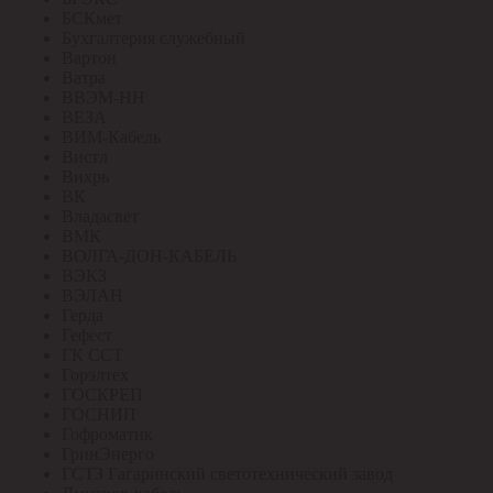
БСКмет
Бухгалтерия служебный
Вартон
Ватра
ВВЭМ-НН
ВЕЗА
ВИМ-Кабель
Вистл
Вихрь
ВК
Владасвет
ВМК
ВОЛГА-ДОН-КАБЕЛЬ
ВЭКЗ
ВЭЛАН
Герда
Гефест
ГК ССТ
Горэлтех
ГОСКРЕП
ГОСНИП
Гофроматик
ГринЭнерго
ГСТЗ Гагаринский светотехнический завод