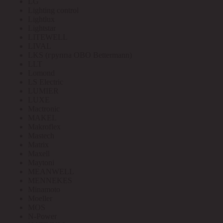
LG
Lighting control
Lightlux
Lightstar
LITEWELL
LIVAL
LKS (группа OBO Bettermann)
LLT
Lomond
LS Electric
LUMIER
LUXE
Mactronic
MAKEL
Makroflex
Mastech
Matrix
Maxell
Maytoni
MEANWELL
MENNEKES
Minamoto
Moeller
MOS
N-Power