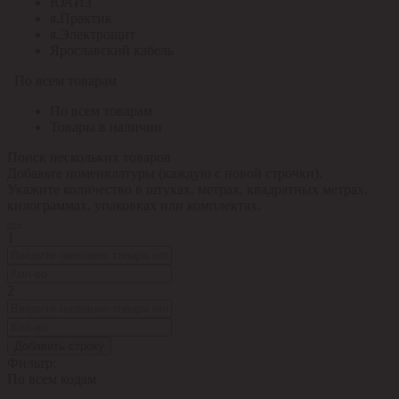
ЮАИЗ
я.Практик
я.Электрощит
Ярославский кабель
По всем товарам
По всем товарам
Товары в наличии
Поиск нескольких товаров
Добавьте номенклатуры (каждую с новой строчки).
Укажите количество в штуках, метрах, квадратных метрах,
килограммах, упаковках или комплектах.
1
2
Добавить строку
Фильтр:
По всем кодам