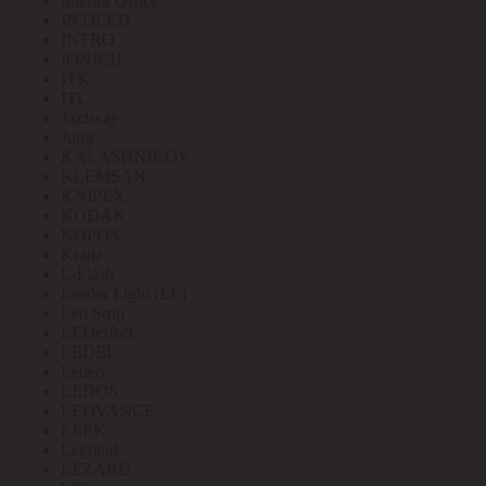
Interior Office
INTILED
INTRO
IONICH
ITK
ITL
Jazzway
Jung
KALASHNIKOV
KLEMSAN
KNIPEX
KODAK
KOPOS
Kranz
L-Flash
Leader Light (LL)
Led Strip
LEDeffect
LEDEL
Ledeo
LEDOS
LEDVANCE
LEEK
Legrand
LEZARD