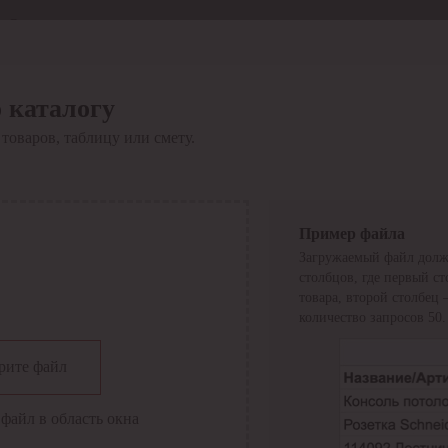
Отдел продаж
8 800 6000-600
Каталог
Акции
 каталогу
Сервис
товаров, таблицу или смету.
Инструкция по работе
с сервисом
Оплата
Сервис ЭДО
Сервис ИТС-КА
Пример файла
Сервис API
Загружаемый файл долж
Контакты
О компании
столбцов, где первый с
Вход
Регистрация
товара, второй столбец
количество запросов 50.
Крупнейший поставщик электро-технической продукции в
рите файл
России
Найти
файл в область окна
Искать по всем разделам