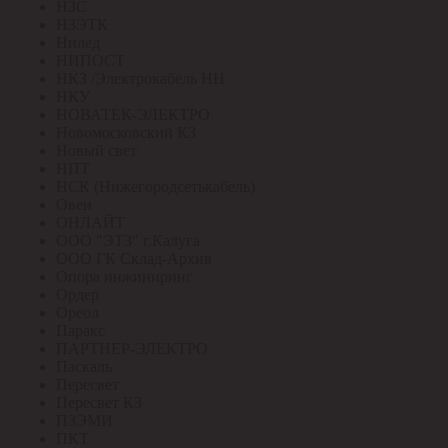
НЗС
НЗЭТК
Нилед
НИПОСТ
НКЗ /Электрокабель НН
НКУ
НОВАТЕК-ЭЛЕКТРО
Новомосковский КЗ
Новый свет
НПТ
НСК (Нижегородсетькабель)
Овен
ОНЛАЙТ
ООО "ЭТЗ" г.Калуга
ООО ГК Склад-Архив
Опора инжиниринг
Ордер
Ореол
Паракс
ПАРТНЕР-ЭЛЕКТРО
Паскаль
Пересвет
Пересвет КЗ
ПЗЭМИ
ПКТ