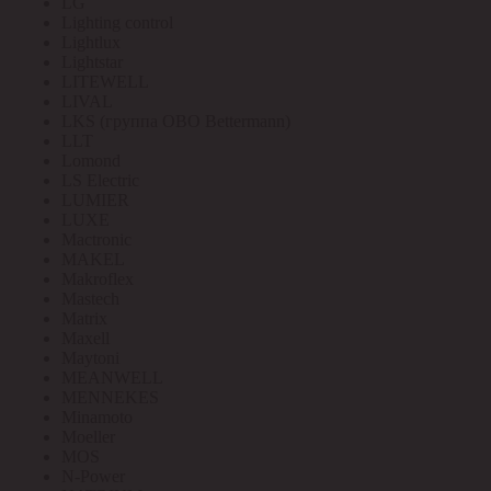
LG
Lighting control
Lightlux
Lightstar
LITEWELL
LIVAL
LKS (группа OBO Bettermann)
LLT
Lomond
LS Electric
LUMIER
LUXE
Mactronic
MAKEL
Makroflex
Mastech
Matrix
Maxell
Maytoni
MEANWELL
MENNEKES
Minamoto
Moeller
MOS
N-Power