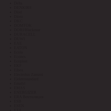
Delta
DENKIRS
Diod
Diora
DKC
DOMTOK
DORI/Blackmor
DURACELL
DUWI
EAE
EATON
Ecola
Econex
Ecoplast
EKF
Elbox
Electrolux Zanussi
Elektrostandard
Emafyl
EMAS
ENERGIZER
ERA Вентиляция
ESB
ESEN
ETA