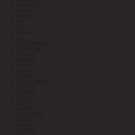
Interior Office
INTILED
INTRO
IONICH
ITK
ITL
Jazzway
Jung
KALASHNIKOV
KLEMSAN
KNIPEX
KODAK
KOPOS
Kranz
L-Flash
Leader Light (LL)
Led Strip
LEDeffect
LEDEL
Ledeo
LEDOS
LEDVANCE
LEEK
Legrand
LEZARD