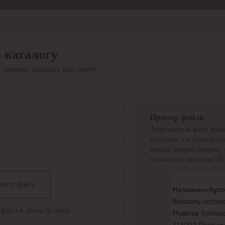
Отдел продаж
8 800 6000-600
Каталог
Акции
 каталогу
Сервис
товаров, таблицу или смету.
Инструкция по работе
с сервисом
Оплата
Сервис ЭДО
Сервис ИТС-КА
Пример файла
Сервис API
Загружаемый файл долж
Контакты
О компании
столбцов, где первый с
Вход
Регистрация
товара, второй столбец
количество запросов 50.
Крупнейший поставщик электро-технической продукции в
рите файл
России
Найти
файл в область окна
Искать по всем разделам