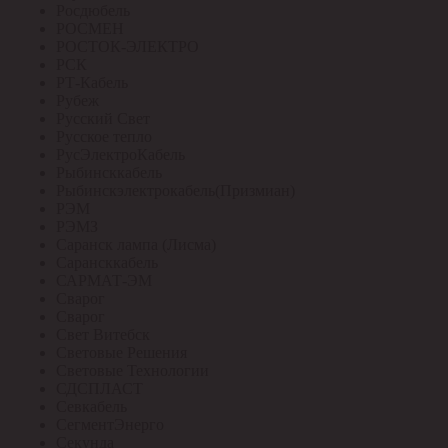
Росдюбель
РОСМЕН
РОСТОК-ЭЛЕКТРО
РСК
РТ-Кабель
Рубеж
Русский Свет
Русское тепло
РусЭлектроКабель
Рыбинсккабель
Рыбинскэлектрокабель(Призмиан)
РЭМ
РЭМЗ
Саранск лампа (Лисма)
Сарансккабель
САРМАТ-ЭМ
Сварог
Сварог
Свет Витебск
Световые Решения
Световые Технологии
СДСПЛАСТ
Севкабель
СегментЭнерго
Секунда