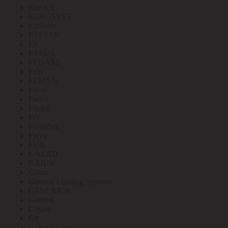
Eurolux
EUROSVET
Extherm
EZETEK
FA
FAROS
FEDAST
Felo
FEMAN
Feron
Ferrol
Finder
FIT
Fortisflex
Freya
FUJI
GALAD
GARIN
Gauss
General Lighting Systems
GENERICA
Geniled
Gigant
GP
Grand Meyer