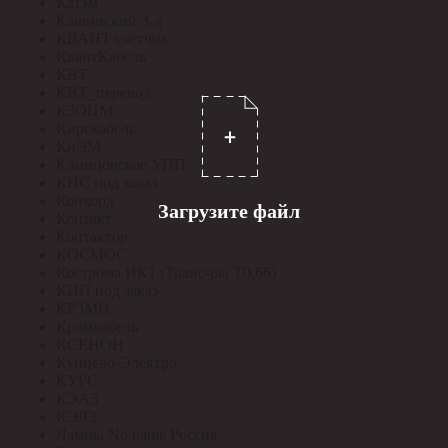
Катэм
Кашинский З-д
КВАНТ счетчик
КвантКабель
КВТ
КВТ_перевод
КЗОЦМ
Кирскабель
КиЭМ
Клинцовское УПП
КНС под заказ
Конкорд
Загрузите файл
Контакт
Контактор
КОСМОС
Кострома ИК1 (Транс-ры Т0,66)
КПП под заказ
КРЗМИ
Кромкабель
КСЕНОН
Кунцево-Электро
КУРС
КЭАЗ
КЭЛЗ
Лампы No name Россия