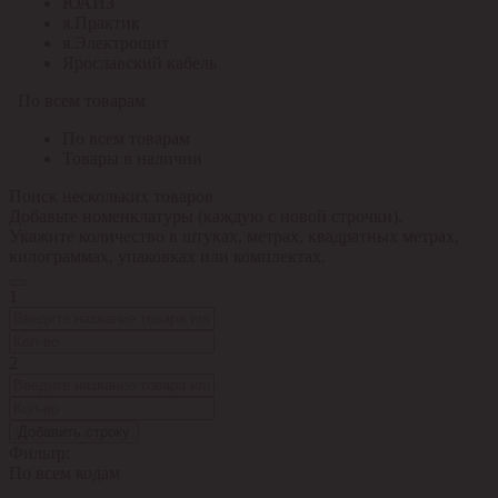
ЮАИЗ
я.Практик
я.Электрощит
Ярославский кабель
По всем товарам
По всем товарам
Товары в наличии
Поиск нескольких товаров
Добавьте номенклатуры (каждую с новой строчки).
Укажите количество в штуках, метрах, квадратных метрах,
килограммах, упаковках или комплектах.
1
2
Добавить строку
Фильтр:
По всем кодам