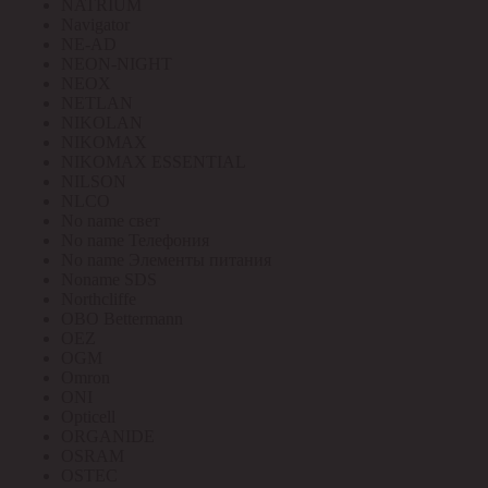
NATRIUM
Navigator
NE-AD
NEON-NIGHT
NEOX
NETLAN
NIKOLAN
NIKOMAX
NIKOMAX ESSENTIAL
NILSON
NLCO
No name свет
No name Телефония
No name Элементы питания
Noname SDS
Northcliffe
OBO Bettermann
OEZ
OGM
Omron
ONI
Opticell
ORGANIDE
OSRAM
OSTEC