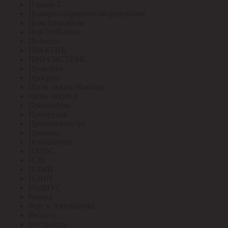
Плазма-Т
Пожарно-охранное оборудование
Пожспецкабель
ПожТехКабель
Полигон
ПРАКТИК
ПРО СИСТЕМС
Провенто
Прогресс
Пром. аккум (Выбор)
пром. аккум-р
Промкабель
Промрукав
Промтехэлектро
Промэко
Псковкабель
ПУЛЬС
ПЭК
ПЭМИ
ПЭНН
РАДИУС
Рекорд
Реле и Автоматика
Ресанта
Реуткабель