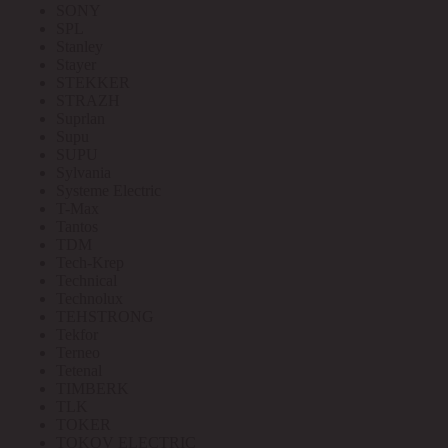
SONY
SPL
Stanley
Stayer
STEKKER
STRAZH
Suprlan
Supu
SUPU
Sylvania
Systeme Electric
T-Max
Tantos
TDM
Tech-Krep
Technical
Technolux
TEHSTRONG
Tekfor
Terneo
Tetenal
TIMBERK
TLK
TOKER
TOKOV ELECTRIC