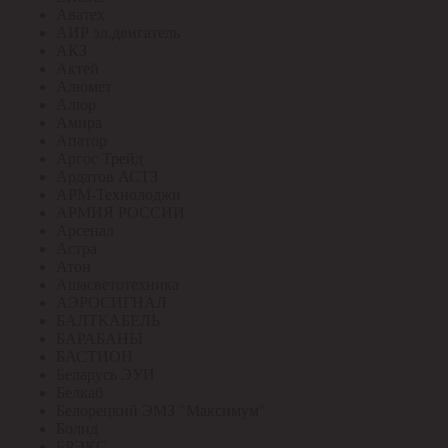
Аватех
АИР эл.двигатель
АКЗ
Актей
Алюмет
Алюр
Амира
Апатор
Аргос Трейд
Ардатов АСТЗ
АРМ-Технолоджи
АРМИЯ РОССИИ
Арсенал
Астра
Атон
Ашасветотехника
АЭРОСИГНАЛ
БАЛТКАБЕЛЬ
БАРАБАНЫ
БАСТИОН
Беларусь ЭУИ
Белкаб
Белорецкий ЭМЗ "Максимум"
Болид
БРЭКС