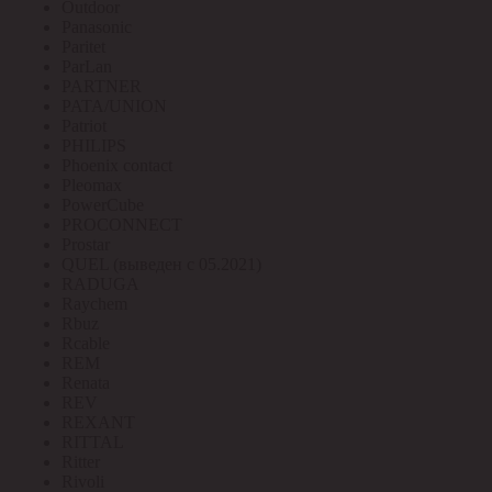
Outdoor
Panasonic
Paritet
ParLan
PARTNER
PATA/UNION
Patriot
PHILIPS
Phoenix contact
Pleomax
PowerCube
PROCONNECT
Prostar
QUEL (выведен с 05.2021)
RADUGA
Raychem
Rbuz
Rcable
REM
Renata
REV
REXANT
RITTAL
Ritter
Rivoli