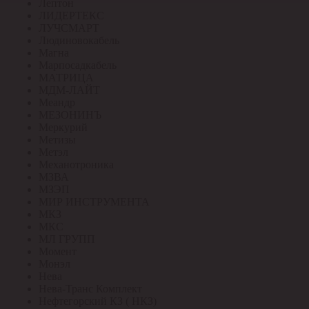
Лептон
ЛИДЕРТЕКС
ЛУЧСМАРТ
Людиновокабель
Магна
Марпосадкабель
МАТРИЦА
МДМ-ЛАЙТ
Меандр
МЕЗОНИНЪ
Меркурий
Метизы
Метэл
Механотроника
МЗВА
МЗЭП
МИР ИНСТРУМЕНТА
МКЗ
МКС
МЛ ГРУПП
Момент
Монэл
Нева
Нева-Транс Комплект
Нефтегорский КЗ ( НКЗ)