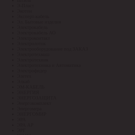
Штиль
Э-Пласт
Экотон
Эксперт-кабель
Эл. Бытовые изделия
Электрокабель
Электрокабель АО
Электроконтакт
Электролоток
Электрооборудование под ЗАКАЗ
Электротехмаш
Электротехник
Электротехника и Автоматика
Электрофидер
Элетех
Элкаб
ЭМ-КАБЕЛЬ
ЭНЕРГИЯ
ЭНЕРГОЗАЩИТА
Энергокомплект
Энергомера
ЭНЕРГОМИР
ЭРА
ЭРА АР
ЭРГ