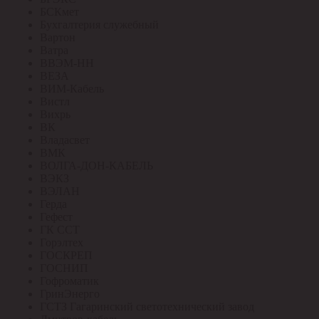
БСКмет
Бухгалтерия служебный
Вартон
Ватра
ВВЭМ-НН
ВЕЗА
ВИМ-Кабель
Вистл
Вихрь
ВК
Владасвет
ВМК
ВОЛГА-ДОН-КАБЕЛЬ
ВЭКЗ
ВЭЛАН
Герда
Гефест
ГК ССТ
Горэлтех
ГОСКРЕП
ГОСНИП
Гофроматик
ГринЭнерго
ГСТЗ Гагаринский светотехнический завод