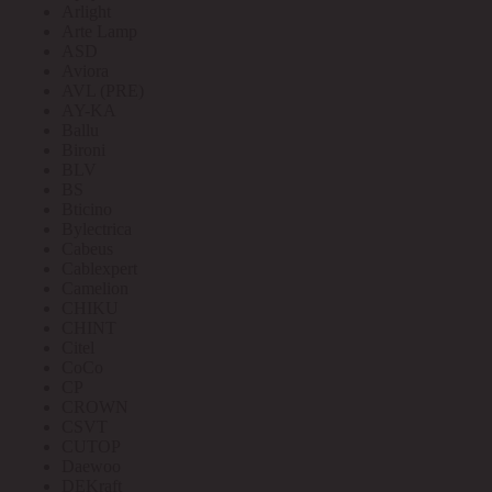
Arlight
Arte Lamp
ASD
Aviora
AVL (PRE)
AY-KA
Ballu
Bironi
BLV
BS
Bticino
Bylectrica
Cabeus
Cablexpert
Camelion
CHIKU
CHINT
Citel
CoCo
CP
CROWN
CSVT
CUTOP
Daewoo
DEKraft