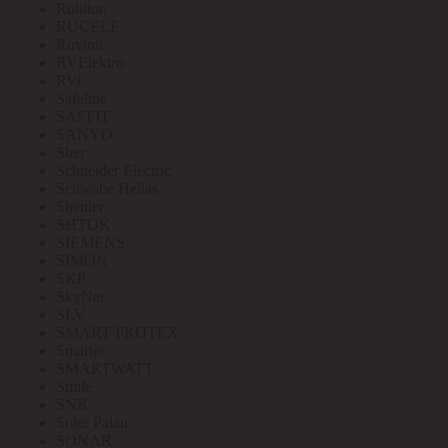
Robiton
RUCELF
Ruvinil
RVElektro
RVi
Safeline
SAFFIT
SANYO
Sber
Schneider Electric
Schwabe Hellas
Shenler
SHTOK
SIEMENS
SIMON
SKP
SkyNet
SLV
SMART PROTEX
Smartec
SMARTWATT
Smile
SNR
Soler Palau
SONAR