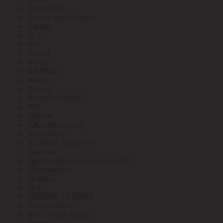
УралПласт
Услуги бухгалтерия
Уфакор
Ф-Т
ФА
ФАZА
Фабер
ФЕРЕКС
Фокус
Фотон
ФотоРАЗОВЫЕ
ФП
Фрунзе
ХКА (Кольчуга)
Хозтовары
ХОМОВ ЭЛЕКТРО
Цветлит
Центр кабельных технологий
Центркабель
Циркон
ЦМО
ЧЕТЫРЕ СЕЗОНА
Чувашкабель
ЧУП Элект Белтиз