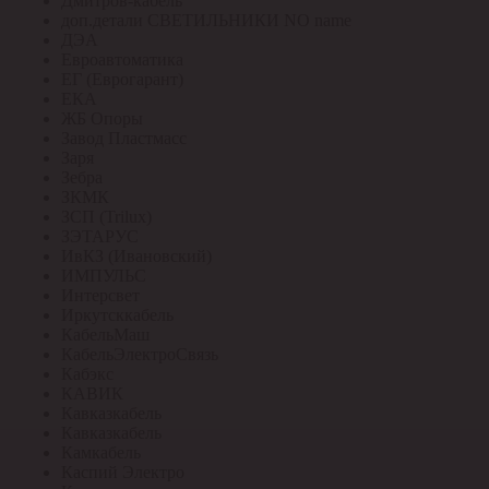
Дмитров-кабель
доп.детали СВЕТИЛЬНИКИ NO name
ДЭА
Евроавтоматика
ЕГ (Еврогарант)
ЕКА
ЖБ Опоры
Завод Пластмасс
Заря
Зебра
ЗКМК
ЗСП (Trilux)
ЗЭТАРУС
ИвКЗ (Ивановский)
ИМПУЛЬС
Интерсвет
Иркутсккабель
КабельМаш
КабельЭлектроСвязь
Кабэкс
КАВИК
Кавказкабель
Кавказкабель
Камкабель
Каспий Электро