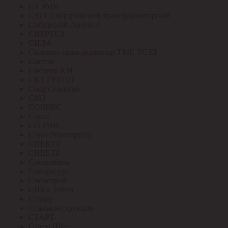
СЗ ЭМИ
СЗТТ Свердловский трансформаторный
Сибирский Арсенал
СИБРТЕХ
СИЛА
Силовые трансформатор ТМГ, ТСЗЛ
Синтэк
Система КМ
СКТ ГРУПП
СмартЭлектро
СМЗ
СОЛЕКС
Сосна
СОЭМИ
Союз (Универсал)
СПЕКТР
СПЕКТР
Спецкабель
Спецресурс
Спецстрой
СПКБ Техно
Сталер
Стальконструкция
СТАРТ
СтатусЩит