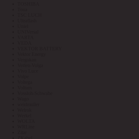
TOSHIBA
Toua
TSC LUCH
Ultraflash
Uniel
UNIVersal
VARTA
VEDA
VEKTOR BATTERY
Vektor Energy
Vergokan
Verlen-Volga
Vivo Luce
Volpe
Voltega
Voltum
Vossloh-Schwabe
Wago
weidmuller
Welrok
Werkel
WOLTA
WRLine
Zitar
ZKabel