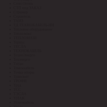
Стоп Огонь
СТП под ЗАКАЗ
Стример
Строитель
ТАИЗ
ТД ТЕХНОКАБЕЛЬ-НН
Тепловое оборудование
Теплолюкс
ТЕПЛОМАШ
Тернус
ТЕСЛА
ТЕХНОКАБЕЛЬ
ТехноЭнерго
Техэнерго
Титан
Томсккабель
Точка опоры
Трансвит
ТРОФИ
Труд
ТСС
ТЭСЛА
У.ПАК
Угличкабель
Узола