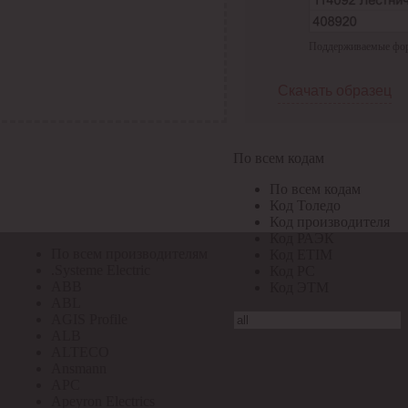
По всем кодам
Поддерживаемые форма
По всем кодам
Код Толедо
Код производителя
Скачать образец
Код РАЭК
Код ETIM
Код РС
Код ЭТМ
По всем кодам
Прочие
По всем кодам
По всем производителям
Код Толедо
Код производителя
Код РАЭК
По всем производителям
Код ETIM
.Systeme Electric
Код РС
ABB
Код ЭТМ
ABL
AGIS Profile
ALB
ALTECO
Ansmann
APC
Apeyron Electrics