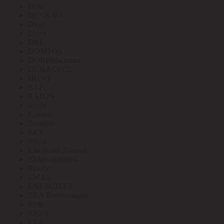
Delta
DENKIRS
Diod
Diora
DKC
DOMTOK
DORI/Blackmor
DURACELL
DUWI
EAE
EATON
Ecola
Econex
Ecoplast
EKF
Elbox
Electrolux Zanussi
Elektrostandard
Emafyl
EMAS
ENERGIZER
ERA Вентиляция
ESB
ESEN
ETA