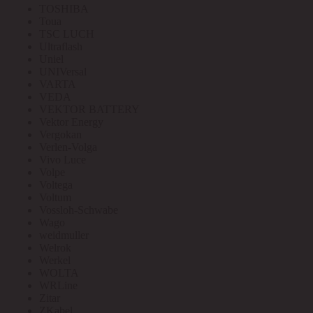
TOSHIBA
Toua
TSC LUCH
Ultraflash
Uniel
UNIVersal
VARTA
VEDA
VEKTOR BATTERY
Vektor Energy
Vergokan
Verlen-Volga
Vivo Luce
Volpe
Voltega
Voltum
Vossloh-Schwabe
Wago
weidmuller
Welrok
Werkel
WOLTA
WRLine
Zitar
ZKabel