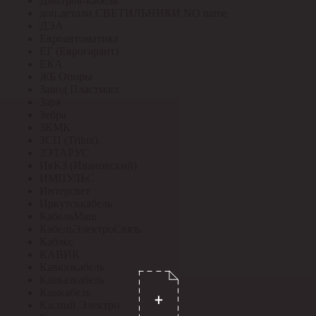
Дмитров-кабель
доп.детали СВЕТИЛЬНИКИ NO name
ДЭА
Евроавтоматика
ЕГ (Еврогарант)
ЕКА
ЖБ Опоры
Завод Пластмасс
Заря
Зебра
ЗКМК
ЗСП (Trilux)
ЗЭТАРУС
ИвКЗ (Ивановский)
ИМПУЛЬС
Интерсвет
Иркутсккабель
КабельМаш
КабельЭлектроСвязь
Кабэкс
КАВИК
Кавказкабель
Кавказкабель
Камкабель
Каспий Электро