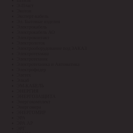
Штиль
Э-Пласт
Экотон
Эксперт-кабель
Эл. Бытовые изделия
Электрокабель
Электрокабель АО
Электроконтакт
Электролоток
Электрооборудование под ЗАКАЗ
Электротехмаш
Электротехник
Электротехника и Автоматика
Электрофидер
Элетех
Элкаб
ЭМ-КАБЕЛЬ
ЭНЕРГИЯ
ЭНЕРГОЗАЩИТА
Энергокомплект
Энергомера
ЭНЕРГОМИР
ЭРА
ЭРА АР
ЭРГ