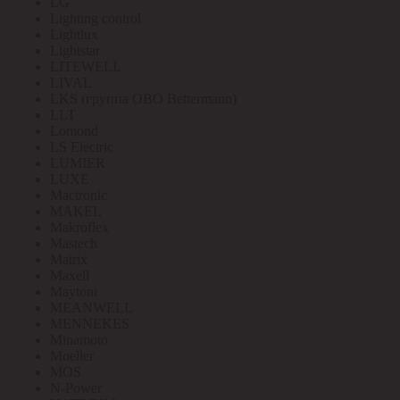
LG
Lighting control
Lightlux
Lightstar
LITEWELL
LIVAL
LKS (группа OBO Bettermann)
LLT
Lomond
LS Electric
LUMIER
LUXE
Mactronic
MAKEL
Makroflex
Mastech
Matrix
Maxell
Maytoni
MEANWELL
MENNEKES
Minamoto
Moeller
MOS
N-Power