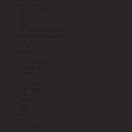
Стоп Огонь
СТП под ЗАКАЗ
Стример
Строитель
ТАИЗ
ТД ТЕХНОКАБЕЛЬ-НН
Тепловое оборудование
Теплолюкс
ТЕПЛОМАШ
Тернус
ТЕСЛА
ТЕХНОКАБЕЛЬ
ТехноЭнерго
Техэнерго
Титан
Томсккабель
Точка опоры
Трансвит
ТРОФИ
Труд
ТСС
ТЭСЛА
У.ПАК
Угличкабель
Узола