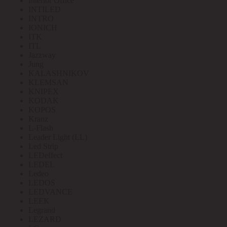
Interior Office
INTILED
INTRO
IONICH
ITK
ITL
Jazzway
Jung
KALASHNIKOV
KLEMSAN
KNIPEX
KODAK
KOPOS
Kranz
L-Flash
Leader Light (LL)
Led Strip
LEDeffect
LEDEL
Ledeo
LEDOS
LEDVANCE
LEEK
Legrand
LEZARD