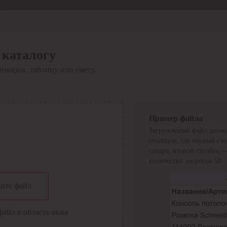
Отдел продаж
8 800 6000-600
Каталог
Акции
 каталогу
Сервис
товаров, таблицу или смету.
Инструкция по работе
с сервисом
Оплата
Сервис ЭДО
Сервис ИТС-КА
Пример файла
Сервис API
Загружаемый файл долже
Контакты
О компании
столбцов, где первый ст
Вход
Регистрация
товара, второй столбец 
количество запросов 50.
Крупнейший поставщик электро-технической продукции в
ите файл
России
Найти
файл в область окна
Искать по всем разделам