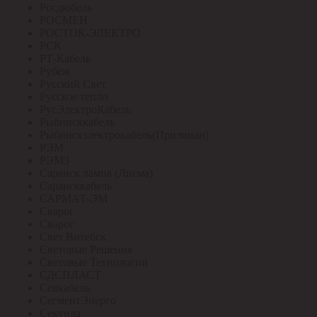
Росдюбель
РОСМЕН
РОСТОК-ЭЛЕКТРО
РСК
РТ-Кабель
Рубеж
Русский Свет
Русское тепло
РусЭлектроКабель
Рыбинсккабель
Рыбинскэлектрокабель(Призмиан)
РЭМ
РЭМЗ
Саранск лампа (Лисма)
Сарансккабель
САРМАТ-ЭМ
Сварог
Сварог
Свет Витебск
Световые Решения
Световые Технологии
СДСПЛАСТ
Севкабель
СегментЭнерго
Секунда