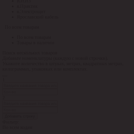
ЮАИЗ
я.Практик
я.Электрощит
Ярославский кабель
По всем товарам
По всем товарам
Товары в наличии
Поиск нескольких товаров
Добавьте номенклатуры (каждую с новой строчки).
Укажите количество в штуках, метрах, квадратных метрах,
килограммах, упаковках или комплектах.
1
2
Добавить строку
Фильтр:
По всем кодам