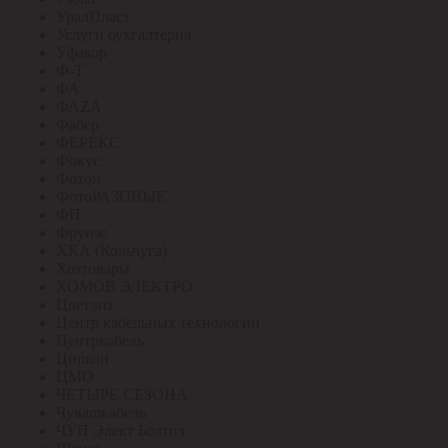
УралПласт
Услуги бухгалтерия
Уфакор
Ф-Т
ФА
ФАZА
Фабер
ФЕРЕКС
Фокус
Фотон
ФотоРАЗОВЫЕ
ФП
Фрунзе
ХКА (Кольчуга)
Хозтовары
ХОМОВ ЭЛЕКТРО
Цветлит
Центр кабельных технологий
Центркабель
Циркон
ЦМО
ЧЕТЫРЕ СЕЗОНА
Чувашкабель
ЧУП Элект Белтиз