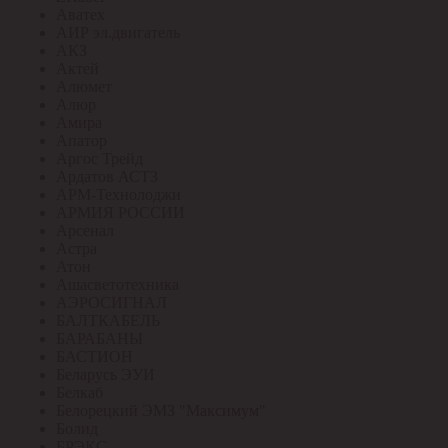
Аватех
АИР эл.двигатель
АКЗ
Актей
Алюмет
Алюр
Амира
Апатор
Аргос Трейд
Ардатов АСТЗ
АРМ-Технолоджи
АРМИЯ РОССИИ
Арсенал
Астра
Атон
Ашасветотехника
АЭРОСИГНАЛ
БАЛТКАБЕЛЬ
БАРАБАНЫ
БАСТИОН
Беларусь ЭУИ
Белкаб
Белорецкий ЭМЗ "Максимум"
Болид
БРЭКС