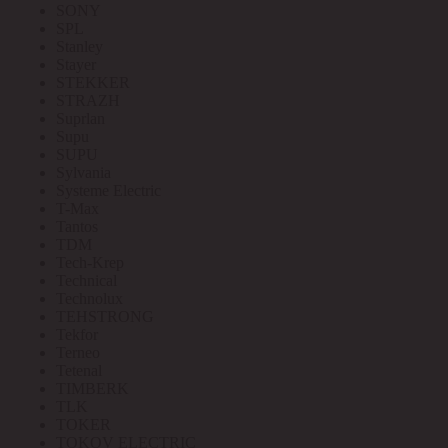
SONY
SPL
Stanley
Stayer
STEKKER
STRAZH
Suprlan
Supu
SUPU
Sylvania
Systeme Electric
T-Max
Tantos
TDM
Tech-Krep
Technical
Technolux
TEHSTRONG
Tekfor
Terneo
Tetenal
TIMBERK
TLK
TOKER
TOKOV ELECTRIC