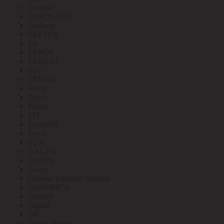
Eurolux
EUROSVET
Extherm
EZETEK
FA
FAROS
FEDAST
Felo
FEMAN
Feron
Ferrol
Finder
FIT
Fortisflex
Freya
FUJI
GALAD
GARIN
Gauss
General Lighting Systems
GENERICA
Geniled
Gigant
GP
Grand Meyer