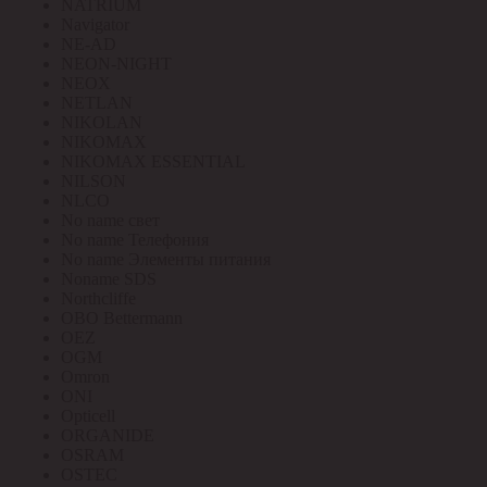
NATRIUM
Navigator
NE-AD
NEON-NIGHT
NEOX
NETLAN
NIKOLAN
NIKOMAX
NIKOMAX ESSENTIAL
NILSON
NLCO
No name свет
No name Телефония
No name Элементы питания
Noname SDS
Northcliffe
OBO Bettermann
OEZ
OGM
Omron
ONI
Opticell
ORGANIDE
OSRAM
OSTEC