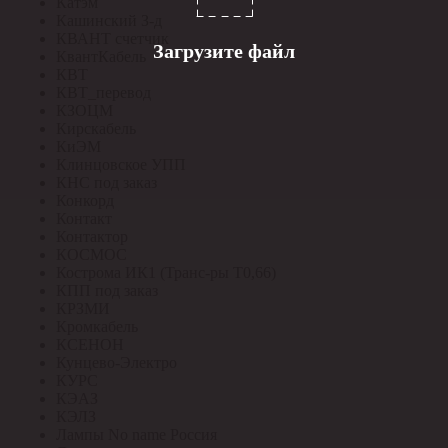
Катэм
Кашинский З-д
КВАНТ счетчик
Загрузите файл
КвантКабель
КВТ
КВТ_перевод
КЗОЦМ
Кирскабель
КиЭМ
Клинцовское УПП
КНС под заказ
Конкорд
Контакт
Контактор
КОСМОС
Кострома ИК1 (Транс-ры Т0,66)
КПП под заказ
КРЗМИ
Кромкабель
КСЕНОН
Кунцево-Электро
КУРС
КЭАЗ
КЭЛЗ
Лампы No name Россия