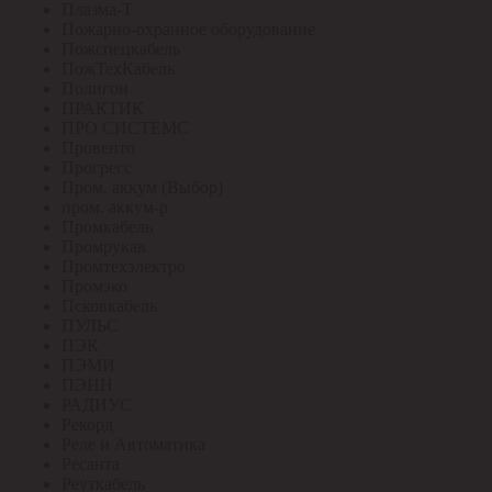
Плазма-Т
Пожарно-охранное оборудование
Пожспецкабель
ПожТехКабель
Полигон
ПРАКТИК
ПРО СИСТЕМС
Провенто
Прогресс
Пром. аккум (Выбор)
пром. аккум-р
Промкабель
Промрукав
Промтехэлектро
Промэко
Псковкабель
ПУЛЬС
ПЭК
ПЭМИ
ПЭНН
РАДИУС
Рекорд
Реле и Автоматика
Ресанта
Реуткабель