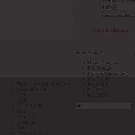
По всем кодам
Поддерживаемые формат
По всем кодам
Код Толедо
Код производителя
Скачать образец
Код РАЭК
Код ETIM
Код РС
Код ЭТМ
По всем кодам
Прочие
По всем кодам
По всем производителям
Код Толедо
Код производителя
Код РАЭК
По всем производителям
Код ETIM
.Systeme Electric
Код РС
ABB
Код ЭТМ
ABL
AGIS Profile
ALB
ALTECO
Ansmann
APC
Apeyron Electrics