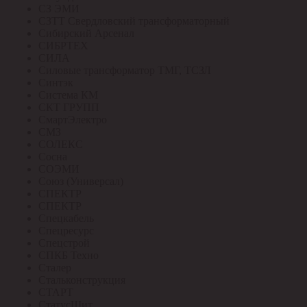
СЗ ЭМИ
СЗТТ Свердловский трансформаторный
Сибирский Арсенал
СИБРТЕХ
СИЛА
Силовые трансформатор ТМГ, ТСЗЛ
Синтэк
Система КМ
СКТ ГРУПП
СмартЭлектро
СМЗ
СОЛЕКС
Сосна
СОЭМИ
Союз (Универсал)
СПЕКТР
СПЕКТР
Спецкабель
Спецресурс
Спецстрой
СПКБ Техно
Сталер
Стальконструкция
СТАРТ
СтатусЩит