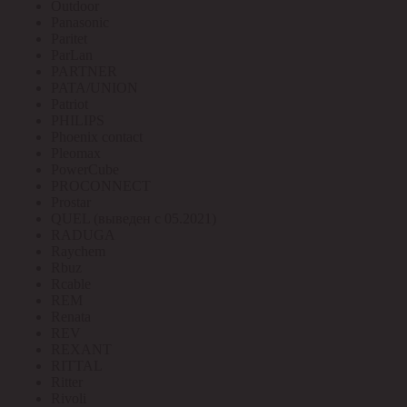
Outdoor
Panasonic
Paritet
ParLan
PARTNER
PATA/UNION
Patriot
PHILIPS
Phoenix contact
Pleomax
PowerCube
PROCONNECT
Prostar
QUEL (выведен с 05.2021)
RADUGA
Raychem
Rbuz
Rcable
REM
Renata
REV
REXANT
RITTAL
Ritter
Rivoli