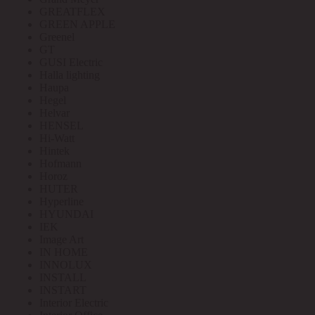
GREATFLEX
GREEN APPLE
Greenel
GT
GUSI Electric
Halla lighting
Haupa
Hegel
Helvar
HENSEL
Hi-Watt
Hintek
Hofmann
Horoz
HUTER
Hyperline
HYUNDAI
IEK
Image Art
IN HOME
INNOLUX
INSTALL
INSTART
Interior Electric