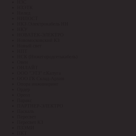
НЗС
НЗЭТК
Нилед
НИПОСТ
НКЗ /Электрокабель НН
НКУ
НОВАТЕК-ЭЛЕКТРО
Новомосковский КЗ
Новый свет
НПТ
НСК (Нижегородсетькабель)
Овен
ОНЛАЙТ
ООО "ЭТЗ" г.Калуга
ООО ГК Склад-Архив
Опора инжиниринг
Ордер
Ореол
Паракс
ПАРТНЕР-ЭЛЕКТРО
Паскаль
Пересвет
Пересвет КЗ
ПЗЭМИ
ПКТ