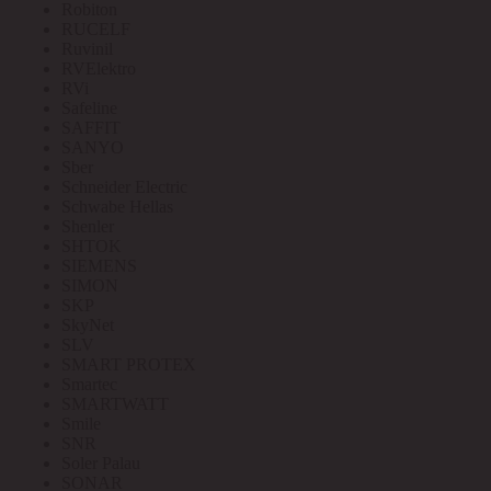
Robiton
RUCELF
Ruvinil
RVElektro
RVi
Safeline
SAFFIT
SANYO
Sber
Schneider Electric
Schwabe Hellas
Shenler
SHTOK
SIEMENS
SIMON
SKP
SkyNet
SLV
SMART PROTEX
Smartec
SMARTWATT
Smile
SNR
Soler Palau
SONAR