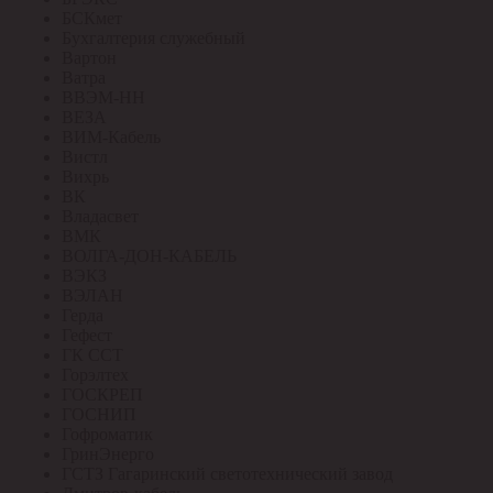
БСКмет
Бухгалтерия служебный
Вартон
Ватра
ВВЭМ-НН
ВЕЗА
ВИМ-Кабель
Вистл
Вихрь
ВК
Владасвет
ВМК
ВОЛГА-ДОН-КАБЕЛЬ
ВЭКЗ
ВЭЛАН
Герда
Гефест
ГК ССТ
Горэлтех
ГОСКРЕП
ГОСНИП
Гофроматик
ГринЭнерго
ГСТЗ Гагаринский светотехнический завод