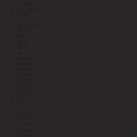
Arlight
Arte Lamp
ASD
Aviora
AVL (PRE)
AY-KA
Ballu
Bironi
BLV
BS
Bticino
Bylectrica
Cabeus
Cablexpert
Camelion
CHIKU
CHINT
Citel
CoCo
CP
CROWN
CSVT
CUTOP
Daewoo
DEKraft