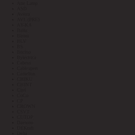
Arte Lamp
ASD
Aviora
AVL (PRE)
AY-KA
Ballu
Bironi
BLV
BS
Bticino
Bylectrica
Cabeus
Cablexpert
Camelion
CHIKU
CHINT
Citel
CoCo
CP
CROWN
CSVT
CUTOP
Daewoo
DEKraft
Delta