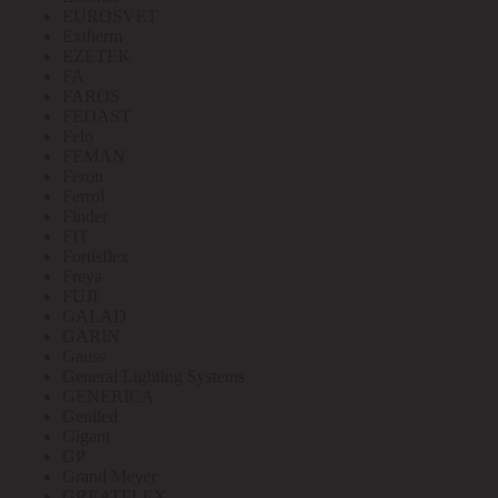
EUROSVET
Extherm
EZETEK
FA
FAROS
FEDAST
Felo
FEMAN
Feron
Ferrol
Finder
FIT
Fortisflex
Freya
FUJI
GALAD
GARIN
Gauss
General Lighting Systems
GENERICA
Geniled
Gigant
GP
Grand Meyer
GREATFLEX