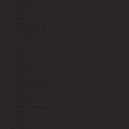
DENKIRS
Diod
Diora
DKC
DOMTOK
DORI/Blackmor
DURACELL
DUWI
EAE
EATON
Ecola
Econex
Ecoplast
EKF
Elbox
Electrolux Zanussi
Elektrostandard
Emafyl
EMAS
ENERGIZER
ERA Вентиляция
ESB
ESEN
ETA
Eurolux