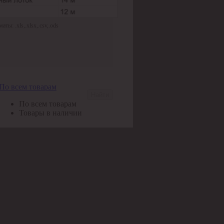
ы: .xls,.xlsx,.csv,.ods
По всем товарам
Найти
По всем товарам
Товары в наличии