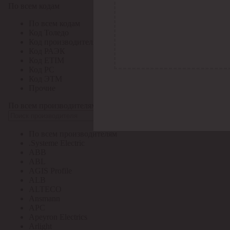
По всем кодам
По всем кодам
Код Толедо
Код производителя
Код РАЭК
Код ETIM
Код РС
Код ЭТМ
Прочие
По всем производителям
По всем производителям
.Systeme Electric
ABB
ABL
AGIS Profile
ALB
ALTECO
Ansmann
APC
Apeyron Electrics
Arlight