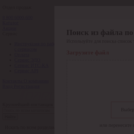
Отдел продаж
8 800 6000-600
Каталог
Акции
Поиск из файла по
Сервис
Используйте для поиска список 
Инструкция по работе
с сервисом
Загрузите файл
Оплата
Сервис ЭДО
Сервис ИТС-КА
Сервис API
Контакты
О компании
Вход
Регистрация
Крупнейший поставщик электро-технической продукции в Рос
Выбер
Найти
или перенесите 
Искать по всем разделам