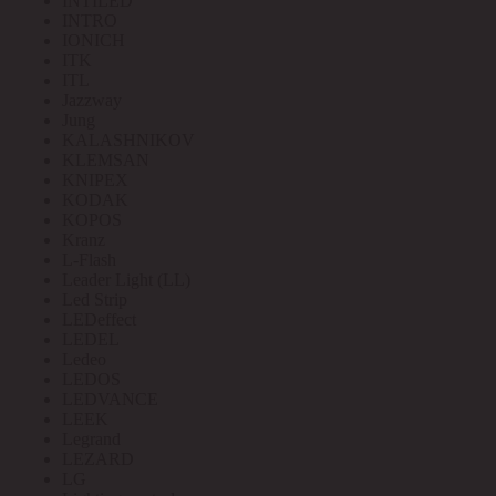
INTILED
INTRO
IONICH
ITK
ITL
Jazzway
Jung
KALASHNIKOV
KLEMSAN
KNIPEX
KODAK
KOPOS
Kranz
L-Flash
Leader Light (LL)
Led Strip
LEDeffect
LEDEL
Ledeo
LEDOS
LEDVANCE
LEEK
Legrand
LEZARD
LG