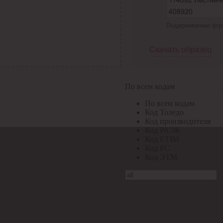
Поддерживаемые формат
Скачать образец
По всем кодам
По всем кодам
Код Толедо
Код производителя
Код РАЭК
Код ETIM
Код РС
Код ЭТМ