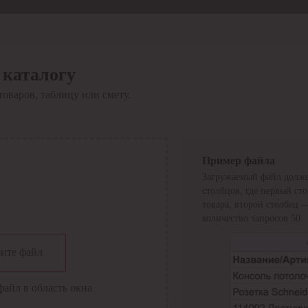
 каталогу
товаров, таблицу или смету.
Пример файла
Загружаемый файл долже
столбцов, где первый ст
товара, второй столбец 
количество запросов 50.
сии
ите файл
файл в область окна