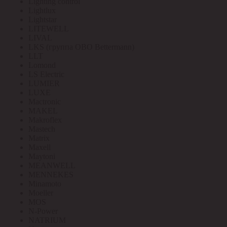
Lighting control
Lightlux
Lightstar
LITEWELL
LIVAL
LKS (группа OBO Bettermann)
LLT
Lomond
LS Electric
LUMIER
LUXE
Mactronic
MAKEL
Makroflex
Mastech
Matrix
Maxell
Maytoni
MEANWELL
MENNEKES
Minamoto
Moeller
MOS
N-Power
NATRIUM