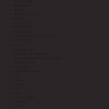
NATRIUM
Navigator
NE-AD
NEON-NIGHT
NEOX
NETLAN
NIKOLAN
NIKOMAX
NIKOMAX ESSENTIAL
NILSON
NLCO
No name свет
No name Телефония
No name Элементы питания
Noname SDS
Northcliffe
OBO Bettermann
OEZ
OGM
Omron
ONI
Opticell
ORGANIDE
OSRAM
OSTEC