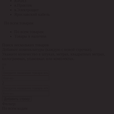
ЮАИЗ
я.Практик
я.Электрощит
Ярославский кабель
По всем товарам
По всем товарам
Товары в наличии
Поиск нескольких товаров
Добавьте номенклатуры (каждую с новой строчки).
Укажите количество в штуках, метрах, квадратных метрах,
килограммах, упаковках или комплектах.
1
2
Добавить строку
Фильтр:
По всем кодам