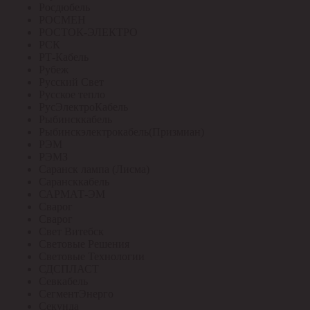
Росдюбель
РОСМЕН
РОСТОК-ЭЛЕКТРО
РСК
РТ-Кабель
Рубеж
Русский Свет
Русское тепло
РусЭлектроКабель
Рыбинсккабель
Рыбинскэлектрокабель(Призмиан)
РЭМ
РЭМЗ
Саранск лампа (Лисма)
Сарансккабель
САРМАТ-ЭМ
Сварог
Сварог
Свет Витебск
Световые Решения
Световые Технологии
СДСПЛАСТ
Севкабель
СегментЭнерго
Секунда