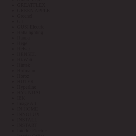
GREATFLEX
GREEN APPLE
Greenel
GT
GUSI Electric
Halla lighting
Haupa
Hegel
Helvar
HENSEL
Hi-Watt
Hintek
Hofmann
Horoz
HUTER
Hyperline
HYUNDAI
IEK
Image Art
IN HOME
INNOLUX
INSTALL
INSTART
Interior Electric