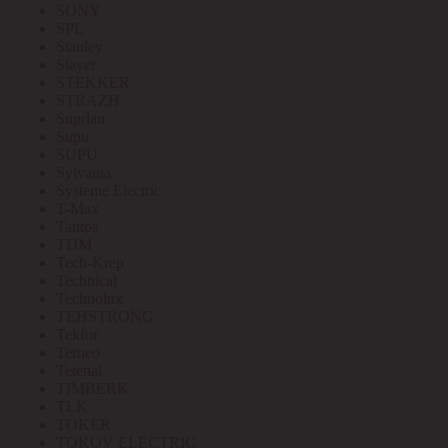
SONY
SPL
Stanley
Stayer
STEKKER
STRAZH
Suprlan
Supu
SUPU
Sylvania
Systeme Electric
T-Max
Tantos
TDM
Tech-Krep
Technical
Technolux
TEHSTRONG
Tekfor
Terneo
Tetenal
TIMBERK
TLK
TOKER
TOKOV ELECTRIC