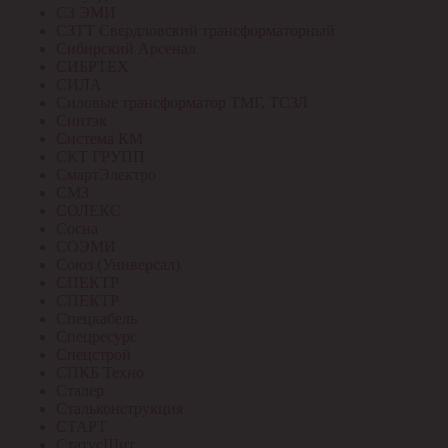
СЗ ЭМИ
СЗТТ Свердловский трансформаторный
Сибирский Арсенал
СИБРТЕХ
СИЛА
Силовые трансформатор ТМГ, ТСЗЛ
Синтэк
Система КМ
СКТ ГРУПП
СмартЭлектро
СМЗ
СОЛЕКС
Сосна
СОЭМИ
Союз (Универсал)
СПЕКТР
СПЕКТР
Спецкабель
Спецресурс
Спецстрой
СПКБ Техно
Сталер
Стальконструкция
СТАРТ
СтатусЩит