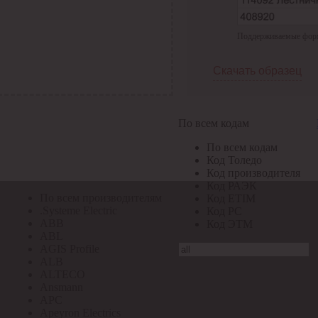
По всем кодам
Поддерживаемые формат
По всем кодам
Код Толедо
Код производителя
Скачать образец
Код РАЭК
Код ETIM
Код РС
Код ЭТМ
По всем кодам
Прочие
По всем кодам
По всем производителям
Код Толедо
Код производителя
Код РАЭК
По всем производителям
Код ETIM
.Systeme Electric
Код РС
ABB
Код ЭТМ
ABL
AGIS Profile
ALB
ALTECO
Ansmann
APC
Apeyron Electrics