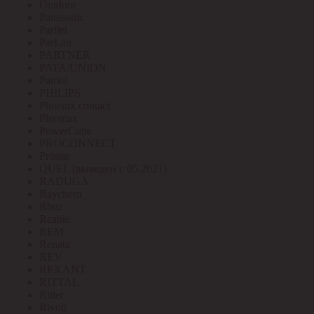
Outdoor
Panasonic
Paritet
ParLan
PARTNER
PATA/UNION
Patriot
PHILIPS
Phoenix contact
Pleomax
PowerCube
PROCONNECT
Prostar
QUEL (выведен с 05.2021)
RADUGA
Raychem
Rbuz
Rcable
REM
Renata
REV
REXANT
RITTAL
Ritter
Rivoli