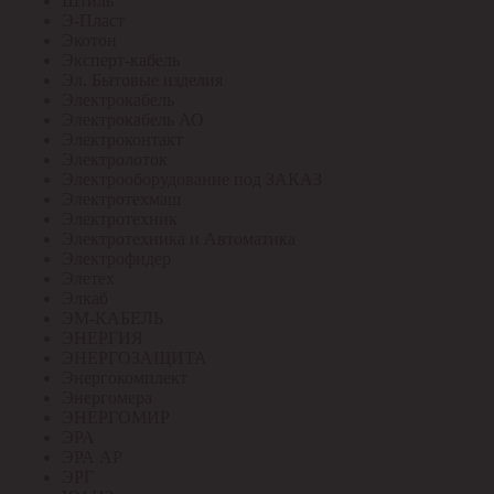
Штиль
Э-Пласт
Экотон
Эксперт-кабель
Эл. Бытовые изделия
Электрокабель
Электрокабель АО
Электроконтакт
Электролоток
Электрооборудование под ЗАКАЗ
Электротехмаш
Электротехник
Электротехника и Автоматика
Электрофидер
Элетех
Элкаб
ЭМ-КАБЕЛЬ
ЭНЕРГИЯ
ЭНЕРГОЗАЩИТА
Энергокомплект
Энергомера
ЭНЕРГОМИР
ЭРА
ЭРА АР
ЭРГ