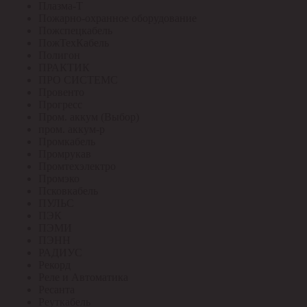
Плазма-Т
Пожарно-охранное оборудование
Пожспецкабель
ПожТехКабель
Полигон
ПРАКТИК
ПРО СИСТЕМС
Провенто
Прогресс
Пром. аккум (Выбор)
пром. аккум-р
Промкабель
Промрукав
Промтехэлектро
Промэко
Псковкабель
ПУЛЬС
ПЭК
ПЭМИ
ПЭНН
РАДИУС
Рекорд
Реле и Автоматика
Ресанта
Реуткабель