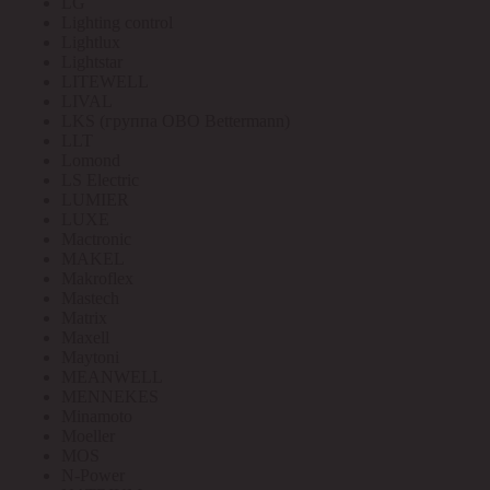
LG
Lighting control
Lightlux
Lightstar
LITEWELL
LIVAL
LKS (группа OBO Bettermann)
LLT
Lomond
LS Electric
LUMIER
LUXE
Mactronic
MAKEL
Makroflex
Mastech
Matrix
Maxell
Maytoni
MEANWELL
MENNEKES
Minamoto
Moeller
MOS
N-Power