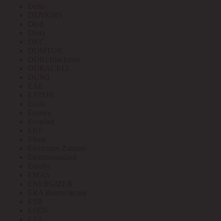
Delta
DENKIRS
Diod
Diora
DKC
DOMTOK
DORI/Blackmor
DURACELL
DUWI
EAE
EATON
Ecola
Econex
Ecoplast
EKF
Elbox
Electrolux Zanussi
Elektrostandard
Emafyl
EMAS
ENERGIZER
ERA Вентиляция
ESB
ESEN
ETA