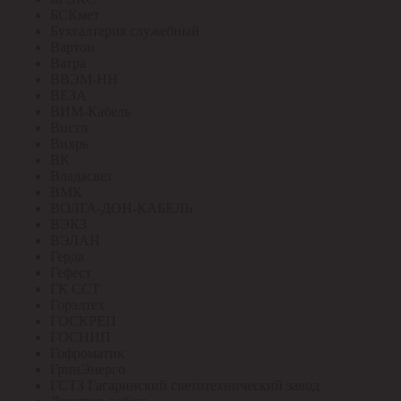
БСКмет
Бухгалтерия служебный
Вартон
Ватра
ВВЭМ-НН
ВЕЗА
ВИМ-Кабель
Вистл
Вихрь
ВК
Владасвет
ВМК
ВОЛГА-ДОН-КАБЕЛЬ
ВЭКЗ
ВЭЛАН
Герда
Гефест
ГК ССТ
Горэлтех
ГОСКРЕП
ГОСНИП
Гофроматик
ГринЭнерго
ГСТЗ Гагаринский светотехнический завод