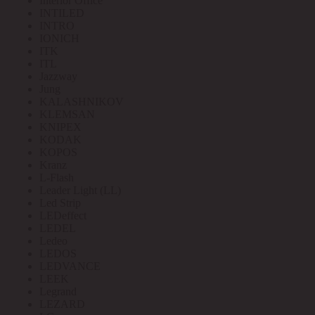
Interior Office
INTILED
INTRO
IONICH
ITK
ITL
Jazzway
Jung
KALASHNIKOV
KLEMSAN
KNIPEX
KODAK
KOPOS
Kranz
L-Flash
Leader Light (LL)
Led Strip
LEDeffect
LEDEL
Ledeo
LEDOS
LEDVANCE
LEEK
Legrand
LEZARD