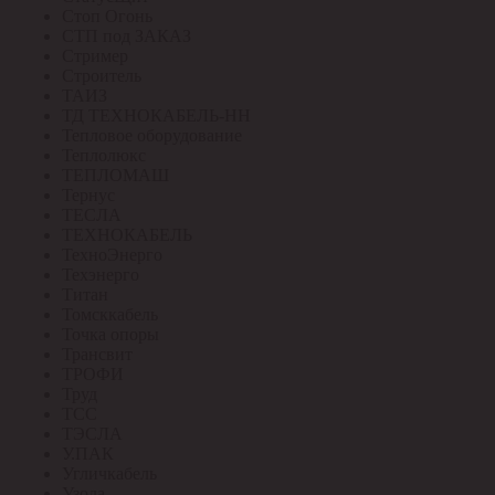
Стоп Огонь
СТП под ЗАКАЗ
Стример
Строитель
ТАИЗ
ТД ТЕХНОКАБЕЛЬ-НН
Тепловое оборудование
Теплолюкс
ТЕПЛОМАШ
Тернус
ТЕСЛА
ТЕХНОКАБЕЛЬ
ТехноЭнерго
Техэнерго
Титан
Томсккабель
Точка опоры
Трансвит
ТРОФИ
Труд
ТСС
ТЭСЛА
У.ПАК
Угличкабель
Узола