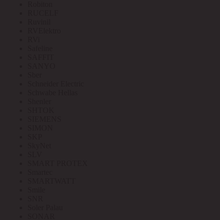
Robiton
RUCELF
Ruvinil
RVElektro
RVi
Safeline
SAFFIT
SANYO
Sber
Schneider Electric
Schwabe Hellas
Shenler
SHTOK
SIEMENS
SIMON
SKP
SkyNet
SLV
SMART PROTEX
Smartec
SMARTWATT
Smile
SNR
Soler Palau
SONAR