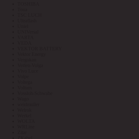
TOSHIBA
Toua
TSC LUCH
Ultraflash
Uniel
UNIVersal
VARTA
VEDA
VEKTOR BATTERY
Vektor Energy
Vergokan
Verlen-Volga
Vivo Luce
Volpe
Voltega
Voltum
Vossloh-Schwabe
Wago
weidmuller
Welrok
Werkel
WOLTA
WRLine
Zitar
ZKabel