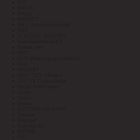
НЗС
НЗЭТК
Нилед
НИПОСТ
НКЗ /Электрокабель НН
НКУ
НОВАТЕК-ЭЛЕКТРО
Новомосковский КЗ
Новый свет
НПТ
НСК (Нижегородсетькабель)
Овен
ОНЛАЙТ
ООО "ЭТЗ" г.Калуга
ООО ГК Склад-Архив
Опора инжиниринг
Ордер
Ореол
Паракс
ПАРТНЕР-ЭЛЕКТРО
Паскаль
Пересвет
Пересвет КЗ
ПЗЭМИ
ПКТ