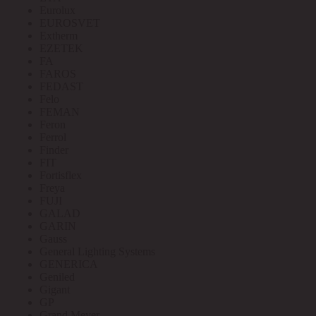
Eurolux
EUROSVET
Extherm
EZETEK
FA
FAROS
FEDAST
Felo
FEMAN
Feron
Ferrol
Finder
FIT
Fortisflex
Freya
FUJI
GALAD
GARIN
Gauss
General Lighting Systems
GENERICA
Geniled
Gigant
GP
Grand Meyer