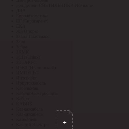
Дмитров-кабель
доп.детали СВЕТИЛЬНИКИ NO name
ДЭА
Евроавтоматика
ЕГ (Еврогарант)
ЕКА
ЖБ Опоры
Завод Пластмасс
Заря
Зебра
ЗКМК
ЗСП (Trilux)
ЗЭТАРУС
ИвКЗ (Ивановский)
ИМПУЛЬС
Интерсвет
Иркутсккабель
КабельМаш
КабельЭлектроСвязь
Кабэкс
КАВИК
Кавказкабель
Кавказкабель
Камкабель
Каспий Электро