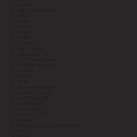
Аватех
АИР эл.двигатель
АКЗ
Актей
Алюмет
Алюр
Амира
Апатор
Аргос Трейд
Ардатов АСТЗ
АРМ-Технолоджи
АРМИЯ РОССИИ
Арсенал
Астра
Атон
Ашасветотехника
АЭРОСИГНАЛ
БАЛТКАБЕЛЬ
БАРАБАНЫ
БАСТИОН
Беларусь ЭУИ
Белкаб
Белорецкий ЭМЗ "Максимум"
Болид
БРЭКС