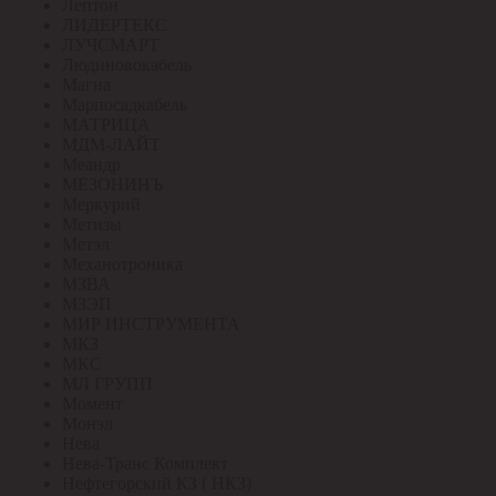
Лептон
ЛИДЕРТЕКС
ЛУЧСМАРТ
Людиновокабель
Магна
Марпосадкабель
МАТРИЦА
МДМ-ЛАЙТ
Меандр
МЕЗОНИНЪ
Меркурий
Метизы
Метэл
Механотроника
МЗВА
МЗЭП
МИР ИНСТРУМЕНТА
МКЗ
МКС
МЛ ГРУПП
Момент
Монэл
Нева
Нева-Транс Комплект
Нефтегорский КЗ ( НКЗ)