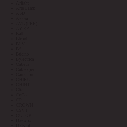
Arlight
Arte Lamp
ASD
Aviora
AVL (PRE)
AY-KA
Ballu
Bironi
BLV
BS
Bticino
Bylectrica
Cabeus
Cablexpert
Camelion
CHIKU
CHINT
Citel
CoCo
CP
CROWN
CSVT
CUTOP
Daewoo
DEKraft