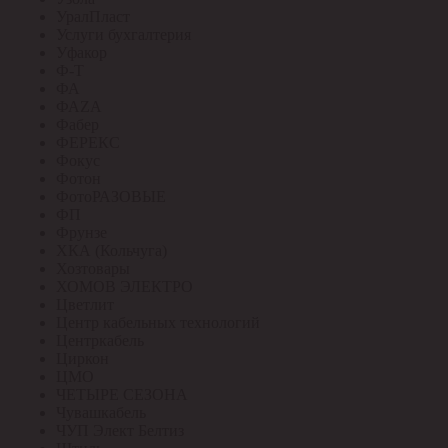
УралПласт
Услуги бухгалтерия
Уфакор
Ф-Т
ФА
ФАZА
Фабер
ФЕРЕКС
Фокус
Фотон
ФотоРАЗОВЫЕ
ФП
Фрунзе
ХКА (Кольчуга)
Хозтовары
ХОМОВ ЭЛЕКТРО
Цветлит
Центр кабельных технологий
Центркабель
Циркон
ЦМО
ЧЕТЫРЕ СЕЗОНА
Чувашкабель
ЧУП Элект Белтиз