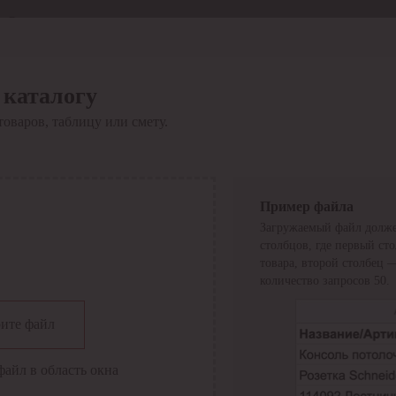
Отдел продаж
8 800 6000-600
Каталог
Акции
 каталогу
Сервис
товаров, таблицу или смету.
Инструкция по работе
с сервисом
Оплата
Сервис ЭДО
Сервис ИТС-КА
Пример файла
Сервис API
Загружаемый файл долже
Контакты
О компании
столбцов, где первый ст
Вход
Регистрация
товара, второй столбец 
количество запросов 50.
Крупнейший поставщик электро-технической продукции в
ите файл
России
Найти
файл в область окна
Искать по всем разделам