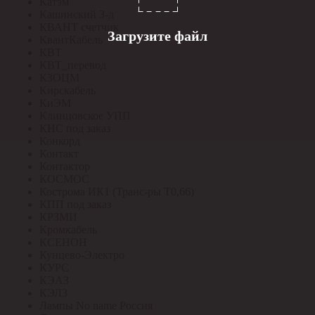
Катэм
Кашинский З-д
КВАНТ счетчик
Загрузите файл
КвантКабель
КВТ
КВТ_перевод
КЗОЦМ
Кирскабель
КиЭМ
Клинцовское УПП
КНС под заказ
Конкорд
Контакт
Контактор
КОСМОС
Кострома ИК1 (Транс-ры Т0,66)
КПП под заказ
КРЗМИ
Кромкабель
КСЕНОН
Кунцево-Электро
КУРС
КЭАЗ
КЭЛЗ
Лампы No name Россия