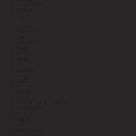
EUROSVET
Extherm
EZETEK
FA
FAROS
FEDAST
Felo
FEMAN
Feron
Ferrol
Finder
FIT
Fortisflex
Freya
FUJI
GALAD
GARIN
Gauss
General Lighting Systems
GENERICA
Geniled
Gigant
GP
Grand Meyer
GREATFLEX