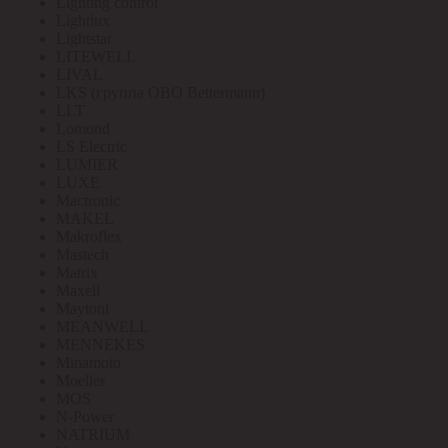
Lighting control
Lightlux
Lightstar
LITEWELL
LIVAL
LKS (группа OBO Bettermann)
LLT
Lomond
LS Electric
LUMIER
LUXE
Mactronic
MAKEL
Makroflex
Mastech
Matrix
Maxell
Maytoni
MEANWELL
MENNEKES
Minamoto
Moeller
MOS
N-Power
NATRIUM