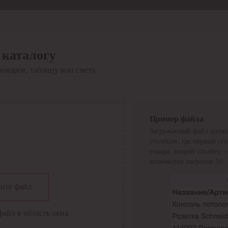
 каталогу
товаров, таблицу или смету.
Пример файла
Загружаемый файл долже
столбцов, где первый ст
товара, второй столбец 
количество запросов 50.
сии
ите файл
файл в область окна