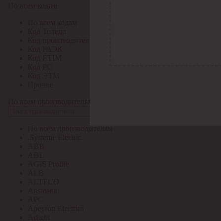
По всем кодам
По всем кодам
Код Толедо
Код производителя
Код РАЭК
Код ETIM
Код РС
Код ЭТМ
Прочие
По всем производителям
По всем производителям
.Systeme Electric
ABB
ABL
AGIS Profile
ALB
ALTECO
Ansmann
APC
Apeyron Electrics
Arlight