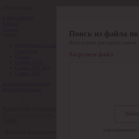
Отдел продаж
8 800 6000-600
Каталог
Акции
Поиск из файла по
Сервис
Используйте для поиска список 
Инструкция по работе
с сервисом
Загрузите файл
Оплата
Сервис ЭДО
Сервис ИТС-КА
Сервис API
Контакты
О компании
Вход
Регистрация
Крупнейший поставщик электро-технической продукции в Рос
Выбер
Найти
или перенесите 
Искать по всем разделам