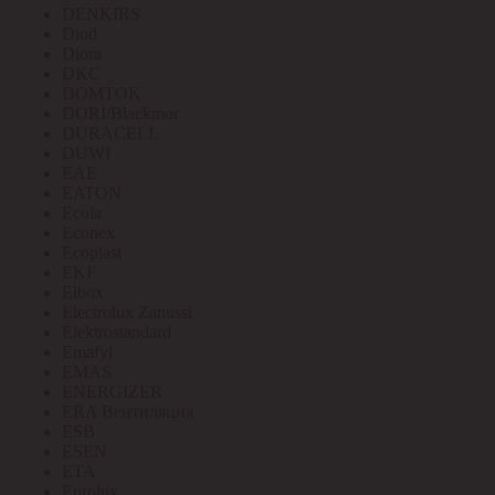
DENKIRS
Diod
Diora
DKC
DOMTOK
DORI/Blackmor
DURACELL
DUWI
EAE
EATON
Ecola
Econex
Ecoplast
EKF
Elbox
Electrolux Zanussi
Elektrostandard
Emafyl
EMAS
ENERGIZER
ERA Вентиляция
ESB
ESEN
ETA
Eurolux