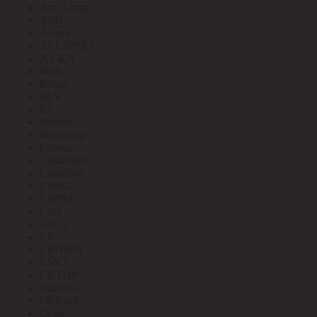
Arte Lamp
ASD
Aviora
AVL (PRE)
AY-KA
Ballu
Bironi
BLV
BS
Bticino
Bylectrica
Cabeus
Cablexpert
Camelion
CHIKU
CHINT
Citel
CoCo
CP
CROWN
CSVT
CUTOP
Daewoo
DEKraft
Delta