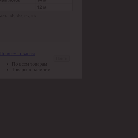
ы: .xls,.xlsx,.csv,.ods
По всем товарам
Найти
По всем товарам
Товары в наличии