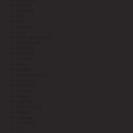
INTILED
INTRO
IONICH
ITK
ITL
Jazzway
Jung
KALASHNIKOV
KLEMSAN
KNIPEX
KODAK
KOPOS
Kranz
L-Flash
Leader Light (LL)
Led Strip
LEDeffect
LEDEL
Ledeo
LEDOS
LEDVANCE
LEEK
Legrand
LEZARD
LG