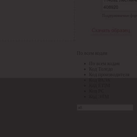
Поддерживаемые формат
Скачать образец
По всем кодам
По всем кодам
Код Толедо
Код производителя
Код РАЭК
Код ETIM
Код РС
Код ЭТМ