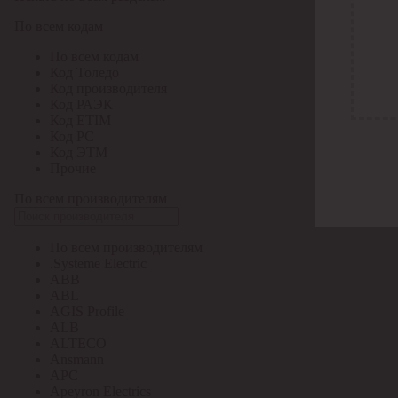
По всем кодам
По всем кодам
Код Толедо
Код производителя
Код РАЭК
Код ETIM
Код РС
Код ЭТМ
Прочие
По всем производителям
По всем производителям
.Systeme Electric
ABB
ABL
AGIS Profile
ALB
ALTECO
Ansmann
APC
Apeyron Electrics