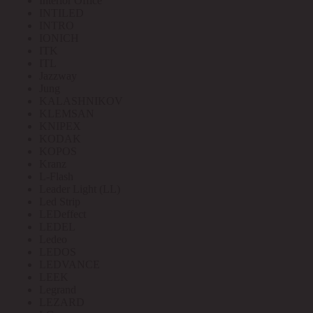
Interior Office
INTILED
INTRO
IONICH
ITK
ITL
Jazzway
Jung
KALASHNIKOV
KLEMSAN
KNIPEX
KODAK
KOPOS
Kranz
L-Flash
Leader Light (LL)
Led Strip
LEDeffect
LEDEL
Ledeo
LEDOS
LEDVANCE
LEEK
Legrand
LEZARD