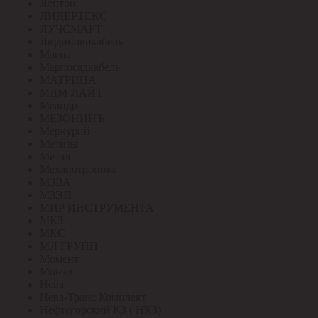
Лептон
ЛИДЕРТЕКС
ЛУЧСМАРТ
Людиновокабель
Магна
Марпосадкабель
МАТРИЦА
МДМ-ЛАЙТ
Меандр
МЕЗОНИНЪ
Меркурий
Метизы
Метэл
Механотроника
МЗВА
МЗЭП
МИР ИНСТРУМЕНТА
МКЗ
МКС
МЛ ГРУПП
Момент
Монэл
Нева
Нева-Транс Комплект
Нефтегорский КЗ ( НКЗ)