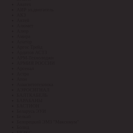
Аватех
АИР эл.двигатель
АКЗ
Актей
Алюмет
Алюр
Амира
Апатор
Аргос Трейд
Ардатов АСТЗ
АРМ-Технолоджи
АРМИЯ РОССИИ
Арсенал
Астра
Атон
Ашасветотехника
АЭРОСИГНАЛ
БАЛТКАБЕЛЬ
БАРАБАНЫ
БАСТИОН
Беларусь ЭУИ
Белкаб
Белорецкий ЭМЗ "Максимум"
Болид
БРЭКС