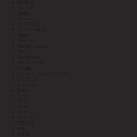
Outdoor
Panasonic
Paritet
ParLan
PARTNER
PATA/UNION
Patriot
PHILIPS
Phoenix contact
Pleomax
PowerCube
PROCONNECT
Prostar
QUEL (выведен с 05.2021)
RADUGA
Raychem
Rbuz
Rcable
REM
Renata
REV
REXANT
RITTAL
Ritter
Rivoli