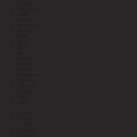
Arlight
Arte Lamp
ASD
Aviora
AVL (PRE)
AY-KA
Ballu
Bironi
BLV
BS
Bticino
Bylectrica
Cabeus
Cablexpert
Camelion
CHIKU
CHINT
Citel
CoCo
CP
CROWN
CSVT
CUTOP
Daewoo
DEKraft