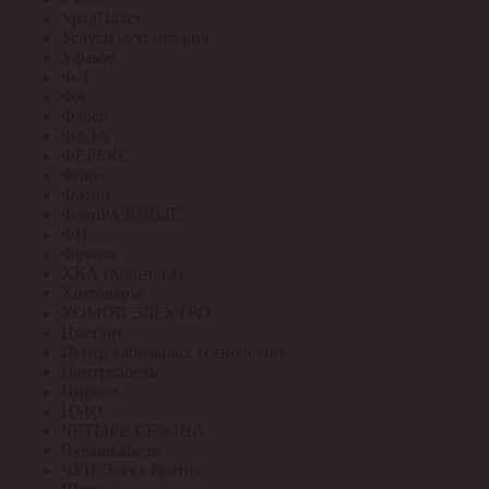
УралПласт
Услуги бухгалтерия
Уфакор
Ф-Т
ФА
Фабер
ФАЗА
ФЕРЕКС
Фокус
Фотон
ФотоРАЗОВЫЕ
ФП
Фрунзе
ХКА (Кольчуга)
Хозтовары
ХОМОВ ЭЛЕКТРО
Цветлит
Центр кабельных технологий
Центркабель
Циркон
ЦМО
ЧЕТЫРЕ СЕЗОНА
Чувашкабель
ЧУП Элект Белтиз