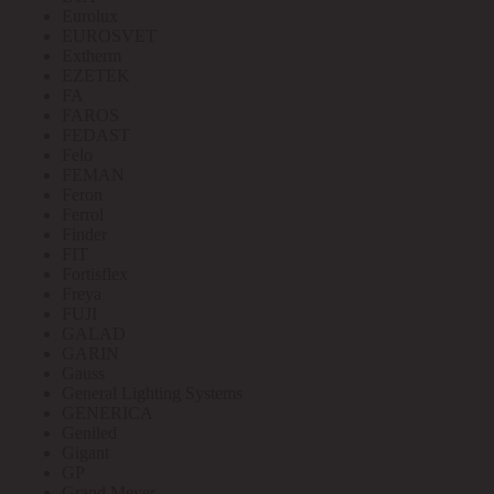
Eurolux
EUROSVET
Extherm
EZETEK
FA
FAROS
FEDAST
Felo
FEMAN
Feron
Ferrol
Finder
FIT
Fortisflex
Freya
FUJI
GALAD
GARIN
Gauss
General Lighting Systems
GENERICA
Geniled
Gigant
GP
Grand Meyer