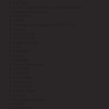
СЗ ЭМИ
СЗТТ Свердловский трансформаторный
Сибирский Арсенал
СИБРТЕХ
СИЛА
Силовые трансформатор ТМГ, ТСЗЛ
Синтэк
Система КМ
СКТ ГРУПП
СмартЭлектро
СМЗ
СОЛЕКС
Сосна
СОЭМИ
Союз (Универсал)
СПЕКТР
СПЕКТР
Спецкабель
Спецресурс
Спецстрой
СПКБ Техно
Сталер
Стальконструкция
СТАРТ
СтатусЩит