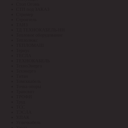
Стоп Огонь
СТП под ЗАКАЗ
Стример
Строитель
ТАИЗ
ТД ТЕХНОКАБЕЛЬ-НН
Тепловое оборудование
Теплолюкс
ТЕПЛОМАШ
Тернус
ТЕСЛА
ТЕХНОКАБЕЛЬ
ТехноЭнерго
Техэнерго
Титан
Томсккабель
Точка опоры
Трансвит
ТРОФИ
Труд
ТСС
ТЭСЛА
У.ПАК
Угличкабель
Узола