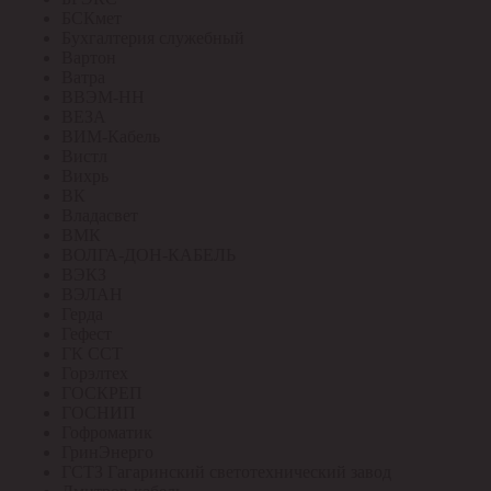
БСКмет
Бухгалтерия служебный
Вартон
Ватра
ВВЭМ-НН
ВЕЗА
ВИМ-Кабель
Вистл
Вихрь
ВК
Владасвет
ВМК
ВОЛГА-ДОН-КАБЕЛЬ
ВЭКЗ
ВЭЛАН
Герда
Гефест
ГК ССТ
Горэлтех
ГОСКРЕП
ГОСНИП
Гофроматик
ГринЭнерго
ГСТЗ Гагаринский светотехнический завод