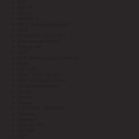
НЗС
НЗЭТК
Нилед
НИПОСТ
НКЗ /Электрокабель НН
НКУ
НОВАТЕК-ЭЛЕКТРО
Новомосковский КЗ
Новый свет
НПТ
НСК (Нижегородсетькабель)
Овен
ОНЛАЙТ
ООО "ЭТЗ" г.Калуга
ООО ГК Склад-Архив
Опора инжиниринг
Ордер
Ореол
Паракс
ПАРТНЕР-ЭЛЕКТРО
Паскаль
Пересвет
Пересвет КЗ
ПЗЭМИ
ПКТ