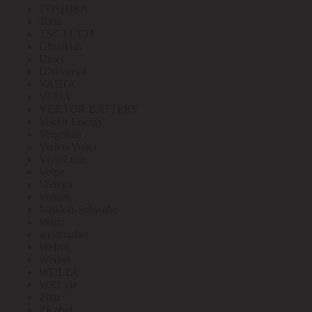
TOSHIBA
Toua
TSC LUCH
Ultraflash
Uniel
UNIVersal
VARTA
VEDA
VEKTOR BATTERY
Vektor Energy
Vergokan
Verlen-Volga
Vivo Luce
Volpe
Voltega
Voltum
Vossloh-Schwabe
Wago
weidmuller
Welrok
Werkel
WOLTA
WRLine
Zitar
ZKabel