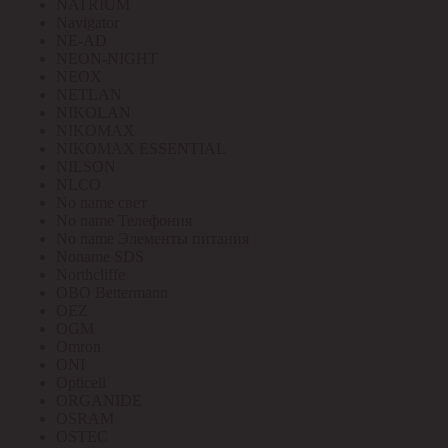
NATRIUM
Navigator
NE-AD
NEON-NIGHT
NEOX
NETLAN
NIKOLAN
NIKOMAX
NIKOMAX ESSENTIAL
NILSON
NLCO
No name свет
No name Телефония
No name Элементы питания
Noname SDS
Northcliffe
OBO Bettermann
OEZ
OGM
Omron
ONI
Opticell
ORGANIDE
OSRAM
OSTEC