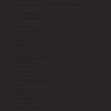
Дмитров-кабель
доп.детали СВЕТИЛЬНИКИ NO name
ДЭА
Евроавтоматика
ЕГ (Еврогарант)
ЕКА
ЖБ Опоры
Завод Пластмасс
Заря
Зебра
ЗКМК
ЗСП (Trilux)
ЗЭТАРУС
ИвКЗ (Ивановский)
ИМПУЛЬС
Интерсвет
Иркутсккабель
КабельМаш
КабельЭлектроСвязь
Кабэкс
КАВИК
Кавказкабель
Кавказкабель
Камкабель
Каспий Электро