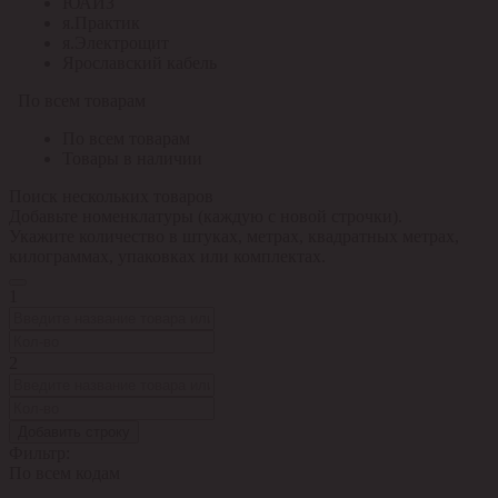
ЮАИЗ
я.Практик
я.Электрощит
Ярославский кабель
По всем товарам
По всем товарам
Товары в наличии
Поиск нескольких товаров
Добавьте номенклатуры (каждую с новой строчки).
Укажите количество в штуках, метрах, квадратных метрах,
килограммах, упаковках или комплектах.
1
2
Добавить строку
Фильтр:
По всем кодам