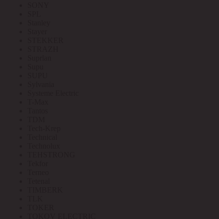
SONY
SPL
Stanley
Stayer
STEKKER
STRAZH
Suprlan
Supu
SUPU
Sylvania
Systeme Electric
T-Max
Tantos
TDM
Tech-Krep
Technical
Technolux
TEHSTRONG
Tekfor
Terneo
Tetenal
TIMBERK
TLK
TOKER
TOKOV ELECTRIC