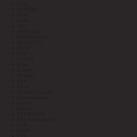
Delta
DENKIRS
Diod
Diora
DKC
DOMTOK
DORI/Blackmor
DURACELL
DUWI
EAE
EATON
Ecola
Econex
Ecoplast
EKF
Elbox
Electrolux Zanussi
Elektrostandard
Emafyl
EMAS
ENERGIZER
ERA Вентиляция
ESB
ESEN
ETA