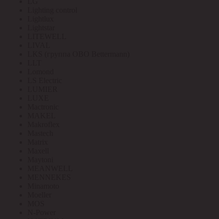
LG
Lighting control
Lightlux
Lightstar
LITEWELL
LIVAL
LKS (группа OBO Bettermann)
LLT
Lomond
LS Electric
LUMIER
LUXE
Mactronic
MAKEL
Makroflex
Mastech
Matrix
Maxell
Maytoni
MEANWELL
MENNEKES
Minamoto
Moeller
MOS
N-Power