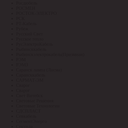
Росдюбель
РОСМЕН
РОСТОК-ЭЛЕКТРО
РСК
РТ-Кабель
Рубеж
Русский Свет
Русское тепло
РусЭлектроКабель
Рыбинсккабель
Рыбинскэлектрокабель(Призмиан)
РЭМ
РЭМЗ
Саранск лампа (Лисма)
Сарансккабель
САРМАТ-ЭМ
Сварог
Сварог
Свет Витебск
Световые Решения
Световые Технологии
СДСПЛАСТ
Севкабель
СегментЭнерго
Секунда