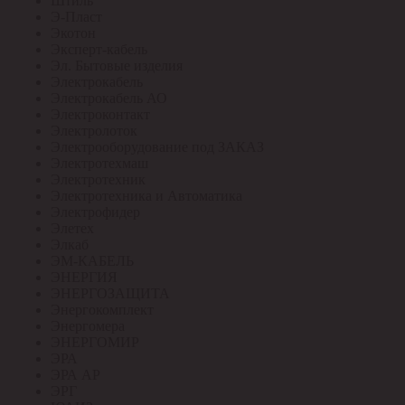
Штиль
Э-Пласт
Экотон
Эксперт-кабель
Эл. Бытовые изделия
Электрокабель
Электрокабель АО
Электроконтакт
Электролоток
Электрооборудование под ЗАКАЗ
Электротехмаш
Электротехник
Электротехника и Автоматика
Электрофидер
Элетех
Элкаб
ЭМ-КАБЕЛЬ
ЭНЕРГИЯ
ЭНЕРГОЗАЩИТА
Энергокомплект
Энергомера
ЭНЕРГОМИР
ЭРА
ЭРА АР
ЭРГ