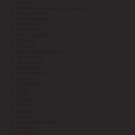
Плазма-Т
Пожарно-охранное оборудование
Пожспецкабель
ПожТехКабель
Полигон
ПРАКТИК
ПРО СИСТЕМС
Провенто
Прогресс
Пром. аккум (Выбор)
пром. аккум-р
Промкабель
Промрукав
Промтехэлектро
Промэко
Псковкабель
ПУЛЬС
ПЭК
ПЭМИ
ПЭНН
РАДИУС
Рекорд
Реле и Автоматика
Ресанта
Реуткабель