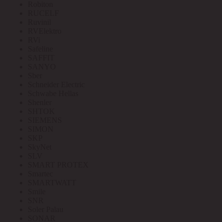
Robiton
RUCELF
Ruvinil
RVElektro
RVi
Safeline
SAFFIT
SANYO
Sber
Schneider Electric
Schwabe Hellas
Shenler
SHTOK
SIEMENS
SIMON
SKP
SkyNet
SLV
SMART PROTEX
Smartec
SMARTWATT
Smile
SNR
Soler Palau
SONAR