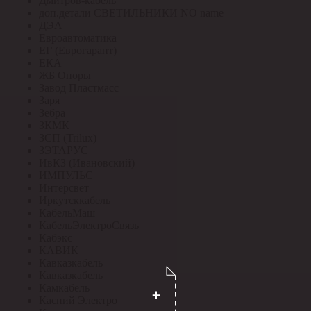
Дмитров-кабель
доп.детали СВЕТИЛЬНИКИ NO name
ДЭА
Евроавтоматика
ЕГ (Еврогарант)
ЕКА
ЖБ Опоры
Завод Пластмасс
Заря
Зебра
ЗКМК
ЗСП (Trilux)
ЗЭТАРУС
ИвКЗ (Ивановский)
ИМПУЛЬС
Интерсвет
Иркутсккабель
КабельМаш
КабельЭлектроСвязь
Кабэкс
КАВИК
Кавказкабель
Кавказкабель
Камкабель
Каспий Электро