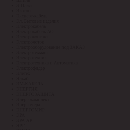
Штиль
Э-Пласт
Экотон
Эксперт-кабель
Эл. Бытовые изделия
Электрокабель
Электрокабель АО
Электроконтакт
Электролоток
Электрооборудование под ЗАКАЗ
Электротехмаш
Электротехник
Электротехника и Автоматика
Электрофидер
Элетех
Элкаб
ЭМ-КАБЕЛЬ
ЭНЕРГИЯ
ЭНЕРГОЗАЩИТА
Энергокомплект
Энергомера
ЭНЕРГОМИР
ЭРА
ЭРА АР
ЭРГ