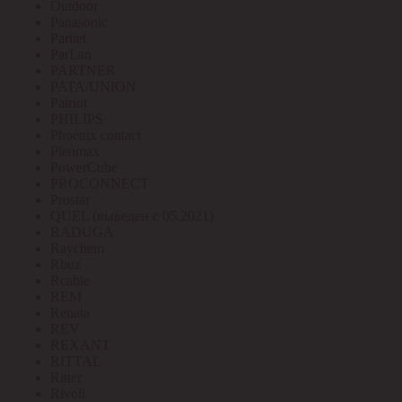
Outdoor
Panasonic
Paritet
ParLan
PARTNER
PATA/UNION
Patriot
PHILIPS
Phoenix contact
Pleomax
PowerCube
PROCONNECT
Prostar
QUEL (выведен с 05.2021)
RADUGA
Raychem
Rbuz
Rcable
REM
Renata
REV
REXANT
RITTAL
Ritter
Rivoli