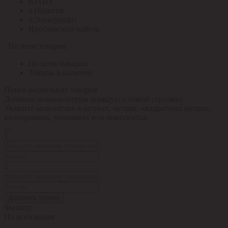
ЮАИЗ
я.Практик
я.Электрощит
Ярославский кабель
По всем товарам
По всем товарам
Товары в наличии
Поиск нескольких товаров
Добавьте номенклатуры (каждую с новой строчки).
Укажите количество в штуках, метрах, квадратных метрах,
килограммах, упаковках или комплектах.
1
2
Добавить строку
Фильтр:
По всем кодам