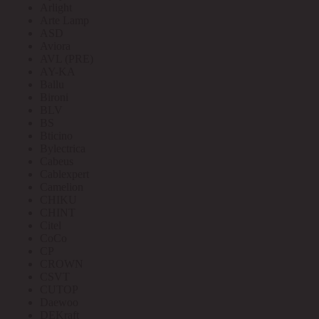
Arlight
Arte Lamp
ASD
Aviora
AVL (PRE)
AY-KA
Ballu
Bironi
BLV
BS
Bticino
Bylectrica
Cabeus
Cablexpert
Camelion
CHIKU
CHINT
Citel
CoCo
CP
CROWN
CSVT
CUTOP
Daewoo
DEKraft