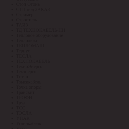
Стоп Огонь
СТП под ЗАКАЗ
Стример
Строитель
ТАИЗ
ТД ТЕХНОКАБЕЛЬ-НН
Тепловое оборудование
Теплолюкс
ТЕПЛОМАШ
Тернус
ТЕСЛА
ТЕХНОКАБЕЛЬ
ТехноЭнерго
Техэнерго
Титан
Томсккабель
Точка опоры
Трансвит
ТРОФИ
Труд
ТСС
ТЭСЛА
У.ПАК
Угличкабель
Узола