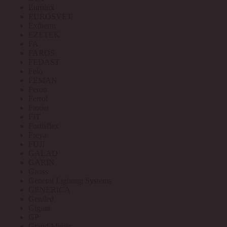
Eurolux
EUROSVET
Extherm
EZETEK
FA
FAROS
FEDAST
Felo
FEMAN
Feron
Ferrol
Finder
FIT
Fortisflex
Freya
FUJI
GALAD
GARIN
Gauss
General Lighting Systems
GENERICA
Geniled
Gigant
GP
Grand Meyer