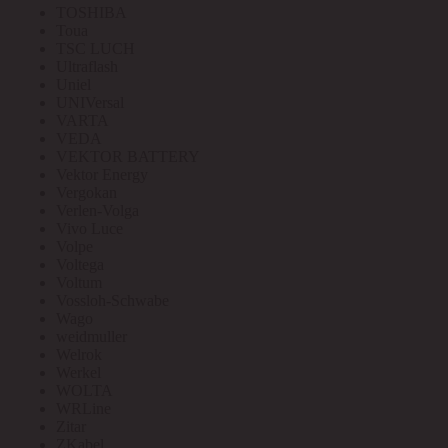
TOSHIBA
Toua
TSC LUCH
Ultraflash
Uniel
UNIVersal
VARTA
VEDA
VEKTOR BATTERY
Vektor Energy
Vergokan
Verlen-Volga
Vivo Luce
Volpe
Voltega
Voltum
Vossloh-Schwabe
Wago
weidmuller
Welrok
Werkel
WOLTA
WRLine
Zitar
ZKabel