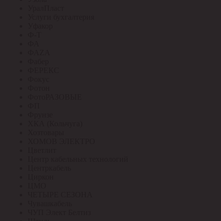
УралПласт
Услуги бухгалтерия
Уфакор
Ф-Т
ФА
ФАZА
Фабер
ФЕРЕКС
Фокус
Фотон
ФотоРАЗОВЫЕ
ФП
Фрунзе
ХКА (Кольчуга)
Хозтовары
ХОМОВ ЭЛЕКТРО
Цветлит
Центр кабельных технологий
Центркабель
Циркон
ЦМО
ЧЕТЫРЕ СЕЗОНА
Чувашкабель
ЧУП Элект Белтиз