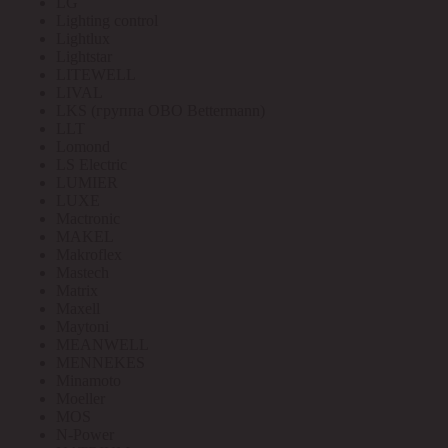
LG
Lighting control
Lightlux
Lightstar
LITEWELL
LIVAL
LKS (группа OBO Bettermann)
LLT
Lomond
LS Electric
LUMIER
LUXE
Mactronic
MAKEL
Makroflex
Mastech
Matrix
Maxell
Maytoni
MEANWELL
MENNEKES
Minamoto
Moeller
MOS
N-Power