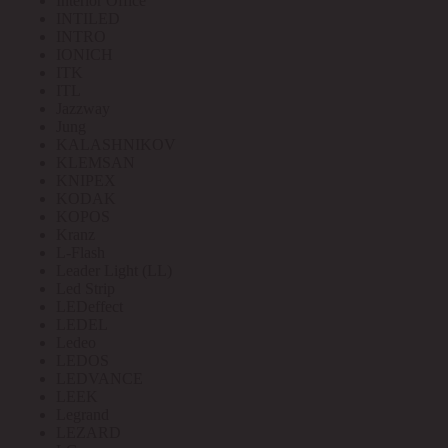
Interior Office
INTILED
INTRO
IONICH
ITK
ITL
Jazzway
Jung
KALASHNIKOV
KLEMSAN
KNIPEX
KODAK
KOPOS
Kranz
L-Flash
Leader Light (LL)
Led Strip
LEDeffect
LEDEL
Ledeo
LEDOS
LEDVANCE
LEEK
Legrand
LEZARD