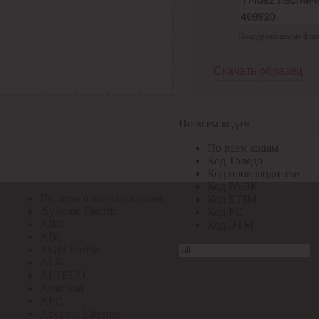
По всем кодам
Поддерживаемые формат
По всем кодам
Код Толедо
Код производителя
Скачать образец
Код РАЭК
Код ETIM
Код РС
Код ЭТМ
По всем кодам
Прочие
По всем кодам
По всем производителям
Код Толедо
Код производителя
Код РАЭК
По всем производителям
Код ETIM
.Systeme Electric
Код РС
ABB
Код ЭТМ
ABL
AGIS Profile
ALB
ALTECO
Ansmann
APC
Apeyron Electrics