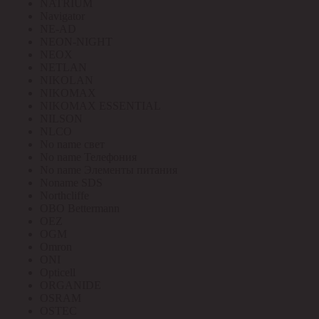
NATRIUM
Navigator
NE-AD
NEON-NIGHT
NEOX
NETLAN
NIKOLAN
NIKOMAX
NIKOMAX ESSENTIAL
NILSON
NLCO
No name свет
No name Телефония
No name Элементы питания
Noname SDS
Northcliffe
OBO Bettermann
OEZ
OGM
Omron
ONI
Opticell
ORGANIDE
OSRAM
OSTEC