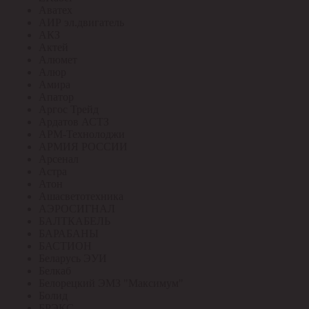
Аватех
АИР эл.двигатель
АКЗ
Актей
Алюмет
Алюр
Амира
Апатор
Аргос Трейд
Ардатов АСТЗ
АРМ-Технолоджи
АРМИЯ РОССИИ
Арсенал
Астра
Атон
Ашасветотехника
АЭРОСИГНАЛ
БАЛТКАБЕЛЬ
БАРАБАНЫ
БАСТИОН
Беларусь ЭУИ
Белкаб
Белорецкий ЭМЗ "Максимум"
Болид
БРЭКС