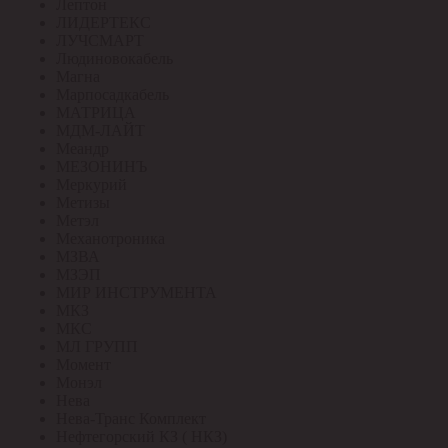
Лептон
ЛИДЕРТЕКС
ЛУЧСМАРТ
Людиновокабель
Магна
Марпосадкабель
МАТРИЦА
МДМ-ЛАЙТ
Меандр
МЕЗОНИНЪ
Меркурий
Метизы
Метэл
Механотроника
МЗВА
МЗЭП
МИР ИНСТРУМЕНТА
МКЗ
МКС
МЛ ГРУПП
Момент
Монэл
Нева
Нева-Транс Комплект
Нефтегорский КЗ ( НКЗ)