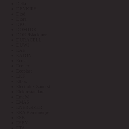
Delta
DENKIRS
Diod
Diora
DKC
DOMTOK
DORI/Blackmor
DURACELL
DUWI
EAE
EATON
Ecola
Econex
Ecoplast
EKF
Elbox
Electrolux Zanussi
Elektrostandard
Emafyl
EMAS
ENERGIZER
ERA Вентиляция
ESB
ESEN
ETA