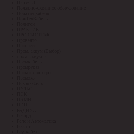
Плазма-Т
Пожарно-охранное оборудование
Пожспецкабель
ПожТехКабель
Полигон
ПРАКТИК
ПРО СИСТЕМС
Провенто
Прогресс
Пром. аккум (Выбор)
пром. аккум-р
Промкабель
Промрукав
Промтехэлектро
Промэко
Псковкабель
ПУЛЬС
ПЭК
ПЭМИ
ПЭНН
РАДИУС
Рекорд
Реле и Автоматика
Ресанта
Реуткабель