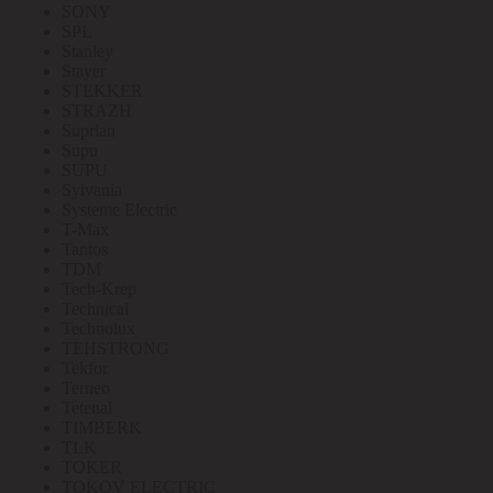
SONY
SPL
Stanley
Stayer
STEKKER
STRAZH
Suprlan
Supu
SUPU
Sylvania
Systeme Electric
T-Max
Tantos
TDM
Tech-Krep
Technical
Technolux
TEHSTRONG
Tekfor
Terneo
Tetenal
TIMBERK
TLK
TOKER
TOKOV ELECTRIC