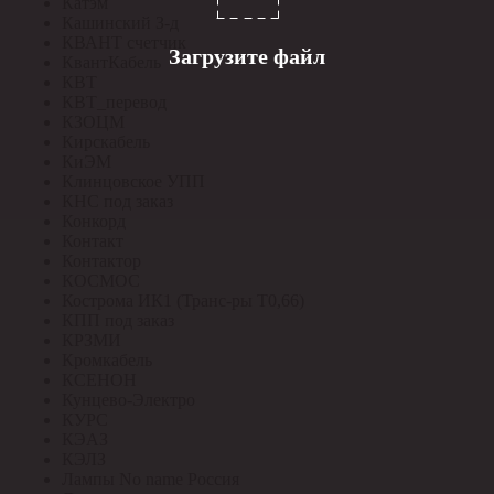
Катэм
Кашинский З-д
КВАНТ счетчик
Загрузите файл
КвантКабель
КВТ
КВТ_перевод
КЗОЦМ
Кирскабель
КиЭМ
Клинцовское УПП
КНС под заказ
Конкорд
Контакт
Контактор
КОСМОС
Кострома ИК1 (Транс-ры Т0,66)
КПП под заказ
КРЗМИ
Кромкабель
КСЕНОН
Кунцево-Электро
КУРС
КЭАЗ
КЭЛЗ
Лампы No name Россия