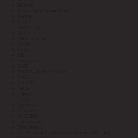
БСКмет
Бухгалтерия служебный
Вартон
Ватра
ВВЭМ-НН
ВЕЗА
ВИМ-Кабель
Вистл
Вихрь
ВК
Владасвет
ВМК
ВОЛГА-ДОН-КАБЕЛЬ
ВЭКЗ
ВЭЛАН
Герда
Гефест
ГК ССТ
Горэлтех
ГОСКРЕП
ГОСНИП
Гофроматик
ГринЭнерго
ГСТЗ Гагаринский светотехнический завод