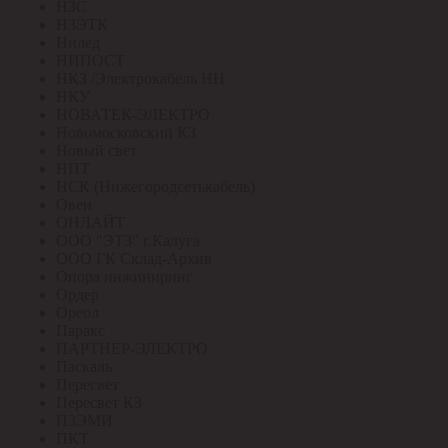
НЗС
НЗЭТК
Нилед
НИПОСТ
НКЗ /Электрокабель НН
НКУ
НОВАТЕК-ЭЛЕКТРО
Новомосковский КЗ
Новый свет
НПТ
НСК (Нижегородсетькабель)
Овен
ОНЛАЙТ
ООО "ЭТЗ" г.Калуга
ООО ГК Склад-Архив
Опора инжиниринг
Ордер
Ореол
Паракс
ПАРТНЕР-ЭЛЕКТРО
Паскаль
Пересвет
Пересвет КЗ
ПЗЭМИ
ПКТ