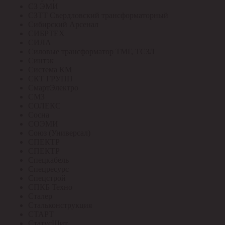
СЗ ЭМИ
СЗТТ Свердловский трансформаторный
Сибирский Арсенал
СИБРТЕХ
СИЛА
Силовые трансформатор ТМГ, ТСЗЛ
Синтэк
Система КМ
СКТ ГРУПП
СмартЭлектро
СМЗ
СОЛЕКС
Сосна
СОЭМИ
Союз (Универсал)
СПЕКТР
СПЕКТР
Спецкабель
Спецресурс
Спецстрой
СПКБ Техно
Сталер
Стальконструкция
СТАРТ
СтатусЩит