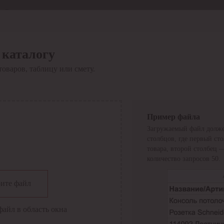
Отдел продаж
8 800 6000-600
Каталог
Акции
 каталогу
Сервис
товаров, таблицу или смету.
Инструкция по работе
с сервисом
Оплата
Сервис ЭДО
Сервис ИТС-КА
Пример файла
Сервис API
Загружаемый файл долже
Контакты
О компании
столбцов, где первый ст
Вход
Регистрация
товара, второй столбец 
количество запросов 50.
Крупнейший поставщик электро-технической продукции в
ите файл
России
Найти
файл в область окна
Искать по всем разделам