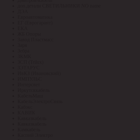
Дмитров-кабель
доп.детали СВЕТИЛЬНИКИ NO name
ДЭА
Евроавтоматика
ЕГ (Еврогарант)
ЕКА
ЖБ Опоры
Завод Пластмасс
Заря
Зебра
ЗКМК
ЗСП (Trilux)
ЗЭТАРУС
ИвКЗ (Ивановский)
ИМПУЛЬС
Интерсвет
Иркутсккабель
КабельМаш
КабельЭлектроСвязь
Кабэкс
КАВИК
Кавказкабель
Кавказкабель
Камкабель
Каспий Электро