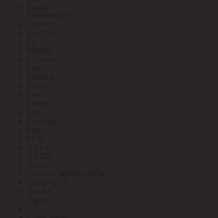
Eurolux
EUROSVET
Extherm
EZETEK
FA
FAROS
FEDAST
Felo
FEMAN
Feron
Ferrol
Finder
FIT
Fortisflex
Freya
FUJI
GALAD
GARIN
Gauss
General Lighting Systems
GENERICA
Geniled
Gigant
GP
Grand Meyer