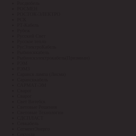
Росдюбель
РОСМЕН
РОСТОК-ЭЛЕКТРО
РСК
РТ-Кабель
Рубеж
Русский Свет
Русское тепло
РусЭлектроКабель
Рыбинсккабель
Рыбинскэлектрокабель(Призмиан)
РЭМ
РЭМЗ
Саранск лампа (Лисма)
Сарансккабель
САРМАТ-ЭМ
Сварог
Сварог
Свет Витебск
Световые Решения
Световые Технологии
СДСПЛАСТ
Севкабель
СегментЭнерго
Секунда