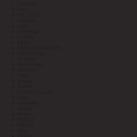
TOSHIBA
Toua
TSC LUCH
Ultraflash
Uniel
UNIVersal
VARTA
VEDA
VEKTOR BATTERY
Vektor Energy
Vergokan
Verlen-Volga
Vivo Luce
Volpe
Voltega
Voltum
Vossloh-Schwabe
Wago
weidmuller
Welrok
Werkel
WOLTA
WRLine
Zitar
ZKabel