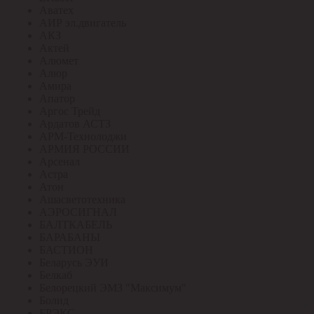
Аватех
АИР эл.двигатель
АКЗ
Актей
Алюмет
Алюр
Амира
Апатор
Аргос Трейд
Ардатов АСТЗ
АРМ-Технолоджи
АРМИЯ РОССИИ
Арсенал
Астра
Атон
Ашасветотехника
АЭРОСИГНАЛ
БАЛТКАБЕЛЬ
БАРАБАНЫ
БАСТИОН
Беларусь ЭУИ
Белкаб
Белорецкий ЭМЗ "Максимум"
Болид
БРЭКС