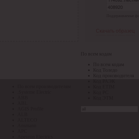
По всем кодам
Поддерживаемые форма
По всем кодам
Код Толедо
Код производителя
Скачать образец
Код РАЭК
Код ETIM
Код РС
Код ЭТМ
По всем кодам
Прочие
По всем кодам
По всем производителям
Код Толедо
Код производителя
Код РАЭК
По всем производителям
Код ETIM
.Systeme Electric
Код РС
ABB
Код ЭТМ
ABL
AGIS Profile
ALB
ALTECO
Ansmann
APC
Apeyron Electrics