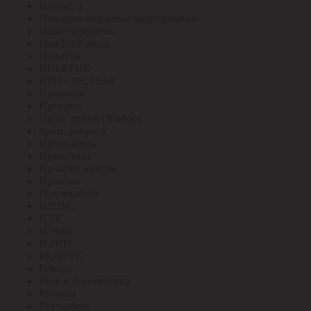
Плазма-Т
Пожарно-охранное оборудование
Пожспецкабель
ПожТехКабель
Полигон
ПРАКТИК
ПРО СИСТЕМС
Провенто
Прогресс
Пром. аккум (Выбор)
пром. аккум-р
Промкабель
Промрукав
Промтехэлектро
Промэко
Псковкабель
ПУЛЬС
ПЭК
ПЭМИ
ПЭНН
РАДИУС
Рекорд
Реле и Автоматика
Ресанта
Реуткабель