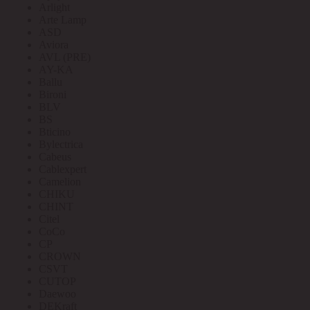
Arlight
Arte Lamp
ASD
Aviora
AVL (PRE)
AY-KA
Ballu
Bironi
BLV
BS
Bticino
Bylectrica
Cabeus
Cablexpert
Camelion
CHIKU
CHINT
Citel
CoCo
CP
CROWN
CSVT
CUTOP
Daewoo
DEKraft