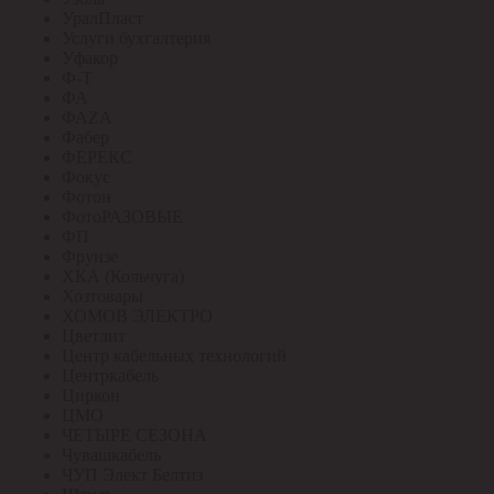
УралПласт
Услуги бухгалтерия
Уфакор
Ф-Т
ФА
ФАZА
Фабер
ФЕРЕКС
Фокус
Фотон
ФотоРАЗОВЫЕ
ФП
Фрунзе
ХКА (Кольчуга)
Хозтовары
ХОМОВ ЭЛЕКТРО
Цветлит
Центр кабельных технологий
Центркабель
Циркон
ЦМО
ЧЕТЫРЕ СЕЗОНА
Чувашкабель
ЧУП Элект Белтиз