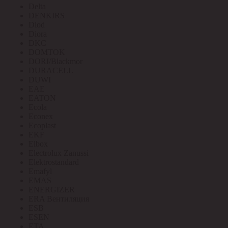
Delta
DENKIRS
Diod
Diora
DKC
DOMTOK
DORI/Blackmor
DURACELL
DUWI
EAE
EATON
Ecola
Econex
Ecoplast
EKF
Elbox
Electrolux Zanussi
Elektrostandard
Emafyl
EMAS
ENERGIZER
ERA Вентиляция
ESB
ESEN
ETA