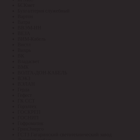
БСКмет
Бухгалтерия служебный
Вартон
Ватра
ВВЭМ-НН
ВЕЗА
ВИМ-Кабель
Вистл
Вихрь
ВК
Владасвет
ВМК
ВОЛГА-ДОН-КАБЕЛЬ
ВЭКЗ
ВЭЛАН
Герда
Гефест
ГК ССТ
Горэлтех
ГОСКРЕП
ГОСНИП
Гофроматик
ГринЭнерго
ГСТЗ Гагаринский светотехнический завод