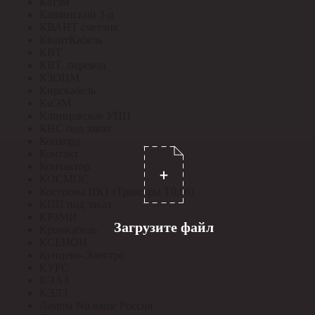
Катэм
Кашинский З-д
КВАНТ счетчик
КвантКабель
КВТ
КВТ_перевод
КЗОЦМ
Кирскабель
КиЭМ
Клинцовское УПП
КНС под заказ
Конкорд
Контакт
Контактор
КОСМОС
Кострома ИК1 (Транс-ры Т0,66)
КПП под заказ
КРЗМИ
Загрузите файл
Кромкабель
КСЕНОН
Кунцево-Электро
КУРС
КЭАЗ
КЭЛЗ
Лампы No name Россия