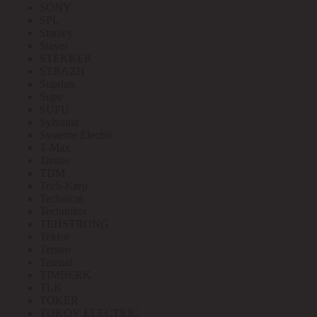
SONY
SPL
Stanley
Stayer
STEKKER
STRAZH
Suprlan
Supu
SUPU
Sylvania
Systeme Electric
T-Max
Tantos
TDM
Tech-Krep
Technical
Technolux
TEHSTRONG
Tekfor
Terneo
Tetenal
TIMBERK
TLK
TOKER
TOKOV ELECTRIC