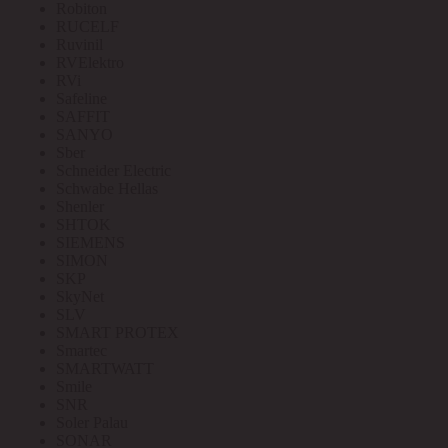
Robiton
RUCELF
Ruvinil
RVElektro
RVi
Safeline
SAFFIT
SANYO
Sber
Schneider Electric
Schwabe Hellas
Shenler
SHTOK
SIEMENS
SIMON
SKP
SkyNet
SLV
SMART PROTEX
Smartec
SMARTWATT
Smile
SNR
Soler Palau
SONAR