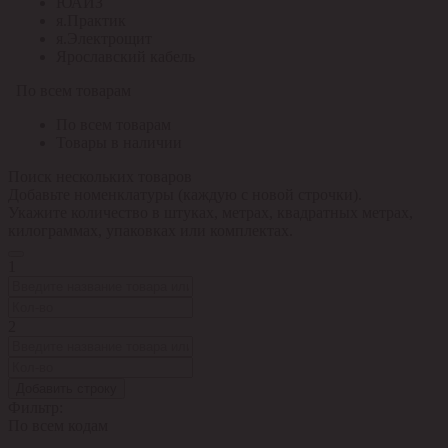
ЮАИЗ
я.Практик
я.Электрощит
Ярославский кабель
По всем товарам
По всем товарам
Товары в наличии
Поиск нескольких товаров
Добавьте номенклатуры (каждую с новой строчки).
Укажите количество в штуках, метрах, квадратных метрах,
килограммах, упаковках или комплектах.
1
2
Добавить строку
Фильтр:
По всем кодам