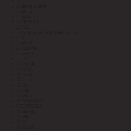
LG
Lighting control
Lightlux
Lightstar
LITEWELL
LIVAL
LKS (группа OBO Bettermann)
LLT
Lomond
LS Electric
LUMIER
LUXE
Mactronic
MAKEL
Makroflex
Mastech
Matrix
Maxell
Maytoni
MEANWELL
MENNEKES
Minamoto
Moeller
MOS
N-Power