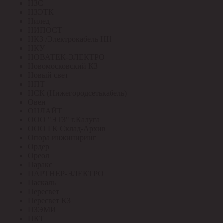
НЗС
НЗЭТК
Нилед
НИПОСТ
НКЗ /Электрокабель НН
НКУ
НОВАТЕК-ЭЛЕКТРО
Новомосковский КЗ
Новый свет
НПТ
НСК (Нижегородсетькабель)
Овен
ОНЛАЙТ
ООО "ЭТЗ" г.Калуга
ООО ГК Склад-Архив
Опора инжиниринг
Ордер
Ореол
Паракс
ПАРТНЕР-ЭЛЕКТРО
Паскаль
Пересвет
Пересвет КЗ
ПЗЭМИ
ПКТ