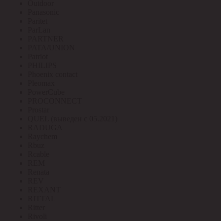
Outdoor
Panasonic
Paritet
ParLan
PARTNER
PATA/UNION
Patriot
PHILIPS
Phoenix contact
Pleomax
PowerCube
PROCONNECT
Prostar
QUEL (выведен с 05.2021)
RADUGA
Raychem
Rbuz
Rcable
REM
Renata
REV
REXANT
RITTAL
Ritter
Rivoli