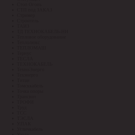
Стоп Огонь
СТП под ЗАКАЗ
Стример
Строитель
ТАИЗ
ТД ТЕХНОКАБЕЛЬ-НН
Тепловое оборудование
Теплолюкс
ТЕПЛОМАШ
Тернус
ТЕСЛА
ТЕХНОКАБЕЛЬ
ТехноЭнерго
Техэнерго
Титан
Томсккабель
Точка опоры
Трансвит
ТРОФИ
Труд
ТСС
ТЭСЛА
У.ПАК
Угличкабель
Узола