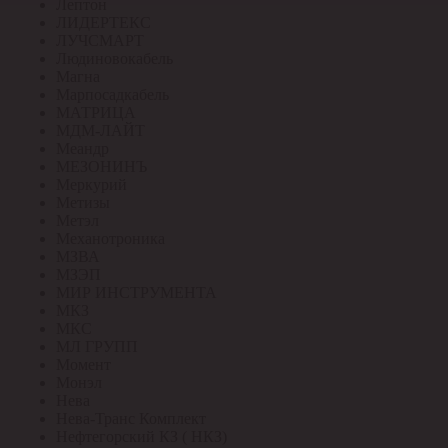
Лептон
ЛИДЕРТЕКС
ЛУЧСМАРТ
Людиновокабель
Магна
Марпосадкабель
МАТРИЦА
МДМ-ЛАЙТ
Меандр
МЕЗОНИНЪ
Меркурий
Метизы
Метэл
Механотроника
МЗВА
МЗЭП
МИР ИНСТРУМЕНТА
МКЗ
МКС
МЛ ГРУПП
Момент
Монэл
Нева
Нева-Транс Комплект
Нефтегорский КЗ ( НКЗ)