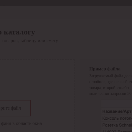
Отдел продаж
8 800 6000-600
Каталог
Акции
о каталогу
Сервис
 товаров, таблицу или смету.
Инструкция по работе
с сервисом
Оплата
Сервис ЭДО
Сервис ИТС-КА
Пример файла
Сервис API
Загружаемый файл долж
Контакты
О компании
столбцов, где первый с
Вход
Регистрация
товара, второй столбец
количество запросов 50
Крупнейший поставщик электро-технической продукции в
рите файл
России
Найти
 файл в область окна
Искать по всем разделам