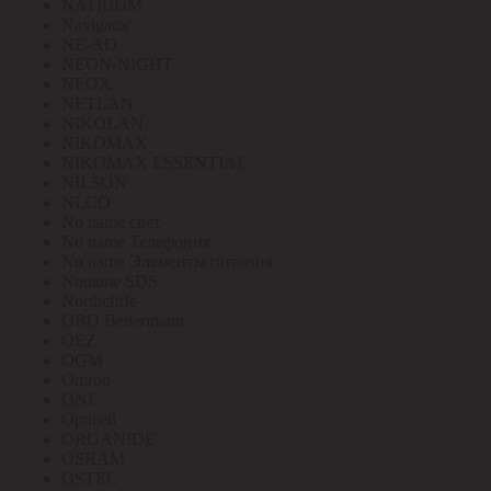
NATRIUM
Navigator
NE-AD
NEON-NIGHT
NEOX
NETLAN
NIKOLAN
NIKOMAX
NIKOMAX ESSENTIAL
NILSON
NLCO
No name свет
No name Телефония
No name Элементы питания
Noname SDS
Northcliffe
OBO Bettermann
OEZ
OGM
Omron
ONI
Opticell
ORGANIDE
OSRAM
OSTEC