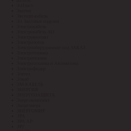
Штиль
Э-Пласт
Экотон
Эксперт-кабель
Эл. Бытовые изделия
Электрокабель
Электрокабель АО
Электроконтакт
Электролоток
Электрооборудование под ЗАКАЗ
Электротехмаш
Электротехник
Электротехника и Автоматика
Электрофидер
Элетех
Элкаб
ЭМ-КАБЕЛЬ
ЭНЕРГИЯ
ЭНЕРГОЗАЩИТА
Энергокомплект
Энергомера
ЭНЕРГОМИР
ЭРА
ЭРА АР
ЭРГ