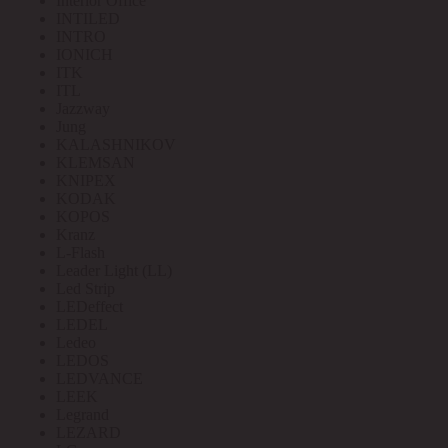
Interior Office
INTILED
INTRO
IONICH
ITK
ITL
Jazzway
Jung
KALASHNIKOV
KLEMSAN
KNIPEX
KODAK
KOPOS
Kranz
L-Flash
Leader Light (LL)
Led Strip
LEDeffect
LEDEL
Ledeo
LEDOS
LEDVANCE
LEEK
Legrand
LEZARD