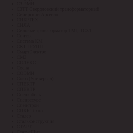
СЗ ЭМИ
СЗТТ Свердловский трансформаторный
Сибирский Арсенал
СИБРТЕХ
СИЛА
Силовые трансформатор ТМГ, ТСЗЛ
Синтэк
Система КМ
СКТ ГРУПП
СмартЭлектро
СМЗ
СОЛЕКС
Сосна
СОЭМИ
Союз (Универсал)
СПЕКТР
СПЕКТР
Спецкабель
Спецресурс
Спецстрой
СПКБ Техно
Сталер
Стальконструкция
СТАРТ
СтатусЩит