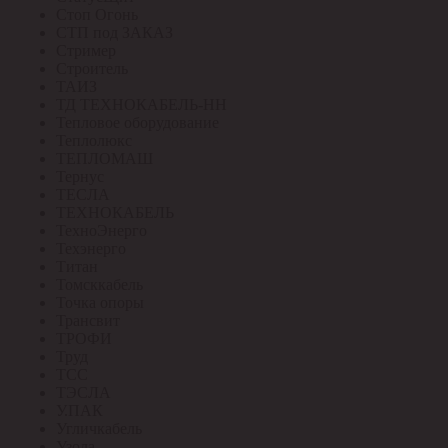
Стоп Огонь
СТП под ЗАКАЗ
Стример
Строитель
ТАИЗ
ТД ТЕХНОКАБЕЛЬ-НН
Тепловое оборудование
Теплолюкс
ТЕПЛОМАШ
Тернус
ТЕСЛА
ТЕХНОКАБЕЛЬ
ТехноЭнерго
Техэнерго
Титан
Томсккабель
Точка опоры
Трансвит
ТРОФИ
Труд
ТСС
ТЭСЛА
У.ПАК
Угличкабель
Узола