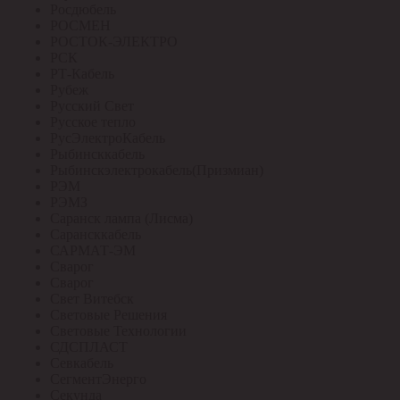
Росдюбель
РОСМЕН
РОСТОК-ЭЛЕКТРО
РСК
РТ-Кабель
Рубеж
Русский Свет
Русское тепло
РусЭлектроКабель
Рыбинсккабель
Рыбинскэлектрокабель(Призмиан)
РЭМ
РЭМЗ
Саранск лампа (Лисма)
Сарансккабель
САРМАТ-ЭМ
Сварог
Сварог
Свет Витебск
Световые Решения
Световые Технологии
СДСПЛАСТ
Севкабель
СегментЭнерго
Секунда