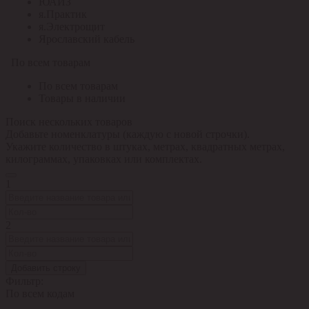
ЮАИЗ
я.Практик
я.Электрощит
Ярославский кабель
По всем товарам
По всем товарам
Товары в наличии
Поиск нескольких товаров
Добавьте номенклатуры (каждую с новой строчки).
Укажите количество в штуках, метрах, квадратных метрах,
килограммах, упаковках или комплектах.
1
2
Добавить строку
Фильтр:
По всем кодам