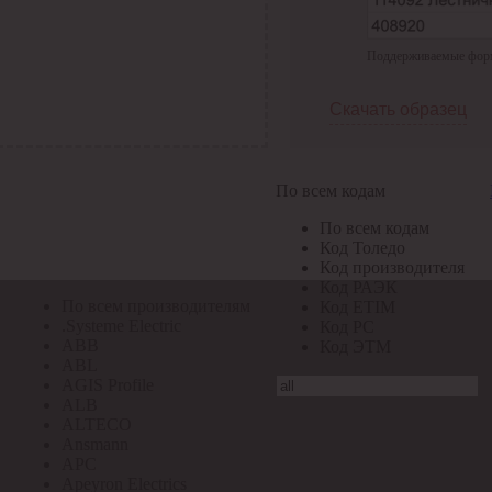
По всем кодам
Поддерживаемые формат
По всем кодам
Код Толедо
Код производителя
Скачать образец
Код РАЭК
Код ETIM
Код РС
Код ЭТМ
По всем кодам
Прочие
По всем кодам
По всем производителям
Код Толедо
Код производителя
Код РАЭК
По всем производителям
Код ETIM
.Systeme Electric
Код РС
ABB
Код ЭТМ
ABL
AGIS Profile
ALB
ALTECO
Ansmann
APC
Apeyron Electrics