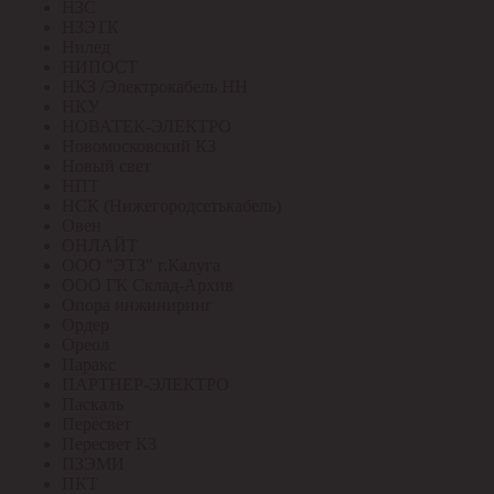
НЗС
НЗЭТК
Нилед
НИПОСТ
НКЗ /Электрокабель НН
НКУ
НОВАТЕК-ЭЛЕКТРО
Новомосковский КЗ
Новый свет
НПТ
НСК (Нижегородсетькабель)
Овен
ОНЛАЙТ
ООО "ЭТЗ" г.Калуга
ООО ГК Склад-Архив
Опора инжиниринг
Ордер
Ореол
Паракс
ПАРТНЕР-ЭЛЕКТРО
Паскаль
Пересвет
Пересвет КЗ
ПЗЭМИ
ПКТ