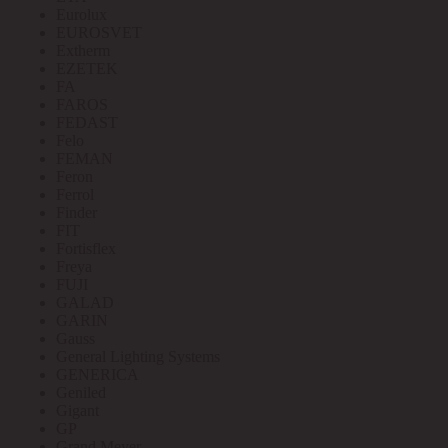
Eurolux
EUROSVET
Extherm
EZETEK
FA
FAROS
FEDAST
Felo
FEMAN
Feron
Ferrol
Finder
FIT
Fortisflex
Freya
FUJI
GALAD
GARIN
Gauss
General Lighting Systems
GENERICA
Geniled
Gigant
GP
Grand Meyer