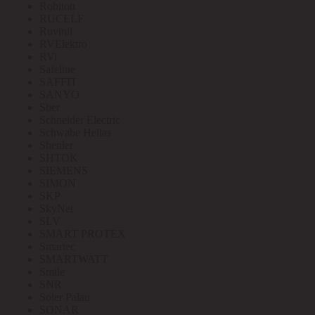
Robiton
RUCELF
Ruvinil
RVElektro
RVi
Safeline
SAFFIT
SANYO
Sber
Schneider Electric
Schwabe Hellas
Shenler
SHTOK
SIEMENS
SIMON
SKP
SkyNet
SLV
SMART PROTEX
Smartec
SMARTWATT
Smile
SNR
Soler Palau
SONAR