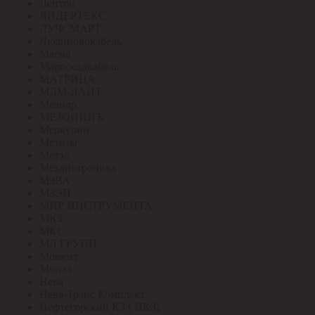
Лептон
ЛИДЕРТЕКС
ЛУЧСМАРТ
Людиновокабель
Магна
Марпосадкабель
МАТРИЦА
МДМ-ЛАЙТ
Меандр
МЕЗОНИНЪ
Меркурий
Метизы
Метэл
Механотроника
МЗВА
МЗЭП
МИР ИНСТРУМЕНТА
МКЗ
МКС
МЛ ГРУПП
Момент
Монэл
Нева
Нева-Транс Комплект
Нефтегорский КЗ ( НКЗ)