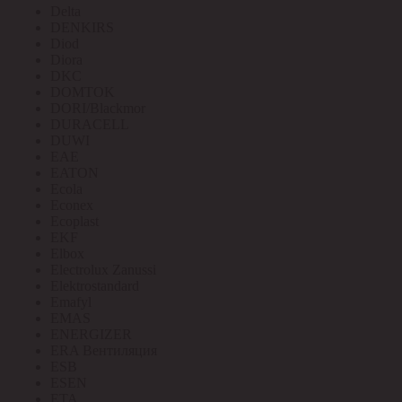
Delta
DENKIRS
Diod
Diora
DKC
DOMTOK
DORI/Blackmor
DURACELL
DUWI
EAE
EATON
Ecola
Econex
Ecoplast
EKF
Elbox
Electrolux Zanussi
Elektrostandard
Emafyl
EMAS
ENERGIZER
ERA Вентиляция
ESB
ESEN
ETA