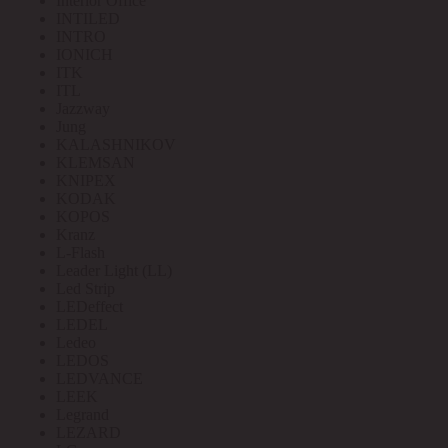
Interior Office
INTILED
INTRO
IONICH
ITK
ITL
Jazzway
Jung
KALASHNIKOV
KLEMSAN
KNIPEX
KODAK
KOPOS
Kranz
L-Flash
Leader Light (LL)
Led Strip
LEDeffect
LEDEL
Ledeo
LEDOS
LEDVANCE
LEEK
Legrand
LEZARD