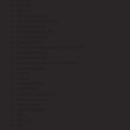
Штиль
Э-Пласт
Экотон
Эксперт-кабель
Эл. Бытовые изделия
Электрокабель
Электрокабель АО
Электроконтакт
Электролоток
Электрооборудование под ЗАКАЗ
Электротехмаш
Электротехник
Электротехника и Автоматика
Электрофидер
Элетех
Элкаб
ЭМ-КАБЕЛЬ
ЭНЕРГИЯ
ЭНЕРГОЗАЩИТА
Энергокомплект
Энергомера
ЭНЕРГОМИР
ЭРА
ЭРА АР
ЭРГ