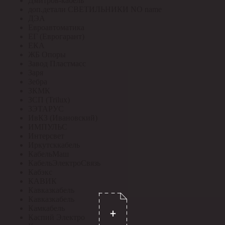
Дмитров-кабель
доп.детали СВЕТИЛЬНИКИ NO name
ДЭА
Евроавтоматика
ЕГ (Еврогарант)
ЕКА
ЖБ Опоры
Завод Пластмасс
Заря
Зебра
ЗКМК
ЗСП (Trilux)
ЗЭТАРУС
ИвКЗ (Ивановский)
ИМПУЛЬС
Интерсвет
Иркутсккабель
КабельМаш
КабельЭлектроСвязь
Кабэкс
КАВИК
Кавказкабель
Кавказкабель
Камкабель
Каспий Электро