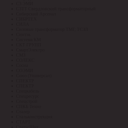
СЗ ЭМИ
СЗТТ Свердловский трансформаторный
Сибирский Арсенал
СИБРТЕХ
СИЛА
Силовые трансформатор ТМГ, ТСЗЛ
Синтэк
Система КМ
СКТ ГРУПП
СмартЭлектро
СМЗ
СОЛЕКС
Сосна
СОЭМИ
Союз (Универсал)
СПЕКТР
СПЕКТР
Спецкабель
Спецресурс
Спецстрой
СПКБ Техно
Сталер
Стальконструкция
СТАРТ
СтатусЩит