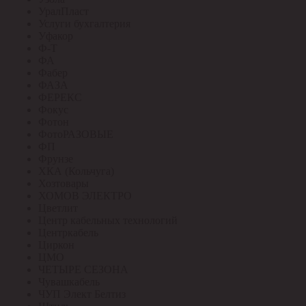
УралПласт
Услуги бухгалтерия
Уфакор
Ф-Т
ФА
Фабер
ФАЗА
ФЕРЕКС
Фокус
Фотон
ФотоРАЗОВЫЕ
ФП
Фрунзе
ХКА (Кольчуга)
Хозтовары
ХОМОВ ЭЛЕКТРО
Цветлит
Центр кабельных технологий
Центркабель
Циркон
ЦМО
ЧЕТЫРЕ СЕЗОНА
Чувашкабель
ЧУП Элект Белтиз