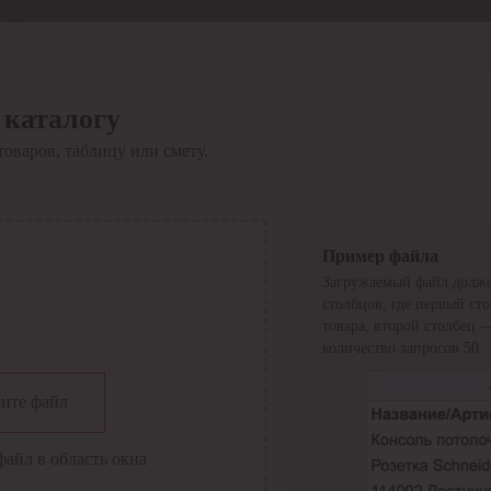
Отдел продаж
8 800 6000-600
Каталог
Акции
 каталогу
Сервис
товаров, таблицу или смету.
Инструкция по работе
с сервисом
Оплата
Сервис ЭДО
Сервис ИТС-КА
Пример файла
Сервис API
Загружаемый файл долже
Контакты
О компании
столбцов, где первый ст
Вход
Регистрация
товара, второй столбец 
количество запросов 50.
Крупнейший поставщик электро-технической продукции в
ите файл
России
Найти
файл в область окна
Искать по всем разделам