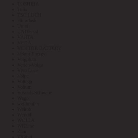
TOSHIBA
Toua
TSC LUCH
Ultraflash
Uniel
UNIVersal
VARTA
VEDA
VEKTOR BATTERY
Vektor Energy
Vergokan
Verlen-Volga
Vivo Luce
Volpe
Voltega
Voltum
Vossloh-Schwabe
Wago
weidmuller
Welrok
Werkel
WOLTA
WRLine
Zitar
ZKabel