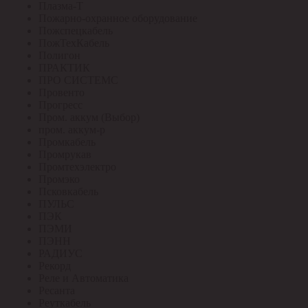
Плазма-Т
Пожарно-охранное оборудование
Пожспецкабель
ПожТехКабель
Полигон
ПРАКТИК
ПРО СИСТЕМС
Провенто
Прогресс
Пром. аккум (Выбор)
пром. аккум-р
Промкабель
Промрукав
Промтехэлектро
Промэко
Псковкабель
ПУЛЬС
ПЭК
ПЭМИ
ПЭНН
РАДИУС
Рекорд
Реле и Автоматика
Ресанта
Реуткабель