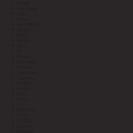
Arlight
Arte Lamp
ASD
Aviora
AVL (PRE)
AY-KA
Ballu
Bironi
BLV
BS
Bticino
Bylectrica
Cabeus
Cablexpert
Camelion
CHIKU
CHINT
Citel
CoCo
CP
CROWN
CSVT
CUTOP
Daewoo
DEKraft