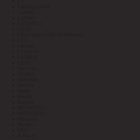
LG
Lighting control
Lightlux
Lightstar
LITEWELL
LIVAL
LKS (группа OBO Bettermann)
LLT
Lomond
LS Electric
LUMIER
LUXE
Mactronic
MAKEL
Makroflex
Mastech
Matrix
Maxell
Maytoni
MEANWELL
MENNEKES
Minamoto
Moeller
MOS
N-Power