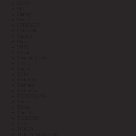
SONY
SPL
Stanley
Stayer
STEKKER
STRAZH
Suprlan
Supu
SUPU
Sylvania
Systeme Electric
T-Max
Tantos
TDM
Tech-Krep
Technical
Technolux
TEHSTRONG
Tekfor
Terneo
Tetenal
TIMBERK
TLK
TOKER
TOKOV ELECTRIC