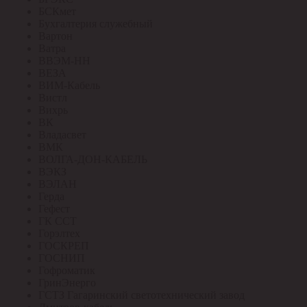
БСКмет
Бухгалтерия служебный
Вартон
Ватра
ВВЭМ-НН
ВЕЗА
ВИМ-Кабель
Вистл
Вихрь
ВК
Владасвет
ВМК
ВОЛГА-ДОН-КАБЕЛЬ
ВЭКЗ
ВЭЛАН
Герда
Гефест
ГК ССТ
Горэлтех
ГОСКРЕП
ГОСНИП
Гофроматик
ГринЭнерго
ГСТЗ Гагаринский светотехнический завод