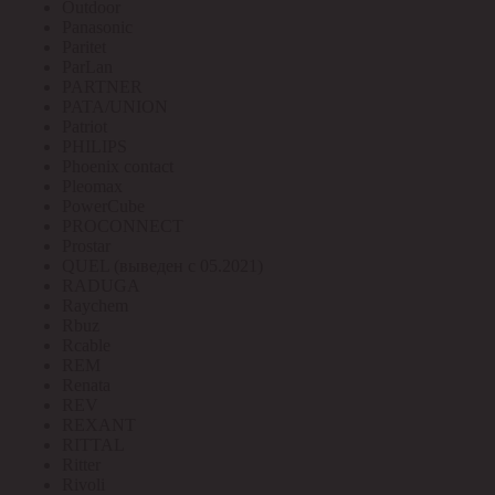
Outdoor
Panasonic
Paritet
ParLan
PARTNER
PATA/UNION
Patriot
PHILIPS
Phoenix contact
Pleomax
PowerCube
PROCONNECT
Prostar
QUEL (выведен с 05.2021)
RADUGA
Raychem
Rbuz
Rcable
REM
Renata
REV
REXANT
RITTAL
Ritter
Rivoli