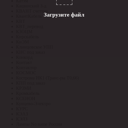
Катэм
Кашинский З-д
КВАНТ счетчик
Загрузите файл
КвантКабель
КВТ
КВТ_перевод
КЗОЦМ
Кирскабель
КиЭМ
Клинцовское УПП
КНС под заказ
Конкорд
Контакт
Контактор
КОСМОС
Кострома ИК1 (Транс-ры Т0,66)
КПП под заказ
КРЗМИ
Кромкабель
КСЕНОН
Кунцево-Электро
КУРС
КЭАЗ
КЭЛЗ
Лампы No name Россия