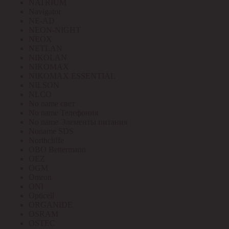
NATRIUM
Navigator
NE-AD
NEON-NIGHT
NEOX
NETLAN
NIKOLAN
NIKOMAX
NIKOMAX ESSENTIAL
NILSON
NLCO
No name свет
No name Телефония
No name Элементы питания
Noname SDS
Northcliffe
OBO Bettermann
OEZ
OGM
Omron
ONI
Opticell
ORGANIDE
OSRAM
OSTEC