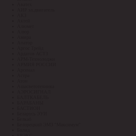
Аватех
АИР эл.двигатель
АКЗ
Актей
Алюмет
Алюр
Амира
Апатор
Аргос Трейд
Ардатов АСТЗ
АРМ-Технолоджи
АРМИЯ РОССИИ
Арсенал
Астра
Атон
Ашасветотехника
АЭРОСИГНАЛ
БАЛТКАБЕЛЬ
БАРАБАНЫ
БАСТИОН
Беларусь ЭУИ
Белкаб
Белорецкий ЭМЗ "Максимум"
Болид
БРЭКС