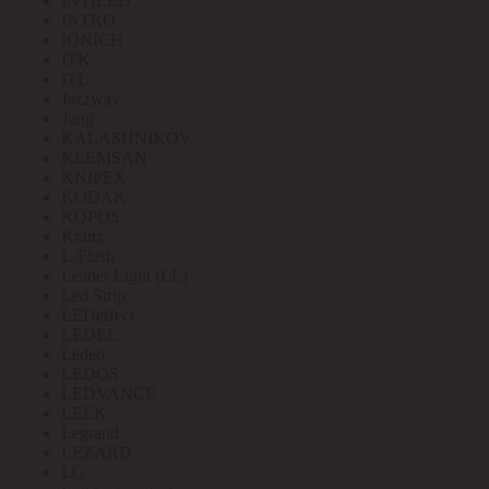
INTILED
INTRO
IONICH
ITK
ITL
Jazzway
Jung
KALASHNIKOV
KLEMSAN
KNIPEX
KODAK
KOPOS
Kranz
L-Flash
Leader Light (LL)
Led Strip
LEDeffect
LEDEL
Ledeo
LEDOS
LEDVANCE
LEEK
Legrand
LEZARD
LG