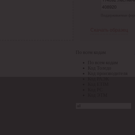
Поддерживаемые формат
Скачать образец
По всем кодам
По всем кодам
Код Толедо
Код производителя
Код РАЭК
Код ETIM
Код РС
Код ЭТМ