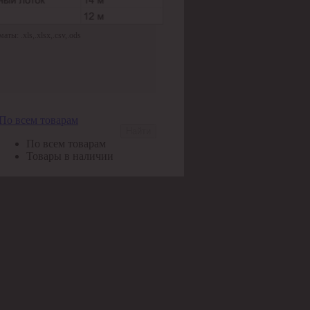
ы: .xls,.xlsx,.csv,.ods
По всем товарам
Найти
По всем товарам
Товары в наличии