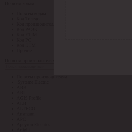
По всем кодам
По всем кодам
Код Толедо
Код производителя
Код РАЭК
Код ETIM
Код РС
Код ЭТМ
Прочие
По всем производителям
По всем производителям
.Systeme Electric
ABB
ABL
AGIS Profile
ALB
ALTECO
Ansmann
APC
Apeyron Electrics
Arlight