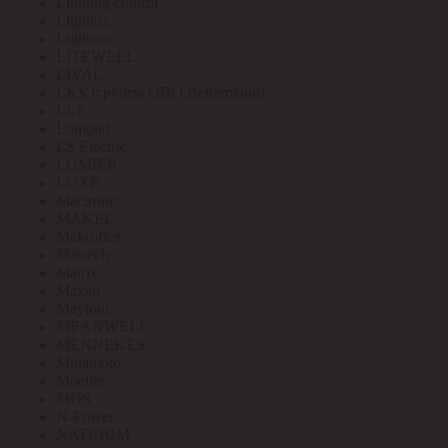
Lighting control
Lightlux
Lightstar
LITEWELL
LIVAL
LKS (группа OBO Bettermann)
LLT
Lomond
LS Electric
LUMIER
LUXE
Mactronic
MAKEL
Makroflex
Mastech
Matrix
Maxell
Maytoni
MEANWELL
MENNEKES
Minamoto
Moeller
MOS
N-Power
NATRIUM