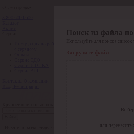
Отдел продаж
8 800 6000-600
Каталог
Акции
Поиск из файла по
Сервис
Используйте для поиска список 
Инструкция по работе
с сервисом
Загрузите файл
Оплата
Сервис ЭДО
Сервис ИТС-КА
Сервис API
Контакты
О компании
Вход
Регистрация
Крупнейший поставщик электро-технической продукции в Рос
Выбер
Найти
или перенесите 
Искать по всем разделам