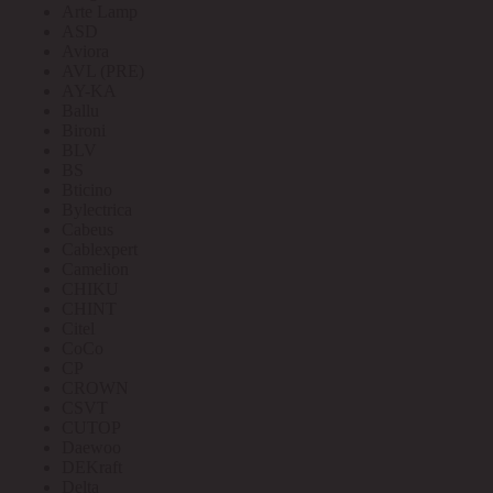
Arte Lamp
ASD
Aviora
AVL (PRE)
AY-KA
Ballu
Bironi
BLV
BS
Bticino
Bylectrica
Cabeus
Cablexpert
Camelion
CHIKU
CHINT
Citel
CoCo
CP
CROWN
CSVT
CUTOP
Daewoo
DEKraft
Delta