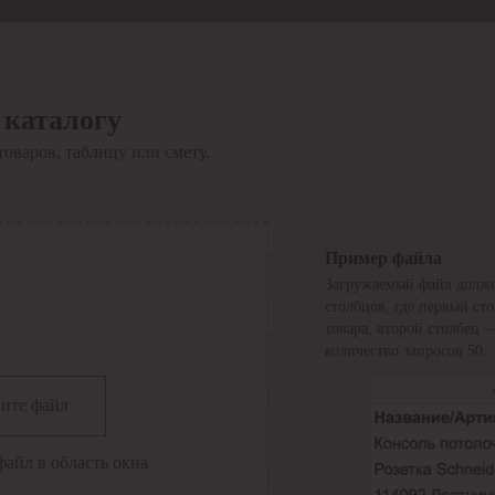
 каталогу
товаров, таблицу или смету.
Пример файла
Загружаемый файл долже
столбцов, где первый ст
товара, второй столбец 
количество запросов 50.
сии
ите файл
файл в область окна