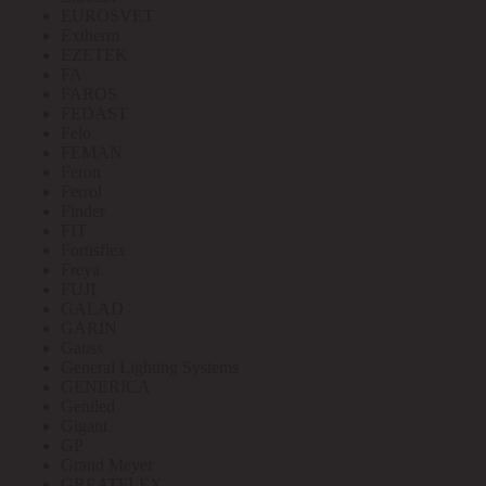
EUROSVET
Extherm
EZETEK
FA
FAROS
FEDAST
Felo
FEMAN
Feron
Ferrol
Finder
FIT
Fortisflex
Freya
FUJI
GALAD
GARIN
Gauss
General Lighting Systems
GENERICA
Geniled
Gigant
GP
Grand Meyer
GREATFLEX