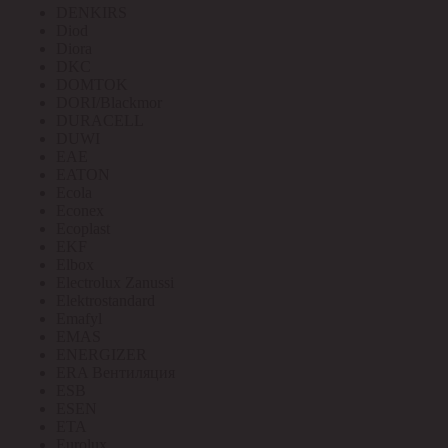
DENKIRS
Diod
Diora
DKC
DOMTOK
DORI/Blackmor
DURACELL
DUWI
EAE
EATON
Ecola
Econex
Ecoplast
EKF
Elbox
Electrolux Zanussi
Elektrostandard
Emafyl
EMAS
ENERGIZER
ERA Вентиляция
ESB
ESEN
ETA
Eurolux