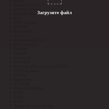
Катэм
Кашинский З-д
КВАНТ счетчик
Загрузите файл
КвантКабель
КВТ
КВТ_перевод
КЗОЦМ
Кирскабель
КиЭМ
Клинцовское УПП
КНС под заказ
Конкорд
Контакт
Контактор
КОСМОС
Кострома ИК1 (Транс-ры Т0,66)
КПП под заказ
КРЗМИ
Кромкабель
КСЕНОН
Кунцево-Электро
КУРС
КЭАЗ
КЭЛЗ
Лампы No name Россия