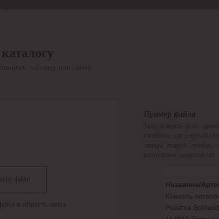
Отдел продаж
8 800 6000-600
Каталог
Акции
 каталогу
Сервис
товаров, таблицу или смету.
Инструкция по работе
с сервисом
Оплата
Сервис ЭДО
Сервис ИТС-КА
Пример файла
Сервис API
Загружаемый файл долже
Контакты
О компании
столбцов, где первый ст
Вход
Регистрация
товара, второй столбец 
количество запросов 50.
Крупнейший поставщик электро-технической продукции в
ите файл
России
Найти
файл в область окна
Искать по всем разделам