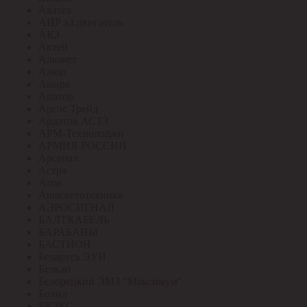
Аватех
АИР эл.двигатель
АКЗ
Актей
Алюмет
Алюр
Амира
Апатор
Аргос Трейд
Ардатов АСТЗ
АРМ-Технолоджи
АРМИЯ РОССИИ
Арсенал
Астра
Атон
Ашасветотехника
АЭРОСИГНАЛ
БАЛТКАБЕЛЬ
БАРАБАНЫ
БАСТИОН
Беларусь ЭУИ
Белкаб
Белорецкий ЭМЗ "Максимум"
Болид
БРЭКС