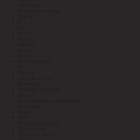
УралПласт
Услуги бухгалтерия
Уфакор
Ф-Т
ФА
ФАZА
Фабер
ФЕРЕКС
Фокус
Фотон
ФотоРАЗОВЫЕ
ФП
Фрунзе
ХКА (Кольчуга)
Хозтовары
ХОМОВ ЭЛЕКТРО
Цветлит
Центр кабельных технологий
Центркабель
Циркон
ЦМО
ЧЕТЫРЕ СЕЗОНА
Чувашкабель
ЧУП Элект Белтиз