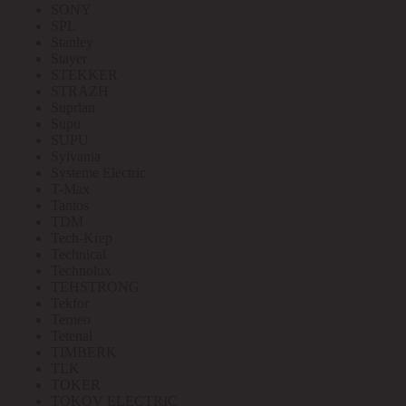
SONY
SPL
Stanley
Stayer
STEKKER
STRAZH
Suprlan
Supu
SUPU
Sylvania
Systeme Electric
T-Max
Tantos
TDM
Tech-Krep
Technical
Technolux
TEHSTRONG
Tekfor
Terneo
Tetenal
TIMBERK
TLK
TOKER
TOKOV ELECTRIC