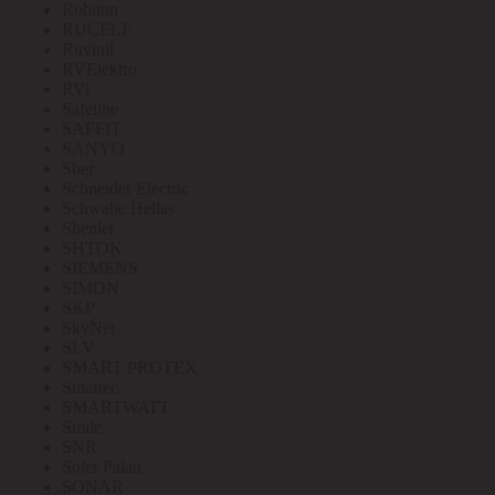
Robiton
RUCELF
Ruvinil
RVElektro
RVi
Safeline
SAFFIT
SANYO
Sber
Schneider Electric
Schwabe Hellas
Shenler
SHTOK
SIEMENS
SIMON
SKP
SkyNet
SLV
SMART PROTEX
Smartec
SMARTWATT
Smile
SNR
Soler Palau
SONAR