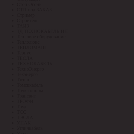
Стоп Огонь
СТП под ЗАКАЗ
Стример
Строитель
ТАИЗ
ТД ТЕХНОКАБЕЛЬ-НН
Тепловое оборудование
Теплолюкс
ТЕПЛОМАШ
Тернус
ТЕСЛА
ТЕХНОКАБЕЛЬ
ТехноЭнерго
Техэнерго
Титан
Томсккабель
Точка опоры
Трансвит
ТРОФИ
Труд
ТСС
ТЭСЛА
У.ПАК
Угличкабель
Узола