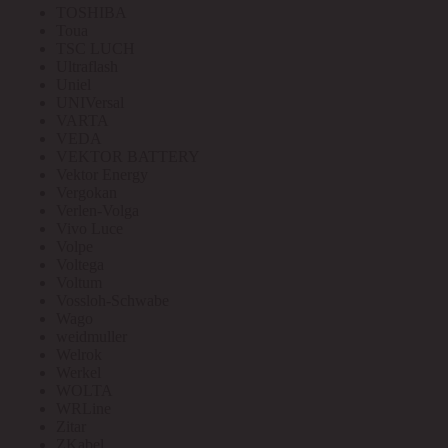
TOSHIBA
Toua
TSC LUCH
Ultraflash
Uniel
UNIVersal
VARTA
VEDA
VEKTOR BATTERY
Vektor Energy
Vergokan
Verlen-Volga
Vivo Luce
Volpe
Voltega
Voltum
Vossloh-Schwabe
Wago
weidmuller
Welrok
Werkel
WOLTA
WRLine
Zitar
ZKabel