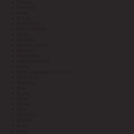
Outdoor
Panasonic
Paritet
ParLan
PARTNER
PATA/UNION
Patriot
PHILIPS
Phoenix contact
Pleomax
PowerCube
PROCONNECT
Prostar
QUEL (выведен с 05.2021)
RADUGA
Raychem
Rbuz
Rcable
REM
Renata
REV
REXANT
RITTAL
Ritter
Rivoli