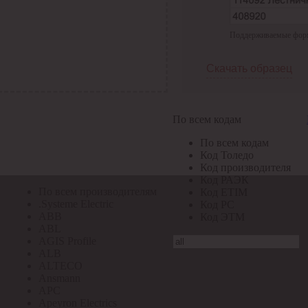
По всем кодам
Поддерживаемые формат
По всем кодам
Код Толедо
Код производителя
Скачать образец
Код РАЭК
Код ETIM
Код РС
Код ЭТМ
По всем кодам
Прочие
По всем кодам
По всем производителям
Код Толедо
Код производителя
Код РАЭК
По всем производителям
Код ETIM
.Systeme Electric
Код РС
ABB
Код ЭТМ
ABL
AGIS Profile
ALB
ALTECO
Ansmann
APC
Apeyron Electrics