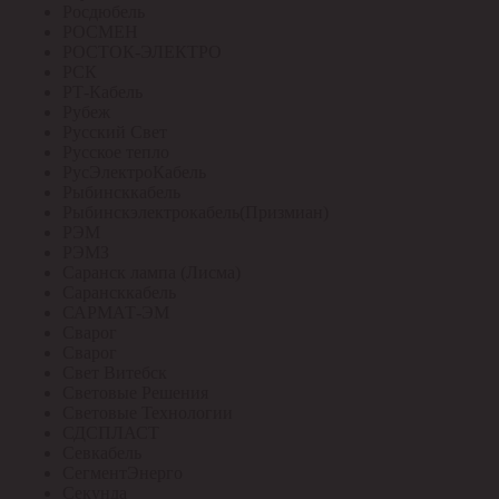
Росдюбель
РОСМЕН
РОСТОК-ЭЛЕКТРО
РСК
РТ-Кабель
Рубеж
Русский Свет
Русское тепло
РусЭлектроКабель
Рыбинсккабель
Рыбинскэлектрокабель(Призмиан)
РЭМ
РЭМЗ
Саранск лампа (Лисма)
Сарансккабель
САРМАТ-ЭМ
Сварог
Сварог
Свет Витебск
Световые Решения
Световые Технологии
СДСПЛАСТ
Севкабель
СегментЭнерго
Секунда