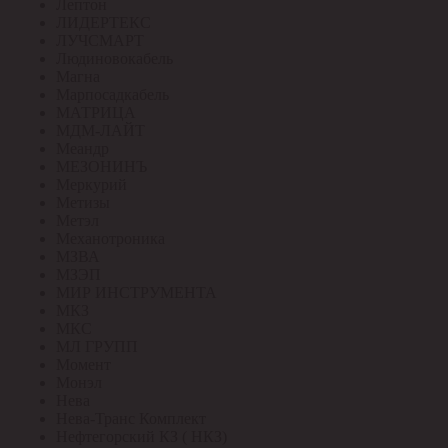
Лептон
ЛИДЕРТЕКС
ЛУЧСМАРТ
Людиновокабель
Магна
Марпосадкабель
МАТРИЦА
МДМ-ЛАЙТ
Меандр
МЕЗОНИНЪ
Меркурий
Метизы
Метэл
Механотроника
МЗВА
МЗЭП
МИР ИНСТРУМЕНТА
МКЗ
МКС
МЛ ГРУПП
Момент
Монэл
Нева
Нева-Транс Комплект
Нефтегорский КЗ ( НКЗ)