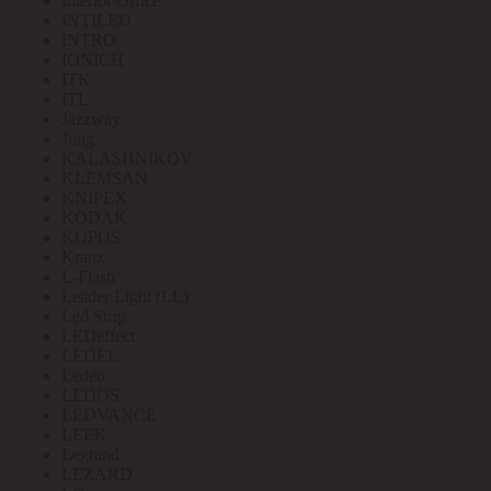
Interior Office
INTILED
INTRO
IONICH
ITK
ITL
Jazzway
Jung
KALASHNIKOV
KLEMSAN
KNIPEX
KODAK
KOPOS
Kranz
L-Flash
Leader Light (LL)
Led Strip
LEDeffect
LEDEL
Ledeo
LEDOS
LEDVANCE
LEEK
Legrand
LEZARD