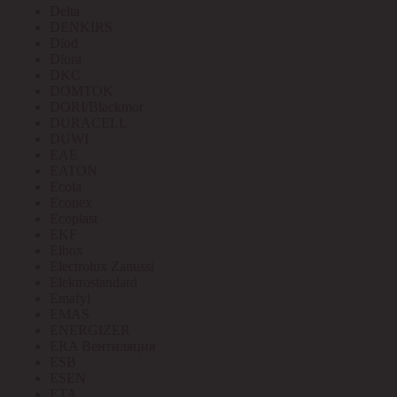
Delta
DENKIRS
Diod
Diora
DKC
DOMTOK
DORI/Blackmor
DURACELL
DUWI
EAE
EATON
Ecola
Econex
Ecoplast
EKF
Elbox
Electrolux Zanussi
Elektrostandard
Emafyl
EMAS
ENERGIZER
ERA Вентиляция
ESB
ESEN
ETA