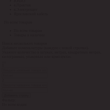
ЮАИЗ
я.Практик
я.Электрощит
Ярославский кабель
По всем товарам
По всем товарам
Товары в наличии
Поиск нескольких товаров
Добавьте номенклатуры (каждую с новой строчки).
Укажите количество в штуках, метрах, квадратных метрах,
килограммах, упаковках или комплектах.
1
2
Добавить строку
Фильтр:
По всем кодам