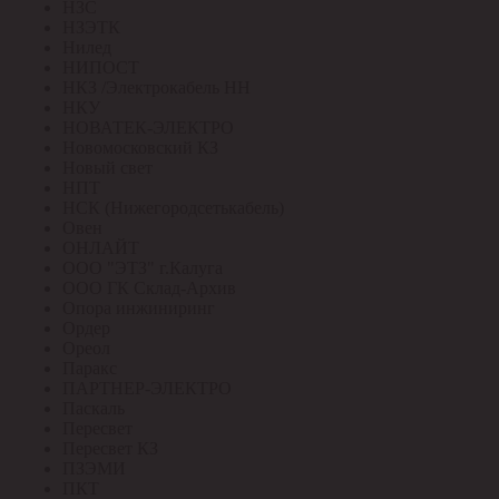
НЗС
НЗЭТК
Нилед
НИПОСТ
НКЗ /Электрокабель НН
НКУ
НОВАТЕК-ЭЛЕКТРО
Новомосковский КЗ
Новый свет
НПТ
НСК (Нижегородсетькабель)
Овен
ОНЛАЙТ
ООО "ЭТЗ" г.Калуга
ООО ГК Склад-Архив
Опора инжиниринг
Ордер
Ореол
Паракс
ПАРТНЕР-ЭЛЕКТРО
Паскаль
Пересвет
Пересвет КЗ
ПЗЭМИ
ПКТ