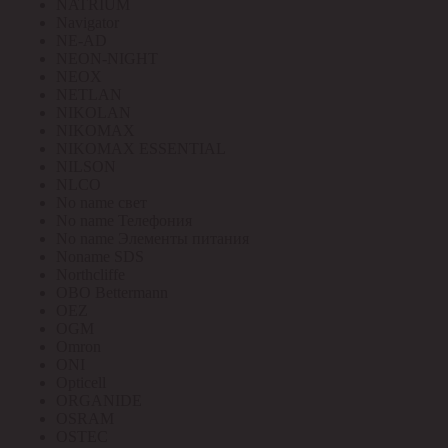
NATRIUM
Navigator
NE-AD
NEON-NIGHT
NEOX
NETLAN
NIKOLAN
NIKOMAX
NIKOMAX ESSENTIAL
NILSON
NLCO
No name свет
No name Телефония
No name Элементы питания
Noname SDS
Northcliffe
OBO Bettermann
OEZ
OGM
Omron
ONI
Opticell
ORGANIDE
OSRAM
OSTEC