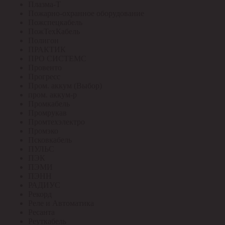
Плазма-Т
Пожарно-охранное оборудование
Пожспецкабель
ПожТехКабель
Полигон
ПРАКТИК
ПРО СИСТЕМС
Провенто
Прогресс
Пром. аккум (Выбор)
пром. аккум-р
Промкабель
Промрукав
Промтехэлектро
Промэко
Псковкабель
ПУЛЬС
ПЭК
ПЭМИ
ПЭНН
РАДИУС
Рекорд
Реле и Автоматика
Ресанта
Реуткабель