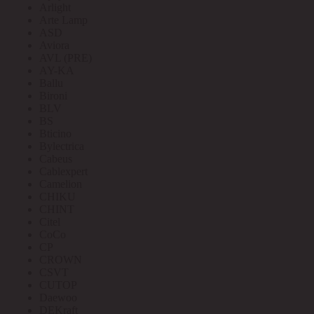
Arlight
Arte Lamp
ASD
Aviora
AVL (PRE)
AY-KA
Ballu
Bironi
BLV
BS
Bticino
Bylectrica
Cabeus
Cablexpert
Camelion
CHIKU
CHINT
Citel
CoCo
CP
CROWN
CSVT
CUTOP
Daewoo
DEKraft