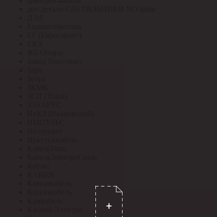
Дмитров-кабель
доп.детали СВЕТИЛЬНИКИ NO name
ДЭА
Евроавтоматика
ЕГ (Еврогарант)
ЕКА
ЖБ Опоры
Завод Пластмасс
Заря
Зебра
ЗКМК
ЗСП (Trilux)
ЗЭТАРУС
ИвКЗ (Ивановский)
ИМПУЛЬС
Интерсвет
Иркутсккабель
КабельМаш
КабельЭлектроСвязь
Кабэкс
КАВИК
Кавказкабель
Кавказкабель
Камкабель
Каспий Электро