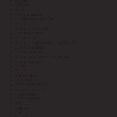
Штиль
Э-Пласт
Экотон
Эксперт-кабель
Эл. Бытовые изделия
Электрокабель
Электрокабель АО
Электроконтакт
Электролоток
Электрооборудование под ЗАКАЗ
Электротехмаш
Электротехник
Электротехника и Автоматика
Электрофидер
Элетех
Элкаб
ЭМ-КАБЕЛЬ
ЭНЕРГИЯ
ЭНЕРГОЗАЩИТА
Энергокомплект
Энергомера
ЭНЕРГОМИР
ЭРА
ЭРА АР
ЭРГ