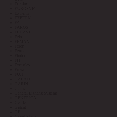
Eurolux
EUROSVET
Extherm
EZETEK
FA
FAROS
FEDAST
Felo
FEMAN
Feron
Ferrol
Finder
FIT
Fortisflex
Freya
FUJI
GALAD
GARIN
Gauss
General Lighting Systems
GENERICA
Geniled
Gigant
GP
Grand Meyer