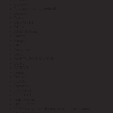
БСКмет
Бухгалтерия служебный
Вартон
Ватра
ВВЭМ-НН
ВЕЗА
ВИМ-Кабель
Вистл
Вихрь
ВК
Владасвет
ВМК
ВОЛГА-ДОН-КАБЕЛЬ
ВЭКЗ
ВЭЛАН
Герда
Гефест
ГК ССТ
Горэлтех
ГОСКРЕП
ГОСНИП
Гофроматик
ГринЭнерго
ГСТЗ Гагаринский светотехнический завод