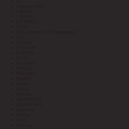
LG
Lighting control
Lightlux
Lightstar
LITEWELL
LIVAL
LKS (группа OBO Bettermann)
LLT
Lomond
LS Electric
LUMIER
LUXE
Mactronic
MAKEL
Makroflex
Mastech
Matrix
Maxell
Maytoni
MEANWELL
MENNEKES
Minamoto
Moeller
MOS
N-Power