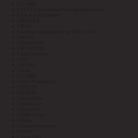
СЗ ЭМИ
СЗТТ Свердловский трансформаторный
Сибирский Арсенал
СИБРТЕХ
СИЛА
Силовые трансформатор ТМГ, ТСЗЛ
Синтэк
Система КМ
СКТ ГРУПП
СмартЭлектро
СМЗ
СОЛЕКС
Сосна
СОЭМИ
Союз (Универсал)
СПЕКТР
СПЕКТР
Спецкабель
Спецресурс
Спецстрой
СПКБ Техно
Сталер
Стальконструкция
СТАРТ
СтатусЩит