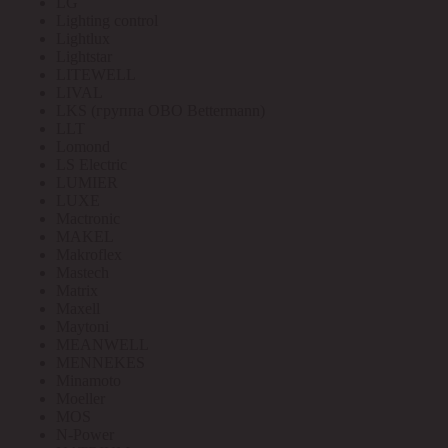
LG
Lighting control
Lightlux
Lightstar
LITEWELL
LIVAL
LKS (группа OBO Bettermann)
LLT
Lomond
LS Electric
LUMIER
LUXE
Mactronic
MAKEL
Makroflex
Mastech
Matrix
Maxell
Maytoni
MEANWELL
MENNEKES
Minamoto
Moeller
MOS
N-Power