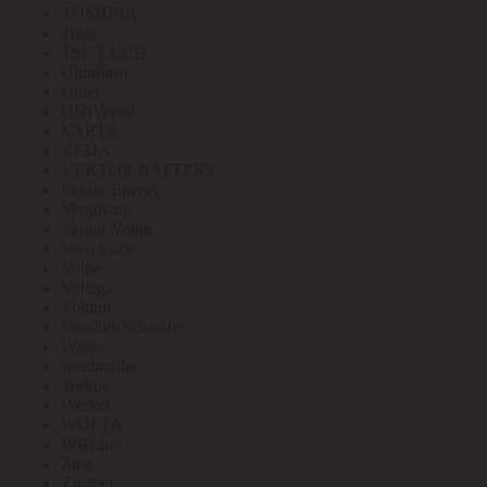
TOSHIBA
Toua
TSC LUCH
Ultraflash
Uniel
UNIVersal
VARTA
VEDA
VEKTOR BATTERY
Vektor Energy
Vergokan
Verlen-Volga
Vivo Luce
Volpe
Voltega
Voltum
Vossloh-Schwabe
Wago
weidmuller
Welrok
Werkel
WOLTA
WRLine
Zitar
ZKabel