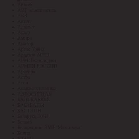
Аватех
АИР эл.двигатель
АКЗ
Актей
Алюмет
Алюр
Амира
Апатор
Аргос Трейд
Ардатов АСТЗ
АРМ-Технолоджи
АРМИЯ РОССИИ
Арсенал
Астра
Атон
Ашасветотехника
АЭРОСИГНАЛ
БАЛТКАБЕЛЬ
БАРАБАНЫ
БАСТИОН
Беларусь ЭУИ
Белкаб
Белорецкий ЭМЗ "Максимум"
Болид
БРЭКС