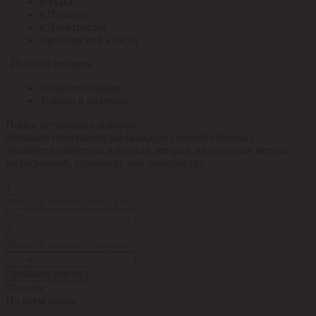
ЮАИЗ
я.Практик
я.Электрощит
Ярославский кабель
По всем товарам
По всем товарам
Товары в наличии
Поиск нескольких товаров
Добавьте номенклатуры (каждую с новой строчки).
Укажите количество в штуках, метрах, квадратных метрах,
килограммах, упаковках или комплектах.
1
2
Добавить строку
Фильтр:
По всем кодам