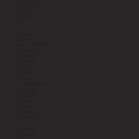
Interior Office
INTILED
INTRO
IONICH
ITK
ITL
Jazzway
Jung
KALASHNIKOV
KLEMSAN
KNIPEX
KODAK
KOPOS
Kranz
L-Flash
Leader Light (LL)
Led Strip
LEDeffect
LEDEL
Ledeo
LEDOS
LEDVANCE
LEEK
Legrand
LEZARD