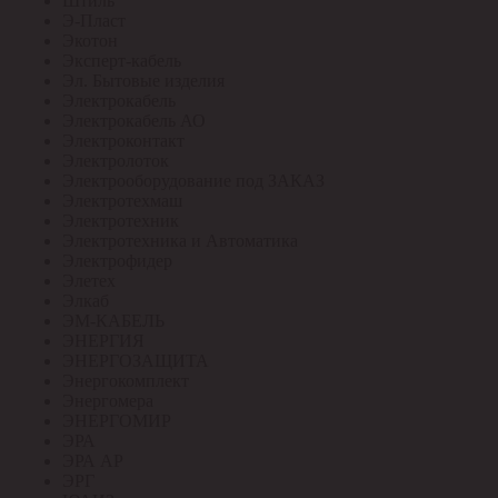
Штиль
Э-Пласт
Экотон
Эксперт-кабель
Эл. Бытовые изделия
Электрокабель
Электрокабель АО
Электроконтакт
Электролоток
Электрооборудование под ЗАКАЗ
Электротехмаш
Электротехник
Электротехника и Автоматика
Электрофидер
Элетех
Элкаб
ЭМ-КАБЕЛЬ
ЭНЕРГИЯ
ЭНЕРГОЗАЩИТА
Энергокомплект
Энергомера
ЭНЕРГОМИР
ЭРА
ЭРА АР
ЭРГ