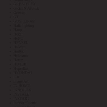
GREATFLEX
GREEN APPLE
Greenel
GT
GUSI Electric
Halla lighting
Haupa
Hegel
Helvar
HENSEL
Hi-Watt
Hintek
Hofmann
Horoz
HUTER
Hyperline
HYUNDAI
IEK
Image Art
IN HOME
INNOLUX
INSTALL
INSTART
Interior Electric