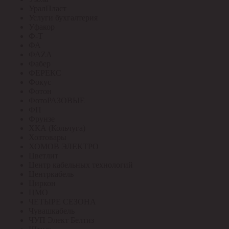
УралПласт
Услуги бухгалтерия
Уфакор
Ф-Т
ФА
ФАZА
Фабер
ФЕРЕКС
Фокус
Фотон
ФотоРАЗОВЫЕ
ФП
Фрунзе
ХКА (Кольчуга)
Хозтовары
ХОМОВ ЭЛЕКТРО
Цветлит
Центр кабельных технологий
Центркабель
Циркон
ЦМО
ЧЕТЫРЕ СЕЗОНА
Чувашкабель
ЧУП Элект Белтиз