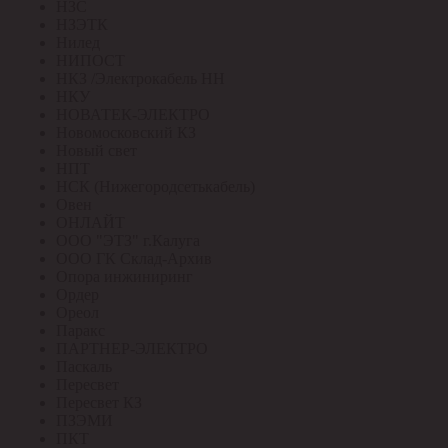
НЗС
НЗЭТК
Нилед
НИПОСТ
НКЗ /Электрокабель НН
НКУ
НОВАТЕК-ЭЛЕКТРО
Новомосковский КЗ
Новый свет
НПТ
НСК (Нижегородсетькабель)
Овен
ОНЛАЙТ
ООО "ЭТЗ" г.Калуга
ООО ГК Склад-Архив
Опора инжиниринг
Ордер
Ореол
Паракс
ПАРТНЕР-ЭЛЕКТРО
Паскаль
Пересвет
Пересвет КЗ
ПЗЭМИ
ПКТ