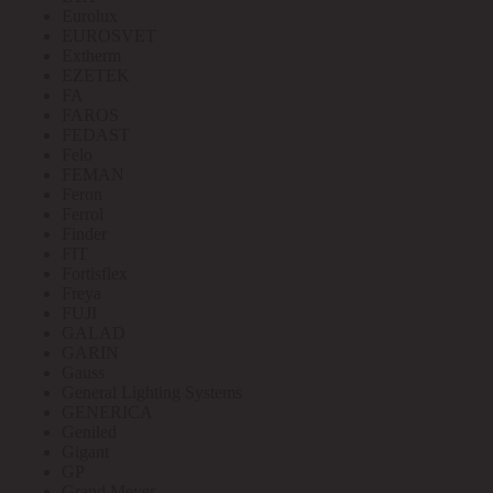
Eurolux
EUROSVET
Extherm
EZETEK
FA
FAROS
FEDAST
Felo
FEMAN
Feron
Ferrol
Finder
FIT
Fortisflex
Freya
FUJI
GALAD
GARIN
Gauss
General Lighting Systems
GENERICA
Geniled
Gigant
GP
Grand Meyer