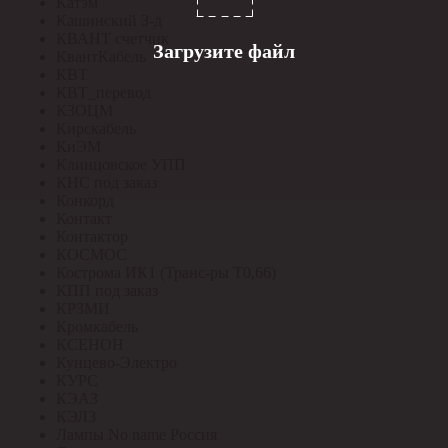
Катэм
Кашинский З-д
КВАНТ счетчик
Загрузите файл
КвантКабель
КВТ
КВТ_перевод
КЗОЦМ
Кирскабель
КиЭМ
Клинцовское УПП
КНС под заказ
Конкорд
Контакт
Контактор
КОСМОС
Кострома ИК1 (Транс-ры Т0,66)
КПП под заказ
КРЗМИ
Кромкабель
КСЕНОН
Кунцево-Электро
КУРС
КЭАЗ
КЭЛЗ
Лампы No name Россия