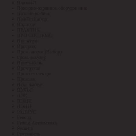
Плазма-Т
Пожарно-охранное оборудование
Пожспецкабель
ПожТехКабель
Полигон
ПРАКТИК
ПРО СИСТЕМС
Провенто
Прогресс
Пром. аккум (Выбор)
пром. аккум-р
Промкабель
Промрукав
Промтехэлектро
Промэко
Псковкабель
ПУЛЬС
ПЭК
ПЭМИ
ПЭНН
РАДИУС
Рекорд
Реле и Автоматика
Ресанта
Реуткабель