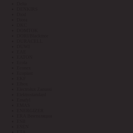
Delta
DENKIRS
Diod
Diora
DKC
DOMTOK
DORI/Blackmor
DURACELL
DUWI
EAE
EATON
Ecola
Econex
Ecoplast
EKF
Elbox
Electrolux Zanussi
Elektrostandard
Emafyl
EMAS
ENERGIZER
ERA Вентиляция
ESB
ESEN
ETA