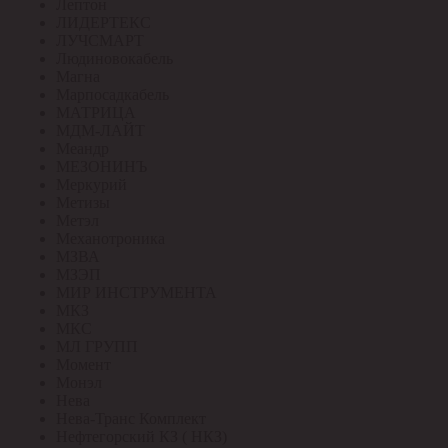
Лептон
ЛИДЕРТЕКС
ЛУЧСМАРТ
Людиновокабель
Магна
Марпосадкабель
МАТРИЦА
МДМ-ЛАЙТ
Меандр
МЕЗОНИНЪ
Меркурий
Метизы
Метэл
Механотроника
МЗВА
МЗЭП
МИР ИНСТРУМЕНТА
МКЗ
МКС
МЛ ГРУПП
Момент
Монэл
Нева
Нева-Транс Комплект
Нефтегорский КЗ ( НКЗ)