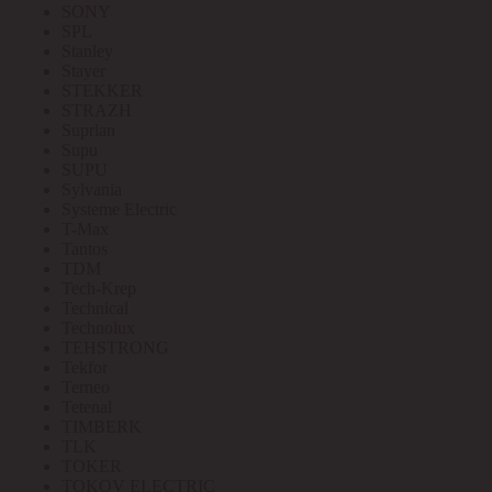
SONY
SPL
Stanley
Stayer
STEKKER
STRAZH
Suprlan
Supu
SUPU
Sylvania
Systeme Electric
T-Max
Tantos
TDM
Tech-Krep
Technical
Technolux
TEHSTRONG
Tekfor
Terneo
Tetenal
TIMBERK
TLK
TOKER
TOKOV ELECTRIC