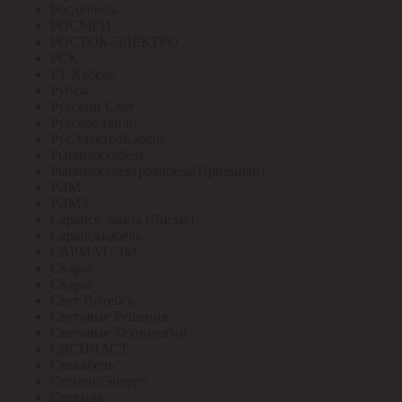
Росдюбель
РОСМЕН
РОСТОК-ЭЛЕКТРО
РСК
РТ-Кабель
Рубеж
Русский Свет
Русское тепло
РусЭлектроКабель
Рыбинсккабель
Рыбинскэлектрокабель(Призмиан)
РЭМ
РЭМЗ
Саранск лампа (Лисма)
Сарансккабель
САРМАТ-ЭМ
Сварог
Сварог
Свет Витебск
Световые Решения
Световые Технологии
СДСПЛАСТ
Севкабель
СегментЭнерго
Секунда