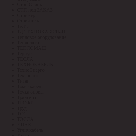
Стоп Огонь
СТП под ЗАКАЗ
Стример
Строитель
ТАИЗ
ТД ТЕХНОКАБЕЛЬ-НН
Тепловое оборудование
Теплолюкс
ТЕПЛОМАШ
Тернус
ТЕСЛА
ТЕХНОКАБЕЛЬ
ТехноЭнерго
Техэнерго
Титан
Томсккабель
Точка опоры
Трансвит
ТРОФИ
Труд
ТСС
ТЭСЛА
У.ПАК
Угличкабель
Узола