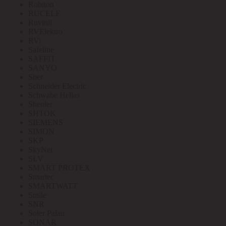
Robiton
RUCELF
Ruvinil
RVElektro
RVi
Safeline
SAFFIT
SANYO
Sber
Schneider Electric
Schwabe Hellas
Shenler
SHTOK
SIEMENS
SIMON
SKP
SkyNet
SLV
SMART PROTEX
Smartec
SMARTWATT
Smile
SNR
Soler Palau
SONAR