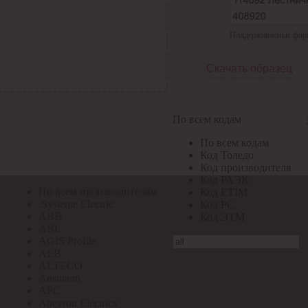
По всем кодам
Поддерживаемые формат
По всем кодам
Код Толедо
Код производителя
Скачать образец
Код РАЭК
Код ETIM
Код РС
Код ЭТМ
По всем кодам
Прочие
По всем кодам
По всем производителям
Код Толедо
Код производителя
Код РАЭК
По всем производителям
Код ETIM
.Systeme Electric
Код РС
ABB
Код ЭТМ
ABL
AGIS Profile
ALB
ALTECO
Ansmann
APC
Apeyron Electrics