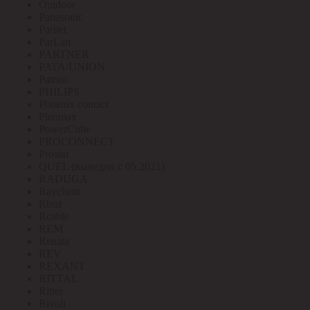
Outdoor
Panasonic
Paritet
ParLan
PARTNER
PATA/UNION
Patriot
PHILIPS
Phoenix contact
Pleomax
PowerCube
PROCONNECT
Prostar
QUEL (выведен с 05.2021)
RADUGA
Raychem
Rbuz
Rcable
REM
Renata
REV
REXANT
RITTAL
Ritter
Rivoli