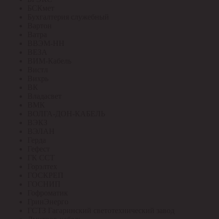
БСКмет
Бухгалтерия служебный
Вартон
Ватра
ВВЭМ-НН
ВЕЗА
ВИМ-Кабель
Вистл
Вихрь
ВК
Владасвет
ВМК
ВОЛГА-ДОН-КАБЕЛЬ
ВЭКЗ
ВЭЛАН
Герда
Гефест
ГК ССТ
Горэлтех
ГОСКРЕП
ГОСНИП
Гофроматик
ГринЭнерго
ГСТЗ Гагаринский светотехнический завод