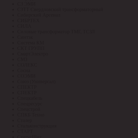
СЗ ЭМИ
СЗТТ Свердловский трансформаторный
Сибирский Арсенал
СИБРТЕХ
СИЛА
Силовые трансформатор ТМГ, ТСЗЛ
Синтэк
Система КМ
СКТ ГРУПП
СмартЭлектро
СМЗ
СОЛЕКС
Сосна
СОЭМИ
Союз (Универсал)
СПЕКТР
СПЕКТР
Спецкабель
Спецресурс
Спецстрой
СПКБ Техно
Сталер
Стальконструкция
СТАРТ
СтатусЩит