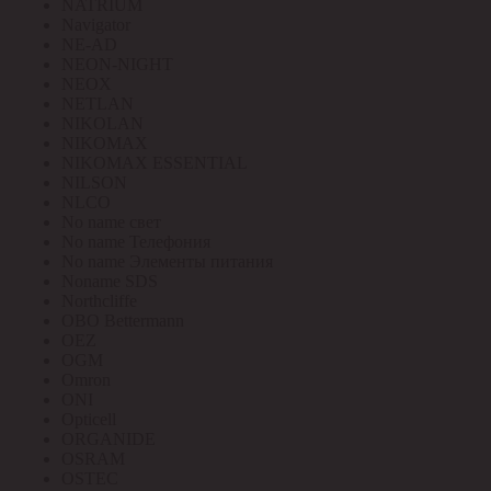
NATRIUM
Navigator
NE-AD
NEON-NIGHT
NEOX
NETLAN
NIKOLAN
NIKOMAX
NIKOMAX ESSENTIAL
NILSON
NLCO
No name свет
No name Телефония
No name Элементы питания
Noname SDS
Northcliffe
OBO Bettermann
OEZ
OGM
Omron
ONI
Opticell
ORGANIDE
OSRAM
OSTEC