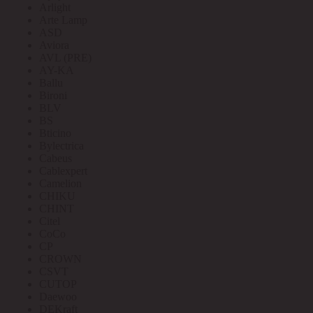
Arlight
Arte Lamp
ASD
Aviora
AVL (PRE)
AY-KA
Ballu
Bironi
BLV
BS
Bticino
Bylectrica
Cabeus
Cablexpert
Camelion
CHIKU
CHINT
Citel
CoCo
CP
CROWN
CSVT
CUTOP
Daewoo
DEKraft