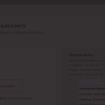
Отдел продаж
8 800 6000-600
Каталог
Акции
 каталогу
Сервис
товаров, таблицу или смету.
Инструкция по работе
с сервисом
Оплата
Сервис ЭДО
Сервис ИТС-КА
Пример файла
Сервис API
Загружаемый файл долже
Контакты
О компании
столбцов, где первый ст
Вход
Регистрация
товара, второй столбец 
количество запросов 50.
Крупнейший поставщик электро-технической продукции в
ите файл
России
Найти
файл в область окна
Искать по всем разделам