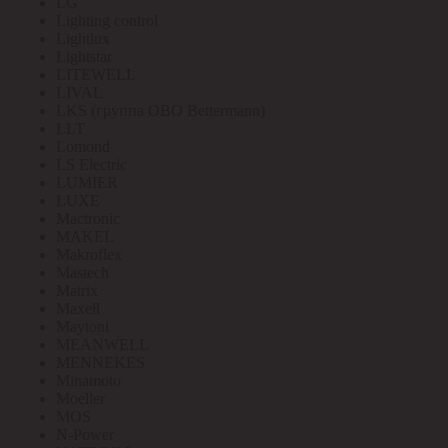
LG
Lighting control
Lightlux
Lightstar
LITEWELL
LIVAL
LKS (группа OBO Bettermann)
LLT
Lomond
LS Electric
LUMIER
LUXE
Mactronic
MAKEL
Makroflex
Mastech
Matrix
Maxell
Maytoni
MEANWELL
MENNEKES
Minamoto
Moeller
MOS
N-Power