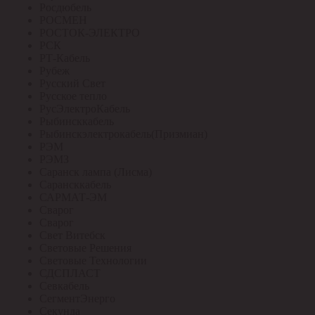
Росдюбель
РОСМЕН
РОСТОК-ЭЛЕКТРО
РСК
РТ-Кабель
Рубеж
Русский Свет
Русское тепло
РусЭлектроКабель
Рыбинсккабель
Рыбинскэлектрокабель(Призмиан)
РЭМ
РЭМЗ
Саранск лампа (Лисма)
Сарансккабель
САРМАТ-ЭМ
Сварог
Сварог
Свет Витебск
Световые Решения
Световые Технологии
СДСПЛАСТ
Севкабель
СегментЭнерго
Секунда