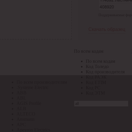
По всем кодам
Поддерживаемые формат
По всем кодам
Код Толедо
Код производителя
Скачать образец
Код РАЭК
Код ETIM
Код РС
Код ЭТМ
По всем кодам
Прочие
По всем кодам
По всем производителям
Код Толедо
Код производителя
Код РАЭК
По всем производителям
Код ETIM
.Systeme Electric
Код РС
ABB
Код ЭТМ
ABL
AGIS Profile
ALB
ALTECO
Ansmann
APC
Apeyron Electrics