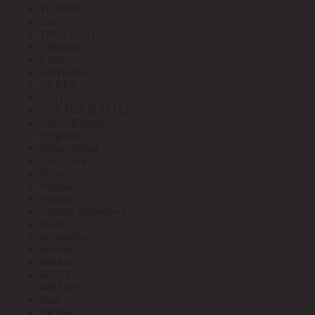
TOSHIBA
Toua
TSC LUCH
Ultraflash
Uniel
UNIVersal
VARTA
VEDA
VEKTOR BATTERY
Vektor Energy
Vergokan
Verlen-Volga
Vivo Luce
Volpe
Voltega
Voltum
Vossloh-Schwabe
Wago
weidmuller
Welrok
Werkel
WOLTA
WRLine
Zitar
ZKabel