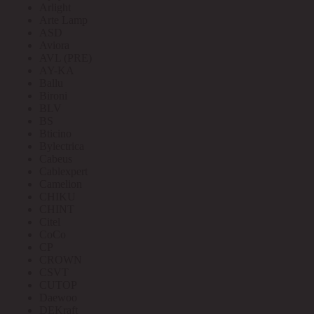
Arlight
Arte Lamp
ASD
Aviora
AVL (PRE)
AY-KA
Ballu
Bironi
BLV
BS
Bticino
Bylectrica
Cabeus
Cablexpert
Camelion
CHIKU
CHINT
Citel
CoCo
CP
CROWN
CSVT
CUTOP
Daewoo
DEKraft