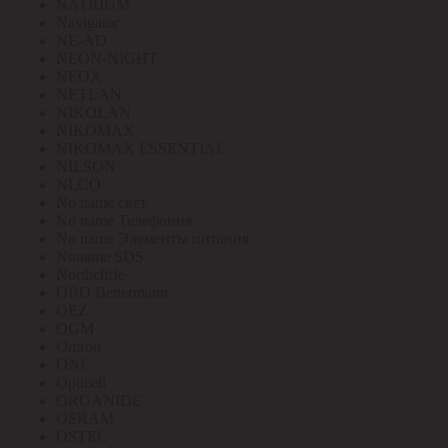
NATRIUM
Navigator
NE-AD
NEON-NIGHT
NEOX
NETLAN
NIKOLAN
NIKOMAX
NIKOMAX ESSENTIAL
NILSON
NLCO
No name свет
No name Телефония
No name Элементы питания
Noname SDS
Northcliffe
OBO Bettermann
OEZ
OGM
Omron
ONI
Opticell
ORGANIDE
OSRAM
OSTEC