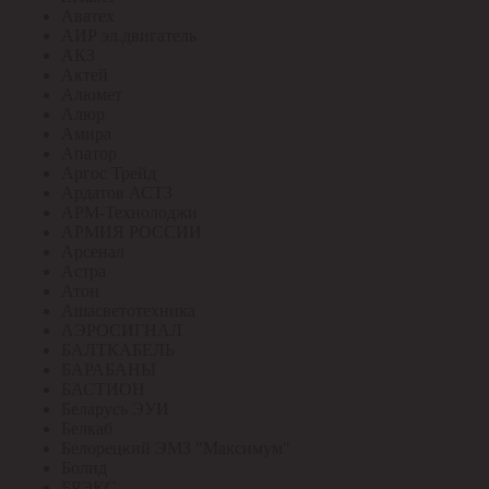
Аватех
АИР эл.двигатель
АКЗ
Актей
Алюмет
Алюр
Амира
Апатор
Аргос Трейд
Ардатов АСТЗ
АРМ-Технолоджи
АРМИЯ РОССИИ
Арсенал
Астра
Атон
Ашасветотехника
АЭРОСИГНАЛ
БАЛТКАБЕЛЬ
БАРАБАНЫ
БАСТИОН
Беларусь ЭУИ
Белкаб
Белорецкий ЭМЗ "Максимум"
Болид
БРЭКС