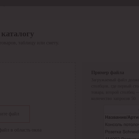
Отдел продаж
8 800 6000-600
Каталог
Акции
 каталогу
Сервис
товаров, таблицу или смету.
Инструкция по работе
с сервисом
Оплата
Сервис ЭДО
Сервис ИТС-КА
Пример файла
Сервис API
Загружаемый файл долже
Контакты
О компании
столбцов, где первый ст
Вход
Регистрация
товара, второй столбец 
количество запросов 50.
Крупнейший поставщик электро-технической продукции в
ите файл
России
Найти
файл в область окна
Искать по всем разделам