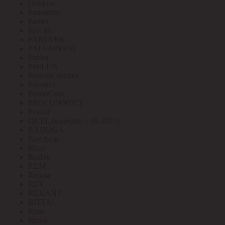
Outdoor
Panasonic
Paritet
ParLan
PARTNER
PATA/UNION
Patriot
PHILIPS
Phoenix contact
Pleomax
PowerCube
PROCONNECT
Prostar
QUEL (выведен с 05.2021)
RADUGA
Raychem
Rbuz
Rcable
REM
Renata
REV
REXANT
RITTAL
Ritter
Rivoli