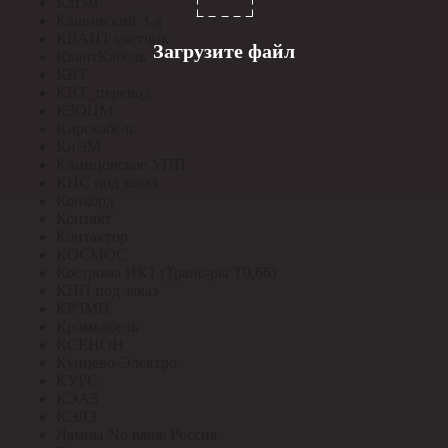
Катэм
Кашинский З-д
КВАНТ счетчик
Загрузите файл
КвантКабель
КВТ
КВТ_перевод
КЗОЦМ
Кирскабель
КиЭМ
Клинцовское УПП
КНС под заказ
Конкорд
Контакт
Контактор
КОСМОС
Кострома ИК1 (Транс-ры Т0,66)
КПП под заказ
КРЗМИ
Кромкабель
КСЕНОН
Кунцево-Электро
КУРС
КЭАЗ
КЭЛЗ
Лампы No name Россия