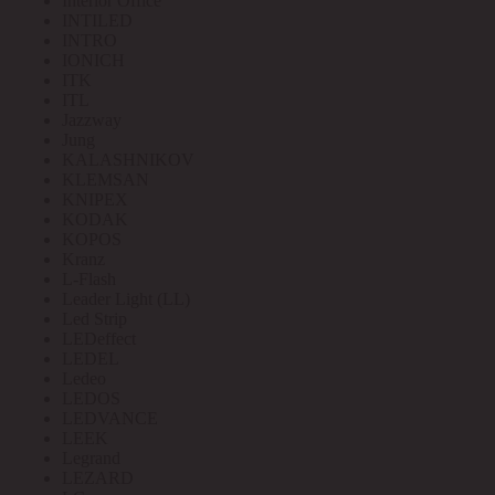
Interior Office
INTILED
INTRO
IONICH
ITK
ITL
Jazzway
Jung
KALASHNIKOV
KLEMSAN
KNIPEX
KODAK
KOPOS
Kranz
L-Flash
Leader Light (LL)
Led Strip
LEDeffect
LEDEL
Ledeo
LEDOS
LEDVANCE
LEEK
Legrand
LEZARD