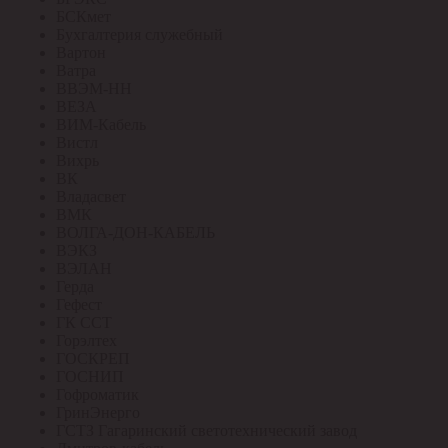
БСКмет
Бухгалтерия служебный
Вартон
Ватра
ВВЭМ-НН
ВЕЗА
ВИМ-Кабель
Вистл
Вихрь
ВК
Владасвет
ВМК
ВОЛГА-ДОН-КАБЕЛЬ
ВЭКЗ
ВЭЛАН
Герда
Гефест
ГК ССТ
Горэлтех
ГОСКРЕП
ГОСНИП
Гофроматик
ГринЭнерго
ГСТЗ Гагаринский светотехнический завод