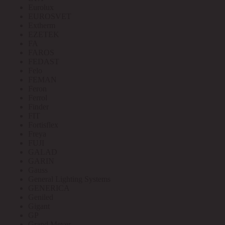
Eurolux
EUROSVET
Extherm
EZETEK
FA
FAROS
FEDAST
Felo
FEMAN
Feron
Ferrol
Finder
FIT
Fortisflex
Freya
FUJI
GALAD
GARIN
Gauss
General Lighting Systems
GENERICA
Geniled
Gigant
GP
Grand Meyer