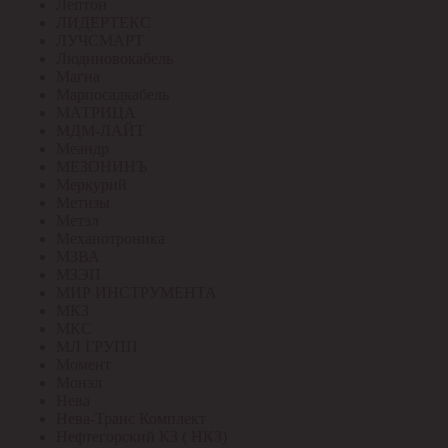
Лептон
ЛИДЕРТЕКС
ЛУЧСМАРТ
Людиновокабель
Магна
Марпосадкабель
МАТРИЦА
МДМ-ЛАЙТ
Меандр
МЕЗОНИНЪ
Меркурий
Метизы
Метэл
Механотроника
МЗВА
МЗЭП
МИР ИНСТРУМЕНТА
МКЗ
МКС
МЛ ГРУПП
Момент
Монэл
Нева
Нева-Транс Комплект
Нефтегорский КЗ ( НКЗ)