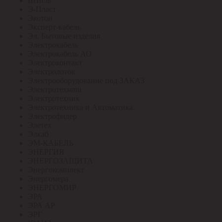
Штиль
Э-Пласт
Экотон
Эксперт-кабель
Эл. Бытовые изделия
Электрокабель
Электрокабель АО
Электроконтакт
Электролоток
Электрооборудование под ЗАКАЗ
Электротехмаш
Электротехник
Электротехника и Автоматика
Электрофидер
Элетех
Элкаб
ЭМ-КАБЕЛЬ
ЭНЕРГИЯ
ЭНЕРГОЗАЩИТА
Энергокомплект
Энергомера
ЭНЕРГОМИР
ЭРА
ЭРА АР
ЭРГ