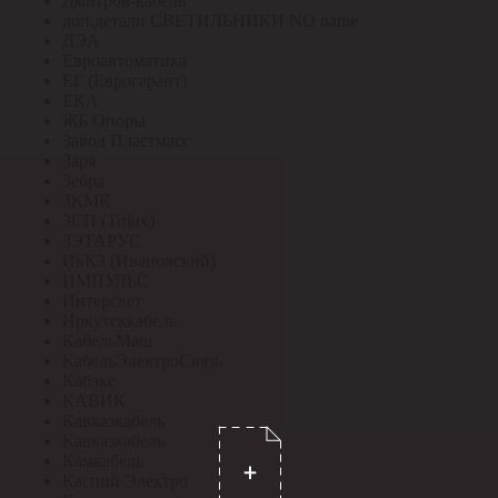
Дмитров-кабель
доп.детали СВЕТИЛЬНИКИ NO name
ДЭА
Евроавтоматика
ЕГ (Еврогарант)
ЕКА
ЖБ Опоры
Завод Пластмасс
Заря
Зебра
ЗКМК
ЗСП (Trilux)
ЗЭТАРУС
ИвКЗ (Ивановский)
ИМПУЛЬС
Интерсвет
Иркутсккабель
КабельМаш
КабельЭлектроСвязь
Кабэкс
КАВИК
Кавказкабель
Кавказкабель
Камкабель
Каспий Электро