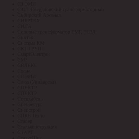
СЗ ЭМИ
СЗТТ Свердловский трансформаторный
Сибирский Арсенал
СИБРТЕХ
СИЛА
Силовые трансформатор ТМГ, ТСЗЛ
Синтэк
Система КМ
СКТ ГРУПП
СмартЭлектро
СМЗ
СОЛЕКС
Сосна
СОЭМИ
Союз (Универсал)
СПЕКТР
СПЕКТР
Спецкабель
Спецресурс
Спецстрой
СПКБ Техно
Сталер
Стальконструкция
СТАРТ
СтатусЩит