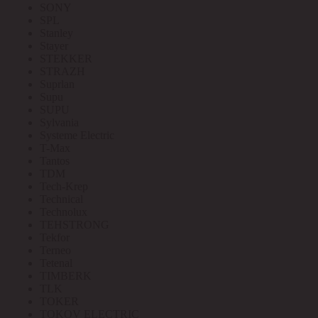
SONY
SPL
Stanley
Stayer
STEKKER
STRAZH
Suprlan
Supu
SUPU
Sylvania
Systeme Electric
T-Max
Tantos
TDM
Tech-Krep
Technical
Technolux
TEHSTRONG
Tekfor
Terneo
Tetenal
TIMBERK
TLK
TOKER
TOKOV ELECTRIC