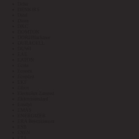
Delta
DENKIRS
Diod
Diora
DKC
DOMTOK
DORI/Blackmor
DURACELL
DUWI
EAE
EATON
Ecola
Econex
Ecoplast
EKF
Elbox
Electrolux Zanussi
Elektrostandard
Emafyl
EMAS
ENERGIZER
ERA Вентиляция
ESB
ESEN
ETA