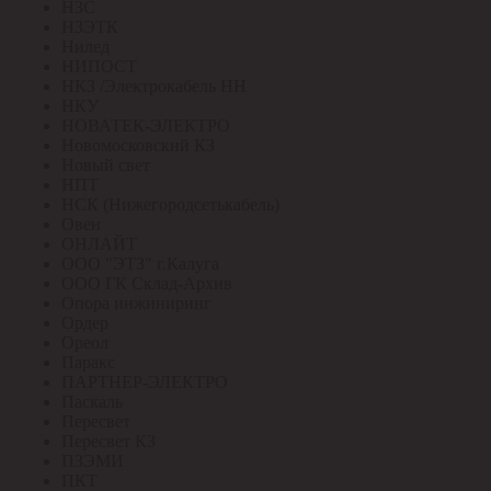
НЗС
НЗЭТК
Нилед
НИПОСТ
НКЗ /Электрокабель НН
НКУ
НОВАТЕК-ЭЛЕКТРО
Новомосковский КЗ
Новый свет
НПТ
НСК (Нижегородсетькабель)
Овен
ОНЛАЙТ
ООО "ЭТЗ" г.Калуга
ООО ГК Склад-Архив
Опора инжиниринг
Ордер
Ореол
Паракс
ПАРТНЕР-ЭЛЕКТРО
Паскаль
Пересвет
Пересвет КЗ
ПЗЭМИ
ПКТ