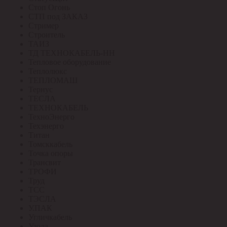
Стоп Огонь
СТП под ЗАКАЗ
Стример
Строитель
ТАИЗ
ТД ТЕХНОКАБЕЛЬ-НН
Тепловое оборудование
Теплолюкс
ТЕПЛОМАШ
Тернус
ТЕСЛА
ТЕХНОКАБЕЛЬ
ТехноЭнерго
Техэнерго
Титан
Томсккабель
Точка опоры
Трансвит
ТРОФИ
Труд
ТСС
ТЭСЛА
У.ПАК
Угличкабель
Узола