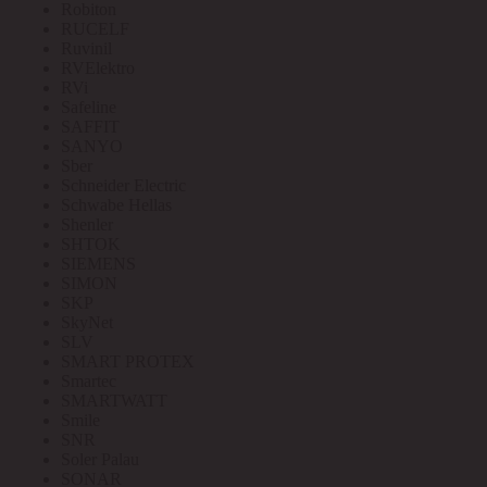
Robiton
RUCELF
Ruvinil
RVElektro
RVi
Safeline
SAFFIT
SANYO
Sber
Schneider Electric
Schwabe Hellas
Shenler
SHTOK
SIEMENS
SIMON
SKP
SkyNet
SLV
SMART PROTEX
Smartec
SMARTWATT
Smile
SNR
Soler Palau
SONAR