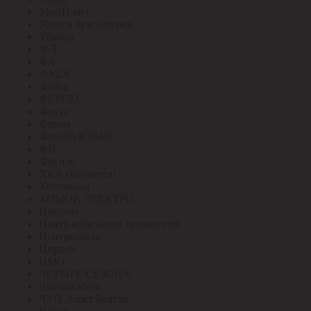
УралПласт
Услуги бухгалтерия
Уфакор
Ф-Т
ФА
ФАZА
Фабер
ФЕРЕКС
Фокус
Фотон
ФотоРАЗОВЫЕ
ФП
Фрунзе
ХКА (Кольчуга)
Хозтовары
ХОМОВ ЭЛЕКТРО
Цветлит
Центр кабельных технологий
Центркабель
Циркон
ЦМО
ЧЕТЫРЕ СЕЗОНА
Чувашкабель
ЧУП Элект Белтиз