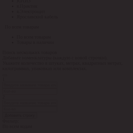
ЮАИЗ
я.Практик
я.Электрощит
Ярославский кабель
По всем товарам
По всем товарам
Товары в наличии
Поиск нескольких товаров
Добавьте номенклатуры (каждую с новой строчки).
Укажите количество в штуках, метрах, квадратных метрах,
килограммах, упаковках или комплектах.
1
2
Добавить строку
Фильтр:
По всем кодам