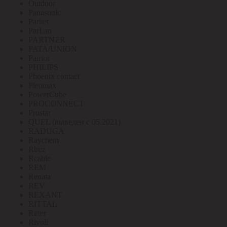
Outdoor
Panasonic
Paritet
ParLan
PARTNER
PATA/UNION
Patriot
PHILIPS
Phoenix contact
Pleomax
PowerCube
PROCONNECT
Prostar
QUEL (выведен с 05.2021)
RADUGA
Raychem
Rbuz
Rcable
REM
Renata
REV
REXANT
RITTAL
Ritter
Rivoli