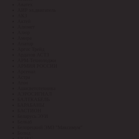
Аватех
АИР эл.двигатель
АКЗ
Актей
Алюмет
Алюр
Амира
Апатор
Аргос Трейд
Ардатов АСТЗ
АРМ-Технолоджи
АРМИЯ РОССИИ
Арсенал
Астра
Атон
Ашасветотехника
АЭРОСИГНАЛ
БАЛТКАБЕЛЬ
БАРАБАНЫ
БАСТИОН
Беларусь ЭУИ
Белкаб
Белорецкий ЭМЗ "Максимум"
Болид
БРЭКС