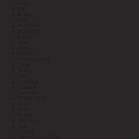
SONY
SPL
Stanley
Stayer
STEKKER
STRAZH
Suprlan
Supu
SUPU
Sylvania
Systeme Electric
T-Max
Tantos
TDM
Tech-Krep
Technical
Technolux
TEHSTRONG
Tekfor
Terneo
Tetenal
TIMBERK
TLK
TOKER
TOKOV ELECTRIC