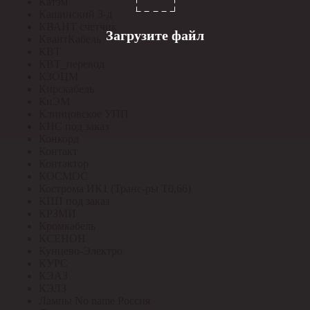
Катэм
Кашинский З-д
КВАНТ счетчик
Загрузите файл
КвантКабель
КВТ
КВТ_перевод
КЗОЦМ
Кирскабель
КиЭМ
Клинцовское УПП
КНС под заказ
Конкорд
Контакт
Контактор
КОСМОС
Кострома ИК1 (Транс-ры Т0,66)
КПП под заказ
КРЗМИ
Кромкабель
КСЕНОН
Кунцево-Электро
КУРС
КЭАЗ
КЭЛЗ
Лампы No name Россия