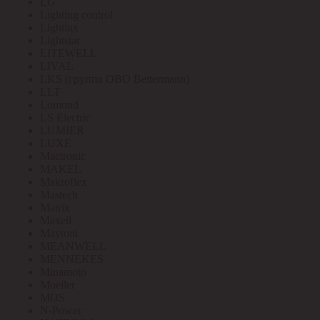
LG
Lighting control
Lightlux
Lightstar
LITEWELL
LIVAL
LKS (группа OBO Bettermann)
LLT
Lomond
LS Electric
LUMIER
LUXE
Mactronic
MAKEL
Makroflex
Mastech
Matrix
Maxell
Maytoni
MEANWELL
MENNEKES
Minamoto
Moeller
MOS
N-Power