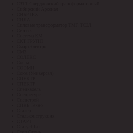
СЗТТ Свердловский трансформаторный
Сибирский Арсенал
СИБРТЕХ
СИЛА
Силовые трансформатор ТМГ, ТСЗЛ
Синтэк
Система КМ
СКТ ГРУПП
СмартЭлектро
СМЗ
СОЛЕКС
Сосна
СОЭМИ
Союз (Универсал)
СПЕКТР
СПЕКТР
Спецкабель
Спецресурс
Спецстрой
СПКБ Техно
Сталер
Стальконструкция
СТАРТ
СтатусЩит
Стоп Огонь