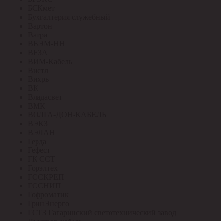
БСКмет
Бухгалтерия служебный
Вартон
Ватра
ВВЭМ-НН
ВЕЗА
ВИМ-Кабель
Вистл
Вихрь
ВК
Владасвет
ВМК
ВОЛГА-ДОН-КАБЕЛЬ
ВЭКЗ
ВЭЛАН
Герда
Гефест
ГК ССТ
Горэлтех
ГОСКРЕП
ГОСНИП
Гофроматик
ГринЭнерго
ГСТЗ Гагаринский светотехнический завод