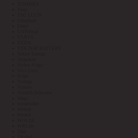
TOSHIBA
Toua
TSC LUCH
Ultraflash
Uniel
UNIVersal
VARTA
VEDA
VEKTOR BATTERY
Vektor Energy
Vergokan
Verlen-Volga
Vivo Luce
Volpe
Voltega
Voltum
Vossloh-Schwabe
Wago
weidmuller
Welrok
Werkel
WOLTA
WRLine
Zitar
ZKabel