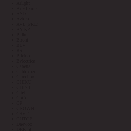
Arlight
Arte Lamp
ASD
Aviora
AVL (PRE)
AY-KA
Ballu
Bironi
BLV
BS
Bticino
Bylectrica
Cabeus
Cablexpert
Camelion
CHIKU
CHINT
Citel
CoCo
CP
CROWN
CSVT
CUTOP
Daewoo
DEKraft