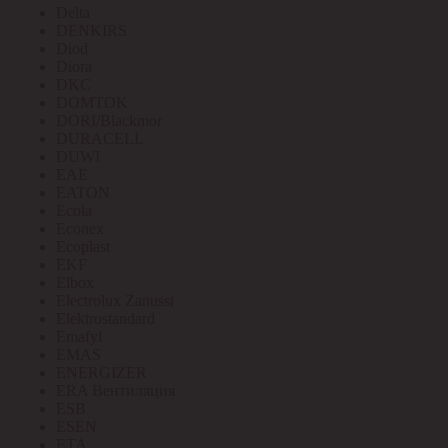
Delta
DENKIRS
Diod
Diora
DKC
DOMTOK
DORI/Blackmor
DURACELL
DUWI
EAE
EATON
Ecola
Econex
Ecoplast
EKF
Elbox
Electrolux Zanussi
Elektrostandard
Emafyl
EMAS
ENERGIZER
ERA Вентиляция
ESB
ESEN
ETA