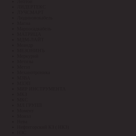
Лептон
ЛИДЕРТЕКС
ЛУЧСМАРТ
Людиновокабель
Магна
Марпосадкабель
МАТРИЦА
МДМ-ЛАЙТ
Меандр
МЕЗОНИНЪ
Меркурий
Метизы
Метэл
Механотроника
МЗВА
МЗЭП
МИР ИНСТРУМЕНТА
МКЗ
МКС
МЛ ГРУПП
Момент
Монэл
Нева
Нефтегорский КЗ ( НКЗ)
НЗС