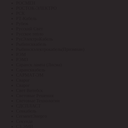
РОСМЕН
РОСТОК-ЭЛЕКТРО
РСК
РТ-Кабель
Рубеж
Русский Свет
Русское тепло
РусЭлектроКабель
Рыбинсккабель
Рыбинскэлектрокабель(Призмиан)
РЭМ
РЭМЗ
Саранск лампа (Лисма)
Сарансккабель
САРМАТ-ЭМ
Сварог
Сварог
Свет Витебск
Световые Решения
Световые Технологии
СДСПЛАСТ
Севкабель
СегментЭнерго
Секунда
СЗ ЭМИ