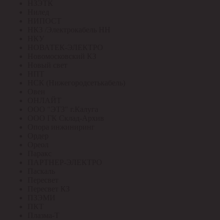
НЗЭТК
Нилед
НИПОСТ
НКЗ /Электрокабель НН
НКУ
НОВАТЕК-ЭЛЕКТРО
Новомосковский КЗ
Новый свет
НПТ
НСК (Нижегородсетькабель)
Овен
ОНЛАЙТ
ООО "ЭТЗ" г.Калуга
ООО ГК Склад-Архив
Опора инжиниринг
Ордер
Ореол
Паракс
ПАРТНЕР-ЭЛЕКТРО
Паскаль
Пересвет
Пересвет КЗ
ПЗЭМИ
ПКТ
Плазма-Т