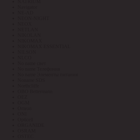
NATRIUM
Navigator
NE-AD
NEON-NIGHT
NEOX
NETLAN
NIKOLAN
NIKOMAX
NIKOMAX ESSENTIAL
NILSON
NLCO
No name свет
No name Телефония
No name Элементы питания
Noname SDS
Northcliffe
OBO Bettermann
OEZ
OGM
Omron
ONI
Opticell
ORGANIDE
OSRAM
OSTEC