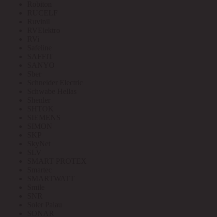
Robiton
RUCELF
Ruvinil
RVElektro
RVi
Safeline
SAFFIT
SANYO
Sber
Schneider Electric
Schwabe Hellas
Shenler
SHTOK
SIEMENS
SIMON
SKP
SkyNet
SLV
SMART PROTEX
Smartec
SMARTWATT
Smile
SNR
Soler Palau
SONAR