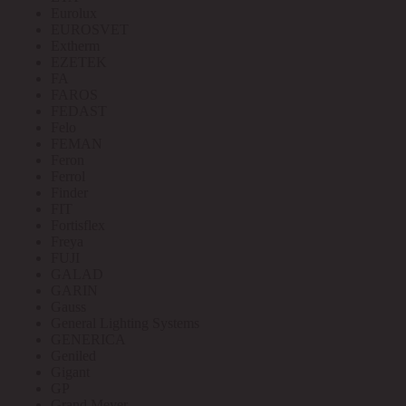
Eurolux
EUROSVET
Extherm
EZETEK
FA
FAROS
FEDAST
Felo
FEMAN
Feron
Ferrol
Finder
FIT
Fortisflex
Freya
FUJI
GALAD
GARIN
Gauss
General Lighting Systems
GENERICA
Geniled
Gigant
GP
Grand Meyer