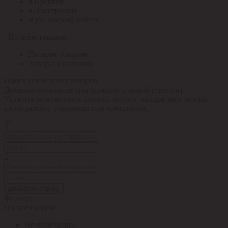
я.Практик
я.Электрощит
Ярославский кабель
По всем товарам
По всем товарам
Товары в наличии
Поиск нескольких товаров
Добавьте номенклатуры (каждую с новой строчки).
Укажите количество в штуках, метрах, квадратных метрах,
килограммах, упаковках или комплектах.
1
2
Добавить строку
Фильтр:
По всем кодам
По всем кодам