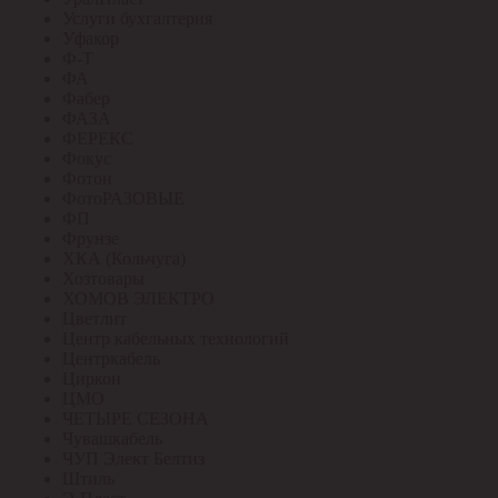
Услуги бухгалтерия
Уфакор
Ф-Т
ФА
Фабер
ФАЗА
ФЕРЕКС
Фокус
Фотон
ФотоРАЗОВЫЕ
ФП
Фрунзе
ХКА (Кольчуга)
Хозтовары
ХОМОВ ЭЛЕКТРО
Цветлит
Центр кабельных технологий
Центркабель
Циркон
ЦМО
ЧЕТЫРЕ СЕЗОНА
Чувашкабель
ЧУП Элект Белтиз
Штиль