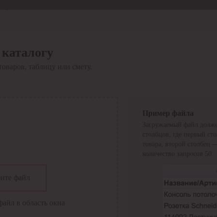
Отдел продаж
8 800 6000-600
Каталог
Акции
 каталогу
Сервис
товаров, таблицу или смету.
Инструкция по работе
с сервисом
Оплата
Сервис ЭДО
Сервис ИТС-КА
Пример файла
Сервис API
Загружаемый файл долже
Контакты
О компании
столбцов, где первый ст
Вход
Регистрация
товара, второй столбец 
количество запросов 50.
Крупнейший поставщик электро-технической продукции в
ите файл
России
Найти
файл в область окна
Искать по всем разделам