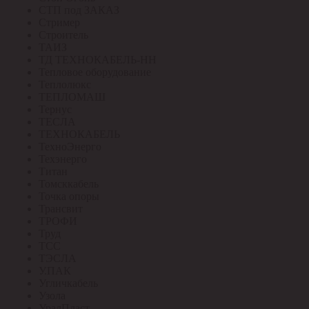
СТП под ЗАКАЗ
Стример
Строитель
ТАИЗ
ТД ТЕХНОКАБЕЛЬ-НН
Тепловое оборудование
Теплолюкс
ТЕПЛОМАШ
Тернус
ТЕСЛА
ТЕХНОКАБЕЛЬ
ТехноЭнерго
Техэнерго
Титан
Томсккабель
Точка опоры
Трансвит
ТРОФИ
Труд
ТСС
ТЭСЛА
У.ПАК
Угличкабель
Узола
УралПласт