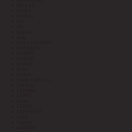
Interior Office
INTILED
INTRO
IONICH
ITK
ITL
Jazzway
Jung
KALASHNIKOV
KLEMSAN
KNIPEX
KODAK
KOPOS
Kranz
L-Flash
Leader Light (LL)
Led Strip
LEDeffect
LEDEL
Ledeo
LEDOS
LEDVANCE
LEEK
Legrand
LEZARD