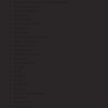
Пожарно-охранное оборудование
Пожспецкабель
ПожТехКабель
Полигон
ПРАКТИК
ПРО СИСТЕМС
Провенто
Прогресс
Пром. аккум (Выбор)
пром. аккум-р
Промкабель
Промрукав
Промтехэлектро
Промэко
Псковкабель
ПУЛЬС
ПЭК
ПЭМИ
ПЭНН
РАДИУС
Рекорд
Реле и Автоматика
Ресанта
Реуткабель
Росдюбель