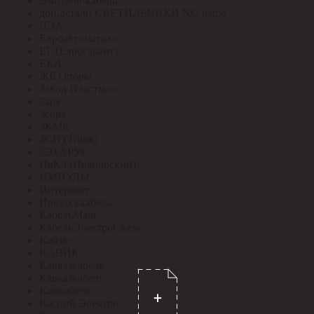
Дмитров-кабель
доп.детали СВЕТИЛЬНИКИ NO name
ДЭА
Евроавтоматика
ЕГ (Еврогарант)
ЕКА
ЖБ Опоры
Завод Пластмасс
Заря
Зебра
ЗКМК
ЗСП (Trilux)
ЗЭТАРУС
ИвКЗ (Ивановский)
ИМПУЛЬС
Интерсвет
Иркутсккабель
КабельМаш
КабельЭлектроСвязь
Кабэкс
КАВИК
Кавказкабель
Кавказкабель
Камкабель
Каспий Электро