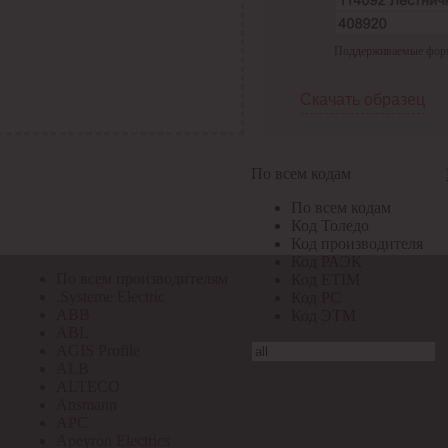
По всем кодам
Поддерживаемые формат
По всем кодам
Код Толедо
Код производителя
Скачать образец
Код РАЭК
Код ETIM
Код РС
Код ЭТМ
По всем кодам
Прочие
По всем кодам
По всем производителям
Код Толедо
Код производителя
Код РАЭК
По всем производителям
Код ETIM
.Systeme Electric
Код РС
ABB
Код ЭТМ
ABL
AGIS Profile
ALB
ALTECO
Ansmann
APC
Apeyron Electrics