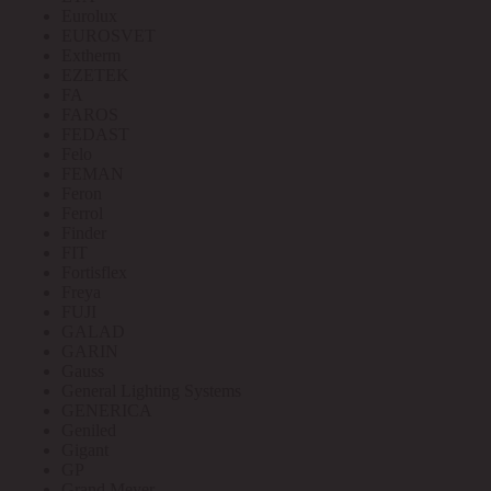
Eurolux
EUROSVET
Extherm
EZETEK
FA
FAROS
FEDAST
Felo
FEMAN
Feron
Ferrol
Finder
FIT
Fortisflex
Freya
FUJI
GALAD
GARIN
Gauss
General Lighting Systems
GENERICA
Geniled
Gigant
GP
Grand Meyer