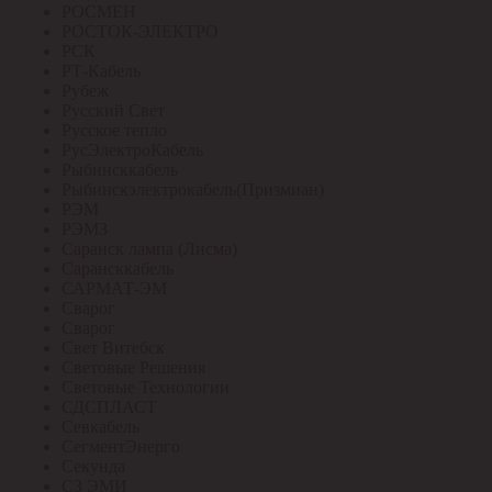
РОСМЕН
РОСТОК-ЭЛЕКТРО
РСК
РТ-Кабель
Рубеж
Русский Свет
Русское тепло
РусЭлектроКабель
Рыбинсккабель
Рыбинскэлектрокабель(Призмиан)
РЭМ
РЭМЗ
Саранск лампа (Лисма)
Сарансккабель
САРМАТ-ЭМ
Сварог
Сварог
Свет Витебск
Световые Решения
Световые Технологии
СДСПЛАСТ
Севкабель
СегментЭнерго
Секунда
СЗ ЭМИ