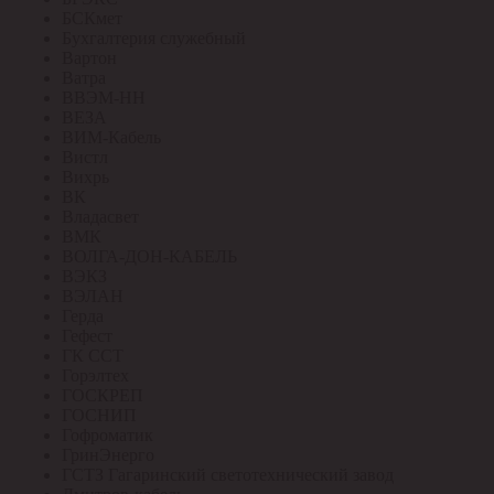
БСКмет
Бухгалтерия служебный
Вартон
Ватра
ВВЭМ-НН
ВЕЗА
ВИМ-Кабель
Вистл
Вихрь
ВК
Владасвет
ВМК
ВОЛГА-ДОН-КАБЕЛЬ
ВЭКЗ
ВЭЛАН
Герда
Гефест
ГК ССТ
Горэлтех
ГОСКРЕП
ГОСНИП
Гофроматик
ГринЭнерго
ГСТЗ Гагаринский светотехнический завод