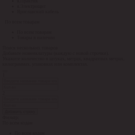
я.Практик
я.Электрощит
Ярославский кабель
По всем товарам
По всем товарам
Товары в наличии
Поиск нескольких товаров
Добавьте номенклатуры (каждую с новой строчки).
Укажите количество в штуках, метрах, квадратных метрах,
килограммах, упаковках или комплектах.
1
2
Добавить строку
Фильтр:
По всем кодам
По всем кодам