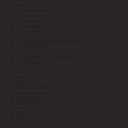
Э-Пласт
Экотон
Эксперт-кабель
Эл. Бытовые изделия
Электрокабель
Электрокабель АО
Электроконтакт
Электролоток
Электрооборудование под ЗАКАЗ
Электротехмаш
Электротехник
Электротехника и Автоматика
Электрофидер
Элетех
Элкаб
ЭМ-КАБЕЛЬ
ЭНЕРГИЯ
ЭНЕРГОЗАЩИТА
Энергокомплект
Энергомера
ЭНЕРГОМИР
ЭРА
ЭРА АР
ЭРГ
ЮАИЗ