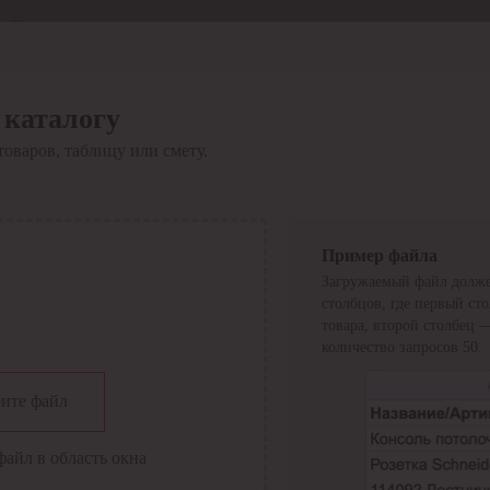
Отдел продаж
8 800 6000-600
Каталог
Акции
 каталогу
Сервис
товаров, таблицу или смету.
Инструкция по работе
с сервисом
Оплата
Сервис ЭДО
Сервис ИТС-КА
Пример файла
Сервис API
Загружаемый файл долже
Контакты
О компании
столбцов, где первый ст
Вход
Регистрация
товара, второй столбец 
количество запросов 50.
Крупнейший поставщик электро-технической продукции в
ите файл
России
Найти
файл в область окна
Искать по всем разделам