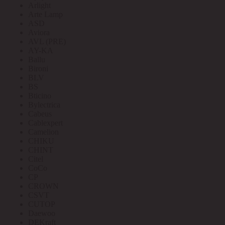
Arlight
Arte Lamp
ASD
Aviora
AVL (PRE)
AY-KA
Ballu
Bironi
BLV
BS
Bticino
Bylectrica
Cabeus
Cablexpert
Camelion
CHIKU
CHINT
Citel
CoCo
CP
CROWN
CSVT
CUTOP
Daewoo
DEKraft