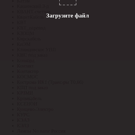
Катэм
Кашинский З-д
КВАНТ счетчик
Загрузите файл
КвантКабель
КВТ
КВТ_перевод
КЗОЦМ
Кирскабель
КиЭМ
Клинцовское УПП
КНС под заказ
Конкорд
Контакт
Контактор
КОСМОС
Кострома ИК1 (Транс-ры Т0,66)
КПП под заказ
КРЗМИ
Кромкабель
КСЕНОН
Кунцево-Электро
КУРС
КЭАЗ
КЭЛЗ
Лампы No name Россия