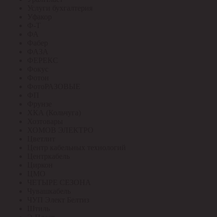
Услуги бухгалтерия
Уфакор
Ф-Т
ФА
Фабер
ФАЗА
ФЕРЕКС
Фокус
Фотон
ФотоРАЗОВЫЕ
ФП
Фрунзе
ХКА (Кольчуга)
Хозтовары
ХОМОВ ЭЛЕКТРО
Цветлит
Центр кабельных технологий
Центркабель
Циркон
ЦМО
ЧЕТЫРЕ СЕЗОНА
Чувашкабель
ЧУП Элект Белтиз
Штиль