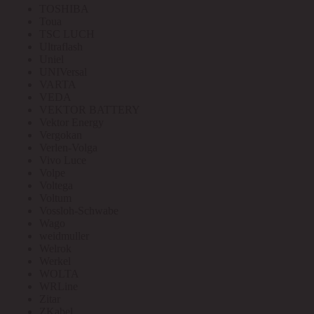
TOSHIBA
Toua
TSC LUCH
Ultraflash
Uniel
UNIVersal
VARTA
VEDA
VEKTOR BATTERY
Vektor Energy
Vergokan
Verlen-Volga
Vivo Luce
Volpe
Voltega
Voltum
Vossloh-Schwabe
Wago
weidmuller
Welrok
Werkel
WOLTA
WRLine
Zitar
ZKabel