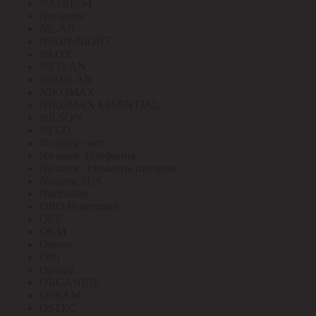
NATRIUM
Navigator
NE-AD
NEON-NIGHT
NEOX
NETLAN
NIKOLAN
NIKOMAX
NIKOMAX ESSENTIAL
NILSON
NLCO
No name свет
No name Телефония
No name Элементы питания
Noname SDS
Northcliffe
OBO Bettermann
OEZ
OGM
Omron
ONI
Opticell
ORGANIDE
OSRAM
OSTEC