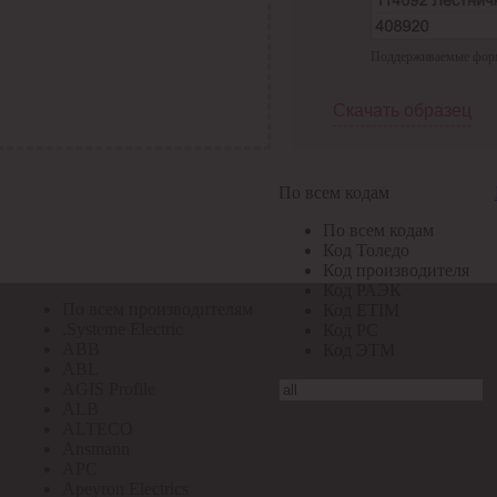
По всем кодам
Поддерживаемые формат
По всем кодам
Код Толедо
Код производителя
Скачать образец
Код РАЭК
Код ETIM
Код РС
Код ЭТМ
По всем кодам
Прочие
По всем кодам
По всем производителям
Код Толедо
Код производителя
Код РАЭК
По всем производителям
Код ETIM
.Systeme Electric
Код РС
ABB
Код ЭТМ
ABL
AGIS Profile
ALB
ALTECO
Ansmann
APC
Apeyron Electrics