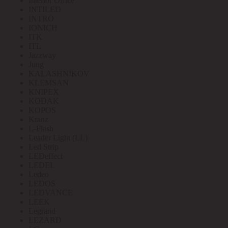
Interior Office
INTILED
INTRO
IONICH
ITK
ITL
Jazzway
Jung
KALASHNIKOV
KLEMSAN
KNIPEX
KODAK
KOPOS
Kranz
L-Flash
Leader Light (LL)
Led Strip
LEDeffect
LEDEL
Ledeo
LEDOS
LEDVANCE
LEEK
Legrand
LEZARD