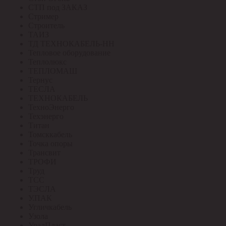
СТП под ЗАКАЗ
Стример
Строитель
ТАИЗ
ТД ТЕХНОКАБЕЛЬ-НН
Тепловое оборудование
Теплолюкс
ТЕПЛОМАШ
Тернус
ТЕСЛА
ТЕХНОКАБЕЛЬ
ТехноЭнерго
Техэнерго
Титан
Томсккабель
Точка опоры
Трансвит
ТРОФИ
Труд
ТСС
ТЭСЛА
У.ПАК
Угличкабель
Узола
УралПласт