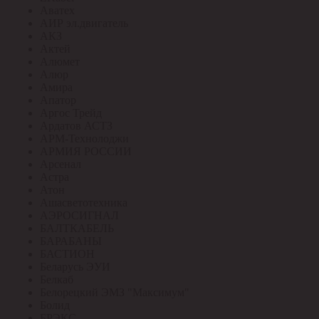
Аватех
АИР эл.двигатель
АКЗ
Актей
Алюмет
Алюр
Амира
Апатор
Аргос Трейд
Ардатов АСТЗ
АРМ-Технолоджи
АРМИЯ РОССИИ
Арсенал
Астра
Атон
Ашасветотехника
АЭРОСИГНАЛ
БАЛТКАБЕЛЬ
БАРАБАНЫ
БАСТИОН
Беларусь ЭУИ
Белкаб
Белорецкий ЭМЗ "Максимум"
Болид
БРЭКС