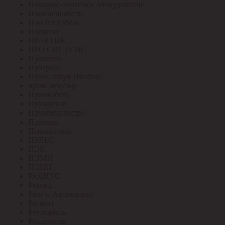
Пожарно-охранное оборудование
Пожспецкабель
ПожТехКабель
Полигон
ПРАКТИК
ПРО СИСТЕМС
Провенто
Прогресс
Пром. аккум (Выбор)
пром. аккум-р
Промкабель
Промрукав
Промтехэлектро
Промэко
Псковкабель
ПУЛЬС
ПЭК
ПЭМИ
ПЭНН
РАДИУС
Рекорд
Реле и Автоматика
Ресанта
Реуткабель
Росдюбель