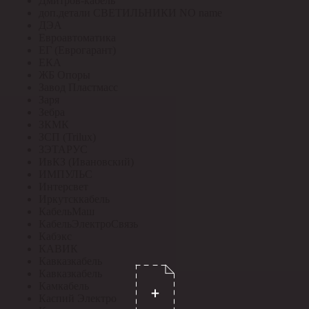
Дмитров-кабель
доп.детали СВЕТИЛЬНИКИ NO name
ДЭА
Евроавтоматика
ЕГ (Еврогарант)
ЕКА
ЖБ Опоры
Завод Пластмасс
Заря
Зебра
ЗКМК
ЗСП (Trilux)
ЗЭТАРУС
ИвКЗ (Ивановский)
ИМПУЛЬС
Интерсвет
Иркутсккабель
КабельМаш
КабельЭлектроСвязь
Кабэкс
КАВИК
Кавказкабель
Кавказкабель
Камкабель
Каспий Электро