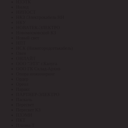
НЗЭТК
Нилед
НИПОСТ
НКЗ /Электрокабель НН
НКУ
НОВАТЕК-ЭЛЕКТРО
Новомосковский КЗ
Новый свет
НПТ
НСК (Нижегородсетькабель)
Овен
ОНЛАЙТ
ООО "ЭТЗ" г.Калуга
ООО ГК Склад-Архив
Опора инжиниринг
Ордер
Ореол
Паракс
ПАРТНЕР-ЭЛЕКТРО
Паскаль
Пересвет
Пересвет КЗ
ПЗЭМИ
ПКТ
Плазма-Т