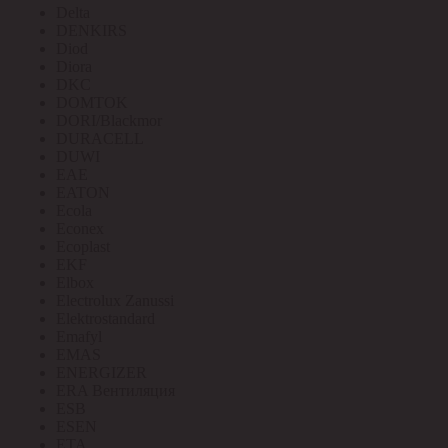
Delta
DENKIRS
Diod
Diora
DKC
DOMTOK
DORI/Blackmor
DURACELL
DUWI
EAE
EATON
Ecola
Econex
Ecoplast
EKF
Elbox
Electrolux Zanussi
Elektrostandard
Emafyl
EMAS
ENERGIZER
ERA Вентиляция
ESB
ESEN
ETA