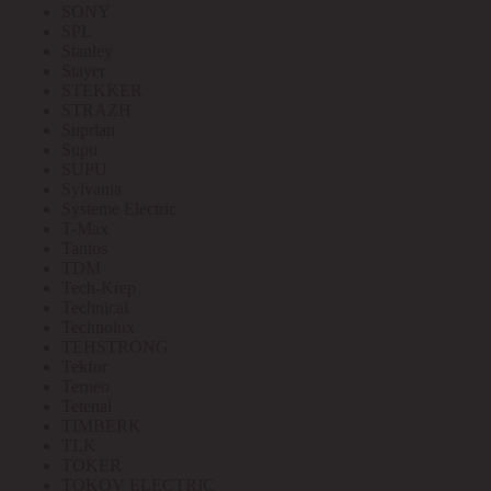
SONY
SPL
Stanley
Stayer
STEKKER
STRAZH
Suprlan
Supu
SUPU
Sylvania
Systeme Electric
T-Max
Tantos
TDM
Tech-Krep
Technical
Technolux
TEHSTRONG
Tekfor
Terneo
Tetenal
TIMBERK
TLK
TOKER
TOKOV ELECTRIC