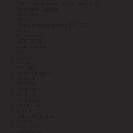
СЗТТ Свердловский трансформаторный
Сибирский Арсенал
СИБРТЕХ
СИЛА
Силовые трансформатор ТМГ, ТСЗЛ
Синтэк
Система КМ
СКТ ГРУПП
СмартЭлектро
СМЗ
СОЛЕКС
Сосна
СОЭМИ
Союз (Универсал)
СПЕКТР
СПЕКТР
Спецкабель
Спецресурс
Спецстрой
СПКБ Техно
Сталер
Стальконструкция
СТАРТ
СтатусЩит
Стоп Огонь