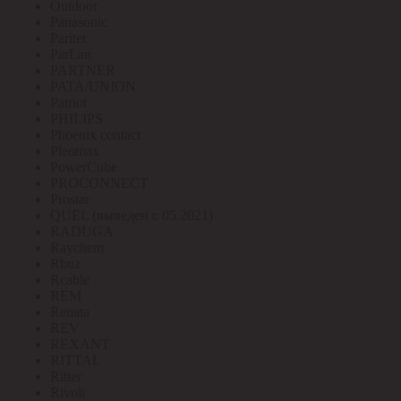
Outdoor
Panasonic
Paritet
ParLan
PARTNER
PATA/UNION
Patriot
PHILIPS
Phoenix contact
Pleomax
PowerCube
PROCONNECT
Prostar
QUEL (выведен с 05.2021)
RADUGA
Raychem
Rbuz
Rcable
REM
Renata
REV
REXANT
RITTAL
Ritter
Rivoli