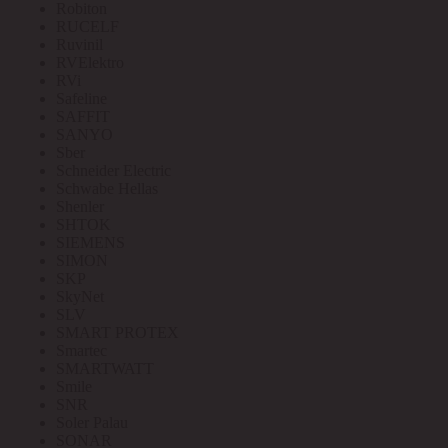
Robiton
RUCELF
Ruvinil
RVElektro
RVi
Safeline
SAFFIT
SANYO
Sber
Schneider Electric
Schwabe Hellas
Shenler
SHTOK
SIEMENS
SIMON
SKP
SkyNet
SLV
SMART PROTEX
Smartec
SMARTWATT
Smile
SNR
Soler Palau
SONAR