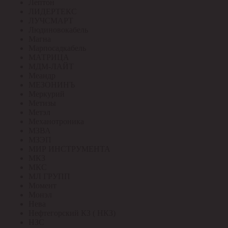
Лептон
ЛИДЕРТЕКС
ЛУЧСМАРТ
Людиновокабель
Магна
Марпосадкабель
МАТРИЦА
МДМ-ЛАЙТ
Меандр
МЕЗОНИНЪ
Меркурий
Метизы
Метэл
Механотроника
МЗВА
МЗЭП
МИР ИНСТРУМЕНТА
МКЗ
МКС
МЛ ГРУПП
Момент
Монэл
Нева
Нефтегорский КЗ ( НКЗ)
НЗС