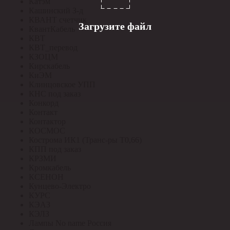
Катэм
Кашинский З-д
КВАНТ счетчик
Загрузите файл
КвантКабель
КВТ
КВТ_перевод
КЗОЦМ
Кирскабель
КиЭМ
Клинцовское УПП
КНС под заказ
Конкорд
Контакт
Контактор
КОСМОС
Кострома ИК1 (Транс-ры Т0,66)
КПП под заказ
КРЗМИ
Кромкабель
КСЕНОН
Кунцево-Электро
КУРС
КЭАЗ
КЭЛЗ
Лампы No name Россия