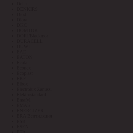
Delta
DENKIRS
Diod
Diora
DKC
DOMTOK
DORI/Blackmor
DURACELL
DUWI
EAE
EATON
Ecola
Econex
Ecoplast
EKF
Elbox
Electrolux Zanussi
Elektrostandard
Emafyl
EMAS
ENERGIZER
ERA Вентиляция
ESB
ESEN
ETA