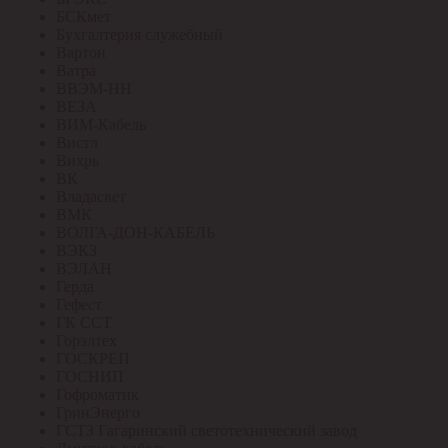
БСКмет
Бухгалтерия служебный
Вартон
Ватра
ВВЭМ-НН
ВЕЗА
ВИМ-Кабель
Вистл
Вихрь
ВК
Владасвет
ВМК
ВОЛГА-ДОН-КАБЕЛЬ
ВЭКЗ
ВЭЛАН
Герда
Гефест
ГК ССТ
Горэлтех
ГОСКРЕП
ГОСНИП
Гофроматик
ГринЭнерго
ГСТЗ Гагаринский светотехнический завод