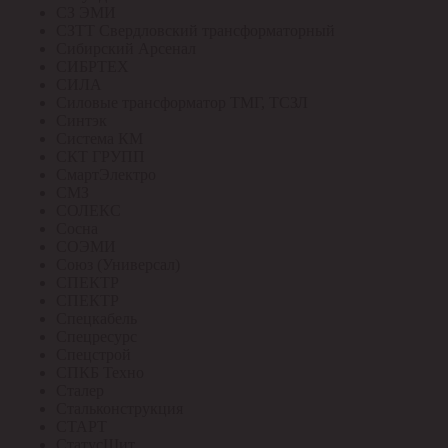
СЗ ЭМИ
СЗТТ Свердловский трансформаторный
Сибирский Арсенал
СИБРТЕХ
СИЛА
Силовые трансформатор ТМГ, ТСЗЛ
Синтэк
Система КМ
СКТ ГРУПП
СмартЭлектро
СМЗ
СОЛЕКС
Сосна
СОЭМИ
Союз (Универсал)
СПЕКТР
СПЕКТР
Спецкабель
Спецресурс
Спецстрой
СПКБ Техно
Сталер
Стальконструкция
СТАРТ
СтатусЩит