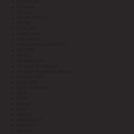
NATRIUM
Navigator
NE-AD
NEON-NIGHT
NEOX
NETLAN
NIKOLAN
NIKOMAX
NIKOMAX ESSENTIAL
NILSON
NLCO
No name свет
No name Телефония
No name Элементы питания
Noname SDS
Northcliffe
OBO Bettermann
OEZ
OGM
Omron
ONI
Opticell
ORGANIDE
OSRAM
OSTEC