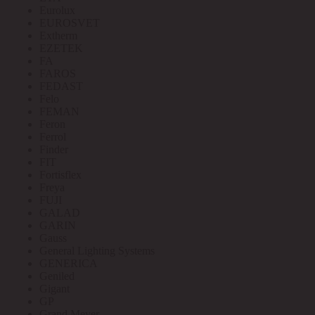
Eurolux
EUROSVET
Extherm
EZETEK
FA
FAROS
FEDAST
Felo
FEMAN
Feron
Ferrol
Finder
FIT
Fortisflex
Freya
FUJI
GALAD
GARIN
Gauss
General Lighting Systems
GENERICA
Geniled
Gigant
GP
Grand Meyer