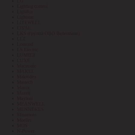
LG
Lighting control
Lightlux
Lightstar
LITEWELL
LIVAL
LKS (группа OBO Bettermann)
LLT
Lomond
LS Electric
LUMIER
LUXE
Mactronic
MAKEL
Makroflex
Mastech
Matrix
Maxell
Maytoni
MEANWELL
MENNEKES
Minamoto
Moeller
MOS
N-Power