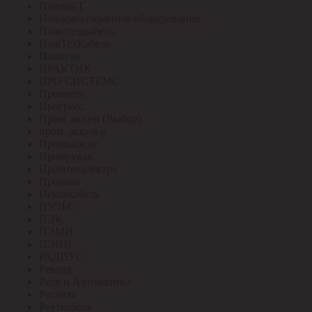
Плазма-Т
Пожарно-охранное оборудование
Пожспецкабель
ПожТехКабель
Полигон
ПРАКТИК
ПРО СИСТЕМС
Провенто
Прогресс
Пром. аккум (Выбор)
пром. аккум-р
Промкабель
Промрукав
Промтехэлектро
Промэко
Псковкабель
ПУЛЬС
ПЭК
ПЭМИ
ПЭНН
РАДИУС
Рекорд
Реле и Автоматика
Ресанта
Реуткабель