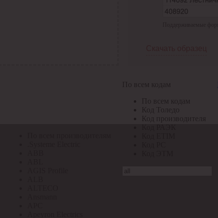
По всем кодам
Поддерживаемые формат
По всем кодам
Код Толедо
Код производителя
Скачать образец
Код РАЭК
Код ETIM
Код РС
Код ЭТМ
По всем кодам
Прочие
По всем кодам
По всем производителям
Код Толедо
Код производителя
Код РАЭК
По всем производителям
Код ETIM
.Systeme Electric
Код РС
ABB
Код ЭТМ
ABL
AGIS Profile
ALB
ALTECO
Ansmann
APC
Apeyron Electrics