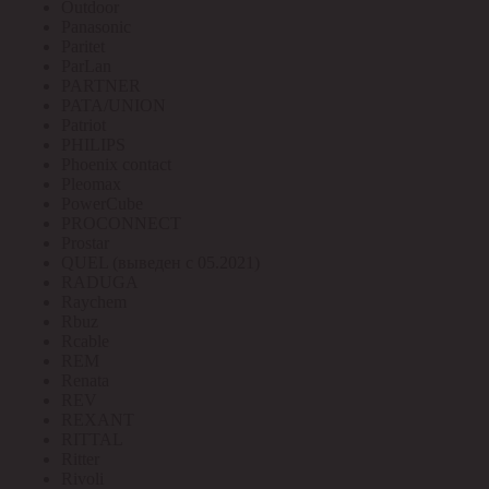
Outdoor
Panasonic
Paritet
ParLan
PARTNER
PATA/UNION
Patriot
PHILIPS
Phoenix contact
Pleomax
PowerCube
PROCONNECT
Prostar
QUEL (выведен с 05.2021)
RADUGA
Raychem
Rbuz
Rcable
REM
Renata
REV
REXANT
RITTAL
Ritter
Rivoli