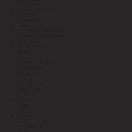
Стоп Огонь
СТП под ЗАКАЗ
Стример
Строитель
ТАИЗ
ТД ТЕХНОКАБЕЛЬ-НН
Тепловое оборудование
Теплолюкс
ТЕПЛОМАШ
Тернус
ТЕСЛА
ТЕХНОКАБЕЛЬ
ТехноЭнерго
Техэнерго
Титан
Томсккабель
Точка опоры
Трансвит
ТРОФИ
Труд
ТСС
ТЭСЛА
У.ПАК
Угличкабель
Узола