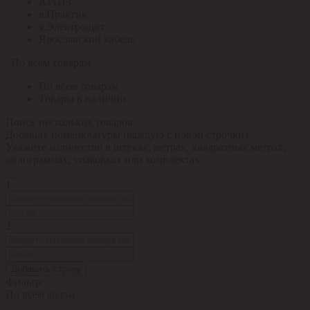
ЮАИЗ
я.Практик
я.Электрощит
Ярославский кабель
По всем товарам
По всем товарам
Товары в наличии
Поиск нескольких товаров
Добавьте номенклатуры (каждую с новой строчки).
Укажите количество в штуках, метрах, квадратных метрах,
килограммах, упаковках или комплектах.
1
2
Добавить строку
Фильтр:
По всем кодам