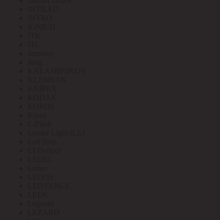
Interior Office
INTILED
INTRO
IONICH
ITK
ITL
Jazzway
Jung
KALASHNIKOV
KLEMSAN
KNIPEX
KODAK
KOPOS
Kranz
L-Flash
Leader Light (LL)
Led Strip
LEDeffect
LEDEL
Ledeo
LEDOS
LEDVANCE
LEEK
Legrand
LEZARD