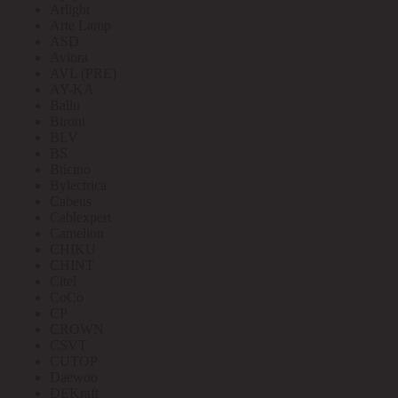
Arlight
Arte Lamp
ASD
Aviora
AVL (PRE)
AY-KA
Ballu
Bironi
BLV
BS
Bticino
Bylectrica
Cabeus
Cablexpert
Camelion
CHIKU
CHINT
Citel
CoCo
CP
CROWN
CSVT
CUTOP
Daewoo
DEKraft