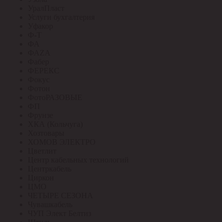
УралПласт
Услуги бухгалтерия
Уфакор
Ф-Т
ФА
ФАZА
Фабер
ФЕРЕКС
Фокус
Фотон
ФотоРАЗОВЫЕ
ФП
Фрунзе
ХКА (Кольчуга)
Хозтовары
ХОМОВ ЭЛЕКТРО
Цветлит
Центр кабельных технологий
Центркабель
Циркон
ЦМО
ЧЕТЫРЕ СЕЗОНА
Чувашкабель
ЧУП Элект Белтиз