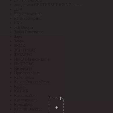
Дмитров-кабель
доп.детали СВЕТИЛЬНИКИ NO name
ДЭА
Евроавтоматика
ЕГ (Еврогарант)
ЕКА
ЖБ Опоры
Завод Пластмасс
Заря
Зебра
ЗКМК
ЗСП (Trilux)
ЗЭТАРУС
ИвКЗ (Ивановский)
ИМПУЛЬС
Интерсвет
Иркутсккабель
КабельМаш
КабельЭлектроСвязь
Кабэкс
КАВИК
Кавказкабель
Кавказкабель
Камкабель
Каспий Электро