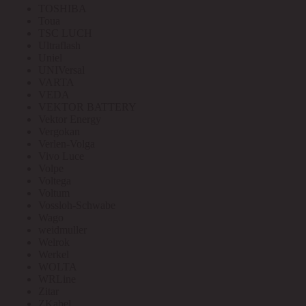
TOSHIBA
Toua
TSC LUCH
Ultraflash
Uniel
UNIVersal
VARTA
VEDA
VEKTOR BATTERY
Vektor Energy
Vergokan
Verlen-Volga
Vivo Luce
Volpe
Voltega
Voltum
Vossloh-Schwabe
Wago
weidmuller
Welrok
Werkel
WOLTA
WRLine
Zitar
ZKabel