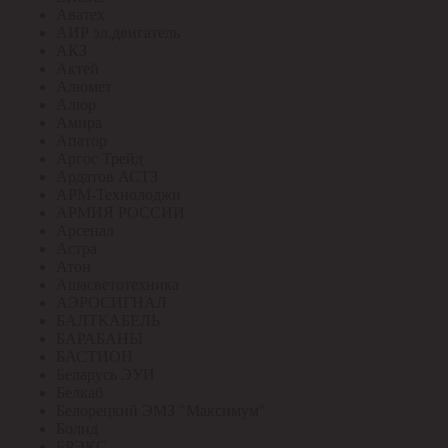
Аватех
АИР эл.двигатель
АКЗ
Актей
Алюмет
Алюр
Амира
Апатор
Аргос Трейд
Ардатов АСТЗ
АРМ-Технолоджи
АРМИЯ РОССИИ
Арсенал
Астра
Атон
Ашасветотехника
АЭРОСИГНАЛ
БАЛТКАБЕЛЬ
БАРАБАНЫ
БАСТИОН
Беларусь ЭУИ
Белкаб
Белорецкий ЭМЗ "Максимум"
Болид
БРЭКС