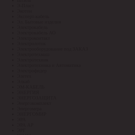
Штиль
Э-Пласт
Экотон
Эксперт-кабель
Эл. Бытовые изделия
Электрокабель
Электрокабель АО
Электроконтакт
Электролоток
Электрооборудование под ЗАКАЗ
Электротехмаш
Электротехник
Электротехника и Автоматика
Электрофидер
Элетех
Элкаб
ЭМ-КАБЕЛЬ
ЭНЕРГИЯ
ЭНЕРГОЗАЩИТА
Энергокомплект
Энергомера
ЭНЕРГОМИР
ЭРА
ЭРА АР
ЭРГ