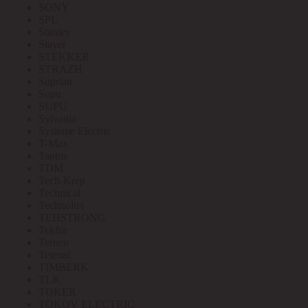
SONY
SPL
Stanley
Stayer
STEKKER
STRAZH
Suprlan
Supu
SUPU
Sylvania
Systeme Electric
T-Max
Tantos
TDM
Tech-Krep
Technical
Technolux
TEHSTRONG
Tekfor
Terneo
Tetenal
TIMBERK
TLK
TOKER
TOKOV ELECTRIC