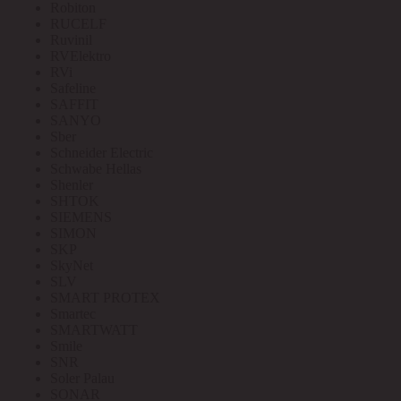
Robiton
RUCELF
Ruvinil
RVElektro
RVi
Safeline
SAFFIT
SANYO
Sber
Schneider Electric
Schwabe Hellas
Shenler
SHTOK
SIEMENS
SIMON
SKP
SkyNet
SLV
SMART PROTEX
Smartec
SMARTWATT
Smile
SNR
Soler Palau
SONAR