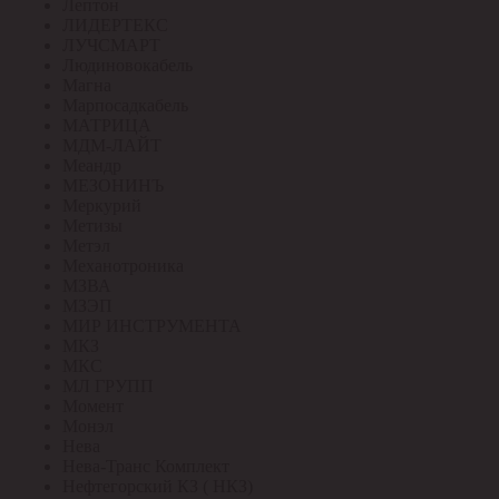
Лептон
ЛИДЕРТЕКС
ЛУЧСМАРТ
Людиновокабель
Магна
Марпосадкабель
МАТРИЦА
МДМ-ЛАЙТ
Меандр
МЕЗОНИНЪ
Меркурий
Метизы
Метэл
Механотроника
МЗВА
МЗЭП
МИР ИНСТРУМЕНТА
МКЗ
МКС
МЛ ГРУПП
Момент
Монэл
Нева
Нева-Транс Комплект
Нефтегорский КЗ ( НКЗ)