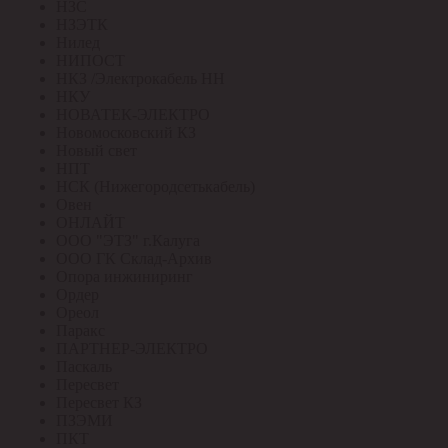
НЗС
НЗЭТК
Нилед
НИПОСТ
НКЗ /Электрокабель НН
НКУ
НОВАТЕК-ЭЛЕКТРО
Новомосковский КЗ
Новый свет
НПТ
НСК (Нижегородсетькабель)
Овен
ОНЛАЙТ
ООО "ЭТЗ" г.Калуга
ООО ГК Склад-Архив
Опора инжиниринг
Ордер
Ореол
Паракс
ПАРТНЕР-ЭЛЕКТРО
Паскаль
Пересвет
Пересвет КЗ
ПЗЭМИ
ПКТ