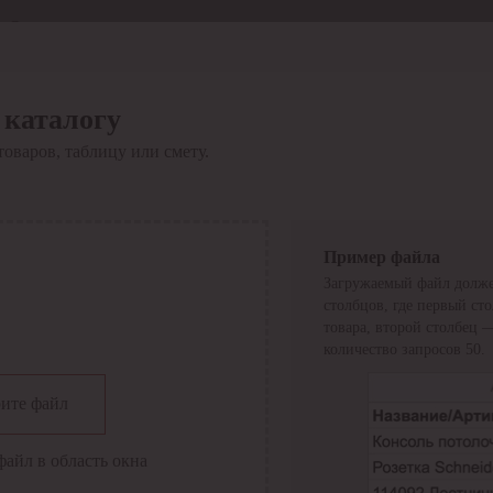
Отдел продаж
8 800 6000-600
Каталог
Акции
 каталогу
Сервис
товаров, таблицу или смету.
Инструкция по работе
с сервисом
Оплата
Сервис ЭДО
Сервис ИТС-КА
Пример файла
Сервис API
Загружаемый файл долже
Контакты
О компании
столбцов, где первый ст
Вход
Регистрация
товара, второй столбец 
количество запросов 50.
Крупнейший поставщик электро-технической продукции в
ите файл
России
Найти
файл в область окна
Искать по всем разделам