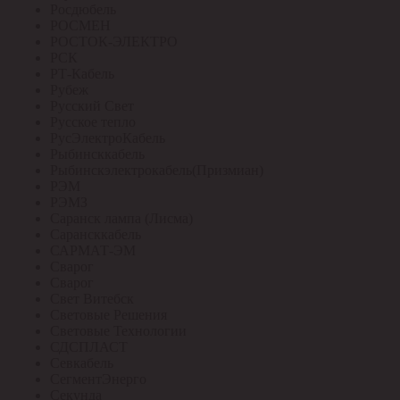
Росдюбель
РОСМЕН
РОСТОК-ЭЛЕКТРО
РСК
РТ-Кабель
Рубеж
Русский Свет
Русское тепло
РусЭлектроКабель
Рыбинсккабель
Рыбинскэлектрокабель(Призмиан)
РЭМ
РЭМЗ
Саранск лампа (Лисма)
Сарансккабель
САРМАТ-ЭМ
Сварог
Сварог
Свет Витебск
Световые Решения
Световые Технологии
СДСПЛАСТ
Севкабель
СегментЭнерго
Секунда