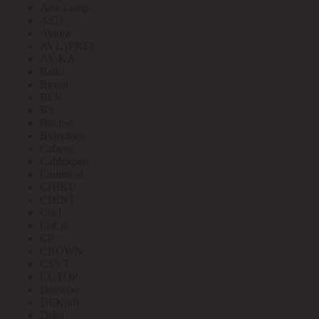
Arte Lamp
ASD
Aviora
AVL (PRE)
AY-KA
Ballu
Bironi
BLV
BS
Bticino
Bylectrica
Cabeus
Cablexpert
Camelion
CHIKU
CHINT
Citel
CoCo
CP
CROWN
CSVT
CUTOP
Daewoo
DEKraft
Delta