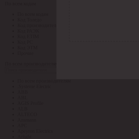
По всем кодам
По всем кодам
Код Толедо
Код производителя
Код РАЭК
Код ETIM
Код РС
Код ЭТМ
Прочие
По всем производителям
По всем производителям
.Systeme Electric
ABB
ABL
AGIS Profile
ALB
ALTECO
Ansmann
APC
Apeyron Electrics
Arlight