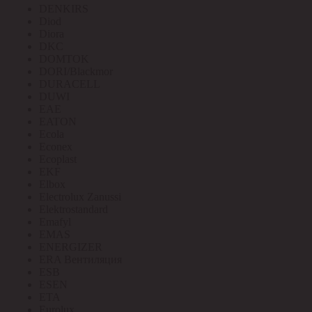
DENKIRS
Diod
Diora
DKC
DOMTOK
DORI/Blackmor
DURACELL
DUWI
EAE
EATON
Ecola
Econex
Ecoplast
EKF
Elbox
Electrolux Zanussi
Elektrostandard
Emafyl
EMAS
ENERGIZER
ERA Вентиляция
ESB
ESEN
ETA
Eurolux