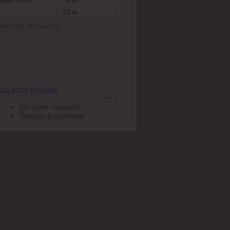
ы: .xls,.xlsx,.csv,.ods
По всем товарам
Найти
По всем товарам
Товары в наличии