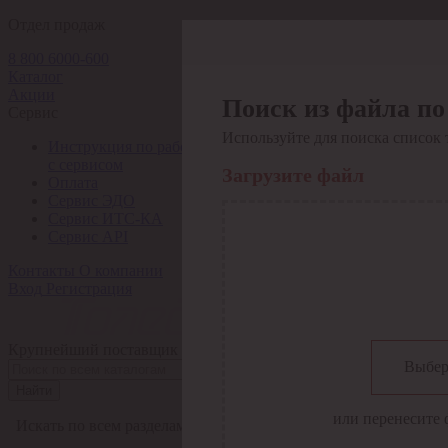
Отдел продаж
8 800 6000-600
Каталог
Акции
Поиск из файла по
Сервис
Используйте для поиска список 
Инструкция по работе
с сервисом
Загрузите файл
Оплата
Сервис ЭДО
Сервис ИТС-КА
Сервис API
Контакты
О компании
Вход
Регистрация
Крупнейший поставщик электро-технической продукции в Рос
Выбер
Найти
или перенесите 
Искать по всем разделам