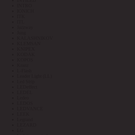
INTILED
INTRO
IONICH
ITK
ITL
Jazzway
Jung
KALASHNIKOV
KLEMSAN
KNIPEX
KODAK
KOPOS
Kranz
L-Flash
Leader Light (LL)
Led Strip
LEDeffect
LEDEL
Ledeo
LEDOS
LEDVANCE
LEEK
Legrand
LEZARD
LG