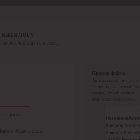
 каталогу
товаров, таблицу или смету.
Пример файла
Загружаемый файл долже
столбцов, где первый ст
товара, второй столбец 
количество запросов 50.
сии
ите файл
файл в область окна