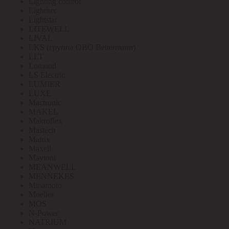
Lighting control
Lightlux
Lightstar
LITEWELL
LIVAL
LKS (группа OBO Bettermann)
LLT
Lomond
LS Electric
LUMIER
LUXE
Mactronic
MAKEL
Makroflex
Mastech
Matrix
Maxell
Maytoni
MEANWELL
MENNEKES
Minamoto
Moeller
MOS
N-Power
NATRIUM