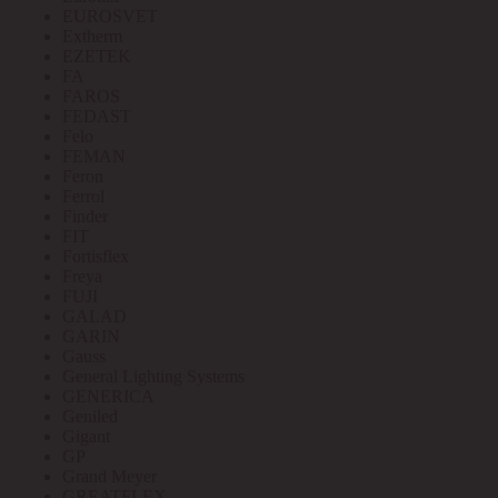
EUROSVET
Extherm
EZETEK
FA
FAROS
FEDAST
Felo
FEMAN
Feron
Ferrol
Finder
FIT
Fortisflex
Freya
FUJI
GALAD
GARIN
Gauss
General Lighting Systems
GENERICA
Geniled
Gigant
GP
Grand Meyer
GREATFLEX