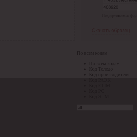
Поддерживаемые формат
Скачать образец
По всем кодам
По всем кодам
Код Толедо
Код производителя
Код РАЭК
Код ETIM
Код РС
Код ЭТМ