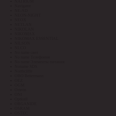
NATRIUM
Navigator
NE-AD
NEON-NIGHT
NEOX
NETLAN
NIKOLAN
NIKOMAX
NIKOMAX ESSENTIAL
NILSON
NLCO
No name свет
No name Телефония
No name Элементы питания
Noname SDS
Northcliffe
OBO Bettermann
OEZ
OGM
Omron
ONI
Opticell
ORGANIDE
OSRAM
OSTEC