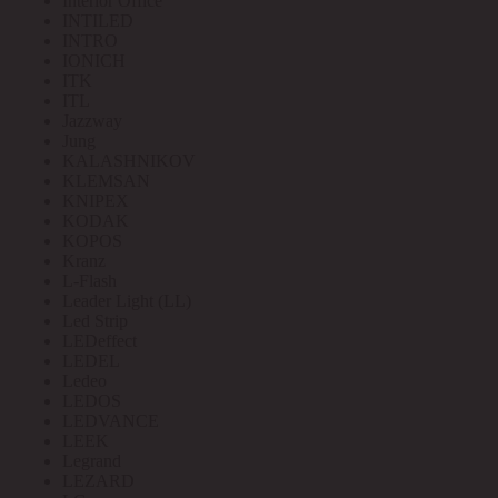
Interior Office
INTILED
INTRO
IONICH
ITK
ITL
Jazzway
Jung
KALASHNIKOV
KLEMSAN
KNIPEX
KODAK
KOPOS
Kranz
L-Flash
Leader Light (LL)
Led Strip
LEDeffect
LEDEL
Ledeo
LEDOS
LEDVANCE
LEEK
Legrand
LEZARD