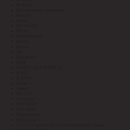
БСКмет
Бухгалтерия служебный
Вартон
Ватра
ВВЭМ-НН
ВЕЗА
ВИМ-Кабель
Вистл
Вихрь
ВК
Владасвет
ВМК
ВОЛГА-ДОН-КАБЕЛЬ
ВЭКЗ
ВЭЛАН
Герда
Гефест
ГК ССТ
Горэлтех
ГОСКРЕП
ГОСНИП
Гофроматик
ГринЭнерго
ГСТЗ Гагаринский светотехнический завод