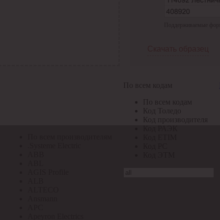
По всем кодам
Поддерживаемые формат
По всем кодам
Код Толедо
Код производителя
Скачать образец
Код РАЭК
Код ETIM
Код РС
Код ЭТМ
По всем кодам
Прочие
По всем кодам
По всем производителям
Код Толедо
Код производителя
Код РАЭК
По всем производителям
Код ETIM
.Systeme Electric
Код РС
ABB
Код ЭТМ
ABL
AGIS Profile
ALB
ALTECO
Ansmann
APC
Apeyron Electrics