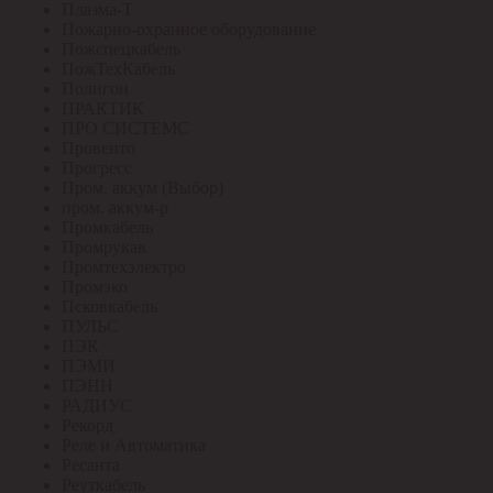
Плазма-Т
Пожарно-охранное оборудование
Пожспецкабель
ПожТехКабель
Полигон
ПРАКТИК
ПРО СИСТЕМС
Провенто
Прогресс
Пром. аккум (Выбор)
пром. аккум-р
Промкабель
Промрукав
Промтехэлектро
Промэко
Псковкабель
ПУЛЬС
ПЭК
ПЭМИ
ПЭНН
РАДИУС
Рекорд
Реле и Автоматика
Ресанта
Реуткабель