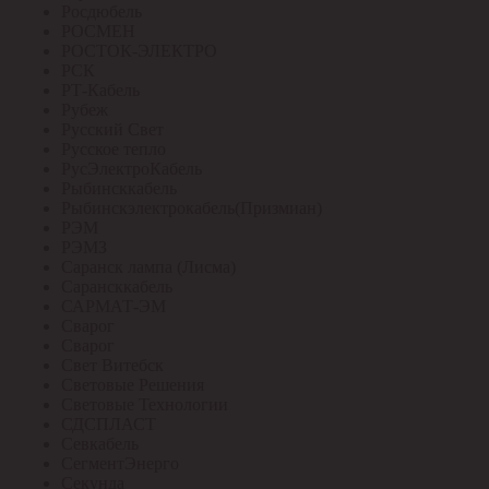
Росдюбель
РОСМЕН
РОСТОК-ЭЛЕКТРО
РСК
РТ-Кабель
Рубеж
Русский Свет
Русское тепло
РусЭлектроКабель
Рыбинсккабель
Рыбинскэлектрокабель(Призмиан)
РЭМ
РЭМЗ
Саранск лампа (Лисма)
Сарансккабель
САРМАТ-ЭМ
Сварог
Сварог
Свет Витебск
Световые Решения
Световые Технологии
СДСПЛАСТ
Севкабель
СегментЭнерго
Секунда