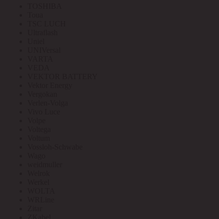
TOSHIBA
Toua
TSC LUCH
Ultraflash
Uniel
UNIVersal
VARTA
VEDA
VEKTOR BATTERY
Vektor Energy
Vergokan
Verlen-Volga
Vivo Luce
Volpe
Voltega
Voltum
Vossloh-Schwabe
Wago
weidmuller
Welrok
Werkel
WOLTA
WRLine
Zitar
ZKabel