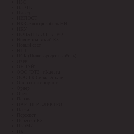
НЗС
НЗЭТК
Нилед
НИПОСТ
НКЗ /Электрокабель НН
НКУ
НОВАТЕК-ЭЛЕКТРО
Новомосковский КЗ
Новый свет
НПТ
НСК (Нижегородсетькабель)
Овен
ОНЛАЙТ
ООО "ЭТЗ" г.Калуга
ООО ГК Склад-Архив
Опора инжиниринг
Ордер
Ореол
Паракс
ПАРТНЕР-ЭЛЕКТРО
Паскаль
Пересвет
Пересвет КЗ
ПЗЭМИ
ПКТ