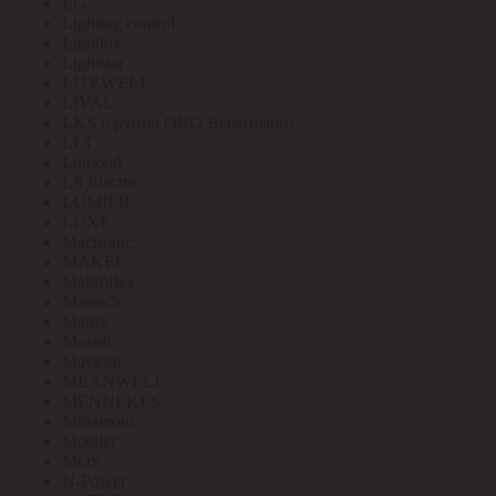
LG
Lighting control
Lightlux
Lightstar
LITEWELL
LIVAL
LKS (группа OBO Bettermann)
LLT
Lomond
LS Electric
LUMIER
LUXE
Mactronic
MAKEL
Makroflex
Mastech
Matrix
Maxell
Maytoni
MEANWELL
MENNEKES
Minamoto
Moeller
MOS
N-Power