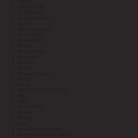
Лептон
ЛИДЕРТЕКС
ЛУЧСМАРТ
Людиновокабель
Магна
Марпосадкабель
МАТРИЦА
МДМ-ЛАЙТ
Меандр
МЕЗОНИНЪ
Меркурий
Метизы
Метэл
Механотроника
МЗВА
МЗЭП
МИР ИНСТРУМЕНТА
МКЗ
МКС
МЛ ГРУПП
Момент
Монэл
Нева
Нева-Транс Комплект
Нефтегорский КЗ ( НКЗ)