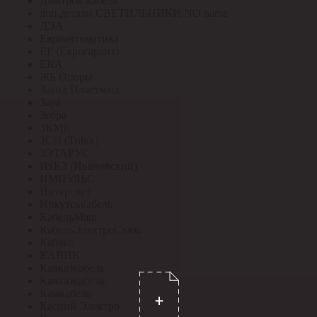
Дмитров-кабель
доп.детали СВЕТИЛЬНИКИ NO name
ДЭА
Евроавтоматика
ЕГ (Еврогарант)
ЕКА
ЖБ Опоры
Завод Пластмасс
Заря
Зебра
ЗКМК
ЗСП (Trilux)
ЗЭТАРУС
ИвКЗ (Ивановский)
ИМПУЛЬС
Интерсвет
Иркутсккабель
КабельМаш
КабельЭлектроСвязь
Кабэкс
КАВИК
Кавказкабель
Кавказкабель
Камкабель
Каспий Электро