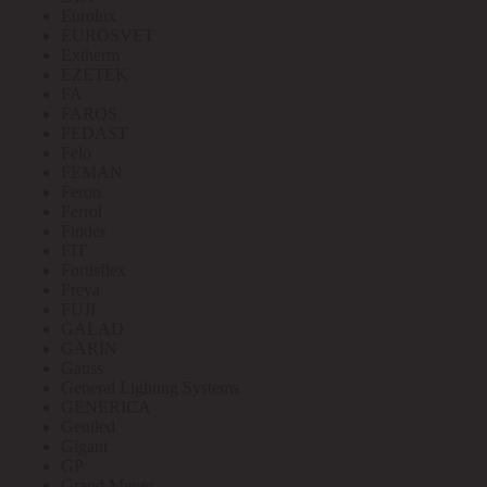
Eurolux
EUROSVET
Extherm
EZETEK
FA
FAROS
FEDAST
Felo
FEMAN
Feron
Ferrol
Finder
FIT
Fortisflex
Freya
FUJI
GALAD
GARIN
Gauss
General Lighting Systems
GENERICA
Geniled
Gigant
GP
Grand Meyer