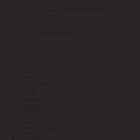
СЗ ЭМИ
СЗТТ Свердловский трансформаторный
Сибирский Арсенал
СИБРТЕХ
СИЛА
Силовые трансформатор ТМГ, ТСЗЛ
Синтэк
Система КМ
СКТ ГРУПП
СмартЭлектро
СМЗ
СОЛЕКС
Сосна
СОЭМИ
Союз (Универсал)
СПЕКТР
СПЕКТР
Спецкабель
Спецресурс
Спецстрой
СПКБ Техно
Сталер
Стальконструкция
СТАРТ
СтатусЩит