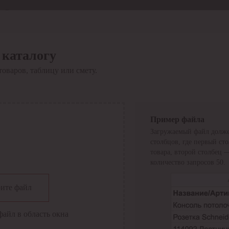
Отдел продаж
8 800 6000-600
Каталог
Акции
 каталогу
Сервис
товаров, таблицу или смету.
Инструкция по работе
с сервисом
Оплата
Сервис ЭДО
Сервис ИТС-КА
Пример файла
Сервис API
Загружаемый файл долже
Контакты
О компании
столбцов, где первый ст
Вход
Регистрация
товара, второй столбец 
количество запросов 50.
Крупнейший поставщик электро-технической продукции в
ите файл
России
Найти
файл в область окна
Искать по всем разделам