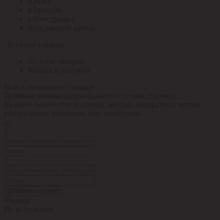
ЮАИЗ
я.Практик
я.Электрощит
Ярославский кабель
По всем товарам
По всем товарам
Товары в наличии
Поиск нескольких товаров
Добавьте номенклатуры (каждую с новой строчки).
Укажите количество в штуках, метрах, квадратных метрах,
килограммах, упаковках или комплектах.
1
2
Добавить строку
Фильтр:
По всем кодам