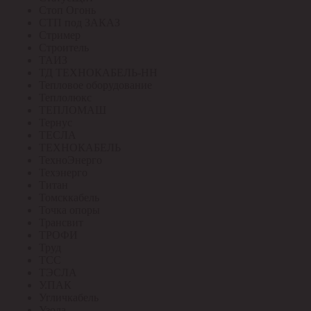
Стоп Огонь
СТП под ЗАКАЗ
Стример
Строитель
ТАИЗ
ТД ТЕХНОКАБЕЛЬ-НН
Тепловое оборудование
Теплолюкс
ТЕПЛОМАШ
Тернус
ТЕСЛА
ТЕХНОКАБЕЛЬ
ТехноЭнерго
Техэнерго
Титан
Томсккабель
Точка опоры
Трансвит
ТРОФИ
Труд
ТСС
ТЭСЛА
У.ПАК
Угличкабель
Узола