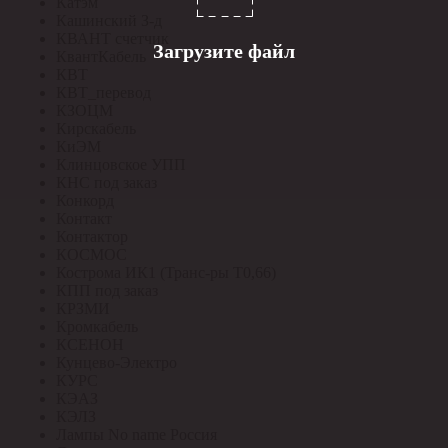
Катэм
Кашинский З-д
КВАНТ счетчик
Загрузите файл
КвантКабель
КВТ
КВТ_перевод
КЗОЦМ
Кирскабель
КиЭМ
Клинцовское УПП
КНС под заказ
Конкорд
Контакт
Контактор
КОСМОС
Кострома ИК1 (Транс-ры Т0,66)
КПП под заказ
КРЗМИ
Кромкабель
КСЕНОН
Кунцево-Электро
КУРС
КЭАЗ
КЭЛЗ
Лампы No name Россия