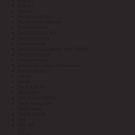
Штиль
Э-Пласт
Экотон
Эксперт-кабель
Эл. Бытовые изделия
Электрокабель
Электрокабель АО
Электроконтакт
Электролоток
Электрооборудование под ЗАКАЗ
Электротехмаш
Электротехник
Электротехника и Автоматика
Электрофидер
Элетех
Элкаб
ЭМ-КАБЕЛЬ
ЭНЕРГИЯ
ЭНЕРГОЗАЩИТА
Энергокомплект
Энергомера
ЭНЕРГОМИР
ЭРА
ЭРА АР
ЭРГ