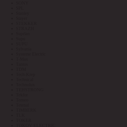
SONY
SPL
Stanley
Stayer
STEKKER
STRAZH
Suprlan
Supu
SUPU
Sylvania
Systeme Electric
T-Max
Tantos
TDM
Tech-Krep
Technical
Technolux
TEHSTRONG
Tekfor
Terneo
Tetenal
TIMBERK
TLK
TOKER
TOKOV ELECTRIC