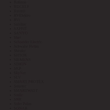
Robiton
RUCELF
Ruvinil
RVElektro
RVi
Safeline
SAFFIT
SANYO
Sber
Schneider Electric
Schwabe Hellas
Shenler
SHTOK
SIEMENS
SIMON
SKP
SkyNet
SLV
SMART PROTEX
Smartec
SMARTWATT
Smile
SNR
Soler Palau
SONAR