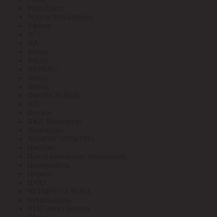
УралПласт
Услуги бухгалтерия
Уфакор
Ф-Т
ФА
Фабер
ФАЗА
ФЕРЕКС
Фокус
Фотон
ФотоРАЗОВЫЕ
ФП
Фрунзе
ХКА (Кольчуга)
Хозтовары
ХОМОВ ЭЛЕКТРО
Цветлит
Центр кабельных технологий
Центркабель
Циркон
ЦМО
ЧЕТЫРЕ СЕЗОНА
Чувашкабель
ЧУП Элект Белтиз