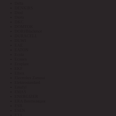
Delta
DENKIRS
Diod
Diora
DKC
DOMTOK
DORI/Blackmor
DURACELL
DUWI
EAE
EATON
Ecola
Econex
Ecoplast
EKF
Elbox
Electrolux Zanussi
Elektrostandard
Emafyl
EMAS
ENERGIZER
ERA Вентиляция
ESB
ESEN
ETA