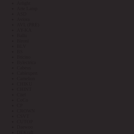
Arlight
Arte Lamp
ASD
Aviora
AVL (PRE)
AY-KA
Ballu
Bironi
BLV
BS
Bticino
Bylectrica
Cabeus
Cablexpert
Camelion
CHIKU
CHINT
Citel
CoCo
CP
CROWN
CSVT
CUTOP
Daewoo
DEKraft