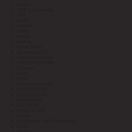
Аватех
АИР эл.двигатель
АКЗ
Актей
Алюмет
Алюр
Амира
Апатор
Аргос Трейд
Ардатов АСТЗ
АРМ-Технолоджи
АРМИЯ РОССИИ
Арсенал
Астра
Атон
Ашасветотехника
АЭРОСИГНАЛ
БАЛТКАБЕЛЬ
БАРАБАНЫ
БАСТИОН
Беларусь ЭУИ
Белкаб
Белорецкий ЭМЗ "Максимум"
Болид
БРЭКС