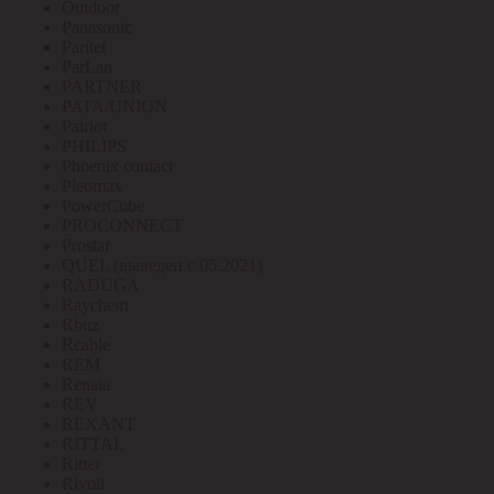
Outdoor
Panasonic
Paritet
ParLan
PARTNER
PATA/UNION
Patriot
PHILIPS
Phoenix contact
Pleomax
PowerCube
PROCONNECT
Prostar
QUEL (выведен с 05.2021)
RADUGA
Raychem
Rbuz
Rcable
REM
Renata
REV
REXANT
RITTAL
Ritter
Rivoli