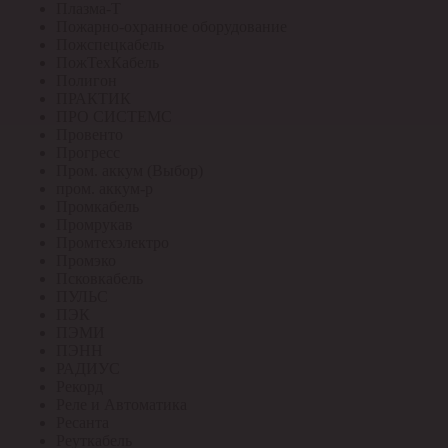
Плазма-Т
Пожарно-охранное оборудование
Пожспецкабель
ПожТехКабель
Полигон
ПРАКТИК
ПРО СИСТЕМС
Провенто
Прогресс
Пром. аккум (Выбор)
пром. аккум-р
Промкабель
Промрукав
Промтехэлектро
Промэко
Псковкабель
ПУЛЬС
ПЭК
ПЭМИ
ПЭНН
РАДИУС
Рекорд
Реле и Автоматика
Ресанта
Реуткабель