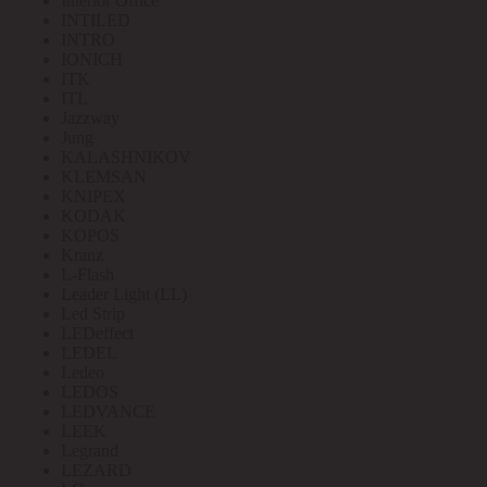
Interior Office
INTILED
INTRO
IONICH
ITK
ITL
Jazzway
Jung
KALASHNIKOV
KLEMSAN
KNIPEX
KODAK
KOPOS
Kranz
L-Flash
Leader Light (LL)
Led Strip
LEDeffect
LEDEL
Ledeo
LEDOS
LEDVANCE
LEEK
Legrand
LEZARD