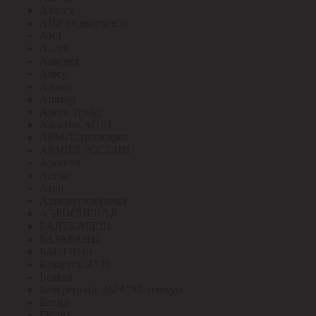
Аватех
АИР эл.двигатель
АКЗ
Актей
Алюмет
Алюр
Амира
Апатор
Аргос Трейд
Ардатов АСТЗ
АРМ-Технолоджи
АРМИЯ РОССИИ
Арсенал
Астра
Атон
Ашасветотехника
АЭРОСИГНАЛ
БАЛТКАБЕЛЬ
БАРАБАНЫ
БАСТИОН
Беларусь ЭУИ
Белкаб
Белорецкий ЭМЗ "Максимум"
Болид
БРЭКС