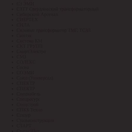
СЗ ЭМИ
СЗТТ Свердловский трансформаторный
Сибирский Арсенал
СИБРТЕХ
СИЛА
Силовые трансформатор ТМГ, ТСЗЛ
Синтэк
Система КМ
СКТ ГРУПП
СмартЭлектро
СМЗ
СОЛЕКС
Сосна
СОЭМИ
Союз (Универсал)
СПЕКТР
СПЕКТР
Спецкабель
Спецресурс
Спецстрой
СПКБ Техно
Сталер
Стальконструкция
СТАРТ
СтатусЩит