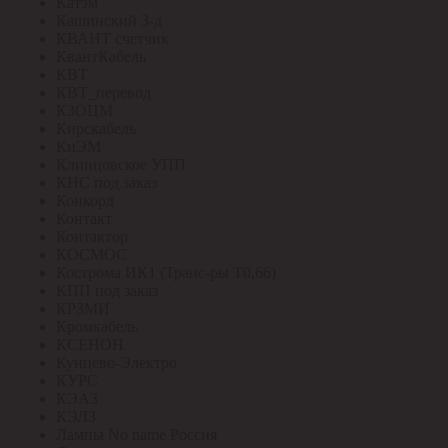
Катэм
Кашинский З-д
КВАНТ счетчик
КвантКабель
КВТ
КВТ_перевод
КЗОЦМ
Кирскабель
КиЭМ
Клинцовское УПП
КНС под заказ
Конкорд
Контакт
Контактор
КОСМОС
Кострома ИК1 (Транс-ры Т0,66)
КПП под заказ
КРЗМИ
Кромкабель
КСЕНОН
Кунцево-Электро
КУРС
КЭАЗ
КЭЛЗ
Лампы No name Россия