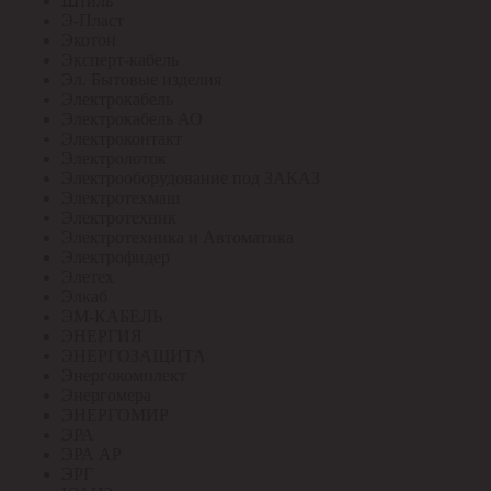
Штиль
Э-Пласт
Экотон
Эксперт-кабель
Эл. Бытовые изделия
Электрокабель
Электрокабель АО
Электроконтакт
Электролоток
Электрооборудование под ЗАКАЗ
Электротехмаш
Электротехник
Электротехника и Автоматика
Электрофидер
Элетех
Элкаб
ЭМ-КАБЕЛЬ
ЭНЕРГИЯ
ЭНЕРГОЗАЩИТА
Энергокомплект
Энергомера
ЭНЕРГОМИР
ЭРА
ЭРА АР
ЭРГ