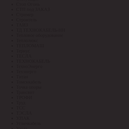
Стоп Огонь
СТП под ЗАКАЗ
Стример
Строитель
ТАИЗ
ТД ТЕХНОКАБЕЛЬ-НН
Тепловое оборудование
Теплолюкс
ТЕПЛОМАШ
Тернус
ТЕСЛА
ТЕХНОКАБЕЛЬ
ТехноЭнерго
Техэнерго
Титан
Томсккабель
Точка опоры
Трансвит
ТРОФИ
Труд
ТСС
ТЭСЛА
У.ПАК
Угличкабель
Узола