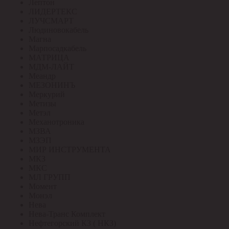
Лептон
ЛИДЕРТЕКС
ЛУЧСМАРТ
Людиновокабель
Магна
Марпосадкабель
МАТРИЦА
МДМ-ЛАЙТ
Меандр
МЕЗОНИНЪ
Меркурий
Метизы
Метэл
Механотроника
МЗВА
МЗЭП
МИР ИНСТРУМЕНТА
МКЗ
МКС
МЛ ГРУПП
Момент
Монэл
Нева
Нева-Транс Комплект
Нефтегорский КЗ ( НКЗ)