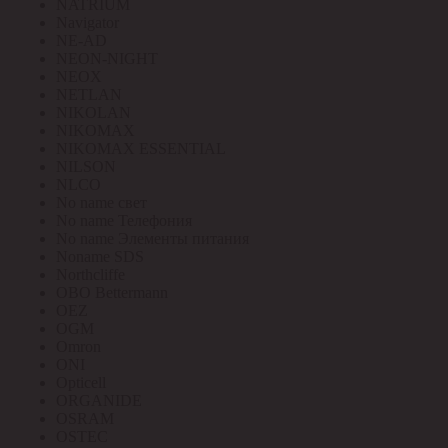
NATRIUM
Navigator
NE-AD
NEON-NIGHT
NEOX
NETLAN
NIKOLAN
NIKOMAX
NIKOMAX ESSENTIAL
NILSON
NLCO
No name свет
No name Телефония
No name Элементы питания
Noname SDS
Northcliffe
OBO Bettermann
OEZ
OGM
Omron
ONI
Opticell
ORGANIDE
OSRAM
OSTEC