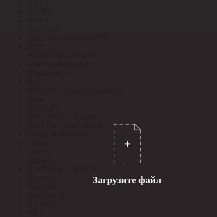
НЗС
НЗЭТК
Нилед
НИПОСТ
НКЗ /Электрокабель НН
НКУ
НОВАТЕК-ЭЛЕКТРО
Новомосковский КЗ
Новый свет
НПТ
НСК (Нижегородсетькабель)
Овен
ОНЛАЙТ
ООО "ЭТЗ" г.Калуга
ООО ГК Склад-Архив
Опора инжиниринг
Ордер
Ореол
Паракс
ПАРТНЕР-ЭЛЕКТРО
Паскаль
Загрузите файл
Пересвет
Пересвет КЗ
ПЗЭМИ
ПКТ