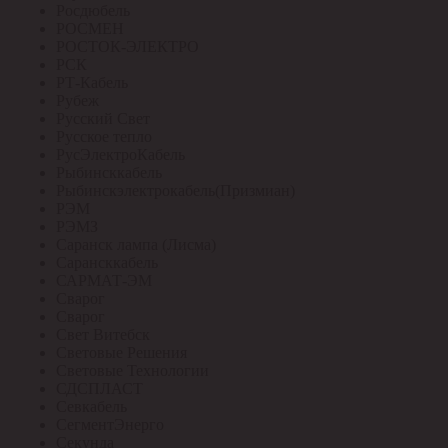
Росдюбель
РОСМЕН
РОСТОК-ЭЛЕКТРО
РСК
РТ-Кабель
Рубеж
Русский Свет
Русское тепло
РусЭлектроКабель
Рыбинсккабель
Рыбинскэлектрокабель(Призмиан)
РЭМ
РЭМЗ
Саранск лампа (Лисма)
Сарансккабель
САРМАТ-ЭМ
Сварог
Сварог
Свет Витебск
Световые Решения
Световые Технологии
СДСПЛАСТ
Севкабель
СегментЭнерго
Секунда