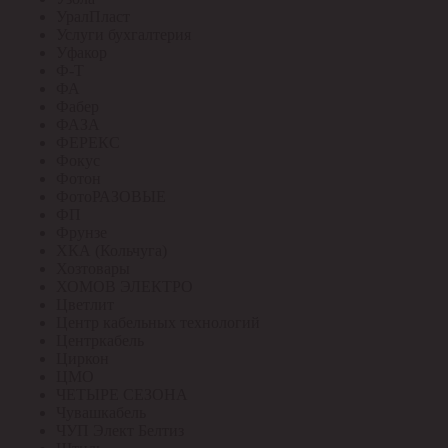
УралПласт
Услуги бухгалтерия
Уфакор
Ф-Т
ФА
Фабер
ФАЗА
ФЕРЕКС
Фокус
Фотон
ФотоРАЗОВЫЕ
ФП
Фрунзе
ХКА (Кольчуга)
Хозтовары
ХОМОВ ЭЛЕКТРО
Цветлит
Центр кабельных технологий
Центркабель
Циркон
ЦМО
ЧЕТЫРЕ СЕЗОНА
Чувашкабель
ЧУП Элект Белтиз