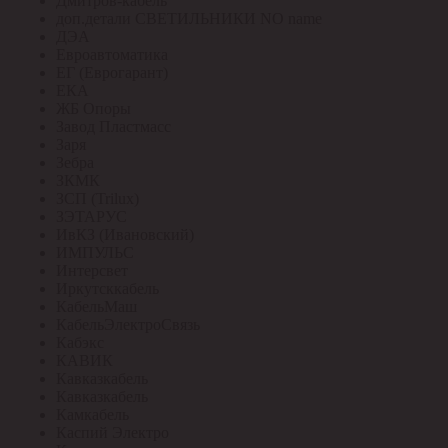
Дмитров-кабель
доп.детали СВЕТИЛЬНИКИ NO name
ДЭА
Евроавтоматика
ЕГ (Еврогарант)
ЕКА
ЖБ Опоры
Завод Пластмасс
Заря
Зебра
ЗКМК
ЗСП (Trilux)
ЗЭТАРУС
ИвКЗ (Ивановский)
ИМПУЛЬС
Интерсвет
Иркутсккабель
КабельМаш
КабельЭлектроСвязь
Кабэкс
КАВИК
Кавказкабель
Кавказкабель
Камкабель
Каспий Электро