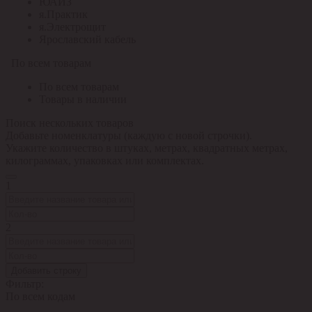
ЮАИЗ
я.Практик
я.Электрощит
Ярославский кабель
По всем товарам
По всем товарам
Товары в наличии
Поиск нескольких товаров
Добавьте номенклатуры (каждую с новой строчки).
Укажите количество в штуках, метрах, квадратных метрах,
килограммах, упаковках или комплектах.
1
2
Добавить строку
Фильтр:
По всем кодам