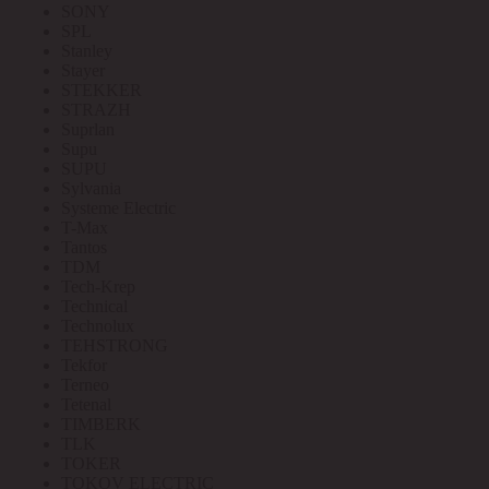
SONY
SPL
Stanley
Stayer
STEKKER
STRAZH
Suprlan
Supu
SUPU
Sylvania
Systeme Electric
T-Max
Tantos
TDM
Tech-Krep
Technical
Technolux
TEHSTRONG
Tekfor
Terneo
Tetenal
TIMBERK
TLK
TOKER
TOKOV ELECTRIC