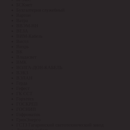
БСКмет
Бухгалтерия служебный
Вартон
Ватра
ВВЭМ-НН
ВЕЗА
ВИМ-Кабель
Вистл
Вихрь
ВК
Владасвет
ВМК
ВОЛГА-ДОН-КАБЕЛЬ
ВЭКЗ
ВЭЛАН
Герда
Гефест
ГК ССТ
Горэлтех
ГОСКРЕП
ГОСНИП
Гофроматик
ГринЭнерго
ГСТЗ Гагаринский светотехнический завод