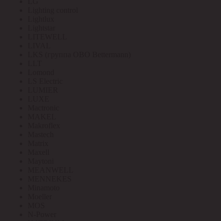
LG
Lighting control
Lightlux
Lightstar
LITEWELL
LIVAL
LKS (группа OBO Bettermann)
LLT
Lomond
LS Electric
LUMIER
LUXE
Mactronic
MAKEL
Makroflex
Mastech
Matrix
Maxell
Maytoni
MEANWELL
MENNEKES
Minamoto
Moeller
MOS
N-Power