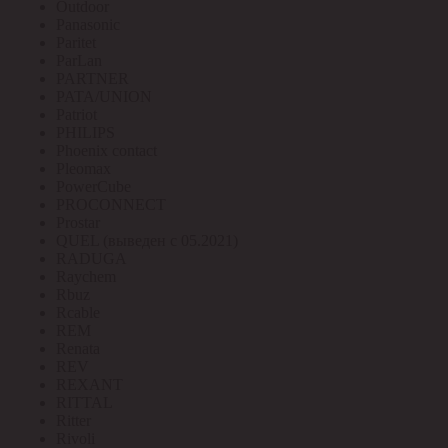
Outdoor
Panasonic
Paritet
ParLan
PARTNER
PATA/UNION
Patriot
PHILIPS
Phoenix contact
Pleomax
PowerCube
PROCONNECT
Prostar
QUEL (выведен с 05.2021)
RADUGA
Raychem
Rbuz
Rcable
REM
Renata
REV
REXANT
RITTAL
Ritter
Rivoli