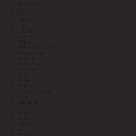
TOSHIBA
Toua
TSC LUCH
Ultraflash
Uniel
UNIVersal
VARTA
VEDA
VEKTOR BATTERY
Vektor Energy
Vergokan
Verlen-Volga
Vivo Luce
Volpe
Voltega
Voltum
Vossloh-Schwabe
Wago
weidmuller
Welrok
Werkel
WOLTA
WRLine
Zitar
ZKabel