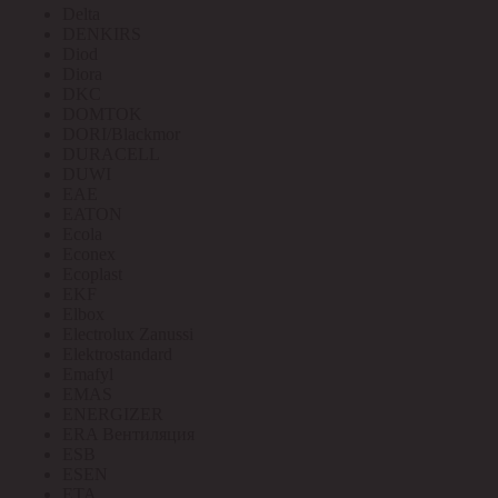
Delta
DENKIRS
Diod
Diora
DKC
DOMTOK
DORI/Blackmor
DURACELL
DUWI
EAE
EATON
Ecola
Econex
Ecoplast
EKF
Elbox
Electrolux Zanussi
Elektrostandard
Emafyl
EMAS
ENERGIZER
ERA Вентиляция
ESB
ESEN
ETA