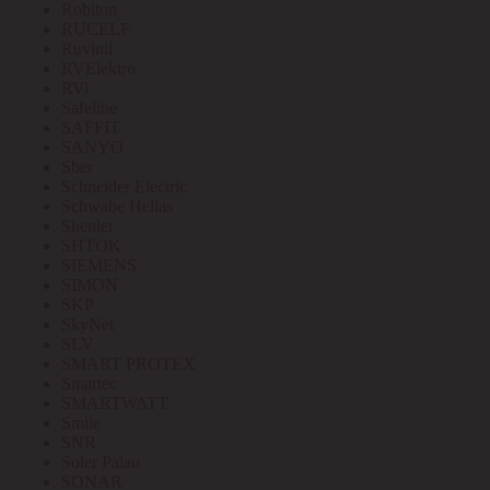
Robiton
RUCELF
Ruvinil
RVElektro
RVi
Safeline
SAFFIT
SANYO
Sber
Schneider Electric
Schwabe Hellas
Shenler
SHTOK
SIEMENS
SIMON
SKP
SkyNet
SLV
SMART PROTEX
Smartec
SMARTWATT
Smile
SNR
Soler Palau
SONAR