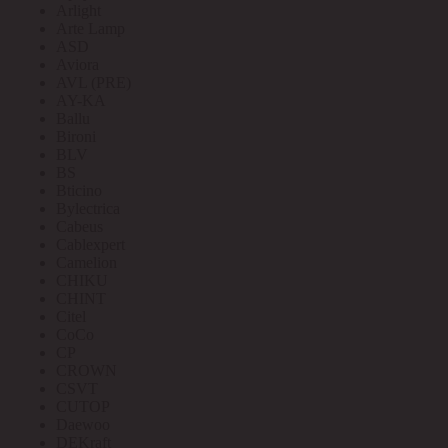
Arlight
Arte Lamp
ASD
Aviora
AVL (PRE)
AY-KA
Ballu
Bironi
BLV
BS
Bticino
Bylectrica
Cabeus
Cablexpert
Camelion
CHIKU
CHINT
Citel
CoCo
CP
CROWN
CSVT
CUTOP
Daewoo
DEKraft