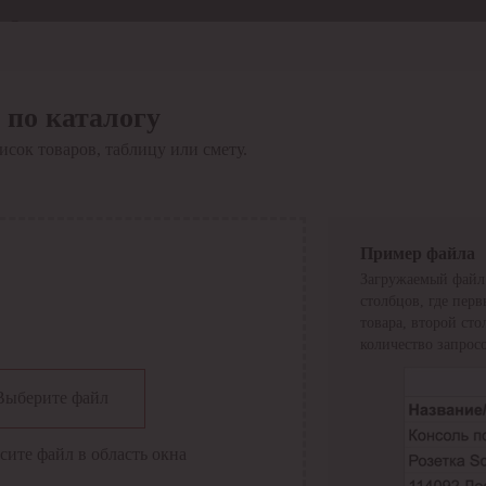
Отдел продаж
8 800 6000-600
Каталог
Акции
 по каталогу
Сервис
исок товаров, таблицу или смету.
Инструкция по работе
с сервисом
Оплата
Сервис ЭДО
Сервис ИТС-КА
Пример файла
Сервис API
Загружаемый файл 
Контакты
О компании
столбцов, где пер
Вход
Регистрация
товара, второй ст
количество запросо
Крупнейший поставщик электро-технической продукции в
Выберите файл
России
Найти
сите файл в область окна
Искать по всем разделам