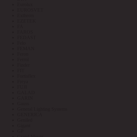
Eurolux
EUROSVET
Extherm
EZETEK
FA
FAROS
FEDAST
Felo
FEMAN
Feron
Ferrol
Finder
FIT
Fortisflex
Freya
FUJI
GALAD
GARIN
Gauss
General Lighting Systems
GENERICA
Geniled
Gigant
GP
Grand Meyer