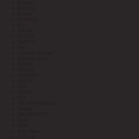
Robiton
RUCELF
Ruvinil
RVElektro
RVi
Safeline
SAFFIT
SANYO
Sber
Schneider Electric
Schwabe Hellas
Shenler
SHTOK
SIEMENS
SIMON
SKP
SkyNet
SLV
SMART PROTEX
Smartec
SMARTWATT
Smile
SNR
Soler Palau
SONAR