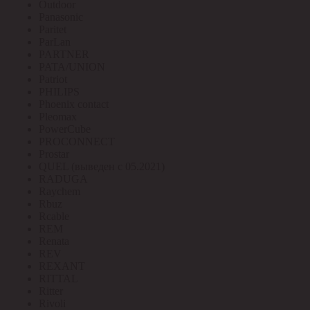
Outdoor
Panasonic
Paritet
ParLan
PARTNER
PATA/UNION
Patriot
PHILIPS
Phoenix contact
Pleomax
PowerCube
PROCONNECT
Prostar
QUEL (выведен с 05.2021)
RADUGA
Raychem
Rbuz
Rcable
REM
Renata
REV
REXANT
RITTAL
Ritter
Rivoli