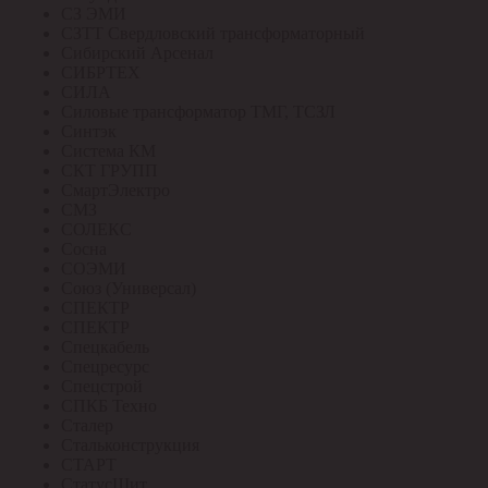
СЗ ЭМИ
СЗТТ Свердловский трансформаторный
Сибирский Арсенал
СИБРТЕХ
СИЛА
Силовые трансформатор ТМГ, ТСЗЛ
Синтэк
Система КМ
СКТ ГРУПП
СмартЭлектро
СМЗ
СОЛЕКС
Сосна
СОЭМИ
Союз (Универсал)
СПЕКТР
СПЕКТР
Спецкабель
Спецресурс
Спецстрой
СПКБ Техно
Сталер
Стальконструкция
СТАРТ
СтатусЩит