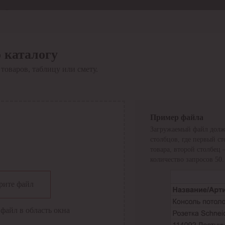
Отдел продаж
8 800 6000-600
Каталог
Акции
 каталогу
Сервис
товаров, таблицу или смету.
Инструкция по работе
с сервисом
Оплата
Сервис ЭДО
Сервис ИТС-КА
Пример файла
Сервис API
Загружаемый файл долж
Контакты
О компании
столбцов, где первый с
Вход
Регистрация
товара, второй столбец
количество запросов 50.
Крупнейший поставщик электро-технической продукции в
рите файл
России
Найти
файл в область окна
Искать по всем разделам