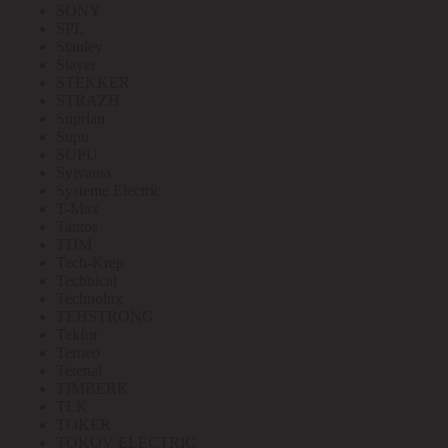
SONY
SPL
Stanley
Stayer
STEKKER
STRAZH
Suprlan
Supu
SUPU
Sylvania
Systeme Electric
T-Max
Tantos
TDM
Tech-Krep
Technical
Technolux
TEHSTRONG
Tekfor
Terneo
Tetenal
TIMBERK
TLK
TOKER
TOKOV ELECTRIC