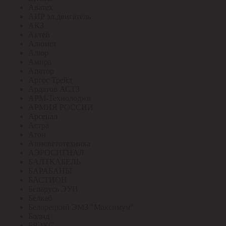
Аватех
АИР эл.двигатель
АКЗ
Актей
Алюмет
Алюр
Амира
Апатор
Аргос Трейд
Ардатов АСТЗ
АРМ-Технолоджи
АРМИЯ РОССИИ
Арсенал
Астра
Атон
Ашасветотехника
АЭРОСИГНАЛ
БАЛТКАБЕЛЬ
БАРАБАНЫ
БАСТИОН
Беларусь ЭУИ
Белкаб
Белорецкий ЭМЗ "Максимум"
Болид
БРЭКС