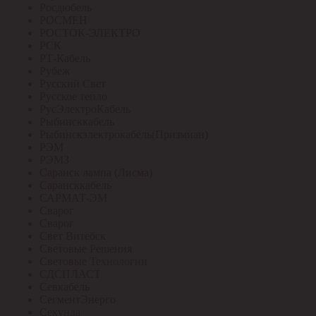
Росдюбель
РОСМЕН
РОСТОК-ЭЛЕКТРО
РСК
РТ-Кабель
Рубеж
Русский Свет
Русское тепло
РусЭлектроКабель
Рыбинсккабель
Рыбинскэлектрокабель(Призмиан)
РЭМ
РЭМЗ
Саранск лампа (Лисма)
Сарансккабель
САРМАТ-ЭМ
Сварог
Сварог
Свет Витебск
Световые Решения
Световые Технологии
СДСПЛАСТ
Севкабель
СегментЭнерго
Секунда