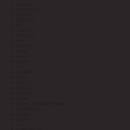
Eurolux
EUROSVET
Extherm
EZETEK
FA
FAROS
FEDAST
Felo
FEMAN
Feron
Ferrol
Finder
FIT
Fortisflex
Freya
FUJI
GALAD
GARIN
Gauss
General Lighting Systems
GENERICA
Geniled
Gigant
GP
Grand Meyer