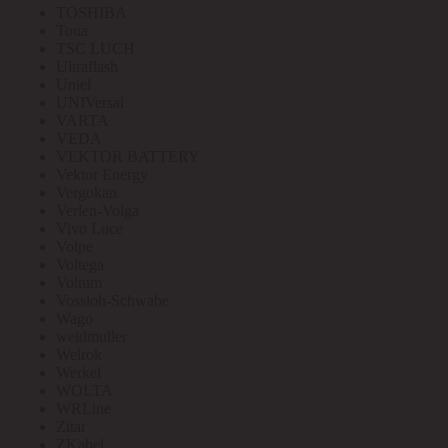
TOSHIBA
Toua
TSC LUCH
Ultraflash
Uniel
UNIVersal
VARTA
VEDA
VEKTOR BATTERY
Vektor Energy
Vergokan
Verlen-Volga
Vivo Luce
Volpe
Voltega
Voltum
Vossloh-Schwabe
Wago
weidmuller
Welrok
Werkel
WOLTA
WRLine
Zitar
ZKabel