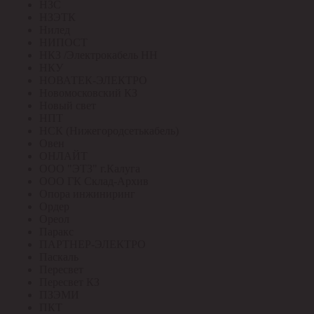
НЗС
НЗЭТК
Нилед
НИПОСТ
НКЗ /Электрокабель НН
НКУ
НОВАТЕК-ЭЛЕКТРО
Новомосковский КЗ
Новый свет
НПТ
НСК (Нижегородсетькабель)
Овен
ОНЛАЙТ
ООО "ЭТЗ" г.Калуга
ООО ГК Склад-Архив
Опора инжиниринг
Ордер
Ореол
Паракс
ПАРТНЕР-ЭЛЕКТРО
Паскаль
Пересвет
Пересвет КЗ
ПЗЭМИ
ПКТ