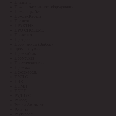
Плазма-Т
Пожарно-охранное оборудование
Пожспецкабель
ПожТехКабель
Полигон
ПРАКТИК
ПРО СИСТЕМС
Провенто
Прогресс
Пром. аккум (Выбор)
пром. аккум-р
Промкабель
Промрукав
Промтехэлектро
Промэко
Псковкабель
ПУЛЬС
ПЭК
ПЭМИ
ПЭНН
РАДИУС
Рекорд
Реле и Автоматика
Ресанта
Реуткабель