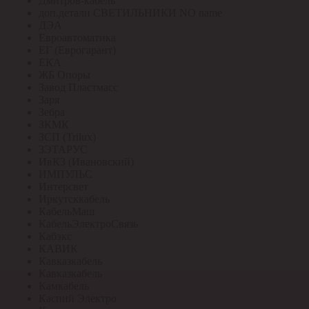
Дмитров-кабель
доп.детали СВЕТИЛЬНИКИ NO name
ДЭА
Евроавтоматика
ЕГ (Еврогарант)
ЕКА
ЖБ Опоры
Завод Пластмасс
Заря
Зебра
ЗКМК
ЗСП (Trilux)
ЗЭТАРУС
ИвКЗ (Ивановский)
ИМПУЛЬС
Интерсвет
Иркутсккабель
КабельМаш
КабельЭлектроСвязь
Кабэкс
КАВИК
Кавказкабель
Кавказкабель
Камкабель
Каспий Электро