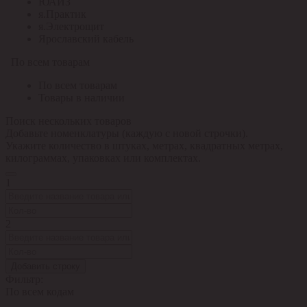
ЮАИЗ
я.Практик
я.Электрощит
Ярославский кабель
По всем товарам
По всем товарам
Товары в наличии
Поиск нескольких товаров
Добавьте номенклатуры (каждую с новой строчки).
Укажите количество в штуках, метрах, квадратных метрах,
килограммах, упаковках или комплектах.
1
2
Добавить строку
Фильтр:
По всем кодам