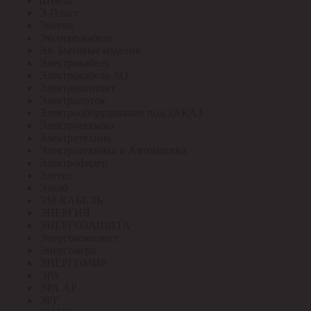
Штиль
Э-Пласт
Экотон
Эксперт-кабель
Эл. Бытовые изделия
Электрокабель
Электрокабель АО
Электроконтакт
Электролоток
Электрооборудование под ЗАКАЗ
Электротехмаш
Электротехник
Электротехника и Автоматика
Электрофидер
Элетех
Элкаб
ЭМ-КАБЕЛЬ
ЭНЕРГИЯ
ЭНЕРГОЗАЩИТА
Энергокомплект
Энергомера
ЭНЕРГОМИР
ЭРА
ЭРА АР
ЭРГ