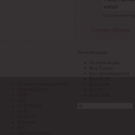
По всем кодам
Поддерживаемые форма
По всем кодам
Код Толедо
Код производителя
Скачать образец
Код РАЭК
Код ETIM
Код РС
Код ЭТМ
По всем кодам
Прочие
По всем кодам
По всем производителям
Код Толедо
Код производителя
Код РАЭК
По всем производителям
Код ETIM
.Systeme Electric
Код РС
ABB
Код ЭТМ
ABL
AGIS Profile
ALB
ALTECO
Ansmann
APC
Apeyron Electrics