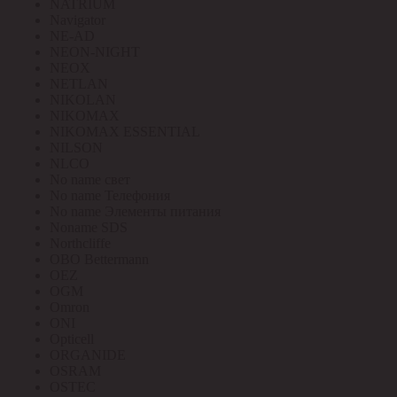
NATRIUM
Navigator
NE-AD
NEON-NIGHT
NEOX
NETLAN
NIKOLAN
NIKOMAX
NIKOMAX ESSENTIAL
NILSON
NLCO
No name свет
No name Телефония
No name Элементы питания
Noname SDS
Northcliffe
OBO Bettermann
OEZ
OGM
Omron
ONI
Opticell
ORGANIDE
OSRAM
OSTEC