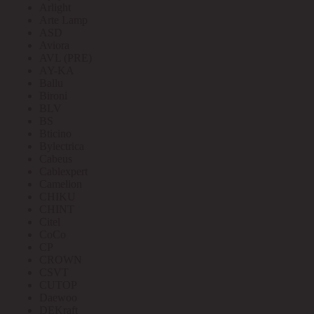
Arlight
Arte Lamp
ASD
Aviora
AVL (PRE)
AY-KA
Ballu
Bironi
BLV
BS
Bticino
Bylectrica
Cabeus
Cablexpert
Camelion
CHIKU
CHINT
Citel
CoCo
CP
CROWN
CSVT
CUTOP
Daewoo
DEKraft