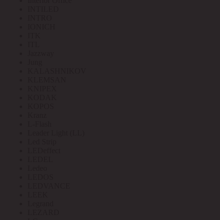
Interior Office
INTILED
INTRO
IONICH
ITK
ITL
Jazzway
Jung
KALASHNIKOV
KLEMSAN
KNIPEX
KODAK
KOPOS
Kranz
L-Flash
Leader Light (LL)
Led Strip
LEDeffect
LEDEL
Ledeo
LEDOS
LEDVANCE
LEEK
Legrand
LEZARD