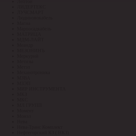
Лептон
ЛИДЕРТЕКС
ЛУЧСМАРТ
Людиновокабель
Магна
Марпосадкабель
МАТРИЦА
МДМ-ЛАЙТ
Меандр
МЕЗОНИНЪ
Меркурий
Метизы
Метэл
Механотроника
МЗВА
МЗЭП
МИР ИНСТРУМЕНТА
МКЗ
МКС
МЛ ГРУПП
Момент
Монэл
Нева
Нева-Транс Комплект
Нефтегорский КЗ ( НКЗ)