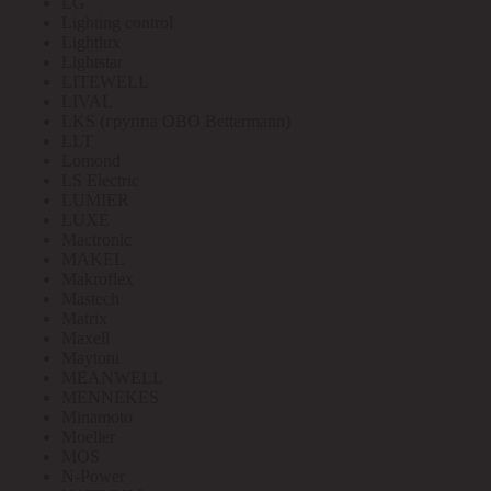
LG
Lighting control
Lightlux
Lightstar
LITEWELL
LIVAL
LKS (группа OBO Bettermann)
LLT
Lomond
LS Electric
LUMIER
LUXE
Mactronic
MAKEL
Makroflex
Mastech
Matrix
Maxell
Maytoni
MEANWELL
MENNEKES
Minamoto
Moeller
MOS
N-Power