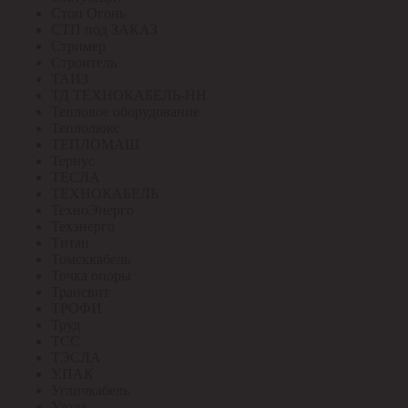
Стоп Огонь
СТП под ЗАКАЗ
Стример
Строитель
ТАИЗ
ТД ТЕХНОКАБЕЛЬ-НН
Тепловое оборудование
Теплолюкс
ТЕПЛОМАШ
Тернус
ТЕСЛА
ТЕХНОКАБЕЛЬ
ТехноЭнерго
Техэнерго
Титан
Томсккабель
Точка опоры
Трансвит
ТРОФИ
Труд
ТСС
ТЭСЛА
У.ПАК
Угличкабель
Узола