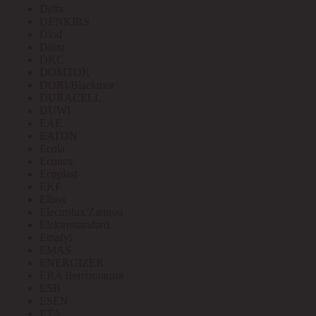
Delta
DENKIRS
Diod
Diora
DKC
DOMTOK
DORI/Blackmor
DURACELL
DUWI
EAE
EATON
Ecola
Econex
Ecoplast
EKF
Elbox
Electrolux Zanussi
Elektrostandard
Emafyl
EMAS
ENERGIZER
ERA Вентиляция
ESB
ESEN
ETA