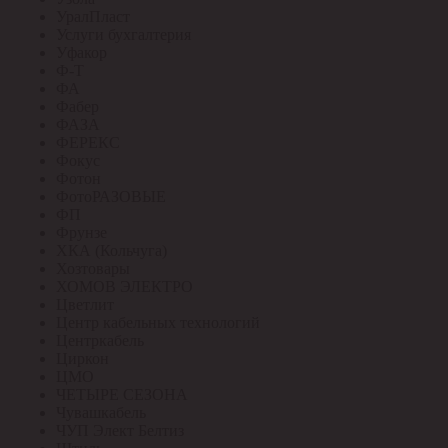
УралПласт
Услуги бухгалтерия
Уфакор
Ф-Т
ФА
Фабер
ФАЗА
ФЕРЕКС
Фокус
Фотон
ФотоРАЗОВЫЕ
ФП
Фрунзе
ХКА (Кольчуга)
Хозтовары
ХОМОВ ЭЛЕКТРО
Цветлит
Центр кабельных технологий
Центркабель
Циркон
ЦМО
ЧЕТЫРЕ СЕЗОНА
Чувашкабель
ЧУП Элект Белтиз