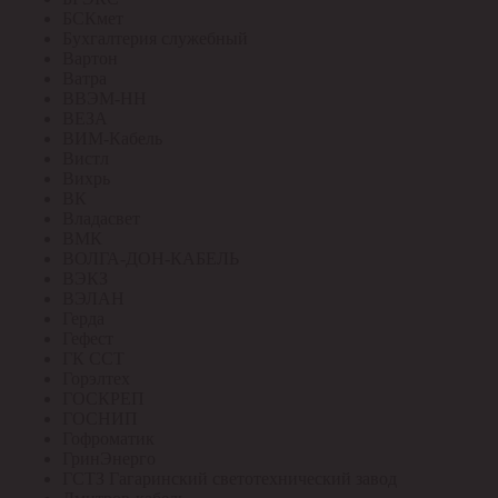
БСКмет
Бухгалтерия служебный
Вартон
Ватра
ВВЭМ-НН
ВЕЗА
ВИМ-Кабель
Вистл
Вихрь
ВК
Владасвет
ВМК
ВОЛГА-ДОН-КАБЕЛЬ
ВЭКЗ
ВЭЛАН
Герда
Гефест
ГК ССТ
Горэлтех
ГОСКРЕП
ГОСНИП
Гофроматик
ГринЭнерго
ГСТЗ Гагаринский светотехнический завод