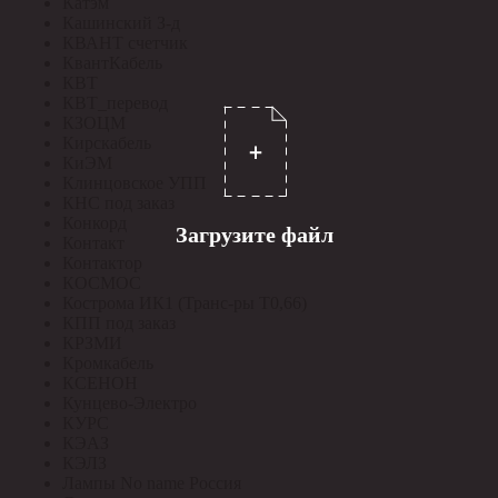
Катэм
Кашинский З-д
КВАНТ счетчик
КвантКабель
КВТ
КВТ_перевод
КЗОЦМ
Кирскабель
КиЭМ
Клинцовское УПП
КНС под заказ
Конкорд
Загрузите файл
Контакт
Контактор
КОСМОС
Кострома ИК1 (Транс-ры Т0,66)
КПП под заказ
КРЗМИ
Кромкабель
КСЕНОН
Кунцево-Электро
КУРС
КЭАЗ
КЭЛЗ
Лампы No name Россия