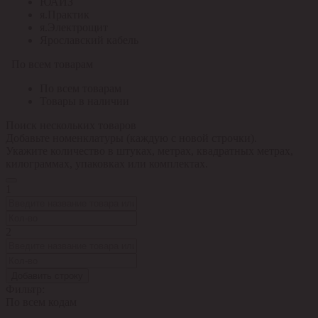
ЮАИЗ
я.Практик
я.Электрощит
Ярославский кабель
По всем товарам
По всем товарам
Товары в наличии
Поиск нескольких товаров
Добавьте номенклатуры (каждую с новой строчки).
Укажите количество в штуках, метрах, квадратных метрах,
килограммах, упаковках или комплектах.
1
2
Добавить строку
Фильтр:
По всем кодам