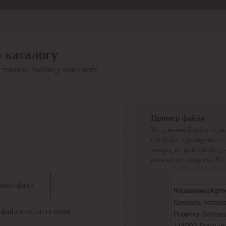
Отдел продаж
8 800 6000-600
Каталог
Акции
 каталогу
Сервис
товаров, таблицу или смету.
Инструкция по работе
с сервисом
Оплата
Сервис ЭДО
Сервис ИТС-КА
Пример файла
Сервис API
Загружаемый файл долж
Контакты
О компании
столбцов, где первый с
Вход
Регистрация
товара, второй столбец
количество запросов 50.
Крупнейший поставщик электро-технической продукции в
рите файл
России
Найти
файл в область окна
Искать по всем разделам