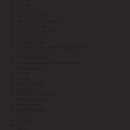
Штиль
Э-Пласт
Экотон
Эксперт-кабель
Эл. Бытовые изделия
Электрокабель
Электрокабель АО
Электроконтакт
Электролоток
Электрооборудование под ЗАКАЗ
Электротехмаш
Электротехник
Электротехника и Автоматика
Электрофидер
Элетех
Элкаб
ЭМ-КАБЕЛЬ
ЭНЕРГИЯ
ЭНЕРГОЗАЩИТА
Энергокомплект
Энергомера
ЭНЕРГОМИР
ЭРА
ЭРА АР
ЭРГ