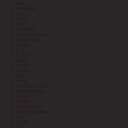
Delta
DENKIRS
Diod
Diora
DKC
DOMTOK
DORI/Blackmor
DURACELL
DUWI
EAE
EATON
Ecola
Econex
Ecoplast
EKF
Elbox
Electrolux Zanussi
Elektrostandard
Emafyl
EMAS
ENERGIZER
ERA Вентиляция
ESB
ESEN
ETA