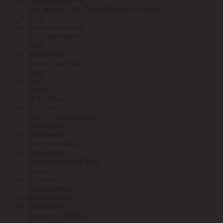
Дмитров-кабель
доп.детали СВЕТИЛЬНИКИ NO name
ДЭА
Евроавтоматика
ЕГ (Еврогарант)
ЕКА
ЖБ Опоры
Завод Пластмасс
Заря
Зебра
ЗКМК
ЗСП (Trilux)
ЗЭТАРУС
ИвКЗ (Ивановский)
ИМПУЛЬС
Интерсвет
Иркутсккабель
КабельМаш
КабельЭлектроСвязь
Кабэкс
КАВИК
Кавказкабель
Кавказкабель
Камкабель
Каспий Электро