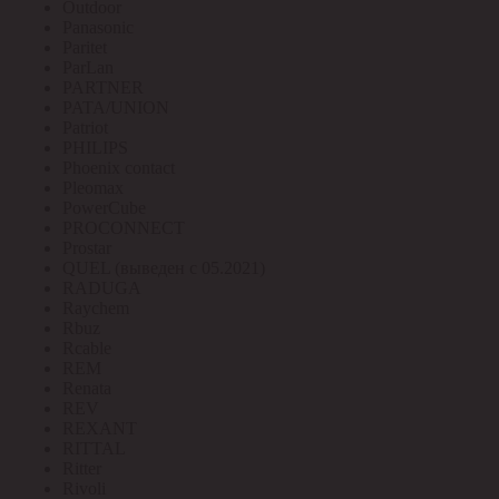
Outdoor
Panasonic
Paritet
ParLan
PARTNER
PATA/UNION
Patriot
PHILIPS
Phoenix contact
Pleomax
PowerCube
PROCONNECT
Prostar
QUEL (выведен с 05.2021)
RADUGA
Raychem
Rbuz
Rcable
REM
Renata
REV
REXANT
RITTAL
Ritter
Rivoli