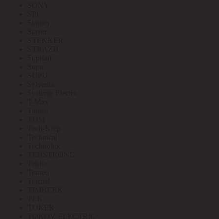
SONY
SPL
Stanley
Stayer
STEKKER
STRAZH
Suprlan
Supu
SUPU
Sylvania
Systeme Electric
T-Max
Tantos
TDM
Tech-Krep
Technical
Technolux
TEHSTRONG
Tekfor
Terneo
Tetenal
TIMBERK
TLK
TOKER
TOKOV ELECTRIC