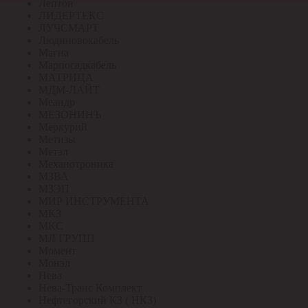
Лептон
ЛИДЕРТЕКС
ЛУЧСМАРТ
Людиновокабель
Магна
Марпосадкабель
МАТРИЦА
МДМ-ЛАЙТ
Меандр
МЕЗОНИНЪ
Меркурий
Метизы
Метэл
Механотроника
МЗВА
МЗЭП
МИР ИНСТРУМЕНТА
МКЗ
МКС
МЛ ГРУПП
Момент
Монэл
Нева
Нева-Транс Комплект
Нефтегорский КЗ ( НКЗ)