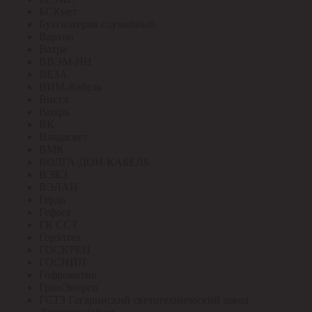
БСКмет
Бухгалтерия служебный
Вартон
Ватра
ВВЭМ-НН
ВЕЗА
ВИМ-Кабель
Вистл
Вихрь
ВК
Владасвет
ВМК
ВОЛГА-ДОН-КАБЕЛЬ
ВЭКЗ
ВЭЛАН
Герда
Гефест
ГК ССТ
Горэлтех
ГОСКРЕП
ГОСНИП
Гофроматик
ГринЭнерго
ГСТЗ Гагаринский светотехнический завод