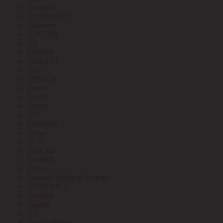
Eurolux
EUROSVET
Extherm
EZETEK
FA
FAROS
FEDAST
Felo
FEMAN
Feron
Ferrol
Finder
FIT
Fortisflex
Freya
FUJI
GALAD
GARIN
Gauss
General Lighting Systems
GENERICA
Geniled
Gigant
GP
Grand Meyer