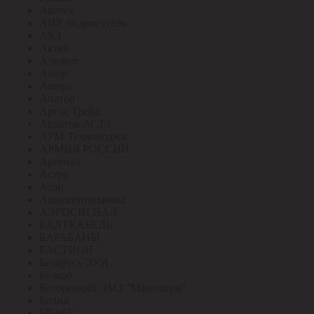
Аватех
АИР эл.двигатель
АКЗ
Актей
Алюмет
Алюр
Амира
Апатор
Аргос Трейд
Ардатов АСТЗ
АРМ-Технолоджи
АРМИЯ РОССИИ
Арсенал
Астра
Атон
Ашасветотехника
АЭРОСИГНАЛ
БАЛТКАБЕЛЬ
БАРАБАНЫ
БАСТИОН
Беларусь ЭУИ
Белкаб
Белорецкий ЭМЗ "Максимум"
Болид
БРЭКС