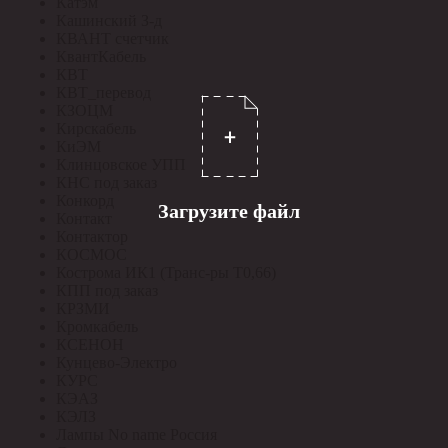
Катэм
Кашинский З-д
КВАНТ счетчик
КвантКабель
КВТ
КВТ_перевод
КЗОЦМ
Кирскабель
КиЭМ
Клинцовское УПП
КНС под заказ
Конкорд
Загрузите файл
Контакт
Контактор
КОСМОС
Кострома ИК1 (Транс-ры Т0,66)
КПП под заказ
КРЗМИ
Кромкабель
КСЕНОН
Кунцево-Электро
КУРС
КЭАЗ
КЭЛЗ
Лампы No name Россия