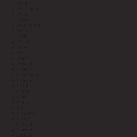
Arlight
Arte Lamp
ASD
Aviora
AVL (PRE)
AY-KA
Ballu
Bironi
BLV
BS
Bticino
Bylectrica
Cabeus
Cablexpert
Camelion
CHIKU
CHINT
Citel
CoCo
CP
CROWN
CSVT
CUTOP
Daewoo
DEKraft