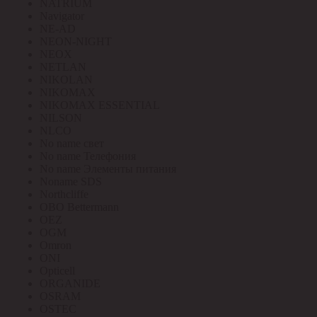
NATRIUM
Navigator
NE-AD
NEON-NIGHT
NEOX
NETLAN
NIKOLAN
NIKOMAX
NIKOMAX ESSENTIAL
NILSON
NLCO
No name свет
No name Телефония
No name Элементы питания
Noname SDS
Northcliffe
OBO Bettermann
OEZ
OGM
Omron
ONI
Opticell
ORGANIDE
OSRAM
OSTEC