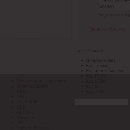
По всем кодам
Поддерживаемые форма
По всем кодам
Код Толедо
Код производителя
Скачать образец
Код РАЭК
Код ETIM
Код РС
Код ЭТМ
По всем кодам
Прочие
По всем кодам
По всем производителям
Код Толедо
Код производителя
Код РАЭК
По всем производителям
Код ETIM
.Systeme Electric
Код РС
ABB
Код ЭТМ
ABL
AGIS Profile
ALB
ALTECO
Ansmann
APC
Apeyron Electrics