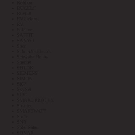
Robiton
RUCELF
Ruvinil
RVElektro
RVi
Safeline
SAFFIT
SANYO
Sber
Schneider Electric
Schwabe Hellas
Shenler
SHTOK
SIEMENS
SIMON
SKP
SkyNet
SLV
SMART PROTEX
Smartec
SMARTWATT
Smile
SNR
Soler Palau
SONAR