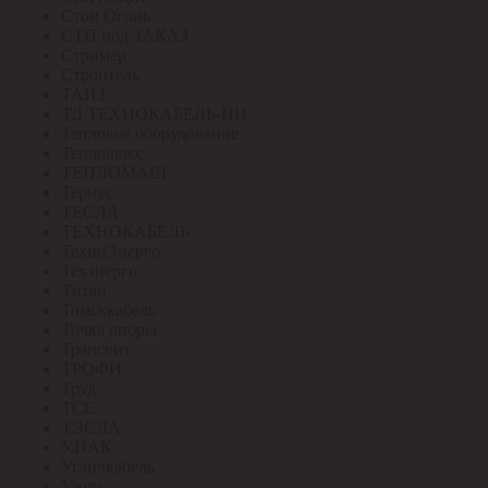
Стоп Огонь
СТП под ЗАКАЗ
Стример
Строитель
ТАИЗ
ТД ТЕХНОКАБЕЛЬ-НН
Тепловое оборудование
Теплолюкс
ТЕПЛОМАШ
Тернус
ТЕСЛА
ТЕХНОКАБЕЛЬ
ТехноЭнерго
Техэнерго
Титан
Томсккабель
Точка опоры
Трансвит
ТРОФИ
Труд
ТСС
ТЭСЛА
У.ПАК
Угличкабель
Узола