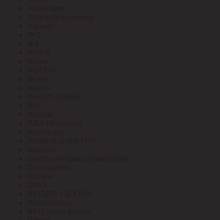
УралПласт
Услуги бухгалтерия
Уфакор
Ф-Т
ФА
ФАZА
Фабер
ФЕРЕКС
Фокус
Фотон
ФотоРАЗОВЫЕ
ФП
Фрунзе
ХКА (Кольчуга)
Хозтовары
ХОМОВ ЭЛЕКТРО
Цветлит
Центр кабельных технологий
Центркабель
Циркон
ЦМО
ЧЕТЫРЕ СЕЗОНА
Чувашкабель
ЧУП Элект Белтиз