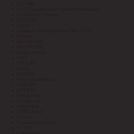
СЗ ЭМИ
СЗТТ Свердловский трансформаторный
Сибирский Арсенал
СИБРТЕХ
СИЛА
Силовые трансформатор ТМГ, ТСЗЛ
Синтэк
Система КМ
СКТ ГРУПП
СмартЭлектро
СМЗ
СОЛЕКС
Сосна
СОЭМИ
Союз (Универсал)
СПЕКТР
СПЕКТР
Спецкабель
Спецресурс
Спецстрой
СПКБ Техно
Сталер
Стальконструкция
СТАРТ
СтатусЩит