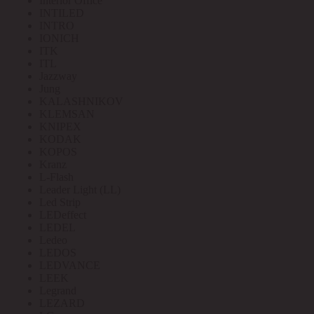
Interior Office
INTILED
INTRO
IONICH
ITK
ITL
Jazzway
Jung
KALASHNIKOV
KLEMSAN
KNIPEX
KODAK
KOPOS
Kranz
L-Flash
Leader Light (LL)
Led Strip
LEDeffect
LEDEL
Ledeo
LEDOS
LEDVANCE
LEEK
Legrand
LEZARD