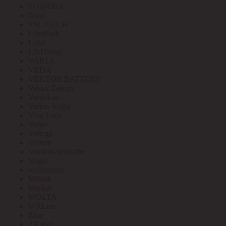
TOSHIBA
Toua
TSC LUCH
Ultraflash
Uniel
UNIVersal
VARTA
VEDA
VEKTOR BATTERY
Vektor Energy
Vergokan
Verlen-Volga
Vivo Luce
Volpe
Voltega
Voltum
Vossloh-Schwabe
Wago
weidmuller
Welrok
Werkel
WOLTA
WRLine
Zitar
ZKabel