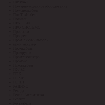
Плазма-Т
Пожарно-охранное оборудование
Пожспецкабель
ПожТехКабель
Полигон
ПРАКТИК
ПРО СИСТЕМС
Провенто
Прогресс
Пром. аккум (Выбор)
пром. аккум-р
Промкабель
Промрукав
Промтехэлектро
Промэко
Псковкабель
ПУЛЬС
ПЭК
ПЭМИ
ПЭНН
РАДИУС
Рекорд
Реле и Автоматика
Ресанта
Реуткабель