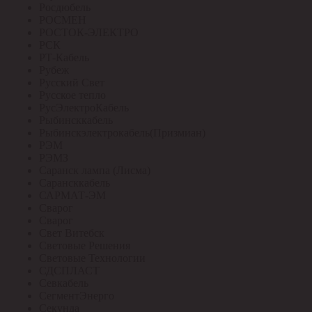
Росдюбель
РОСМЕН
РОСТОК-ЭЛЕКТРО
РСК
РТ-Кабель
Рубеж
Русский Свет
Русское тепло
РусЭлектроКабель
Рыбинсккабель
Рыбинскэлектрокабель(Призмиан)
РЭМ
РЭМЗ
Саранск лампа (Лисма)
Сарансккабель
САРМАТ-ЭМ
Сварог
Сварог
Свет Витебск
Световые Решения
Световые Технологии
СДСПЛАСТ
Севкабель
СегментЭнерго
Секунда