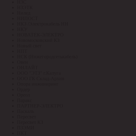
НЗС
НЗЭТК
Нилед
НИПОСТ
НКЗ /Электрокабель НН
НКУ
НОВАТЕК-ЭЛЕКТРО
Новомосковский КЗ
Новый свет
НПТ
НСК (Нижегородсетькабель)
Овен
ОНЛАЙТ
ООО "ЭТЗ" г.Калуга
ООО ГК Склад-Архив
Опора инжиниринг
Ордер
Ореол
Паракс
ПАРТНЕР-ЭЛЕКТРО
Паскаль
Пересвет
Пересвет КЗ
ПЗЭМИ
ПКТ