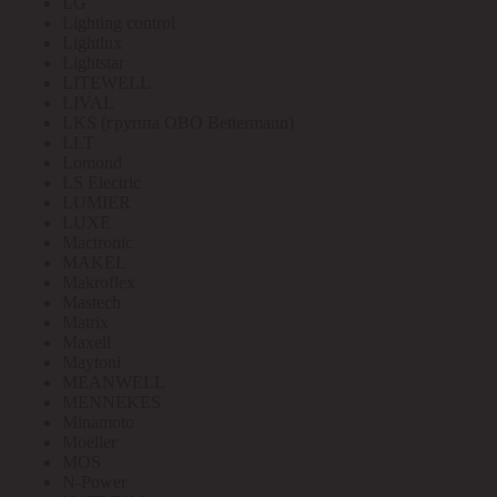
LG
Lighting control
Lightlux
Lightstar
LITEWELL
LIVAL
LKS (группа OBO Bettermann)
LLT
Lomond
LS Electric
LUMIER
LUXE
Mactronic
MAKEL
Makroflex
Mastech
Matrix
Maxell
Maytoni
MEANWELL
MENNEKES
Minamoto
Moeller
MOS
N-Power