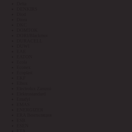
Delta
DENKIRS
Diod
Diora
DKC
DOMTOK
DORI/Blackmor
DURACELL
DUWI
EAE
EATON
Ecola
Econex
Ecoplast
EKF
Elbox
Electrolux Zanussi
Elektrostandard
Emafyl
EMAS
ENERGIZER
ERA Вентиляция
ESB
ESEN
ETA