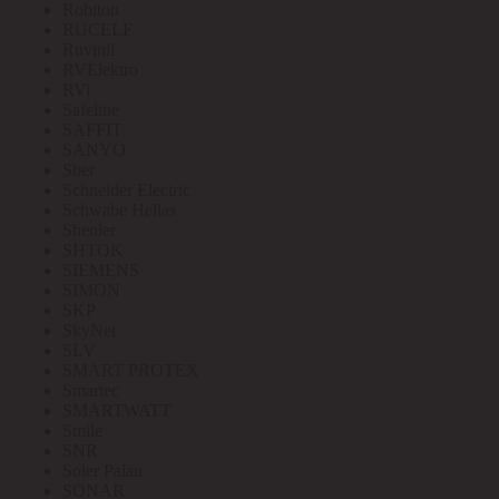
Robiton
RUCELF
Ruvinil
RVElektro
RVi
Safeline
SAFFIT
SANYO
Sber
Schneider Electric
Schwabe Hellas
Shenler
SHTOK
SIEMENS
SIMON
SKP
SkyNet
SLV
SMART PROTEX
Smartec
SMARTWATT
Smile
SNR
Soler Palau
SONAR