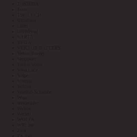
TOSHIBA
Toua
TSC LUCH
Ultraflash
Uniel
UNIVersal
VARTA
VEDA
VEKTOR BATTERY
Vektor Energy
Vergokan
Verlen-Volga
Vivo Luce
Volpe
Voltega
Voltum
Vossloh-Schwabe
Wago
weidmuller
Welrok
Werkel
WOLTA
WRLine
Zitar
ZKabel