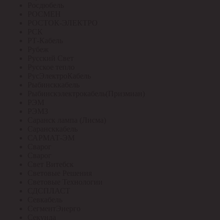
Росдюбель
РОСМЕН
РОСТОК-ЭЛЕКТРО
РСК
РТ-Кабель
Рубеж
Русский Свет
Русское тепло
РусЭлектроКабель
Рыбинсккабель
Рыбинскэлектрокабель(Призмиан)
РЭМ
РЭМЗ
Саранск лампа (Лисма)
Сарансккабель
САРМАТ-ЭМ
Сварог
Сварог
Свет Витебск
Световые Решения
Световые Технологии
СДСПЛАСТ
Севкабель
СегментЭнерго
Секунда