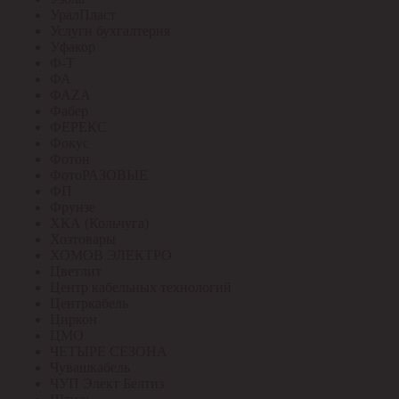
УралПласт
Услуги бухгалтерия
Уфакор
Ф-Т
ФА
ФАZА
Фабер
ФЕРЕКС
Фокус
Фотон
ФотоРАЗОВЫЕ
ФП
Фрунзе
ХКА (Кольчуга)
Хозтовары
ХОМОВ ЭЛЕКТРО
Цветлит
Центр кабельных технологий
Центркабель
Циркон
ЦМО
ЧЕТЫРЕ СЕЗОНА
Чувашкабель
ЧУП Элект Белтиз