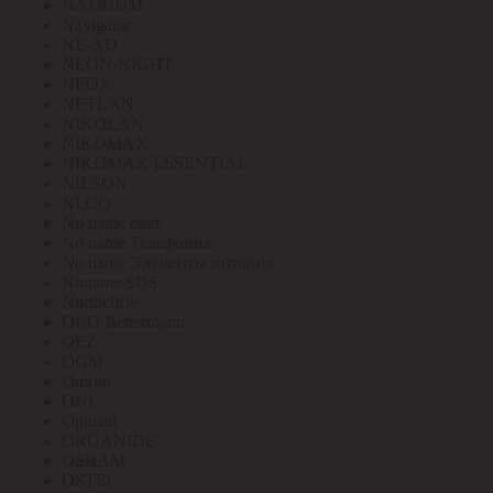
NATRIUM
Navigator
NE-AD
NEON-NIGHT
NEOX
NETLAN
NIKOLAN
NIKOMAX
NIKOMAX ESSENTIAL
NILSON
NLCO
No name свет
No name Телефония
No name Элементы питания
Noname SDS
Northcliffe
OBO Bettermann
OEZ
OGM
Omron
ONI
Opticell
ORGANIDE
OSRAM
OSTEC