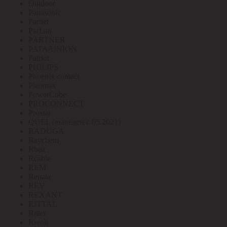
Outdoor
Panasonic
Paritet
ParLan
PARTNER
PATA/UNION
Patriot
PHILIPS
Phoenix contact
Pleomax
PowerCube
PROCONNECT
Prostar
QUEL (выведен с 05.2021)
RADUGA
Raychem
Rbuz
Rcable
REM
Renata
REV
REXANT
RITTAL
Ritter
Rivoli