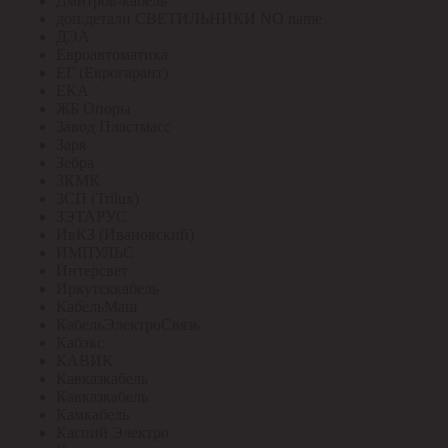
Дмитров-кабель
доп.детали СВЕТИЛЬНИКИ NO name
ДЭА
Евроавтоматика
ЕГ (Еврогарант)
ЕКА
ЖБ Опоры
Завод Пластмасс
Заря
Зебра
ЗКМК
ЗСП (Trilux)
ЗЭТАРУС
ИвКЗ (Ивановский)
ИМПУЛЬС
Интерсвет
Иркутсккабель
КабельМаш
КабельЭлектроСвязь
Кабэкс
КАВИК
Кавказкабель
Кавказкабель
Камкабель
Каспий Электро