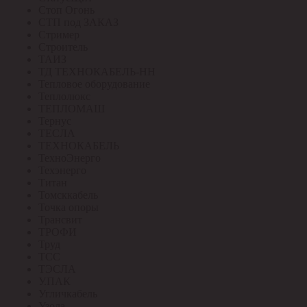
Стоп Огонь
СТП под ЗАКАЗ
Стример
Строитель
ТАИЗ
ТД ТЕХНОКАБЕЛЬ-НН
Тепловое оборудование
Теплолюкс
ТЕПЛОМАШ
Тернус
ТЕСЛА
ТЕХНОКАБЕЛЬ
ТехноЭнерго
Техэнерго
Титан
Томсккабель
Точка опоры
Трансвит
ТРОФИ
Труд
ТСС
ТЭСЛА
У.ПАК
Угличкабель
Узола