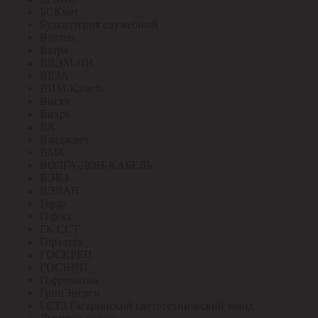
БСКмет
Бухгалтерия служебный
Вартон
Ватра
ВВЭМ-НН
ВЕЗА
ВИМ-Кабель
Вистл
Вихрь
ВК
Владасвет
ВМК
ВОЛГА-ДОН-КАБЕЛЬ
ВЭКЗ
ВЭЛАН
Герда
Гефест
ГК ССТ
Горэлтех
ГОСКРЕП
ГОСНИП
Гофроматик
ГринЭнерго
ГСТЗ Гагаринский светотехнический завод