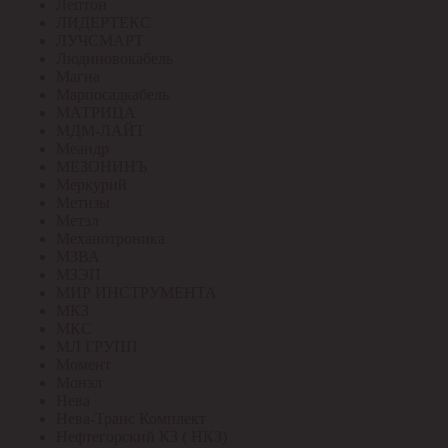
Лептон
ЛИДЕРТЕКС
ЛУЧСМАРТ
Людиновокабель
Магна
Марпосадкабель
МАТРИЦА
МДМ-ЛАЙТ
Меандр
МЕЗОНИНЪ
Меркурий
Метизы
Метэл
Механотроника
МЗВА
МЗЭП
МИР ИНСТРУМЕНТА
МКЗ
МКС
МЛ ГРУПП
Момент
Монэл
Нева
Нева-Транс Комплект
Нефтегорский КЗ ( НКЗ)