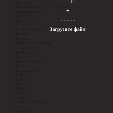
Плазма-Т
Пожарно-охранное оборудование
Пожспецкабель
ПожТехКабель
Полигон
ПРАКТИК
Загрузите файл
ПРО СИСТЕМС
Провенто
Прогресс
Пром. аккум (Выбор)
пром. аккум-р
Промкабель
Промрукав
Промтехэлектро
Промэко
Псковкабель
ПУЛЬС
ПЭК
ПЭМИ
ПЭНН
РАДИУС
Рекорд
Реле и Автоматика
Ресанта
Реуткабель