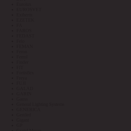
Eurolux
EUROSVET
Extherm
EZETEK
FA
FAROS
FEDAST
Felo
FEMAN
Feron
Ferrol
Finder
FIT
Fortisflex
Freya
FUJI
GALAD
GARIN
Gauss
General Lighting Systems
GENERICA
Geniled
Gigant
GP
Grand Meyer