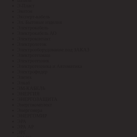
Штиль
Э-Пласт
Экотон
Эксперт-кабель
Эл. Бытовые изделия
Электрокабель
Электрокабель АО
Электроконтакт
Электролоток
Электрооборудование под ЗАКАЗ
Электротехмаш
Электротехник
Электротехника и Автоматика
Электрофидер
Элетех
Элкаб
ЭМ-КАБЕЛЬ
ЭНЕРГИЯ
ЭНЕРГОЗАЩИТА
Энергокомплект
Энергомера
ЭНЕРГОМИР
ЭРА
ЭРА АР
ЭРГ