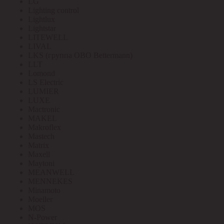
LG
Lighting control
Lightlux
Lightstar
LITEWELL
LIVAL
LKS (группа OBO Bettermann)
LLT
Lomond
LS Electric
LUMIER
LUXE
Mactronic
MAKEL
Makroflex
Mastech
Matrix
Maxell
Maytoni
MEANWELL
MENNEKES
Minamoto
Moeller
MOS
N-Power