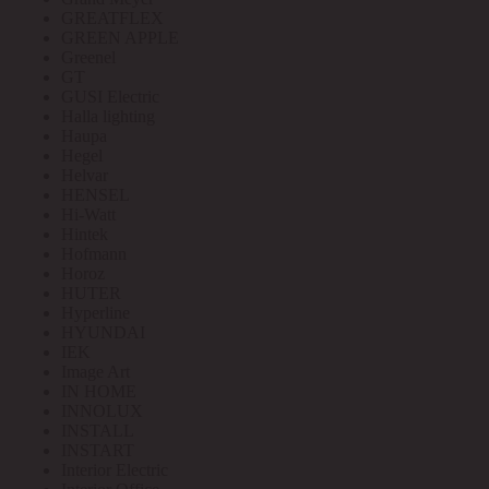
GREATFLEX
GREEN APPLE
Greenel
GT
GUSI Electric
Halla lighting
Haupa
Hegel
Helvar
HENSEL
Hi-Watt
Hintek
Hofmann
Horoz
HUTER
Hyperline
HYUNDAI
IEK
Image Art
IN HOME
INNOLUX
INSTALL
INSTART
Interior Electric