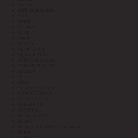
Аватех
АИР эл.двигатель
АКЗ
Актей
Алюмет
Алюр
Амира
Апатор
Аргос Трейд
Ардатов АСТЗ
АРМ-Технолоджи
АРМИЯ РОССИИ
Арсенал
Астра
Атон
Ашасветотехника
АЭРОСИГНАЛ
БАЛТКАБЕЛЬ
БАРАБАНЫ
БАСТИОН
Беларусь ЭУИ
Белкаб
Белорецкий ЭМЗ "Максимум"
Болид
БРЭКС