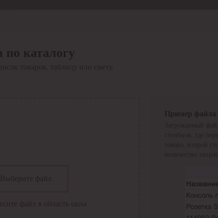
Отдел продаж
8 800 6000-600
Каталог
Акции
 по каталогу
Сервис
писок товаров, таблицу или смету.
Инструкция по работе
с сервисом
Оплата
Сервис ЭДО
Сервис ИТС-КА
Пример файла
Сервис API
Загружаемый файл
Контакты
О компании
столбцов, где пе
Вход
Регистрация
товара, второй с
количество запрос
Крупнейший поставщик электро-технической продукции в
Выберите файл
России
Найти
есите файл в область окна
Искать по всем разделам