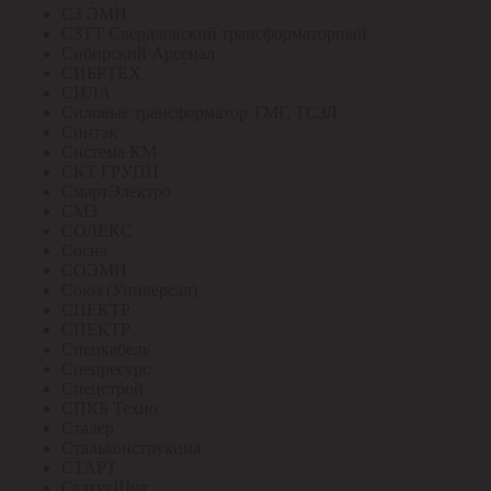
СЗ ЭМИ
СЗТТ Свердловский трансформаторный
Сибирский Арсенал
СИБРТЕХ
СИЛА
Силовые трансформатор ТМГ, ТСЗЛ
Синтэк
Система КМ
СКТ ГРУПП
СмартЭлектро
СМЗ
СОЛЕКС
Сосна
СОЭМИ
Союз (Универсал)
СПЕКТР
СПЕКТР
Спецкабель
Спецресурс
Спецстрой
СПКБ Техно
Сталер
Стальконструкция
СТАРТ
СтатусЩит