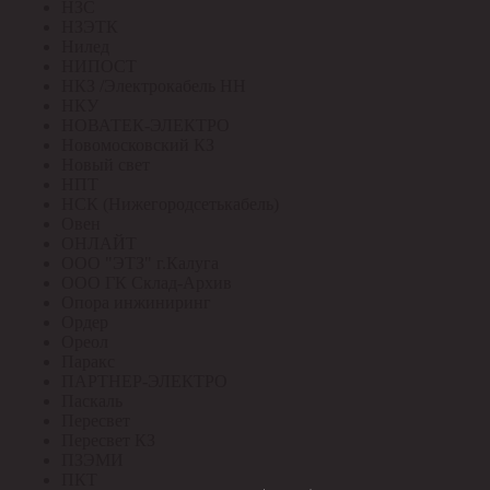
НЗС
НЗЭТК
Нилед
НИПОСТ
НКЗ /Электрокабель НН
НКУ
НОВАТЕК-ЭЛЕКТРО
Новомосковский КЗ
Новый свет
НПТ
НСК (Нижегородсетькабель)
Овен
ОНЛАЙТ
ООО "ЭТЗ" г.Калуга
ООО ГК Склад-Архив
Опора инжиниринг
Ордер
Ореол
Паракс
ПАРТНЕР-ЭЛЕКТРО
Паскаль
Пересвет
Пересвет КЗ
ПЗЭМИ
ПКТ