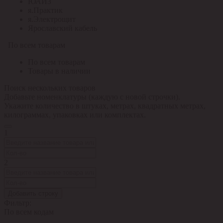
ЮАИЗ
я.Практик
я.Электрощит
Ярославский кабель
По всем товарам
По всем товарам
Товары в наличии
Поиск нескольких товаров
Добавьте номенклатуры (каждую с новой строчки).
Укажите количество в штуках, метрах, квадратных метрах,
килограммах, упаковках или комплектах.
1
2
Добавить строку
Фильтр:
По всем кодам