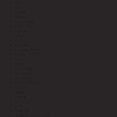
SONY
SPL
Stanley
Stayer
STEKKER
STRAZH
Suprlan
Supu
SUPU
Sylvania
Systeme Electric
T-Max
Tantos
TDM
Tech-Krep
Technical
Technolux
TEHSTRONG
Tekfor
Terneo
Tetenal
TIMBERK
TLK
TOKER
TOKOV ELECTRIC