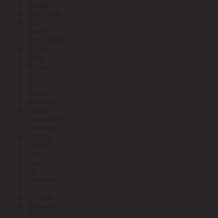
Arlight
Arte Lamp
ASD
Aviora
AVL (PRE)
AY-KA
Ballu
Bironi
BLV
BS
Bticino
Bylectrica
Cabeus
Cablexpert
Camelion
CHIKU
CHINT
Citel
CoCo
CP
CROWN
CSVT
CUTOP
Daewoo
DEKraft