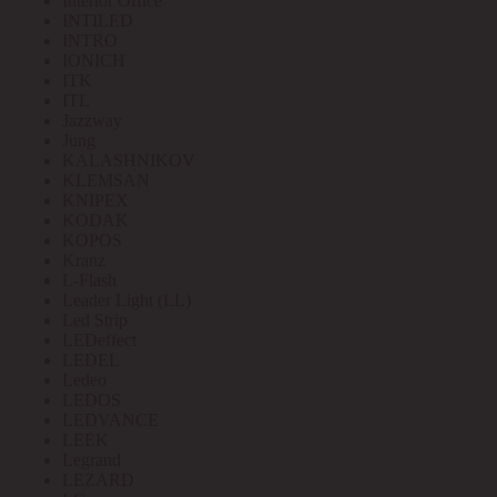
Interior Office
INTILED
INTRO
IONICH
ITK
ITL
Jazzway
Jung
KALASHNIKOV
KLEMSAN
KNIPEX
KODAK
KOPOS
Kranz
L-Flash
Leader Light (LL)
Led Strip
LEDeffect
LEDEL
Ledeo
LEDOS
LEDVANCE
LEEK
Legrand
LEZARD