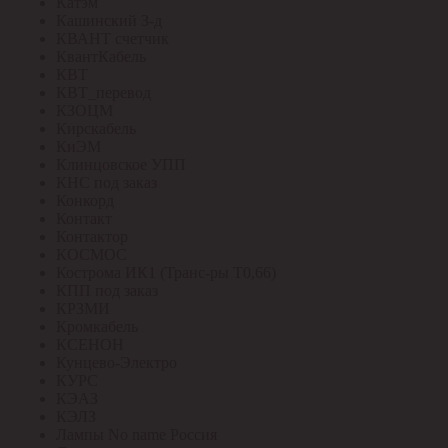
Катэм
Кашинский З-д
КВАНТ счетчик
КвантКабель
КВТ
КВТ_перевод
КЗОЦМ
Кирскабель
КиЭМ
Клинцовское УПП
КНС под заказ
Конкорд
Контакт
Контактор
КОСМОС
Кострома ИК1 (Транс-ры Т0,66)
КПП под заказ
КРЗМИ
Кромкабель
КСЕНОН
Кунцево-Электро
КУРС
КЭАЗ
КЭЛЗ
Лампы No name Россия