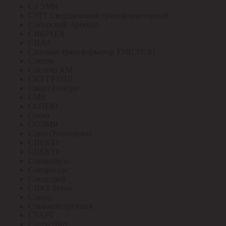
СЗ ЭМИ
СЗТТ Свердловский трансформаторный
Сибирский Арсенал
СИБРТЕХ
СИЛА
Силовые трансформатор ТМГ, ТСЗЛ
Синтэк
Система КМ
СКТ ГРУПП
СмартЭлектро
СМЗ
СОЛЕКС
Сосна
СОЭМИ
Союз (Универсал)
СПЕКТР
СПЕКТР
Спецкабель
Спецресурс
Спецстрой
СПКБ Техно
Сталер
Стальконструкция
СТАРТ
СтатусЩит