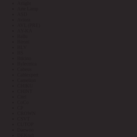
Arlight
Arte Lamp
ASD
Aviora
AVL (PRE)
AY-KA
Ballu
Bironi
BLV
BS
Bticino
Bylectrica
Cabeus
Cablexpert
Camelion
CHIKU
CHINT
Citel
CoCo
CP
CROWN
CSVT
CUTOP
Daewoo
DEKraft