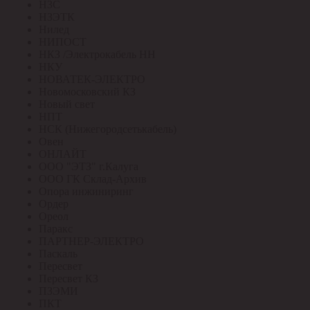
НЗС
НЗЭТК
Нилед
НИПОСТ
НКЗ /Электрокабель НН
НКУ
НОВАТЕК-ЭЛЕКТРО
Новомосковский КЗ
Новый свет
НПТ
НСК (Нижегородсетькабель)
Овен
ОНЛАЙТ
ООО "ЭТЗ" г.Калуга
ООО ГК Склад-Архив
Опора инжиниринг
Ордер
Ореол
Паракс
ПАРТНЕР-ЭЛЕКТРО
Паскаль
Пересвет
Пересвет КЗ
ПЗЭМИ
ПКТ