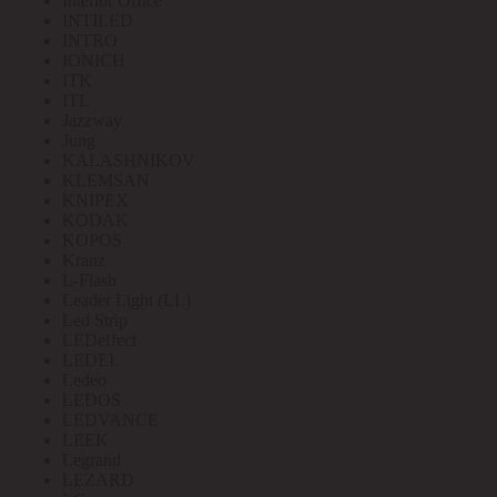
Interior Office
INTILED
INTRO
IONICH
ITK
ITL
Jazzway
Jung
KALASHNIKOV
KLEMSAN
KNIPEX
KODAK
KOPOS
Kranz
L-Flash
Leader Light (LL)
Led Strip
LEDeffect
LEDEL
Ledeo
LEDOS
LEDVANCE
LEEK
Legrand
LEZARD