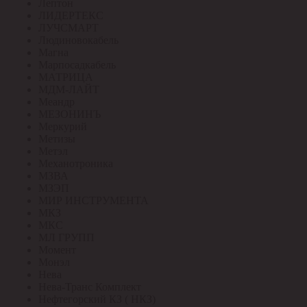
Лептон
ЛИДЕРТЕКС
ЛУЧСМАРТ
Людиновокабель
Магна
Марпосадкабель
МАТРИЦА
МДМ-ЛАЙТ
Меандр
МЕЗОНИНЪ
Меркурий
Метизы
Метэл
Механотроника
МЗВА
МЗЭП
МИР ИНСТРУМЕНТА
МКЗ
МКС
МЛ ГРУПП
Момент
Монэл
Нева
Нева-Транс Комплект
Нефтегорский КЗ ( НКЗ)