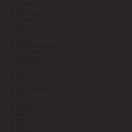
TOSHIBA
Toua
TSC LUCH
Ultraflash
Uniel
UNIVersal
VARTA
VEDA
VEKTOR BATTERY
Vektor Energy
Vergokan
Verlen-Volga
Vivo Luce
Volpe
Voltega
Voltum
Vossloh-Schwabe
Wago
weidmuller
Welrok
Werkel
WOLTA
WRLine
Zitar
ZKabel