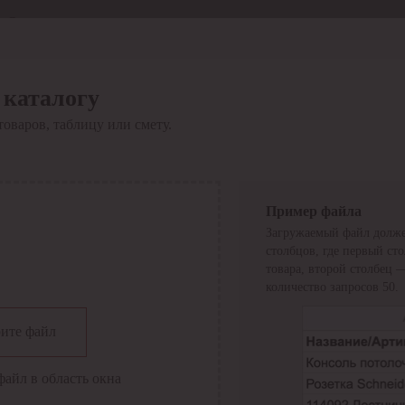
Отдел продаж
8 800 6000-600
Каталог
Акции
 каталогу
Сервис
товаров, таблицу или смету.
Инструкция по работе
с сервисом
Оплата
Сервис ЭДО
Сервис ИТС-КА
Пример файла
Сервис API
Загружаемый файл долже
Контакты
О компании
столбцов, где первый ст
Вход
Регистрация
товара, второй столбец 
количество запросов 50.
Крупнейший поставщик электро-технической продукции в
ите файл
России
Найти
файл в область окна
Искать по всем разделам