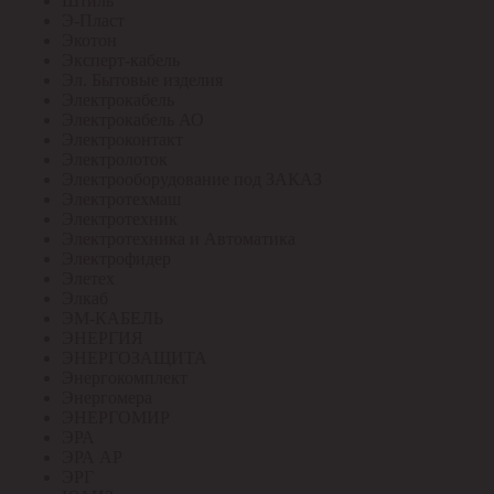
Штиль
Э-Пласт
Экотон
Эксперт-кабель
Эл. Бытовые изделия
Электрокабель
Электрокабель АО
Электроконтакт
Электролоток
Электрооборудование под ЗАКАЗ
Электротехмаш
Электротехник
Электротехника и Автоматика
Электрофидер
Элетех
Элкаб
ЭМ-КАБЕЛЬ
ЭНЕРГИЯ
ЭНЕРГОЗАЩИТА
Энергокомплект
Энергомера
ЭНЕРГОМИР
ЭРА
ЭРА АР
ЭРГ