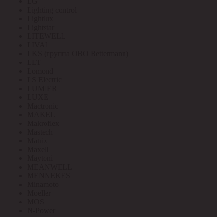
LG
Lighting control
Lightlux
Lightstar
LITEWELL
LIVAL
LKS (группа OBO Bettermann)
LLT
Lomond
LS Electric
LUMIER
LUXE
Mactronic
MAKEL
Makroflex
Mastech
Matrix
Maxell
Maytoni
MEANWELL
MENNEKES
Minamoto
Moeller
MOS
N-Power