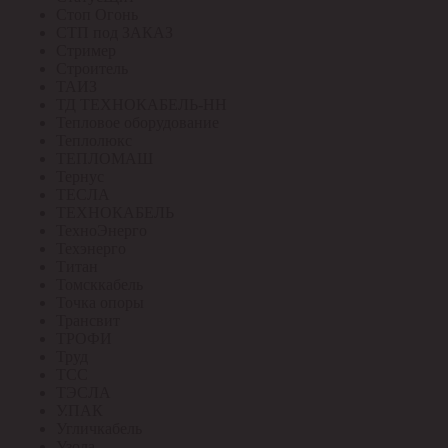
Стоп Огонь
СТП под ЗАКАЗ
Стример
Строитель
ТАИЗ
ТД ТЕХНОКАБЕЛЬ-НН
Тепловое оборудование
Теплолюкс
ТЕПЛОМАШ
Тернус
ТЕСЛА
ТЕХНОКАБЕЛЬ
ТехноЭнерго
Техэнерго
Титан
Томсккабель
Точка опоры
Трансвит
ТРОФИ
Труд
ТСС
ТЭСЛА
У.ПАК
Угличкабель
Узола