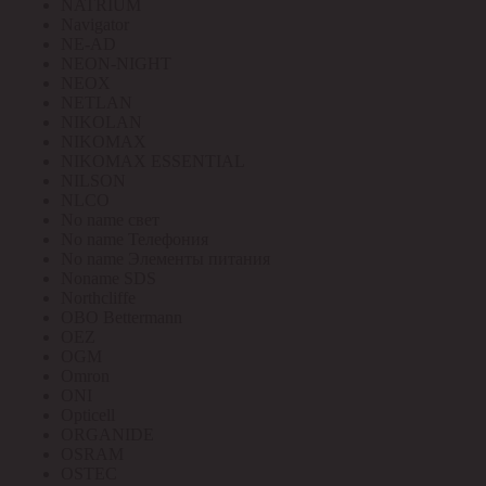
NATRIUM
Navigator
NE-AD
NEON-NIGHT
NEOX
NETLAN
NIKOLAN
NIKOMAX
NIKOMAX ESSENTIAL
NILSON
NLCO
No name свет
No name Телефония
No name Элементы питания
Noname SDS
Northcliffe
OBO Bettermann
OEZ
OGM
Omron
ONI
Opticell
ORGANIDE
OSRAM
OSTEC