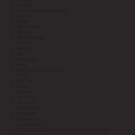
БСКмет
Бухгалтерия служебный
Вартон
Ватра
ВВЭМ-НН
ВЕЗА
ВИМ-Кабель
Вистл
Вихрь
ВК
Владасвет
ВМК
ВОЛГА-ДОН-КАБЕЛЬ
ВЭКЗ
ВЭЛАН
Герда
Гефест
ГК ССТ
Горэлтех
ГОСКРЕП
ГОСНИП
Гофроматик
ГринЭнерго
ГСТЗ Гагаринский светотехнический завод