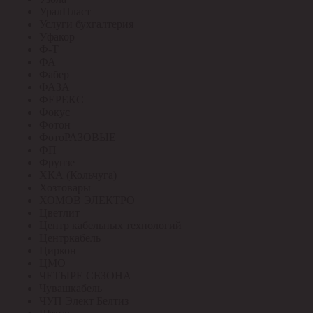
УралПласт
Услуги бухгалтерия
Уфакор
Ф-Т
ФА
Фабер
ФАЗА
ФЕРЕКС
Фокус
Фотон
ФотоРАЗОВЫЕ
ФП
Фрунзе
ХКА (Кольчуга)
Хозтовары
ХОМОВ ЭЛЕКТРО
Цветлит
Центр кабельных технологий
Центркабель
Циркон
ЦМО
ЧЕТЫРЕ СЕЗОНА
Чувашкабель
ЧУП Элект Белтиз