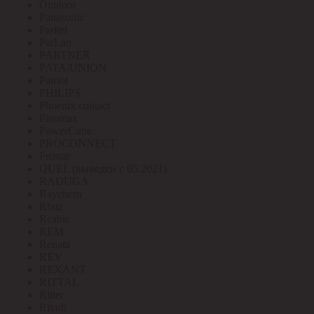
Outdoor
Panasonic
Paritet
ParLan
PARTNER
PATA/UNION
Patriot
PHILIPS
Phoenix contact
Pleomax
PowerCube
PROCONNECT
Prostar
QUEL (выведен с 05.2021)
RADUGA
Raychem
Rbuz
Rcable
REM
Renata
REV
REXANT
RITTAL
Ritter
Rivoli