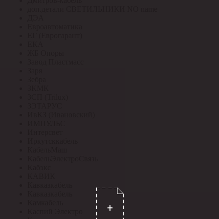
Дмитров-кабель
доп.детали СВЕТИЛЬНИКИ NO name
ДЭА
Евроавтоматика
ЕГ (Еврогарант)
ЕКА
ЖБ Опоры
Завод Пластмасс
Заря
Зебра
ЗКМК
ЗСП (Trilux)
ЗЭТАРУС
ИвКЗ (Ивановский)
ИМПУЛЬС
Интерсвет
Иркутсккабель
КабельМаш
КабельЭлектроСвязь
Кабэкс
КАВИК
Кавказкабель
Кавказкабель
Камкабель
Каспий Электро