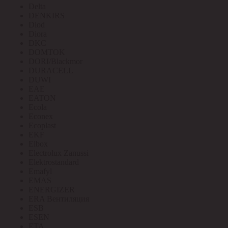
Delta
DENKIRS
Diod
Diora
DKC
DOMTOK
DORI/Blackmor
DURACELL
DUWI
EAE
EATON
Ecola
Econex
Ecoplast
EKF
Elbox
Electrolux Zanussi
Elektrostandard
Emafyl
EMAS
ENERGIZER
ERA Вентиляция
ESB
ESEN
ETA