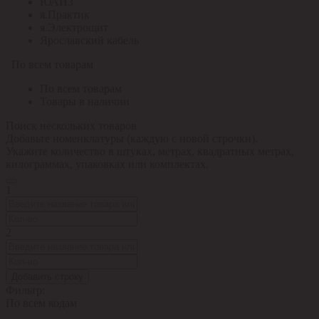
ЮАИЗ
я.Практик
я.Электрощит
Ярославский кабель
По всем товарам
По всем товарам
Товары в наличии
Поиск нескольких товаров
Добавьте номенклатуры (каждую с новой строчки).
Укажите количество в штуках, метрах, квадратных метрах,
килограммах, упаковках или комплектах.
1
2
Добавить строку
Фильтр:
По всем кодам