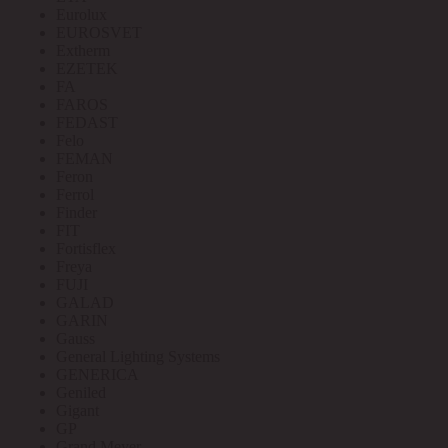
Eurolux
EUROSVET
Extherm
EZETEK
FA
FAROS
FEDAST
Felo
FEMAN
Feron
Ferrol
Finder
FIT
Fortisflex
Freya
FUJI
GALAD
GARIN
Gauss
General Lighting Systems
GENERICA
Geniled
Gigant
GP
Grand Meyer