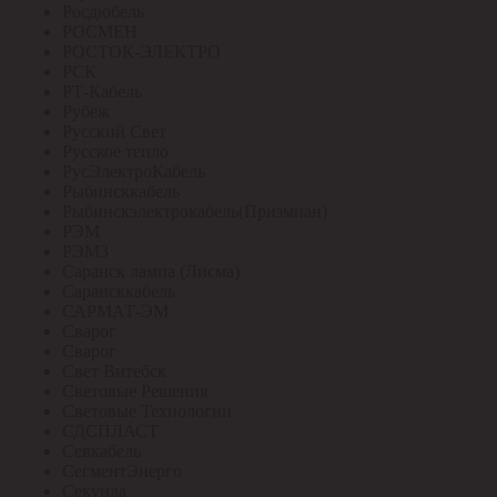
Росдюбель
РОСМЕН
РОСТОК-ЭЛЕКТРО
РСК
РТ-Кабель
Рубеж
Русский Свет
Русское тепло
РусЭлектроКабель
Рыбинсккабель
Рыбинскэлектрокабель(Призмиан)
РЭМ
РЭМЗ
Саранск лампа (Лисма)
Сарансккабель
САРМАТ-ЭМ
Сварог
Сварог
Свет Витебск
Световые Решения
Световые Технологии
СДСПЛАСТ
Севкабель
СегментЭнерго
Секунда