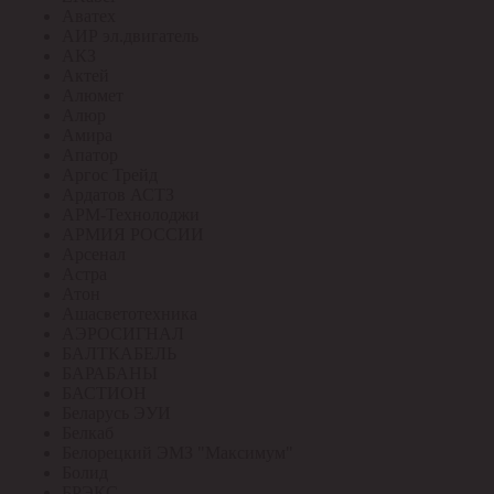
Аватех
АИР эл.двигатель
АКЗ
Актей
Алюмет
Алюр
Амира
Апатор
Аргос Трейд
Ардатов АСТЗ
АРМ-Технолоджи
АРМИЯ РОССИИ
Арсенал
Астра
Атон
Ашасветотехника
АЭРОСИГНАЛ
БАЛТКАБЕЛЬ
БАРАБАНЫ
БАСТИОН
Беларусь ЭУИ
Белкаб
Белорецкий ЭМЗ "Максимум"
Болид
БРЭКС