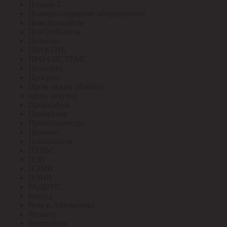
Плазма-Т
Пожарно-охранное оборудование
Пожспецкабель
ПожТехКабель
Полигон
ПРАКТИК
ПРО СИСТЕМС
Провенто
Прогресс
Пром. аккум (Выбор)
пром. аккум-р
Промкабель
Промрукав
Промтехэлектро
Промэко
Псковкабель
ПУЛЬС
ПЭК
ПЭМИ
ПЭНН
РАДИУС
Рекорд
Реле и Автоматика
Ресанта
Реуткабель