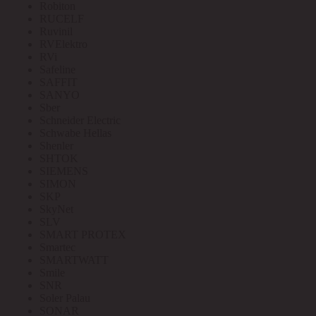
Robiton
RUCELF
Ruvinil
RVElektro
RVi
Safeline
SAFFIT
SANYO
Sber
Schneider Electric
Schwabe Hellas
Shenler
SHTOK
SIEMENS
SIMON
SKP
SkyNet
SLV
SMART PROTEX
Smartec
SMARTWATT
Smile
SNR
Soler Palau
SONAR