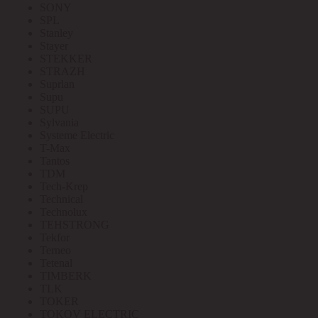
SONY
SPL
Stanley
Stayer
STEKKER
STRAZH
Suprlan
Supu
SUPU
Sylvania
Systeme Electric
T-Max
Tantos
TDM
Tech-Krep
Technical
Technolux
TEHSTRONG
Tekfor
Terneo
Tetenal
TIMBERK
TLK
TOKER
TOKOV ELECTRIC