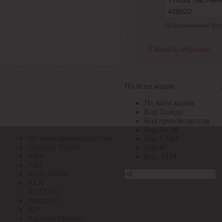
По всем кодам
Поддерживаемые формат
По всем кодам
Код Толедо
Код производителя
Скачать образец
Код РАЭК
Код ETIM
Код РС
Код ЭТМ
По всем кодам
Прочие
По всем кодам
По всем производителям
Код Толедо
Код производителя
Код РАЭК
По всем производителям
Код ETIM
.Systeme Electric
Код РС
ABB
Код ЭТМ
ABL
AGIS Profile
ALB
ALTECO
Ansmann
APC
Apeyron Electrics