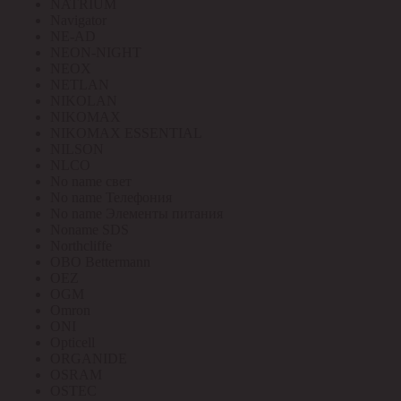
NATRIUM
Navigator
NE-AD
NEON-NIGHT
NEOX
NETLAN
NIKOLAN
NIKOMAX
NIKOMAX ESSENTIAL
NILSON
NLCO
No name свет
No name Телефония
No name Элементы питания
Noname SDS
Northcliffe
OBO Bettermann
OEZ
OGM
Omron
ONI
Opticell
ORGANIDE
OSRAM
OSTEC