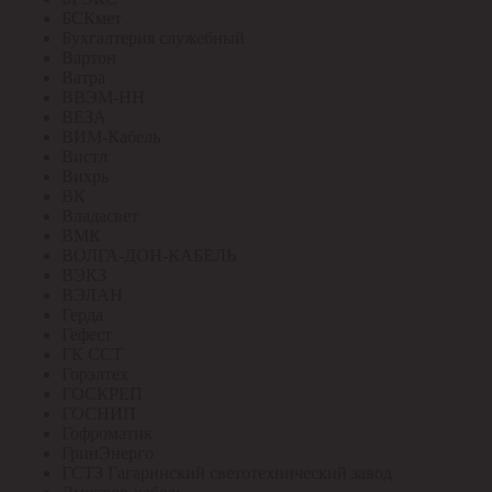
БСКмет
Бухгалтерия служебный
Вартон
Ватра
ВВЭМ-НН
ВЕЗА
ВИМ-Кабель
Вистл
Вихрь
ВК
Владасвет
ВМК
ВОЛГА-ДОН-КАБЕЛЬ
ВЭКЗ
ВЭЛАН
Герда
Гефест
ГК ССТ
Горэлтех
ГОСКРЕП
ГОСНИП
Гофроматик
ГринЭнерго
ГСТЗ Гагаринский светотехнический завод