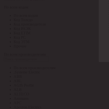
По всем кодам
По всем кодам
Код Толедо
Код производителя
Код РАЭК
Код ETIM
Код РС
Код ЭТМ
Прочие
По всем производителям
По всем производителям
.Systeme Electric
ABB
ABL
AGIS Profile
ALB
ALTECO
Ansmann
APC
Apeyron Electrics