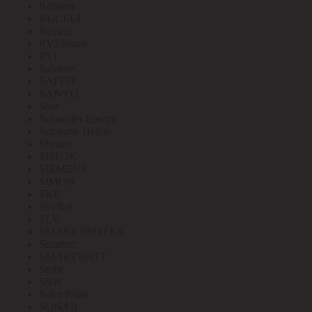
Robiton
RUCELF
Ruvinil
RVElektro
RVi
Safeline
SAFFIT
SANYO
Sber
Schneider Electric
Schwabe Hellas
Shenler
SHTOK
SIEMENS
SIMON
SKP
SkyNet
SLV
SMART PROTEX
Smartec
SMARTWATT
Smile
SNR
Soler Palau
SONAR