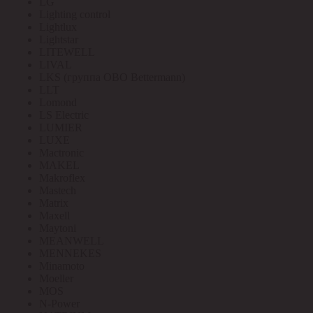
LG
Lighting control
Lightlux
Lightstar
LITEWELL
LIVAL
LKS (группа OBO Bettermann)
LLT
Lomond
LS Electric
LUMIER
LUXE
Mactronic
MAKEL
Makroflex
Mastech
Matrix
Maxell
Maytoni
MEANWELL
MENNEKES
Minamoto
Moeller
MOS
N-Power