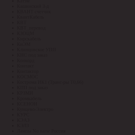
Катэм
Кашинский З-д
КВАНТ счетчик
КвантКабель
КВТ
КВТ_перевод
КЗОЦМ
Кирскабель
КиЭМ
Клинцовское УПП
КНС под заказ
Конкорд
Контакт
Контактор
КОСМОС
Кострома ИК1 (Транс-ры Т0,66)
КПП под заказ
КРЗМИ
Кромкабель
КСЕНОН
Кунцево-Электро
КУРС
КЭАЗ
КЭЛЗ
Лампы No name Россия