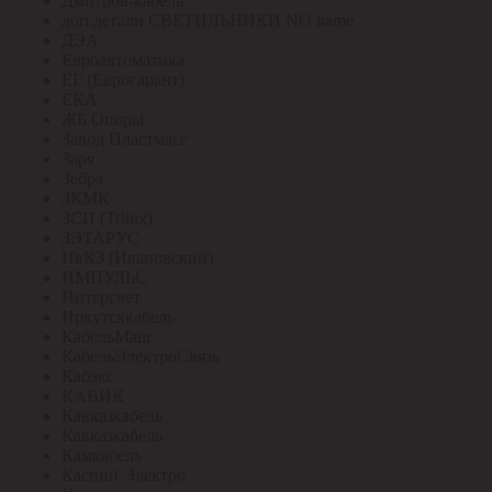
Дмитров-кабель
доп.детали СВЕТИЛЬНИКИ NO name
ДЭА
Евроавтоматика
ЕГ (Еврогарант)
ЕКА
ЖБ Опоры
Завод Пластмасс
Заря
Зебра
ЗКМК
ЗСП (Trilux)
ЗЭТАРУС
ИвКЗ (Ивановский)
ИМПУЛЬС
Интерсвет
Иркутсккабель
КабельМаш
КабельЭлектроСвязь
Кабэкс
КАВИК
Кавказкабель
Кавказкабель
Камкабель
Каспий Электро