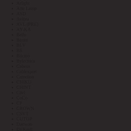
Arlight
Arte Lamp
ASD
Aviora
AVL (PRE)
AY-KA
Ballu
Bironi
BLV
BS
Bticino
Bylectrica
Cabeus
Cablexpert
Camelion
CHIKU
CHINT
Citel
CoCo
CP
CROWN
CSVT
CUTOP
Daewoo
DEKraft