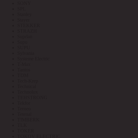
SONY
SPL
Stanley
Stayer
STEKKER
STRAZH
Suprlan
Supu
SUPU
Sylvania
Systeme Electric
T-Max
Tantos
TDM
Tech-Krep
Technical
Technolux
TEHSTRONG
Tekfor
Terneo
Tetenal
TIMBERK
TLK
TOKER
TOKOV ELECTRIC