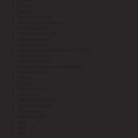
Штиль
Э-Пласт
Экотон
Эксперт-кабель
Эл. Бытовые изделия
Электрокабель
Электрокабель АО
Электроконтакт
Электролоток
Электрооборудование под ЗАКАЗ
Электротехмаш
Электротехник
Электротехника и Автоматика
Электрофидер
Элетех
Элкаб
ЭМ-КАБЕЛЬ
ЭНЕРГИЯ
ЭНЕРГОЗАЩИТА
Энергокомплект
Энергомера
ЭНЕРГОМИР
ЭРА
ЭРА АР
ЭРГ