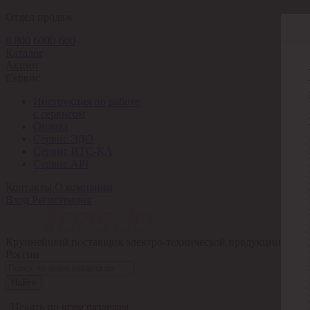
Отдел продаж
8 800 6000-600
Каталог
Акции
Сервис
Инструкция по работе
с сервисом
Оплата
Сервис ЭДО
Сервис ИТС-КА
Сервис API
Контакты
О компании
Вход
Регистрация
Крупнейший поставщик электро-технической продукции в
России
Найти
Искать по всем разделам