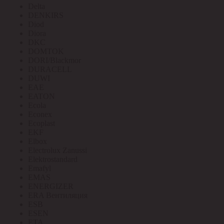
Delta
DENKIRS
Diod
Diora
DKC
DOMTOK
DORI/Blackmor
DURACELL
DUWI
EAE
EATON
Ecola
Econex
Ecoplast
EKF
Elbox
Electrolux Zanussi
Elektrostandard
Emafyl
EMAS
ENERGIZER
ERA Вентиляция
ESB
ESEN
ETA