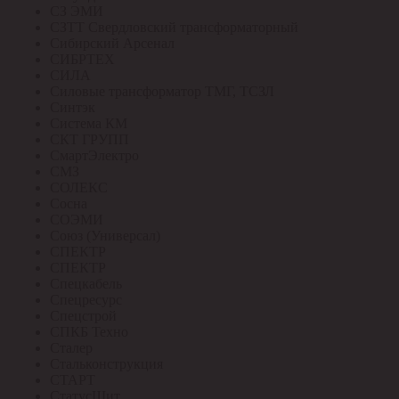
СЗ ЭМИ
СЗТТ Свердловский трансформаторный
Сибирский Арсенал
СИБРТЕХ
СИЛА
Силовые трансформатор ТМГ, ТСЗЛ
Синтэк
Система КМ
СКТ ГРУПП
СмартЭлектро
СМЗ
СОЛЕКС
Сосна
СОЭМИ
Союз (Универсал)
СПЕКТР
СПЕКТР
Спецкабель
Спецресурс
Спецстрой
СПКБ Техно
Сталер
Стальконструкция
СТАРТ
СтатусЩит