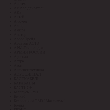
Аватех
АИР эл.двигатель
АКЗ
Актей
Алюмет
Алюр
Амира
Апатор
Аргос Трейд
Ардатов АСТЗ
АРМ-Технолоджи
АРМИЯ РОССИИ
Арсенал
Астра
Атон
Ашасветотехника
АЭРОСИГНАЛ
БАЛТКАБЕЛЬ
БАРАБАНЫ
БАСТИОН
Беларусь ЭУИ
Белкаб
Белорецкий ЭМЗ "Максимум"
Болид
БРЭКС