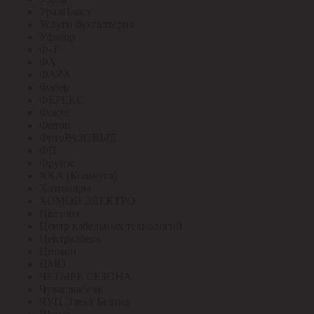
УралПласт
Услуги бухгалтерия
Уфакор
Ф-Т
ФА
ФАZА
Фабер
ФЕРЕКС
Фокус
Фотон
ФотоРАЗОВЫЕ
ФП
Фрунзе
ХКА (Кольчуга)
Хозтовары
ХОМОВ ЭЛЕКТРО
Цветлит
Центр кабельных технологий
Центркабель
Циркон
ЦМО
ЧЕТЫРЕ СЕЗОНА
Чувашкабель
ЧУП Элект Белтиз