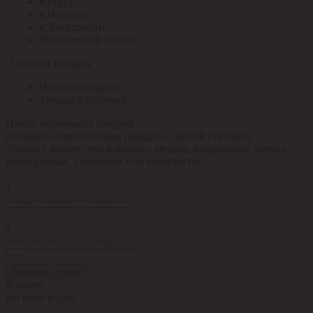
ЮАИЗ
я.Практик
я.Электрощит
Ярославский кабель
По всем товарам
По всем товарам
Товары в наличии
Поиск нескольких товаров
Добавьте номенклатуры (каждую с новой строчки).
Укажите количество в штуках, метрах, квадратных метрах,
килограммах, упаковках или комплектах.
1
2
Добавить строку
Фильтр:
По всем кодам