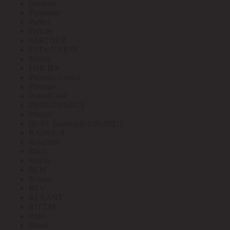
Outdoor
Panasonic
Paritet
ParLan
PARTNER
PATA/UNION
Patriot
PHILIPS
Phoenix contact
Pleomax
PowerCube
PROCONNECT
Prostar
QUEL (выведен с 05.2021)
RADUGA
Raychem
Rbuz
Rcable
REM
Renata
REV
REXANT
RITTAL
Ritter
Rivoli