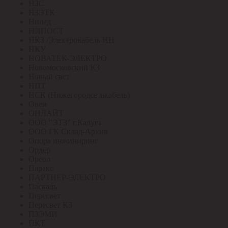
НЗС
НЗЭТК
Нилед
НИПОСТ
НКЗ /Электрокабель НН
НКУ
НОВАТЕК-ЭЛЕКТРО
Новомосковский КЗ
Новый свет
НПТ
НСК (Нижегородсетькабель)
Овен
ОНЛАЙТ
ООО "ЭТЗ" г.Калуга
ООО ГК Склад-Архив
Опора инжиниринг
Ордер
Ореол
Паракс
ПАРТНЕР-ЭЛЕКТРО
Паскаль
Пересвет
Пересвет КЗ
ПЗЭМИ
ПКТ