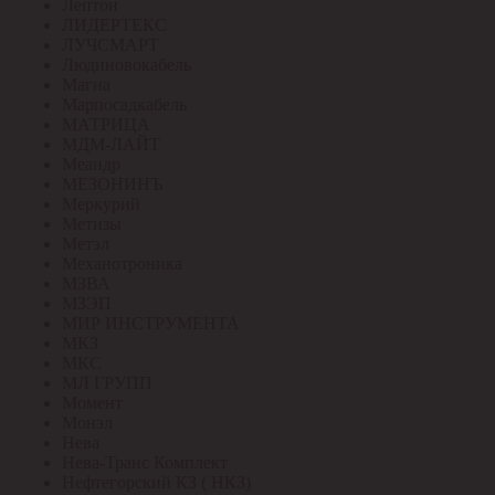
Лептон
ЛИДЕРТЕКС
ЛУЧСМАРТ
Людиновокабель
Магна
Марпосадкабель
МАТРИЦА
МДМ-ЛАЙТ
Меандр
МЕЗОНИНЪ
Меркурий
Метизы
Метэл
Механотроника
МЗВА
МЗЭП
МИР ИНСТРУМЕНТА
МКЗ
МКС
МЛ ГРУПП
Момент
Монэл
Нева
Нева-Транс Комплект
Нефтегорский КЗ ( НКЗ)