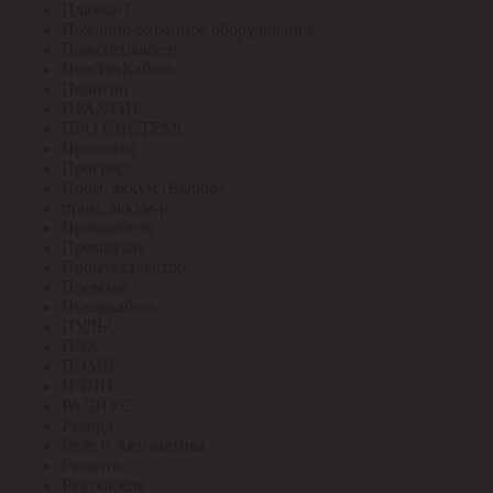
Плазма-Т
Пожарно-охранное оборудование
Пожспецкабель
ПожТехКабель
Полигон
ПРАКТИК
ПРО СИСТЕМС
Провенто
Прогресс
Пром. аккум (Выбор)
пром. аккум-р
Промкабель
Промрукав
Промтехэлектро
Промэко
Псковкабель
ПУЛЬС
ПЭК
ПЭМИ
ПЭНН
РАДИУС
Рекорд
Реле и Автоматика
Ресанта
Реуткабель