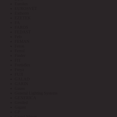
Eurolux
EUROSVET
Extherm
EZETEK
FA
FAROS
FEDAST
Felo
FEMAN
Feron
Ferrol
Finder
FIT
Fortisflex
Freya
FUJI
GALAD
GARIN
Gauss
General Lighting Systems
GENERICA
Geniled
Gigant
GP
Grand Meyer