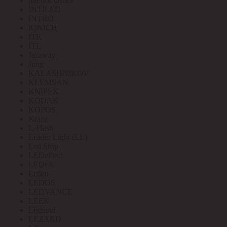
Interior Office
INTILED
INTRO
IONICH
ITK
ITL
Jazzway
Jung
KALASHNIKOV
KLEMSAN
KNIPEX
KODAK
KOPOS
Kranz
L-Flash
Leader Light (LL)
Led Strip
LEDeffect
LEDEL
Ledeo
LEDOS
LEDVANCE
LEEK
Legrand
LEZARD