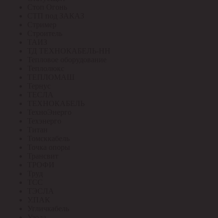
Стоп Огонь
СТП под ЗАКАЗ
Стример
Строитель
ТАИЗ
ТД ТЕХНОКАБЕЛЬ-НН
Тепловое оборудование
Теплолюкс
ТЕПЛОМАШ
Тернус
ТЕСЛА
ТЕХНОКАБЕЛЬ
ТехноЭнерго
Техэнерго
Титан
Томсккабель
Точка опоры
Трансвит
ТРОФИ
Труд
ТСС
ТЭСЛА
У.ПАК
Угличкабель
Узола