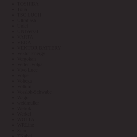
TOSHIBA
Toua
TSC LUCH
Ultraflash
Uniel
UNIVersal
VARTA
VEDA
VEKTOR BATTERY
Vektor Energy
Vergokan
Verlen-Volga
Vivo Luce
Volpe
Voltega
Voltum
Vossloh-Schwabe
Wago
weidmuller
Welrok
Werkel
WOLTA
WRLine
Zitar
ZKabel